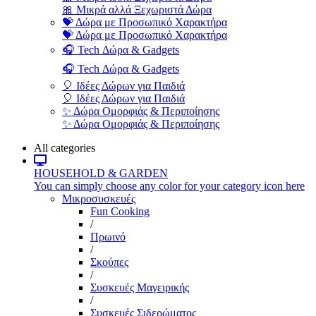
🎀 Μικρά αλλά Ξεχωριστά Δώρα
💝 Δώρα με Προσωπικό Χαρακτήρα
💝 Δώρα με Προσωπικό Χαρακτήρα
🎧 Tech Δώρα & Gadgets
🎧 Tech Δώρα & Gadgets
🎈 Ιδέες Δώρων για Παιδιά
🎈 Ιδέες Δώρων για Παιδιά
✨ Δώρα Ομορφιάς & Περιποίησης
✨ Δώρα Ομορφιάς & Περιποίησης
All categories
HOUSEHOLD & GARDEN
You can simply choose any color for your category icon here
Μικροσυσκευές
Fun Cooking
/
Πρωινό
/
Σκούπες
/
Συσκευές Μαγειρικής
/
Συσκευές Σιδερώματος