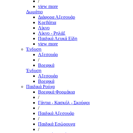
/
view more
Δωμάτιο
Διάφορα Αξεσουάρ
Κρεβάτια
Λίκνο
Λίκνο - Ρηλάξ
Παιδικά Λευκά Είδη
view more
Ένδυση
Αξεσουάρ
/
Βρεφικά
Ένδυση
Αξεσουάρ
Βρεφικά
Παιδικά Ρούχα
Βρεφικά Φορμάκια
/
Γάντια - Κασκόλ - Σκούφοι
/
Παιδικά Αξεσουάρ
/
Παιδικά Εσώρουχα
/