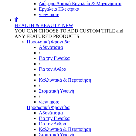
Διάφορα Δομικά Εργαλεία & Μηχανήματα
Εργαλεία Ηλεκτρικά
view more
HEALTH & BEAUTY
NEW
YOU CAN CHOOSE TO ADD CUSTOM TITLE and
ANY FEATURED PRODUCTS
Προσωπική Φροντίδα
Αδυνάτισμα
/
Για την Γυναίκα
/
Για τον Άνδρα
/
Καλλυντικά & Περιποίηση
/
Στοματική Υγιεινή
/
view more
Προσωπική Φροντίδα
Αδυνάτισμα
Για την Γυναίκα
Για τον Άνδρα
Καλλυντικά & Περιποίηση
Στοματική Υγιεινή