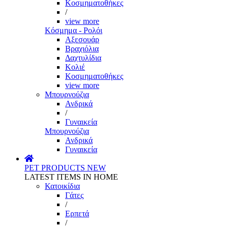
Κοσμηματοθήκες
/
view more
Κόσμημα - Ρολόι
Αξεσουάρ
Βραχιόλια
Δαχτυλίδια
Κολιέ
Κοσμηματοθήκες
view more
Μπουρνούζια
Ανδρικά
/
Γυναικεία
Μπουρνούζια
Ανδρικά
Γυναικεία
PET PRODUCTS
NEW
LATEST ITEMS IN HOME
Κατοικίδια
Γάτες
/
Ερπετά
/