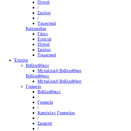
Πτηνά
/
Σκύλοι
/
Τρωκτικά
Κατοικίδια
Γάτες
Ερπετά
Πτηνά
Σκύλοι
Τρωκτικά
Έπιπλα
Βιβλιοθήκες
Μεταλλική Βιβλιοθήκη
Βιβλιοθήκες
Μεταλλική Βιβλιοθήκη
Γραφείο
Βιβλιοθήκες
/
Γραφεία
/
Καρέκλες Γραφείου
/
Σκαμπό
/