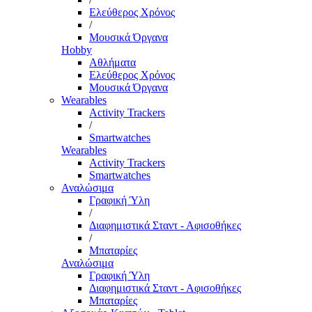
Ελεύθερος Χρόνος
/
Μουσικά Όργανα
Hobby
Αθλήματα
Ελεύθερος Χρόνος
Μουσικά Όργανα
Wearables
Activity Trackers
/
Smartwatches
Wearables
Activity Trackers
Smartwatches
Αναλώσιμα
Γραφική Ύλη
/
Διαφημιστικά Σταντ - Αφισοθήκες
/
Μπαταρίες
Αναλώσιμα
Γραφική Ύλη
Διαφημιστικά Σταντ - Αφισοθήκες
Μπαταρίες