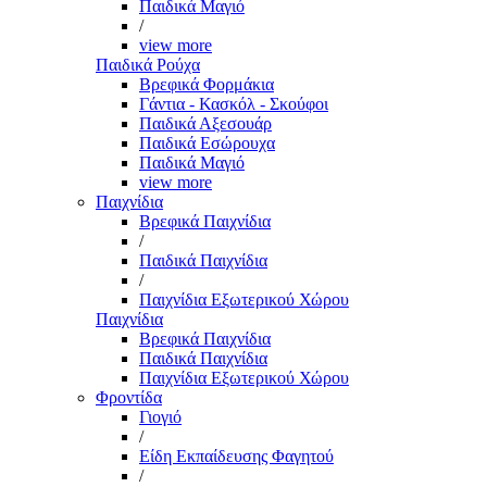
Παιδικά Μαγιό
/
view more
Παιδικά Ρούχα
Βρεφικά Φορμάκια
Γάντια - Κασκόλ - Σκούφοι
Παιδικά Αξεσουάρ
Παιδικά Εσώρουχα
Παιδικά Μαγιό
view more
Παιχνίδια
Βρεφικά Παιχνίδια
/
Παιδικά Παιχνίδια
/
Παιχνίδια Εξωτερικού Χώρου
Παιχνίδια
Βρεφικά Παιχνίδια
Παιδικά Παιχνίδια
Παιχνίδια Εξωτερικού Χώρου
Φροντίδα
Γιογιό
/
Είδη Εκπαίδευσης Φαγητού
/