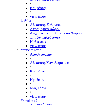
/
Καθρέφτες
/
view more
Σαλόνι
Αξεσουάρ Σαλονιού
Αποσμητικά Χώρου
Διαχωριστικά Εσωτερικού Χώρου
Έπιπλα Τηλεόρασης
Καθρέφτες
view more
Υπνοδωμάτιο
Ανωστρώματα
/
Αξεσουάρ Υπνοδωματίου
/
Κομοδίνο
/
Κρεβάτια
/
Μαξιλάρια
/
view more
Υπνοδωμάτιο
Ανωστρώματα