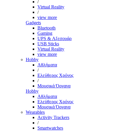
/
Virtual Reality
/
view more
Gadgets
Bluetooth
Gaming
UPS & Αξεσουάρ
USB Sticks
Virtual Reality
view more
Hobby
Αθλήματα
/
Ελεύθερος Χρόνος
/
Μουσικά Όργανα
Hobby
Αθλήματα
Ελεύθερος Χρόνος
Μουσικά Όργανα
Wearables
Activity Trackers
/
Smartwatches