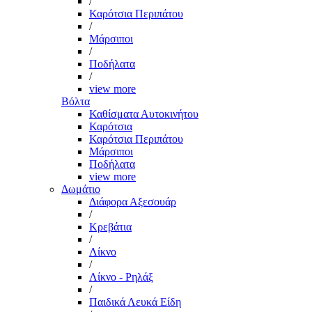
/
Καρότσια Περιπάτου
/
Μάρσιποι
/
Ποδήλατα
/
view more
Βόλτα
Καθίσματα Αυτοκινήτου
Καρότσια
Καρότσια Περιπάτου
Μάρσιποι
Ποδήλατα
view more
Δωμάτιο
Διάφορα Αξεσουάρ
/
Κρεβάτια
/
Λίκνο
/
Λίκνο - Ρηλάξ
/
Παιδικά Λευκά Είδη