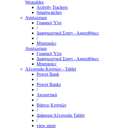
Wearables
Activity Trackers
Smartwatches
Αναλώσιμα
Γραφική Ύλη
/
Διαφημιστικά Σταντ - Αφισοθήκες
/
Μπαταρίες
Αναλώσιμα
Γραφική Ύλη
Διαφημιστικά Σταντ - Αφισοθήκες
Μπαταρίες
Αξεσουάρ Κινητών - Tablet
Power Bank
/
Power Banks
/
Ακουστικά
/
Βάσεις Κινητών
/
Διάφορα Αξεσουάρ Tablet
/
view more