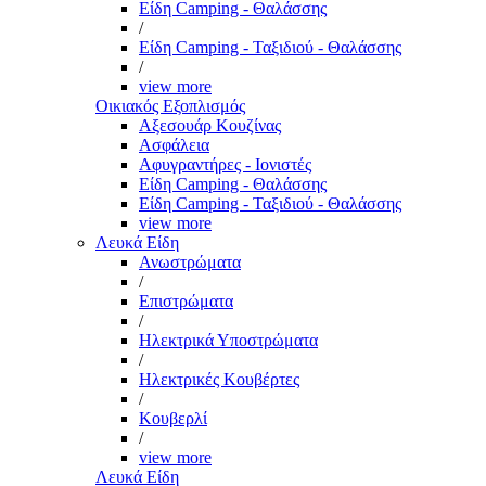
Είδη Camping - Θαλάσσης
/
Είδη Camping - Ταξιδιού - Θαλάσσης
/
view more
Οικιακός Εξοπλισμός
Αξεσουάρ Κουζίνας
Ασφάλεια
Αφυγραντήρες - Ιονιστές
Είδη Camping - Θαλάσσης
Είδη Camping - Ταξιδιού - Θαλάσσης
view more
Λευκά Είδη
Ανωστρώματα
/
Επιστρώματα
/
Ηλεκτρικά Υποστρώματα
/
Ηλεκτρικές Κουβέρτες
/
Κουβερλί
/
view more
Λευκά Είδη