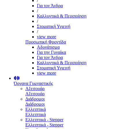
/
Για τον Άνδρα
/
Καλλυντικά & Περιποίηση
/
Στοματική Υγιεινή
/
view more
Προσωπική Φροντίδα
Αδυνάτισμα
Για την Γυναίκα
Για τον Άνδρα
Καλλυντικά & Περιποίηση
Στοματική Υγιεινή
view more
Όργανα Γυμναστικής
Αξεσουάρ
Αξεσουάρ
Διάδρομοι
Διάδρομοι
Ελλειπτικά
Ελλειπτικά
Ελλειπτικά - Stepper
Ελλειπτικά - Stepper