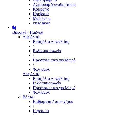
Αξεσουάρ Υπνοδωματίου
Κομοδίνο
Κρεβάτια
Μαξιλάρια
view more
Βρεφικά - Παιδικά
Ασφάλεια
Βραχιόλια Ασφαλείας
/
Ενδοεπικοινωνία
/
Προστατευτικά για Μωρά
/
Φωτισμός
Ασφάλεια
Βραχιόλια Ασφαλείας
Ενδοεπικοινωνία
Προστατευτικά για Μωρά
Φωτισμός
Βόλτα
Καθίσματα Αυτοκινήτου
/
Καρότσια