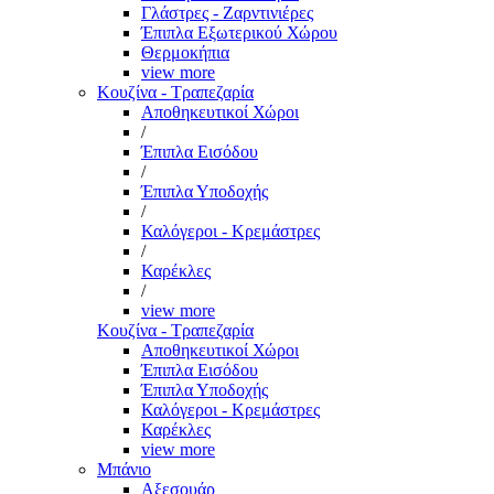
Γλάστρες - Ζαρντινιέρες
Έπιπλα Εξωτερικού Χώρου
Θερμοκήπια
view more
Κουζίνα - Τραπεζαρία
Αποθηκευτικοί Χώροι
/
Έπιπλα Εισόδου
/
Έπιπλα Υποδοχής
/
Καλόγεροι - Κρεμάστρες
/
Καρέκλες
/
view more
Κουζίνα - Τραπεζαρία
Αποθηκευτικοί Χώροι
Έπιπλα Εισόδου
Έπιπλα Υποδοχής
Καλόγεροι - Κρεμάστρες
Καρέκλες
view more
Μπάνιο
Αξεσουάρ