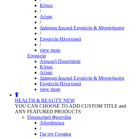
Kήπος
/
Αέρας
/
Διάφορα Δομικά Εργαλεία & Μηχανήματα
/
Εργαλεία Ηλεκτρικά
/
view more
Εργαλεία
Aτομική Προστασία
Kήπος
Αέρας
Διάφορα Δομικά Εργαλεία & Μηχανήματα
Εργαλεία Ηλεκτρικά
view more
HEALTH & BEAUTY
NEW
YOU CAN CHOOSE TO ADD CUSTOM TITLE and
ANY FEATURED PRODUCTS
Προσωπική Φροντίδα
Αδυνάτισμα
/
Για την Γυναίκα