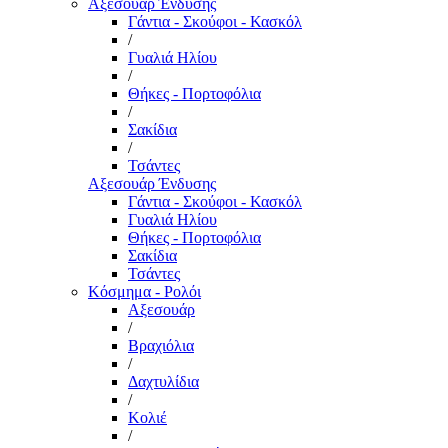
Αξεσουάρ Ένδυσης
Γάντια - Σκούφοι - Κασκόλ
/
Γυαλιά Ηλίου
/
Θήκες - Πορτοφόλια
/
Σακίδια
/
Τσάντες
Αξεσουάρ Ένδυσης
Γάντια - Σκούφοι - Κασκόλ
Γυαλιά Ηλίου
Θήκες - Πορτοφόλια
Σακίδια
Τσάντες
Κόσμημα - Ρολόι
Αξεσουάρ
/
Βραχιόλια
/
Δαχτυλίδια
/
Κολιέ
/