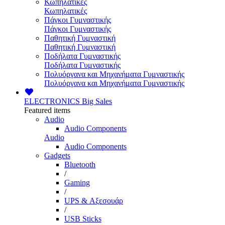
Κωπηλατικές
Κωπηλατικές
Πάγκοι Γυμναστικής
Πάγκοι Γυμναστικής
Παθητική Γυμναστική
Παθητική Γυμναστική
Ποδήλατα Γυμναστικής
Ποδήλατα Γυμναστικής
Πολυόργανα και Μηχανήματα Γυμναστικής
Πολυόργανα και Μηχανήματα Γυμναστικής
ELECTRONICS
Big Sales
Featured items
Audio
Audio Components
Audio
Audio Components
Gadgets
Bluetooth
/
Gaming
/
UPS & Αξεσουάρ
/
USB Sticks