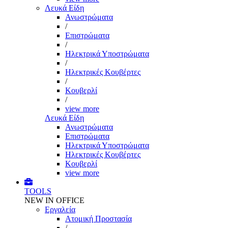
Λευκά Είδη
Ανωστρώματα
/
Επιστρώματα
/
Ηλεκτρικά Υποστρώματα
/
Ηλεκτρικές Κουβέρτες
/
Κουβερλί
/
view more
Λευκά Είδη
Ανωστρώματα
Επιστρώματα
Ηλεκτρικά Υποστρώματα
Ηλεκτρικές Κουβέρτες
Κουβερλί
view more
TOOLS
NEW IN OFFICE
Εργαλεία
Aτομική Προστασία
/