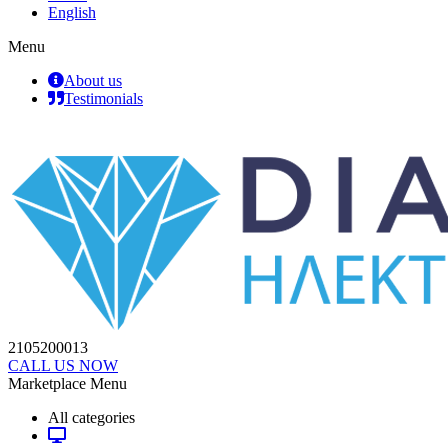
English
Menu
About us
Testimonials
2105200013
CALL US NOW
Marketplace Menu
All categories