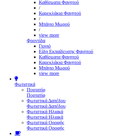
Καθίσματα Φαγητού
/
Καρεκλάκια Φαγητού
/
Μπάνιο Μωρού
/
view more
Φροντίδα
Γιογιό
Είδη Εκπαίδευσης Φαγητού
Καθίσματα Φαγητού
Καρεκλάκια Φαγητού
Μπάνιο Μωρού
view more
Φωτιστικά
Πορτατίφ
Πορτατίφ
Φωτιστικά Δαπέδου
Φωτιστικά Δαπέδου
Φωτιστικά Ηλιακά
Φωτιστικά Ηλιακά
Φωτιστικά Οροφής
Φωτιστικά Οροφής