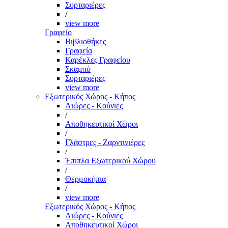
Συρταριέρες
/
view more
Γραφείο
Βιβλιοθήκες
Γραφεία
Καρέκλες Γραφείου
Σκαμπό
Συρταριέρες
view more
Εξωτερικός Χώρος - Κήπος
Αιώρες - Κούνιες
/
Αποθηκευτικοί Χώροι
/
Γλάστρες - Ζαρντινιέρες
/
Έπιπλα Εξωτερικού Χώρου
/
Θερμοκήπια
/
view more
Εξωτερικός Χώρος - Κήπος
Αιώρες - Κούνιες
Αποθηκευτικοί Χώροι