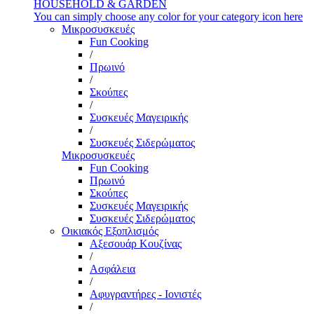
HOUSEHOLD & GARDEN
You can simply choose any color for your category icon here
Μικροσυσκευές
Fun Cooking
/
Πρωινό
/
Σκούπες
/
Συσκευές Μαγειρικής
/
Συσκευές Σιδερώματος
Μικροσυσκευές
Fun Cooking
Πρωινό
Σκούπες
Συσκευές Μαγειρικής
Συσκευές Σιδερώματος
Οικιακός Εξοπλισμός
Αξεσουάρ Κουζίνας
/
Ασφάλεια
/
Αφυγραντήρες - Ιονιστές
/