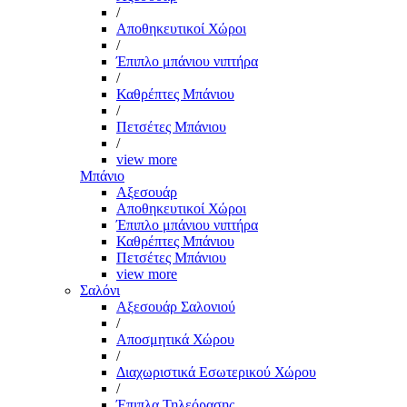
/
Αποθηκευτικοί Χώροι
/
Έπιπλο μπάνιου νιπτήρα
/
Καθρέπτες Μπάνιου
/
Πετσέτες Μπάνιου
/
view more
Μπάνιο
Αξεσουάρ
Αποθηκευτικοί Χώροι
Έπιπλο μπάνιου νιπτήρα
Καθρέπτες Μπάνιου
Πετσέτες Μπάνιου
view more
Σαλόνι
Αξεσουάρ Σαλονιού
/
Αποσμητικά Χώρου
/
Διαχωριστικά Εσωτερικού Χώρου
/
Έπιπλα Τηλεόρασης