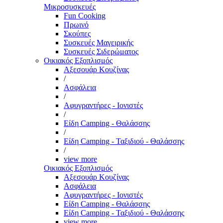
Μικροσυσκευές
Fun Cooking
Πρωινό
Σκούπες
Συσκευές Μαγειρικής
Συσκευές Σιδερώματος
Οικιακός Εξοπλισμός
Αξεσουάρ Κουζίνας
/
Ασφάλεια
/
Αφυγραντήρες - Ιονιστές
/
Είδη Camping - Θαλάσσης
/
Είδη Camping - Ταξιδιού - Θαλάσσης
/
view more
Οικιακός Εξοπλισμός
Αξεσουάρ Κουζίνας
Ασφάλεια
Αφυγραντήρες - Ιονιστές
Είδη Camping - Θαλάσσης
Είδη Camping - Ταξιδιού - Θαλάσσης
view more