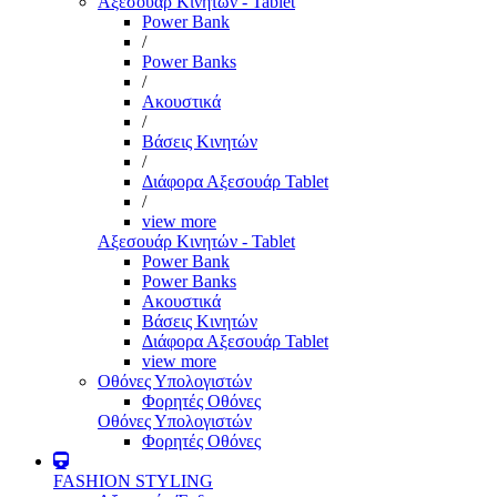
Αξεσουάρ Κινητών - Tablet
Power Bank
/
Power Banks
/
Ακουστικά
/
Βάσεις Κινητών
/
Διάφορα Αξεσουάρ Tablet
/
view more
Αξεσουάρ Κινητών - Tablet
Power Bank
Power Banks
Ακουστικά
Βάσεις Κινητών
Διάφορα Αξεσουάρ Tablet
view more
Οθόνες Υπολογιστών
Φορητές Οθόνες
Οθόνες Υπολογιστών
Φορητές Οθόνες
FASHION STYLING