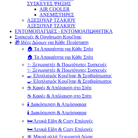
ΣΥΣΚΕΥΕΣ ΨΗΞΗΣ
AIR COOLER
ΑΝΕΜΙΣΤΗΡΕΣ
ΑΞΕΣΟΥΑΡ ΤΖΑΚΙΟΥ
ΑΞΕΣΟΥΑΡ ΤΖΑΚΙΟΥ
ΕΝΤΟΜΟΠΑΓΙΔΕΣ - ΕΝΤΟΜΟΑΠΩΘΗΤΙΚΑ
Συσκευές & Οργάνωση Κουζίνας
🎁 Ιδέες Δώρων για Κάθε Περίσταση
🏠 Τα Απαραίτητα για Κάθε Σπίτι
🏠 Τα Απαραίτητα για Κάθε Σπίτι
✨ Ξεχωριστές & Πρωτότυπες Συσκευές
✨ Ξεχωριστές & Πρωτότυπες Συσκευές
🍳 Εξοπλισμός Κουζίνας & Σερβιρίσματος
🍳 Εξοπλισμός Κουζίνας & Σερβιρίσματος
☕ Καφές & Απόλαυση στο Σπίτι
☕ Καφές & Απόλαυση στο Σπίτι
🕯️ Διακόσμηση & Ατμόσφαιρα
🕯️ Διακόσμηση & Ατμόσφαιρα
🛏️ Λευκά Είδη & Cozy Επιλογές
🛏️ Λευκά Είδη & Cozy Επιλογές
🎀 Μικρά αλλά Ξεχωριστά Δώρα