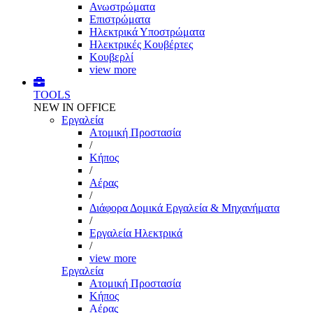
Ανωστρώματα
Επιστρώματα
Ηλεκτρικά Υποστρώματα
Ηλεκτρικές Κουβέρτες
Κουβερλί
view more
TOOLS
NEW IN OFFICE
Εργαλεία
Aτομική Προστασία
/
Kήπος
/
Αέρας
/
Διάφορα Δομικά Εργαλεία & Μηχανήματα
/
Εργαλεία Ηλεκτρικά
/
view more
Εργαλεία
Aτομική Προστασία
Kήπος
Αέρας