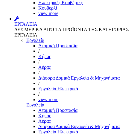
Ηλεκτρικές Κουβέρτες
Κουβερλί
view more
ΕΡΓΑΛΕΙΑ
ΔΕΣ ΜΕΡΙΚΑ ΑΠΌ ΤΑ ΠΡΟΪΌΝΤΑ ΤΗΣ ΚΑΤΗΓΟΡΙΑΣ
ΕΡΓΑΛΕΙΑ
Εργαλεία
Aτομική Προστασία
/
Kήπος
/
Αέρας
/
Διάφορα Δομικά Εργαλεία & Μηχανήματα
/
Εργαλεία Ηλεκτρικά
/
view more
Εργαλεία
Aτομική Προστασία
Kήπος
Αέρας
Διάφορα Δομικά Εργαλεία & Μηχανήματα
Εργαλεία Ηλεκτρικά