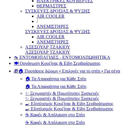
ΗΛΕΚΤΡΙΚΕΣ ΚΟΥΒΕΡΤΕΣ
ΘΕΡΜΑΣΤΡΕΣ
ΣΥΣΚΕΥΕΣ ΔΡΟΣΙΑΣ & ΨΥΞΗΣ
AIR COOLER
/
ΑΝΕΜΙΣΤΗΡΕΣ
ΣΥΣΚΕΥΕΣ ΔΡΟΣΙΑΣ & ΨΥΞΗΣ
AIR COOLER
ΑΝΕΜΙΣΤΗΡΕΣ
ΑΞΕΣΟΥΑΡ ΤΖΑΚΙΟΥ
ΑΞΕΣΟΥΑΡ ΤΖΑΚΙΟΥ
🦟 ΕΝΤΟΜΟΠΑΓΙΔΕΣ - ΕΝΤΟΜΟΑΠΩΘΗΤΙΚΑ
🍽️ Οργάνωση Κουζίνας & Είδη Σερβιρίσματος
🎁🏠 Προτάσεις δώρων • Επιλογές για το σπίτι • Για σένα
🏠 Τα Απαραίτητα για Κάθε Σπίτι
🏠 Τα Απαραίτητα για Κάθε Σπίτι
✨ Ξεχωριστές & Πρωτότυπες Συσκευές
✨ Ξεχωριστές & Πρωτότυπες Συσκευές
🍳 Εξοπλισμός Κουζίνας & Είδη Σερβιρίσματος
🍳 Εξοπλισμός Κουζίνας & Είδη Σερβιρίσματος
☕ Καφές & Απόλαυση στο Σπίτι
☕ Καφές & Απόλαυση στο Σπίτι