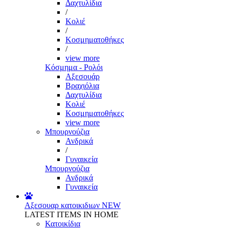
Δαχτυλίδια
/
Κολιέ
/
Κοσμηματοθήκες
/
view more
Κόσμημα - Ρολόι
Αξεσουάρ
Βραχιόλια
Δαχτυλίδια
Κολιέ
Κοσμηματοθήκες
view more
Μπουρνούζια
Ανδρικά
/
Γυναικεία
Μπουρνούζια
Ανδρικά
Γυναικεία
Αξεσουαρ κατοικιδιων
NEW
LATEST ITEMS IN HOME
Κατοικίδια