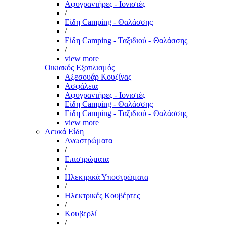
Αφυγραντήρες - Ιονιστές
/
Είδη Camping - Θαλάσσης
/
Είδη Camping - Ταξιδιού - Θαλάσσης
/
view more
Οικιακός Εξοπλισμός
Αξεσουάρ Κουζίνας
Ασφάλεια
Αφυγραντήρες - Ιονιστές
Είδη Camping - Θαλάσσης
Είδη Camping - Ταξιδιού - Θαλάσσης
view more
Λευκά Είδη
Ανωστρώματα
/
Επιστρώματα
/
Ηλεκτρικά Υποστρώματα
/
Ηλεκτρικές Κουβέρτες
/
Κουβερλί
/