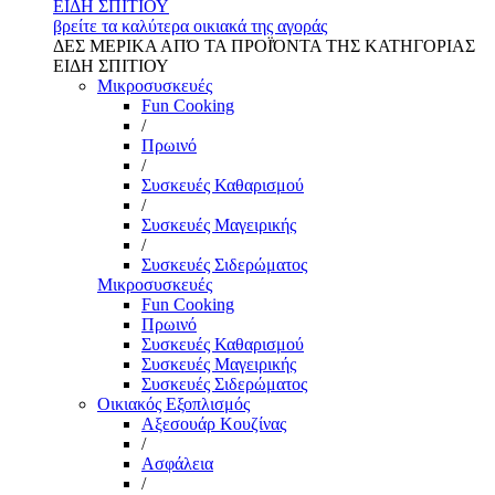
ΕΙΔΗ ΣΠΙΤΙΟΥ
βρείτε τα καλύτερα οικιακά της αγοράς
ΔΕΣ ΜΕΡΙΚΑ ΑΠΌ ΤΑ ΠΡΟΪΌΝΤΑ ΤΗΣ ΚΑΤΗΓΟΡΙΑΣ
ΕΙΔΗ ΣΠΙΤΙΟΥ
Μικροσυσκευές
Fun Cooking
/
Πρωινό
/
Συσκευές Καθαρισμού
/
Συσκευές Μαγειρικής
/
Συσκευές Σιδερώματος
Μικροσυσκευές
Fun Cooking
Πρωινό
Συσκευές Καθαρισμού
Συσκευές Μαγειρικής
Συσκευές Σιδερώματος
Οικιακός Εξοπλισμός
Αξεσουάρ Κουζίνας
/
Ασφάλεια
/