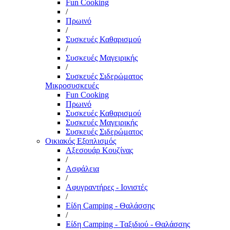
Fun Cooking
/
Πρωινό
/
Συσκευές Καθαρισμού
/
Συσκευές Μαγειρικής
/
Συσκευές Σιδερώματος
Μικροσυσκευές
Fun Cooking
Πρωινό
Συσκευές Καθαρισμού
Συσκευές Μαγειρικής
Συσκευές Σιδερώματος
Οικιακός Εξοπλισμός
Αξεσουάρ Κουζίνας
/
Ασφάλεια
/
Αφυγραντήρες - Ιονιστές
/
Είδη Camping - Θαλάσσης
/
Είδη Camping - Ταξιδιού - Θαλάσσης