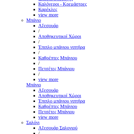
Καλόγεροι - Κρεμάστρες
Καρέκλες
view more
Μπάνιο
Αξεσουάρ
/
Αποθηκευτικοί Χώροι
/
Έπιπλο μπάνιου νιπτήρα
/
Καθρέπτες Μπάνιου
/
Πετσέτες Μπάνιου
/
view more
Μπάνιο
Αξεσουάρ
Αποθηκευτικοί Χώροι
Έπιπλο μπάνιου νιπτήρα
Καθρέπτες Μπάνιου
Πετσέτες Μπάνιου
view more
Σαλόνι
Αξεσουάρ Σαλονιού
/