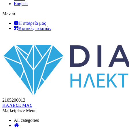
English
Μενού
Η εταιρεία μας
Κριτικές πελατών
2105200013
ΚΑΛΕΣΕ ΜΑΣ
Marketplace Menu
All categories