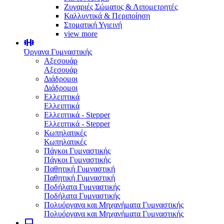
Ζυγαριές Σώματος & Λιπομετρητές
Καλλυντικά & Περιποίηση
Στοματική Υγιεινή
view more
Όργανα Γυμναστικής
Αξεσουάρ
Αξεσουάρ
Διάδρομοι
Διάδρομοι
Ελλειπτικά
Ελλειπτικά
Ελλειπτικά - Stepper
Ελλειπτικά - Stepper
Κωπηλατικές
Κωπηλατικές
Πάγκοι Γυμναστικής
Πάγκοι Γυμναστικής
Παθητική Γυμναστική
Παθητική Γυμναστική
Ποδήλατα Γυμναστικής
Ποδήλατα Γυμναστικής
Πολυόργανα και Μηχανήματα Γυμναστικής
Πολυόργανα και Μηχανήματα Γυμναστικής