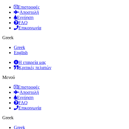
Επιστροφές
Αποστολή
Εγγύηση
FAQ
Επικοινωνία
Greek
Greek
English
Η εταιρεία μας
Κριτικές πελατών
Μενού
Επιστροφές
Αποστολή
Εγγύηση
FAQ
Επικοινωνία
Greek
Greek