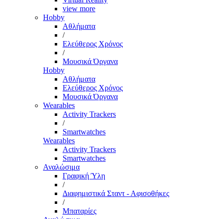
view more
Hobby
Αθλήματα
/
Ελεύθερος Χρόνος
/
Μουσικά Όργανα
Hobby
Αθλήματα
Ελεύθερος Χρόνος
Μουσικά Όργανα
Wearables
Activity Trackers
/
Smartwatches
Wearables
Activity Trackers
Smartwatches
Αναλώσιμα
Γραφική Ύλη
/
Διαφημιστικά Σταντ - Αφισοθήκες
/
Μπαταρίες