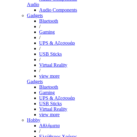
Audio
Audio Components
Gadgets
Bluetooth
/
Gaming
/
UPS & Αξεσουάρ
/
USB Sticks
/
Virtual Reality
/
view more
Gadgets
Bluetooth
Gaming
UPS & Αξεσουάρ
USB Sticks
Virtual Reality
view more
Hobby
Αθλήματα
/
Ελεύθερος Χρόνος