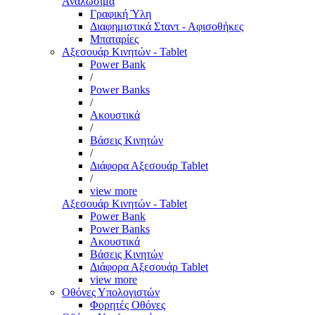
Αναλώσιμα
Γραφική Ύλη
Διαφημιστικά Σταντ - Αφισοθήκες
Μπαταρίες
Αξεσουάρ Κινητών - Tablet
Power Bank
/
Power Banks
/
Ακουστικά
/
Βάσεις Κινητών
/
Διάφορα Αξεσουάρ Tablet
/
view more
Αξεσουάρ Κινητών - Tablet
Power Bank
Power Banks
Ακουστικά
Βάσεις Κινητών
Διάφορα Αξεσουάρ Tablet
view more
Οθόνες Υπολογιστών
Φορητές Οθόνες