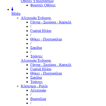
Οθόνες Υπολογιστών
Φορητές Οθόνες
Μόδα
Αξεσουάρ Ένδυσης
Γάντια - Σκούφοι - Κασκόλ
/
Γυαλιά Ηλίου
/
Θήκες - Πορτοφόλια
/
Σακίδια
/
Τσάντες
Αξεσουάρ Ένδυσης
Γάντια - Σκούφοι - Κασκόλ
Γυαλιά Ηλίου
Θήκες - Πορτοφόλια
Σακίδια
Τσάντες
Κόσμημα - Ρολόι
Αξεσουάρ
/
Βραχιόλια
/