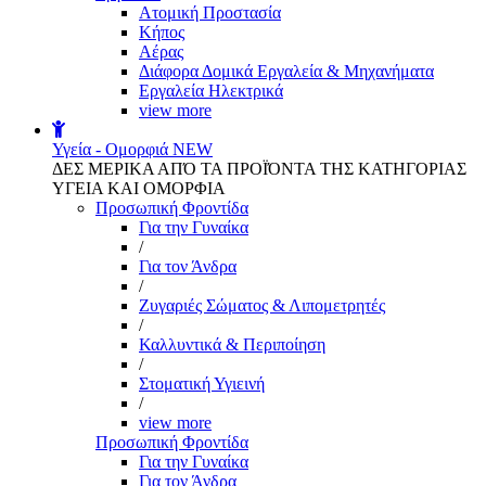
Aτομική Προστασία
Kήπος
Αέρας
Διάφορα Δομικά Εργαλεία & Μηχανήματα
Εργαλεία Ηλεκτρικά
view more
Υγεία - Ομορφιά
NEW
ΔΕΣ ΜΕΡΙΚΑ ΑΠΌ ΤΑ ΠΡΟΪΌΝΤΑ ΤΗΣ ΚΑΤΗΓΟΡΙΑΣ
ΥΓΕΙΑ ΚΑΙ ΟΜΟΡΦΙΑ
Προσωπική Φροντίδα
Για την Γυναίκα
/
Για τον Άνδρα
/
Ζυγαριές Σώματος & Λιπομετρητές
/
Καλλυντικά & Περιποίηση
/
Στοματική Υγιεινή
/
view more
Προσωπική Φροντίδα
Για την Γυναίκα
Για τον Άνδρα