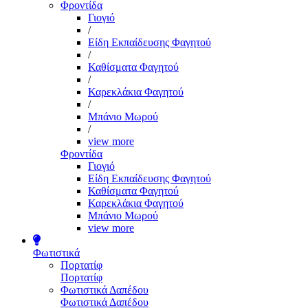
Φροντίδα
Γιογιό
/
Είδη Εκπαίδευσης Φαγητού
/
Καθίσματα Φαγητού
/
Καρεκλάκια Φαγητού
/
Μπάνιο Μωρού
/
view more
Φροντίδα
Γιογιό
Είδη Εκπαίδευσης Φαγητού
Καθίσματα Φαγητού
Καρεκλάκια Φαγητού
Μπάνιο Μωρού
view more
Φωτιστικά
Πορτατίφ
Πορτατίφ
Φωτιστικά Δαπέδου
Φωτιστικά Δαπέδου