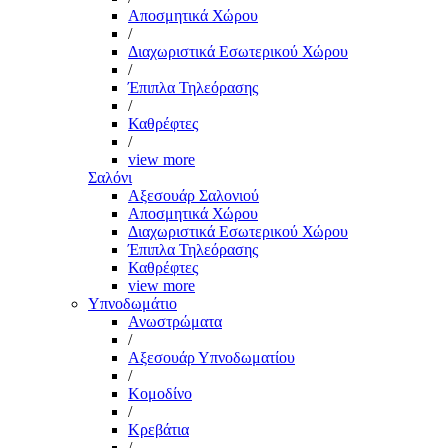
Αποσμητικά Χώρου
/
Διαχωριστικά Εσωτερικού Χώρου
/
Έπιπλα Τηλεόρασης
/
Καθρέφτες
/
view more
Σαλόνι
Αξεσουάρ Σαλονιού
Αποσμητικά Χώρου
Διαχωριστικά Εσωτερικού Χώρου
Έπιπλα Τηλεόρασης
Καθρέφτες
view more
Υπνοδωμάτιο
Ανωστρώματα
/
Αξεσουάρ Υπνοδωματίου
/
Κομοδίνο
/
Κρεβάτια
/