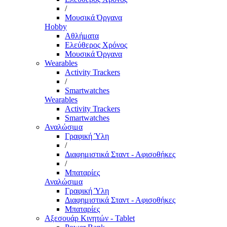
/
Μουσικά Όργανα
Hobby
Αθλήματα
Ελεύθερος Χρόνος
Μουσικά Όργανα
Wearables
Activity Trackers
/
Smartwatches
Wearables
Activity Trackers
Smartwatches
Αναλώσιμα
Γραφική Ύλη
/
Διαφημιστικά Σταντ - Αφισοθήκες
/
Μπαταρίες
Αναλώσιμα
Γραφική Ύλη
Διαφημιστικά Σταντ - Αφισοθήκες
Μπαταρίες
Αξεσουάρ Κινητών - Tablet