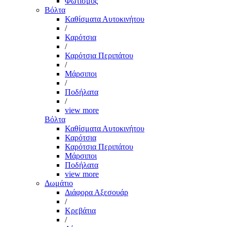
Φωτισμός
Βόλτα
Καθίσματα Αυτοκινήτου
/
Καρότσια
/
Καρότσια Περιπάτου
/
Μάρσιποι
/
Ποδήλατα
/
view more
Βόλτα
Καθίσματα Αυτοκινήτου
Καρότσια
Καρότσια Περιπάτου
Μάρσιποι
Ποδήλατα
view more
Δωμάτιο
Διάφορα Αξεσουάρ
/
Κρεβάτια
/