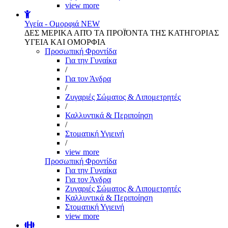
view more
Υγεία - Ομορφιά
NEW
ΔΕΣ ΜΕΡΙΚΑ ΑΠΌ ΤΑ ΠΡΟΪΌΝΤΑ ΤΗΣ ΚΑΤΗΓΟΡΙΑΣ
ΥΓΕΙΑ ΚΑΙ ΟΜΟΡΦΙΑ
Προσωπική Φροντίδα
Για την Γυναίκα
/
Για τον Άνδρα
/
Ζυγαριές Σώματος & Λιπομετρητές
/
Καλλυντικά & Περιποίηση
/
Στοματική Υγιεινή
/
view more
Προσωπική Φροντίδα
Για την Γυναίκα
Για τον Άνδρα
Ζυγαριές Σώματος & Λιπομετρητές
Καλλυντικά & Περιποίηση
Στοματική Υγιεινή
view more