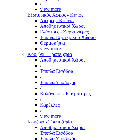
/
view more
Εξωτερικός Χώρος - Κήπος
Αιώρες - Κούνιες
Αποθηκευτικοί Χώροι
Γλάστρες - Ζαρντινιέρες
Έπιπλα Εξωτερικού Χώρου
Θερμοκήπια
view more
Κουζίνα - Τραπεζαρία
Αποθηκευτικοί Χώροι
/
Έπιπλα Εισόδου
/
Έπιπλα Υποδοχής
/
Καλόγεροι - Κρεμάστρες
/
Καρέκλες
/
view more
Κουζίνα - Τραπεζαρία
Αποθηκευτικοί Χώροι
Έπιπλα Εισόδου
Έπιπλα Υποδοχής