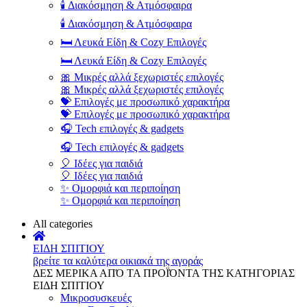
🕯️ Διακόσμηση & Ατμόσφαιρα
🕯️ Διακόσμηση & Ατμόσφαιρα
🛏️ Λευκά Είδη & Cozy Επιλογές
🛏️ Λευκά Είδη & Cozy Επιλογές
🎀 Μικρές αλλά ξεχωριστές επιλογές
🎀 Μικρές αλλά ξεχωριστές επιλογές
💝 Επιλογές με προσωπικό χαρακτήρα
💝 Επιλογές με προσωπικό χαρακτήρα
🎧 Tech επιλογές & gadgets
🎧 Tech επιλογές & gadgets
🎈 Ιδέες για παιδιά
🎈 Ιδέες για παιδιά
✨ Ομορφιά και περιποίηση
✨ Ομορφιά και περιποίηση
All categories
ΕΙΔΗ ΣΠΙΤΙΟΥ
βρείτε τα καλύτερα οικιακά της αγοράς
ΔΕΣ ΜΕΡΙΚΑ ΑΠΌ ΤΑ ΠΡΟΪΌΝΤΑ ΤΗΣ ΚΑΤΗΓΟΡΙΑΣ
ΕΙΔΗ ΣΠΙΤΙΟΥ
Μικροσυσκευές