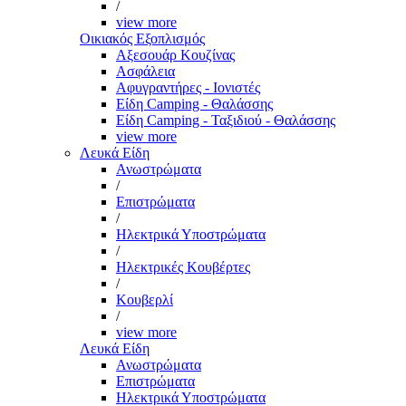
/
view more
Οικιακός Εξοπλισμός
Αξεσουάρ Κουζίνας
Ασφάλεια
Αφυγραντήρες - Ιονιστές
Είδη Camping - Θαλάσσης
Είδη Camping - Ταξιδιού - Θαλάσσης
view more
Λευκά Είδη
Ανωστρώματα
/
Επιστρώματα
/
Ηλεκτρικά Υποστρώματα
/
Ηλεκτρικές Κουβέρτες
/
Κουβερλί
/
view more
Λευκά Είδη
Ανωστρώματα
Επιστρώματα
Ηλεκτρικά Υποστρώματα