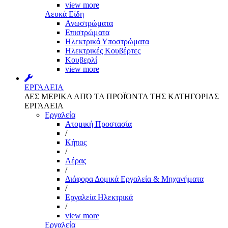
view more
Λευκά Είδη
Ανωστρώματα
Επιστρώματα
Ηλεκτρικά Υποστρώματα
Ηλεκτρικές Κουβέρτες
Κουβερλί
view more
ΕΡΓΑΛΕΙΑ
ΔΕΣ ΜΕΡΙΚΑ ΑΠΌ ΤΑ ΠΡΟΪΌΝΤΑ ΤΗΣ ΚΑΤΗΓΟΡΙΑΣ
ΕΡΓΑΛΕΙΑ
Εργαλεία
Aτομική Προστασία
/
Kήπος
/
Αέρας
/
Διάφορα Δομικά Εργαλεία & Μηχανήματα
/
Εργαλεία Ηλεκτρικά
/
view more
Εργαλεία