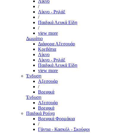
Λίκνο
/
Λίκνο - Ρηλάξ
/
Παιδικά Λευκά Είδη
/
view more
Δωμάτιο
Διάφορα Αξεσουάρ
Κρεβάτια
Λίκνο
Λίκνο - Ρηλάξ
Παιδικά Λευκά Είδη
view more
Ένδυση
Αξεσουάρ
/
Βρεφικά
Ένδυση
Αξεσουάρ
Βρεφικά
Παιδικά Ρούχα
Βρεφικά Φορμάκια
/
Γάντια - Κασκόλ - Σκούφοι