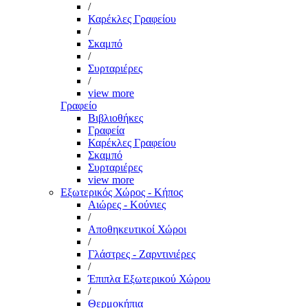
/
Καρέκλες Γραφείου
/
Σκαμπό
/
Συρταριέρες
/
view more
Γραφείο
Βιβλιοθήκες
Γραφεία
Καρέκλες Γραφείου
Σκαμπό
Συρταριέρες
view more
Εξωτερικός Χώρος - Κήπος
Αιώρες - Κούνιες
/
Αποθηκευτικοί Χώροι
/
Γλάστρες - Ζαρντινιέρες
/
Έπιπλα Εξωτερικού Χώρου
/
Θερμοκήπια