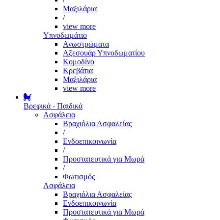
Μαξιλάρια
/
view more
Υπνοδωμάτιο
Ανωστρώματα
Αξεσουάρ Υπνοδωματίου
Κομοδίνο
Κρεβάτια
Μαξιλάρια
view more
Βρεφικά - Παιδικά
Ασφάλεια
Βραχιόλια Ασφαλείας
/
Ενδοεπικοινωνία
/
Προστατευτικά για Μωρά
/
Φωτισμός
Ασφάλεια
Βραχιόλια Ασφαλείας
Ενδοεπικοινωνία
Προστατευτικά για Μωρά