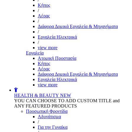
Kήπος
/
Αέρας
/
Διάφορα Δομικά Εργαλεία & Μηχανήματα
/
Εργαλεία Ηλεκτρικά
/
view more
Εργαλεία
Aτομική Προστασία
Kήπος
Αέρας
Διάφορα Δομικά Εργαλεία & Μηχανήματα
Εργαλεία Ηλεκτρικά
view more
HEALTH & BEAUTY
NEW
YOU CAN CHOOSE TO ADD CUSTOM TITLE and
ANY FEATURED PRODUCTS
Προσωπική Φροντίδα
Αδυνάτισμα
/
Για την Γυναίκα