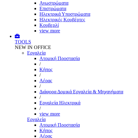
Ανωστρώματα
Επιστρώματα
Ηλεκτρικά Υποστρώματα
Ηλεκτρικές Κουβέρτες
Κουβερλί
view more
TOOLS
NEW IN OFFICE
Εργαλεία
Aτομική Προστασία
/
Kήπος
/
Αέρας
/
Διάφορα Δομικά Εργαλεία & Μηχανήματα
/
Εργαλεία Ηλεκτρικά
/
view more
Εργαλεία
Aτομική Προστασία
Kήπος
Αέρας