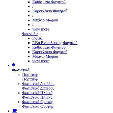
Καθίσματα Φαγητού
/
Καρεκλάκια Φαγητού
/
Μπάνιο Μωρού
/
view more
Φροντίδα
Γιογιό
Είδη Εκπαίδευσης Φαγητού
Καθίσματα Φαγητού
Καρεκλάκια Φαγητού
Μπάνιο Μωρού
view more
Φωτιστικά
Πορτατίφ
Πορτατίφ
Φωτιστικά Δαπέδου
Φωτιστικά Δαπέδου
Φωτιστικά Ηλιακά
Φωτιστικά Ηλιακά
Φωτιστικά Οροφής
Φωτιστικά Οροφής