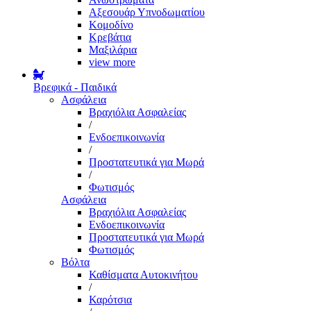
Αξεσουάρ Υπνοδωματίου
Κομοδίνο
Κρεβάτια
Μαξιλάρια
view more
Βρεφικά - Παιδικά
Ασφάλεια
Βραχιόλια Ασφαλείας
/
Ενδοεπικοινωνία
/
Προστατευτικά για Μωρά
/
Φωτισμός
Ασφάλεια
Βραχιόλια Ασφαλείας
Ενδοεπικοινωνία
Προστατευτικά για Μωρά
Φωτισμός
Βόλτα
Καθίσματα Αυτοκινήτου
/
Καρότσια