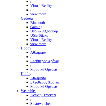
/
Virtual Reality
/
view more
Gadgets
Bluetooth
Gaming
UPS & Αξεσουάρ
USB Sticks
Virtual Reality
view more
Hobby
Αθλήματα
/
Ελεύθερος Χρόνος
/
Μουσικά Όργανα
Hobby
Αθλήματα
Ελεύθερος Χρόνος
Μουσικά Όργανα
Wearables
Activity Trackers
/
Smartwatches