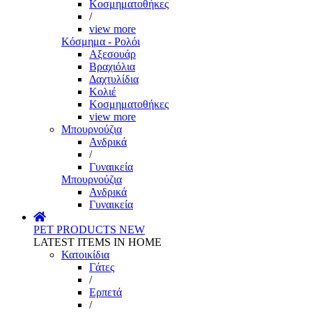
Κοσμηματοθήκες
/
view more
Κόσμημα - Ρολόι
Αξεσουάρ
Βραχιόλια
Δαχτυλίδια
Κολιέ
Κοσμηματοθήκες
view more
Μπουρνούζια
Ανδρικά
/
Γυναικεία
Μπουρνούζια
Ανδρικά
Γυναικεία
PET PRODUCTS
NEW
LATEST ITEMS IN HOME
Κατοικίδια
Γάτες
/
Ερπετά
/