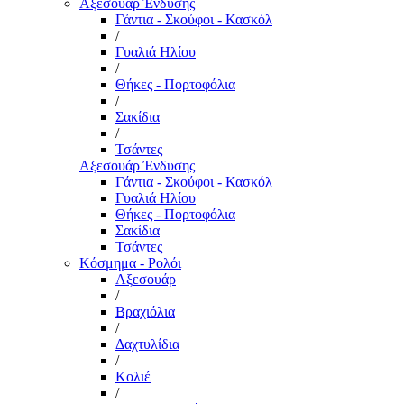
Αξεσουάρ Ένδυσης
Γάντια - Σκούφοι - Κασκόλ
/
Γυαλιά Ηλίου
/
Θήκες - Πορτοφόλια
/
Σακίδια
/
Τσάντες
Αξεσουάρ Ένδυσης
Γάντια - Σκούφοι - Κασκόλ
Γυαλιά Ηλίου
Θήκες - Πορτοφόλια
Σακίδια
Τσάντες
Κόσμημα - Ρολόι
Αξεσουάρ
/
Βραχιόλια
/
Δαχτυλίδια
/
Κολιέ
/