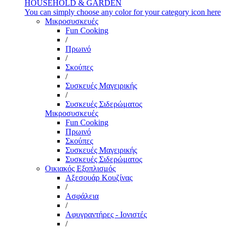
HOUSEHOLD & GARDEN
You can simply choose any color for your category icon here
Μικροσυσκευές
Fun Cooking
/
Πρωινό
/
Σκούπες
/
Συσκευές Μαγειρικής
/
Συσκευές Σιδερώματος
Μικροσυσκευές
Fun Cooking
Πρωινό
Σκούπες
Συσκευές Μαγειρικής
Συσκευές Σιδερώματος
Οικιακός Εξοπλισμός
Αξεσουάρ Κουζίνας
/
Ασφάλεια
/
Αφυγραντήρες - Ιονιστές
/