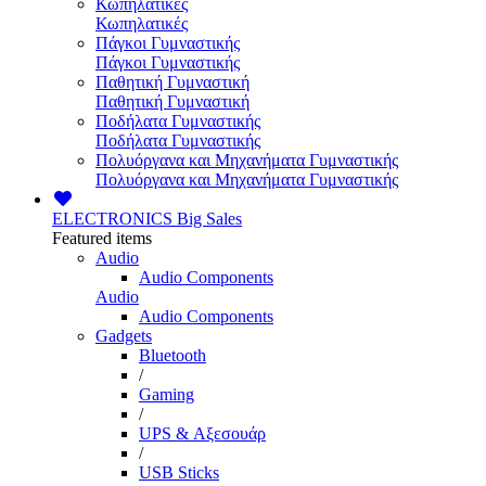
Κωπηλατικές
Κωπηλατικές
Πάγκοι Γυμναστικής
Πάγκοι Γυμναστικής
Παθητική Γυμναστική
Παθητική Γυμναστική
Ποδήλατα Γυμναστικής
Ποδήλατα Γυμναστικής
Πολυόργανα και Μηχανήματα Γυμναστικής
Πολυόργανα και Μηχανήματα Γυμναστικής
ELECTRONICS
Big Sales
Featured items
Audio
Audio Components
Audio
Audio Components
Gadgets
Bluetooth
/
Gaming
/
UPS & Αξεσουάρ
/
USB Sticks