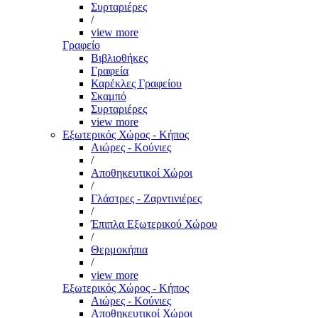
Συρταριέρες
/
view more
Γραφείο
Βιβλιοθήκες
Γραφεία
Καρέκλες Γραφείου
Σκαμπό
Συρταριέρες
view more
Εξωτερικός Χώρος - Κήπος
Αιώρες - Κούνιες
/
Αποθηκευτικοί Χώροι
/
Γλάστρες - Ζαρντινιέρες
/
Έπιπλα Εξωτερικού Χώρου
/
Θερμοκήπια
/
view more
Εξωτερικός Χώρος - Κήπος
Αιώρες - Κούνιες
Αποθηκευτικοί Χώροι