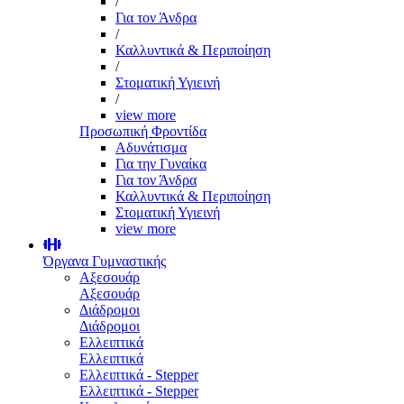
/
Για τον Άνδρα
/
Καλλυντικά & Περιποίηση
/
Στοματική Υγιεινή
/
view more
Προσωπική Φροντίδα
Αδυνάτισμα
Για την Γυναίκα
Για τον Άνδρα
Καλλυντικά & Περιποίηση
Στοματική Υγιεινή
view more
Όργανα Γυμναστικής
Αξεσουάρ
Αξεσουάρ
Διάδρομοι
Διάδρομοι
Ελλειπτικά
Ελλειπτικά
Ελλειπτικά - Stepper
Ελλειπτικά - Stepper