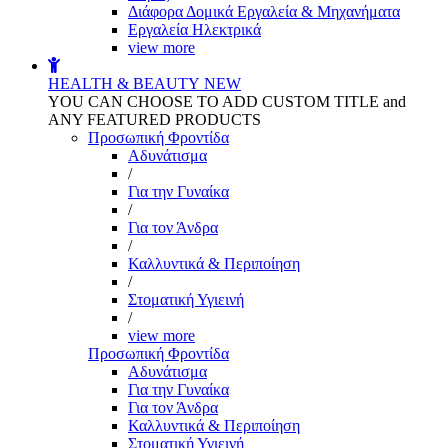
Διάφορα Δομικά Εργαλεία & Μηχανήματα
Εργαλεία Ηλεκτρικά
view more
HEALTH & BEAUTY
NEW
YOU CAN CHOOSE TO ADD CUSTOM TITLE and
ANY FEATURED PRODUCTS
Προσωπική Φροντίδα
Αδυνάτισμα
/
Για την Γυναίκα
/
Για τον Άνδρα
/
Καλλυντικά & Περιποίηση
/
Στοματική Υγιεινή
/
view more
Προσωπική Φροντίδα
Αδυνάτισμα
Για την Γυναίκα
Για τον Άνδρα
Καλλυντικά & Περιποίηση
Στοματική Υγιεινή