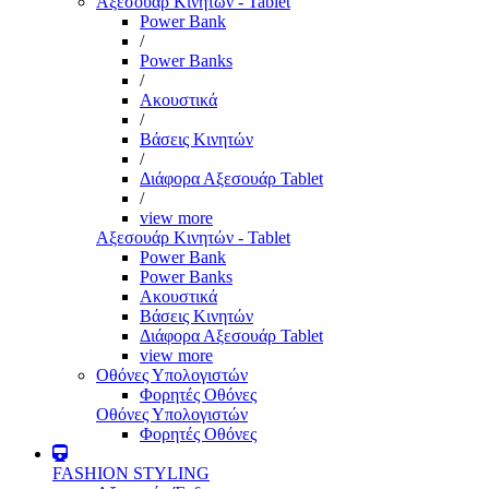
Αξεσουάρ Κινητών - Tablet
Power Bank
/
Power Banks
/
Ακουστικά
/
Βάσεις Κινητών
/
Διάφορα Αξεσουάρ Tablet
/
view more
Αξεσουάρ Κινητών - Tablet
Power Bank
Power Banks
Ακουστικά
Βάσεις Κινητών
Διάφορα Αξεσουάρ Tablet
view more
Οθόνες Υπολογιστών
Φορητές Οθόνες
Οθόνες Υπολογιστών
Φορητές Οθόνες
FASHION STYLING