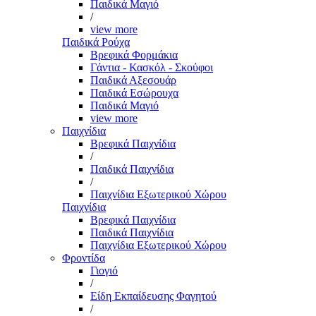
Παιδικά Μαγιό
/
view more
Παιδικά Ρούχα
Βρεφικά Φορμάκια
Γάντια - Κασκόλ - Σκούφοι
Παιδικά Αξεσουάρ
Παιδικά Εσώρουχα
Παιδικά Μαγιό
view more
Παιχνίδια
Βρεφικά Παιχνίδια
/
Παιδικά Παιχνίδια
/
Παιχνίδια Εξωτερικού Χώρου
Παιχνίδια
Βρεφικά Παιχνίδια
Παιδικά Παιχνίδια
Παιχνίδια Εξωτερικού Χώρου
Φροντίδα
Γιογιό
/
Είδη Εκπαίδευσης Φαγητού
/