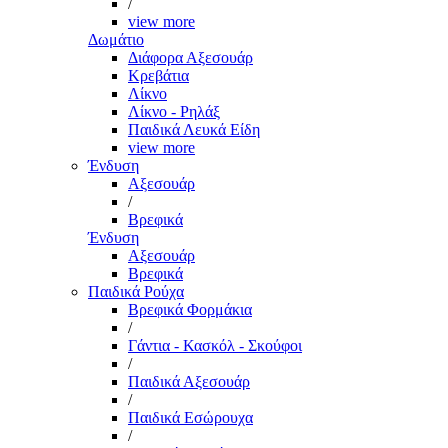
/
view more
Δωμάτιο
Διάφορα Αξεσουάρ
Κρεβάτια
Λίκνο
Λίκνο - Ρηλάξ
Παιδικά Λευκά Είδη
view more
Ένδυση
Αξεσουάρ
/
Βρεφικά
Ένδυση
Αξεσουάρ
Βρεφικά
Παιδικά Ρούχα
Βρεφικά Φορμάκια
/
Γάντια - Κασκόλ - Σκούφοι
/
Παιδικά Αξεσουάρ
/
Παιδικά Εσώρουχα
/