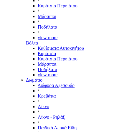
/
Καρότσια Περιπάτου
/
Μάρσιποι
/
Ποδήλατα
/
view more
Βόλτα
Καθίσματα Αυτοκινήτου
Καρότσια
Καρότσια Περιπάτου
Μάρσιποι
Ποδήλατα
view more
Δωμάτιο
Διάφορα Αξεσουάρ
/
Κρεβάτια
/
Λίκνο
/
Λίκνο - Ρηλάξ
/
Παιδικά Λευκά Είδη