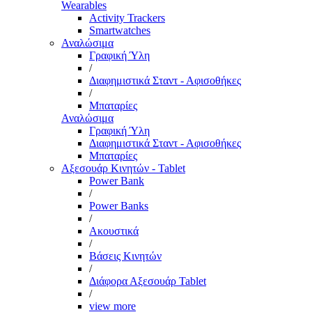
Wearables
Activity Trackers
Smartwatches
Αναλώσιμα
Γραφική Ύλη
/
Διαφημιστικά Σταντ - Αφισοθήκες
/
Μπαταρίες
Αναλώσιμα
Γραφική Ύλη
Διαφημιστικά Σταντ - Αφισοθήκες
Μπαταρίες
Αξεσουάρ Κινητών - Tablet
Power Bank
/
Power Banks
/
Ακουστικά
/
Βάσεις Κινητών
/
Διάφορα Αξεσουάρ Tablet
/
view more