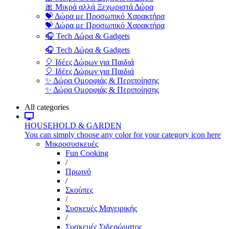
🎀 Μικρά αλλά Ξεχωριστά Δώρα
💝 Δώρα με Προσωπικό Χαρακτήρα
💝 Δώρα με Προσωπικό Χαρακτήρα
🎧 Tech Δώρα & Gadgets
🎧 Tech Δώρα & Gadgets
🎈 Ιδέες Δώρων για Παιδιά
🎈 Ιδέες Δώρων για Παιδιά
✨ Δώρα Ομορφιάς & Περιποίησης
✨ Δώρα Ομορφιάς & Περιποίησης
All categories
HOUSEHOLD & GARDEN
You can simply choose any color for your category icon here
Μικροσυσκευές
Fun Cooking
/
Πρωινό
/
Σκούπες
/
Συσκευές Μαγειρικής
/
Συσκευές Σιδερώματος