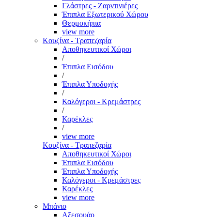
Γλάστρες - Ζαρντινιέρες
Έπιπλα Εξωτερικού Χώρου
Θερμοκήπια
view more
Κουζίνα - Τραπεζαρία
Αποθηκευτικοί Χώροι
/
Έπιπλα Εισόδου
/
Έπιπλα Υποδοχής
/
Καλόγεροι - Κρεμάστρες
/
Καρέκλες
/
view more
Κουζίνα - Τραπεζαρία
Αποθηκευτικοί Χώροι
Έπιπλα Εισόδου
Έπιπλα Υποδοχής
Καλόγεροι - Κρεμάστρες
Καρέκλες
view more
Μπάνιο
Αξεσουάρ