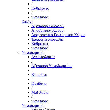
/
Καθρέφτες
/
view more
Σαλόνι
Αξεσουάρ Σαλονιού
Αποσμητικά Χώρου
Διαχωριστικά Εσωτερικού Χώρου
Έπιπλα Τηλεόρασης
Καθρέφτες
view more
Υπνοδωμάτιο
Ανωστρώματα
/
Αξεσουάρ Υπνοδωματίου
/
Κομοδίνο
/
Κρεβάτια
/
Μαξιλάρια
/
view more
Υπνοδωμάτιο
Ανωστρώματα