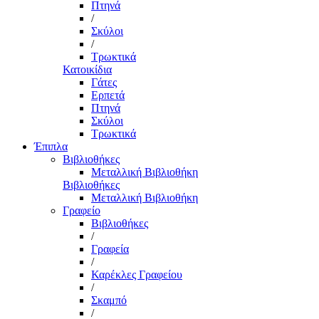
Πτηνά
/
Σκύλοι
/
Τρωκτικά
Κατοικίδια
Γάτες
Ερπετά
Πτηνά
Σκύλοι
Τρωκτικά
Έπιπλα
Βιβλιοθήκες
Μεταλλική Βιβλιοθήκη
Βιβλιοθήκες
Μεταλλική Βιβλιοθήκη
Γραφείο
Βιβλιοθήκες
/
Γραφεία
/
Καρέκλες Γραφείου
/
Σκαμπό
/