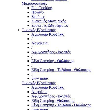
Μικροσυσκευές
Fun Cooking
Πρωινό
Σκούπες
Συσκευές Μαγειρικής
Συσκευές Σιδερώματος
Οικιακός Εξοπλισμός
Αξεσουάρ Κουζίνας
/
Ασφάλεια
/
Αφυγραντήρες - Ιονιστές
/
Είδη Camping - Θαλάσσης
/
Είδη Camping - Ταξιδιού - Θαλάσσης
/
view more
Οικιακός Εξοπλισμός
Αξεσουάρ Κουζίνας
Ασφάλεια
Αφυγραντήρες - Ιονιστές
Είδη Camping - Θαλάσσης
Είδη Camping - Ταξιδιού - Θαλάσσης
view more