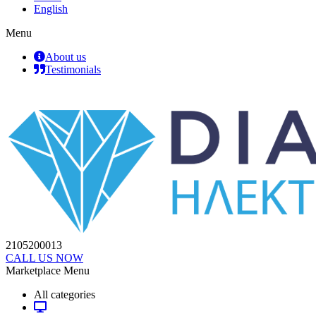
English
Menu
About us
Testimonials
2105200013
CALL US NOW
Marketplace Menu
All categories