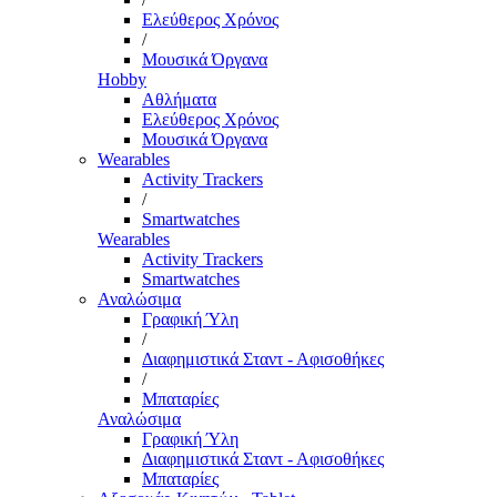
Ελεύθερος Χρόνος
/
Μουσικά Όργανα
Hobby
Αθλήματα
Ελεύθερος Χρόνος
Μουσικά Όργανα
Wearables
Activity Trackers
/
Smartwatches
Wearables
Activity Trackers
Smartwatches
Αναλώσιμα
Γραφική Ύλη
/
Διαφημιστικά Σταντ - Αφισοθήκες
/
Μπαταρίες
Αναλώσιμα
Γραφική Ύλη
Διαφημιστικά Σταντ - Αφισοθήκες
Μπαταρίες