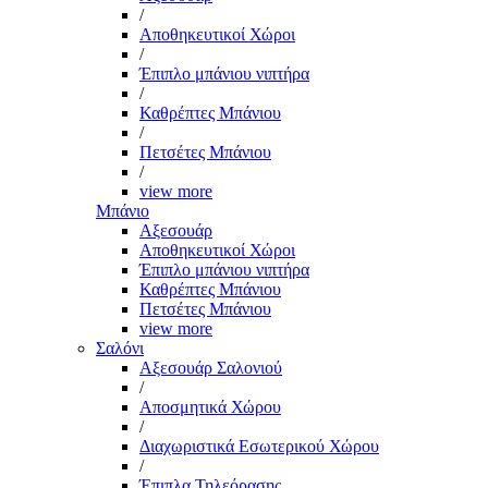
/
Αποθηκευτικοί Χώροι
/
Έπιπλο μπάνιου νιπτήρα
/
Καθρέπτες Μπάνιου
/
Πετσέτες Μπάνιου
/
view more
Μπάνιο
Αξεσουάρ
Αποθηκευτικοί Χώροι
Έπιπλο μπάνιου νιπτήρα
Καθρέπτες Μπάνιου
Πετσέτες Μπάνιου
view more
Σαλόνι
Αξεσουάρ Σαλονιού
/
Αποσμητικά Χώρου
/
Διαχωριστικά Εσωτερικού Χώρου
/
Έπιπλα Τηλεόρασης