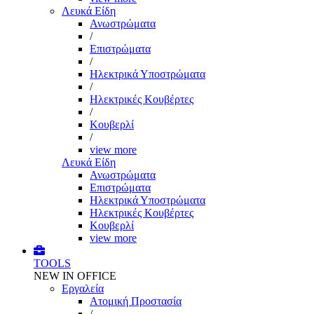
Λευκά Είδη
Ανωστρώματα
/
Επιστρώματα
/
Ηλεκτρικά Υποστρώματα
/
Ηλεκτρικές Κουβέρτες
/
Κουβερλί
/
view more
Λευκά Είδη
Ανωστρώματα
Επιστρώματα
Ηλεκτρικά Υποστρώματα
Ηλεκτρικές Κουβέρτες
Κουβερλί
view more
TOOLS
NEW IN OFFICE
Εργαλεία
Aτομική Προστασία
/