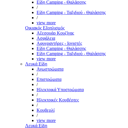
Είδη Camping - Θαλάσσης
/
Είδη Camping - Ταξιδιού - Θαλάσσης
/
view more
Οικιακός Εξοπλισμός
Αξεσουάρ Κουζίνας
Ασφάλεια
Αφυγραντήρες - Ιονιστές
Είδη Camping - Θαλάσσης
Είδη Camping - Ταξιδιού - Θαλάσσης
view more
Λευκά Είδη
Ανωστρώματα
/
Επιστρώματα
/
Ηλεκτρικά Υποστρώματα
/
Ηλεκτρικές Κουβέρτες
/
Κουβερλί
/
view more
Λευκά Είδη