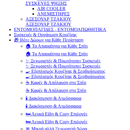
ΣΥΣΚΕΥΕΣ ΨΗΞΗΣ
AIR COOLER
ΑΝΕΜΙΣΤΗΡΕΣ
ΑΞΕΣΟΥΑΡ ΤΖΑΚΙΟΥ
ΑΞΕΣΟΥΑΡ ΤΖΑΚΙΟΥ
ΕΝΤΟΜΟΠΑΓΙΔΕΣ - ΕΝΤΟΜΟΑΠΩΘΗΤΙΚΑ
Συσκευές & Οργάνωση Κουζίνας
🎁 Ιδέες Δώρων για Κάθε Περίσταση
🏠 Τα Απαραίτητα για Κάθε Σπίτι
🏠 Τα Απαραίτητα για Κάθε Σπίτι
✨ Ξεχωριστές & Πρωτότυπες Συσκευές
✨ Ξεχωριστές & Πρωτότυπες Συσκευές
🍳 Εξοπλισμός Κουζίνας & Σερβιρίσματος
🍳 Εξοπλισμός Κουζίνας & Σερβιρίσματος
☕ Καφές & Απόλαυση στο Σπίτι
☕ Καφές & Απόλαυση στο Σπίτι
🕯️ Διακόσμηση & Ατμόσφαιρα
🕯️ Διακόσμηση & Ατμόσφαιρα
🛏️ Λευκά Είδη & Cozy Επιλογές
🛏️ Λευκά Είδη & Cozy Επιλογές
🎀 Μικρά αλλά Ξεχωριστά Δώρα