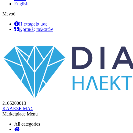
English
Μενού
Η εταιρεία μας
Κριτικές πελατών
2105200013
ΚΑΛΕΣΕ ΜΑΣ
Marketplace Menu
All categories