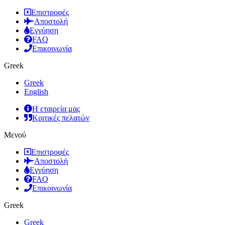
Επιστροφές
Αποστολή
Εγγύηση
FAQ
Επικοινωνία
Greek
Greek
English
Η εταιρεία μας
Κριτικές πελατών
Μενού
Επιστροφές
Αποστολή
Εγγύηση
FAQ
Επικοινωνία
Greek
Greek