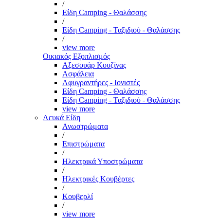
/
Είδη Camping - Θαλάσσης
/
Είδη Camping - Ταξιδιού - Θαλάσσης
/
view more
Οικιακός Εξοπλισμός
Αξεσουάρ Κουζίνας
Ασφάλεια
Αφυγραντήρες - Ιονιστές
Είδη Camping - Θαλάσσης
Είδη Camping - Ταξιδιού - Θαλάσσης
view more
Λευκά Είδη
Ανωστρώματα
/
Επιστρώματα
/
Ηλεκτρικά Υποστρώματα
/
Ηλεκτρικές Κουβέρτες
/
Κουβερλί
/
view more