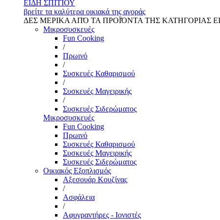
ΕΙΔΗ ΣΠΙΤΙΟΥ
βρείτε τα καλύτερα οικιακά της αγοράς
ΔΕΣ ΜΕΡΙΚΑ ΑΠΌ ΤΑ ΠΡΟΪΌΝΤΑ ΤΗΣ ΚΑΤΗΓΟΡΙΑΣ Ε
Μικροσυσκευές
Fun Cooking
/
Πρωινό
/
Συσκευές Καθαρισμού
/
Συσκευές Μαγειρικής
/
Συσκευές Σιδερώματος
Μικροσυσκευές
Fun Cooking
Πρωινό
Συσκευές Καθαρισμού
Συσκευές Μαγειρικής
Συσκευές Σιδερώματος
Οικιακός Εξοπλισμός
Αξεσουάρ Κουζίνας
/
Ασφάλεια
/
Αφυγραντήρες - Ιονιστές