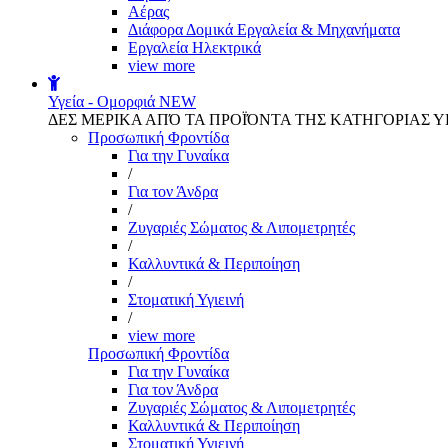
Αέρας
Διάφορα Δομικά Εργαλεία & Μηχανήματα
Εργαλεία Ηλεκτρικά
view more
Υγεία - Ομορφιά
NEW
ΔΕΣ ΜΕΡΙΚΑ ΑΠΌ ΤΑ ΠΡΟΪΌΝΤΑ ΤΗΣ ΚΑΤΗΓΟΡΙΑΣ Υ
Προσωπική Φροντίδα
Για την Γυναίκα
/
Για τον Άνδρα
/
Ζυγαριές Σώματος & Λιπομετρητές
/
Καλλυντικά & Περιποίηση
/
Στοματική Υγιεινή
/
view more
Προσωπική Φροντίδα
Για την Γυναίκα
Για τον Άνδρα
Ζυγαριές Σώματος & Λιπομετρητές
Καλλυντικά & Περιποίηση
Στοματική Υγιεινή