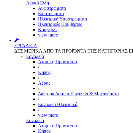
Λευκά Είδη
Ανωστρώματα
Επιστρώματα
Ηλεκτρικά Υποστρώματα
Ηλεκτρικές Κουβέρτες
Κουβερλί
view more
ΕΡΓΑΛΕΙΑ
ΔΕΣ ΜΕΡΙΚΑ ΑΠΌ ΤΑ ΠΡΟΪΌΝΤΑ ΤΗΣ ΚΑΤΗΓΟΡΙΑΣ Ε
Εργαλεία
Aτομική Προστασία
/
Kήπος
/
Αέρας
/
Διάφορα Δομικά Εργαλεία & Μηχανήματα
/
Εργαλεία Ηλεκτρικά
/
view more
Εργαλεία
Aτομική Προστασία
Kήπος