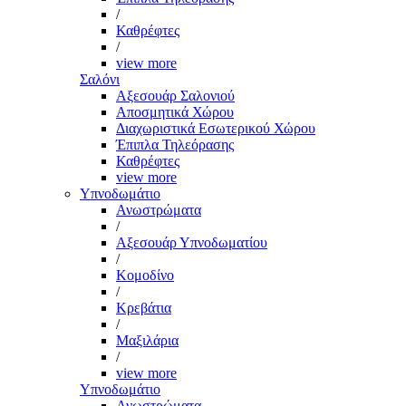
/
Καθρέφτες
/
view more
Σαλόνι
Αξεσουάρ Σαλονιού
Αποσμητικά Χώρου
Διαχωριστικά Εσωτερικού Χώρου
Έπιπλα Τηλεόρασης
Καθρέφτες
view more
Υπνοδωμάτιο
Ανωστρώματα
/
Αξεσουάρ Υπνοδωματίου
/
Κομοδίνο
/
Κρεβάτια
/
Μαξιλάρια
/
view more
Υπνοδωμάτιο
Ανωστρώματα