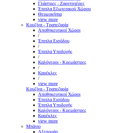
Γλάστρες - Ζαρντινιέρες
Έπιπλα Εξωτερικού Χώρου
Θερμοκήπια
view more
Κουζίνα - Τραπεζαρία
Αποθηκευτικοί Χώροι
/
Έπιπλα Εισόδου
/
Έπιπλα Υποδοχής
/
Καλόγεροι - Κρεμάστρες
/
Καρέκλες
/
view more
Κουζίνα - Τραπεζαρία
Αποθηκευτικοί Χώροι
Έπιπλα Εισόδου
Έπιπλα Υποδοχής
Καλόγεροι - Κρεμάστρες
Καρέκλες
view more
Μπάνιο
Αξεσουάρ