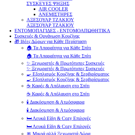
ΣΥΣΚΕΥΕΣ ΨΗΞΗΣ
AIR COOLER
ΑΝΕΜΙΣΤΗΡΕΣ
ΑΞΕΣΟΥΑΡ ΤΖΑΚΙΟΥ
ΑΞΕΣΟΥΑΡ ΤΖΑΚΙΟΥ
ΕΝΤΟΜΟΠΑΓΙΔΕΣ - ΕΝΤΟΜΟΑΠΩΘΗΤΙΚΑ
Συσκευές & Οργάνωση Κουζίνας
🎁 Ιδέες Δώρων για Κάθε Περίσταση
🏠 Τα Απαραίτητα για Κάθε Σπίτι
🏠 Τα Απαραίτητα για Κάθε Σπίτι
✨ Ξεχωριστές & Πρωτότυπες Συσκευές
✨ Ξεχωριστές & Πρωτότυπες Συσκευές
🍳 Εξοπλισμός Κουζίνας & Σερβιρίσματος
🍳 Εξοπλισμός Κουζίνας & Σερβιρίσματος
☕ Καφές & Απόλαυση στο Σπίτι
☕ Καφές & Απόλαυση στο Σπίτι
🕯️ Διακόσμηση & Ατμόσφαιρα
🕯️ Διακόσμηση & Ατμόσφαιρα
🛏️ Λευκά Είδη & Cozy Επιλογές
🛏️ Λευκά Είδη & Cozy Επιλογές
🎀 Μικρά αλλά Ξεχωριστά Δώρα