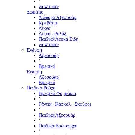
/
view more
Δωμάτιο
Διάφορα Αξεσουάρ
Κρεβάτια
Λίκνο
Λίκνο - Ρηλάξ
Παιδικά Λευκά Είδη
view more
Ένδυση
Αξεσουάρ
/
Βρεφικά
Ένδυση
Αξεσουάρ
Βρεφικά
Παιδικά Ρούχα
Βρεφικά Φορμάκια
/
Γάντια - Κασκόλ - Σκούφοι
/
Παιδικά Αξεσουάρ
/
Παιδικά Εσώρουχα
/