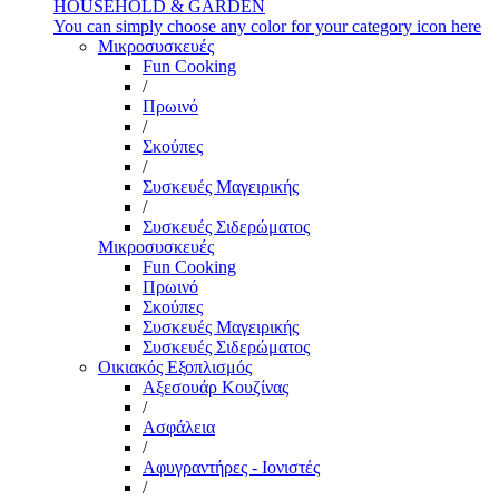
HOUSEHOLD & GARDEN
You can simply choose any color for your category icon here
Μικροσυσκευές
Fun Cooking
/
Πρωινό
/
Σκούπες
/
Συσκευές Μαγειρικής
/
Συσκευές Σιδερώματος
Μικροσυσκευές
Fun Cooking
Πρωινό
Σκούπες
Συσκευές Μαγειρικής
Συσκευές Σιδερώματος
Οικιακός Εξοπλισμός
Αξεσουάρ Κουζίνας
/
Ασφάλεια
/
Αφυγραντήρες - Ιονιστές
/