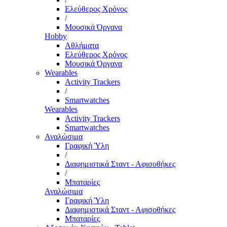
Ελεύθερος Χρόνος
/
Μουσικά Όργανα
Hobby
Αθλήματα
Ελεύθερος Χρόνος
Μουσικά Όργανα
Wearables
Activity Trackers
/
Smartwatches
Wearables
Activity Trackers
Smartwatches
Αναλώσιμα
Γραφική Ύλη
/
Διαφημιστικά Σταντ - Αφισοθήκες
/
Μπαταρίες
Αναλώσιμα
Γραφική Ύλη
Διαφημιστικά Σταντ - Αφισοθήκες
Μπαταρίες