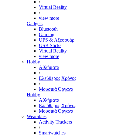
/
Virtual Reality
/
view more
Gadgets
Bluetooth
Gaming
UPS & Αξεσουάρ
USB Sticks
Virtual Reality
view more
Hobby
Αθλήματα
/
Ελεύθερος Χρόνος
/
Μουσικά Όργανα
Hobby
Αθλήματα
Ελεύθερος Χρόνος
Μουσικά Όργανα
Wearables
Activity Trackers
/
Smartwatches