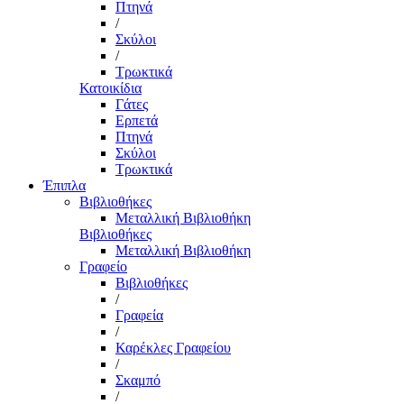
Πτηνά
/
Σκύλοι
/
Τρωκτικά
Κατοικίδια
Γάτες
Ερπετά
Πτηνά
Σκύλοι
Τρωκτικά
Έπιπλα
Βιβλιοθήκες
Μεταλλική Βιβλιοθήκη
Βιβλιοθήκες
Μεταλλική Βιβλιοθήκη
Γραφείο
Βιβλιοθήκες
/
Γραφεία
/
Καρέκλες Γραφείου
/
Σκαμπό
/