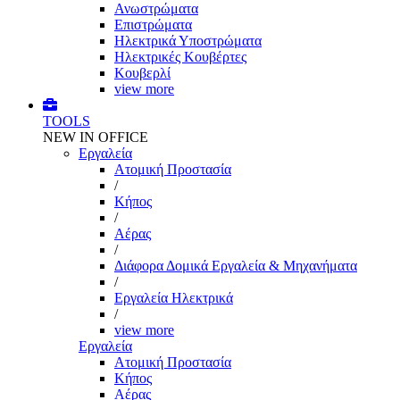
Ανωστρώματα
Επιστρώματα
Ηλεκτρικά Υποστρώματα
Ηλεκτρικές Κουβέρτες
Κουβερλί
view more
TOOLS
NEW IN OFFICE
Εργαλεία
Aτομική Προστασία
/
Kήπος
/
Αέρας
/
Διάφορα Δομικά Εργαλεία & Μηχανήματα
/
Εργαλεία Ηλεκτρικά
/
view more
Εργαλεία
Aτομική Προστασία
Kήπος
Αέρας