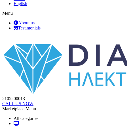
English
Menu
About us
Testimonials
2105200013
CALL US NOW
Marketplace Menu
All categories