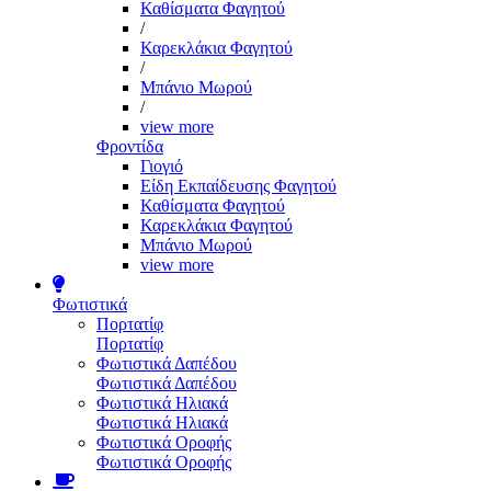
Καθίσματα Φαγητού
/
Καρεκλάκια Φαγητού
/
Μπάνιο Μωρού
/
view more
Φροντίδα
Γιογιό
Είδη Εκπαίδευσης Φαγητού
Καθίσματα Φαγητού
Καρεκλάκια Φαγητού
Μπάνιο Μωρού
view more
Φωτιστικά
Πορτατίφ
Πορτατίφ
Φωτιστικά Δαπέδου
Φωτιστικά Δαπέδου
Φωτιστικά Ηλιακά
Φωτιστικά Ηλιακά
Φωτιστικά Οροφής
Φωτιστικά Οροφής