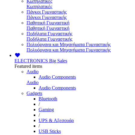
Κωπηλατικές
Κωπηλατικές
Πάγκοι Γυμναστικής
Πάγκοι Γυμναστικής
Παθητική Γυμναστική
Παθητική Γυμναστική
Ποδήλατα Γυμναστικής
Ποδήλατα Γυμναστικής
Πολυόργανα και Μηχανήματα Γυμναστικής
Πολυόργανα και Μηχανήματα Γυμναστικής
ELECTRONICS
Big Sales
Featured items
Audio
Audio Components
Audio
Audio Components
Gadgets
Bluetooth
/
Gaming
/
UPS & Αξεσουάρ
/
USB Sticks