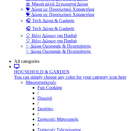
🎀 Μικρά αλλά Ξεχωριστά Δώρα
💝 Δώρα με Προσωπικό Χαρακτήρα
💝 Δώρα με Προσωπικό Χαρακτήρα
🎧 Tech Δώρα & Gadgets
🎧 Tech Δώρα & Gadgets
🎈 Ιδέες Δώρων για Παιδιά
🎈 Ιδέες Δώρων για Παιδιά
✨ Δώρα Ομορφιάς & Περιποίησης
✨ Δώρα Ομορφιάς & Περιποίησης
All categories
HOUSEHOLD & GARDEN
You can simply choose any color for your category icon here
Μικροσυσκευές
Fun Cooking
/
Πρωινό
/
Σκούπες
/
Συσκευές Μαγειρικής
/
Συσκευές Σιδερώματος