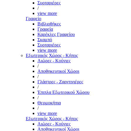
Συρταριέρες
/
view more
Γραφείο
Βιβλιοθήκες
Γραφεία
Καρέκλες Γραφείου
Σκαμπό
Συρταριέρες
view more
Εξωτερικός Χώρος - Κήπος
Αιώρες - Κούνιες
/
Αποθηκευτικοί Χώροι
/
Γλάστρες - Ζαρντινιέρες
/
Έπιπλα Εξωτερικού Χώρου
/
Θερμοκήπια
/
view more
Εξωτερικός Χώρος - Κήπος
Αιώρες - Κούνιες
Αποθηκευτικοί Χώροι