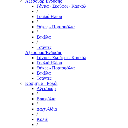
Αξεσουάρ Ένδυσης
Γάντια - Σκούφοι - Κασκόλ
/
Γυαλιά Ηλίου
/
Θήκες - Πορτοφόλια
/
Σακίδια
/
Τσάντες
Αξεσουάρ Ένδυσης
Γάντια - Σκούφοι - Κασκόλ
Γυαλιά Ηλίου
Θήκες - Πορτοφόλια
Σακίδια
Τσάντες
Κόσμημα - Ρολόι
Αξεσουάρ
/
Βραχιόλια
/
Δαχτυλίδια
/
Κολιέ
/