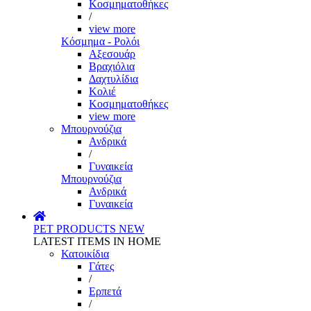
Κοσμηματοθήκες
/
view more
Κόσμημα - Ρολόι
Αξεσουάρ
Βραχιόλια
Δαχτυλίδια
Κολιέ
Κοσμηματοθήκες
view more
Μπουρνούζια
Ανδρικά
/
Γυναικεία
Μπουρνούζια
Ανδρικά
Γυναικεία
PET PRODUCTS
NEW
LATEST ITEMS IN HOME
Κατοικίδια
Γάτες
/
Ερπετά
/