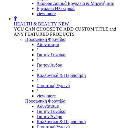
Διάφορα Δομικά Εργαλεία & Μηχανήματα
Εργαλεία Ηλεκτρικά
view more
HEALTH & BEAUTY
NEW
YOU CAN CHOOSE TO ADD CUSTOM TITLE and
ANY FEATURED PRODUCTS
Προσωπική Φροντίδα
Αδυνάτισμα
/
Για την Γυναίκα
/
Για τον Άνδρα
/
Καλλυντικά & Περιποίηση
/
Στοματική Υγιεινή
/
view more
Προσωπική Φροντίδα
Αδυνάτισμα
Για την Γυναίκα
Για τον Άνδρα
Καλλυντικά & Περιποίηση
Στοματική Υγιεινή