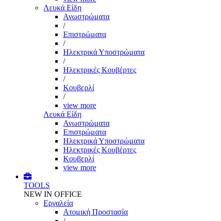
Λευκά Είδη
Ανωστρώματα
/
Επιστρώματα
/
Ηλεκτρικά Υποστρώματα
/
Ηλεκτρικές Κουβέρτες
/
Κουβερλί
/
view more
Λευκά Είδη
Ανωστρώματα
Επιστρώματα
Ηλεκτρικά Υποστρώματα
Ηλεκτρικές Κουβέρτες
Κουβερλί
view more
TOOLS
NEW IN OFFICE
Εργαλεία
Aτομική Προστασία
/