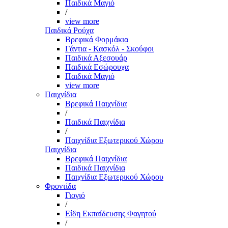
Παιδικά Μαγιό
/
view more
Παιδικά Ρούχα
Βρεφικά Φορμάκια
Γάντια - Κασκόλ - Σκούφοι
Παιδικά Αξεσουάρ
Παιδικά Εσώρουχα
Παιδικά Μαγιό
view more
Παιχνίδια
Βρεφικά Παιχνίδια
/
Παιδικά Παιχνίδια
/
Παιχνίδια Εξωτερικού Χώρου
Παιχνίδια
Βρεφικά Παιχνίδια
Παιδικά Παιχνίδια
Παιχνίδια Εξωτερικού Χώρου
Φροντίδα
Γιογιό
/
Είδη Εκπαίδευσης Φαγητού
/