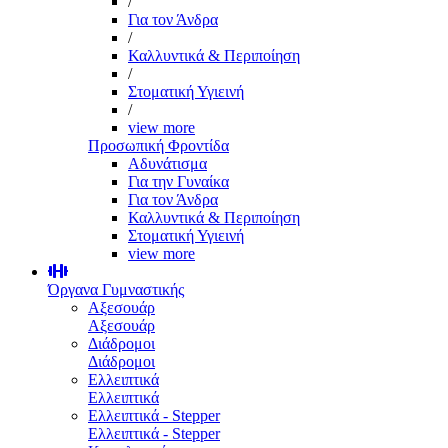
/
Για τον Άνδρα
/
Καλλυντικά & Περιποίηση
/
Στοματική Υγιεινή
/
view more
Προσωπική Φροντίδα
Αδυνάτισμα
Για την Γυναίκα
Για τον Άνδρα
Καλλυντικά & Περιποίηση
Στοματική Υγιεινή
view more
Όργανα Γυμναστικής
Αξεσουάρ
Αξεσουάρ
Διάδρομοι
Διάδρομοι
Ελλειπτικά
Ελλειπτικά
Ελλειπτικά - Stepper
Ελλειπτικά - Stepper