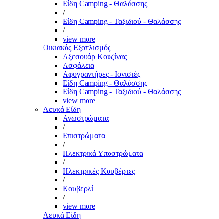
Είδη Camping - Θαλάσσης
/
Είδη Camping - Ταξιδιού - Θαλάσσης
/
view more
Οικιακός Εξοπλισμός
Αξεσουάρ Κουζίνας
Ασφάλεια
Αφυγραντήρες - Ιονιστές
Είδη Camping - Θαλάσσης
Είδη Camping - Ταξιδιού - Θαλάσσης
view more
Λευκά Είδη
Ανωστρώματα
/
Επιστρώματα
/
Ηλεκτρικά Υποστρώματα
/
Ηλεκτρικές Κουβέρτες
/
Κουβερλί
/
view more
Λευκά Είδη