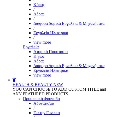
Kήπος
/
Αέρας
/
Διάφορα Δομικά Εργαλεία & Μηχανήματα
/
Εργαλεία Ηλεκτρικά
/
view more
Εργαλεία
Aτομική Προστασία
Kήπος
Αέρας
Διάφορα Δομικά Εργαλεία & Μηχανήματα
Εργαλεία Ηλεκτρικά
view more
HEALTH & BEAUTY
NEW
YOU CAN CHOOSE TO ADD CUSTOM TITLE and
ANY FEATURED PRODUCTS
Προσωπική Φροντίδα
Αδυνάτισμα
/
Για την Γυναίκα