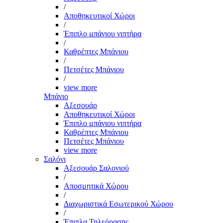
/
Αποθηκευτικοί Χώροι
/
Έπιπλο μπάνιου νιπτήρα
/
Καθρέπτες Μπάνιου
/
Πετσέτες Μπάνιου
/
view more
Μπάνιο
Αξεσουάρ
Αποθηκευτικοί Χώροι
Έπιπλο μπάνιου νιπτήρα
Καθρέπτες Μπάνιου
Πετσέτες Μπάνιου
view more
Σαλόνι
Αξεσουάρ Σαλονιού
/
Αποσμητικά Χώρου
/
Διαχωριστικά Εσωτερικού Χώρου
/
Έπιπλα Τηλεόρασης