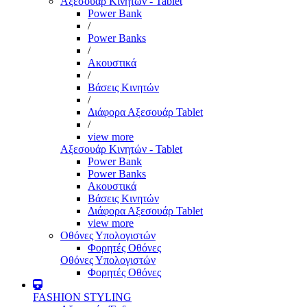
Αξεσουάρ Κινητών - Tablet
Power Bank
/
Power Banks
/
Ακουστικά
/
Βάσεις Κινητών
/
Διάφορα Αξεσουάρ Tablet
/
view more
Αξεσουάρ Κινητών - Tablet
Power Bank
Power Banks
Ακουστικά
Βάσεις Κινητών
Διάφορα Αξεσουάρ Tablet
view more
Οθόνες Υπολογιστών
Φορητές Οθόνες
Οθόνες Υπολογιστών
Φορητές Οθόνες
FASHION STYLING