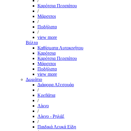
/
Καρότσια Περιπάτου
/
Μάρσιποι
/
Ποδήλατα
/
view more
Βόλτα
Καθίσματα Αυτοκινήτου
Καρότσια
Καρότσια Περιπάτου
Μάρσιποι
Ποδήλατα
view more
Δωμάτιο
Διάφορα Αξεσουάρ
/
Κρεβάτια
/
Λίκνο
/
Λίκνο - Ρηλάξ
/
Παιδικά Λευκά Είδη