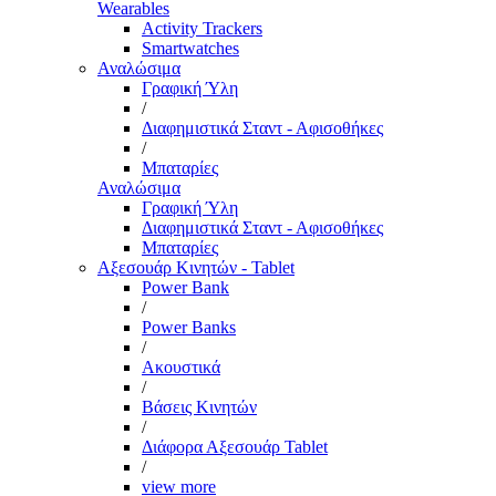
Wearables
Activity Trackers
Smartwatches
Αναλώσιμα
Γραφική Ύλη
/
Διαφημιστικά Σταντ - Αφισοθήκες
/
Μπαταρίες
Αναλώσιμα
Γραφική Ύλη
Διαφημιστικά Σταντ - Αφισοθήκες
Μπαταρίες
Αξεσουάρ Κινητών - Tablet
Power Bank
/
Power Banks
/
Ακουστικά
/
Βάσεις Κινητών
/
Διάφορα Αξεσουάρ Tablet
/
view more