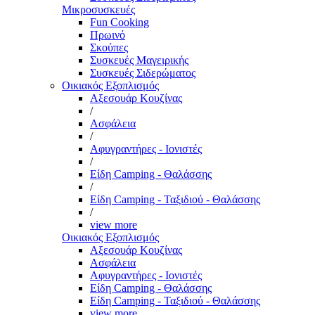
Μικροσυσκευές
Fun Cooking
Πρωινό
Σκούπες
Συσκευές Μαγειρικής
Συσκευές Σιδερώματος
Οικιακός Εξοπλισμός
Αξεσουάρ Κουζίνας
/
Ασφάλεια
/
Αφυγραντήρες - Ιονιστές
/
Είδη Camping - Θαλάσσης
/
Είδη Camping - Ταξιδιού - Θαλάσσης
/
view more
Οικιακός Εξοπλισμός
Αξεσουάρ Κουζίνας
Ασφάλεια
Αφυγραντήρες - Ιονιστές
Είδη Camping - Θαλάσσης
Είδη Camping - Ταξιδιού - Θαλάσσης
view more