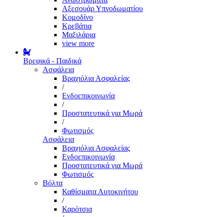
Αξεσουάρ Υπνοδωματίου
Κομοδίνο
Κρεβάτια
Μαξιλάρια
view more
Βρεφικά - Παιδικά
Ασφάλεια
Βραχιόλια Ασφαλείας
/
Ενδοεπικοινωνία
/
Προστατευτικά για Μωρά
/
Φωτισμός
Ασφάλεια
Βραχιόλια Ασφαλείας
Ενδοεπικοινωνία
Προστατευτικά για Μωρά
Φωτισμός
Βόλτα
Καθίσματα Αυτοκινήτου
/
Καρότσια