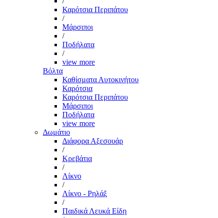
/
Καρότσια Περιπάτου
/
Μάρσιποι
/
Ποδήλατα
/
view more
Βόλτα
Καθίσματα Αυτοκινήτου
Καρότσια
Καρότσια Περιπάτου
Μάρσιποι
Ποδήλατα
view more
Δωμάτιο
Διάφορα Αξεσουάρ
/
Κρεβάτια
/
Λίκνο
/
Λίκνο - Ρηλάξ
/
Παιδικά Λευκά Είδη