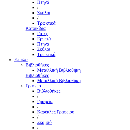
Πτηνά
/
Σκύλοι
/
Τρωκτικά
Κατοικίδια
Γάτες
Ερπετά
Πτηνά
Σκύλοι
Τρωκτικά
Έπιπλα
Βιβλιοθήκες
Μεταλλική Βιβλιοθήκη
Βιβλιοθήκες
Μεταλλική Βιβλιοθήκη
Γραφείο
Βιβλιοθήκες
/
Γραφεία
/
Καρέκλες Γραφείου
/
Σκαμπό
/