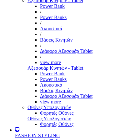
Αξεσουάρ Κινητών - Tablet
Power Bank
/
Power Banks
/
Ακουστικά
/
Βάσεις Κινητών
/
Διάφορα Αξεσουάρ Tablet
/
view more
Αξεσουάρ Κινητών - Tablet
Power Bank
Power Banks
Ακουστικά
Βάσεις Κινητών
Διάφορα Αξεσουάρ Tablet
view more
Οθόνες Υπολογιστών
Φορητές Οθόνες
Οθόνες Υπολογιστών
Φορητές Οθόνες
FASHION STYLING