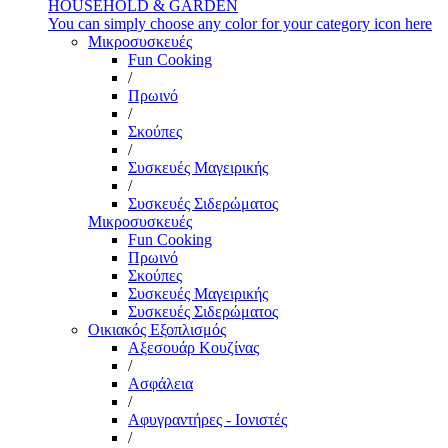
HOUSEHOLD & GARDEN
You can simply choose any color for your category icon here
Μικροσυσκευές
Fun Cooking
/
Πρωινό
/
Σκούπες
/
Συσκευές Μαγειρικής
/
Συσκευές Σιδερώματος
Μικροσυσκευές
Fun Cooking
Πρωινό
Σκούπες
Συσκευές Μαγειρικής
Συσκευές Σιδερώματος
Οικιακός Εξοπλισμός
Αξεσουάρ Κουζίνας
/
Ασφάλεια
/
Αφυγραντήρες - Ιονιστές
/