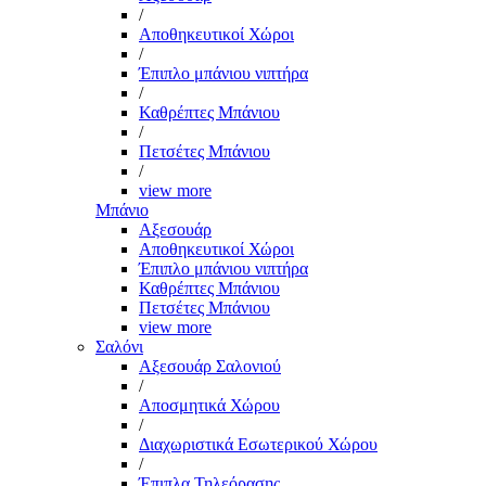
/
Αποθηκευτικοί Χώροι
/
Έπιπλο μπάνιου νιπτήρα
/
Καθρέπτες Μπάνιου
/
Πετσέτες Μπάνιου
/
view more
Μπάνιο
Αξεσουάρ
Αποθηκευτικοί Χώροι
Έπιπλο μπάνιου νιπτήρα
Καθρέπτες Μπάνιου
Πετσέτες Μπάνιου
view more
Σαλόνι
Αξεσουάρ Σαλονιού
/
Αποσμητικά Χώρου
/
Διαχωριστικά Εσωτερικού Χώρου
/
Έπιπλα Τηλεόρασης