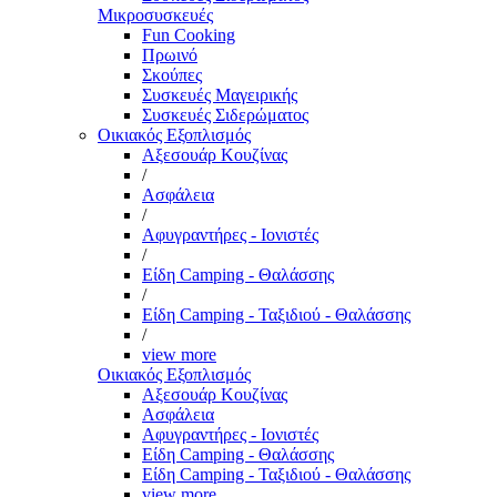
Μικροσυσκευές
Fun Cooking
Πρωινό
Σκούπες
Συσκευές Μαγειρικής
Συσκευές Σιδερώματος
Οικιακός Εξοπλισμός
Αξεσουάρ Κουζίνας
/
Ασφάλεια
/
Αφυγραντήρες - Ιονιστές
/
Είδη Camping - Θαλάσσης
/
Είδη Camping - Ταξιδιού - Θαλάσσης
/
view more
Οικιακός Εξοπλισμός
Αξεσουάρ Κουζίνας
Ασφάλεια
Αφυγραντήρες - Ιονιστές
Είδη Camping - Θαλάσσης
Είδη Camping - Ταξιδιού - Θαλάσσης
view more