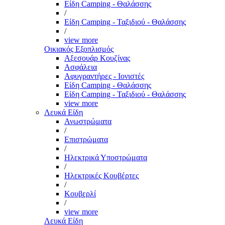
Είδη Camping - Θαλάσσης
/
Είδη Camping - Ταξιδιού - Θαλάσσης
/
view more
Οικιακός Εξοπλισμός
Αξεσουάρ Κουζίνας
Ασφάλεια
Αφυγραντήρες - Ιονιστές
Είδη Camping - Θαλάσσης
Είδη Camping - Ταξιδιού - Θαλάσσης
view more
Λευκά Είδη
Ανωστρώματα
/
Επιστρώματα
/
Ηλεκτρικά Υποστρώματα
/
Ηλεκτρικές Κουβέρτες
/
Κουβερλί
/
view more
Λευκά Είδη