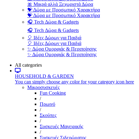
🎀 Μικρά αλλά Ξεχωριστά Δώρα
💝 Δώρα με Προσωπικό Χαρακτήρα
💝 Δώρα με Προσωπικό Χαρακτήρα
🎧 Tech Δώρα & Gadgets
🎧 Tech Δώρα & Gadgets
🎈 Ιδέες Δώρων για Παιδιά
🎈 Ιδέες Δώρων για Παιδιά
✨ Δώρα Ομορφιάς & Περιποίησης
✨ Δώρα Ομορφιάς & Περιποίησης
All categories
HOUSEHOLD & GARDEN
You can simply choose any color for your category icon here
Μικροσυσκευές
Fun Cooking
/
Πρωινό
/
Σκούπες
/
Συσκευές Μαγειρικής
/
Συσκευές Σιδερώματος