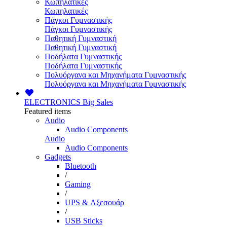
Κωπηλατικές
Κωπηλατικές
Πάγκοι Γυμναστικής
Πάγκοι Γυμναστικής
Παθητική Γυμναστική
Παθητική Γυμναστική
Ποδήλατα Γυμναστικής
Ποδήλατα Γυμναστικής
Πολυόργανα και Μηχανήματα Γυμναστικής
Πολυόργανα και Μηχανήματα Γυμναστικής
ELECTRONICS
Big Sales
Featured items
Audio
Audio Components
Audio
Audio Components
Gadgets
Bluetooth
/
Gaming
/
UPS & Αξεσουάρ
/
USB Sticks