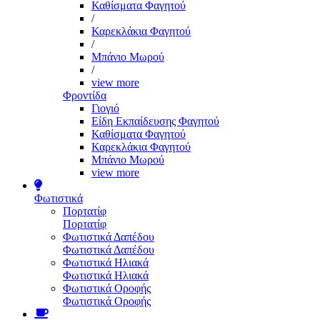
Καθίσματα Φαγητού
/
Καρεκλάκια Φαγητού
/
Μπάνιο Μωρού
/
view more
Φροντίδα
Γιογιό
Είδη Εκπαίδευσης Φαγητού
Καθίσματα Φαγητού
Καρεκλάκια Φαγητού
Μπάνιο Μωρού
view more
Φωτιστικά
Πορτατίφ
Πορτατίφ
Φωτιστικά Δαπέδου
Φωτιστικά Δαπέδου
Φωτιστικά Ηλιακά
Φωτιστικά Ηλιακά
Φωτιστικά Οροφής
Φωτιστικά Οροφής