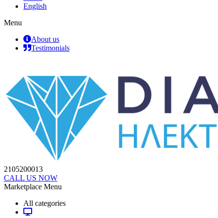
English
Menu
About us
Testimonials
2105200013
CALL US NOW
Marketplace Menu
All categories