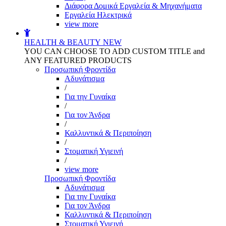
Διάφορα Δομικά Εργαλεία & Μηχανήματα
Εργαλεία Ηλεκτρικά
view more
HEALTH & BEAUTY
NEW
YOU CAN CHOOSE TO ADD CUSTOM TITLE and
ANY FEATURED PRODUCTS
Προσωπική Φροντίδα
Αδυνάτισμα
/
Για την Γυναίκα
/
Για τον Άνδρα
/
Καλλυντικά & Περιποίηση
/
Στοματική Υγιεινή
/
view more
Προσωπική Φροντίδα
Αδυνάτισμα
Για την Γυναίκα
Για τον Άνδρα
Καλλυντικά & Περιποίηση
Στοματική Υγιεινή