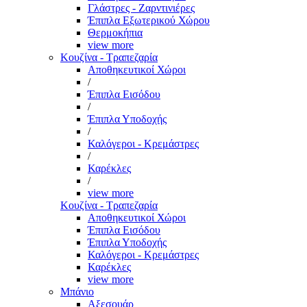
Γλάστρες - Ζαρντινιέρες
Έπιπλα Εξωτερικού Χώρου
Θερμοκήπια
view more
Κουζίνα - Τραπεζαρία
Αποθηκευτικοί Χώροι
/
Έπιπλα Εισόδου
/
Έπιπλα Υποδοχής
/
Καλόγεροι - Κρεμάστρες
/
Καρέκλες
/
view more
Κουζίνα - Τραπεζαρία
Αποθηκευτικοί Χώροι
Έπιπλα Εισόδου
Έπιπλα Υποδοχής
Καλόγεροι - Κρεμάστρες
Καρέκλες
view more
Μπάνιο
Αξεσουάρ