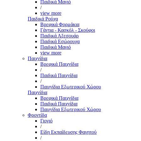
Παιδικά Μαγιό
/
view more
Παιδικά Ρούχα
Βρεφικά Φορμάκια
Γάντια - Κασκόλ - Σκούφοι
Παιδικά Αξεσουάρ
Παιδικά Εσώρουχα
Παιδικά Μαγιό
view more
Παιχνίδια
Βρεφικά Παιχνίδια
/
Παιδικά Παιχνίδια
/
Παιχνίδια Εξωτερικού Χώρου
Παιχνίδια
Βρεφικά Παιχνίδια
Παιδικά Παιχνίδια
Παιχνίδια Εξωτερικού Χώρου
Φροντίδα
Γιογιό
/
Είδη Εκπαίδευσης Φαγητού
/