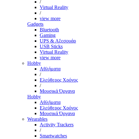
/
Virtual Reality
/
view more
Gadgets
Bluetooth
Gaming
UPS & Αξεσουάρ
USB Sticks
Virtual Reality
view more
Hobby
Αθλήματα
/
Ελεύθερος Χρόνος
/
Μουσικά Όργανα
Hobby
Αθλήματα
Ελεύθερος Χρόνος
Μουσικά Όργανα
Wearables
Activity Trackers
/
Smartwatches