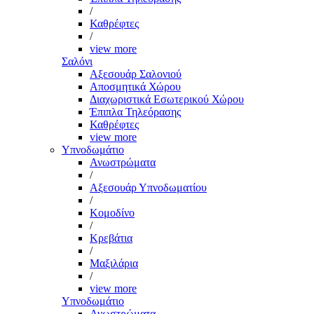
/
Καθρέφτες
/
view more
Σαλόνι
Αξεσουάρ Σαλονιού
Αποσμητικά Χώρου
Διαχωριστικά Εσωτερικού Χώρου
Έπιπλα Τηλεόρασης
Καθρέφτες
view more
Υπνοδωμάτιο
Ανωστρώματα
/
Αξεσουάρ Υπνοδωματίου
/
Κομοδίνο
/
Κρεβάτια
/
Μαξιλάρια
/
view more
Υπνοδωμάτιο
Ανωστρώματα