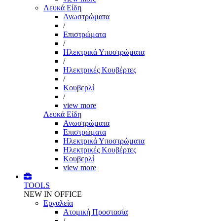
Λευκά Είδη
Ανωστρώματα
/
Επιστρώματα
/
Ηλεκτρικά Υποστρώματα
/
Ηλεκτρικές Κουβέρτες
/
Κουβερλί
/
view more
Λευκά Είδη
Ανωστρώματα
Επιστρώματα
Ηλεκτρικά Υποστρώματα
Ηλεκτρικές Κουβέρτες
Κουβερλί
view more
TOOLS
NEW IN OFFICE
Εργαλεία
Aτομική Προστασία
/