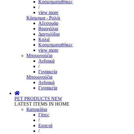
Κοσμηματοθήκες
/
view more
Κόσμημα - Ρολόι
Αξεσουάρ
Βραχιόλια
Δαχτυλίδια
Κολιέ
Κοσμηματοθήκες
view more
Μπουρνούζια
Ανδρικά
/
Γυναικεία
Μπουρνούζια
Ανδρικά
Γυναικεία
PET PRODUCTS
NEW
LATEST ITEMS IN HOME
Κατοικίδια
Γάτες
/
Ερπετά
/