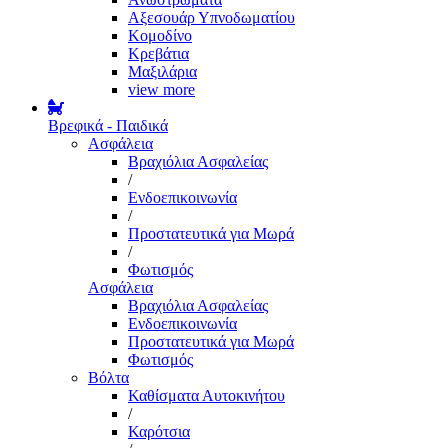
Αξεσουάρ Υπνοδωματίου
Κομοδίνο
Κρεβάτια
Μαξιλάρια
view more
Βρεφικά - Παιδικά
Ασφάλεια
Βραχιόλια Ασφαλείας
/
Ενδοεπικοινωνία
/
Προστατευτικά για Μωρά
/
Φωτισμός
Ασφάλεια
Βραχιόλια Ασφαλείας
Ενδοεπικοινωνία
Προστατευτικά για Μωρά
Φωτισμός
Βόλτα
Καθίσματα Αυτοκινήτου
/
Καρότσια