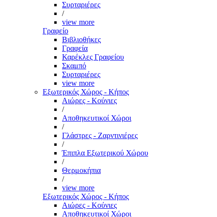
Συρταριέρες
/
view more
Γραφείο
Βιβλιοθήκες
Γραφεία
Καρέκλες Γραφείου
Σκαμπό
Συρταριέρες
view more
Εξωτερικός Χώρος - Κήπος
Αιώρες - Κούνιες
/
Αποθηκευτικοί Χώροι
/
Γλάστρες - Ζαρντινιέρες
/
Έπιπλα Εξωτερικού Χώρου
/
Θερμοκήπια
/
view more
Εξωτερικός Χώρος - Κήπος
Αιώρες - Κούνιες
Αποθηκευτικοί Χώροι