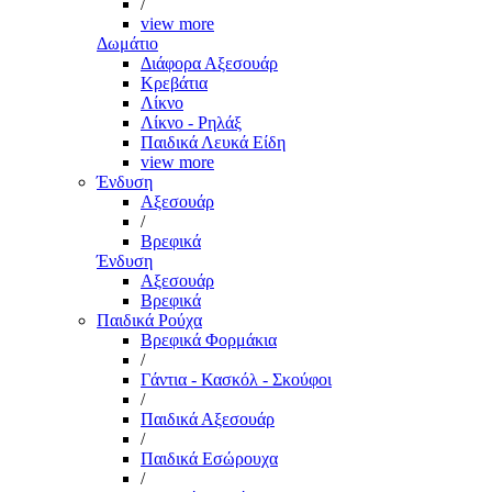
/
view more
Δωμάτιο
Διάφορα Αξεσουάρ
Κρεβάτια
Λίκνο
Λίκνο - Ρηλάξ
Παιδικά Λευκά Είδη
view more
Ένδυση
Αξεσουάρ
/
Βρεφικά
Ένδυση
Αξεσουάρ
Βρεφικά
Παιδικά Ρούχα
Βρεφικά Φορμάκια
/
Γάντια - Κασκόλ - Σκούφοι
/
Παιδικά Αξεσουάρ
/
Παιδικά Εσώρουχα
/