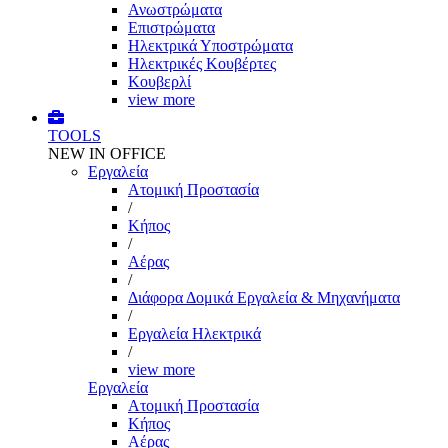
Ανωστρώματα
Επιστρώματα
Ηλεκτρικά Υποστρώματα
Ηλεκτρικές Κουβέρτες
Κουβερλί
view more
TOOLS
NEW IN OFFICE
Εργαλεία
Aτομική Προστασία
/
Kήπος
/
Αέρας
/
Διάφορα Δομικά Εργαλεία & Μηχανήματα
/
Εργαλεία Ηλεκτρικά
/
view more
Εργαλεία
Aτομική Προστασία
Kήπος
Αέρας