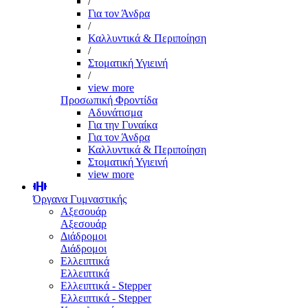
/
Για τον Άνδρα
/
Καλλυντικά & Περιποίηση
/
Στοματική Υγιεινή
/
view more
Προσωπική Φροντίδα
Αδυνάτισμα
Για την Γυναίκα
Για τον Άνδρα
Καλλυντικά & Περιποίηση
Στοματική Υγιεινή
view more
Όργανα Γυμναστικής
Αξεσουάρ
Αξεσουάρ
Διάδρομοι
Διάδρομοι
Ελλειπτικά
Ελλειπτικά
Ελλειπτικά - Stepper
Ελλειπτικά - Stepper