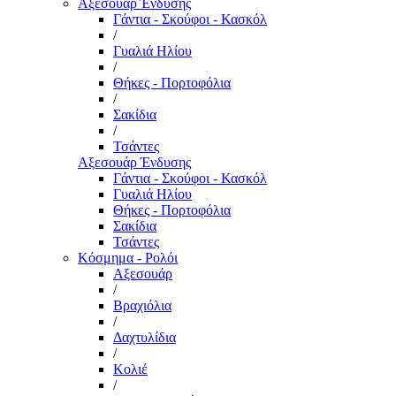
Αξεσουάρ Ένδυσης
Γάντια - Σκούφοι - Κασκόλ
/
Γυαλιά Ηλίου
/
Θήκες - Πορτοφόλια
/
Σακίδια
/
Τσάντες
Αξεσουάρ Ένδυσης
Γάντια - Σκούφοι - Κασκόλ
Γυαλιά Ηλίου
Θήκες - Πορτοφόλια
Σακίδια
Τσάντες
Κόσμημα - Ρολόι
Αξεσουάρ
/
Βραχιόλια
/
Δαχτυλίδια
/
Κολιέ
/