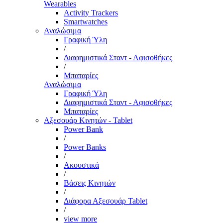
Wearables
Activity Trackers
Smartwatches
Αναλώσιμα
Γραφική Ύλη
/
Διαφημιστικά Σταντ - Αφισοθήκες
/
Μπαταρίες
Αναλώσιμα
Γραφική Ύλη
Διαφημιστικά Σταντ - Αφισοθήκες
Μπαταρίες
Αξεσουάρ Κινητών - Tablet
Power Bank
/
Power Banks
/
Ακουστικά
/
Βάσεις Κινητών
/
Διάφορα Αξεσουάρ Tablet
/
view more