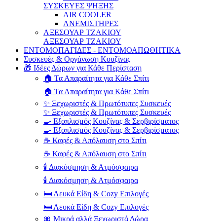
ΣΥΣΚΕΥΕΣ ΨΗΞΗΣ
AIR COOLER
ΑΝΕΜΙΣΤΗΡΕΣ
ΑΞΕΣΟΥΑΡ ΤΖΑΚΙΟΥ
ΑΞΕΣΟΥΑΡ ΤΖΑΚΙΟΥ
ΕΝΤΟΜΟΠΑΓΙΔΕΣ - ΕΝΤΟΜΟΑΠΩΘΗΤΙΚΑ
Συσκευές & Οργάνωση Κουζίνας
🎁 Ιδέες Δώρων για Κάθε Περίσταση
🏠 Τα Απαραίτητα για Κάθε Σπίτι
🏠 Τα Απαραίτητα για Κάθε Σπίτι
✨ Ξεχωριστές & Πρωτότυπες Συσκευές
✨ Ξεχωριστές & Πρωτότυπες Συσκευές
🍳 Εξοπλισμός Κουζίνας & Σερβιρίσματος
🍳 Εξοπλισμός Κουζίνας & Σερβιρίσματος
☕ Καφές & Απόλαυση στο Σπίτι
☕ Καφές & Απόλαυση στο Σπίτι
🕯️ Διακόσμηση & Ατμόσφαιρα
🕯️ Διακόσμηση & Ατμόσφαιρα
🛏️ Λευκά Είδη & Cozy Επιλογές
🛏️ Λευκά Είδη & Cozy Επιλογές
🎀 Μικρά αλλά Ξεχωριστά Δώρα