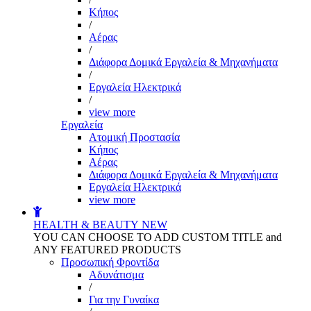
Kήπος
/
Αέρας
/
Διάφορα Δομικά Εργαλεία & Μηχανήματα
/
Εργαλεία Ηλεκτρικά
/
view more
Εργαλεία
Aτομική Προστασία
Kήπος
Αέρας
Διάφορα Δομικά Εργαλεία & Μηχανήματα
Εργαλεία Ηλεκτρικά
view more
HEALTH & BEAUTY
NEW
YOU CAN CHOOSE TO ADD CUSTOM TITLE and
ANY FEATURED PRODUCTS
Προσωπική Φροντίδα
Αδυνάτισμα
/
Για την Γυναίκα