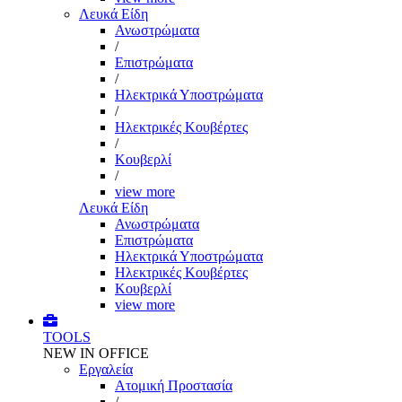
Λευκά Είδη
Ανωστρώματα
/
Επιστρώματα
/
Ηλεκτρικά Υποστρώματα
/
Ηλεκτρικές Κουβέρτες
/
Κουβερλί
/
view more
Λευκά Είδη
Ανωστρώματα
Επιστρώματα
Ηλεκτρικά Υποστρώματα
Ηλεκτρικές Κουβέρτες
Κουβερλί
view more
TOOLS
NEW IN OFFICE
Εργαλεία
Aτομική Προστασία
/