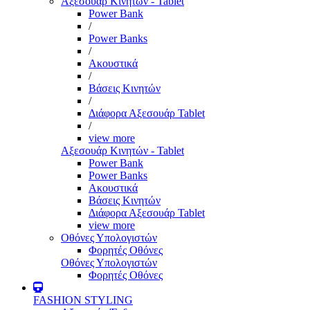
Αξεσουάρ Κινητών - Tablet
Power Bank
/
Power Banks
/
Ακουστικά
/
Βάσεις Κινητών
/
Διάφορα Αξεσουάρ Tablet
/
view more
Αξεσουάρ Κινητών - Tablet
Power Bank
Power Banks
Ακουστικά
Βάσεις Κινητών
Διάφορα Αξεσουάρ Tablet
view more
Οθόνες Υπολογιστών
Φορητές Οθόνες
Οθόνες Υπολογιστών
Φορητές Οθόνες
FASHION STYLING