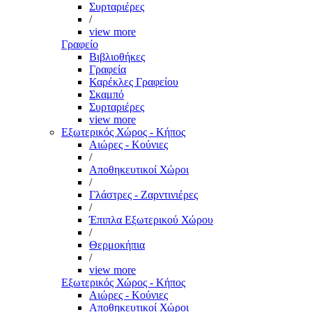
Συρταριέρες
/
view more
Γραφείο
Βιβλιοθήκες
Γραφεία
Καρέκλες Γραφείου
Σκαμπό
Συρταριέρες
view more
Εξωτερικός Χώρος - Κήπος
Αιώρες - Κούνιες
/
Αποθηκευτικοί Χώροι
/
Γλάστρες - Ζαρντινιέρες
/
Έπιπλα Εξωτερικού Χώρου
/
Θερμοκήπια
/
view more
Εξωτερικός Χώρος - Κήπος
Αιώρες - Κούνιες
Αποθηκευτικοί Χώροι