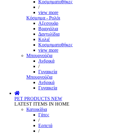
Κοσμηματοθήκες
/
view more
Κόσμημα - Ρολόι
Αξεσουάρ
Βραχιόλια
Δαχτυλίδια
Κολιέ
Κοσμηματοθήκες
view more
Μπουρνούζια
Ανδρικά
/
Γυναικεία
Μπουρνούζια
Ανδρικά
Γυναικεία
PET PRODUCTS
NEW
LATEST ITEMS IN HOME
Κατοικίδια
Γάτες
/
Ερπετά
/