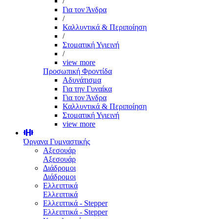
/
Για τον Άνδρα
/
Καλλυντικά & Περιποίηση
/
Στοματική Υγιεινή
/
view more
Προσωπική Φροντίδα
Αδυνάτισμα
Για την Γυναίκα
Για τον Άνδρα
Καλλυντικά & Περιποίηση
Στοματική Υγιεινή
view more
Όργανα Γυμναστικής
Αξεσουάρ
Αξεσουάρ
Διάδρομοι
Διάδρομοι
Ελλειπτικά
Ελλειπτικά
Ελλειπτικά - Stepper
Ελλειπτικά - Stepper