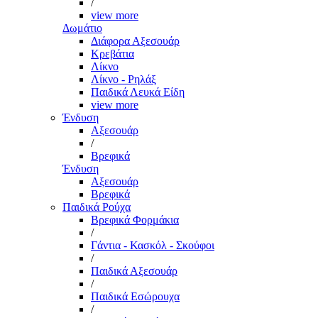
/
view more
Δωμάτιο
Διάφορα Αξεσουάρ
Κρεβάτια
Λίκνο
Λίκνο - Ρηλάξ
Παιδικά Λευκά Είδη
view more
Ένδυση
Αξεσουάρ
/
Βρεφικά
Ένδυση
Αξεσουάρ
Βρεφικά
Παιδικά Ρούχα
Βρεφικά Φορμάκια
/
Γάντια - Κασκόλ - Σκούφοι
/
Παιδικά Αξεσουάρ
/
Παιδικά Εσώρουχα
/