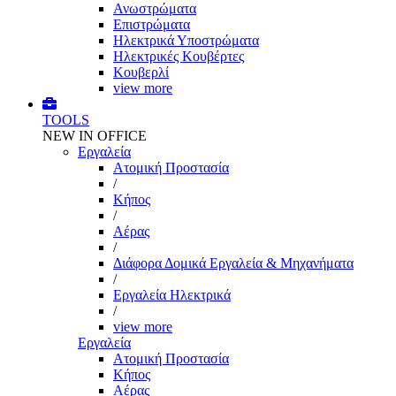
Ανωστρώματα
Επιστρώματα
Ηλεκτρικά Υποστρώματα
Ηλεκτρικές Κουβέρτες
Κουβερλί
view more
TOOLS
NEW IN OFFICE
Εργαλεία
Aτομική Προστασία
/
Kήπος
/
Αέρας
/
Διάφορα Δομικά Εργαλεία & Μηχανήματα
/
Εργαλεία Ηλεκτρικά
/
view more
Εργαλεία
Aτομική Προστασία
Kήπος
Αέρας