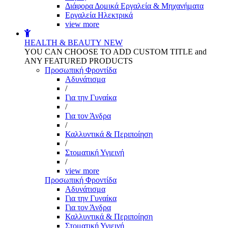
Διάφορα Δομικά Εργαλεία & Μηχανήματα
Εργαλεία Ηλεκτρικά
view more
HEALTH & BEAUTY
NEW
YOU CAN CHOOSE TO ADD CUSTOM TITLE and
ANY FEATURED PRODUCTS
Προσωπική Φροντίδα
Αδυνάτισμα
/
Για την Γυναίκα
/
Για τον Άνδρα
/
Καλλυντικά & Περιποίηση
/
Στοματική Υγιεινή
/
view more
Προσωπική Φροντίδα
Αδυνάτισμα
Για την Γυναίκα
Για τον Άνδρα
Καλλυντικά & Περιποίηση
Στοματική Υγιεινή