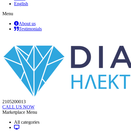
English
Menu
About us
Testimonials
2105200013
CALL US NOW
Marketplace Menu
All categories