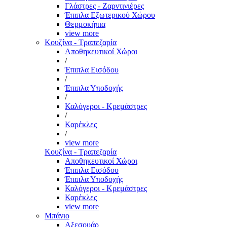
Γλάστρες - Ζαρντινιέρες
Έπιπλα Εξωτερικού Χώρου
Θερμοκήπια
view more
Κουζίνα - Τραπεζαρία
Αποθηκευτικοί Χώροι
/
Έπιπλα Εισόδου
/
Έπιπλα Υποδοχής
/
Καλόγεροι - Κρεμάστρες
/
Καρέκλες
/
view more
Κουζίνα - Τραπεζαρία
Αποθηκευτικοί Χώροι
Έπιπλα Εισόδου
Έπιπλα Υποδοχής
Καλόγεροι - Κρεμάστρες
Καρέκλες
view more
Μπάνιο
Αξεσουάρ