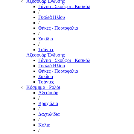
Αξεσουάρ Ένδυσης
Γάντια - Σκούφοι - Κασκόλ
/
Γυαλιά Ηλίου
/
Θήκες - Πορτοφόλια
/
Σακίδια
/
Τσάντες
Αξεσουάρ Ένδυσης
Γάντια - Σκούφοι - Κασκόλ
Γυαλιά Ηλίου
Θήκες - Πορτοφόλια
Σακίδια
Τσάντες
Κόσμημα - Ρολόι
Αξεσουάρ
/
Βραχιόλια
/
Δαχτυλίδια
/
Κολιέ
/