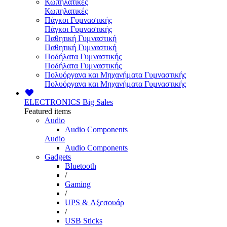
Κωπηλατικές
Κωπηλατικές
Πάγκοι Γυμναστικής
Πάγκοι Γυμναστικής
Παθητική Γυμναστική
Παθητική Γυμναστική
Ποδήλατα Γυμναστικής
Ποδήλατα Γυμναστικής
Πολυόργανα και Μηχανήματα Γυμναστικής
Πολυόργανα και Μηχανήματα Γυμναστικής
ELECTRONICS
Big Sales
Featured items
Audio
Audio Components
Audio
Audio Components
Gadgets
Bluetooth
/
Gaming
/
UPS & Αξεσουάρ
/
USB Sticks