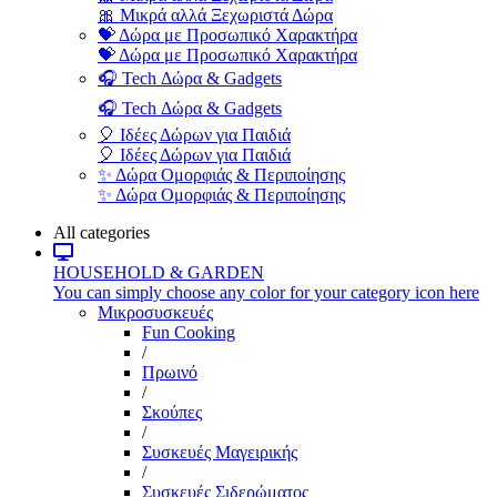
🎀 Μικρά αλλά Ξεχωριστά Δώρα
💝 Δώρα με Προσωπικό Χαρακτήρα
💝 Δώρα με Προσωπικό Χαρακτήρα
🎧 Tech Δώρα & Gadgets
🎧 Tech Δώρα & Gadgets
🎈 Ιδέες Δώρων για Παιδιά
🎈 Ιδέες Δώρων για Παιδιά
✨ Δώρα Ομορφιάς & Περιποίησης
✨ Δώρα Ομορφιάς & Περιποίησης
All categories
HOUSEHOLD & GARDEN
You can simply choose any color for your category icon here
Μικροσυσκευές
Fun Cooking
/
Πρωινό
/
Σκούπες
/
Συσκευές Μαγειρικής
/
Συσκευές Σιδερώματος