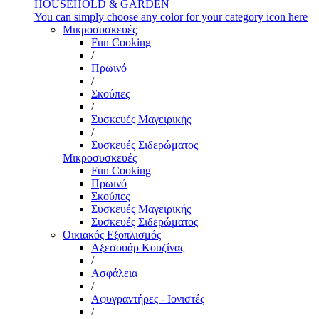
HOUSEHOLD & GARDEN
You can simply choose any color for your category icon here
Μικροσυσκευές
Fun Cooking
/
Πρωινό
/
Σκούπες
/
Συσκευές Μαγειρικής
/
Συσκευές Σιδερώματος
Μικροσυσκευές
Fun Cooking
Πρωινό
Σκούπες
Συσκευές Μαγειρικής
Συσκευές Σιδερώματος
Οικιακός Εξοπλισμός
Αξεσουάρ Κουζίνας
/
Ασφάλεια
/
Αφυγραντήρες - Ιονιστές
/