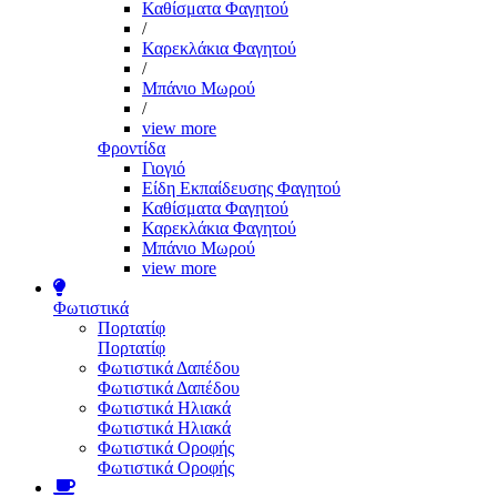
Καθίσματα Φαγητού
/
Καρεκλάκια Φαγητού
/
Μπάνιο Μωρού
/
view more
Φροντίδα
Γιογιό
Είδη Εκπαίδευσης Φαγητού
Καθίσματα Φαγητού
Καρεκλάκια Φαγητού
Μπάνιο Μωρού
view more
Φωτιστικά
Πορτατίφ
Πορτατίφ
Φωτιστικά Δαπέδου
Φωτιστικά Δαπέδου
Φωτιστικά Ηλιακά
Φωτιστικά Ηλιακά
Φωτιστικά Οροφής
Φωτιστικά Οροφής