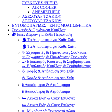
ΣΥΣΚΕΥΕΣ ΨΗΞΗΣ
AIR COOLER
ΑΝΕΜΙΣΤΗΡΕΣ
ΑΞΕΣΟΥΑΡ ΤΖΑΚΙΟΥ
ΑΞΕΣΟΥΑΡ ΤΖΑΚΙΟΥ
ΕΝΤΟΜΟΠΑΓΙΔΕΣ - ΕΝΤΟΜΟΑΠΩΘΗΤΙΚΑ
Συσκευές & Οργάνωση Κουζίνας
🎁 Ιδέες Δώρων για Κάθε Περίσταση
🏠 Τα Απαραίτητα για Κάθε Σπίτι
🏠 Τα Απαραίτητα για Κάθε Σπίτι
✨ Ξεχωριστές & Πρωτότυπες Συσκευές
✨ Ξεχωριστές & Πρωτότυπες Συσκευές
🍳 Εξοπλισμός Κουζίνας & Σερβιρίσματος
🍳 Εξοπλισμός Κουζίνας & Σερβιρίσματος
☕ Καφές & Απόλαυση στο Σπίτι
☕ Καφές & Απόλαυση στο Σπίτι
🕯️ Διακόσμηση & Ατμόσφαιρα
🕯️ Διακόσμηση & Ατμόσφαιρα
🛏️ Λευκά Είδη & Cozy Επιλογές
🛏️ Λευκά Είδη & Cozy Επιλογές
🎀 Μικρά αλλά Ξεχωριστά Δώρα