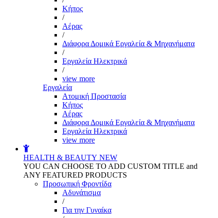
Kήπος
/
Αέρας
/
Διάφορα Δομικά Εργαλεία & Μηχανήματα
/
Εργαλεία Ηλεκτρικά
/
view more
Εργαλεία
Aτομική Προστασία
Kήπος
Αέρας
Διάφορα Δομικά Εργαλεία & Μηχανήματα
Εργαλεία Ηλεκτρικά
view more
HEALTH & BEAUTY
NEW
YOU CAN CHOOSE TO ADD CUSTOM TITLE and
ANY FEATURED PRODUCTS
Προσωπική Φροντίδα
Αδυνάτισμα
/
Για την Γυναίκα