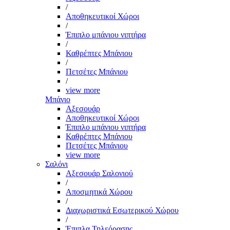
/
Αποθηκευτικοί Χώροι
/
Έπιπλο μπάνιου νιπτήρα
/
Καθρέπτες Μπάνιου
/
Πετσέτες Μπάνιου
/
view more
Μπάνιο
Αξεσουάρ
Αποθηκευτικοί Χώροι
Έπιπλο μπάνιου νιπτήρα
Καθρέπτες Μπάνιου
Πετσέτες Μπάνιου
view more
Σαλόνι
Αξεσουάρ Σαλονιού
/
Αποσμητικά Χώρου
/
Διαχωριστικά Εσωτερικού Χώρου
/
Έπιπλα Τηλεόρασης