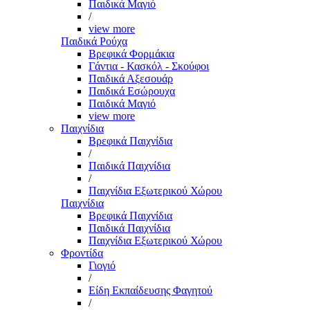
Παιδικά Μαγιό
/
view more
Παιδικά Ρούχα
Βρεφικά Φορμάκια
Γάντια - Κασκόλ - Σκούφοι
Παιδικά Αξεσουάρ
Παιδικά Εσώρουχα
Παιδικά Μαγιό
view more
Παιχνίδια
Βρεφικά Παιχνίδια
/
Παιδικά Παιχνίδια
/
Παιχνίδια Εξωτερικού Χώρου
Παιχνίδια
Βρεφικά Παιχνίδια
Παιδικά Παιχνίδια
Παιχνίδια Εξωτερικού Χώρου
Φροντίδα
Γιογιό
/
Είδη Εκπαίδευσης Φαγητού
/