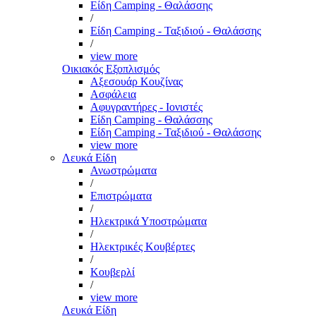
Είδη Camping - Θαλάσσης
/
Είδη Camping - Ταξιδιού - Θαλάσσης
/
view more
Οικιακός Εξοπλισμός
Αξεσουάρ Κουζίνας
Ασφάλεια
Αφυγραντήρες - Ιονιστές
Είδη Camping - Θαλάσσης
Είδη Camping - Ταξιδιού - Θαλάσσης
view more
Λευκά Είδη
Ανωστρώματα
/
Επιστρώματα
/
Ηλεκτρικά Υποστρώματα
/
Ηλεκτρικές Κουβέρτες
/
Κουβερλί
/
view more
Λευκά Είδη