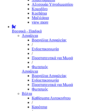
Αξεσουάρ Υπνοδωματίου
Κομοδίνο
Κρεβάτια
Μαξιλάρια
view more
Βρεφικά - Παιδικά
Ασφάλεια
Βραχιόλια Ασφαλείας
/
Ενδοεπικοινωνία
/
Προστατευτικά για Μωρά
/
Φωτισμός
Ασφάλεια
Βραχιόλια Ασφαλείας
Ενδοεπικοινωνία
Προστατευτικά για Μωρά
Φωτισμός
Βόλτα
Καθίσματα Αυτοκινήτου
/
Καρότσια