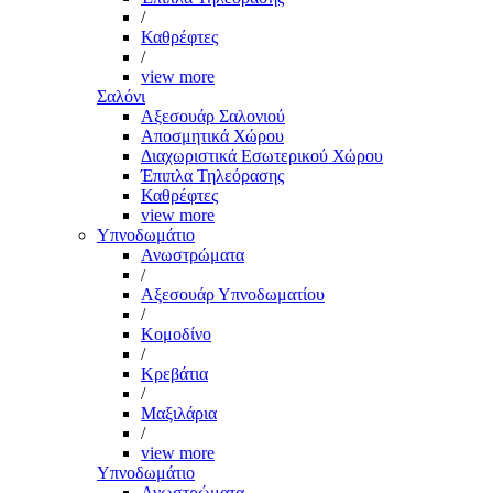
/
Καθρέφτες
/
view more
Σαλόνι
Αξεσουάρ Σαλονιού
Αποσμητικά Χώρου
Διαχωριστικά Εσωτερικού Χώρου
Έπιπλα Τηλεόρασης
Καθρέφτες
view more
Υπνοδωμάτιο
Ανωστρώματα
/
Αξεσουάρ Υπνοδωματίου
/
Κομοδίνο
/
Κρεβάτια
/
Μαξιλάρια
/
view more
Υπνοδωμάτιο
Ανωστρώματα