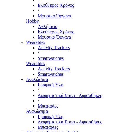
Ελεύθερος Χρόνος
/
Μουσικά Όργανα
Hobby
Αθλήματα
Ελεύθερος Χρόνος
Μουσικά Όργανα
Wearables
Activity Trackers
/
Smartwatches
Wearables
Activity Trackers
Smartwatches
Αναλώσιμα
Γραφική Ύλη
/
Διαφημιστικά Σταντ - Αφισοθήκες
/
Μπαταρίες
Αναλώσιμα
Γραφική Ύλη
Διαφημιστικά Σταντ - Αφισοθήκες
Μπαταρίες