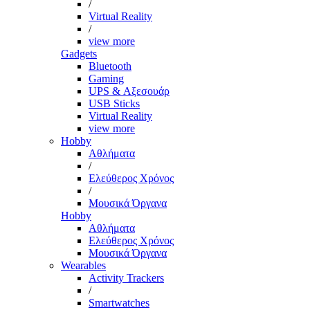
/
Virtual Reality
/
view more
Gadgets
Bluetooth
Gaming
UPS & Αξεσουάρ
USB Sticks
Virtual Reality
view more
Hobby
Αθλήματα
/
Ελεύθερος Χρόνος
/
Μουσικά Όργανα
Hobby
Αθλήματα
Ελεύθερος Χρόνος
Μουσικά Όργανα
Wearables
Activity Trackers
/
Smartwatches