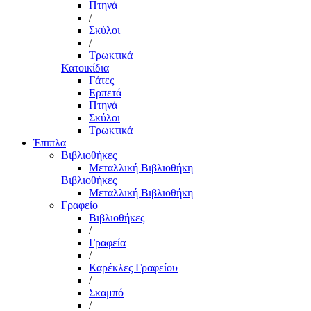
Πτηνά
/
Σκύλοι
/
Τρωκτικά
Κατοικίδια
Γάτες
Ερπετά
Πτηνά
Σκύλοι
Τρωκτικά
Έπιπλα
Βιβλιοθήκες
Μεταλλική Βιβλιοθήκη
Βιβλιοθήκες
Μεταλλική Βιβλιοθήκη
Γραφείο
Βιβλιοθήκες
/
Γραφεία
/
Καρέκλες Γραφείου
/
Σκαμπό
/