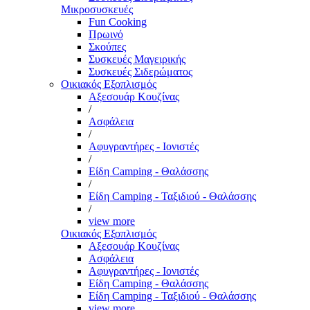
Μικροσυσκευές
Fun Cooking
Πρωινό
Σκούπες
Συσκευές Μαγειρικής
Συσκευές Σιδερώματος
Οικιακός Εξοπλισμός
Αξεσουάρ Κουζίνας
/
Ασφάλεια
/
Αφυγραντήρες - Ιονιστές
/
Είδη Camping - Θαλάσσης
/
Είδη Camping - Ταξιδιού - Θαλάσσης
/
view more
Οικιακός Εξοπλισμός
Αξεσουάρ Κουζίνας
Ασφάλεια
Αφυγραντήρες - Ιονιστές
Είδη Camping - Θαλάσσης
Είδη Camping - Ταξιδιού - Θαλάσσης
view more