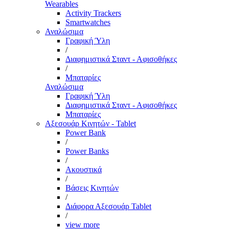
Wearables
Activity Trackers
Smartwatches
Αναλώσιμα
Γραφική Ύλη
/
Διαφημιστικά Σταντ - Αφισοθήκες
/
Μπαταρίες
Αναλώσιμα
Γραφική Ύλη
Διαφημιστικά Σταντ - Αφισοθήκες
Μπαταρίες
Αξεσουάρ Κινητών - Tablet
Power Bank
/
Power Banks
/
Ακουστικά
/
Βάσεις Κινητών
/
Διάφορα Αξεσουάρ Tablet
/
view more