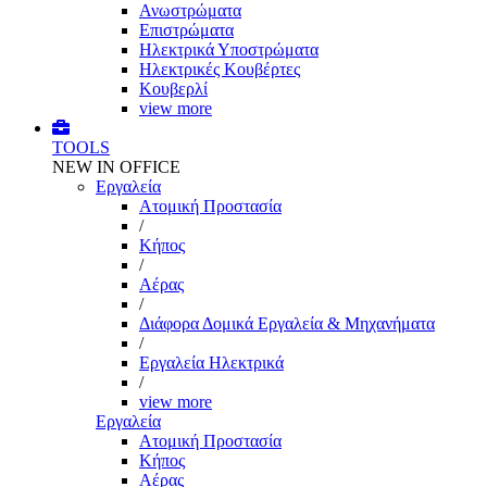
Ανωστρώματα
Επιστρώματα
Ηλεκτρικά Υποστρώματα
Ηλεκτρικές Κουβέρτες
Κουβερλί
view more
TOOLS
NEW IN OFFICE
Εργαλεία
Aτομική Προστασία
/
Kήπος
/
Αέρας
/
Διάφορα Δομικά Εργαλεία & Μηχανήματα
/
Εργαλεία Ηλεκτρικά
/
view more
Εργαλεία
Aτομική Προστασία
Kήπος
Αέρας