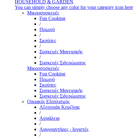
HOUSEHOLD & GARDEN
You can simply choose any color for your category icon here
Μικροσυσκευές
Fun Cooking
/
Πρωινό
/
Σκούπες
/
Συσκευές Μαγειρικής
/
Συσκευές Σιδερώματος
Μικροσυσκευές
Fun Cooking
Πρωινό
Σκούπες
Συσκευές Μαγειρικής
Συσκευές Σιδερώματος
Οικιακός Εξοπλισμός
Αξεσουάρ Κουζίνας
/
Ασφάλεια
/
Αφυγραντήρες - Ιονιστές
/