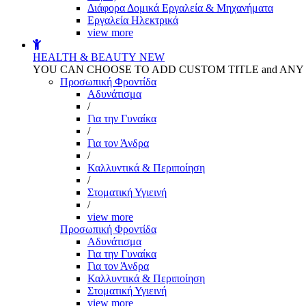
Διάφορα Δομικά Εργαλεία & Μηχανήματα
Εργαλεία Ηλεκτρικά
view more
HEALTH & BEAUTY
NEW
YOU CAN CHOOSE TO ADD CUSTOM TITLE and AN
Προσωπική Φροντίδα
Αδυνάτισμα
/
Για την Γυναίκα
/
Για τον Άνδρα
/
Καλλυντικά & Περιποίηση
/
Στοματική Υγιεινή
/
view more
Προσωπική Φροντίδα
Αδυνάτισμα
Για την Γυναίκα
Για τον Άνδρα
Καλλυντικά & Περιποίηση
Στοματική Υγιεινή
view more