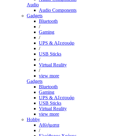
Audio
Audio Components
Gadgets
Bluetooth
/
Gaming
/
UPS & Αξεσουάρ
/
USB Sticks
/
Virtual Reality
/
view more
Gadgets
Bluetooth
Gaming
UPS & Αξεσουάρ
USB Sticks
Virtual Reality
view more
Hobby
Αθλήματα
/
Ελεύθερος Χρόνος