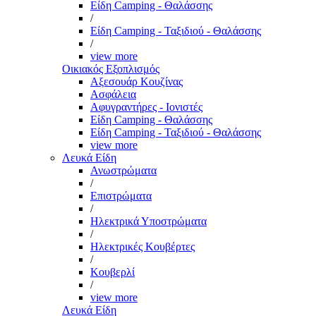
Είδη Camping - Θαλάσσης
/
Είδη Camping - Ταξιδιού - Θαλάσσης
/
view more
Οικιακός Εξοπλισμός
Αξεσουάρ Κουζίνας
Ασφάλεια
Αφυγραντήρες - Ιονιστές
Είδη Camping - Θαλάσσης
Είδη Camping - Ταξιδιού - Θαλάσσης
view more
Λευκά Είδη
Ανωστρώματα
/
Επιστρώματα
/
Ηλεκτρικά Υποστρώματα
/
Ηλεκτρικές Κουβέρτες
/
Κουβερλί
/
view more
Λευκά Είδη