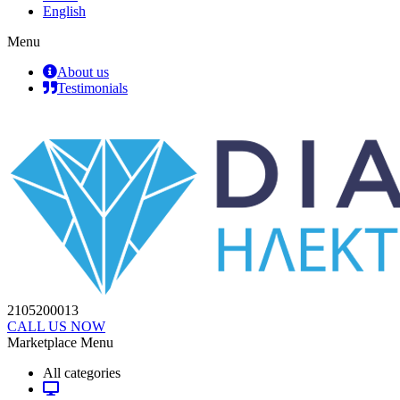
English
Menu
About us
Testimonials
2105200013
CALL US NOW
Marketplace Menu
All categories