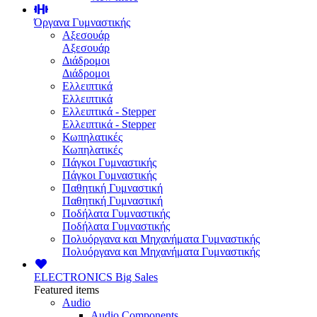
Όργανα Γυμναστικής
Αξεσουάρ
Αξεσουάρ
Διάδρομοι
Διάδρομοι
Ελλειπτικά
Ελλειπτικά
Ελλειπτικά - Stepper
Ελλειπτικά - Stepper
Κωπηλατικές
Κωπηλατικές
Πάγκοι Γυμναστικής
Πάγκοι Γυμναστικής
Παθητική Γυμναστική
Παθητική Γυμναστική
Ποδήλατα Γυμναστικής
Ποδήλατα Γυμναστικής
Πολυόργανα και Μηχανήματα Γυμναστικής
Πολυόργανα και Μηχανήματα Γυμναστικής
ELECTRONICS
Big Sales
Featured items
Audio
Audio Components