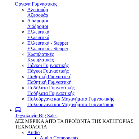
Όργανα Γυμναστικής
Αξεσουάρ
Αξεσουάρ
Διάδρομοι
Διάδρομοι
Ελλειπτικά
Ελλειπτικά
Ελλειπτικά - Stepper
Ελλειπτικά - Stepper
Κωπηλατικές
Κωπηλατικές
Πάγκοι Γυμναστικής
Πάγκοι Γυμναστικής
Παθητική Γυμναστική
Παθητική Γυμναστική
Ποδήλατα Γυμναστικής
Ποδήλατα Γυμναστικής
Πολυόργανα και Μηχανήματα Γυμναστικής
Πολυόργανα και Μηχανήματα Γυμναστικής
Τεχνολογία
Big Sales
ΔΕΣ ΜΕΡΙΚΑ ΑΠΌ ΤΑ ΠΡΟΪΌΝΤΑ ΤΗΣ ΚΑΤΗΓΟΡΙΑΣ
ΤΕΧΝΟΛΟΓΙΑ
Audio
Audio Components