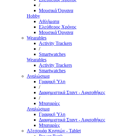
/
Μουσικά Όργανα
Hobby
Αθλήματα
Ελεύθερος Χρόνος
Μουσικά Όργανα
Wearables
Activity Trackers
/
Smartwatches
Wearables
Activity Trackers
Smartwatches
Αναλώσιμα
Γραφική Ύλη
/
Διαφημιστικά Σταντ - Αφισοθήκες
/
Μπαταρίες
Αναλώσιμα
Γραφική Ύλη
Διαφημιστικά Σταντ - Αφισοθήκες
Μπαταρίες
Αξεσουάρ Κινητών - Tablet