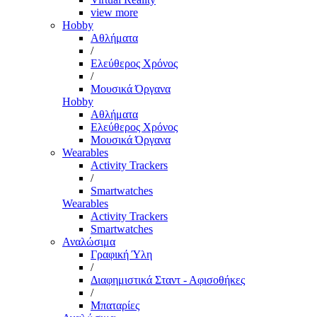
view more
Hobby
Αθλήματα
/
Ελεύθερος Χρόνος
/
Μουσικά Όργανα
Hobby
Αθλήματα
Ελεύθερος Χρόνος
Μουσικά Όργανα
Wearables
Activity Trackers
/
Smartwatches
Wearables
Activity Trackers
Smartwatches
Αναλώσιμα
Γραφική Ύλη
/
Διαφημιστικά Σταντ - Αφισοθήκες
/
Μπαταρίες