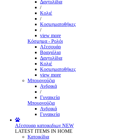
Δαχτυλίδια
/
Κολιέ
/
Κοσμηματοθήκες
/
view more
Κόσμημα - Ρολόι
Αξεσουάρ
Βραχιόλια
Δαχτυλίδια
Κολιέ
Κοσμηματοθήκες
view more
Μπουρνούζια
Ανδρικά
/
Γυναικεία
Μπουρνούζια
Ανδρικά
Γυναικεία
Αξεσουαρ κατοικιδιων
NEW
LATEST ITEMS IN HOME
Κατοικίδια