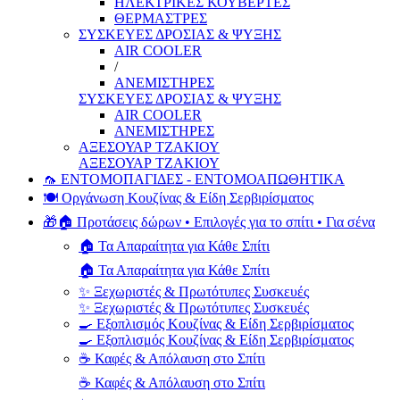
ΗΛΕΚΤΡΙΚΕΣ ΚΟΥΒΕΡΤΕΣ
ΘΕΡΜΑΣΤΡΕΣ
ΣΥΣΚΕΥΕΣ ΔΡΟΣΙΑΣ & ΨΥΞΗΣ
AIR COOLER
/
ΑΝΕΜΙΣΤΗΡΕΣ
ΣΥΣΚΕΥΕΣ ΔΡΟΣΙΑΣ & ΨΥΞΗΣ
AIR COOLER
ΑΝΕΜΙΣΤΗΡΕΣ
ΑΞΕΣΟΥΑΡ ΤΖΑΚΙΟΥ
ΑΞΕΣΟΥΑΡ ΤΖΑΚΙΟΥ
🦟 ΕΝΤΟΜΟΠΑΓΙΔΕΣ - ΕΝΤΟΜΟΑΠΩΘΗΤΙΚΑ
🍽️ Οργάνωση Κουζίνας & Είδη Σερβιρίσματος
🎁🏠 Προτάσεις δώρων • Επιλογές για το σπίτι • Για σένα
🏠 Τα Απαραίτητα για Κάθε Σπίτι
🏠 Τα Απαραίτητα για Κάθε Σπίτι
✨ Ξεχωριστές & Πρωτότυπες Συσκευές
✨ Ξεχωριστές & Πρωτότυπες Συσκευές
🍳 Εξοπλισμός Κουζίνας & Είδη Σερβιρίσματος
🍳 Εξοπλισμός Κουζίνας & Είδη Σερβιρίσματος
☕ Καφές & Απόλαυση στο Σπίτι
☕ Καφές & Απόλαυση στο Σπίτι