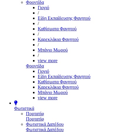
Φροντίδα
Γιογιό
/
Είδη Εκπαίδευσης Φαγητού
/
Καθίσματα Φαγητού
/
Καρεκλάκια Φαγητού
/
Μπάνιο Μωρού
/
view more
Φροντίδα
Γιογιό
Είδη Εκπαίδευσης Φαγητού
Καθίσματα Φαγητού
Καρεκλάκια Φαγητού
Μπάνιο Μωρού
view more
Φωτιστικά
Πορτατίφ
Πορτατίφ
Φωτιστικά Δαπέδου
Φωτιστικά Δαπέδου