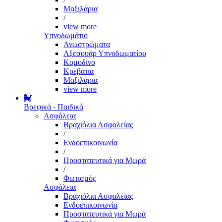
Μαξιλάρια
/
view more
Υπνοδωμάτιο
Ανωστρώματα
Αξεσουάρ Υπνοδωματίου
Κομοδίνο
Κρεβάτια
Μαξιλάρια
view more
Βρεφικά - Παιδικά
Ασφάλεια
Βραχιόλια Ασφαλείας
/
Ενδοεπικοινωνία
/
Προστατευτικά για Μωρά
/
Φωτισμός
Ασφάλεια
Βραχιόλια Ασφαλείας
Ενδοεπικοινωνία
Προστατευτικά για Μωρά