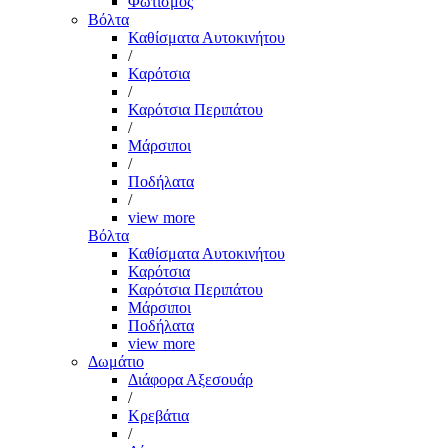
Φωτισμός
Βόλτα
Καθίσματα Αυτοκινήτου
/
Καρότσια
/
Καρότσια Περιπάτου
/
Μάρσιποι
/
Ποδήλατα
/
view more
Βόλτα
Καθίσματα Αυτοκινήτου
Καρότσια
Καρότσια Περιπάτου
Μάρσιποι
Ποδήλατα
view more
Δωμάτιο
Διάφορα Αξεσουάρ
/
Κρεβάτια
/