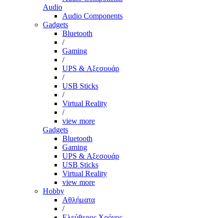
Audio
Audio Components
Gadgets
Bluetooth
/
Gaming
/
UPS & Αξεσουάρ
/
USB Sticks
/
Virtual Reality
/
view more
Gadgets
Bluetooth
Gaming
UPS & Αξεσουάρ
USB Sticks
Virtual Reality
view more
Hobby
Αθλήματα
/
Ελεύθερος Χρόνος