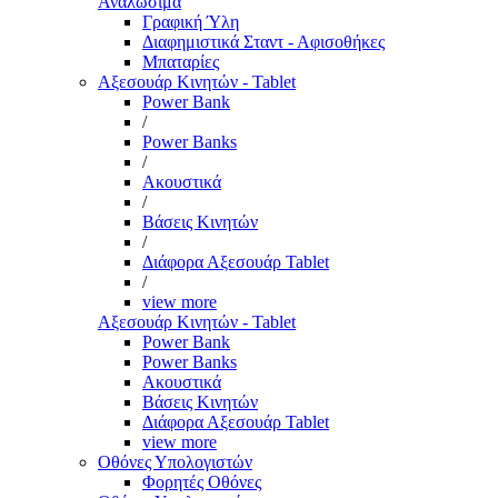
Αναλώσιμα
Γραφική Ύλη
Διαφημιστικά Σταντ - Αφισοθήκες
Μπαταρίες
Αξεσουάρ Κινητών - Tablet
Power Bank
/
Power Banks
/
Ακουστικά
/
Βάσεις Κινητών
/
Διάφορα Αξεσουάρ Tablet
/
view more
Αξεσουάρ Κινητών - Tablet
Power Bank
Power Banks
Ακουστικά
Βάσεις Κινητών
Διάφορα Αξεσουάρ Tablet
view more
Οθόνες Υπολογιστών
Φορητές Οθόνες