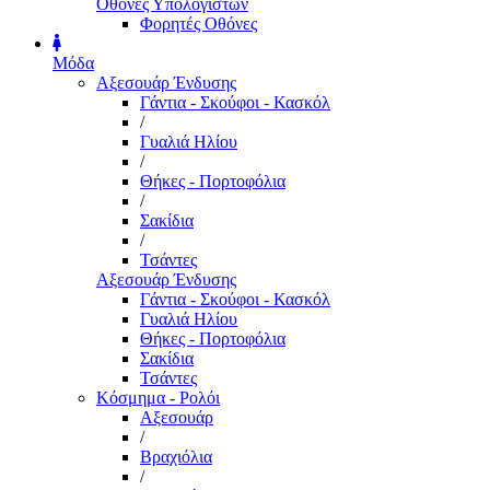
Οθόνες Υπολογιστών
Φορητές Οθόνες
Μόδα
Αξεσουάρ Ένδυσης
Γάντια - Σκούφοι - Κασκόλ
/
Γυαλιά Ηλίου
/
Θήκες - Πορτοφόλια
/
Σακίδια
/
Τσάντες
Αξεσουάρ Ένδυσης
Γάντια - Σκούφοι - Κασκόλ
Γυαλιά Ηλίου
Θήκες - Πορτοφόλια
Σακίδια
Τσάντες
Κόσμημα - Ρολόι
Αξεσουάρ
/
Βραχιόλια
/