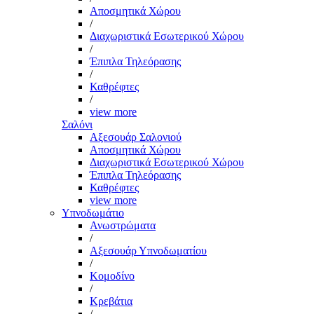
Αποσμητικά Χώρου
/
Διαχωριστικά Εσωτερικού Χώρου
/
Έπιπλα Τηλεόρασης
/
Καθρέφτες
/
view more
Σαλόνι
Αξεσουάρ Σαλονιού
Αποσμητικά Χώρου
Διαχωριστικά Εσωτερικού Χώρου
Έπιπλα Τηλεόρασης
Καθρέφτες
view more
Υπνοδωμάτιο
Ανωστρώματα
/
Αξεσουάρ Υπνοδωματίου
/
Κομοδίνο
/
Κρεβάτια
/