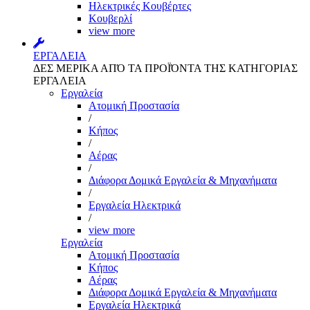
Ηλεκτρικές Κουβέρτες
Κουβερλί
view more
ΕΡΓΑΛΕΙΑ
ΔΕΣ ΜΕΡΙΚΑ ΑΠΌ ΤΑ ΠΡΟΪΌΝΤΑ ΤΗΣ ΚΑΤΗΓΟΡΙΑΣ
ΕΡΓΑΛΕΙΑ
Εργαλεία
Aτομική Προστασία
/
Kήπος
/
Αέρας
/
Διάφορα Δομικά Εργαλεία & Μηχανήματα
/
Εργαλεία Ηλεκτρικά
/
view more
Εργαλεία
Aτομική Προστασία
Kήπος
Αέρας
Διάφορα Δομικά Εργαλεία & Μηχανήματα
Εργαλεία Ηλεκτρικά