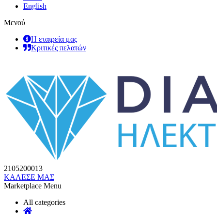
English
Μενού
Η εταιρεία μας
Κριτικές πελατών
2105200013
ΚΑΛΕΣΕ ΜΑΣ
Marketplace Menu
All categories