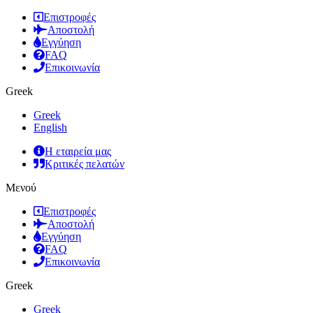
Επιστροφές
Αποστολή
Εγγύηση
FAQ
Επικοινωνία
Greek
Greek
English
Η εταιρεία μας
Κριτικές πελατών
Μενού
Επιστροφές
Αποστολή
Εγγύηση
FAQ
Επικοινωνία
Greek
Greek