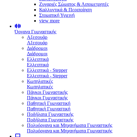
Ζυγαριές Σώματος & Λιπομετρητές
Καλλυντικά & Περιποίηση
Στοματική Υγιεινή
view more
Όργανα Γυμναστικής
Αξεσουάρ
Αξεσουάρ
Διάδρομοι
Διάδρομοι
Ελλειπτικά
Ελλειπτικά
Ελλειπτικά - Stepper
Ελλειπτικά - Stepper
Κωπηλατικές
Κωπηλατικές
Πάγκοι Γυμναστικής
Πάγκοι Γυμναστικής
Παθητική Γυμναστική
Παθητική Γυμναστική
Ποδήλατα Γυμναστικής
Ποδήλατα Γυμναστικής
Πολυόργανα και Μηχανήματα Γυμναστικής
Πολυόργανα και Μηχανήματα Γυμναστικής