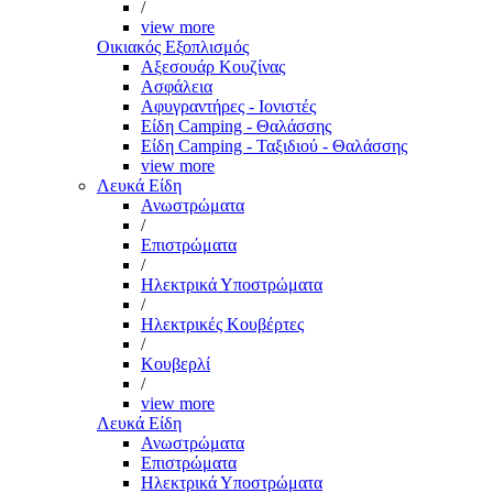
/
view more
Οικιακός Εξοπλισμός
Αξεσουάρ Κουζίνας
Ασφάλεια
Αφυγραντήρες - Ιονιστές
Είδη Camping - Θαλάσσης
Είδη Camping - Ταξιδιού - Θαλάσσης
view more
Λευκά Είδη
Ανωστρώματα
/
Επιστρώματα
/
Ηλεκτρικά Υποστρώματα
/
Ηλεκτρικές Κουβέρτες
/
Κουβερλί
/
view more
Λευκά Είδη
Ανωστρώματα
Επιστρώματα
Ηλεκτρικά Υποστρώματα