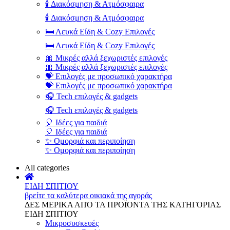
🕯️ Διακόσμηση & Ατμόσφαιρα
🕯️ Διακόσμηση & Ατμόσφαιρα
🛏️ Λευκά Είδη & Cozy Επιλογές
🛏️ Λευκά Είδη & Cozy Επιλογές
🎀 Μικρές αλλά ξεχωριστές επιλογές
🎀 Μικρές αλλά ξεχωριστές επιλογές
💝 Επιλογές με προσωπικό χαρακτήρα
💝 Επιλογές με προσωπικό χαρακτήρα
🎧 Tech επιλογές & gadgets
🎧 Tech επιλογές & gadgets
🎈 Ιδέες για παιδιά
🎈 Ιδέες για παιδιά
✨ Ομορφιά και περιποίηση
✨ Ομορφιά και περιποίηση
All categories
ΕΙΔΗ ΣΠΙΤΙΟΥ
βρείτε τα καλύτερα οικιακά της αγοράς
ΔΕΣ ΜΕΡΙΚΑ ΑΠΌ ΤΑ ΠΡΟΪΌΝΤΑ ΤΗΣ ΚΑΤΗΓΟΡΙΑΣ
ΕΙΔΗ ΣΠΙΤΙΟΥ
Μικροσυσκευές