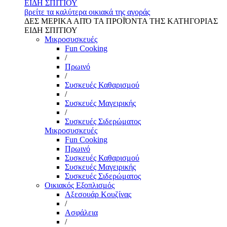
ΕΙΔΗ ΣΠΙΤΙΟΥ
βρείτε τα καλύτερα οικιακά της αγοράς
ΔΕΣ ΜΕΡΙΚΑ ΑΠΌ ΤΑ ΠΡΟΪΌΝΤΑ ΤΗΣ ΚΑΤΗΓΟΡΙΑΣ
ΕΙΔΗ ΣΠΙΤΙΟΥ
Μικροσυσκευές
Fun Cooking
/
Πρωινό
/
Συσκευές Καθαρισμού
/
Συσκευές Μαγειρικής
/
Συσκευές Σιδερώματος
Μικροσυσκευές
Fun Cooking
Πρωινό
Συσκευές Καθαρισμού
Συσκευές Μαγειρικής
Συσκευές Σιδερώματος
Οικιακός Εξοπλισμός
Αξεσουάρ Κουζίνας
/
Ασφάλεια
/