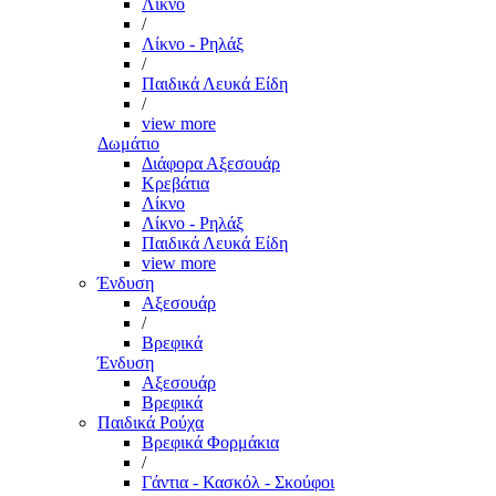
Λίκνο
/
Λίκνο - Ρηλάξ
/
Παιδικά Λευκά Είδη
/
view more
Δωμάτιο
Διάφορα Αξεσουάρ
Κρεβάτια
Λίκνο
Λίκνο - Ρηλάξ
Παιδικά Λευκά Είδη
view more
Ένδυση
Αξεσουάρ
/
Βρεφικά
Ένδυση
Αξεσουάρ
Βρεφικά
Παιδικά Ρούχα
Βρεφικά Φορμάκια
/
Γάντια - Κασκόλ - Σκούφοι