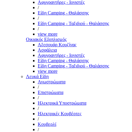
Αφυγραντήρες - Ιονιστές
/
Είδη Camping - Θαλάσσης
/
Είδη Camping - Ταξιδιού - Θαλάσσης
/
view more
Οικιακός Εξοπλισμός
Αξεσουάρ Κουζίνας
Ασφάλεια
Αφυγραντήρες - Ιονιστές
Είδη Camping - Θαλάσσης
Είδη Camping - Ταξιδιού - Θαλάσσης
view more
Λευκά Είδη
Ανωστρώματα
/
Επιστρώματα
/
Ηλεκτρικά Υποστρώματα
/
Ηλεκτρικές Κουβέρτες
/
Κουβερλί
/