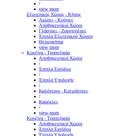
/
view more
Εξωτερικός Χώρος - Κήπος
Αιώρες - Κούνιες
Αποθηκευτικοί Χώροι
Γλάστρες - Ζαρντινιέρες
Έπιπλα Εξωτερικού Χώρου
Θερμοκήπια
view more
Κουζίνα - Τραπεζαρία
Αποθηκευτικοί Χώροι
/
Έπιπλα Εισόδου
/
Έπιπλα Υποδοχής
/
Καλόγεροι - Κρεμάστρες
/
Καρέκλες
/
view more
Κουζίνα - Τραπεζαρία
Αποθηκευτικοί Χώροι
Έπιπλα Εισόδου
Έπιπλα Υποδοχής