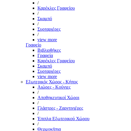
/
Καρέκλες Γραφείου
/
Σκαμπό
/
Συρταριέρες
/
view more
Γραφείο
Βιβλιοθήκες
Γραφεία
Καρέκλες Γραφείου
Σκαμπό
Συρταριέρες
view more
Εξωτερικός Χώρος - Κήπος
Αιώρες - Κούνιες
/
Αποθηκευτικοί Χώροι
/
Γλάστρες - Ζαρντινιέρες
/
Έπιπλα Εξωτερικού Χώρου
/
Θερμοκήπια