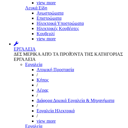
view more
Λευκά Είδη
Ανωστρώματα
Επιστρώματα
Ηλεκτρικά Υποστρώματα
Ηλεκτρικές Κουβέρτες
Κουβερλί
view more
ΕΡΓΑΛΕΙΑ
ΔΕΣ ΜΕΡΙΚΑ ΑΠΌ ΤΑ ΠΡΟΪΌΝΤΑ ΤΗΣ ΚΑΤΗΓΟΡΙΑΣ
ΕΡΓΑΛΕΙΑ
Εργαλεία
Aτομική Προστασία
/
Kήπος
/
Αέρας
/
Διάφορα Δομικά Εργαλεία & Μηχανήματα
/
Εργαλεία Ηλεκτρικά
/
view more
Εργαλεία