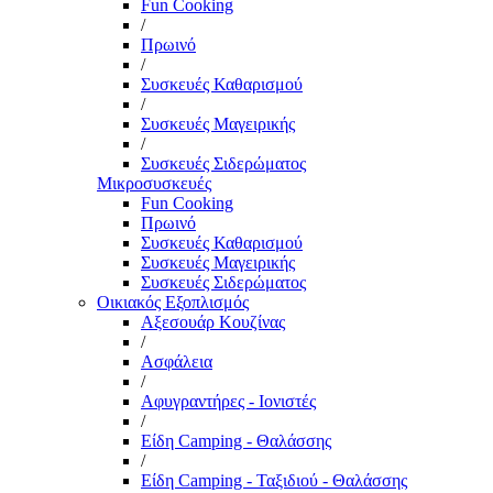
Fun Cooking
/
Πρωινό
/
Συσκευές Καθαρισμού
/
Συσκευές Μαγειρικής
/
Συσκευές Σιδερώματος
Μικροσυσκευές
Fun Cooking
Πρωινό
Συσκευές Καθαρισμού
Συσκευές Μαγειρικής
Συσκευές Σιδερώματος
Οικιακός Εξοπλισμός
Αξεσουάρ Κουζίνας
/
Ασφάλεια
/
Αφυγραντήρες - Ιονιστές
/
Είδη Camping - Θαλάσσης
/
Είδη Camping - Ταξιδιού - Θαλάσσης