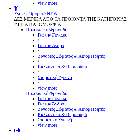
view more
Υγεία - Ομορφιά
NEW
ΔΕΣ ΜΕΡΙΚΑ ΑΠΌ ΤΑ ΠΡΟΪΌΝΤΑ ΤΗΣ ΚΑΤΗΓΟΡΙΑΣ
ΥΓΕΙΑ ΚΑΙ ΟΜΟΡΦΙΑ
Προσωπική Φροντίδα
Για την Γυναίκα
/
Για τον Άνδρα
/
Ζυγαριές Σώματος & Λιπομετρητές
/
Καλλυντικά & Περιποίηση
/
Στοματική Υγιεινή
/
view more
Προσωπική Φροντίδα
Για την Γυναίκα
Για τον Άνδρα
Ζυγαριές Σώματος & Λιπομετρητές
Καλλυντικά & Περιποίηση
Στοματική Υγιεινή
view more