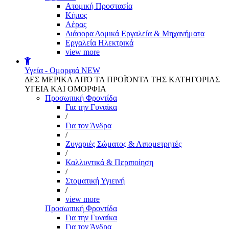
Aτομική Προστασία
Kήπος
Αέρας
Διάφορα Δομικά Εργαλεία & Μηχανήματα
Εργαλεία Ηλεκτρικά
view more
Υγεία - Ομορφιά
NEW
ΔΕΣ ΜΕΡΙΚΑ ΑΠΌ ΤΑ ΠΡΟΪΌΝΤΑ ΤΗΣ ΚΑΤΗΓΟΡΙΑΣ
ΥΓΕΙΑ ΚΑΙ ΟΜΟΡΦΙΑ
Προσωπική Φροντίδα
Για την Γυναίκα
/
Για τον Άνδρα
/
Ζυγαριές Σώματος & Λιπομετρητές
/
Καλλυντικά & Περιποίηση
/
Στοματική Υγιεινή
/
view more
Προσωπική Φροντίδα
Για την Γυναίκα
Για τον Άνδρα