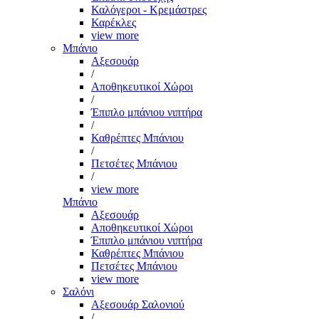
Καλόγεροι - Κρεμάστρες
Καρέκλες
view more
Μπάνιο
Αξεσουάρ
/
Αποθηκευτικοί Χώροι
/
Έπιπλο μπάνιου νιπτήρα
/
Καθρέπτες Μπάνιου
/
Πετσέτες Μπάνιου
/
view more
Μπάνιο
Αξεσουάρ
Αποθηκευτικοί Χώροι
Έπιπλο μπάνιου νιπτήρα
Καθρέπτες Μπάνιου
Πετσέτες Μπάνιου
view more
Σαλόνι
Αξεσουάρ Σαλονιού
/