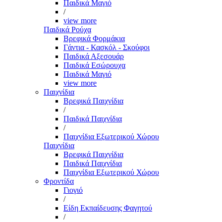
Παιδικά Μαγιό
/
view more
Παιδικά Ρούχα
Βρεφικά Φορμάκια
Γάντια - Κασκόλ - Σκούφοι
Παιδικά Αξεσουάρ
Παιδικά Εσώρουχα
Παιδικά Μαγιό
view more
Παιχνίδια
Βρεφικά Παιχνίδια
/
Παιδικά Παιχνίδια
/
Παιχνίδια Εξωτερικού Χώρου
Παιχνίδια
Βρεφικά Παιχνίδια
Παιδικά Παιχνίδια
Παιχνίδια Εξωτερικού Χώρου
Φροντίδα
Γιογιό
/
Είδη Εκπαίδευσης Φαγητού
/