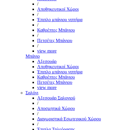
/
Αποθηκευτικοί Χώροι
/
Έπιπλο μπάνιου νιπτήρα
/
Καθρέπτες Μπάνιου
/
Πετσέτες Μπάνιου
/
view more
Μπάνιο
Αξεσουάρ
Αποθηκευτικοί Χώροι
Έπιπλο μπάνιου νιπτήρα
Καθρέπτες Μπάνιου
Πετσέτες Μπάνιου
view more
Σαλόνι
Αξεσουάρ Σαλονιού
/
Αποσμητικά Χώρου
/
Διαχωριστικά Εσωτερικού Χώρου
/
Έπιπλα Τηλεόρασης