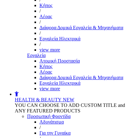
Kήπος
/
Αέρας
/
Διάφορα Δομικά Εργαλεία & Μηχανήματα
/
Εργαλεία Ηλεκτρικά
/
view more
Εργαλεία
Aτομική Προστασία
Kήπος
Αέρας
Διάφορα Δομικά Εργαλεία & Μηχανήματα
Εργαλεία Ηλεκτρικά
view more
HEALTH & BEAUTY
NEW
YOU CAN CHOOSE TO ADD CUSTOM TITLE and
ANY FEATURED PRODUCTS
Προσωπική Φροντίδα
Αδυνάτισμα
/
Για την Γυναίκα