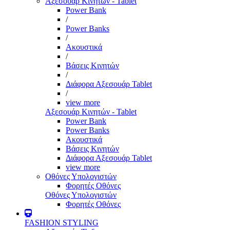
Αξεσουάρ Κινητών - Tablet
Power Bank
/
Power Banks
/
Ακουστικά
/
Βάσεις Κινητών
/
Διάφορα Αξεσουάρ Tablet
/
view more
Αξεσουάρ Κινητών - Tablet
Power Bank
Power Banks
Ακουστικά
Βάσεις Κινητών
Διάφορα Αξεσουάρ Tablet
view more
Οθόνες Υπολογιστών
Φορητές Οθόνες
Οθόνες Υπολογιστών
Φορητές Οθόνες
FASHION STYLING