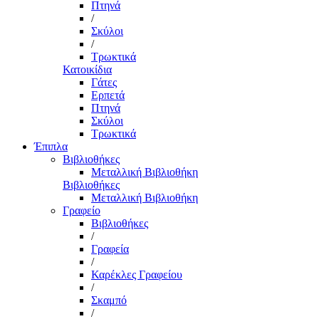
Πτηνά
/
Σκύλοι
/
Τρωκτικά
Κατοικίδια
Γάτες
Ερπετά
Πτηνά
Σκύλοι
Τρωκτικά
Έπιπλα
Βιβλιοθήκες
Μεταλλική Βιβλιοθήκη
Βιβλιοθήκες
Μεταλλική Βιβλιοθήκη
Γραφείο
Βιβλιοθήκες
/
Γραφεία
/
Καρέκλες Γραφείου
/
Σκαμπό
/