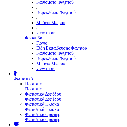
Καθίσματα Φαγητού
/
Καρεκλάκια Φαγητού
/
Μπάνιο Μωρού
/
view more
Φροντίδα
Γιογιό
Είδη Εκπαίδευσης Φαγητού
Καθίσματα Φαγητού
Καρεκλάκια Φαγητού
Μπάνιο Μωρού
view more
Φωτιστικά
Πορτατίφ
Πορτατίφ
Φωτιστικά Δαπέδου
Φωτιστικά Δαπέδου
Φωτιστικά Ηλιακά
Φωτιστικά Ηλιακά
Φωτιστικά Οροφής
Φωτιστικά Οροφής