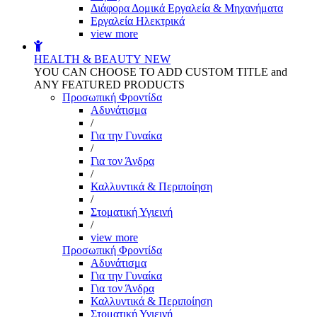
Διάφορα Δομικά Εργαλεία & Μηχανήματα
Εργαλεία Ηλεκτρικά
view more
HEALTH & BEAUTY
NEW
YOU CAN CHOOSE TO ADD CUSTOM TITLE and
ANY FEATURED PRODUCTS
Προσωπική Φροντίδα
Αδυνάτισμα
/
Για την Γυναίκα
/
Για τον Άνδρα
/
Καλλυντικά & Περιποίηση
/
Στοματική Υγιεινή
/
view more
Προσωπική Φροντίδα
Αδυνάτισμα
Για την Γυναίκα
Για τον Άνδρα
Καλλυντικά & Περιποίηση
Στοματική Υγιεινή