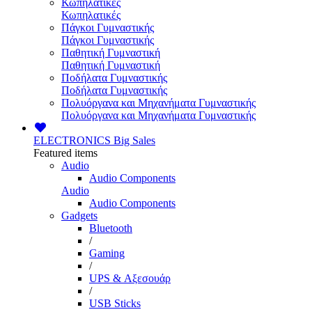
Κωπηλατικές
Κωπηλατικές
Πάγκοι Γυμναστικής
Πάγκοι Γυμναστικής
Παθητική Γυμναστική
Παθητική Γυμναστική
Ποδήλατα Γυμναστικής
Ποδήλατα Γυμναστικής
Πολυόργανα και Μηχανήματα Γυμναστικής
Πολυόργανα και Μηχανήματα Γυμναστικής
ELECTRONICS
Big Sales
Featured items
Audio
Audio Components
Audio
Audio Components
Gadgets
Bluetooth
/
Gaming
/
UPS & Αξεσουάρ
/
USB Sticks