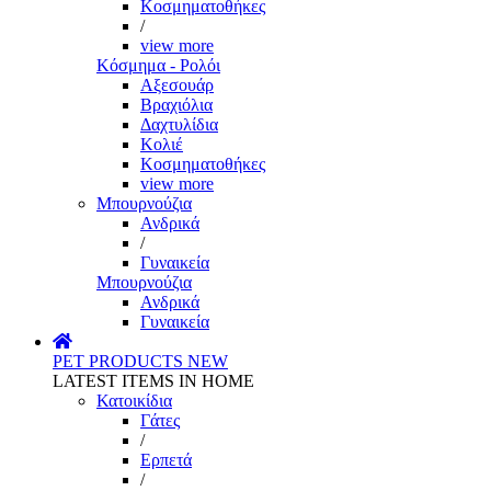
Κοσμηματοθήκες
/
view more
Κόσμημα - Ρολόι
Αξεσουάρ
Βραχιόλια
Δαχτυλίδια
Κολιέ
Κοσμηματοθήκες
view more
Μπουρνούζια
Ανδρικά
/
Γυναικεία
Μπουρνούζια
Ανδρικά
Γυναικεία
PET PRODUCTS
NEW
LATEST ITEMS IN HOME
Κατοικίδια
Γάτες
/
Ερπετά
/