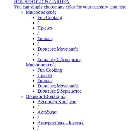
HOUSEHOLD & GARDEN
You can simply choose any color for your category icon here
Μικροσυσκευές
Fun Cooking
/
Πρωινό
/
Σκούπες
/
Συσκευές Μαγειρικής
/
Συσκευές Σιδερώματος
Μικροσυσκευές
Fun Cooking
Πρωινό
Σκούπες
Συσκευές Μαγειρικής
Συσκευές Σιδερώματος
Οικιακός Εξοπλισμός
Αξεσουάρ Κουζίνας
/
Ασφάλεια
/
Αφυγραντήρες - Ιονιστές
/