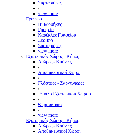
Συρταριέρες
/
view more
Γραφείο
Βιβλιοθήκες
Γραφεία
Καρέκλες Γραφείου
Σκαμπό
Συρταριέρες
view more
Εξωτερικός Χώρος - Κήπος
Αιώρες - Κούνιες
/
Αποθηκευτικοί Χώροι
/
Γλάστρες - Ζαρντινιέρες
/
Έπιπλα Εξωτερικού Χώρου
/
Θερμοκήπια
/
view more
Εξωτερικός Χώρος - Κήπος
Αιώρες - Κούνιες
Αποθηκευτικοί Χώροι