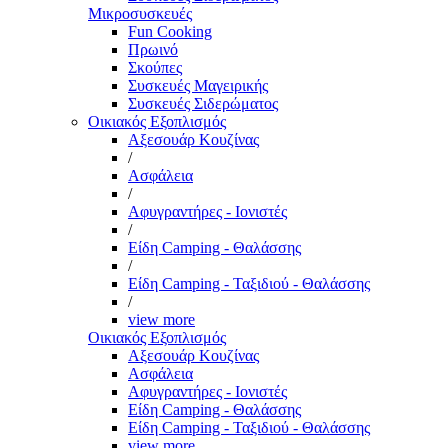
Μικροσυσκευές
Fun Cooking
Πρωινό
Σκούπες
Συσκευές Μαγειρικής
Συσκευές Σιδερώματος
Οικιακός Εξοπλισμός
Αξεσουάρ Κουζίνας
/
Ασφάλεια
/
Αφυγραντήρες - Ιονιστές
/
Είδη Camping - Θαλάσσης
/
Είδη Camping - Ταξιδιού - Θαλάσσης
/
view more
Οικιακός Εξοπλισμός
Αξεσουάρ Κουζίνας
Ασφάλεια
Αφυγραντήρες - Ιονιστές
Είδη Camping - Θαλάσσης
Είδη Camping - Ταξιδιού - Θαλάσσης
view more