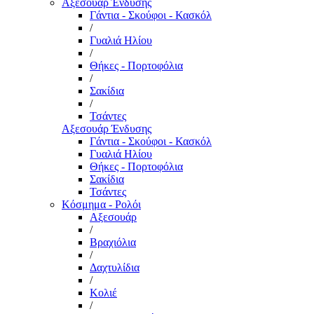
Αξεσουάρ Ένδυσης
Γάντια - Σκούφοι - Κασκόλ
/
Γυαλιά Ηλίου
/
Θήκες - Πορτοφόλια
/
Σακίδια
/
Τσάντες
Αξεσουάρ Ένδυσης
Γάντια - Σκούφοι - Κασκόλ
Γυαλιά Ηλίου
Θήκες - Πορτοφόλια
Σακίδια
Τσάντες
Κόσμημα - Ρολόι
Αξεσουάρ
/
Βραχιόλια
/
Δαχτυλίδια
/
Κολιέ
/