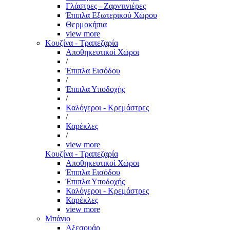
Γλάστρες - Ζαρντινιέρες
Έπιπλα Εξωτερικού Χώρου
Θερμοκήπια
view more
Κουζίνα - Τραπεζαρία
Αποθηκευτικοί Χώροι
/
Έπιπλα Εισόδου
/
Έπιπλα Υποδοχής
/
Καλόγεροι - Κρεμάστρες
/
Καρέκλες
/
view more
Κουζίνα - Τραπεζαρία
Αποθηκευτικοί Χώροι
Έπιπλα Εισόδου
Έπιπλα Υποδοχής
Καλόγεροι - Κρεμάστρες
Καρέκλες
view more
Μπάνιο
Αξεσουάρ