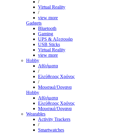
/
Virtual Reality
/
view more
Gadgets
Bluetooth
Gaming
UPS & Αξεσουάρ
USB Sticks
Virtual Reality
view more
Hobby
Αθλήματα
/
Ελεύθερος Χρόνος
/
Μουσικά Όργανα
Hobby
Αθλήματα
Ελεύθερος Χρόνος
Μουσικά Όργανα
Wearables
Activity Trackers
/
Smartwatches