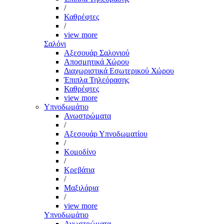
/
Καθρέφτες
/
view more
Σαλόνι
Αξεσουάρ Σαλονιού
Αποσμητικά Χώρου
Διαχωριστικά Εσωτερικού Χώρου
Έπιπλα Τηλεόρασης
Καθρέφτες
view more
Υπνοδωμάτιο
Ανωστρώματα
/
Αξεσουάρ Υπνοδωματίου
/
Κομοδίνο
/
Κρεβάτια
/
Μαξιλάρια
/
view more
Υπνοδωμάτιο
Ανωστρώματα