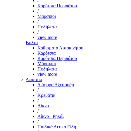
/
Καρότσια Περιπάτου
/
Μάρσιποι
/
Ποδήλατα
/
view more
Βόλτα
Καθίσματα Αυτοκινήτου
Καρότσια
Καρότσια Περιπάτου
Μάρσιποι
Ποδήλατα
view more
Δωμάτιο
Διάφορα Αξεσουάρ
/
Κρεβάτια
/
Λίκνο
/
Λίκνο - Ρηλάξ
/
Παιδικά Λευκά Είδη