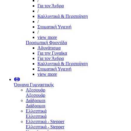
/
Για τον Άνδρα
/
Καλλυντικά & Περιποίηση
/
Στοματική Υγιεινή
/
view more
Προσωπική Φροντίδα
Αδυνάτισμα
Για την Γυναίκα
Για τον Άνδρα
Καλλυντικά & Περιποίηση
Στοματική Υγιεινή
view more
Όργανα Γυμναστικής
Αξεσουάρ
Αξεσουάρ
Διάδρομοι
Διάδρομοι
Ελλειπτικά
Ελλειπτικά
Ελλειπτικά - Stepper
Ελλειπτικά - Stepper