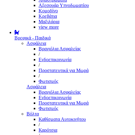
Αξεσουάρ Υπνοδωματίου
Κομοδίνο
Κρεβάτια
Μαξιλάρια
view more
Βρεφικά - Παιδικά
Ασφάλεια
Βραχιόλια Ασφαλείας
/
Ενδοεπικοινωνία
/
Προστατευτικά για Μωρά
/
Φωτισμός
Ασφάλεια
Βραχιόλια Ασφαλείας
Ενδοεπικοινωνία
Προστατευτικά για Μωρά
Φωτισμός
Βόλτα
Καθίσματα Αυτοκινήτου
/
Καρότσια