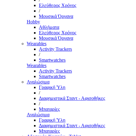
Ελεύθερος Χρόνος
/
Μουσικά Όργανα
Hobby
Αθλήματα
Ελεύθερος Χρόνος
Μουσικά Όργανα
Wearables
Activity Trackers
/
Smartwatches
Wearables
Activity Trackers
Smartwatches
Αναλώσιμα
Γραφική Ύλη
/
Διαφημιστικά Σταντ - Αφισοθήκες
/
Μπαταρίες
Αναλώσιμα
Γραφική Ύλη
Διαφημιστικά Σταντ - Αφισοθήκες
Μπαταρίες