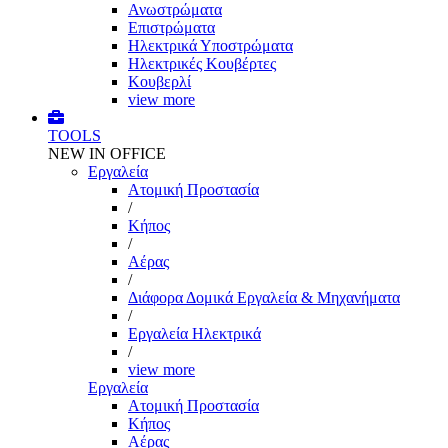
Ανωστρώματα
Επιστρώματα
Ηλεκτρικά Υποστρώματα
Ηλεκτρικές Κουβέρτες
Κουβερλί
view more
TOOLS
NEW IN OFFICE
Εργαλεία
Aτομική Προστασία
/
Kήπος
/
Αέρας
/
Διάφορα Δομικά Εργαλεία & Μηχανήματα
/
Εργαλεία Ηλεκτρικά
/
view more
Εργαλεία
Aτομική Προστασία
Kήπος
Αέρας