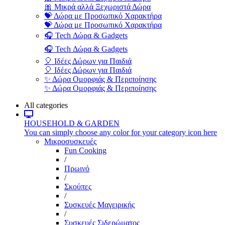
🎀 Μικρά αλλά Ξεχωριστά Δώρα
💝 Δώρα με Προσωπικό Χαρακτήρα
💝 Δώρα με Προσωπικό Χαρακτήρα
🎧 Tech Δώρα & Gadgets
🎧 Tech Δώρα & Gadgets
🎈 Ιδέες Δώρων για Παιδιά
🎈 Ιδέες Δώρων για Παιδιά
✨ Δώρα Ομορφιάς & Περιποίησης
✨ Δώρα Ομορφιάς & Περιποίησης
All categories
HOUSEHOLD & GARDEN
You can simply choose any color for your category icon here
Μικροσυσκευές
Fun Cooking
/
Πρωινό
/
Σκούπες
/
Συσκευές Μαγειρικής
/
Συσκευές Σιδερώματος