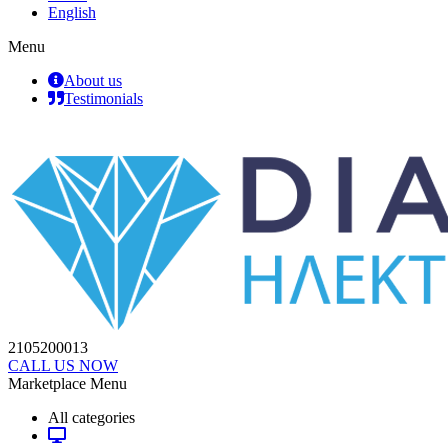
English
Menu
About us
Testimonials
2105200013
CALL US NOW
Marketplace Menu
All categories