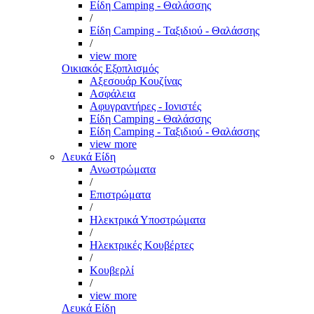
Είδη Camping - Θαλάσσης
/
Είδη Camping - Ταξιδιού - Θαλάσσης
/
view more
Οικιακός Εξοπλισμός
Αξεσουάρ Κουζίνας
Ασφάλεια
Αφυγραντήρες - Ιονιστές
Είδη Camping - Θαλάσσης
Είδη Camping - Ταξιδιού - Θαλάσσης
view more
Λευκά Είδη
Ανωστρώματα
/
Επιστρώματα
/
Ηλεκτρικά Υποστρώματα
/
Ηλεκτρικές Κουβέρτες
/
Κουβερλί
/
view more
Λευκά Είδη