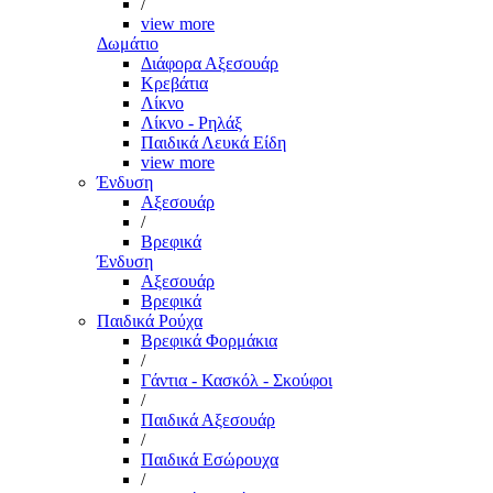
/
view more
Δωμάτιο
Διάφορα Αξεσουάρ
Κρεβάτια
Λίκνο
Λίκνο - Ρηλάξ
Παιδικά Λευκά Είδη
view more
Ένδυση
Αξεσουάρ
/
Βρεφικά
Ένδυση
Αξεσουάρ
Βρεφικά
Παιδικά Ρούχα
Βρεφικά Φορμάκια
/
Γάντια - Κασκόλ - Σκούφοι
/
Παιδικά Αξεσουάρ
/
Παιδικά Εσώρουχα
/