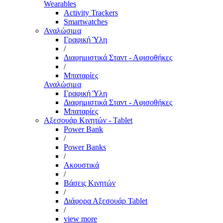
Wearables
Activity Trackers
Smartwatches
Αναλώσιμα
Γραφική Ύλη
/
Διαφημιστικά Σταντ - Αφισοθήκες
/
Μπαταρίες
Αναλώσιμα
Γραφική Ύλη
Διαφημιστικά Σταντ - Αφισοθήκες
Μπαταρίες
Αξεσουάρ Κινητών - Tablet
Power Bank
/
Power Banks
/
Ακουστικά
/
Βάσεις Κινητών
/
Διάφορα Αξεσουάρ Tablet
/
view more