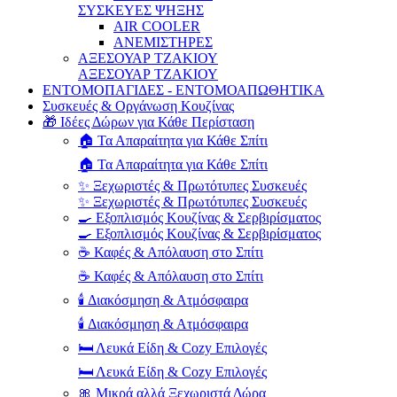
ΣΥΣΚΕΥΕΣ ΨΗΞΗΣ
AIR COOLER
ΑΝΕΜΙΣΤΗΡΕΣ
ΑΞΕΣΟΥΑΡ ΤΖΑΚΙΟΥ
ΑΞΕΣΟΥΑΡ ΤΖΑΚΙΟΥ
ΕΝΤΟΜΟΠΑΓΙΔΕΣ - ΕΝΤΟΜΟΑΠΩΘΗΤΙΚΑ
Συσκευές & Οργάνωση Κουζίνας
🎁 Ιδέες Δώρων για Κάθε Περίσταση
🏠 Τα Απαραίτητα για Κάθε Σπίτι
🏠 Τα Απαραίτητα για Κάθε Σπίτι
✨ Ξεχωριστές & Πρωτότυπες Συσκευές
✨ Ξεχωριστές & Πρωτότυπες Συσκευές
🍳 Εξοπλισμός Κουζίνας & Σερβιρίσματος
🍳 Εξοπλισμός Κουζίνας & Σερβιρίσματος
☕ Καφές & Απόλαυση στο Σπίτι
☕ Καφές & Απόλαυση στο Σπίτι
🕯️ Διακόσμηση & Ατμόσφαιρα
🕯️ Διακόσμηση & Ατμόσφαιρα
🛏️ Λευκά Είδη & Cozy Επιλογές
🛏️ Λευκά Είδη & Cozy Επιλογές
🎀 Μικρά αλλά Ξεχωριστά Δώρα