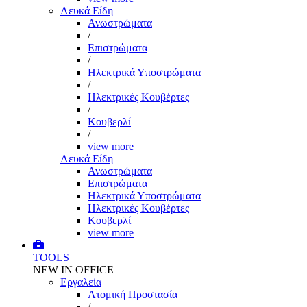
Λευκά Είδη
Ανωστρώματα
/
Επιστρώματα
/
Ηλεκτρικά Υποστρώματα
/
Ηλεκτρικές Κουβέρτες
/
Κουβερλί
/
view more
Λευκά Είδη
Ανωστρώματα
Επιστρώματα
Ηλεκτρικά Υποστρώματα
Ηλεκτρικές Κουβέρτες
Κουβερλί
view more
TOOLS
NEW IN OFFICE
Εργαλεία
Aτομική Προστασία
/