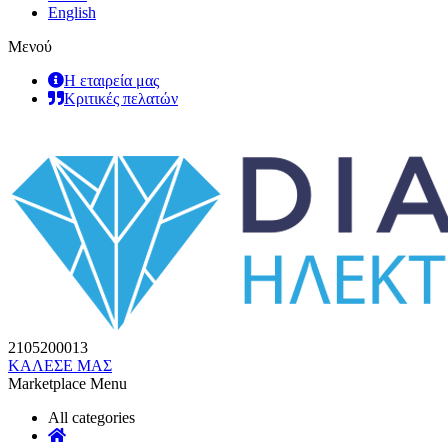
English
Μενού
Η εταιρεία μας
Κριτικές πελατών
2105200013
ΚΑΛΕΣΕ ΜΑΣ
Marketplace Menu
All categories