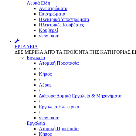
Λευκά Είδη
Ανωστρώματα
Επιστρώματα
Ηλεκτρικά Υποστρώματα
Ηλεκτρικές Κουβέρτες
Κουβερλί
view more
ΕΡΓΑΛΕΙΑ
ΔΕΣ ΜΕΡΙΚΑ ΑΠΌ ΤΑ ΠΡΟΪΌΝΤΑ ΤΗΣ ΚΑΤΗΓΟΡΙΑΣ Ε
Εργαλεία
Aτομική Προστασία
/
Kήπος
/
Αέρας
/
Διάφορα Δομικά Εργαλεία & Μηχανήματα
/
Εργαλεία Ηλεκτρικά
/
view more
Εργαλεία
Aτομική Προστασία
Kήπος