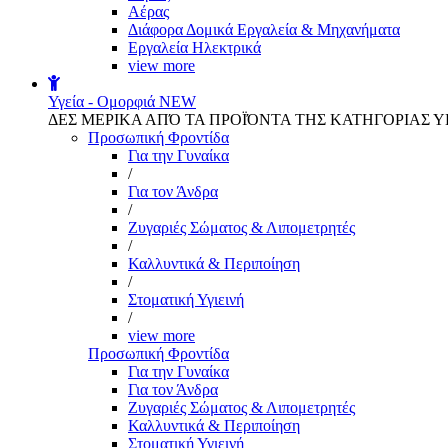
Αέρας
Διάφορα Δομικά Εργαλεία & Μηχανήματα
Εργαλεία Ηλεκτρικά
view more
Υγεία - Ομορφιά
NEW
ΔΕΣ ΜΕΡΙΚΑ ΑΠΌ ΤΑ ΠΡΟΪΌΝΤΑ ΤΗΣ ΚΑΤΗΓΟΡΙΑΣ Υ
Προσωπική Φροντίδα
Για την Γυναίκα
/
Για τον Άνδρα
/
Ζυγαριές Σώματος & Λιπομετρητές
/
Καλλυντικά & Περιποίηση
/
Στοματική Υγιεινή
/
view more
Προσωπική Φροντίδα
Για την Γυναίκα
Για τον Άνδρα
Ζυγαριές Σώματος & Λιπομετρητές
Καλλυντικά & Περιποίηση
Στοματική Υγιεινή