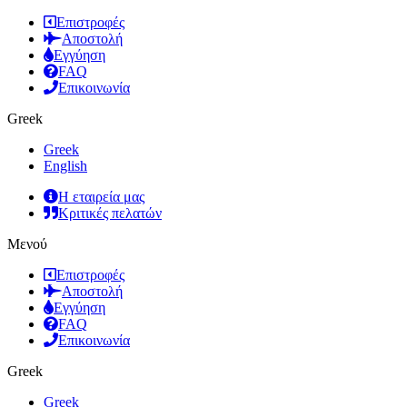
Επιστροφές
Αποστολή
Εγγύηση
FAQ
Επικοινωνία
Greek
Greek
English
Η εταιρεία μας
Κριτικές πελατών
Μενού
Επιστροφές
Αποστολή
Εγγύηση
FAQ
Επικοινωνία
Greek
Greek