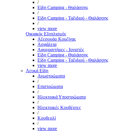
/
Είδη Camping - Θαλάσσης
/
Είδη Camping - Ταξιδιού - Θαλάσσης
/
view more
Οικιακός Εξοπλισμός
Αξεσουάρ Κουζίνας
Ασφάλεια
Αφυγραντήρες - Ιονιστές
Είδη Camping - Θαλάσσης
Είδη Camping - Ταξιδιού - Θαλάσσης
view more
Λευκά Είδη
Ανωστρώματα
/
Επιστρώματα
/
Ηλεκτρικά Υποστρώματα
/
Ηλεκτρικές Κουβέρτες
/
Κουβερλί
/
view more