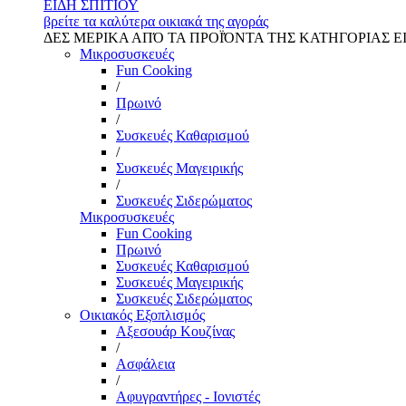
ΕΙΔΗ ΣΠΙΤΙΟΥ
βρείτε τα καλύτερα οικιακά της αγοράς
ΔΕΣ ΜΕΡΙΚΑ ΑΠΌ ΤΑ ΠΡΟΪΌΝΤΑ ΤΗΣ ΚΑΤΗΓΟΡΙΑΣ Ε
Μικροσυσκευές
Fun Cooking
/
Πρωινό
/
Συσκευές Καθαρισμού
/
Συσκευές Μαγειρικής
/
Συσκευές Σιδερώματος
Μικροσυσκευές
Fun Cooking
Πρωινό
Συσκευές Καθαρισμού
Συσκευές Μαγειρικής
Συσκευές Σιδερώματος
Οικιακός Εξοπλισμός
Αξεσουάρ Κουζίνας
/
Ασφάλεια
/
Αφυγραντήρες - Ιονιστές