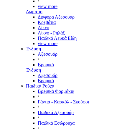
/
view more
Δωμάτιο
Διάφορα Αξεσουάρ
Κρεβάτια
Λίκνο
Λίκνο - Ρηλάξ
Παιδικά Λευκά Είδη
view more
Ένδυση
Αξεσουάρ
/
Βρεφικά
Ένδυση
Αξεσουάρ
Βρεφικά
Παιδικά Ρούχα
Βρεφικά Φορμάκια
/
Γάντια - Κασκόλ - Σκούφοι
/
Παιδικά Αξεσουάρ
/
Παιδικά Εσώρουχα
/