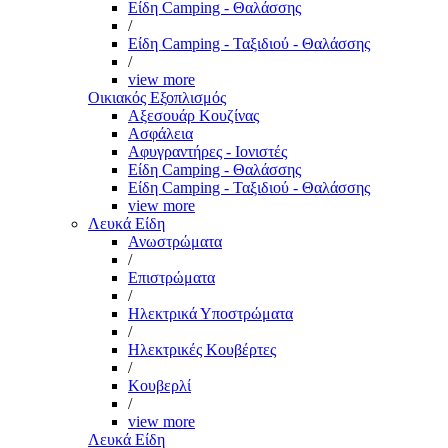
Είδη Camping - Θαλάσσης
/
Είδη Camping - Ταξιδιού - Θαλάσσης
/
view more
Οικιακός Εξοπλισμός
Αξεσουάρ Κουζίνας
Ασφάλεια
Αφυγραντήρες - Ιονιστές
Είδη Camping - Θαλάσσης
Είδη Camping - Ταξιδιού - Θαλάσσης
view more
Λευκά Είδη
Ανωστρώματα
/
Επιστρώματα
/
Ηλεκτρικά Υποστρώματα
/
Ηλεκτρικές Κουβέρτες
/
Κουβερλί
/
view more
Λευκά Είδη