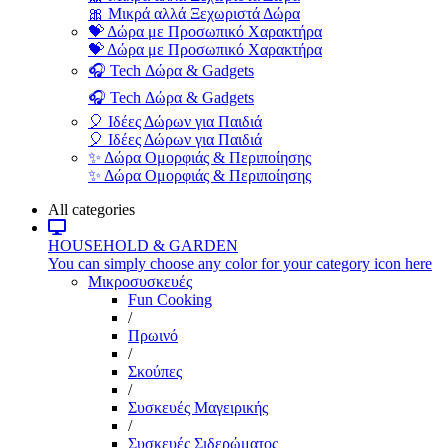
🎀 Μικρά αλλά Ξεχωριστά Δώρα
💝 Δώρα με Προσωπικό Χαρακτήρα
💝 Δώρα με Προσωπικό Χαρακτήρα
🎧 Tech Δώρα & Gadgets
🎧 Tech Δώρα & Gadgets
🎈 Ιδέες Δώρων για Παιδιά
🎈 Ιδέες Δώρων για Παιδιά
✨ Δώρα Ομορφιάς & Περιποίησης
✨ Δώρα Ομορφιάς & Περιποίησης
All categories
HOUSEHOLD & GARDEN
You can simply choose any color for your category icon here
Μικροσυσκευές
Fun Cooking
/
Πρωινό
/
Σκούπες
/
Συσκευές Μαγειρικής
/
Συσκευές Σιδερώματος