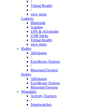
/
Virtual Reality
/
view more
Gadgets
Bluetooth
Gaming
UPS & Αξεσουάρ
USB Sticks
Virtual Reality
view more
Hobby
Αθλήματα
/
Ελεύθερος Χρόνος
/
Μουσικά Όργανα
Hobby
Αθλήματα
Ελεύθερος Χρόνος
Μουσικά Όργανα
Wearables
Activity Trackers
/
Smartwatches