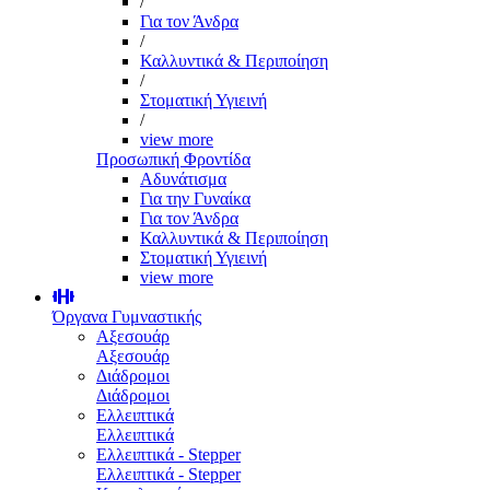
/
Για τον Άνδρα
/
Καλλυντικά & Περιποίηση
/
Στοματική Υγιεινή
/
view more
Προσωπική Φροντίδα
Αδυνάτισμα
Για την Γυναίκα
Για τον Άνδρα
Καλλυντικά & Περιποίηση
Στοματική Υγιεινή
view more
Όργανα Γυμναστικής
Αξεσουάρ
Αξεσουάρ
Διάδρομοι
Διάδρομοι
Ελλειπτικά
Ελλειπτικά
Ελλειπτικά - Stepper
Ελλειπτικά - Stepper