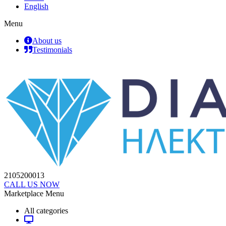
English
Menu
About us
Testimonials
2105200013
CALL US NOW
Marketplace Menu
All categories