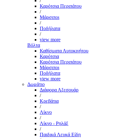
/
Καρότσια Περιπάτου
/
Μάρσιποι
/
Ποδήλατα
/
view more
Βόλτα
Καθίσματα Αυτοκινήτου
Καρότσια
Καρότσια Περιπάτου
Μάρσιποι
Ποδήλατα
view more
Δωμάτιο
Διάφορα Αξεσουάρ
/
Κρεβάτια
/
Λίκνο
/
Λίκνο - Ρηλάξ
/
Παιδικά Λευκά Είδη