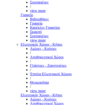
Συρταριέρες
/
view more
Γραφείο
Βιβλιοθήκες
Γραφεία
Καρέκλες Γραφείου
Σκαμπό
Συρταριέρες
view more
Εξωτερικός Χώρος - Κήπος
Αιώρες - Κούνιες
/
Αποθηκευτικοί Χώροι
/
Γλάστρες - Ζαρντινιέρες
/
Έπιπλα Εξωτερικού Χώρου
/
Θερμοκήπια
/
view more
Εξωτερικός Χώρος - Κήπος
Αιώρες - Κούνιες
Αποθηκευτικοί Χώροι