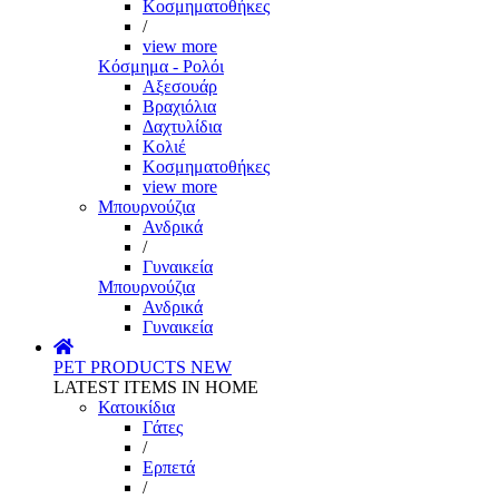
Κοσμηματοθήκες
/
view more
Κόσμημα - Ρολόι
Αξεσουάρ
Βραχιόλια
Δαχτυλίδια
Κολιέ
Κοσμηματοθήκες
view more
Μπουρνούζια
Ανδρικά
/
Γυναικεία
Μπουρνούζια
Ανδρικά
Γυναικεία
PET PRODUCTS
NEW
LATEST ITEMS IN HOME
Κατοικίδια
Γάτες
/
Ερπετά
/