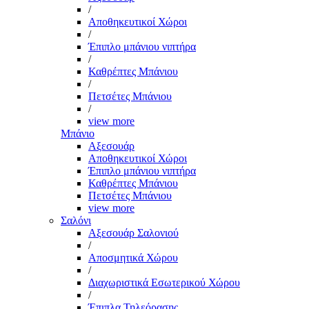
/
Αποθηκευτικοί Χώροι
/
Έπιπλο μπάνιου νιπτήρα
/
Καθρέπτες Μπάνιου
/
Πετσέτες Μπάνιου
/
view more
Μπάνιο
Αξεσουάρ
Αποθηκευτικοί Χώροι
Έπιπλο μπάνιου νιπτήρα
Καθρέπτες Μπάνιου
Πετσέτες Μπάνιου
view more
Σαλόνι
Αξεσουάρ Σαλονιού
/
Αποσμητικά Χώρου
/
Διαχωριστικά Εσωτερικού Χώρου
/
Έπιπλα Τηλεόρασης