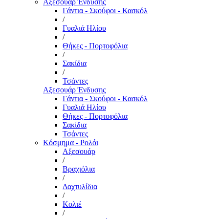
Αξεσουάρ Ένδυσης
Γάντια - Σκούφοι - Κασκόλ
/
Γυαλιά Ηλίου
/
Θήκες - Πορτοφόλια
/
Σακίδια
/
Τσάντες
Αξεσουάρ Ένδυσης
Γάντια - Σκούφοι - Κασκόλ
Γυαλιά Ηλίου
Θήκες - Πορτοφόλια
Σακίδια
Τσάντες
Κόσμημα - Ρολόι
Αξεσουάρ
/
Βραχιόλια
/
Δαχτυλίδια
/
Κολιέ
/