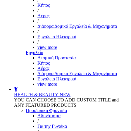
Kήπος
/
Αέρας
/
Διάφορα Δομικά Εργαλεία & Μηχανήματα
/
Εργαλεία Ηλεκτρικά
/
view more
Εργαλεία
Aτομική Προστασία
Kήπος
Αέρας
Διάφορα Δομικά Εργαλεία & Μηχανήματα
Εργαλεία Ηλεκτρικά
view more
HEALTH & BEAUTY
NEW
YOU CAN CHOOSE TO ADD CUSTOM TITLE and
ANY FEATURED PRODUCTS
Προσωπική Φροντίδα
Αδυνάτισμα
/
Για την Γυναίκα