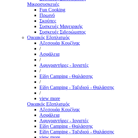
Μικροσυσκευές
Fun Cooking
Πρωινό
Σκούπες
Συσκευές Μαγειρικής
Συσκευές Σιδερώματος
Οικιακός Εξοπλισμός
Αξεσουάρ Κουζίνας
/
Ασφάλεια
/
Αφυγραντήρες - Ιονιστές
/
Είδη Camping - Θαλάσσης
/
Είδη Camping - Ταξιδιού - Θαλάσσης
/
view more
Οικιακός Εξοπλισμός
Αξεσουάρ Κουζίνας
Ασφάλεια
Αφυγραντήρες - Ιονιστές
Είδη Camping - Θαλάσσης
Είδη Camping - Ταξιδιού - Θαλάσσης
view more