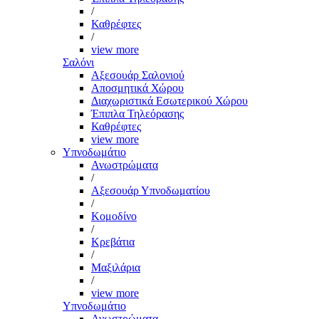
/
Καθρέφτες
/
view more
Σαλόνι
Αξεσουάρ Σαλονιού
Αποσμητικά Χώρου
Διαχωριστικά Εσωτερικού Χώρου
Έπιπλα Τηλεόρασης
Καθρέφτες
view more
Υπνοδωμάτιο
Ανωστρώματα
/
Αξεσουάρ Υπνοδωματίου
/
Κομοδίνο
/
Κρεβάτια
/
Μαξιλάρια
/
view more
Υπνοδωμάτιο
Ανωστρώματα