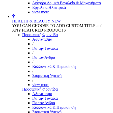
Διάφορα Δομικά Εργαλεία & Μηχανήματα
Εργαλεία Ηλεκτρικά
view more
HEALTH & BEAUTY
NEW
YOU CAN CHOOSE TO ADD CUSTOM TITLE and
ANY FEATURED PRODUCTS
Προσωπική Φροντίδα
Αδυνάτισμα
/
Για την Γυναίκα
/
Για τον Άνδρα
/
Καλλυντικά & Περιποίηση
/
Στοματική Υγιεινή
/
view more
Προσωπική Φροντίδα
Αδυνάτισμα
Για την Γυναίκα
Για τον Άνδρα
Καλλυντικά & Περιποίηση
Στοματική Υγιεινή