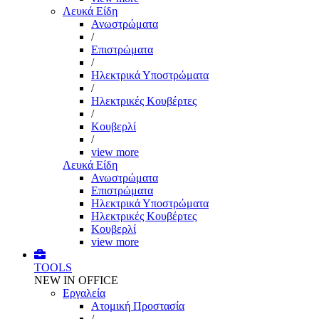
Λευκά Είδη
Ανωστρώματα
/
Επιστρώματα
/
Ηλεκτρικά Υποστρώματα
/
Ηλεκτρικές Κουβέρτες
/
Κουβερλί
/
view more
Λευκά Είδη
Ανωστρώματα
Επιστρώματα
Ηλεκτρικά Υποστρώματα
Ηλεκτρικές Κουβέρτες
Κουβερλί
view more
TOOLS
NEW IN OFFICE
Εργαλεία
Aτομική Προστασία
/