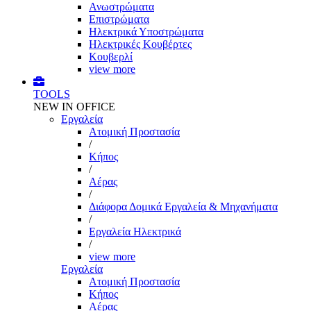
Ανωστρώματα
Επιστρώματα
Ηλεκτρικά Υποστρώματα
Ηλεκτρικές Κουβέρτες
Κουβερλί
view more
TOOLS
NEW IN OFFICE
Εργαλεία
Aτομική Προστασία
/
Kήπος
/
Αέρας
/
Διάφορα Δομικά Εργαλεία & Μηχανήματα
/
Εργαλεία Ηλεκτρικά
/
view more
Εργαλεία
Aτομική Προστασία
Kήπος
Αέρας