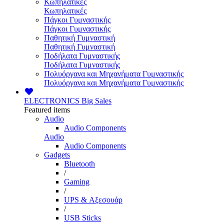
Κωπηλατικές
Κωπηλατικές
Πάγκοι Γυμναστικής
Πάγκοι Γυμναστικής
Παθητική Γυμναστική
Παθητική Γυμναστική
Ποδήλατα Γυμναστικής
Ποδήλατα Γυμναστικής
Πολυόργανα και Μηχανήματα Γυμναστικής
Πολυόργανα και Μηχανήματα Γυμναστικής
ELECTRONICS
Big Sales
Featured items
Audio
Audio Components
Audio
Audio Components
Gadgets
Bluetooth
/
Gaming
/
UPS & Αξεσουάρ
/
USB Sticks