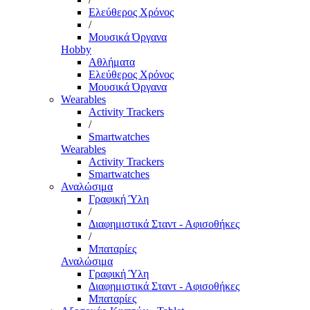
Ελεύθερος Χρόνος
/
Μουσικά Όργανα
Hobby
Αθλήματα
Ελεύθερος Χρόνος
Μουσικά Όργανα
Wearables
Activity Trackers
/
Smartwatches
Wearables
Activity Trackers
Smartwatches
Αναλώσιμα
Γραφική Ύλη
/
Διαφημιστικά Σταντ - Αφισοθήκες
/
Μπαταρίες
Αναλώσιμα
Γραφική Ύλη
Διαφημιστικά Σταντ - Αφισοθήκες
Μπαταρίες