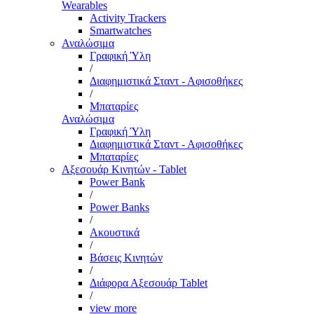
Wearables
Activity Trackers
Smartwatches
Αναλώσιμα
Γραφική Ύλη
/
Διαφημιστικά Σταντ - Αφισοθήκες
/
Μπαταρίες
Αναλώσιμα
Γραφική Ύλη
Διαφημιστικά Σταντ - Αφισοθήκες
Μπαταρίες
Αξεσουάρ Κινητών - Tablet
Power Bank
/
Power Banks
/
Ακουστικά
/
Βάσεις Κινητών
/
Διάφορα Αξεσουάρ Tablet
/
view more