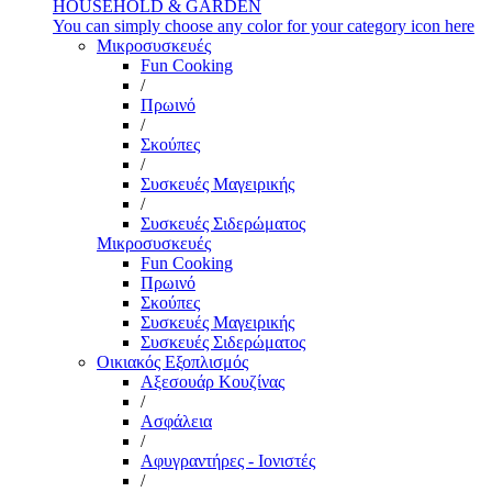
HOUSEHOLD & GARDEN
You can simply choose any color for your category icon here
Μικροσυσκευές
Fun Cooking
/
Πρωινό
/
Σκούπες
/
Συσκευές Μαγειρικής
/
Συσκευές Σιδερώματος
Μικροσυσκευές
Fun Cooking
Πρωινό
Σκούπες
Συσκευές Μαγειρικής
Συσκευές Σιδερώματος
Οικιακός Εξοπλισμός
Αξεσουάρ Κουζίνας
/
Ασφάλεια
/
Αφυγραντήρες - Ιονιστές
/