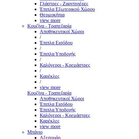
Γλάστρες - Ζαρντινιέρες
Έπιπλα Εξωτερικού Χώρου
Θερμοκήπια
view more
Κουζίνα - Τραπεζαρία
Αποθηκευτικοί Χώροι
/
Έπιπλα Εισόδου
/
Έπιπλα Υποδοχής
/
Καλόγεροι - Κρεμάστρες
/
Καρέκλες
/
view more
Κουζίνα - Τραπεζαρία
Αποθηκευτικοί Χώροι
Έπιπλα Εισόδου
Έπιπλα Υποδοχής
Καλόγεροι - Κρεμάστρες
Καρέκλες
view more
Μπάνιο
Αξεσουάρ