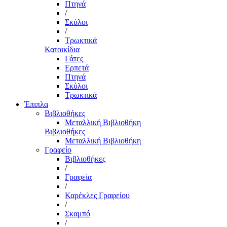
Πτηνά
/
Σκύλοι
/
Τρωκτικά
Κατοικίδια
Γάτες
Ερπετά
Πτηνά
Σκύλοι
Τρωκτικά
Έπιπλα
Βιβλιοθήκες
Μεταλλική Βιβλιοθήκη
Βιβλιοθήκες
Μεταλλική Βιβλιοθήκη
Γραφείο
Βιβλιοθήκες
/
Γραφεία
/
Καρέκλες Γραφείου
/
Σκαμπό
/