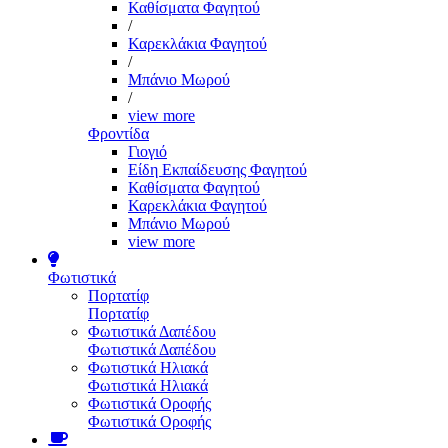
Καθίσματα Φαγητού
/
Καρεκλάκια Φαγητού
/
Μπάνιο Μωρού
/
view more
Φροντίδα
Γιογιό
Είδη Εκπαίδευσης Φαγητού
Καθίσματα Φαγητού
Καρεκλάκια Φαγητού
Μπάνιο Μωρού
view more
Φωτιστικά
Πορτατίφ
Πορτατίφ
Φωτιστικά Δαπέδου
Φωτιστικά Δαπέδου
Φωτιστικά Ηλιακά
Φωτιστικά Ηλιακά
Φωτιστικά Οροφής
Φωτιστικά Οροφής