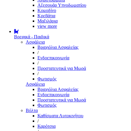
Αξεσουάρ Υπνοδωματίου
Κομοδίνο
Κρεβάτια
Μαξιλάρια
view more
Βρεφικά - Παιδικά
Ασφάλεια
Βραχιόλια Ασφαλείας
/
Ενδοεπικοινωνία
/
Προστατευτικά για Μωρά
/
Φωτισμός
Ασφάλεια
Βραχιόλια Ασφαλείας
Ενδοεπικοινωνία
Προστατευτικά για Μωρά
Φωτισμός
Βόλτα
Καθίσματα Αυτοκινήτου
/
Καρότσια