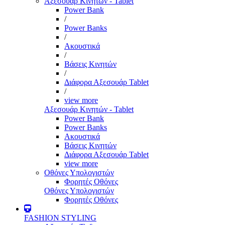
Αξεσουάρ Κινητών - Tablet
Power Bank
/
Power Banks
/
Ακουστικά
/
Βάσεις Κινητών
/
Διάφορα Αξεσουάρ Tablet
/
view more
Αξεσουάρ Κινητών - Tablet
Power Bank
Power Banks
Ακουστικά
Βάσεις Κινητών
Διάφορα Αξεσουάρ Tablet
view more
Οθόνες Υπολογιστών
Φορητές Οθόνες
Οθόνες Υπολογιστών
Φορητές Οθόνες
FASHION STYLING