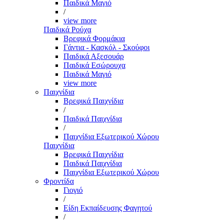
Παιδικά Μαγιό
/
view more
Παιδικά Ρούχα
Βρεφικά Φορμάκια
Γάντια - Κασκόλ - Σκούφοι
Παιδικά Αξεσουάρ
Παιδικά Εσώρουχα
Παιδικά Μαγιό
view more
Παιχνίδια
Βρεφικά Παιχνίδια
/
Παιδικά Παιχνίδια
/
Παιχνίδια Εξωτερικού Χώρου
Παιχνίδια
Βρεφικά Παιχνίδια
Παιδικά Παιχνίδια
Παιχνίδια Εξωτερικού Χώρου
Φροντίδα
Γιογιό
/
Είδη Εκπαίδευσης Φαγητού
/