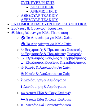
ΣΥΣΚΕΥΕΣ ΨΗΞΗΣ
AIR COOLER
ΑΝΕΜΙΣΤΗΡΕΣ
ΑΞΕΣΟΥΑΡ ΤΖΑΚΙΟΥ
ΑΞΕΣΟΥΑΡ ΤΖΑΚΙΟΥ
ΕΝΤΟΜΟΠΑΓΙΔΕΣ - ΕΝΤΟΜΟΑΠΩΘΗΤΙΚΑ
Συσκευές & Οργάνωση Κουζίνας
🎁 Ιδέες Δώρων για Κάθε Περίσταση
🏠 Τα Απαραίτητα για Κάθε Σπίτι
🏠 Τα Απαραίτητα για Κάθε Σπίτι
✨ Ξεχωριστές & Πρωτότυπες Συσκευές
✨ Ξεχωριστές & Πρωτότυπες Συσκευές
🍳 Εξοπλισμός Κουζίνας & Σερβιρίσματος
🍳 Εξοπλισμός Κουζίνας & Σερβιρίσματος
☕ Καφές & Απόλαυση στο Σπίτι
☕ Καφές & Απόλαυση στο Σπίτι
🕯️ Διακόσμηση & Ατμόσφαιρα
🕯️ Διακόσμηση & Ατμόσφαιρα
🛏️ Λευκά Είδη & Cozy Επιλογές
🛏️ Λευκά Είδη & Cozy Επιλογές
🎀 Μικρά αλλά Ξεχωριστά Δώρα