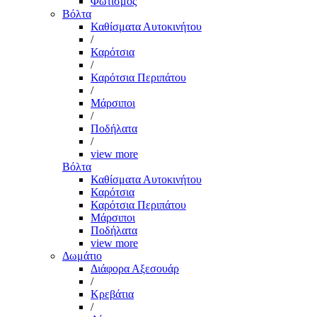
Φωτισμός
Βόλτα
Καθίσματα Αυτοκινήτου
/
Καρότσια
/
Καρότσια Περιπάτου
/
Μάρσιποι
/
Ποδήλατα
/
view more
Βόλτα
Καθίσματα Αυτοκινήτου
Καρότσια
Καρότσια Περιπάτου
Μάρσιποι
Ποδήλατα
view more
Δωμάτιο
Διάφορα Αξεσουάρ
/
Κρεβάτια
/