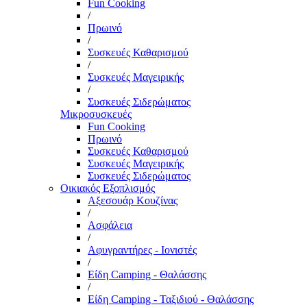
Fun Cooking
/
Πρωινό
/
Συσκευές Καθαρισμού
/
Συσκευές Μαγειρικής
/
Συσκευές Σιδερώματος
Μικροσυσκευές
Fun Cooking
Πρωινό
Συσκευές Καθαρισμού
Συσκευές Μαγειρικής
Συσκευές Σιδερώματος
Οικιακός Εξοπλισμός
Αξεσουάρ Κουζίνας
/
Ασφάλεια
/
Αφυγραντήρες - Ιονιστές
/
Είδη Camping - Θαλάσσης
/
Είδη Camping - Ταξιδιού - Θαλάσσης