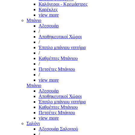
Καλόγεροι - Κρεμάστρες
Καρέκλες
view more
Μπάνιο
Αξεσουάρ
/
Αποθηκευτικοί Χώροι
/
Έπιπλο μπάνιου νιπτήρα
/
Καθρέπτες Μπάνιου
/
Πετσέτες Μπάνιου
/
view more
Μπάνιο
Αξεσουάρ
Αποθηκευτικοί Χώροι
Έπιπλο μπάνιου νιπτήρα
Καθρέπτες Μπάνιου
Πετσέτες Μπάνιου
view more
Σαλόνι
Αξεσουάρ Σαλονιού
/