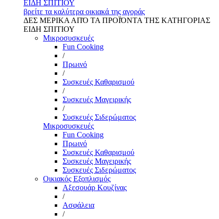
ΕΙΔΗ ΣΠΙΤΙΟΥ
βρείτε τα καλύτερα οικιακά της αγοράς
ΔΕΣ ΜΕΡΙΚΑ ΑΠΌ ΤΑ ΠΡΟΪΌΝΤΑ ΤΗΣ ΚΑΤΗΓΟΡΙΑΣ
ΕΙΔΗ ΣΠΙΤΙΟΥ
Μικροσυσκευές
Fun Cooking
/
Πρωινό
/
Συσκευές Καθαρισμού
/
Συσκευές Μαγειρικής
/
Συσκευές Σιδερώματος
Μικροσυσκευές
Fun Cooking
Πρωινό
Συσκευές Καθαρισμού
Συσκευές Μαγειρικής
Συσκευές Σιδερώματος
Οικιακός Εξοπλισμός
Αξεσουάρ Κουζίνας
/
Ασφάλεια
/