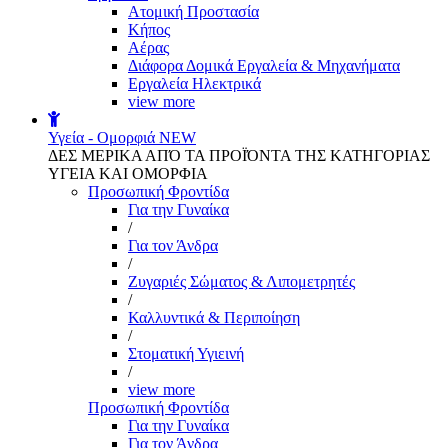
Aτομική Προστασία
Kήπος
Αέρας
Διάφορα Δομικά Εργαλεία & Μηχανήματα
Εργαλεία Ηλεκτρικά
view more
Υγεία - Ομορφιά
NEW
ΔΕΣ ΜΕΡΙΚΑ ΑΠΌ ΤΑ ΠΡΟΪΌΝΤΑ ΤΗΣ ΚΑΤΗΓΟΡΙΑΣ
ΥΓΕΙΑ ΚΑΙ ΟΜΟΡΦΙΑ
Προσωπική Φροντίδα
Για την Γυναίκα
/
Για τον Άνδρα
/
Ζυγαριές Σώματος & Λιπομετρητές
/
Καλλυντικά & Περιποίηση
/
Στοματική Υγιεινή
/
view more
Προσωπική Φροντίδα
Για την Γυναίκα
Για τον Άνδρα