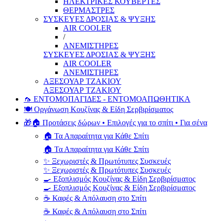
ΗΛΕΚΤΡΙΚΕΣ ΚΟΥΒΕΡΤΕΣ
ΘΕΡΜΑΣΤΡΕΣ
ΣΥΣΚΕΥΕΣ ΔΡΟΣΙΑΣ & ΨΥΞΗΣ
AIR COOLER
/
ΑΝΕΜΙΣΤΗΡΕΣ
ΣΥΣΚΕΥΕΣ ΔΡΟΣΙΑΣ & ΨΥΞΗΣ
AIR COOLER
ΑΝΕΜΙΣΤΗΡΕΣ
ΑΞΕΣΟΥΑΡ ΤΖΑΚΙΟΥ
ΑΞΕΣΟΥΑΡ ΤΖΑΚΙΟΥ
🦟 ΕΝΤΟΜΟΠΑΓΙΔΕΣ - ΕΝΤΟΜΟΑΠΩΘΗΤΙΚΑ
🍽️ Οργάνωση Κουζίνας & Είδη Σερβιρίσματος
🎁🏠 Προτάσεις δώρων • Επιλογές για το σπίτι • Για σένα
🏠 Τα Απαραίτητα για Κάθε Σπίτι
🏠 Τα Απαραίτητα για Κάθε Σπίτι
✨ Ξεχωριστές & Πρωτότυπες Συσκευές
✨ Ξεχωριστές & Πρωτότυπες Συσκευές
🍳 Εξοπλισμός Κουζίνας & Είδη Σερβιρίσματος
🍳 Εξοπλισμός Κουζίνας & Είδη Σερβιρίσματος
☕ Καφές & Απόλαυση στο Σπίτι
☕ Καφές & Απόλαυση στο Σπίτι