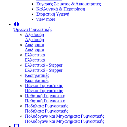
Ζυγαριές Σώματος & Λιπομετρητές
Καλλυντικά & Περιποίηση
Στοματική Υγιεινή
view more
Όργανα Γυμναστικής
Αξεσουάρ
Αξεσουάρ
Διάδρομοι
Διάδρομοι
Ελλειπτικά
Ελλειπτικά
Ελλειπτικά - Stepper
Ελλειπτικά - Stepper
Κωπηλατικές
Κωπηλατικές
Πάγκοι Γυμναστικής
Πάγκοι Γυμναστικής
Παθητική Γυμναστική
Παθητική Γυμναστική
Ποδήλατα Γυμναστικής
Ποδήλατα Γυμναστικής
Πολυόργανα και Μηχανήματα Γυμναστικής
Πολυόργανα και Μηχανήματα Γυμναστικής