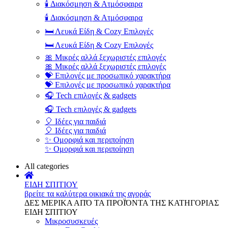
🕯️ Διακόσμηση & Ατμόσφαιρα
🕯️ Διακόσμηση & Ατμόσφαιρα
🛏️ Λευκά Είδη & Cozy Επιλογές
🛏️ Λευκά Είδη & Cozy Επιλογές
🎀 Μικρές αλλά ξεχωριστές επιλογές
🎀 Μικρές αλλά ξεχωριστές επιλογές
💝 Επιλογές με προσωπικό χαρακτήρα
💝 Επιλογές με προσωπικό χαρακτήρα
🎧 Tech επιλογές & gadgets
🎧 Tech επιλογές & gadgets
🎈 Ιδέες για παιδιά
🎈 Ιδέες για παιδιά
✨ Ομορφιά και περιποίηση
✨ Ομορφιά και περιποίηση
All categories
ΕΙΔΗ ΣΠΙΤΙΟΥ
βρείτε τα καλύτερα οικιακά της αγοράς
ΔΕΣ ΜΕΡΙΚΑ ΑΠΌ ΤΑ ΠΡΟΪΌΝΤΑ ΤΗΣ ΚΑΤΗΓΟΡΙΑΣ
ΕΙΔΗ ΣΠΙΤΙΟΥ
Μικροσυσκευές