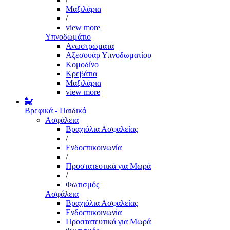
Μαξιλάρια
/
view more
Υπνοδωμάτιο
Ανωστρώματα
Αξεσουάρ Υπνοδωματίου
Κομοδίνο
Κρεβάτια
Μαξιλάρια
view more
Βρεφικά - Παιδικά
Ασφάλεια
Βραχιόλια Ασφαλείας
/
Ενδοεπικοινωνία
/
Προστατευτικά για Μωρά
/
Φωτισμός
Ασφάλεια
Βραχιόλια Ασφαλείας
Ενδοεπικοινωνία
Προστατευτικά για Μωρά