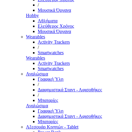
/
Μουσικά Όργανα
Hobby
Αθλήματα
Ελεύθερος Χρόνος
Μουσικά Όργανα
Wearables
Activity Trackers
/
Smartwatches
Wearables
Activity Trackers
Smartwatches
Αναλώσιμα
Γραφική Ύλη
/
Διαφημιστικά Σταντ - Αφισοθήκες
/
Μπαταρίες
Αναλώσιμα
Γραφική Ύλη
Διαφημιστικά Σταντ - Αφισοθήκες
Μπαταρίες
Αξεσουάρ Κινητών - Tablet