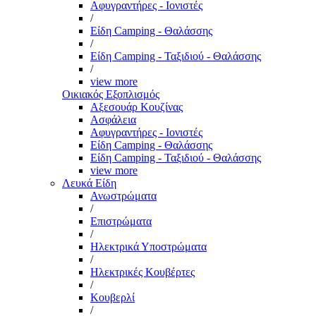
Αφυγραντήρες - Ιονιστές
/
Είδη Camping - Θαλάσσης
/
Είδη Camping - Ταξιδιού - Θαλάσσης
/
view more
Οικιακός Εξοπλισμός
Αξεσουάρ Κουζίνας
Ασφάλεια
Αφυγραντήρες - Ιονιστές
Είδη Camping - Θαλάσσης
Είδη Camping - Ταξιδιού - Θαλάσσης
view more
Λευκά Είδη
Ανωστρώματα
/
Επιστρώματα
/
Ηλεκτρικά Υποστρώματα
/
Ηλεκτρικές Κουβέρτες
/
Κουβερλί
/