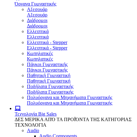
Όργανα Γυμναστικής
Αξεσουάρ
Αξεσουάρ
Διάδρομοι
Διάδρομοι
Ελλειπτικά
Ελλειπτικά
Ελλειπτικά - Stepper
Ελλειπτικά - Stepper
Κωπηλατικές
Κωπηλατικές
Πάγκοι Γυμναστικής
Πάγκοι Γυμναστικής
Παθητική Γυμναστική
Παθητική Γυμναστική
Ποδήλατα Γυμναστικής
Ποδήλατα Γυμναστικής
Πολυόργανα και Μηχανήματα Γυμναστικής
Πολυόργανα και Μηχανήματα Γυμναστικής
Τεχνολογία
Big Sales
ΔΕΣ ΜΕΡΙΚΑ ΑΠΌ ΤΑ ΠΡΟΪΌΝΤΑ ΤΗΣ ΚΑΤΗΓΟΡΙΑΣ
ΤΕΧΝΟΛΟΓΙΑ
Audio
Audio Components