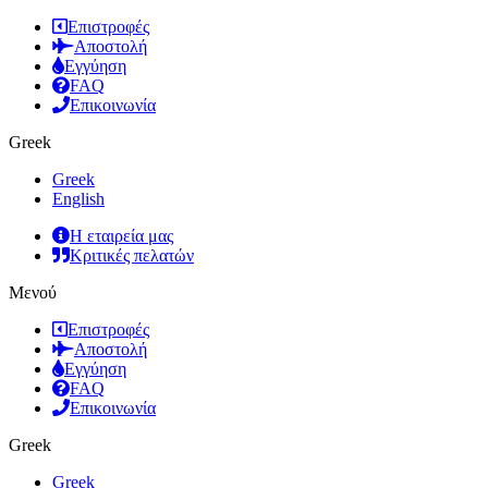
Επιστροφές
Αποστολή
Εγγύηση
FAQ
Επικοινωνία
Greek
Greek
English
Η εταιρεία μας
Κριτικές πελατών
Μενού
Επιστροφές
Αποστολή
Εγγύηση
FAQ
Επικοινωνία
Greek
Greek