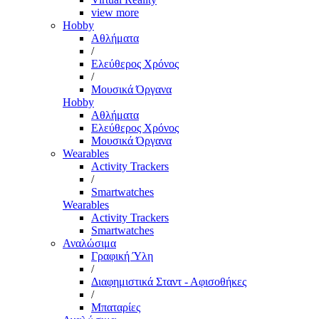
view more
Hobby
Αθλήματα
/
Ελεύθερος Χρόνος
/
Μουσικά Όργανα
Hobby
Αθλήματα
Ελεύθερος Χρόνος
Μουσικά Όργανα
Wearables
Activity Trackers
/
Smartwatches
Wearables
Activity Trackers
Smartwatches
Αναλώσιμα
Γραφική Ύλη
/
Διαφημιστικά Σταντ - Αφισοθήκες
/
Μπαταρίες