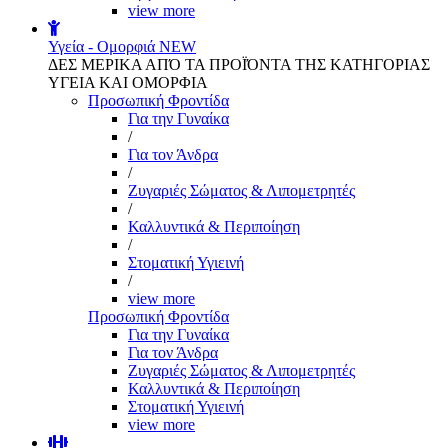
view more
Υγεία - Ομορφιά
NEW
ΔΕΣ ΜΕΡΙΚΑ ΑΠΌ ΤΑ ΠΡΟΪΌΝΤΑ ΤΗΣ ΚΑΤΗΓΟΡΙΑΣ
ΥΓΕΙΑ ΚΑΙ ΟΜΟΡΦΙΑ
Προσωπική Φροντίδα
Για την Γυναίκα
/
Για τον Άνδρα
/
Ζυγαριές Σώματος & Λιπομετρητές
/
Καλλυντικά & Περιποίηση
/
Στοματική Υγιεινή
/
view more
Προσωπική Φροντίδα
Για την Γυναίκα
Για τον Άνδρα
Ζυγαριές Σώματος & Λιπομετρητές
Καλλυντικά & Περιποίηση
Στοματική Υγιεινή
view more