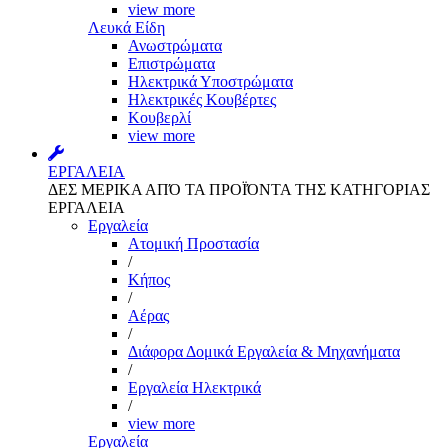
view more
Λευκά Είδη
Ανωστρώματα
Επιστρώματα
Ηλεκτρικά Υποστρώματα
Ηλεκτρικές Κουβέρτες
Κουβερλί
view more
ΕΡΓΑΛΕΙΑ
ΔΕΣ ΜΕΡΙΚΑ ΑΠΌ ΤΑ ΠΡΟΪΌΝΤΑ ΤΗΣ ΚΑΤΗΓΟΡΙΑΣ
ΕΡΓΑΛΕΙΑ
Εργαλεία
Aτομική Προστασία
/
Kήπος
/
Αέρας
/
Διάφορα Δομικά Εργαλεία & Μηχανήματα
/
Εργαλεία Ηλεκτρικά
/
view more
Εργαλεία