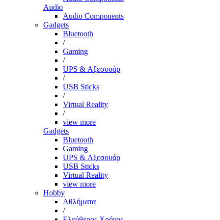
Audio
Audio Components
Gadgets
Bluetooth
/
Gaming
/
UPS & Αξεσουάρ
/
USB Sticks
/
Virtual Reality
/
view more
Gadgets
Bluetooth
Gaming
UPS & Αξεσουάρ
USB Sticks
Virtual Reality
view more
Hobby
Αθλήματα
/
Ελεύθερος Χρόνος