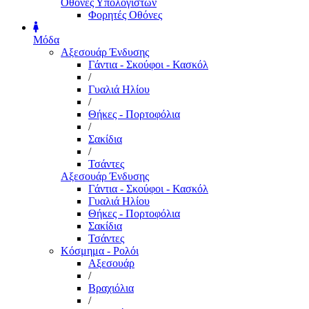
Οθόνες Υπολογιστών
Φορητές Οθόνες
Μόδα
Αξεσουάρ Ένδυσης
Γάντια - Σκούφοι - Κασκόλ
/
Γυαλιά Ηλίου
/
Θήκες - Πορτοφόλια
/
Σακίδια
/
Τσάντες
Αξεσουάρ Ένδυσης
Γάντια - Σκούφοι - Κασκόλ
Γυαλιά Ηλίου
Θήκες - Πορτοφόλια
Σακίδια
Τσάντες
Κόσμημα - Ρολόι
Αξεσουάρ
/
Βραχιόλια
/