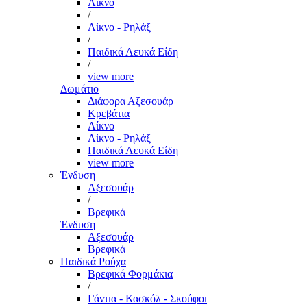
Λίκνο
/
Λίκνο - Ρηλάξ
/
Παιδικά Λευκά Είδη
/
view more
Δωμάτιο
Διάφορα Αξεσουάρ
Κρεβάτια
Λίκνο
Λίκνο - Ρηλάξ
Παιδικά Λευκά Είδη
view more
Ένδυση
Αξεσουάρ
/
Βρεφικά
Ένδυση
Αξεσουάρ
Βρεφικά
Παιδικά Ρούχα
Βρεφικά Φορμάκια
/
Γάντια - Κασκόλ - Σκούφοι