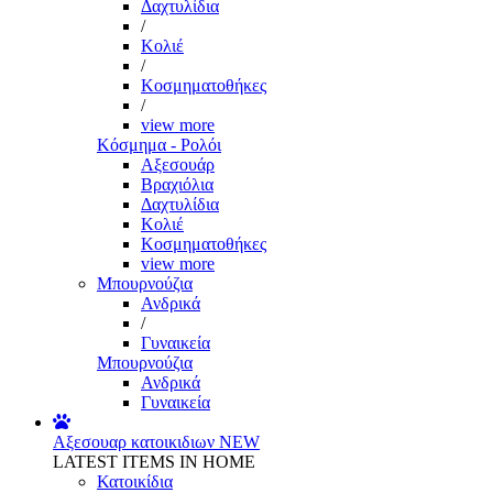
Δαχτυλίδια
/
Κολιέ
/
Κοσμηματοθήκες
/
view more
Κόσμημα - Ρολόι
Αξεσουάρ
Βραχιόλια
Δαχτυλίδια
Κολιέ
Κοσμηματοθήκες
view more
Μπουρνούζια
Ανδρικά
/
Γυναικεία
Μπουρνούζια
Ανδρικά
Γυναικεία
Αξεσουαρ κατοικιδιων
NEW
LATEST ITEMS IN HOME
Κατοικίδια