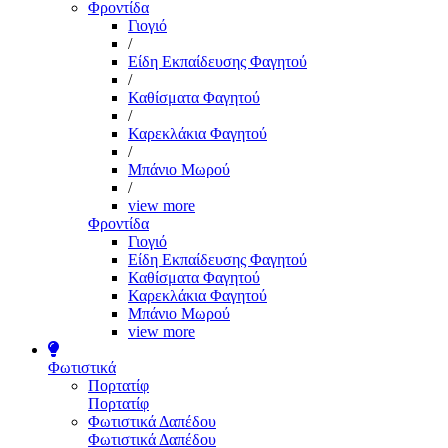
Φροντίδα
Γιογιό
/
Είδη Εκπαίδευσης Φαγητού
/
Καθίσματα Φαγητού
/
Καρεκλάκια Φαγητού
/
Μπάνιο Μωρού
/
view more
Φροντίδα
Γιογιό
Είδη Εκπαίδευσης Φαγητού
Καθίσματα Φαγητού
Καρεκλάκια Φαγητού
Μπάνιο Μωρού
view more
Φωτιστικά
Πορτατίφ
Πορτατίφ
Φωτιστικά Δαπέδου
Φωτιστικά Δαπέδου