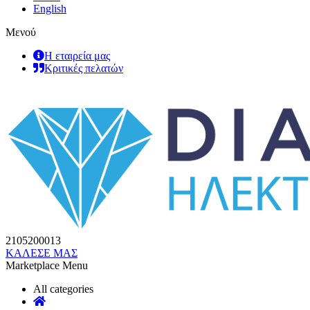
English
Μενού
Η εταιρεία μας
Κριτικές πελατών
2105200013
ΚΑΛΕΣΕ ΜΑΣ
Marketplace Menu
All categories