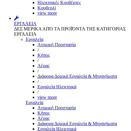
Ηλεκτρικές Κουβέρτες
Κουβερλί
view more
ΕΡΓΑΛΕΙΑ
ΔΕΣ ΜΕΡΙΚΑ ΑΠΌ ΤΑ ΠΡΟΪΌΝΤΑ ΤΗΣ ΚΑΤΗΓΟΡΙΑΣ
ΕΡΓΑΛΕΙΑ
Εργαλεία
Aτομική Προστασία
/
Kήπος
/
Αέρας
/
Διάφορα Δομικά Εργαλεία & Μηχανήματα
/
Εργαλεία Ηλεκτρικά
/
view more
Εργαλεία
Aτομική Προστασία
Kήπος
Αέρας
Διάφορα Δομικά Εργαλεία & Μηχανήματα
Εργαλεία Ηλεκτρικά