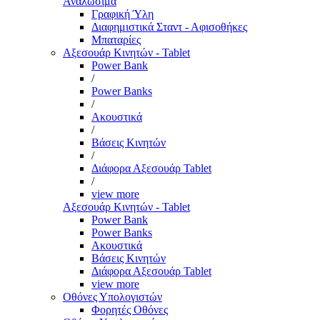
Αναλώσιμα
Γραφική Ύλη
Διαφημιστικά Σταντ - Αφισοθήκες
Μπαταρίες
Αξεσουάρ Κινητών - Tablet
Power Bank
/
Power Banks
/
Ακουστικά
/
Βάσεις Κινητών
/
Διάφορα Αξεσουάρ Tablet
/
view more
Αξεσουάρ Κινητών - Tablet
Power Bank
Power Banks
Ακουστικά
Βάσεις Κινητών
Διάφορα Αξεσουάρ Tablet
view more
Οθόνες Υπολογιστών
Φορητές Οθόνες