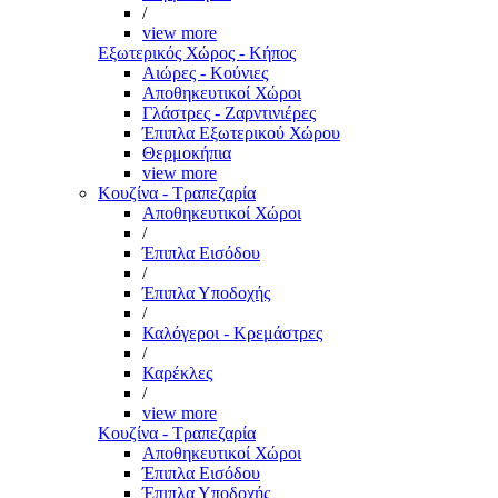
/
view more
Εξωτερικός Χώρος - Κήπος
Αιώρες - Κούνιες
Αποθηκευτικοί Χώροι
Γλάστρες - Ζαρντινιέρες
Έπιπλα Εξωτερικού Χώρου
Θερμοκήπια
view more
Κουζίνα - Τραπεζαρία
Αποθηκευτικοί Χώροι
/
Έπιπλα Εισόδου
/
Έπιπλα Υποδοχής
/
Καλόγεροι - Κρεμάστρες
/
Καρέκλες
/
view more
Κουζίνα - Τραπεζαρία
Αποθηκευτικοί Χώροι
Έπιπλα Εισόδου
Έπιπλα Υποδοχής