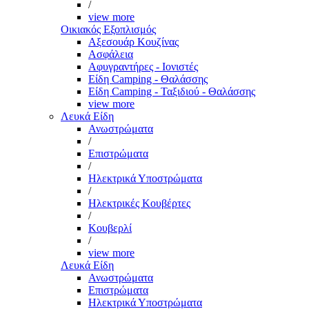
/
view more
Οικιακός Εξοπλισμός
Αξεσουάρ Κουζίνας
Ασφάλεια
Αφυγραντήρες - Ιονιστές
Είδη Camping - Θαλάσσης
Είδη Camping - Ταξιδιού - Θαλάσσης
view more
Λευκά Είδη
Ανωστρώματα
/
Επιστρώματα
/
Ηλεκτρικά Υποστρώματα
/
Ηλεκτρικές Κουβέρτες
/
Κουβερλί
/
view more
Λευκά Είδη
Ανωστρώματα
Επιστρώματα
Ηλεκτρικά Υποστρώματα