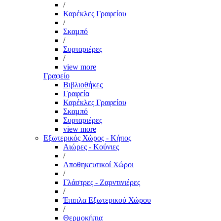
/
Καρέκλες Γραφείου
/
Σκαμπό
/
Συρταριέρες
/
view more
Γραφείο
Βιβλιοθήκες
Γραφεία
Καρέκλες Γραφείου
Σκαμπό
Συρταριέρες
view more
Εξωτερικός Χώρος - Κήπος
Αιώρες - Κούνιες
/
Αποθηκευτικοί Χώροι
/
Γλάστρες - Ζαρντινιέρες
/
Έπιπλα Εξωτερικού Χώρου
/
Θερμοκήπια