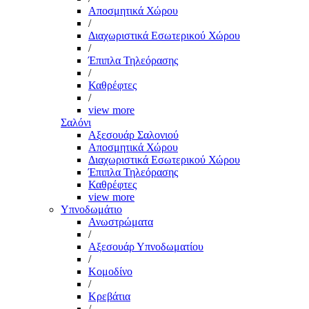
Αποσμητικά Χώρου
/
Διαχωριστικά Εσωτερικού Χώρου
/
Έπιπλα Τηλεόρασης
/
Καθρέφτες
/
view more
Σαλόνι
Αξεσουάρ Σαλονιού
Αποσμητικά Χώρου
Διαχωριστικά Εσωτερικού Χώρου
Έπιπλα Τηλεόρασης
Καθρέφτες
view more
Υπνοδωμάτιο
Ανωστρώματα
/
Αξεσουάρ Υπνοδωματίου
/
Κομοδίνο
/
Κρεβάτια
/