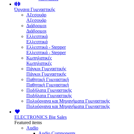
Όργανα Γυμναστικής
Αξεσουάρ
Αξεσουάρ
Διάδρομοι
Διάδρομοι
Ελλειπτικά
Ελλειπτικά
Ελλειπτικά - Stepper
Ελλειπτικά - Stepper
Κωπηλατικές
Κωπηλατικές
Πάγκοι Γυμναστικής
Πάγκοι Γυμναστικής
Παθητική Γυμναστική
Παθητική Γυμναστική
Ποδήλατα Γυμναστικής
Ποδήλατα Γυμναστικής
Πολυόργανα και Μηχανήματα Γυμναστικής
Πολυόργανα και Μηχανήματα Γυμναστικής
ELECTRONICS
Big Sales
Featured items
Audio
Audio Components