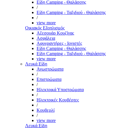
Είδη Camping - Θαλάσσης
/
Είδη Camping - Ταξιδιού - Θαλάσσης
/
view more
Οικιακός Εξοπλισμός
Αξεσουάρ Κουζίνας
Ασφάλεια
Αφυγραντήρες - Ιονιστές
Είδη Camping - Θαλάσσης
Είδη Camping - Ταξιδιού - Θαλάσσης
view more
Λευκά Είδη
Ανωστρώματα
/
Επιστρώματα
/
Ηλεκτρικά Υποστρώματα
/
Ηλεκτρικές Κουβέρτες
/
Κουβερλί
/
view more
Λευκά Είδη