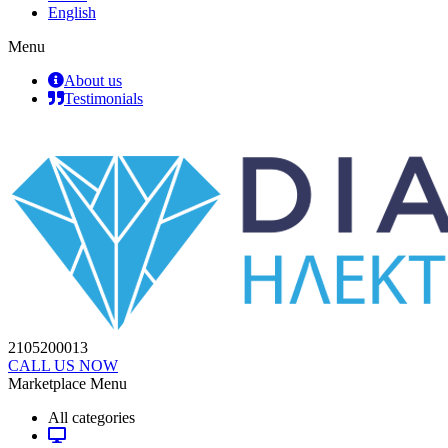
English
Menu
About us
Testimonials
2105200013
CALL US NOW
Marketplace Menu
All categories