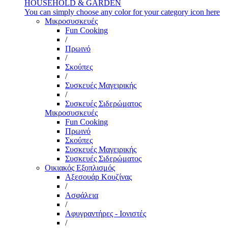
HOUSEHOLD & GARDEN
You can simply choose any color for your category icon here
Μικροσυσκευές
Fun Cooking
/
Πρωινό
/
Σκούπες
/
Συσκευές Μαγειρικής
/
Συσκευές Σιδερώματος
Μικροσυσκευές
Fun Cooking
Πρωινό
Σκούπες
Συσκευές Μαγειρικής
Συσκευές Σιδερώματος
Οικιακός Εξοπλισμός
Αξεσουάρ Κουζίνας
/
Ασφάλεια
/
Αφυγραντήρες - Ιονιστές
/