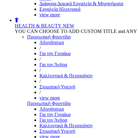
Διάφορα Δομικά Εργαλεία & Μηχανήματα
Εργαλεία Ηλεκτρικά
view more
HEALTH & BEAUTY
NEW
YOU CAN CHOOSE TO ADD CUSTOM TITLE and AN
Προσωπική Φροντίδα
Αδυνάτισμα
/
Για την Γυναίκα
/
Για τον Άνδρα
/
Καλλυντικά & Περιποίηση
/
Στοματική Υγιεινή
/
view more
Προσωπική Φροντίδα
Αδυνάτισμα
Για την Γυναίκα
Για τον Άνδρα
Καλλυντικά & Περιποίηση
Στοματική Υγιεινή
view more