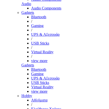
Audio
Audio Components
Gadgets
Bluetooth
/
Gaming
/
UPS & Αξεσουάρ
/
USB Sticks
/
Virtual Reality
/
view more
Gadgets
Bluetooth
Gaming
UPS & Αξεσουάρ
USB Sticks
Virtual Reality
view more
Hobby
Αθλήματα
/
Ελεύθερος Χρόνος