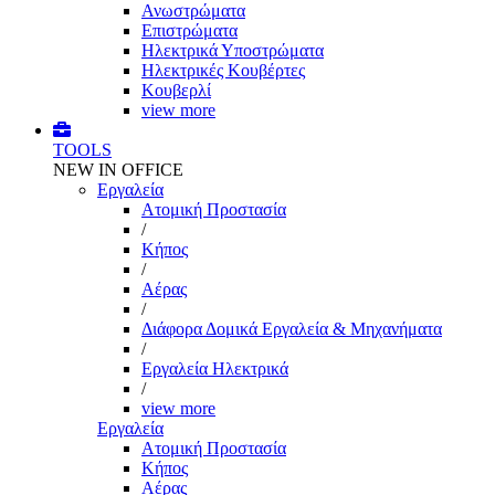
Ανωστρώματα
Επιστρώματα
Ηλεκτρικά Υποστρώματα
Ηλεκτρικές Κουβέρτες
Κουβερλί
view more
TOOLS
NEW IN OFFICE
Εργαλεία
Aτομική Προστασία
/
Kήπος
/
Αέρας
/
Διάφορα Δομικά Εργαλεία & Μηχανήματα
/
Εργαλεία Ηλεκτρικά
/
view more
Εργαλεία
Aτομική Προστασία
Kήπος
Αέρας