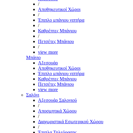
/
Αποθηκευτικοί Χώροι
/
Έπιπλο μπάνιου νιπτήρα
/
Καθρέπτες Μπάνιου
/
Πετσέτες Μπάνιου
/
view more
Μπάνιο
Αξεσουάρ
Αποθηκευτικοί Χώροι
Έπιπλο μπάνιου νιπτήρα
Καθρέπτες Μπάνιου
Πετσέτες Μπάνιου
view more
Σαλόνι
Αξεσουάρ Σαλονιού
/
Αποσμητικά Χώρου
/
Διαχωριστικά Εσωτερικού Χώρου
/
Έπιπλα Τηλεόρασης