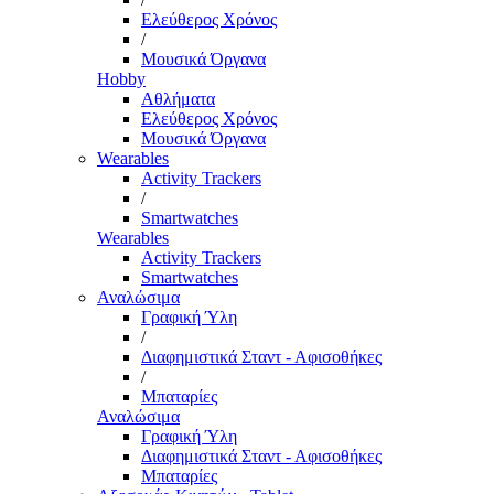
Ελεύθερος Χρόνος
/
Μουσικά Όργανα
Hobby
Αθλήματα
Ελεύθερος Χρόνος
Μουσικά Όργανα
Wearables
Activity Trackers
/
Smartwatches
Wearables
Activity Trackers
Smartwatches
Αναλώσιμα
Γραφική Ύλη
/
Διαφημιστικά Σταντ - Αφισοθήκες
/
Μπαταρίες
Αναλώσιμα
Γραφική Ύλη
Διαφημιστικά Σταντ - Αφισοθήκες
Μπαταρίες