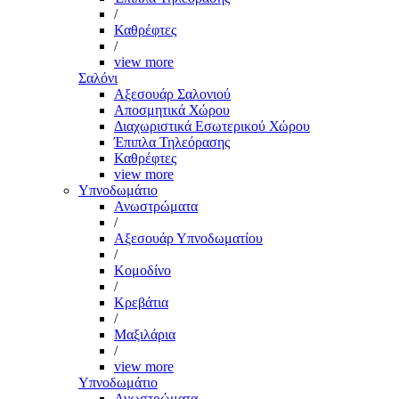
/
Καθρέφτες
/
view more
Σαλόνι
Αξεσουάρ Σαλονιού
Αποσμητικά Χώρου
Διαχωριστικά Εσωτερικού Χώρου
Έπιπλα Τηλεόρασης
Καθρέφτες
view more
Υπνοδωμάτιο
Ανωστρώματα
/
Αξεσουάρ Υπνοδωματίου
/
Κομοδίνο
/
Κρεβάτια
/
Μαξιλάρια
/
view more
Υπνοδωμάτιο
Ανωστρώματα