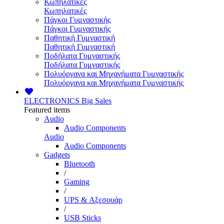
Κωπηλατικές
Κωπηλατικές
Πάγκοι Γυμναστικής
Πάγκοι Γυμναστικής
Παθητική Γυμναστική
Παθητική Γυμναστική
Ποδήλατα Γυμναστικής
Ποδήλατα Γυμναστικής
Πολυόργανα και Μηχανήματα Γυμναστικής
Πολυόργανα και Μηχανήματα Γυμναστικής
ELECTRONICS
Big Sales
Featured items
Audio
Audio Components
Audio
Audio Components
Gadgets
Bluetooth
/
Gaming
/
UPS & Αξεσουάρ
/
USB Sticks