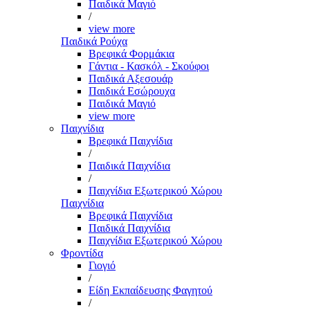
Παιδικά Μαγιό
/
view more
Παιδικά Ρούχα
Βρεφικά Φορμάκια
Γάντια - Κασκόλ - Σκούφοι
Παιδικά Αξεσουάρ
Παιδικά Εσώρουχα
Παιδικά Μαγιό
view more
Παιχνίδια
Βρεφικά Παιχνίδια
/
Παιδικά Παιχνίδια
/
Παιχνίδια Εξωτερικού Χώρου
Παιχνίδια
Βρεφικά Παιχνίδια
Παιδικά Παιχνίδια
Παιχνίδια Εξωτερικού Χώρου
Φροντίδα
Γιογιό
/
Είδη Εκπαίδευσης Φαγητού
/