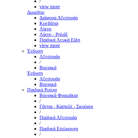
/
view more
Δωμάτιο
Διάφορα Αξεσουάρ
Κρεβάτια
Λίκνο
Λίκνο - Ρηλάξ
Παιδικά Λευκά Είδη
view more
Ένδυση
Αξεσουάρ
/
Βρεφικά
Ένδυση
Αξεσουάρ
Βρεφικά
Παιδικά Ρούχα
Βρεφικά Φορμάκια
/
Γάντια - Κασκόλ - Σκούφοι
/
Παιδικά Αξεσουάρ
/
Παιδικά Εσώρουχα
/