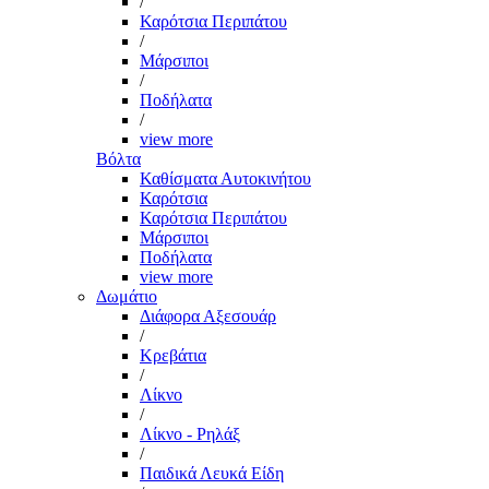
/
Καρότσια Περιπάτου
/
Μάρσιποι
/
Ποδήλατα
/
view more
Βόλτα
Καθίσματα Αυτοκινήτου
Καρότσια
Καρότσια Περιπάτου
Μάρσιποι
Ποδήλατα
view more
Δωμάτιο
Διάφορα Αξεσουάρ
/
Κρεβάτια
/
Λίκνο
/
Λίκνο - Ρηλάξ
/
Παιδικά Λευκά Είδη