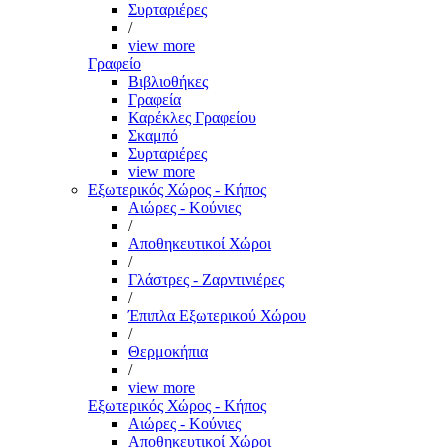
Συρταριέρες
/
view more
Γραφείο
Βιβλιοθήκες
Γραφεία
Καρέκλες Γραφείου
Σκαμπό
Συρταριέρες
view more
Εξωτερικός Χώρος - Κήπος
Αιώρες - Κούνιες
/
Αποθηκευτικοί Χώροι
/
Γλάστρες - Ζαρντινιέρες
/
Έπιπλα Εξωτερικού Χώρου
/
Θερμοκήπια
/
view more
Εξωτερικός Χώρος - Κήπος
Αιώρες - Κούνιες
Αποθηκευτικοί Χώροι