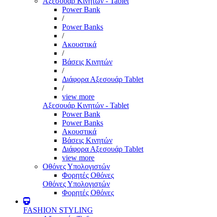
Αξεσουάρ Κινητών - Tablet
Power Bank
/
Power Banks
/
Ακουστικά
/
Βάσεις Κινητών
/
Διάφορα Αξεσουάρ Tablet
/
view more
Αξεσουάρ Κινητών - Tablet
Power Bank
Power Banks
Ακουστικά
Βάσεις Κινητών
Διάφορα Αξεσουάρ Tablet
view more
Οθόνες Υπολογιστών
Φορητές Οθόνες
Οθόνες Υπολογιστών
Φορητές Οθόνες
FASHION STYLING