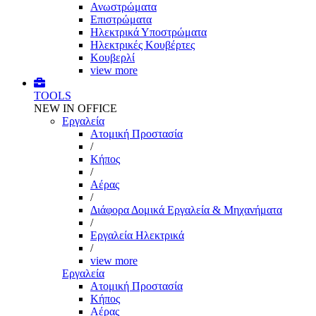
Ανωστρώματα
Επιστρώματα
Ηλεκτρικά Υποστρώματα
Ηλεκτρικές Κουβέρτες
Κουβερλί
view more
TOOLS
NEW IN OFFICE
Εργαλεία
Aτομική Προστασία
/
Kήπος
/
Αέρας
/
Διάφορα Δομικά Εργαλεία & Μηχανήματα
/
Εργαλεία Ηλεκτρικά
/
view more
Εργαλεία
Aτομική Προστασία
Kήπος
Αέρας