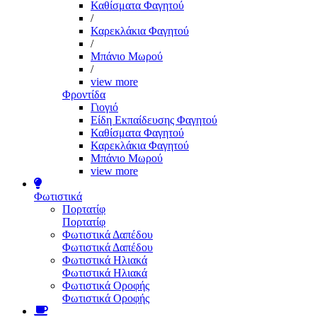
Καθίσματα Φαγητού
/
Καρεκλάκια Φαγητού
/
Μπάνιο Μωρού
/
view more
Φροντίδα
Γιογιό
Είδη Εκπαίδευσης Φαγητού
Καθίσματα Φαγητού
Καρεκλάκια Φαγητού
Μπάνιο Μωρού
view more
Φωτιστικά
Πορτατίφ
Πορτατίφ
Φωτιστικά Δαπέδου
Φωτιστικά Δαπέδου
Φωτιστικά Ηλιακά
Φωτιστικά Ηλιακά
Φωτιστικά Οροφής
Φωτιστικά Οροφής