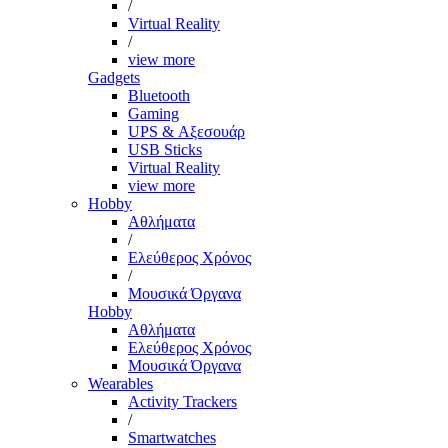
/
Virtual Reality
/
view more
Gadgets
Bluetooth
Gaming
UPS & Αξεσουάρ
USB Sticks
Virtual Reality
view more
Hobby
Αθλήματα
/
Ελεύθερος Χρόνος
/
Μουσικά Όργανα
Hobby
Αθλήματα
Ελεύθερος Χρόνος
Μουσικά Όργανα
Wearables
Activity Trackers
/
Smartwatches