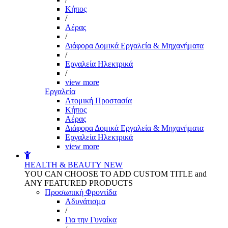
Kήπος
/
Αέρας
/
Διάφορα Δομικά Εργαλεία & Μηχανήματα
/
Εργαλεία Ηλεκτρικά
/
view more
Εργαλεία
Aτομική Προστασία
Kήπος
Αέρας
Διάφορα Δομικά Εργαλεία & Μηχανήματα
Εργαλεία Ηλεκτρικά
view more
HEALTH & BEAUTY
NEW
YOU CAN CHOOSE TO ADD CUSTOM TITLE and
ANY FEATURED PRODUCTS
Προσωπική Φροντίδα
Αδυνάτισμα
/
Για την Γυναίκα