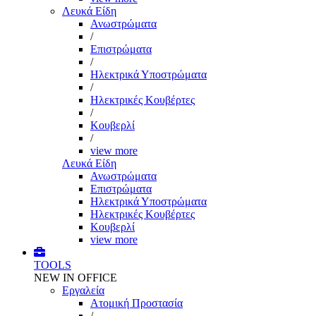
Λευκά Είδη
Ανωστρώματα
/
Επιστρώματα
/
Ηλεκτρικά Υποστρώματα
/
Ηλεκτρικές Κουβέρτες
/
Κουβερλί
/
view more
Λευκά Είδη
Ανωστρώματα
Επιστρώματα
Ηλεκτρικά Υποστρώματα
Ηλεκτρικές Κουβέρτες
Κουβερλί
view more
TOOLS
NEW IN OFFICE
Εργαλεία
Aτομική Προστασία
/