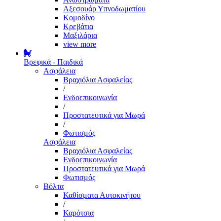
Αξεσουάρ Υπνοδωματίου
Κομοδίνο
Κρεβάτια
Μαξιλάρια
view more
Βρεφικά - Παιδικά
Ασφάλεια
Βραχιόλια Ασφαλείας
/
Ενδοεπικοινωνία
/
Προστατευτικά για Μωρά
/
Φωτισμός
Ασφάλεια
Βραχιόλια Ασφαλείας
Ενδοεπικοινωνία
Προστατευτικά για Μωρά
Φωτισμός
Βόλτα
Καθίσματα Αυτοκινήτου
/
Καρότσια