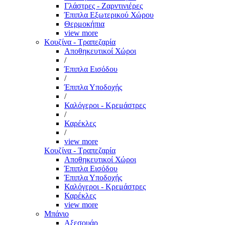
Γλάστρες - Ζαρντινιέρες
Έπιπλα Εξωτερικού Χώρου
Θερμοκήπια
view more
Κουζίνα - Τραπεζαρία
Αποθηκευτικοί Χώροι
/
Έπιπλα Εισόδου
/
Έπιπλα Υποδοχής
/
Καλόγεροι - Κρεμάστρες
/
Καρέκλες
/
view more
Κουζίνα - Τραπεζαρία
Αποθηκευτικοί Χώροι
Έπιπλα Εισόδου
Έπιπλα Υποδοχής
Καλόγεροι - Κρεμάστρες
Καρέκλες
view more
Μπάνιο
Αξεσουάρ