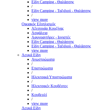
Είδη Camping - Θαλάσσης
/
Είδη Camping - Ταξιδιού - Θαλάσσης
/
view more
Οικιακός Εξοπλισμός
Αξεσουάρ Κουζίνας
Ασφάλεια
Αφυγραντήρες - Ιονιστές
Είδη Camping - Θαλάσσης
Είδη Camping - Ταξιδιού - Θαλάσσης
view more
Λευκά Είδη
Ανωστρώματα
/
Επιστρώματα
/
Ηλεκτρικά Υποστρώματα
/
Ηλεκτρικές Κουβέρτες
/
Κουβερλί
/
view more
Λευκά Είδη