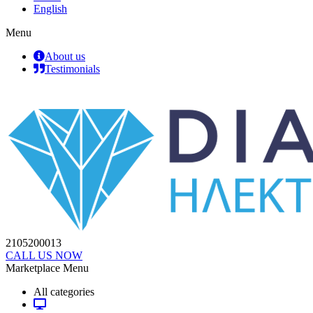
English
Menu
About us
Testimonials
2105200013
CALL US NOW
Marketplace Menu
All categories