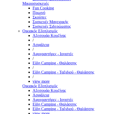
Μικροσυσκευές
Fun Cooking
Πρωινό
Σκούπες
Συσκευές Μαγειρικής
Συσκευές Σιδερώματος
Οικιακός Εξοπλισμός
Αξεσουάρ Κουζίνας
/
Ασφάλεια
/
Αφυγραντήρες - Ιονιστές
/
Είδη Camping - Θαλάσσης
/
Είδη Camping - Ταξιδιού - Θαλάσσης
/
view more
Οικιακός Εξοπλισμός
Αξεσουάρ Κουζίνας
Ασφάλεια
Αφυγραντήρες - Ιονιστές
Είδη Camping - Θαλάσσης
Είδη Camping - Ταξιδιού - Θαλάσσης
view more