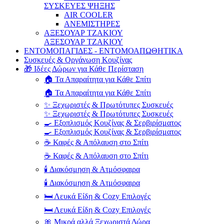
ΣΥΣΚΕΥΕΣ ΨΗΞΗΣ
AIR COOLER
ΑΝΕΜΙΣΤΗΡΕΣ
ΑΞΕΣΟΥΑΡ ΤΖΑΚΙΟΥ
ΑΞΕΣΟΥΑΡ ΤΖΑΚΙΟΥ
ΕΝΤΟΜΟΠΑΓΙΔΕΣ - ΕΝΤΟΜΟΑΠΩΘΗΤΙΚΑ
Συσκευές & Οργάνωση Κουζίνας
🎁 Ιδέες Δώρων για Κάθε Περίσταση
🏠 Τα Απαραίτητα για Κάθε Σπίτι
🏠 Τα Απαραίτητα για Κάθε Σπίτι
✨ Ξεχωριστές & Πρωτότυπες Συσκευές
✨ Ξεχωριστές & Πρωτότυπες Συσκευές
🍳 Εξοπλισμός Κουζίνας & Σερβιρίσματος
🍳 Εξοπλισμός Κουζίνας & Σερβιρίσματος
☕ Καφές & Απόλαυση στο Σπίτι
☕ Καφές & Απόλαυση στο Σπίτι
🕯️ Διακόσμηση & Ατμόσφαιρα
🕯️ Διακόσμηση & Ατμόσφαιρα
🛏️ Λευκά Είδη & Cozy Επιλογές
🛏️ Λευκά Είδη & Cozy Επιλογές
🎀 Μικρά αλλά Ξεχωριστά Δώρα