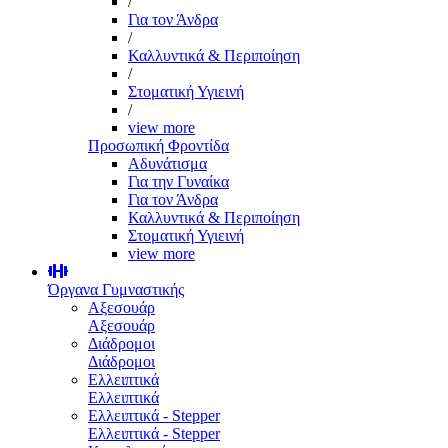
/
Για τον Άνδρα
/
Καλλυντικά & Περιποίηση
/
Στοματική Υγιεινή
/
view more
Προσωπική Φροντίδα
Αδυνάτισμα
Για την Γυναίκα
Για τον Άνδρα
Καλλυντικά & Περιποίηση
Στοματική Υγιεινή
view more
Όργανα Γυμναστικής
Αξεσουάρ
Αξεσουάρ
Διάδρομοι
Διάδρομοι
Ελλειπτικά
Ελλειπτικά
Ελλειπτικά - Stepper
Ελλειπτικά - Stepper