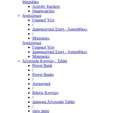
Wearables
Activity Trackers
Smartwatches
Αναλώσιμα
Γραφική Ύλη
/
Διαφημιστικά Σταντ - Αφισοθήκες
/
Μπαταρίες
Αναλώσιμα
Γραφική Ύλη
Διαφημιστικά Σταντ - Αφισοθήκες
Μπαταρίες
Αξεσουάρ Κινητών - Tablet
Power Bank
/
Power Banks
/
Ακουστικά
/
Βάσεις Κινητών
/
Διάφορα Αξεσουάρ Tablet
/
view more