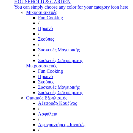
HOUSEHOLD & GARDEN
You can simply choose any color for your category icon here
Μικροσυσκευές
Fun Cooking
/
Πρωινό
/
Σκούπες
/
Συσκευές Μαγειρικής
/
Συσκευές Σιδερώματος
Μικροσυσκευές
Fun Cooking
Πρωινό
Σκούπες
Συσκευές Μαγειρικής
Συσκευές Σιδερώματος
Οικιακός Εξοπλισμός
Αξεσουάρ Κουζίνας
/
Ασφάλεια
/
Αφυγραντήρες - Ιονιστές
/