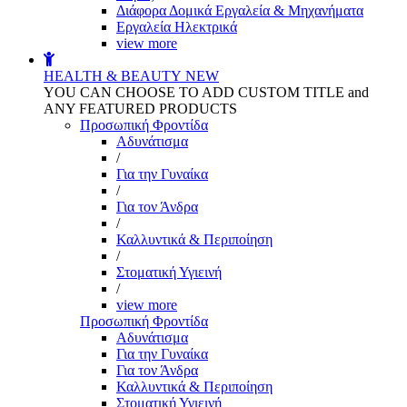
Διάφορα Δομικά Εργαλεία & Μηχανήματα
Εργαλεία Ηλεκτρικά
view more
HEALTH & BEAUTY
NEW
YOU CAN CHOOSE TO ADD CUSTOM TITLE and
ANY FEATURED PRODUCTS
Προσωπική Φροντίδα
Αδυνάτισμα
/
Για την Γυναίκα
/
Για τον Άνδρα
/
Καλλυντικά & Περιποίηση
/
Στοματική Υγιεινή
/
view more
Προσωπική Φροντίδα
Αδυνάτισμα
Για την Γυναίκα
Για τον Άνδρα
Καλλυντικά & Περιποίηση
Στοματική Υγιεινή