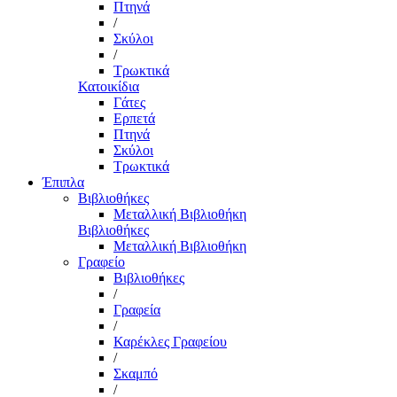
Πτηνά
/
Σκύλοι
/
Τρωκτικά
Κατοικίδια
Γάτες
Ερπετά
Πτηνά
Σκύλοι
Τρωκτικά
Έπιπλα
Βιβλιοθήκες
Μεταλλική Βιβλιοθήκη
Βιβλιοθήκες
Μεταλλική Βιβλιοθήκη
Γραφείο
Βιβλιοθήκες
/
Γραφεία
/
Καρέκλες Γραφείου
/
Σκαμπό
/