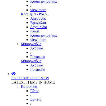
Κοσμηματοθήκες
/
view more
Κόσμημα - Ρολόι
Αξεσουάρ
Βραχιόλια
Δαχτυλίδια
Κολιέ
Κοσμηματοθήκες
view more
Μπουρνούζια
Ανδρικά
/
Γυναικεία
Μπουρνούζια
Ανδρικά
Γυναικεία
PET PRODUCTS
NEW
LATEST ITEMS IN HOME
Κατοικίδια
Γάτες
/
Ερπετά
/