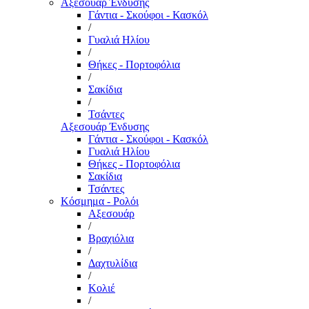
Αξεσουάρ Ένδυσης
Γάντια - Σκούφοι - Κασκόλ
/
Γυαλιά Ηλίου
/
Θήκες - Πορτοφόλια
/
Σακίδια
/
Τσάντες
Αξεσουάρ Ένδυσης
Γάντια - Σκούφοι - Κασκόλ
Γυαλιά Ηλίου
Θήκες - Πορτοφόλια
Σακίδια
Τσάντες
Κόσμημα - Ρολόι
Αξεσουάρ
/
Βραχιόλια
/
Δαχτυλίδια
/
Κολιέ
/