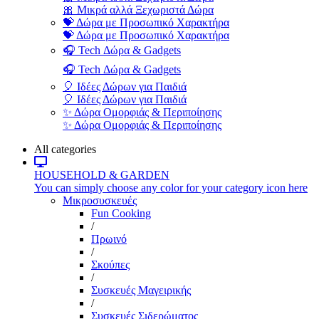
🎀 Μικρά αλλά Ξεχωριστά Δώρα
💝 Δώρα με Προσωπικό Χαρακτήρα
💝 Δώρα με Προσωπικό Χαρακτήρα
🎧 Tech Δώρα & Gadgets
🎧 Tech Δώρα & Gadgets
🎈 Ιδέες Δώρων για Παιδιά
🎈 Ιδέες Δώρων για Παιδιά
✨ Δώρα Ομορφιάς & Περιποίησης
✨ Δώρα Ομορφιάς & Περιποίησης
All categories
HOUSEHOLD & GARDEN
You can simply choose any color for your category icon here
Μικροσυσκευές
Fun Cooking
/
Πρωινό
/
Σκούπες
/
Συσκευές Μαγειρικής
/
Συσκευές Σιδερώματος