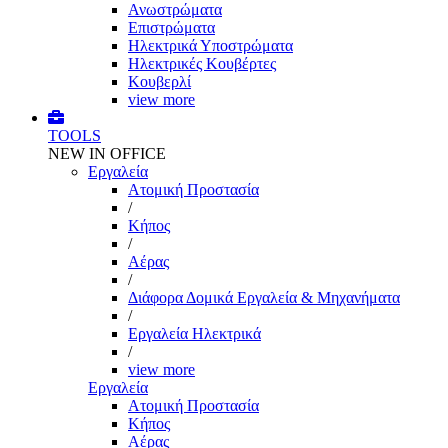
Ανωστρώματα
Επιστρώματα
Ηλεκτρικά Υποστρώματα
Ηλεκτρικές Κουβέρτες
Κουβερλί
view more
TOOLS
NEW IN OFFICE
Εργαλεία
Aτομική Προστασία
/
Kήπος
/
Αέρας
/
Διάφορα Δομικά Εργαλεία & Μηχανήματα
/
Εργαλεία Ηλεκτρικά
/
view more
Εργαλεία
Aτομική Προστασία
Kήπος
Αέρας