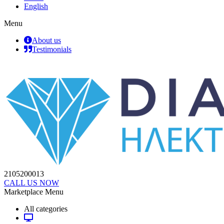
English
Menu
About us
Testimonials
2105200013
CALL US NOW
Marketplace Menu
All categories