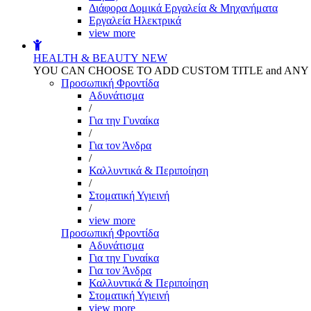
Διάφορα Δομικά Εργαλεία & Μηχανήματα
Εργαλεία Ηλεκτρικά
view more
HEALTH & BEAUTY
NEW
YOU CAN CHOOSE TO ADD CUSTOM TITLE and AN
Προσωπική Φροντίδα
Αδυνάτισμα
/
Για την Γυναίκα
/
Για τον Άνδρα
/
Καλλυντικά & Περιποίηση
/
Στοματική Υγιεινή
/
view more
Προσωπική Φροντίδα
Αδυνάτισμα
Για την Γυναίκα
Για τον Άνδρα
Καλλυντικά & Περιποίηση
Στοματική Υγιεινή
view more