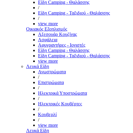
Είδη Camping - Θαλάσσης
/
Είδη Camping - Ταξιδιού - Θαλάσσης
/
view more
Οικιακός Εξοπλισμός
Αξεσουάρ Κουζίνας
Ασφάλεια
Αφυγραντήρες - Ιονιστές
Είδη Camping - Θαλάσσης
Είδη Camping - Ταξιδιού - Θαλάσσης
view more
Λευκά Είδη
Ανωστρώματα
/
Επιστρώματα
/
Ηλεκτρικά Υποστρώματα
/
Ηλεκτρικές Κουβέρτες
/
Κουβερλί
/
view more
Λευκά Είδη