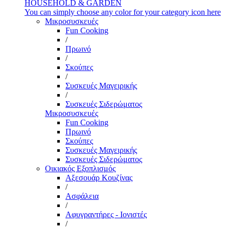
HOUSEHOLD & GARDEN
You can simply choose any color for your category icon here
Μικροσυσκευές
Fun Cooking
/
Πρωινό
/
Σκούπες
/
Συσκευές Μαγειρικής
/
Συσκευές Σιδερώματος
Μικροσυσκευές
Fun Cooking
Πρωινό
Σκούπες
Συσκευές Μαγειρικής
Συσκευές Σιδερώματος
Οικιακός Εξοπλισμός
Αξεσουάρ Κουζίνας
/
Ασφάλεια
/
Αφυγραντήρες - Ιονιστές
/