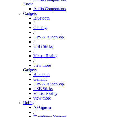
Audio
Audio Components
Gadgets
Bluetooth
/
Gaming
/
UPS & Αξεσουάρ
/
USB Sticks
/
Virtual Reality
/
view more
Gadgets
Bluetooth
Gaming
UPS & Αξεσουάρ
USB Sticks
Virtual Reality
view more
Hobby
Αθλήματα
/
Ελεύθερος Χρόνος