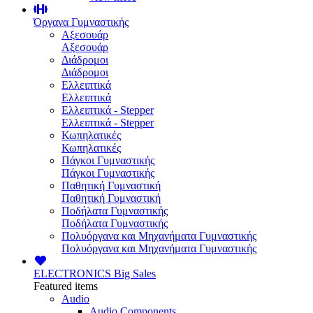
Όργανα Γυμναστικής
Αξεσουάρ
Αξεσουάρ
Διάδρομοι
Διάδρομοι
Ελλειπτικά
Ελλειπτικά
Ελλειπτικά - Stepper
Ελλειπτικά - Stepper
Κωπηλατικές
Κωπηλατικές
Πάγκοι Γυμναστικής
Πάγκοι Γυμναστικής
Παθητική Γυμναστική
Παθητική Γυμναστική
Ποδήλατα Γυμναστικής
Ποδήλατα Γυμναστικής
Πολυόργανα και Μηχανήματα Γυμναστικής
Πολυόργανα και Μηχανήματα Γυμναστικής
ELECTRONICS
Big Sales
Featured items
Audio
Audio Components