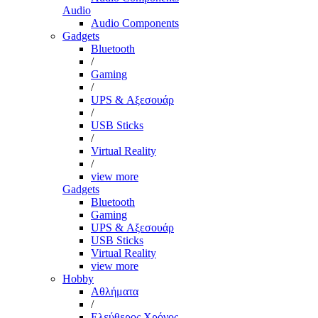
Audio
Audio Components
Gadgets
Bluetooth
/
Gaming
/
UPS & Αξεσουάρ
/
USB Sticks
/
Virtual Reality
/
view more
Gadgets
Bluetooth
Gaming
UPS & Αξεσουάρ
USB Sticks
Virtual Reality
view more
Hobby
Αθλήματα
/
Ελεύθερος Χρόνος