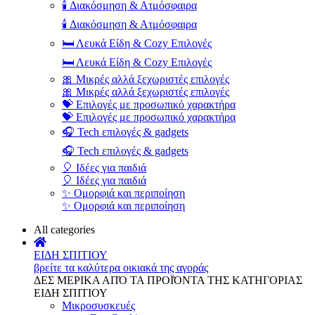
🕯️ Διακόσμηση & Ατμόσφαιρα
🕯️ Διακόσμηση & Ατμόσφαιρα
🛏️ Λευκά Είδη & Cozy Επιλογές
🛏️ Λευκά Είδη & Cozy Επιλογές
🎀 Μικρές αλλά ξεχωριστές επιλογές
🎀 Μικρές αλλά ξεχωριστές επιλογές
💝 Επιλογές με προσωπικό χαρακτήρα
💝 Επιλογές με προσωπικό χαρακτήρα
🎧 Tech επιλογές & gadgets
🎧 Tech επιλογές & gadgets
🎈 Ιδέες για παιδιά
🎈 Ιδέες για παιδιά
✨ Ομορφιά και περιποίηση
✨ Ομορφιά και περιποίηση
All categories
ΕΙΔΗ ΣΠΙΤΙΟΥ
βρείτε τα καλύτερα οικιακά της αγοράς
ΔΕΣ ΜΕΡΙΚΑ ΑΠΌ ΤΑ ΠΡΟΪΌΝΤΑ ΤΗΣ ΚΑΤΗΓΟΡΙΑΣ
ΕΙΔΗ ΣΠΙΤΙΟΥ
Μικροσυσκευές