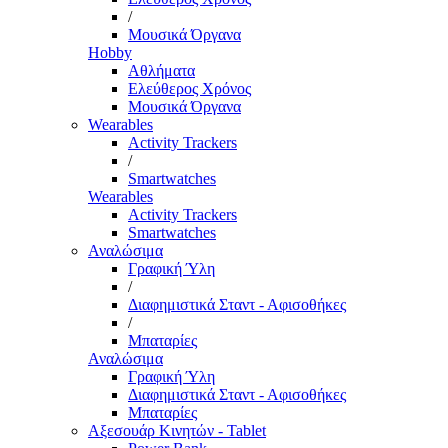
/
Μουσικά Όργανα
Hobby
Αθλήματα
Ελεύθερος Χρόνος
Μουσικά Όργανα
Wearables
Activity Trackers
/
Smartwatches
Wearables
Activity Trackers
Smartwatches
Αναλώσιμα
Γραφική Ύλη
/
Διαφημιστικά Σταντ - Αφισοθήκες
/
Μπαταρίες
Αναλώσιμα
Γραφική Ύλη
Διαφημιστικά Σταντ - Αφισοθήκες
Μπαταρίες
Αξεσουάρ Κινητών - Tablet