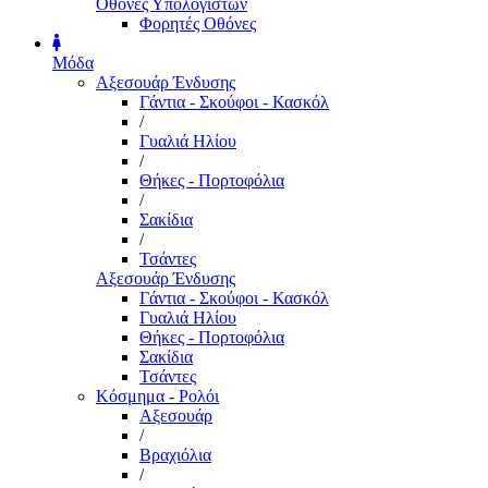
Οθόνες Υπολογιστών
Φορητές Οθόνες
Μόδα
Αξεσουάρ Ένδυσης
Γάντια - Σκούφοι - Κασκόλ
/
Γυαλιά Ηλίου
/
Θήκες - Πορτοφόλια
/
Σακίδια
/
Τσάντες
Αξεσουάρ Ένδυσης
Γάντια - Σκούφοι - Κασκόλ
Γυαλιά Ηλίου
Θήκες - Πορτοφόλια
Σακίδια
Τσάντες
Κόσμημα - Ρολόι
Αξεσουάρ
/
Βραχιόλια
/