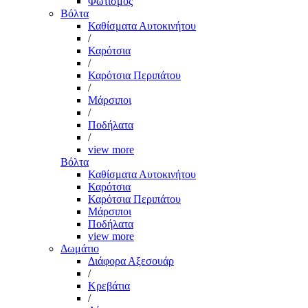
Φωτισμός
Βόλτα
Καθίσματα Αυτοκινήτου
/
Καρότσια
/
Καρότσια Περιπάτου
/
Μάρσιποι
/
Ποδήλατα
/
view more
Βόλτα
Καθίσματα Αυτοκινήτου
Καρότσια
Καρότσια Περιπάτου
Μάρσιποι
Ποδήλατα
view more
Δωμάτιο
Διάφορα Αξεσουάρ
/
Κρεβάτια
/