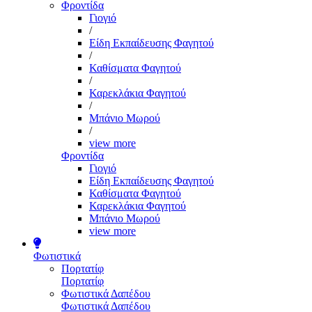
Φροντίδα
Γιογιό
/
Είδη Εκπαίδευσης Φαγητού
/
Καθίσματα Φαγητού
/
Καρεκλάκια Φαγητού
/
Μπάνιο Μωρού
/
view more
Φροντίδα
Γιογιό
Είδη Εκπαίδευσης Φαγητού
Καθίσματα Φαγητού
Καρεκλάκια Φαγητού
Μπάνιο Μωρού
view more
Φωτιστικά
Πορτατίφ
Πορτατίφ
Φωτιστικά Δαπέδου
Φωτιστικά Δαπέδου