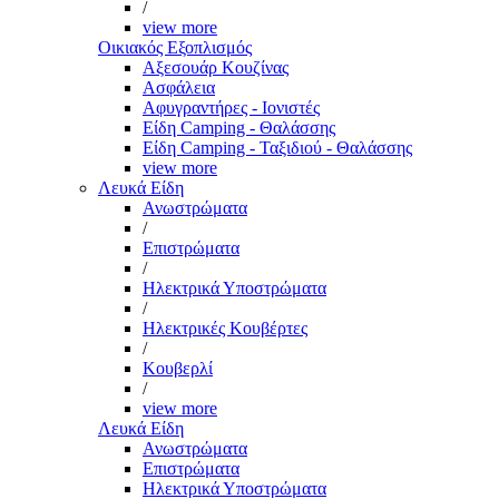
/
view more
Οικιακός Εξοπλισμός
Αξεσουάρ Κουζίνας
Ασφάλεια
Αφυγραντήρες - Ιονιστές
Είδη Camping - Θαλάσσης
Είδη Camping - Ταξιδιού - Θαλάσσης
view more
Λευκά Είδη
Ανωστρώματα
/
Επιστρώματα
/
Ηλεκτρικά Υποστρώματα
/
Ηλεκτρικές Κουβέρτες
/
Κουβερλί
/
view more
Λευκά Είδη
Ανωστρώματα
Επιστρώματα
Ηλεκτρικά Υποστρώματα