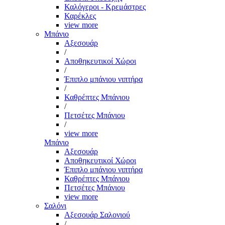
Καλόγεροι - Κρεμάστρες
Καρέκλες
view more
Μπάνιο
Αξεσουάρ
/
Αποθηκευτικοί Χώροι
/
Έπιπλο μπάνιου νιπτήρα
/
Καθρέπτες Μπάνιου
/
Πετσέτες Μπάνιου
/
view more
Μπάνιο
Αξεσουάρ
Αποθηκευτικοί Χώροι
Έπιπλο μπάνιου νιπτήρα
Καθρέπτες Μπάνιου
Πετσέτες Μπάνιου
view more
Σαλόνι
Αξεσουάρ Σαλονιού
/