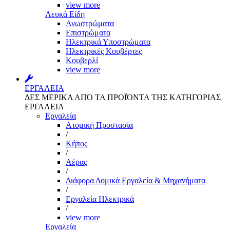
view more
Λευκά Είδη
Ανωστρώματα
Επιστρώματα
Ηλεκτρικά Υποστρώματα
Ηλεκτρικές Κουβέρτες
Κουβερλί
view more
ΕΡΓΑΛΕΙΑ
ΔΕΣ ΜΕΡΙΚΑ ΑΠΌ ΤΑ ΠΡΟΪΌΝΤΑ ΤΗΣ ΚΑΤΗΓΟΡΙΑΣ
ΕΡΓΑΛΕΙΑ
Εργαλεία
Aτομική Προστασία
/
Kήπος
/
Αέρας
/
Διάφορα Δομικά Εργαλεία & Μηχανήματα
/
Εργαλεία Ηλεκτρικά
/
view more
Εργαλεία