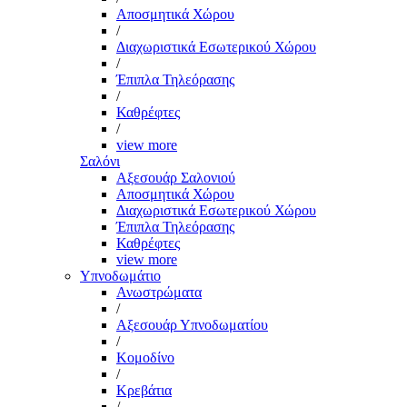
Αποσμητικά Χώρου
/
Διαχωριστικά Εσωτερικού Χώρου
/
Έπιπλα Τηλεόρασης
/
Καθρέφτες
/
view more
Σαλόνι
Αξεσουάρ Σαλονιού
Αποσμητικά Χώρου
Διαχωριστικά Εσωτερικού Χώρου
Έπιπλα Τηλεόρασης
Καθρέφτες
view more
Υπνοδωμάτιο
Ανωστρώματα
/
Αξεσουάρ Υπνοδωματίου
/
Κομοδίνο
/
Κρεβάτια
/