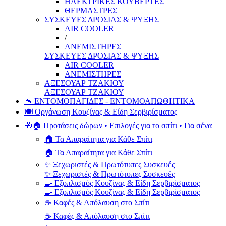
ΗΛΕΚΤΡΙΚΕΣ ΚΟΥΒΕΡΤΕΣ
ΘΕΡΜΑΣΤΡΕΣ
ΣΥΣΚΕΥΕΣ ΔΡΟΣΙΑΣ & ΨΥΞΗΣ
AIR COOLER
/
ΑΝΕΜΙΣΤΗΡΕΣ
ΣΥΣΚΕΥΕΣ ΔΡΟΣΙΑΣ & ΨΥΞΗΣ
AIR COOLER
ΑΝΕΜΙΣΤΗΡΕΣ
ΑΞΕΣΟΥΑΡ ΤΖΑΚΙΟΥ
ΑΞΕΣΟΥΑΡ ΤΖΑΚΙΟΥ
🦟 ΕΝΤΟΜΟΠΑΓΙΔΕΣ - ΕΝΤΟΜΟΑΠΩΘΗΤΙΚΑ
🍽️ Οργάνωση Κουζίνας & Είδη Σερβιρίσματος
🎁🏠 Προτάσεις δώρων • Επιλογές για το σπίτι • Για σένα
🏠 Τα Απαραίτητα για Κάθε Σπίτι
🏠 Τα Απαραίτητα για Κάθε Σπίτι
✨ Ξεχωριστές & Πρωτότυπες Συσκευές
✨ Ξεχωριστές & Πρωτότυπες Συσκευές
🍳 Εξοπλισμός Κουζίνας & Είδη Σερβιρίσματος
🍳 Εξοπλισμός Κουζίνας & Είδη Σερβιρίσματος
☕ Καφές & Απόλαυση στο Σπίτι
☕ Καφές & Απόλαυση στο Σπίτι