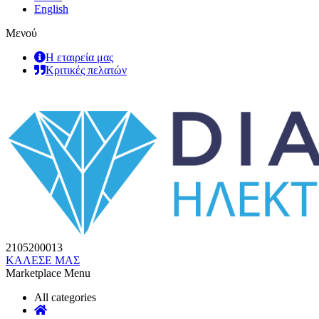
English
Μενού
Η εταιρεία μας
Κριτικές πελατών
2105200013
ΚΑΛΕΣΕ ΜΑΣ
Marketplace Menu
All categories