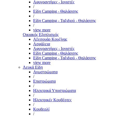
Αφυγραντήρες - Ιονιστές
/
Είδη Camping - Θαλάσσης
/
Είδη Camping - Ταξιδιού - Θαλάσσης
/
view more
Οικιακός Εξοπλισμός
Αξεσουάρ Κουζίνας
Ασφάλεια
Αφυγραντήρες - Ιονιστές
Είδη Camping - Θαλάσσης
Είδη Camping - Ταξιδιού - Θαλάσσης
view more
Λευκά Είδη
Ανωστρώματα
/
Επιστρώματα
/
Ηλεκτρικά Υποστρώματα
/
Ηλεκτρικές Κουβέρτες
/
Κουβερλί
/