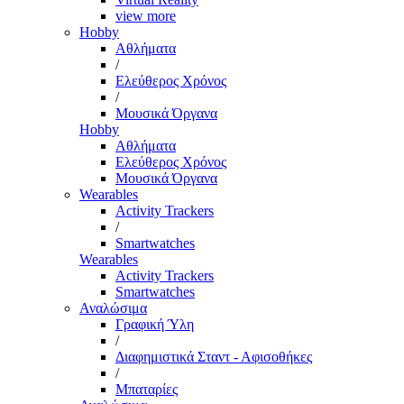
view more
Hobby
Αθλήματα
/
Ελεύθερος Χρόνος
/
Μουσικά Όργανα
Hobby
Αθλήματα
Ελεύθερος Χρόνος
Μουσικά Όργανα
Wearables
Activity Trackers
/
Smartwatches
Wearables
Activity Trackers
Smartwatches
Αναλώσιμα
Γραφική Ύλη
/
Διαφημιστικά Σταντ - Αφισοθήκες
/
Μπαταρίες