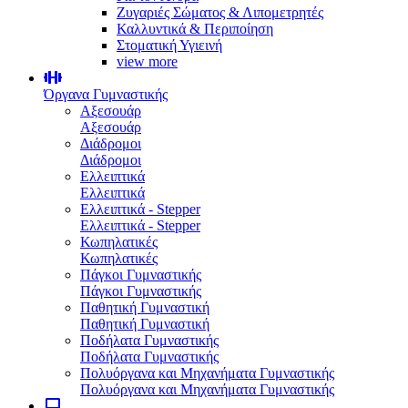
Ζυγαριές Σώματος & Λιπομετρητές
Καλλυντικά & Περιποίηση
Στοματική Υγιεινή
view more
Όργανα Γυμναστικής
Αξεσουάρ
Αξεσουάρ
Διάδρομοι
Διάδρομοι
Ελλειπτικά
Ελλειπτικά
Ελλειπτικά - Stepper
Ελλειπτικά - Stepper
Κωπηλατικές
Κωπηλατικές
Πάγκοι Γυμναστικής
Πάγκοι Γυμναστικής
Παθητική Γυμναστική
Παθητική Γυμναστική
Ποδήλατα Γυμναστικής
Ποδήλατα Γυμναστικής
Πολυόργανα και Μηχανήματα Γυμναστικής
Πολυόργανα και Μηχανήματα Γυμναστικής