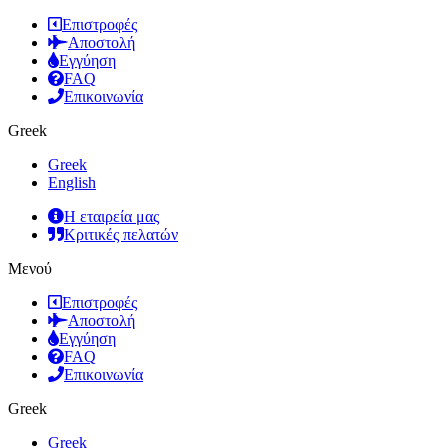
Επιστροφές
Αποστολή
Εγγύηση
FAQ
Επικοινωνία
Greek
Greek
English
Η εταιρεία μας
Κριτικές πελατών
Μενού
Επιστροφές
Αποστολή
Εγγύηση
FAQ
Επικοινωνία
Greek
Greek