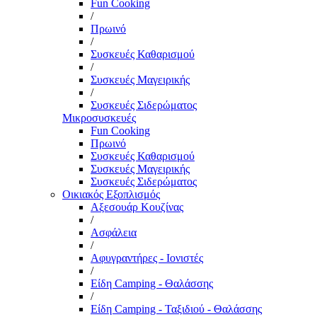
Fun Cooking
/
Πρωινό
/
Συσκευές Καθαρισμού
/
Συσκευές Μαγειρικής
/
Συσκευές Σιδερώματος
Μικροσυσκευές
Fun Cooking
Πρωινό
Συσκευές Καθαρισμού
Συσκευές Μαγειρικής
Συσκευές Σιδερώματος
Οικιακός Εξοπλισμός
Αξεσουάρ Κουζίνας
/
Ασφάλεια
/
Αφυγραντήρες - Ιονιστές
/
Είδη Camping - Θαλάσσης
/
Είδη Camping - Ταξιδιού - Θαλάσσης