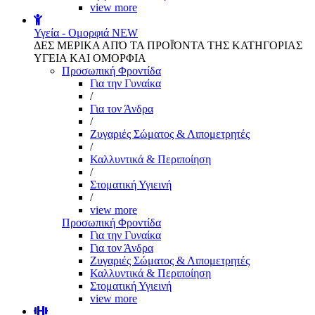
view more
Υγεία - Ομορφιά
NEW
ΔΕΣ ΜΕΡΙΚΑ ΑΠΌ ΤΑ ΠΡΟΪΌΝΤΑ ΤΗΣ ΚΑΤΗΓΟΡΙΑΣ
ΥΓΕΙΑ ΚΑΙ ΟΜΟΡΦΙΑ
Προσωπική Φροντίδα
Για την Γυναίκα
/
Για τον Άνδρα
/
Ζυγαριές Σώματος & Λιπομετρητές
/
Καλλυντικά & Περιποίηση
/
Στοματική Υγιεινή
/
view more
Προσωπική Φροντίδα
Για την Γυναίκα
Για τον Άνδρα
Ζυγαριές Σώματος & Λιπομετρητές
Καλλυντικά & Περιποίηση
Στοματική Υγιεινή
view more