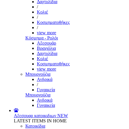
Δαχτυλίδια
/
Κολιέ
/
Κοσμηματοθήκες
/
view more
Κόσμημα - Ρολόι
Αξεσουάρ
Βραχιόλια
Δαχτυλίδια
Κολιέ
Κοσμηματοθήκες
view more
Μπουρνούζια
Ανδρικά
/
Γυναικεία
Μπουρνούζια
Ανδρικά
Γυναικεία
Αξεσουαρ κατοικιδιων
NEW
LATEST ITEMS IN HOME
Κατοικίδια