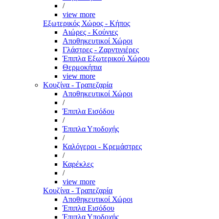
/
view more
Εξωτερικός Χώρος - Κήπος
Αιώρες - Κούνιες
Αποθηκευτικοί Χώροι
Γλάστρες - Ζαρντινιέρες
Έπιπλα Εξωτερικού Χώρου
Θερμοκήπια
view more
Κουζίνα - Τραπεζαρία
Αποθηκευτικοί Χώροι
/
Έπιπλα Εισόδου
/
Έπιπλα Υποδοχής
/
Καλόγεροι - Κρεμάστρες
/
Καρέκλες
/
view more
Κουζίνα - Τραπεζαρία
Αποθηκευτικοί Χώροι
Έπιπλα Εισόδου
Έπιπλα Υποδοχής