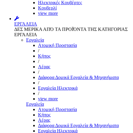
Ηλεκτρικές Κουβέρτες
Κουβερλί
view more
ΕΡΓΑΛΕΙΑ
ΔΕΣ ΜΕΡΙΚΑ ΑΠΌ ΤΑ ΠΡΟΪΌΝΤΑ ΤΗΣ ΚΑΤΗΓΟΡΙΑΣ
ΕΡΓΑΛΕΙΑ
Εργαλεία
Aτομική Προστασία
/
Kήπος
/
Αέρας
/
Διάφορα Δομικά Εργαλεία & Μηχανήματα
/
Εργαλεία Ηλεκτρικά
/
view more
Εργαλεία
Aτομική Προστασία
Kήπος
Αέρας
Διάφορα Δομικά Εργαλεία & Μηχανήματα
Εργαλεία Ηλεκτρικά