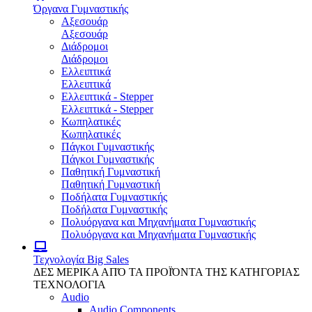
Όργανα Γυμναστικής
Αξεσουάρ
Αξεσουάρ
Διάδρομοι
Διάδρομοι
Ελλειπτικά
Ελλειπτικά
Ελλειπτικά - Stepper
Ελλειπτικά - Stepper
Κωπηλατικές
Κωπηλατικές
Πάγκοι Γυμναστικής
Πάγκοι Γυμναστικής
Παθητική Γυμναστική
Παθητική Γυμναστική
Ποδήλατα Γυμναστικής
Ποδήλατα Γυμναστικής
Πολυόργανα και Μηχανήματα Γυμναστικής
Πολυόργανα και Μηχανήματα Γυμναστικής
Τεχνολογία
Big Sales
ΔΕΣ ΜΕΡΙΚΑ ΑΠΌ ΤΑ ΠΡΟΪΌΝΤΑ ΤΗΣ ΚΑΤΗΓΟΡΙΑΣ
ΤΕΧΝΟΛΟΓΙΑ
Audio
Audio Components