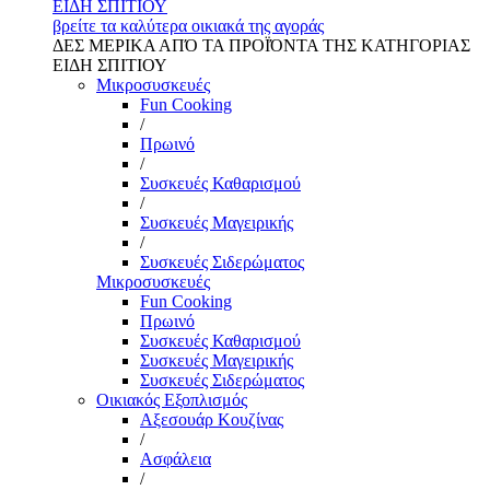
ΕΙΔΗ ΣΠΙΤΙΟΥ
βρείτε τα καλύτερα οικιακά της αγοράς
ΔΕΣ ΜΕΡΙΚΑ ΑΠΌ ΤΑ ΠΡΟΪΌΝΤΑ ΤΗΣ ΚΑΤΗΓΟΡΙΑΣ
ΕΙΔΗ ΣΠΙΤΙΟΥ
Μικροσυσκευές
Fun Cooking
/
Πρωινό
/
Συσκευές Καθαρισμού
/
Συσκευές Μαγειρικής
/
Συσκευές Σιδερώματος
Μικροσυσκευές
Fun Cooking
Πρωινό
Συσκευές Καθαρισμού
Συσκευές Μαγειρικής
Συσκευές Σιδερώματος
Οικιακός Εξοπλισμός
Αξεσουάρ Κουζίνας
/
Ασφάλεια
/