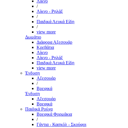
Λίκνο
/
Λίκνο - Ρηλάξ
/
Παιδικά Λευκά Είδη
/
view more
Δωμάτιο
Διάφορα Αξεσουάρ
Κρεβάτια
Λίκνο
Λίκνο - Ρηλάξ
Παιδικά Λευκά Είδη
view more
Ένδυση
Αξεσουάρ
/
Βρεφικά
Ένδυση
Αξεσουάρ
Βρεφικά
Παιδικά Ρούχα
Βρεφικά Φορμάκια
/
Γάντια - Κασκόλ - Σκούφοι