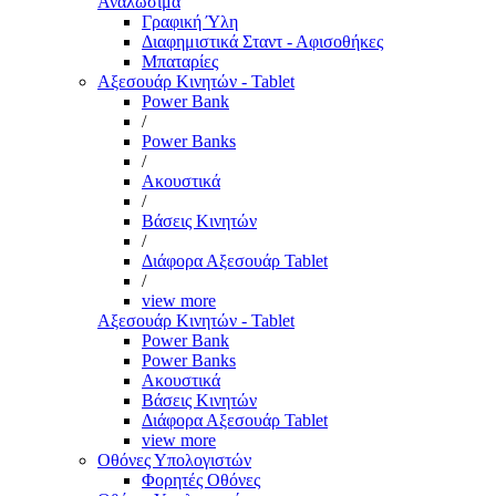
Αναλώσιμα
Γραφική Ύλη
Διαφημιστικά Σταντ - Αφισοθήκες
Μπαταρίες
Αξεσουάρ Κινητών - Tablet
Power Bank
/
Power Banks
/
Ακουστικά
/
Βάσεις Κινητών
/
Διάφορα Αξεσουάρ Tablet
/
view more
Αξεσουάρ Κινητών - Tablet
Power Bank
Power Banks
Ακουστικά
Βάσεις Κινητών
Διάφορα Αξεσουάρ Tablet
view more
Οθόνες Υπολογιστών
Φορητές Οθόνες