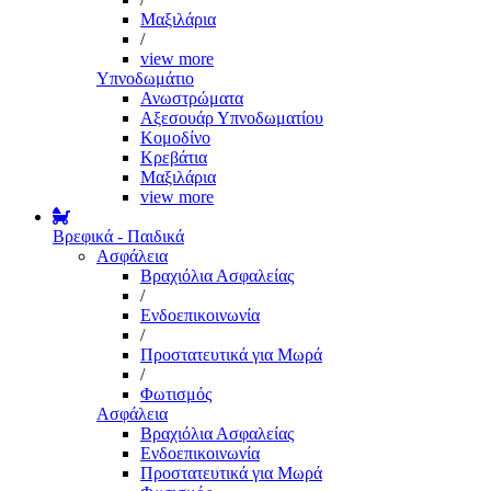
Μαξιλάρια
/
view more
Υπνοδωμάτιο
Ανωστρώματα
Αξεσουάρ Υπνοδωματίου
Κομοδίνο
Κρεβάτια
Μαξιλάρια
view more
Βρεφικά - Παιδικά
Ασφάλεια
Βραχιόλια Ασφαλείας
/
Ενδοεπικοινωνία
/
Προστατευτικά για Μωρά
/
Φωτισμός
Ασφάλεια
Βραχιόλια Ασφαλείας
Ενδοεπικοινωνία
Προστατευτικά για Μωρά