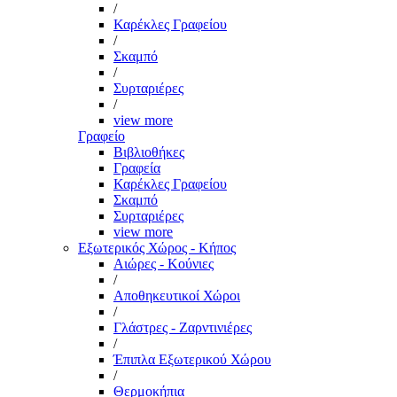
/
Καρέκλες Γραφείου
/
Σκαμπό
/
Συρταριέρες
/
view more
Γραφείο
Βιβλιοθήκες
Γραφεία
Καρέκλες Γραφείου
Σκαμπό
Συρταριέρες
view more
Εξωτερικός Χώρος - Κήπος
Αιώρες - Κούνιες
/
Αποθηκευτικοί Χώροι
/
Γλάστρες - Ζαρντινιέρες
/
Έπιπλα Εξωτερικού Χώρου
/
Θερμοκήπια