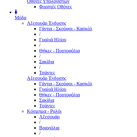
Οθόνες Υπολογιστών
Φορητές Οθόνες
Μόδα
Αξεσουάρ Ένδυσης
Γάντια - Σκούφοι - Κασκόλ
/
Γυαλιά Ηλίου
/
Θήκες - Πορτοφόλια
/
Σακίδια
/
Τσάντες
Αξεσουάρ Ένδυσης
Γάντια - Σκούφοι - Κασκόλ
Γυαλιά Ηλίου
Θήκες - Πορτοφόλια
Σακίδια
Τσάντες
Κόσμημα - Ρολόι
Αξεσουάρ
/
Βραχιόλια
/