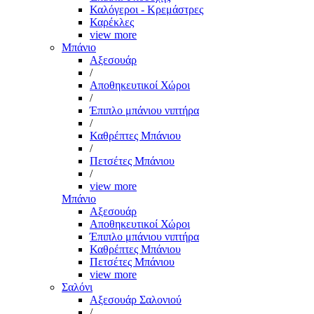
Καλόγεροι - Κρεμάστρες
Καρέκλες
view more
Μπάνιο
Αξεσουάρ
/
Αποθηκευτικοί Χώροι
/
Έπιπλο μπάνιου νιπτήρα
/
Καθρέπτες Μπάνιου
/
Πετσέτες Μπάνιου
/
view more
Μπάνιο
Αξεσουάρ
Αποθηκευτικοί Χώροι
Έπιπλο μπάνιου νιπτήρα
Καθρέπτες Μπάνιου
Πετσέτες Μπάνιου
view more
Σαλόνι
Αξεσουάρ Σαλονιού
/