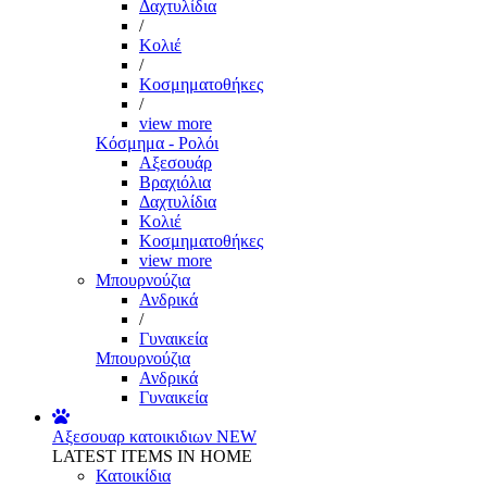
Δαχτυλίδια
/
Κολιέ
/
Κοσμηματοθήκες
/
view more
Κόσμημα - Ρολόι
Αξεσουάρ
Βραχιόλια
Δαχτυλίδια
Κολιέ
Κοσμηματοθήκες
view more
Μπουρνούζια
Ανδρικά
/
Γυναικεία
Μπουρνούζια
Ανδρικά
Γυναικεία
Αξεσουαρ κατοικιδιων
NEW
LATEST ITEMS IN HOME
Κατοικίδια