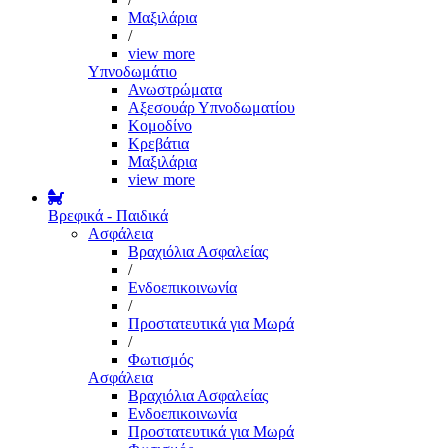
Μαξιλάρια
/
view more
Υπνοδωμάτιο
Ανωστρώματα
Αξεσουάρ Υπνοδωματίου
Κομοδίνο
Κρεβάτια
Μαξιλάρια
view more
Βρεφικά - Παιδικά
Ασφάλεια
Βραχιόλια Ασφαλείας
/
Ενδοεπικοινωνία
/
Προστατευτικά για Μωρά
/
Φωτισμός
Ασφάλεια
Βραχιόλια Ασφαλείας
Ενδοεπικοινωνία
Προστατευτικά για Μωρά