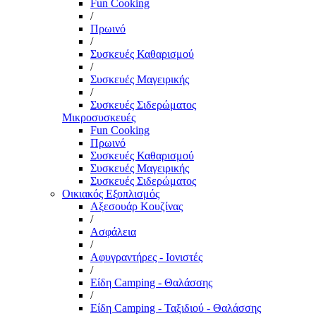
Fun Cooking
/
Πρωινό
/
Συσκευές Καθαρισμού
/
Συσκευές Μαγειρικής
/
Συσκευές Σιδερώματος
Μικροσυσκευές
Fun Cooking
Πρωινό
Συσκευές Καθαρισμού
Συσκευές Μαγειρικής
Συσκευές Σιδερώματος
Οικιακός Εξοπλισμός
Αξεσουάρ Κουζίνας
/
Ασφάλεια
/
Αφυγραντήρες - Ιονιστές
/
Είδη Camping - Θαλάσσης
/
Είδη Camping - Ταξιδιού - Θαλάσσης