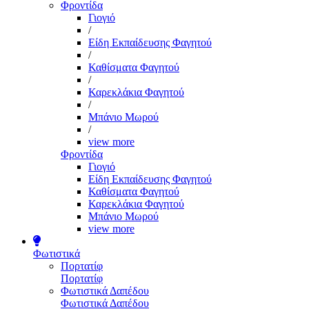
Φροντίδα
Γιογιό
/
Είδη Εκπαίδευσης Φαγητού
/
Καθίσματα Φαγητού
/
Καρεκλάκια Φαγητού
/
Μπάνιο Μωρού
/
view more
Φροντίδα
Γιογιό
Είδη Εκπαίδευσης Φαγητού
Καθίσματα Φαγητού
Καρεκλάκια Φαγητού
Μπάνιο Μωρού
view more
Φωτιστικά
Πορτατίφ
Πορτατίφ
Φωτιστικά Δαπέδου
Φωτιστικά Δαπέδου