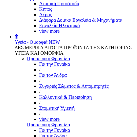
Aτομική Προστασία
Kήπος
Αέρας
Διάφορα Δομικά Εργαλεία & Μηχανήματα
Εργαλεία Ηλεκτρικά
view more
Υγεία - Ομορφιά
NEW
ΔΕΣ ΜΕΡΙΚΑ ΑΠΌ ΤΑ ΠΡΟΪΌΝΤΑ ΤΗΣ ΚΑΤΗΓΟΡΙΑΣ
ΥΓΕΙΑ ΚΑΙ ΟΜΟΡΦΙΑ
Προσωπική Φροντίδα
Για την Γυναίκα
/
Για τον Άνδρα
/
Ζυγαριές Σώματος & Λιπομετρητές
/
Καλλυντικά & Περιποίηση
/
Στοματική Υγιεινή
/
view more
Προσωπική Φροντίδα
Για την Γυναίκα
Για τον Άνδρα