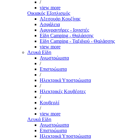
/
view more
Οικιακός Εξοπλισμός
Αξεσουάρ Κουζίνας
Ασφάλεια
Αφυγραντήρες - Ιονιστές
Είδη Camping - Θαλάσσης
Είδη Camping - Ταξιδιού - Θαλάσσης
view more
Λευκά Είδη
Ανωστρώματα
/
Επιστρώματα
/
Ηλεκτρικά Υποστρώματα
/
Ηλεκτρικές Κουβέρτες
/
Κουβερλί
/
view more
Λευκά Είδη
Ανωστρώματα
Επιστρώματα
Ηλεκτρικά Υποστρώματα