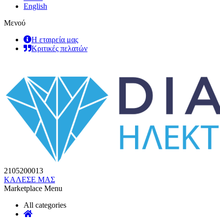
English
Μενού
Η εταιρεία μας
Κριτικές πελατών
2105200013
ΚΑΛΕΣΕ ΜΑΣ
Marketplace Menu
All categories