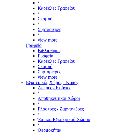
/
Καρέκλες Γραφείου
/
Σκαμπό
/
Συρταριέρες
/
view more
Γραφείο
Βιβλιοθήκες
Γραφεία
Καρέκλες Γραφείου
Σκαμπό
Συρταριέρες
view more
Εξωτερικός Χώρος - Κήπος
Αιώρες - Κούνιες
/
Αποθηκευτικοί Χώροι
/
Γλάστρες - Ζαρντινιέρες
/
Έπιπλα Εξωτερικού Χώρου
/
Θερμοκήπια