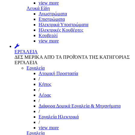
view more
Λευκά Είδη
Ανωστρώματα
Επιστρώματα
Ηλεκτρικά Υποστρώματα
Ηλεκτρικές Κουβέρτες
Κουβερλί
view more
ΕΡΓΑΛΕΙΑ
ΔΕΣ ΜΕΡΙΚΑ ΑΠΌ ΤΑ ΠΡΟΪΌΝΤΑ ΤΗΣ ΚΑΤΗΓΟΡΙΑΣ
ΕΡΓΑΛΕΙΑ
Εργαλεία
Aτομική Προστασία
/
Kήπος
/
Αέρας
/
Διάφορα Δομικά Εργαλεία & Μηχανήματα
/
Εργαλεία Ηλεκτρικά
/
view more
Εργαλεία