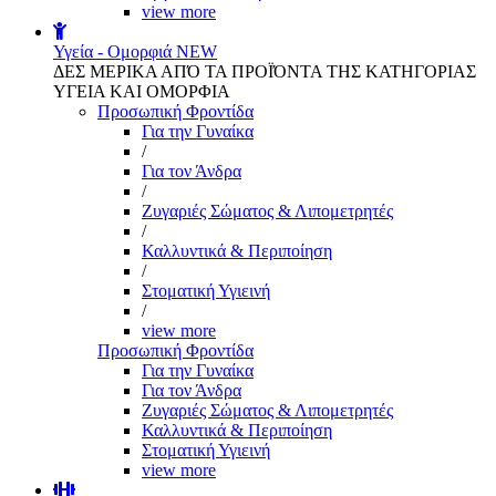
view more
Υγεία - Ομορφιά
NEW
ΔΕΣ ΜΕΡΙΚΑ ΑΠΌ ΤΑ ΠΡΟΪΌΝΤΑ ΤΗΣ ΚΑΤΗΓΟΡΙΑΣ
ΥΓΕΙΑ ΚΑΙ ΟΜΟΡΦΙΑ
Προσωπική Φροντίδα
Για την Γυναίκα
/
Για τον Άνδρα
/
Ζυγαριές Σώματος & Λιπομετρητές
/
Καλλυντικά & Περιποίηση
/
Στοματική Υγιεινή
/
view more
Προσωπική Φροντίδα
Για την Γυναίκα
Για τον Άνδρα
Ζυγαριές Σώματος & Λιπομετρητές
Καλλυντικά & Περιποίηση
Στοματική Υγιεινή
view more