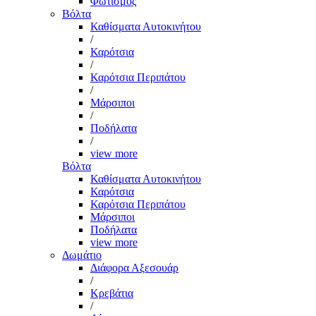
Φωτισμός
Βόλτα
Καθίσματα Αυτοκινήτου
/
Καρότσια
/
Καρότσια Περιπάτου
/
Μάρσιποι
/
Ποδήλατα
/
view more
Βόλτα
Καθίσματα Αυτοκινήτου
Καρότσια
Καρότσια Περιπάτου
Μάρσιποι
Ποδήλατα
view more
Δωμάτιο
Διάφορα Αξεσουάρ
/
Κρεβάτια
/