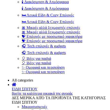
🕯️ Διακόσμηση & Ατμόσφαιρα
🕯️ Διακόσμηση & Ατμόσφαιρα
🛏️ Λευκά Είδη & Cozy Επιλογές
🛏️ Λευκά Είδη & Cozy Επιλογές
🎀 Μικρές αλλά ξεχωριστές επιλογές
🎀 Μικρές αλλά ξεχωριστές επιλογές
💝 Επιλογές με προσωπικό χαρακτήρα
💝 Επιλογές με προσωπικό χαρακτήρα
🎧 Tech επιλογές & gadgets
🎧 Tech επιλογές & gadgets
🎈 Ιδέες για παιδιά
🎈 Ιδέες για παιδιά
✨ Ομορφιά και περιποίηση
✨ Ομορφιά και περιποίηση
All categories
ΕΙΔΗ ΣΠΙΤΙΟΥ
βρείτε τα καλύτερα οικιακά της αγοράς
ΔΕΣ ΜΕΡΙΚΑ ΑΠΌ ΤΑ ΠΡΟΪΌΝΤΑ ΤΗΣ ΚΑΤΗΓΟΡΙΑΣ
ΕΙΔΗ ΣΠΙΤΙΟΥ
Μικροσυσκευές