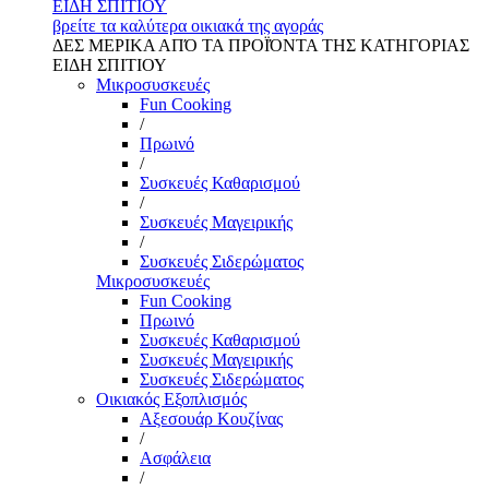
ΕΙΔΗ ΣΠΙΤΙΟΥ
βρείτε τα καλύτερα οικιακά της αγοράς
ΔΕΣ ΜΕΡΙΚΑ ΑΠΌ ΤΑ ΠΡΟΪΌΝΤΑ ΤΗΣ ΚΑΤΗΓΟΡΙΑΣ
ΕΙΔΗ ΣΠΙΤΙΟΥ
Μικροσυσκευές
Fun Cooking
/
Πρωινό
/
Συσκευές Καθαρισμού
/
Συσκευές Μαγειρικής
/
Συσκευές Σιδερώματος
Μικροσυσκευές
Fun Cooking
Πρωινό
Συσκευές Καθαρισμού
Συσκευές Μαγειρικής
Συσκευές Σιδερώματος
Οικιακός Εξοπλισμός
Αξεσουάρ Κουζίνας
/
Ασφάλεια
/