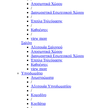
Αποσμητικά Χώρου
/
Διαχωριστικά Εσωτερικού Χώρου
/
Έπιπλα Τηλεόρασης
/
Καθρέφτες
/
view more
Σαλόνι
Αξεσουάρ Σαλονιού
Αποσμητικά Χώρου
Διαχωριστικά Εσωτερικού Χώρου
Έπιπλα Τηλεόρασης
Καθρέφτες
view more
Υπνοδωμάτιο
Ανωστρώματα
/
Αξεσουάρ Υπνοδωματίου
/
Κομοδίνο
/
Κρεβάτια
/