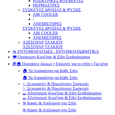
ΗΛΕΚΤΡΙΚΕΣ ΚΟΥΒΕΡΤΕΣ
ΘΕΡΜΑΣΤΡΕΣ
ΣΥΣΚΕΥΕΣ ΔΡΟΣΙΑΣ & ΨΥΞΗΣ
AIR COOLER
/
ΑΝΕΜΙΣΤΗΡΕΣ
ΣΥΣΚΕΥΕΣ ΔΡΟΣΙΑΣ & ΨΥΞΗΣ
AIR COOLER
ΑΝΕΜΙΣΤΗΡΕΣ
ΑΞΕΣΟΥΑΡ ΤΖΑΚΙΟΥ
ΑΞΕΣΟΥΑΡ ΤΖΑΚΙΟΥ
🦟 ΕΝΤΟΜΟΠΑΓΙΔΕΣ - ΕΝΤΟΜΟΑΠΩΘΗΤΙΚΑ
🍽️ Οργάνωση Κουζίνας & Είδη Σερβιρίσματος
🎁🏠 Προτάσεις δώρων • Επιλογές για το σπίτι • Για σένα
🏠 Τα Απαραίτητα για Κάθε Σπίτι
🏠 Τα Απαραίτητα για Κάθε Σπίτι
✨ Ξεχωριστές & Πρωτότυπες Συσκευές
✨ Ξεχωριστές & Πρωτότυπες Συσκευές
🍳 Εξοπλισμός Κουζίνας & Είδη Σερβιρίσματος
🍳 Εξοπλισμός Κουζίνας & Είδη Σερβιρίσματος
☕ Καφές & Απόλαυση στο Σπίτι
☕ Καφές & Απόλαυση στο Σπίτι