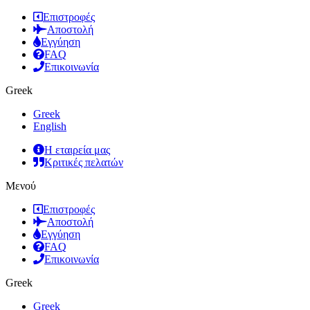
Επιστροφές
Αποστολή
Εγγύηση
FAQ
Επικοινωνία
Greek
Greek
English
Η εταιρεία μας
Κριτικές πελατών
Μενού
Επιστροφές
Αποστολή
Εγγύηση
FAQ
Επικοινωνία
Greek
Greek