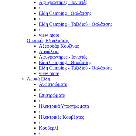
Αφυγραντήρες - Ιονιστές
/
Είδη Camping - Θαλάσσης
/
Είδη Camping - Ταξιδιού - Θαλάσσης
/
view more
Οικιακός Εξοπλισμός
Αξεσουάρ Κουζίνας
Ασφάλεια
Αφυγραντήρες - Ιονιστές
Είδη Camping - Θαλάσσης
Είδη Camping - Ταξιδιού - Θαλάσσης
view more
Λευκά Είδη
Ανωστρώματα
/
Επιστρώματα
/
Ηλεκτρικά Υποστρώματα
/
Ηλεκτρικές Κουβέρτες
/
Κουβερλί
/