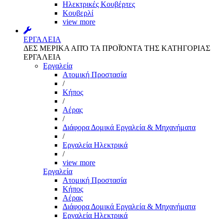
Ηλεκτρικές Κουβέρτες
Κουβερλί
view more
ΕΡΓΑΛΕΙΑ
ΔΕΣ ΜΕΡΙΚΑ ΑΠΌ ΤΑ ΠΡΟΪΌΝΤΑ ΤΗΣ ΚΑΤΗΓΟΡΙΑΣ
ΕΡΓΑΛΕΙΑ
Εργαλεία
Aτομική Προστασία
/
Kήπος
/
Αέρας
/
Διάφορα Δομικά Εργαλεία & Μηχανήματα
/
Εργαλεία Ηλεκτρικά
/
view more
Εργαλεία
Aτομική Προστασία
Kήπος
Αέρας
Διάφορα Δομικά Εργαλεία & Μηχανήματα
Εργαλεία Ηλεκτρικά