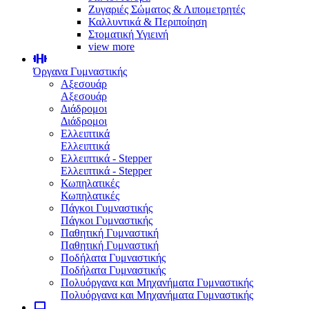
Ζυγαριές Σώματος & Λιπομετρητές
Καλλυντικά & Περιποίηση
Στοματική Υγιεινή
view more
Όργανα Γυμναστικής
Αξεσουάρ
Αξεσουάρ
Διάδρομοι
Διάδρομοι
Ελλειπτικά
Ελλειπτικά
Ελλειπτικά - Stepper
Ελλειπτικά - Stepper
Κωπηλατικές
Κωπηλατικές
Πάγκοι Γυμναστικής
Πάγκοι Γυμναστικής
Παθητική Γυμναστική
Παθητική Γυμναστική
Ποδήλατα Γυμναστικής
Ποδήλατα Γυμναστικής
Πολυόργανα και Μηχανήματα Γυμναστικής
Πολυόργανα και Μηχανήματα Γυμναστικής