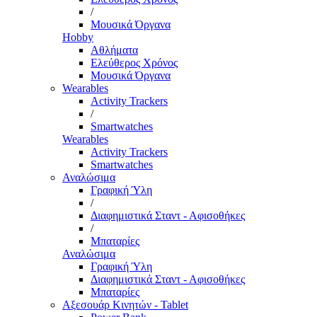
/
Μουσικά Όργανα
Hobby
Αθλήματα
Ελεύθερος Χρόνος
Μουσικά Όργανα
Wearables
Activity Trackers
/
Smartwatches
Wearables
Activity Trackers
Smartwatches
Αναλώσιμα
Γραφική Ύλη
/
Διαφημιστικά Σταντ - Αφισοθήκες
/
Μπαταρίες
Αναλώσιμα
Γραφική Ύλη
Διαφημιστικά Σταντ - Αφισοθήκες
Μπαταρίες
Αξεσουάρ Κινητών - Tablet