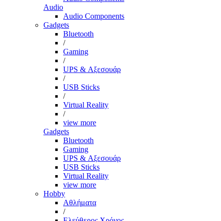
Audio
Audio Components
Gadgets
Bluetooth
/
Gaming
/
UPS & Αξεσουάρ
/
USB Sticks
/
Virtual Reality
/
view more
Gadgets
Bluetooth
Gaming
UPS & Αξεσουάρ
USB Sticks
Virtual Reality
view more
Hobby
Αθλήματα
/
Ελεύθερος Χρόνος