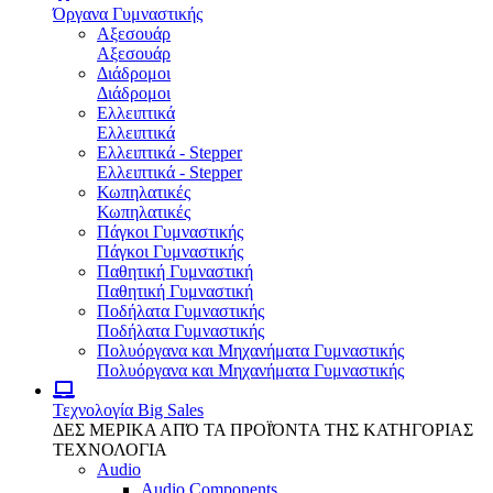
Όργανα Γυμναστικής
Αξεσουάρ
Αξεσουάρ
Διάδρομοι
Διάδρομοι
Ελλειπτικά
Ελλειπτικά
Ελλειπτικά - Stepper
Ελλειπτικά - Stepper
Κωπηλατικές
Κωπηλατικές
Πάγκοι Γυμναστικής
Πάγκοι Γυμναστικής
Παθητική Γυμναστική
Παθητική Γυμναστική
Ποδήλατα Γυμναστικής
Ποδήλατα Γυμναστικής
Πολυόργανα και Μηχανήματα Γυμναστικής
Πολυόργανα και Μηχανήματα Γυμναστικής
Τεχνολογία
Big Sales
ΔΕΣ ΜΕΡΙΚΑ ΑΠΌ ΤΑ ΠΡΟΪΌΝΤΑ ΤΗΣ ΚΑΤΗΓΟΡΙΑΣ
ΤΕΧΝΟΛΟΓΙΑ
Audio
Audio Components