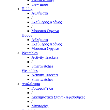
view more
Hobby
Αθλήματα
/
Ελεύθερος Χρόνος
/
Μουσικά Όργανα
Hobby
Αθλήματα
Ελεύθερος Χρόνος
Μουσικά Όργανα
Wearables
Activity Trackers
/
Smartwatches
Wearables
Activity Trackers
Smartwatches
Αναλώσιμα
Γραφική Ύλη
/
Διαφημιστικά Σταντ - Αφισοθήκες
/
Μπαταρίες