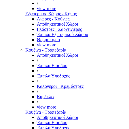
/
view more
Εξωτερικός Χώρος - Κήπος
Αιώρες - Κούνιες
Αποθηκευτικοί Χώροι
Γλάστρες - Ζαρντινιέρες
Έπιπλα Εξωτερικού Χώρου
Θερμοκήπια
view more
Κουζίνα - Τραπεζαρία
Αποθηκευτικοί Χώροι
/
Έπιπλα Εισόδου
/
Έπιπλα Υποδοχής
/
Καλόγεροι - Κρεμάστρες
/
Καρέκλες
/
view more
Κουζίνα - Τραπεζαρία
Αποθηκευτικοί Χώροι
Έπιπλα Εισόδου
Έπιπλα Υποδοχής