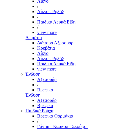
Λίκνο
/
Λίκνο - Ρηλάξ
/
Παιδικά Λευκά Είδη
/
view more
Δωμάτιο
Διάφορα Αξεσουάρ
Κρεβάτια
Λίκνο
Λίκνο - Ρηλάξ
Παιδικά Λευκά Είδη
view more
Ένδυση
Αξεσουάρ
/
Βρεφικά
Ένδυση
Αξεσουάρ
Βρεφικά
Παιδικά Ρούχα
Βρεφικά Φορμάκια
/
Γάντια - Κασκόλ - Σκούφοι