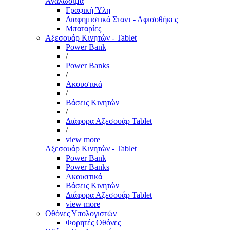
Αναλώσιμα
Γραφική Ύλη
Διαφημιστικά Σταντ - Αφισοθήκες
Μπαταρίες
Αξεσουάρ Κινητών - Tablet
Power Bank
/
Power Banks
/
Ακουστικά
/
Βάσεις Κινητών
/
Διάφορα Αξεσουάρ Tablet
/
view more
Αξεσουάρ Κινητών - Tablet
Power Bank
Power Banks
Ακουστικά
Βάσεις Κινητών
Διάφορα Αξεσουάρ Tablet
view more
Οθόνες Υπολογιστών
Φορητές Οθόνες