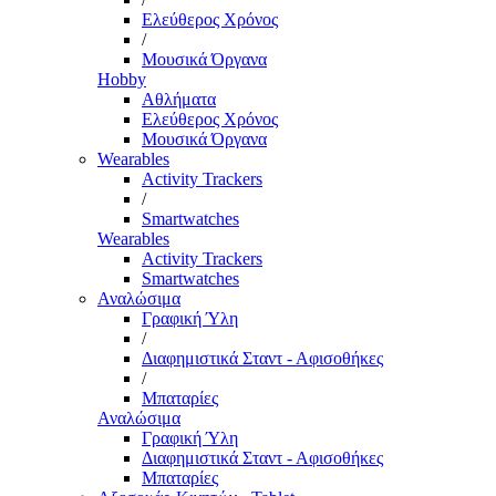
Ελεύθερος Χρόνος
/
Μουσικά Όργανα
Hobby
Αθλήματα
Ελεύθερος Χρόνος
Μουσικά Όργανα
Wearables
Activity Trackers
/
Smartwatches
Wearables
Activity Trackers
Smartwatches
Αναλώσιμα
Γραφική Ύλη
/
Διαφημιστικά Σταντ - Αφισοθήκες
/
Μπαταρίες
Αναλώσιμα
Γραφική Ύλη
Διαφημιστικά Σταντ - Αφισοθήκες
Μπαταρίες