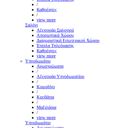
/
Καθρέφτες
/
view more
Σαλόνι
Αξεσουάρ Σαλονιού
Αποσμητικά Χώρου
Διαχωριστικά Εσωτερικού Χώρου
Έπιπλα Τηλεόρασης
Καθρέφτες
view more
Υπνοδωμάτιο
Ανωστρώματα
/
Αξεσουάρ Υπνοδωματίου
/
Κομοδίνο
/
Κρεβάτια
/
Μαξιλάρια
/
view more
Υπνοδωμάτιο
Ανωστρώματα