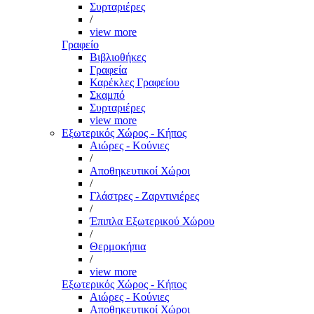
Συρταριέρες
/
view more
Γραφείο
Βιβλιοθήκες
Γραφεία
Καρέκλες Γραφείου
Σκαμπό
Συρταριέρες
view more
Εξωτερικός Χώρος - Κήπος
Αιώρες - Κούνιες
/
Αποθηκευτικοί Χώροι
/
Γλάστρες - Ζαρντινιέρες
/
Έπιπλα Εξωτερικού Χώρου
/
Θερμοκήπια
/
view more
Εξωτερικός Χώρος - Κήπος
Αιώρες - Κούνιες
Αποθηκευτικοί Χώροι