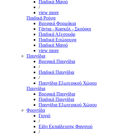
Παιδικά Μαγιό
/
view more
Παιδικά Ρούχα
Βρεφικά Φορμάκια
Γάντια - Κασκόλ - Σκούφοι
Παιδικά Αξεσουάρ
Παιδικά Εσώρουχα
Παιδικά Μαγιό
view more
Παιχνίδια
Βρεφικά Παιχνίδια
/
Παιδικά Παιχνίδια
/
Παιχνίδια Εξωτερικού Χώρου
Παιχνίδια
Βρεφικά Παιχνίδια
Παιδικά Παιχνίδια
Παιχνίδια Εξωτερικού Χώρου
Φροντίδα
Γιογιό
/
Είδη Εκπαίδευσης Φαγητού
/