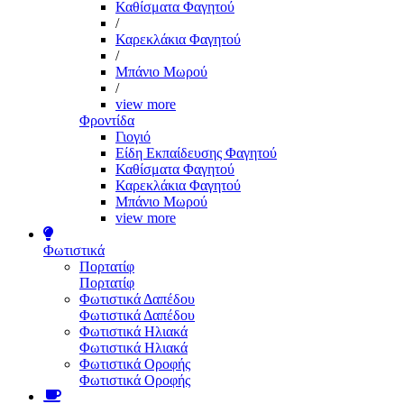
Καθίσματα Φαγητού
/
Καρεκλάκια Φαγητού
/
Μπάνιο Μωρού
/
view more
Φροντίδα
Γιογιό
Είδη Εκπαίδευσης Φαγητού
Καθίσματα Φαγητού
Καρεκλάκια Φαγητού
Μπάνιο Μωρού
view more
Φωτιστικά
Πορτατίφ
Πορτατίφ
Φωτιστικά Δαπέδου
Φωτιστικά Δαπέδου
Φωτιστικά Ηλιακά
Φωτιστικά Ηλιακά
Φωτιστικά Οροφής
Φωτιστικά Οροφής