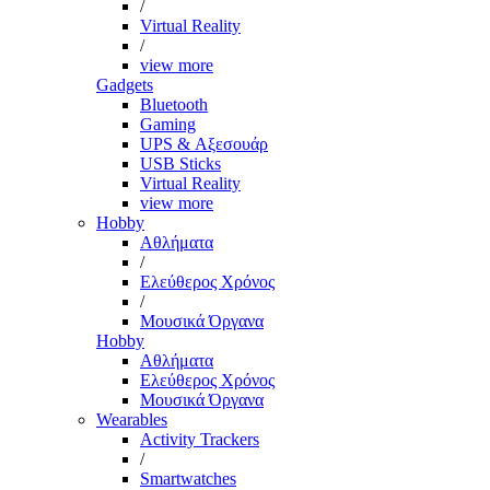
/
Virtual Reality
/
view more
Gadgets
Bluetooth
Gaming
UPS & Αξεσουάρ
USB Sticks
Virtual Reality
view more
Hobby
Αθλήματα
/
Ελεύθερος Χρόνος
/
Μουσικά Όργανα
Hobby
Αθλήματα
Ελεύθερος Χρόνος
Μουσικά Όργανα
Wearables
Activity Trackers
/
Smartwatches