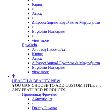
Kήπος
/
Αέρας
/
Διάφορα Δομικά Εργαλεία & Μηχανήματα
/
Εργαλεία Ηλεκτρικά
/
view more
Εργαλεία
Aτομική Προστασία
Kήπος
Αέρας
Διάφορα Δομικά Εργαλεία & Μηχανήματα
Εργαλεία Ηλεκτρικά
view more
HEALTH & BEAUTY
NEW
YOU CAN CHOOSE TO ADD CUSTOM TITLE and
ANY FEATURED PRODUCTS
Προσωπική Φροντίδα
Αδυνάτισμα
/
Για την Γυναίκα