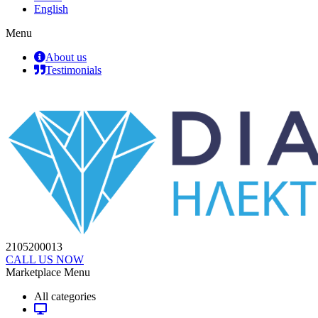
English
Menu
About us
Testimonials
2105200013
CALL US NOW
Marketplace Menu
All categories