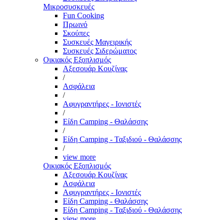
Μικροσυσκευές
Fun Cooking
Πρωινό
Σκούπες
Συσκευές Μαγειρικής
Συσκευές Σιδερώματος
Οικιακός Εξοπλισμός
Αξεσουάρ Κουζίνας
/
Ασφάλεια
/
Αφυγραντήρες - Ιονιστές
/
Είδη Camping - Θαλάσσης
/
Είδη Camping - Ταξιδιού - Θαλάσσης
/
view more
Οικιακός Εξοπλισμός
Αξεσουάρ Κουζίνας
Ασφάλεια
Αφυγραντήρες - Ιονιστές
Είδη Camping - Θαλάσσης
Είδη Camping - Ταξιδιού - Θαλάσσης
view more