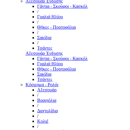
Αξεσουάρ Ένδυσης
Γάντια - Σκούφοι - Κασκόλ
/
Γυαλιά Ηλίου
/
Θήκες - Πορτοφόλια
/
Σακίδια
/
Τσάντες
Αξεσουάρ Ένδυσης
Γάντια - Σκούφοι - Κασκόλ
Γυαλιά Ηλίου
Θήκες - Πορτοφόλια
Σακίδια
Τσάντες
Κόσμημα - Ρολόι
Αξεσουάρ
/
Βραχιόλια
/
Δαχτυλίδια
/
Κολιέ
/