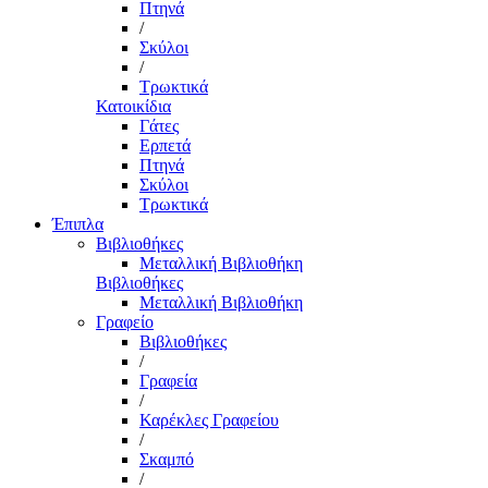
Πτηνά
/
Σκύλοι
/
Τρωκτικά
Κατοικίδια
Γάτες
Ερπετά
Πτηνά
Σκύλοι
Τρωκτικά
Έπιπλα
Βιβλιοθήκες
Μεταλλική Βιβλιοθήκη
Βιβλιοθήκες
Μεταλλική Βιβλιοθήκη
Γραφείο
Βιβλιοθήκες
/
Γραφεία
/
Καρέκλες Γραφείου
/
Σκαμπό
/