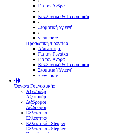
/
Για τον Άνδρα
/
Καλλυντικά & Περιποίηση
/
Στοματική Υγιεινή
/
view more
Προσωπική Φροντίδα
Αδυνάτισμα
Για την Γυναίκα
Για τον Άνδρα
Καλλυντικά & Περιποίηση
Στοματική Υγιεινή
view more
Όργανα Γυμναστικής
Αξεσουάρ
Αξεσουάρ
Διάδρομοι
Διάδρομοι
Ελλειπτικά
Ελλειπτικά
Ελλειπτικά - Stepper
Ελλειπτικά - Stepper