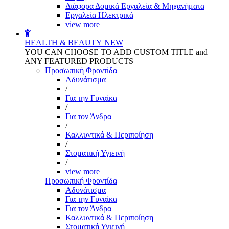
Διάφορα Δομικά Εργαλεία & Μηχανήματα
Εργαλεία Ηλεκτρικά
view more
HEALTH & BEAUTY
NEW
YOU CAN CHOOSE TO ADD CUSTOM TITLE and
ANY FEATURED PRODUCTS
Προσωπική Φροντίδα
Αδυνάτισμα
/
Για την Γυναίκα
/
Για τον Άνδρα
/
Καλλυντικά & Περιποίηση
/
Στοματική Υγιεινή
/
view more
Προσωπική Φροντίδα
Αδυνάτισμα
Για την Γυναίκα
Για τον Άνδρα
Καλλυντικά & Περιποίηση
Στοματική Υγιεινή