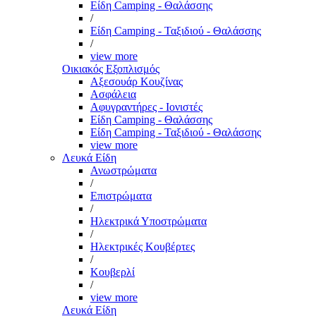
Είδη Camping - Θαλάσσης
/
Είδη Camping - Ταξιδιού - Θαλάσσης
/
view more
Οικιακός Εξοπλισμός
Αξεσουάρ Κουζίνας
Ασφάλεια
Αφυγραντήρες - Ιονιστές
Είδη Camping - Θαλάσσης
Είδη Camping - Ταξιδιού - Θαλάσσης
view more
Λευκά Είδη
Ανωστρώματα
/
Επιστρώματα
/
Ηλεκτρικά Υποστρώματα
/
Ηλεκτρικές Κουβέρτες
/
Κουβερλί
/
view more
Λευκά Είδη