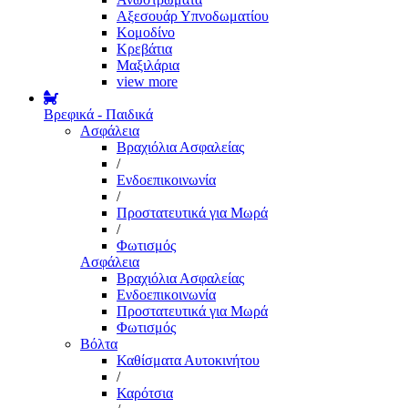
Αξεσουάρ Υπνοδωματίου
Κομοδίνο
Κρεβάτια
Μαξιλάρια
view more
Βρεφικά - Παιδικά
Ασφάλεια
Βραχιόλια Ασφαλείας
/
Ενδοεπικοινωνία
/
Προστατευτικά για Μωρά
/
Φωτισμός
Ασφάλεια
Βραχιόλια Ασφαλείας
Ενδοεπικοινωνία
Προστατευτικά για Μωρά
Φωτισμός
Βόλτα
Καθίσματα Αυτοκινήτου
/
Καρότσια