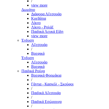
/
view more
Δωμάτιο
Διάφορα Αξεσουάρ
Κρεβάτια
Λίκνο
Λίκνο - Ρηλάξ
Παιδικά Λευκά Είδη
view more
Ένδυση
Αξεσουάρ
/
Βρεφικά
Ένδυση
Αξεσουάρ
Βρεφικά
Παιδικά Ρούχα
Βρεφικά Φορμάκια
/
Γάντια - Κασκόλ - Σκούφοι
/
Παιδικά Αξεσουάρ
/
Παιδικά Εσώρουχα
/