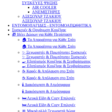
ΣΥΣΚΕΥΕΣ ΨΗΞΗΣ
AIR COOLER
ΑΝΕΜΙΣΤΗΡΕΣ
ΑΞΕΣΟΥΑΡ ΤΖΑΚΙΟΥ
ΑΞΕΣΟΥΑΡ ΤΖΑΚΙΟΥ
ΕΝΤΟΜΟΠΑΓΙΔΕΣ - ΕΝΤΟΜΟΑΠΩΘΗΤΙΚΑ
Συσκευές & Οργάνωση Κουζίνας
🎁 Ιδέες Δώρων για Κάθε Περίσταση
🏠 Τα Απαραίτητα για Κάθε Σπίτι
🏠 Τα Απαραίτητα για Κάθε Σπίτι
✨ Ξεχωριστές & Πρωτότυπες Συσκευές
✨ Ξεχωριστές & Πρωτότυπες Συσκευές
🍳 Εξοπλισμός Κουζίνας & Σερβιρίσματος
🍳 Εξοπλισμός Κουζίνας & Σερβιρίσματος
☕ Καφές & Απόλαυση στο Σπίτι
☕ Καφές & Απόλαυση στο Σπίτι
🕯️ Διακόσμηση & Ατμόσφαιρα
🕯️ Διακόσμηση & Ατμόσφαιρα
🛏️ Λευκά Είδη & Cozy Επιλογές
🛏️ Λευκά Είδη & Cozy Επιλογές
🎀 Μικρά αλλά Ξεχωριστά Δώρα