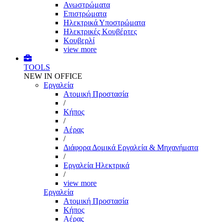
Ανωστρώματα
Επιστρώματα
Ηλεκτρικά Υποστρώματα
Ηλεκτρικές Κουβέρτες
Κουβερλί
view more
TOOLS
NEW IN OFFICE
Εργαλεία
Aτομική Προστασία
/
Kήπος
/
Αέρας
/
Διάφορα Δομικά Εργαλεία & Μηχανήματα
/
Εργαλεία Ηλεκτρικά
/
view more
Εργαλεία
Aτομική Προστασία
Kήπος
Αέρας