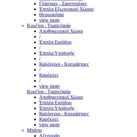
Γλάστρες - Ζαρντινιέρες
Έπιπλα Εξωτερικού Χώρου
Θερμοκήπια
view more
Κουζίνα - Τραπεζαρία
Αποθηκευτικοί Χώροι
/
Έπιπλα Εισόδου
/
Έπιπλα Υποδοχής
/
Καλόγεροι - Κρεμάστρες
/
Καρέκλες
/
view more
Κουζίνα - Τραπεζαρία
Αποθηκευτικοί Χώροι
Έπιπλα Εισόδου
Έπιπλα Υποδοχής
Καλόγεροι - Κρεμάστρες
Καρέκλες
view more
Μπάνιο
Αξεσουάρ