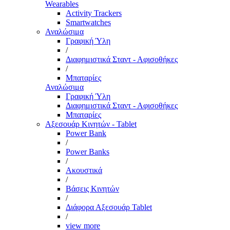
Wearables
Activity Trackers
Smartwatches
Αναλώσιμα
Γραφική Ύλη
/
Διαφημιστικά Σταντ - Αφισοθήκες
/
Μπαταρίες
Αναλώσιμα
Γραφική Ύλη
Διαφημιστικά Σταντ - Αφισοθήκες
Μπαταρίες
Αξεσουάρ Κινητών - Tablet
Power Bank
/
Power Banks
/
Ακουστικά
/
Βάσεις Κινητών
/
Διάφορα Αξεσουάρ Tablet
/
view more