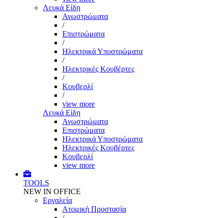
Λευκά Είδη
Ανωστρώματα
/
Επιστρώματα
/
Ηλεκτρικά Υποστρώματα
/
Ηλεκτρικές Κουβέρτες
/
Κουβερλί
/
view more
Λευκά Είδη
Ανωστρώματα
Επιστρώματα
Ηλεκτρικά Υποστρώματα
Ηλεκτρικές Κουβέρτες
Κουβερλί
view more
TOOLS
NEW IN OFFICE
Εργαλεία
Aτομική Προστασία
/