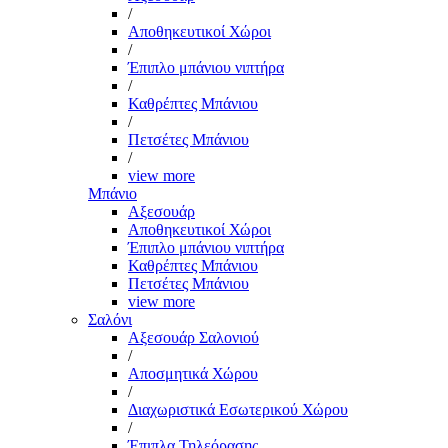
/
Αποθηκευτικοί Χώροι
/
Έπιπλο μπάνιου νιπτήρα
/
Καθρέπτες Μπάνιου
/
Πετσέτες Μπάνιου
/
view more
Μπάνιο
Αξεσουάρ
Αποθηκευτικοί Χώροι
Έπιπλο μπάνιου νιπτήρα
Καθρέπτες Μπάνιου
Πετσέτες Μπάνιου
view more
Σαλόνι
Αξεσουάρ Σαλονιού
/
Αποσμητικά Χώρου
/
Διαχωριστικά Εσωτερικού Χώρου
/
Έπιπλα Τηλεόρασης