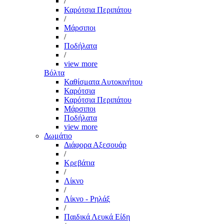
/
Καρότσια Περιπάτου
/
Μάρσιποι
/
Ποδήλατα
/
view more
Βόλτα
Καθίσματα Αυτοκινήτου
Καρότσια
Καρότσια Περιπάτου
Μάρσιποι
Ποδήλατα
view more
Δωμάτιο
Διάφορα Αξεσουάρ
/
Κρεβάτια
/
Λίκνο
/
Λίκνο - Ρηλάξ
/
Παιδικά Λευκά Είδη