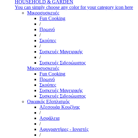
HOUSEHOLD & GARDEN
You can simply choose any color for your category icon here
Μικροσυσκευές
Fun Cooking
/
Πρωινό
/
Σκούπες
/
Συσκευές Μαγειρικής
/
Συσκευές Σιδερώματος
Μικροσυσκευές
Fun Cooking
Πρωινό
Σκούπες
Συσκευές Μαγειρικής
Συσκευές Σιδερώματος
Οικιακός Εξοπλισμός
Αξεσουάρ Κουζίνας
/
Ασφάλεια
/
Αφυγραντήρες - Ιονιστές
/