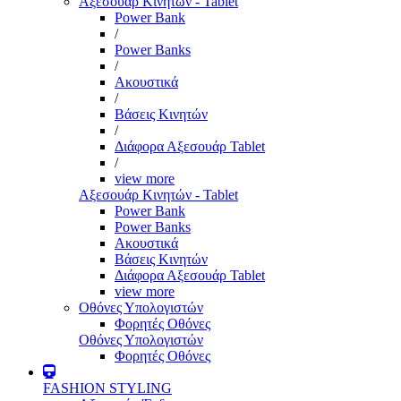
Αξεσουάρ Κινητών - Tablet
Power Bank
/
Power Banks
/
Ακουστικά
/
Βάσεις Κινητών
/
Διάφορα Αξεσουάρ Tablet
/
view more
Αξεσουάρ Κινητών - Tablet
Power Bank
Power Banks
Ακουστικά
Βάσεις Κινητών
Διάφορα Αξεσουάρ Tablet
view more
Οθόνες Υπολογιστών
Φορητές Οθόνες
Οθόνες Υπολογιστών
Φορητές Οθόνες
FASHION STYLING