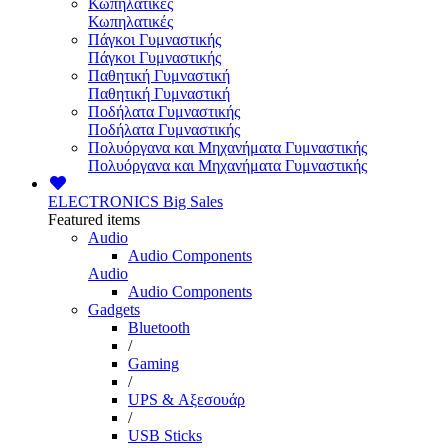
Κωπηλατικές
Κωπηλατικές
Πάγκοι Γυμναστικής
Πάγκοι Γυμναστικής
Παθητική Γυμναστική
Παθητική Γυμναστική
Ποδήλατα Γυμναστικής
Ποδήλατα Γυμναστικής
Πολυόργανα και Μηχανήματα Γυμναστικής
Πολυόργανα και Μηχανήματα Γυμναστικής
ELECTRONICS
Big Sales
Featured items
Audio
Audio Components
Audio
Audio Components
Gadgets
Bluetooth
/
Gaming
/
UPS & Αξεσουάρ
/
USB Sticks