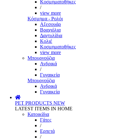
Κοσμηματοθήκες
/
view more
Κόσμημα - Ρολόι
Αξεσουάρ
Βραχιόλια
Δαχτυλίδια
Κολιέ
Κοσμηματοθήκες
view more
Μπουρνούζια
Ανδρικά
/
Γυναικεία
Μπουρνούζια
Ανδρικά
Γυναικεία
PET PRODUCTS
NEW
LATEST ITEMS IN HOME
Κατοικίδια
Γάτες
/
Ερπετά
/