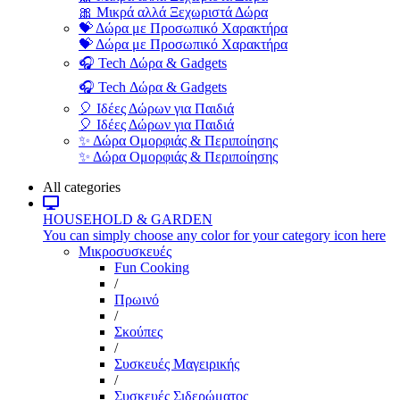
🎀 Μικρά αλλά Ξεχωριστά Δώρα
💝 Δώρα με Προσωπικό Χαρακτήρα
💝 Δώρα με Προσωπικό Χαρακτήρα
🎧 Tech Δώρα & Gadgets
🎧 Tech Δώρα & Gadgets
🎈 Ιδέες Δώρων για Παιδιά
🎈 Ιδέες Δώρων για Παιδιά
✨ Δώρα Ομορφιάς & Περιποίησης
✨ Δώρα Ομορφιάς & Περιποίησης
All categories
HOUSEHOLD & GARDEN
You can simply choose any color for your category icon here
Μικροσυσκευές
Fun Cooking
/
Πρωινό
/
Σκούπες
/
Συσκευές Μαγειρικής
/
Συσκευές Σιδερώματος