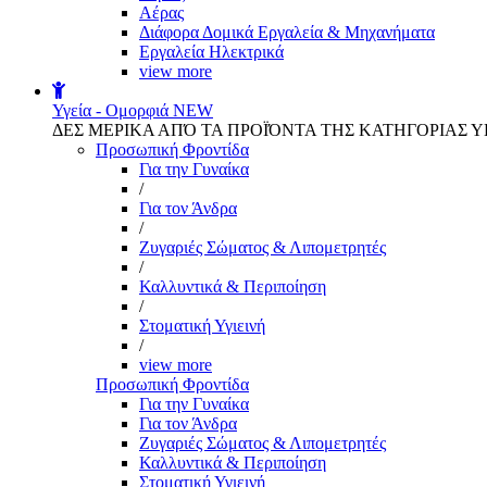
Αέρας
Διάφορα Δομικά Εργαλεία & Μηχανήματα
Εργαλεία Ηλεκτρικά
view more
Υγεία - Ομορφιά
NEW
ΔΕΣ ΜΕΡΙΚΑ ΑΠΌ ΤΑ ΠΡΟΪΌΝΤΑ ΤΗΣ ΚΑΤΗΓΟΡΙΑΣ Υ
Προσωπική Φροντίδα
Για την Γυναίκα
/
Για τον Άνδρα
/
Ζυγαριές Σώματος & Λιπομετρητές
/
Καλλυντικά & Περιποίηση
/
Στοματική Υγιεινή
/
view more
Προσωπική Φροντίδα
Για την Γυναίκα
Για τον Άνδρα
Ζυγαριές Σώματος & Λιπομετρητές
Καλλυντικά & Περιποίηση
Στοματική Υγιεινή