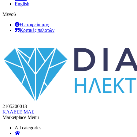
English
Μενού
Η εταιρεία μας
Κριτικές πελατών
2105200013
ΚΑΛΕΣΕ ΜΑΣ
Marketplace Menu
All categories