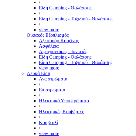
/
Είδη Camping - Θαλάσσης
/
Είδη Camping - Ταξιδιού - Θαλάσσης
/
view more
Οικιακός Εξοπλισμός
Αξεσουάρ Κουζίνας
Ασφάλεια
Αφυγραντήρες - Ιονιστές
Είδη Camping - Θαλάσσης
Είδη Camping - Ταξιδιού - Θαλάσσης
view more
Λευκά Είδη
Ανωστρώματα
/
Επιστρώματα
/
Ηλεκτρικά Υποστρώματα
/
Ηλεκτρικές Κουβέρτες
/
Κουβερλί
/
view more