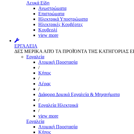
Λευκά Είδη
Ανωστρώματα
Επιστρώματα
Ηλεκτρικά Υποστρώματα
Ηλεκτρικές Κουβέρτες
Κουβερλί
view more
ΕΡΓΑΛΕΙΑ
ΔΕΣ ΜΕΡΙΚΑ ΑΠΌ ΤΑ ΠΡΟΪΌΝΤΑ ΤΗΣ ΚΑΤΗΓΟΡΙΑΣ Ε
Εργαλεία
Aτομική Προστασία
/
Kήπος
/
Αέρας
/
Διάφορα Δομικά Εργαλεία & Μηχανήματα
/
Εργαλεία Ηλεκτρικά
/
view more
Εργαλεία
Aτομική Προστασία
Kήπος