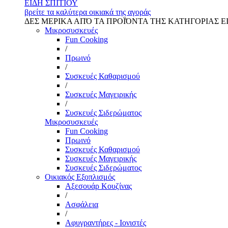
ΕΙΔΗ ΣΠΙΤΙΟΥ
βρείτε τα καλύτερα οικιακά της αγοράς
ΔΕΣ ΜΕΡΙΚΑ ΑΠΌ ΤΑ ΠΡΟΪΌΝΤΑ ΤΗΣ ΚΑΤΗΓΟΡΙΑΣ Ε
Μικροσυσκευές
Fun Cooking
/
Πρωινό
/
Συσκευές Καθαρισμού
/
Συσκευές Μαγειρικής
/
Συσκευές Σιδερώματος
Μικροσυσκευές
Fun Cooking
Πρωινό
Συσκευές Καθαρισμού
Συσκευές Μαγειρικής
Συσκευές Σιδερώματος
Οικιακός Εξοπλισμός
Αξεσουάρ Κουζίνας
/
Ασφάλεια
/
Αφυγραντήρες - Ιονιστές