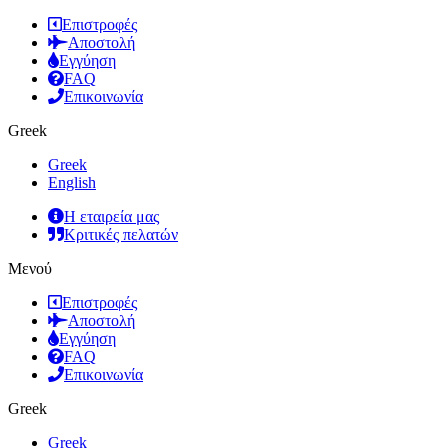
Επιστροφές
Αποστολή
Εγγύηση
FAQ
Επικοινωνία
Greek
Greek
English
Η εταιρεία μας
Κριτικές πελατών
Μενού
Επιστροφές
Αποστολή
Εγγύηση
FAQ
Επικοινωνία
Greek
Greek