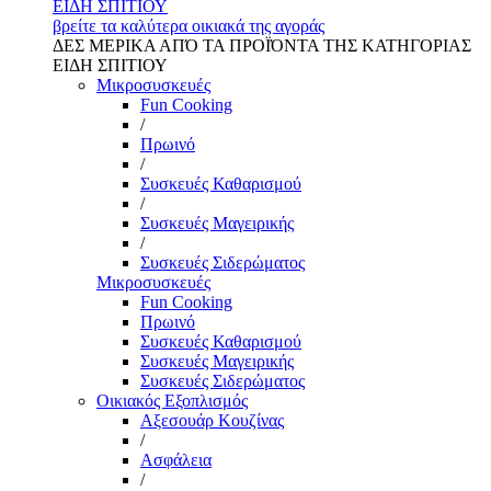
ΕΙΔΗ ΣΠΙΤΙΟΥ
βρείτε τα καλύτερα οικιακά της αγοράς
ΔΕΣ ΜΕΡΙΚΑ ΑΠΌ ΤΑ ΠΡΟΪΌΝΤΑ ΤΗΣ ΚΑΤΗΓΟΡΙΑΣ
ΕΙΔΗ ΣΠΙΤΙΟΥ
Μικροσυσκευές
Fun Cooking
/
Πρωινό
/
Συσκευές Καθαρισμού
/
Συσκευές Μαγειρικής
/
Συσκευές Σιδερώματος
Μικροσυσκευές
Fun Cooking
Πρωινό
Συσκευές Καθαρισμού
Συσκευές Μαγειρικής
Συσκευές Σιδερώματος
Οικιακός Εξοπλισμός
Αξεσουάρ Κουζίνας
/
Ασφάλεια
/