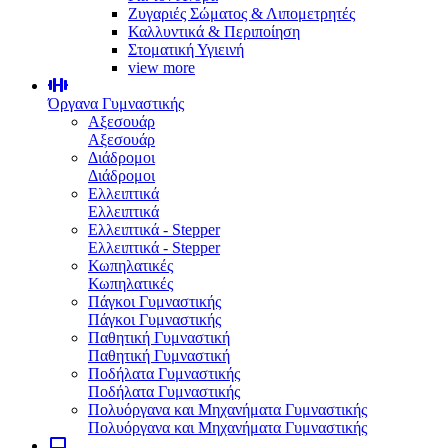
Ζυγαριές Σώματος & Λιπομετρητές
Καλλυντικά & Περιποίηση
Στοματική Υγιεινή
view more
Όργανα Γυμναστικής
Αξεσουάρ
Αξεσουάρ
Διάδρομοι
Διάδρομοι
Ελλειπτικά
Ελλειπτικά
Ελλειπτικά - Stepper
Ελλειπτικά - Stepper
Κωπηλατικές
Κωπηλατικές
Πάγκοι Γυμναστικής
Πάγκοι Γυμναστικής
Παθητική Γυμναστική
Παθητική Γυμναστική
Ποδήλατα Γυμναστικής
Ποδήλατα Γυμναστικής
Πολυόργανα και Μηχανήματα Γυμναστικής
Πολυόργανα και Μηχανήματα Γυμναστικής