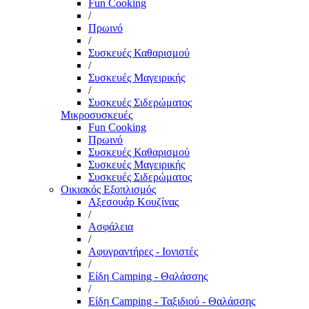
Fun Cooking
/
Πρωινό
/
Συσκευές Καθαρισμού
/
Συσκευές Μαγειρικής
/
Συσκευές Σιδερώματος
Μικροσυσκευές
Fun Cooking
Πρωινό
Συσκευές Καθαρισμού
Συσκευές Μαγειρικής
Συσκευές Σιδερώματος
Οικιακός Εξοπλισμός
Αξεσουάρ Κουζίνας
/
Ασφάλεια
/
Αφυγραντήρες - Ιονιστές
/
Είδη Camping - Θαλάσσης
/
Είδη Camping - Ταξιδιού - Θαλάσσης