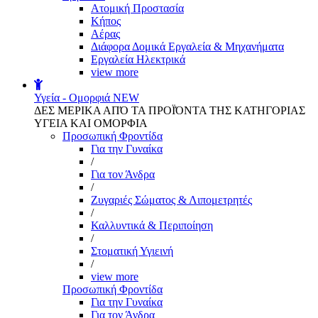
Aτομική Προστασία
Kήπος
Αέρας
Διάφορα Δομικά Εργαλεία & Μηχανήματα
Εργαλεία Ηλεκτρικά
view more
Υγεία - Ομορφιά
NEW
ΔΕΣ ΜΕΡΙΚΑ ΑΠΌ ΤΑ ΠΡΟΪΌΝΤΑ ΤΗΣ ΚΑΤΗΓΟΡΙΑΣ
ΥΓΕΙΑ ΚΑΙ ΟΜΟΡΦΙΑ
Προσωπική Φροντίδα
Για την Γυναίκα
/
Για τον Άνδρα
/
Ζυγαριές Σώματος & Λιπομετρητές
/
Καλλυντικά & Περιποίηση
/
Στοματική Υγιεινή
/
view more
Προσωπική Φροντίδα
Για την Γυναίκα
Για τον Άνδρα