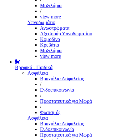
Μαξιλάρια
/
view more
Υπνοδωμάτιο
Ανωστρώματα
Αξεσουάρ Υπνοδωματίου
Κομοδίνο
Κρεβάτια
Μαξιλάρια
view more
Βρεφικά - Παιδικά
Ασφάλεια
Βραχιόλια Ασφαλείας
/
Ενδοεπικοινωνία
/
Προστατευτικά για Μωρά
/
Φωτισμός
Ασφάλεια
Βραχιόλια Ασφαλείας
Ενδοεπικοινωνία
Προστατευτικά για Μωρά