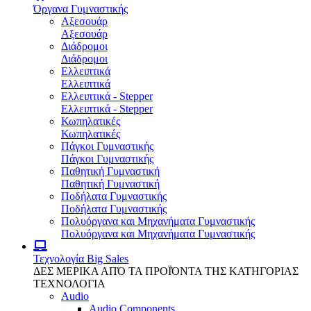
Όργανα Γυμναστικής
Αξεσουάρ
Αξεσουάρ
Διάδρομοι
Διάδρομοι
Ελλειπτικά
Ελλειπτικά
Ελλειπτικά - Stepper
Ελλειπτικά - Stepper
Κωπηλατικές
Κωπηλατικές
Πάγκοι Γυμναστικής
Πάγκοι Γυμναστικής
Παθητική Γυμναστική
Παθητική Γυμναστική
Ποδήλατα Γυμναστικής
Ποδήλατα Γυμναστικής
Πολυόργανα και Μηχανήματα Γυμναστικής
Πολυόργανα και Μηχανήματα Γυμναστικής
Τεχνολογία
Big Sales
ΔΕΣ ΜΕΡΙΚΑ ΑΠΌ ΤΑ ΠΡΟΪΌΝΤΑ ΤΗΣ ΚΑΤΗΓΟΡΙΑΣ
ΤΕΧΝΟΛΟΓΙΑ
Audio
Audio Components