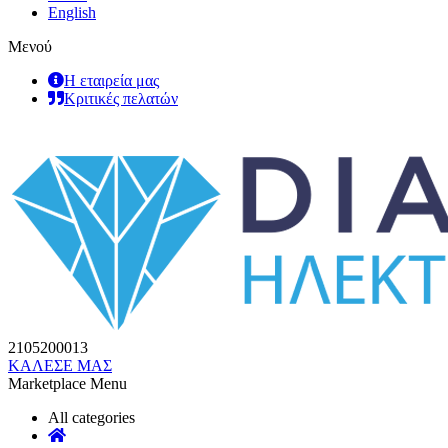
English
Μενού
Η εταιρεία μας
Κριτικές πελατών
2105200013
ΚΑΛΕΣΕ ΜΑΣ
Marketplace Menu
All categories