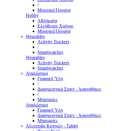
/
Μουσικά Όργανα
Hobby
Αθλήματα
Ελεύθερος Χρόνος
Μουσικά Όργανα
Wearables
Activity Trackers
/
Smartwatches
Wearables
Activity Trackers
Smartwatches
Αναλώσιμα
Γραφική Ύλη
/
Διαφημιστικά Σταντ - Αφισοθήκες
/
Μπαταρίες
Αναλώσιμα
Γραφική Ύλη
Διαφημιστικά Σταντ - Αφισοθήκες
Μπαταρίες
Αξεσουάρ Κινητών - Tablet