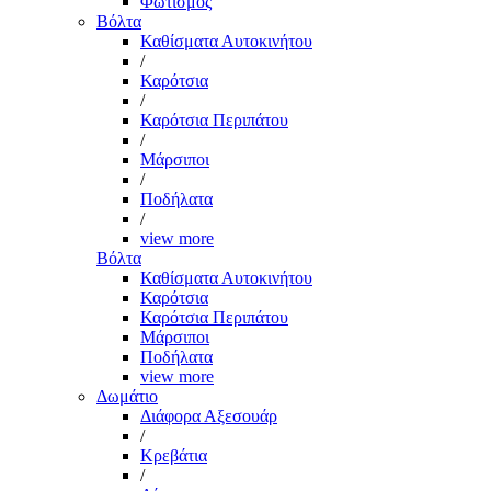
Φωτισμός
Βόλτα
Καθίσματα Αυτοκινήτου
/
Καρότσια
/
Καρότσια Περιπάτου
/
Μάρσιποι
/
Ποδήλατα
/
view more
Βόλτα
Καθίσματα Αυτοκινήτου
Καρότσια
Καρότσια Περιπάτου
Μάρσιποι
Ποδήλατα
view more
Δωμάτιο
Διάφορα Αξεσουάρ
/
Κρεβάτια
/