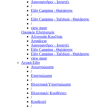
Αφυγραντήρες - Ιονιστές
/
Είδη Camping - Θαλάσσης
/
Είδη Camping - Ταξιδιού - Θαλάσσης
/
view more
Οικιακός Εξοπλισμός
Αξεσουάρ Κουζίνας
Ασφάλεια
Αφυγραντήρες - Ιονιστές
Είδη Camping - Θαλάσσης
Είδη Camping - Ταξιδιού - Θαλάσσης
view more
Λευκά Είδη
Ανωστρώματα
/
Επιστρώματα
/
Ηλεκτρικά Υποστρώματα
/
Ηλεκτρικές Κουβέρτες
/
Κουβερλί
/