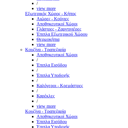
/
view more
Εξωτερικός Χώρος - Κήπος
Αιώρες - Κούνιες
Αποθηκευτικοί Χώροι
Γλάστρες - Ζαρντινιέρες
Έπιπλα Εξωτερικού Χώρου
Θερμοκήπια
view more
Κουζίνα - Τραπεζαρία
Αποθηκευτικοί Χώροι
/
Έπιπλα Εισόδου
/
Έπιπλα Υποδοχής
/
Καλόγεροι - Κρεμάστρες
/
Καρέκλες
/
view more
Κουζίνα - Τραπεζαρία
Αποθηκευτικοί Χώροι
Έπιπλα Εισόδου
Έπιπλα Υποδοχής