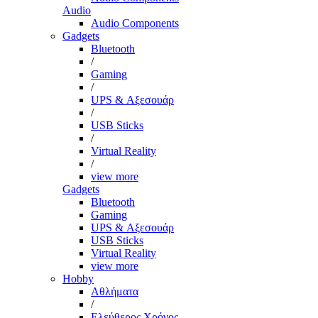
Audio
Audio Components
Gadgets
Bluetooth
/
Gaming
/
UPS & Αξεσουάρ
/
USB Sticks
/
Virtual Reality
/
view more
Gadgets
Bluetooth
Gaming
UPS & Αξεσουάρ
USB Sticks
Virtual Reality
view more
Hobby
Αθλήματα
/
Ελεύθερος Χρόνος