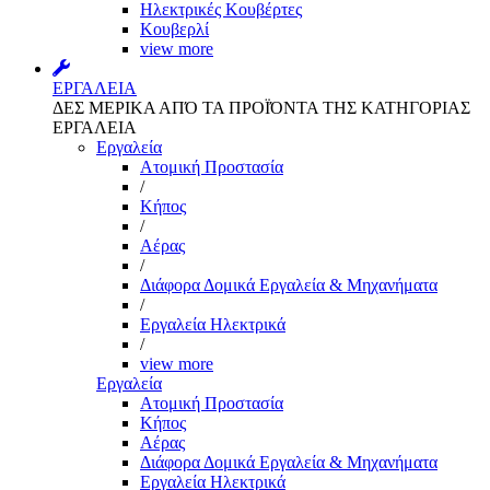
Ηλεκτρικές Κουβέρτες
Κουβερλί
view more
ΕΡΓΑΛΕΙΑ
ΔΕΣ ΜΕΡΙΚΑ ΑΠΌ ΤΑ ΠΡΟΪΌΝΤΑ ΤΗΣ ΚΑΤΗΓΟΡΙΑΣ
ΕΡΓΑΛΕΙΑ
Εργαλεία
Aτομική Προστασία
/
Kήπος
/
Αέρας
/
Διάφορα Δομικά Εργαλεία & Μηχανήματα
/
Εργαλεία Ηλεκτρικά
/
view more
Εργαλεία
Aτομική Προστασία
Kήπος
Αέρας
Διάφορα Δομικά Εργαλεία & Μηχανήματα
Εργαλεία Ηλεκτρικά