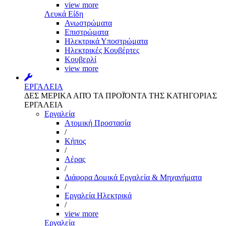
view more
Λευκά Είδη
Ανωστρώματα
Επιστρώματα
Ηλεκτρικά Υποστρώματα
Ηλεκτρικές Κουβέρτες
Κουβερλί
view more
ΕΡΓΑΛΕΙΑ
ΔΕΣ ΜΕΡΙΚΑ ΑΠΌ ΤΑ ΠΡΟΪΌΝΤΑ ΤΗΣ ΚΑΤΗΓΟΡΙΑΣ
ΕΡΓΑΛΕΙΑ
Εργαλεία
Aτομική Προστασία
/
Kήπος
/
Αέρας
/
Διάφορα Δομικά Εργαλεία & Μηχανήματα
/
Εργαλεία Ηλεκτρικά
/
view more
Εργαλεία