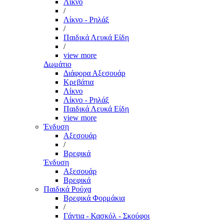
Λίκνο
/
Λίκνο - Ρηλάξ
/
Παιδικά Λευκά Είδη
/
view more
Δωμάτιο
Διάφορα Αξεσουάρ
Κρεβάτια
Λίκνο
Λίκνο - Ρηλάξ
Παιδικά Λευκά Είδη
view more
Ένδυση
Αξεσουάρ
/
Βρεφικά
Ένδυση
Αξεσουάρ
Βρεφικά
Παιδικά Ρούχα
Βρεφικά Φορμάκια
/
Γάντια - Κασκόλ - Σκούφοι