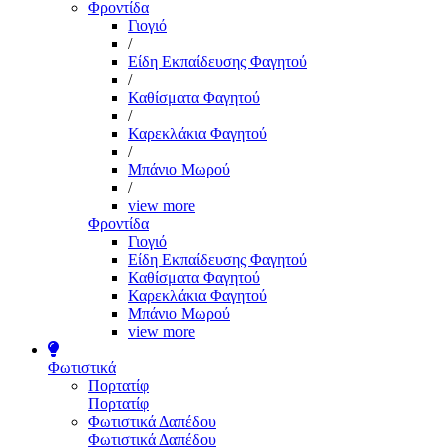
Φροντίδα
Γιογιό
/
Είδη Εκπαίδευσης Φαγητού
/
Καθίσματα Φαγητού
/
Καρεκλάκια Φαγητού
/
Μπάνιο Μωρού
/
view more
Φροντίδα
Γιογιό
Είδη Εκπαίδευσης Φαγητού
Καθίσματα Φαγητού
Καρεκλάκια Φαγητού
Μπάνιο Μωρού
view more
Φωτιστικά
Πορτατίφ
Πορτατίφ
Φωτιστικά Δαπέδου
Φωτιστικά Δαπέδου