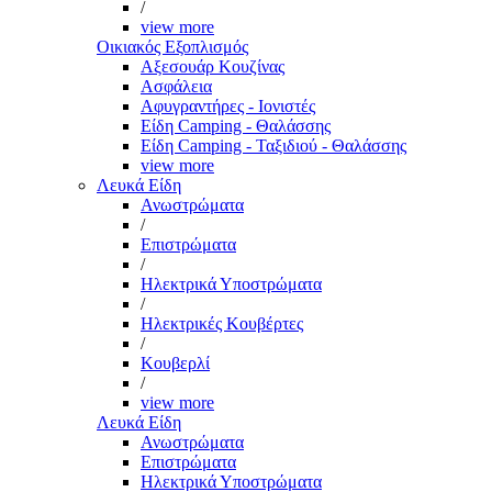
/
view more
Οικιακός Εξοπλισμός
Αξεσουάρ Κουζίνας
Ασφάλεια
Αφυγραντήρες - Ιονιστές
Είδη Camping - Θαλάσσης
Είδη Camping - Ταξιδιού - Θαλάσσης
view more
Λευκά Είδη
Ανωστρώματα
/
Επιστρώματα
/
Ηλεκτρικά Υποστρώματα
/
Ηλεκτρικές Κουβέρτες
/
Κουβερλί
/
view more
Λευκά Είδη
Ανωστρώματα
Επιστρώματα
Ηλεκτρικά Υποστρώματα