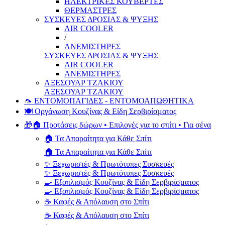
ΗΛΕΚΤΡΙΚΕΣ ΚΟΥΒΕΡΤΕΣ
ΘΕΡΜΑΣΤΡΕΣ
ΣΥΣΚΕΥΕΣ ΔΡΟΣΙΑΣ & ΨΥΞΗΣ
AIR COOLER
/
ΑΝΕΜΙΣΤΗΡΕΣ
ΣΥΣΚΕΥΕΣ ΔΡΟΣΙΑΣ & ΨΥΞΗΣ
AIR COOLER
ΑΝΕΜΙΣΤΗΡΕΣ
ΑΞΕΣΟΥΑΡ ΤΖΑΚΙΟΥ
ΑΞΕΣΟΥΑΡ ΤΖΑΚΙΟΥ
🦟 ΕΝΤΟΜΟΠΑΓΙΔΕΣ - ΕΝΤΟΜΟΑΠΩΘΗΤΙΚΑ
🍽️ Οργάνωση Κουζίνας & Είδη Σερβιρίσματος
🎁🏠 Προτάσεις δώρων • Επιλογές για το σπίτι • Για σένα
🏠 Τα Απαραίτητα για Κάθε Σπίτι
🏠 Τα Απαραίτητα για Κάθε Σπίτι
✨ Ξεχωριστές & Πρωτότυπες Συσκευές
✨ Ξεχωριστές & Πρωτότυπες Συσκευές
🍳 Εξοπλισμός Κουζίνας & Είδη Σερβιρίσματος
🍳 Εξοπλισμός Κουζίνας & Είδη Σερβιρίσματος
☕ Καφές & Απόλαυση στο Σπίτι
☕ Καφές & Απόλαυση στο Σπίτι