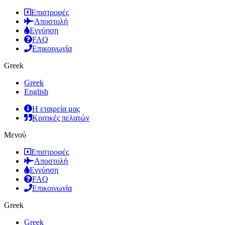
Επιστροφές
Αποστολή
Εγγύηση
FAQ
Επικοινωνία
Greek
Greek
English
Η εταιρεία μας
Κριτικές πελατών
Μενού
Επιστροφές
Αποστολή
Εγγύηση
FAQ
Επικοινωνία
Greek
Greek