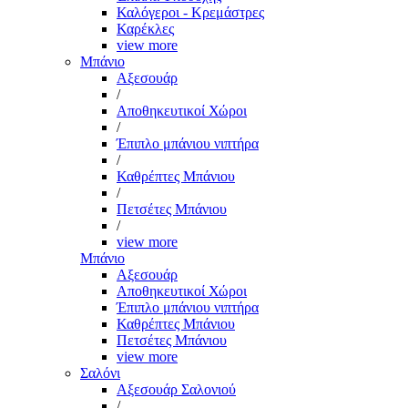
Καλόγεροι - Κρεμάστρες
Καρέκλες
view more
Μπάνιο
Αξεσουάρ
/
Αποθηκευτικοί Χώροι
/
Έπιπλο μπάνιου νιπτήρα
/
Καθρέπτες Μπάνιου
/
Πετσέτες Μπάνιου
/
view more
Μπάνιο
Αξεσουάρ
Αποθηκευτικοί Χώροι
Έπιπλο μπάνιου νιπτήρα
Καθρέπτες Μπάνιου
Πετσέτες Μπάνιου
view more
Σαλόνι
Αξεσουάρ Σαλονιού
/