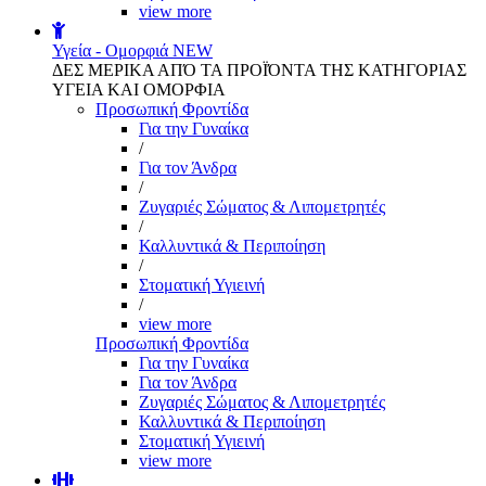
view more
Υγεία - Ομορφιά
NEW
ΔΕΣ ΜΕΡΙΚΑ ΑΠΌ ΤΑ ΠΡΟΪΌΝΤΑ ΤΗΣ ΚΑΤΗΓΟΡΙΑΣ
ΥΓΕΙΑ ΚΑΙ ΟΜΟΡΦΙΑ
Προσωπική Φροντίδα
Για την Γυναίκα
/
Για τον Άνδρα
/
Ζυγαριές Σώματος & Λιπομετρητές
/
Καλλυντικά & Περιποίηση
/
Στοματική Υγιεινή
/
view more
Προσωπική Φροντίδα
Για την Γυναίκα
Για τον Άνδρα
Ζυγαριές Σώματος & Λιπομετρητές
Καλλυντικά & Περιποίηση
Στοματική Υγιεινή
view more