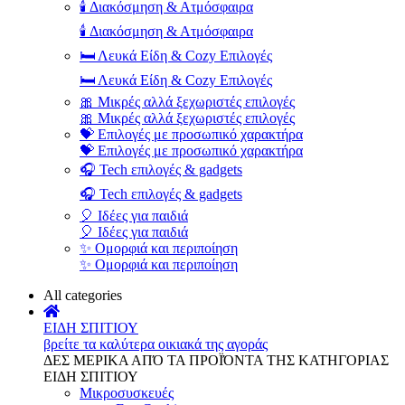
🕯️ Διακόσμηση & Ατμόσφαιρα
🕯️ Διακόσμηση & Ατμόσφαιρα
🛏️ Λευκά Είδη & Cozy Επιλογές
🛏️ Λευκά Είδη & Cozy Επιλογές
🎀 Μικρές αλλά ξεχωριστές επιλογές
🎀 Μικρές αλλά ξεχωριστές επιλογές
💝 Επιλογές με προσωπικό χαρακτήρα
💝 Επιλογές με προσωπικό χαρακτήρα
🎧 Tech επιλογές & gadgets
🎧 Tech επιλογές & gadgets
🎈 Ιδέες για παιδιά
🎈 Ιδέες για παιδιά
✨ Ομορφιά και περιποίηση
✨ Ομορφιά και περιποίηση
All categories
ΕΙΔΗ ΣΠΙΤΙΟΥ
βρείτε τα καλύτερα οικιακά της αγοράς
ΔΕΣ ΜΕΡΙΚΑ ΑΠΌ ΤΑ ΠΡΟΪΌΝΤΑ ΤΗΣ ΚΑΤΗΓΟΡΙΑΣ
ΕΙΔΗ ΣΠΙΤΙΟΥ
Μικροσυσκευές