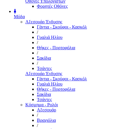
Οθόνες Υπολογιστών
Φορητές Οθόνες
Μόδα
Αξεσουάρ Ένδυσης
Γάντια - Σκούφοι - Κασκόλ
/
Γυαλιά Ηλίου
/
Θήκες - Πορτοφόλια
/
Σακίδια
/
Τσάντες
Αξεσουάρ Ένδυσης
Γάντια - Σκούφοι - Κασκόλ
Γυαλιά Ηλίου
Θήκες - Πορτοφόλια
Σακίδια
Τσάντες
Κόσμημα - Ρολόι
Αξεσουάρ
/
Βραχιόλια
/