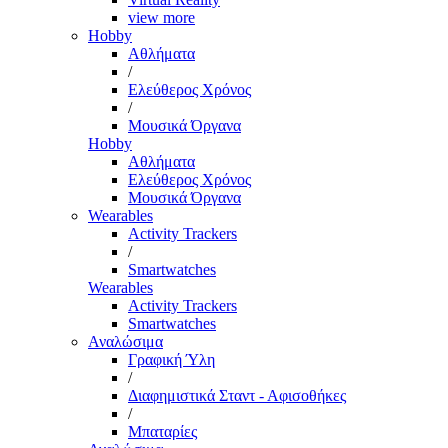
view more
Hobby
Αθλήματα
/
Ελεύθερος Χρόνος
/
Μουσικά Όργανα
Hobby
Αθλήματα
Ελεύθερος Χρόνος
Μουσικά Όργανα
Wearables
Activity Trackers
/
Smartwatches
Wearables
Activity Trackers
Smartwatches
Αναλώσιμα
Γραφική Ύλη
/
Διαφημιστικά Σταντ - Αφισοθήκες
/
Μπαταρίες