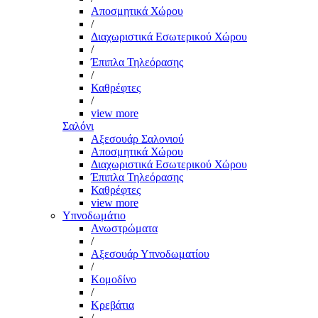
Αποσμητικά Χώρου
/
Διαχωριστικά Εσωτερικού Χώρου
/
Έπιπλα Τηλεόρασης
/
Καθρέφτες
/
view more
Σαλόνι
Αξεσουάρ Σαλονιού
Αποσμητικά Χώρου
Διαχωριστικά Εσωτερικού Χώρου
Έπιπλα Τηλεόρασης
Καθρέφτες
view more
Υπνοδωμάτιο
Ανωστρώματα
/
Αξεσουάρ Υπνοδωματίου
/
Κομοδίνο
/
Κρεβάτια
/