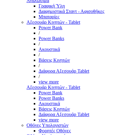
Αναλώσιμα
Γραφική Ύλη
Διαφημιστικά Σταντ - Αφισοθήκες
Μπαταρίες
Αξεσουάρ Κινητών - Tablet
Power Bank
/
Power Banks
/
Ακουστικά
/
Βάσεις Κινητών
/
Διάφορα Αξεσουάρ Tablet
/
view more
Αξεσουάρ Κινητών - Tablet
Power Bank
Power Banks
Ακουστικά
Βάσεις Κινητών
Διάφορα Αξεσουάρ Tablet
view more
Οθόνες Υπολογιστών
Φορητές Οθόνες