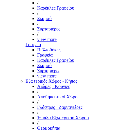
/
Καρέκλες Γραφείου
/
Σκαμπό
/
Συρταριέρες
/
view more
Γραφείο
Βιβλιοθήκες
Γραφεία
Καρέκλες Γραφείου
Σκαμπό
Συρταριέρες
view more
Εξωτερικός Χώρος - Κήπος
Αιώρες - Κούνιες
/
Αποθηκευτικοί Χώροι
/
Γλάστρες - Ζαρντινιέρες
/
Έπιπλα Εξωτερικού Χώρου
/
Θερμοκήπια