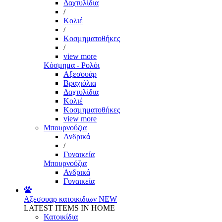
Δαχτυλίδια
/
Κολιέ
/
Κοσμηματοθήκες
/
view more
Κόσμημα - Ρολόι
Αξεσουάρ
Βραχιόλια
Δαχτυλίδια
Κολιέ
Κοσμηματοθήκες
view more
Μπουρνούζια
Ανδρικά
/
Γυναικεία
Μπουρνούζια
Ανδρικά
Γυναικεία
Αξεσουαρ κατοικιδιων
NEW
LATEST ITEMS IN HOME
Κατοικίδια