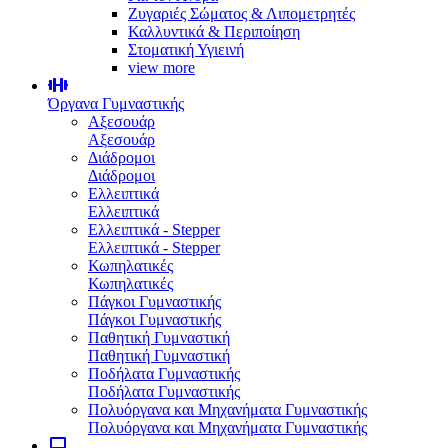
Ζυγαριές Σώματος & Λιπομετρητές
Καλλυντικά & Περιποίηση
Στοματική Υγιεινή
view more
Όργανα Γυμναστικής
Αξεσουάρ
Αξεσουάρ
Διάδρομοι
Διάδρομοι
Ελλειπτικά
Ελλειπτικά
Ελλειπτικά - Stepper
Ελλειπτικά - Stepper
Κωπηλατικές
Κωπηλατικές
Πάγκοι Γυμναστικής
Πάγκοι Γυμναστικής
Παθητική Γυμναστική
Παθητική Γυμναστική
Ποδήλατα Γυμναστικής
Ποδήλατα Γυμναστικής
Πολυόργανα και Μηχανήματα Γυμναστικής
Πολυόργανα και Μηχανήματα Γυμναστικής