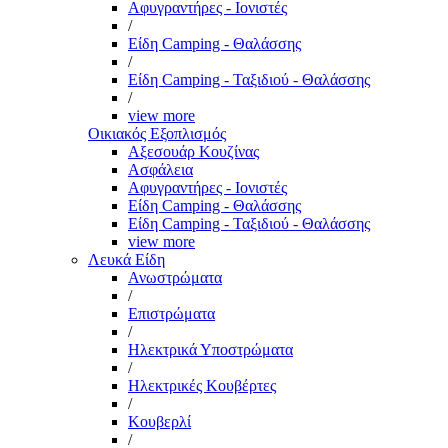
Αφυγραντήρες - Ιονιστές
/
Είδη Camping - Θαλάσσης
/
Είδη Camping - Ταξιδιού - Θαλάσσης
/
view more
Οικιακός Εξοπλισμός
Αξεσουάρ Κουζίνας
Ασφάλεια
Αφυγραντήρες - Ιονιστές
Είδη Camping - Θαλάσσης
Είδη Camping - Ταξιδιού - Θαλάσσης
view more
Λευκά Είδη
Ανωστρώματα
/
Επιστρώματα
/
Ηλεκτρικά Υποστρώματα
/
Ηλεκτρικές Κουβέρτες
/
Κουβερλί
/