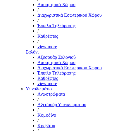
Αποσμητικά Χώρου
/
Διαχωριστικά Εσωτερικού Χώρου
/
Έπιπλα Τηλεόρασης
/
Καθρέφτες
/
view more
Σαλόνι
Αξεσουάρ Σαλονιού
Αποσμητικά Χώρου
Διαχωριστικά Εσωτερικού Χώρου
Έπιπλα Τηλεόρασης
Καθρέφτες
view more
Υπνοδωμάτιο
Ανωστρώματα
/
Αξεσουάρ Υπνοδωματίου
/
Κομοδίνο
/
Κρεβάτια
/