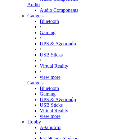
Audio
Audio Components
Gadgets
Bluetooth
/
Gaming
/
UPS & Αξεσουάρ
/
USB Sticks
/
Virtual Reality
/
view more
Gadgets
Bluetooth
Gaming
UPS & Αξεσουάρ
USB Sticks
Virtual Reality
view more
Hobby
Αθλήματα
/
Ελεύθερος Χρόνος