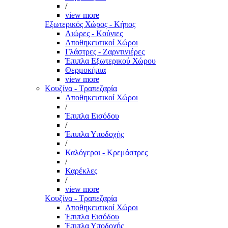
/
view more
Εξωτερικός Χώρος - Κήπος
Αιώρες - Κούνιες
Αποθηκευτικοί Χώροι
Γλάστρες - Ζαρντινιέρες
Έπιπλα Εξωτερικού Χώρου
Θερμοκήπια
view more
Κουζίνα - Τραπεζαρία
Αποθηκευτικοί Χώροι
/
Έπιπλα Εισόδου
/
Έπιπλα Υποδοχής
/
Καλόγεροι - Κρεμάστρες
/
Καρέκλες
/
view more
Κουζίνα - Τραπεζαρία
Αποθηκευτικοί Χώροι
Έπιπλα Εισόδου
Έπιπλα Υποδοχής