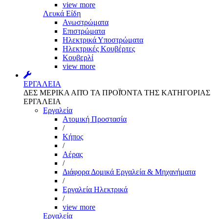
view more
Λευκά Είδη
Ανωστρώματα
Επιστρώματα
Ηλεκτρικά Υποστρώματα
Ηλεκτρικές Κουβέρτες
Κουβερλί
view more
ΕΡΓΑΛΕΙΑ
ΔΕΣ ΜΕΡΙΚΑ ΑΠΌ ΤΑ ΠΡΟΪΌΝΤΑ ΤΗΣ ΚΑΤΗΓΟΡΙΑΣ
ΕΡΓΑΛΕΙΑ
Εργαλεία
Aτομική Προστασία
/
Kήπος
/
Αέρας
/
Διάφορα Δομικά Εργαλεία & Μηχανήματα
/
Εργαλεία Ηλεκτρικά
/
view more
Εργαλεία