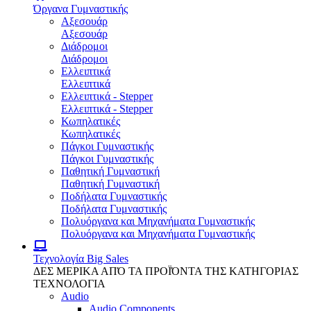
Όργανα Γυμναστικής
Αξεσουάρ
Αξεσουάρ
Διάδρομοι
Διάδρομοι
Ελλειπτικά
Ελλειπτικά
Ελλειπτικά - Stepper
Ελλειπτικά - Stepper
Κωπηλατικές
Κωπηλατικές
Πάγκοι Γυμναστικής
Πάγκοι Γυμναστικής
Παθητική Γυμναστική
Παθητική Γυμναστική
Ποδήλατα Γυμναστικής
Ποδήλατα Γυμναστικής
Πολυόργανα και Μηχανήματα Γυμναστικής
Πολυόργανα και Μηχανήματα Γυμναστικής
Τεχνολογία
Big Sales
ΔΕΣ ΜΕΡΙΚΑ ΑΠΌ ΤΑ ΠΡΟΪΌΝΤΑ ΤΗΣ ΚΑΤΗΓΟΡΙΑΣ
ΤΕΧΝΟΛΟΓΙΑ
Audio
Audio Components