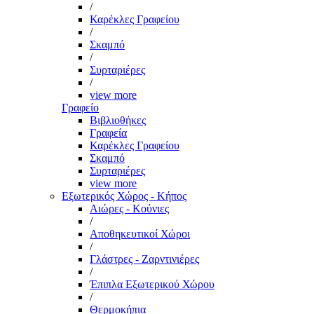
/
Καρέκλες Γραφείου
/
Σκαμπό
/
Συρταριέρες
/
view more
Γραφείο
Βιβλιοθήκες
Γραφεία
Καρέκλες Γραφείου
Σκαμπό
Συρταριέρες
view more
Εξωτερικός Χώρος - Κήπος
Αιώρες - Κούνιες
/
Αποθηκευτικοί Χώροι
/
Γλάστρες - Ζαρντινιέρες
/
Έπιπλα Εξωτερικού Χώρου
/
Θερμοκήπια