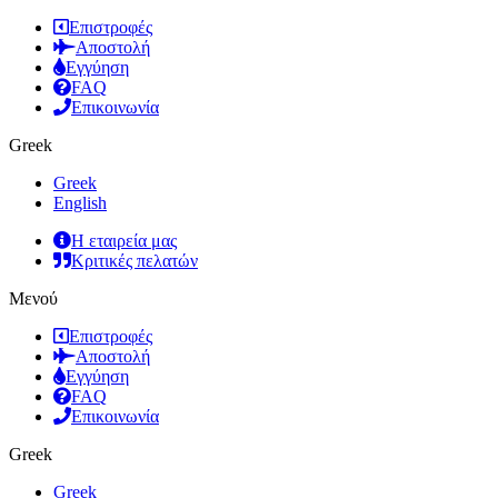
Επιστροφές
Αποστολή
Εγγύηση
FAQ
Επικοινωνία
Greek
Greek
English
Η εταιρεία μας
Κριτικές πελατών
Μενού
Επιστροφές
Αποστολή
Εγγύηση
FAQ
Επικοινωνία
Greek
Greek