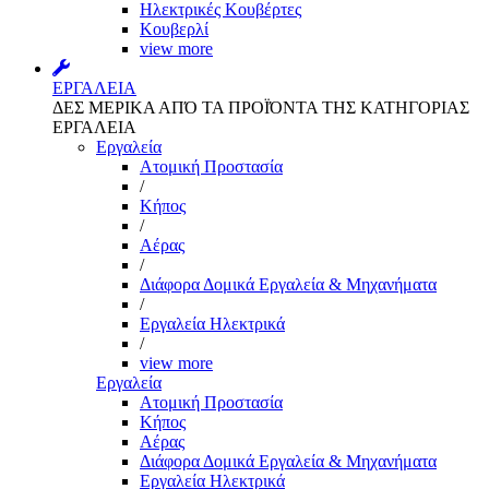
Ηλεκτρικές Κουβέρτες
Κουβερλί
view more
ΕΡΓΑΛΕΙΑ
ΔΕΣ ΜΕΡΙΚΑ ΑΠΌ ΤΑ ΠΡΟΪΌΝΤΑ ΤΗΣ ΚΑΤΗΓΟΡΙΑΣ
ΕΡΓΑΛΕΙΑ
Εργαλεία
Aτομική Προστασία
/
Kήπος
/
Αέρας
/
Διάφορα Δομικά Εργαλεία & Μηχανήματα
/
Εργαλεία Ηλεκτρικά
/
view more
Εργαλεία
Aτομική Προστασία
Kήπος
Αέρας
Διάφορα Δομικά Εργαλεία & Μηχανήματα
Εργαλεία Ηλεκτρικά