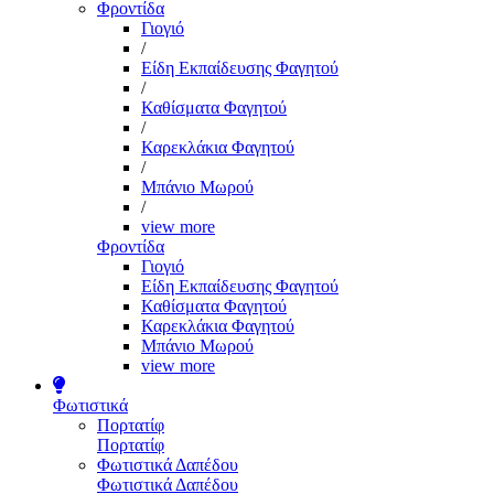
Φροντίδα
Γιογιό
/
Είδη Εκπαίδευσης Φαγητού
/
Καθίσματα Φαγητού
/
Καρεκλάκια Φαγητού
/
Μπάνιο Μωρού
/
view more
Φροντίδα
Γιογιό
Είδη Εκπαίδευσης Φαγητού
Καθίσματα Φαγητού
Καρεκλάκια Φαγητού
Μπάνιο Μωρού
view more
Φωτιστικά
Πορτατίφ
Πορτατίφ
Φωτιστικά Δαπέδου
Φωτιστικά Δαπέδου