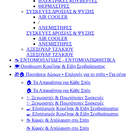
ΗΛΕΚΤΡΙΚΕΣ ΚΟΥΒΕΡΤΕΣ
ΘΕΡΜΑΣΤΡΕΣ
ΣΥΣΚΕΥΕΣ ΔΡΟΣΙΑΣ & ΨΥΞΗΣ
AIR COOLER
/
ΑΝΕΜΙΣΤΗΡΕΣ
ΣΥΣΚΕΥΕΣ ΔΡΟΣΙΑΣ & ΨΥΞΗΣ
AIR COOLER
ΑΝΕΜΙΣΤΗΡΕΣ
ΑΞΕΣΟΥΑΡ ΤΖΑΚΙΟΥ
ΑΞΕΣΟΥΑΡ ΤΖΑΚΙΟΥ
🦟 ΕΝΤΟΜΟΠΑΓΙΔΕΣ - ΕΝΤΟΜΟΑΠΩΘΗΤΙΚΑ
🍽️ Οργάνωση Κουζίνας & Είδη Σερβιρίσματος
🎁🏠 Προτάσεις δώρων • Επιλογές για το σπίτι • Για σένα
🏠 Τα Απαραίτητα για Κάθε Σπίτι
🏠 Τα Απαραίτητα για Κάθε Σπίτι
✨ Ξεχωριστές & Πρωτότυπες Συσκευές
✨ Ξεχωριστές & Πρωτότυπες Συσκευές
🍳 Εξοπλισμός Κουζίνας & Είδη Σερβιρίσματος
🍳 Εξοπλισμός Κουζίνας & Είδη Σερβιρίσματος
☕ Καφές & Απόλαυση στο Σπίτι
☕ Καφές & Απόλαυση στο Σπίτι