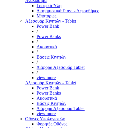
Αναλώσιμα
Γραφική Ύλη
Διαφημιστικά Σταντ - Αφισοθήκες
Μπαταρίες
Αξεσουάρ Κινητών - Tablet
Power Bank
/
Power Banks
/
Ακουστικά
/
Βάσεις Κινητών
/
Διάφορα Αξεσουάρ Tablet
/
view more
Αξεσουάρ Κινητών - Tablet
Power Bank
Power Banks
Ακουστικά
Βάσεις Κινητών
Διάφορα Αξεσουάρ Tablet
view more
Οθόνες Υπολογιστών
Φορητές Οθόνες