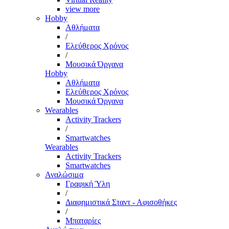
view more
Hobby
Αθλήματα
/
Ελεύθερος Χρόνος
/
Μουσικά Όργανα
Hobby
Αθλήματα
Ελεύθερος Χρόνος
Μουσικά Όργανα
Wearables
Activity Trackers
/
Smartwatches
Wearables
Activity Trackers
Smartwatches
Αναλώσιμα
Γραφική Ύλη
/
Διαφημιστικά Σταντ - Αφισοθήκες
/
Μπαταρίες