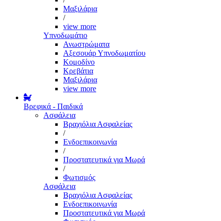
Μαξιλάρια
/
view more
Υπνοδωμάτιο
Ανωστρώματα
Αξεσουάρ Υπνοδωματίου
Κομοδίνο
Κρεβάτια
Μαξιλάρια
view more
Βρεφικά - Παιδικά
Ασφάλεια
Βραχιόλια Ασφαλείας
/
Ενδοεπικοινωνία
/
Προστατευτικά για Μωρά
/
Φωτισμός
Ασφάλεια
Βραχιόλια Ασφαλείας
Ενδοεπικοινωνία
Προστατευτικά για Μωρά