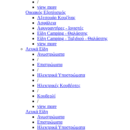
/
view more
Οικιακός Εξοπλισμός
Αξεσουάρ Κουζίνας
Ασφάλεια
Αφυγραντήρες - Ιονιστές
Είδη Camping - Θαλάσσης
Είδη Camping - Ταξιδιού - Θαλάσσης
view more
Λευκά Είδη
Ανωστρώματα
/
Επιστρώματα
/
Ηλεκτρικά Υποστρώματα
/
Ηλεκτρικές Κουβέρτες
/
Κουβερλί
/
view more
Λευκά Είδη
Ανωστρώματα
Επιστρώματα
Ηλεκτρικά Υποστρώματα