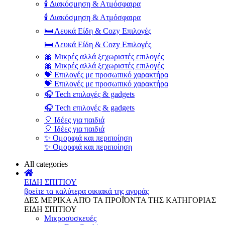
🕯️ Διακόσμηση & Ατμόσφαιρα
🕯️ Διακόσμηση & Ατμόσφαιρα
🛏️ Λευκά Είδη & Cozy Επιλογές
🛏️ Λευκά Είδη & Cozy Επιλογές
🎀 Μικρές αλλά ξεχωριστές επιλογές
🎀 Μικρές αλλά ξεχωριστές επιλογές
💝 Επιλογές με προσωπικό χαρακτήρα
💝 Επιλογές με προσωπικό χαρακτήρα
🎧 Tech επιλογές & gadgets
🎧 Tech επιλογές & gadgets
🎈 Ιδέες για παιδιά
🎈 Ιδέες για παιδιά
✨ Ομορφιά και περιποίηση
✨ Ομορφιά και περιποίηση
All categories
ΕΙΔΗ ΣΠΙΤΙΟΥ
βρείτε τα καλύτερα οικιακά της αγοράς
ΔΕΣ ΜΕΡΙΚΑ ΑΠΌ ΤΑ ΠΡΟΪΌΝΤΑ ΤΗΣ ΚΑΤΗΓΟΡΙΑΣ
ΕΙΔΗ ΣΠΙΤΙΟΥ
Μικροσυσκευές