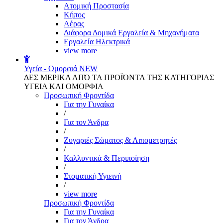
Aτομική Προστασία
Kήπος
Αέρας
Διάφορα Δομικά Εργαλεία & Μηχανήματα
Εργαλεία Ηλεκτρικά
view more
Υγεία - Ομορφιά
NEW
ΔΕΣ ΜΕΡΙΚΑ ΑΠΌ ΤΑ ΠΡΟΪΌΝΤΑ ΤΗΣ ΚΑΤΗΓΟΡΙΑΣ
ΥΓΕΙΑ ΚΑΙ ΟΜΟΡΦΙΑ
Προσωπική Φροντίδα
Για την Γυναίκα
/
Για τον Άνδρα
/
Ζυγαριές Σώματος & Λιπομετρητές
/
Καλλυντικά & Περιποίηση
/
Στοματική Υγιεινή
/
view more
Προσωπική Φροντίδα
Για την Γυναίκα
Για τον Άνδρα