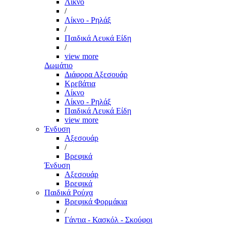
Λίκνο
/
Λίκνο - Ρηλάξ
/
Παιδικά Λευκά Είδη
/
view more
Δωμάτιο
Διάφορα Αξεσουάρ
Κρεβάτια
Λίκνο
Λίκνο - Ρηλάξ
Παιδικά Λευκά Είδη
view more
Ένδυση
Αξεσουάρ
/
Βρεφικά
Ένδυση
Αξεσουάρ
Βρεφικά
Παιδικά Ρούχα
Βρεφικά Φορμάκια
/
Γάντια - Κασκόλ - Σκούφοι