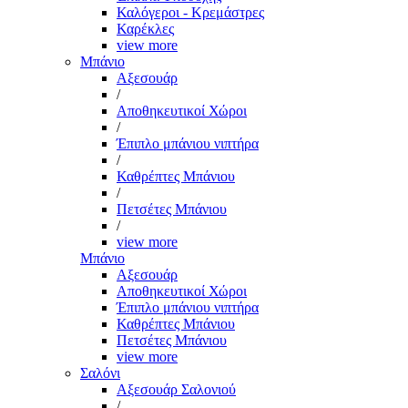
Καλόγεροι - Κρεμάστρες
Καρέκλες
view more
Μπάνιο
Αξεσουάρ
/
Αποθηκευτικοί Χώροι
/
Έπιπλο μπάνιου νιπτήρα
/
Καθρέπτες Μπάνιου
/
Πετσέτες Μπάνιου
/
view more
Μπάνιο
Αξεσουάρ
Αποθηκευτικοί Χώροι
Έπιπλο μπάνιου νιπτήρα
Καθρέπτες Μπάνιου
Πετσέτες Μπάνιου
view more
Σαλόνι
Αξεσουάρ Σαλονιού
/