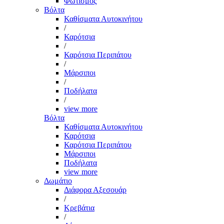
Φωτισμός
Βόλτα
Καθίσματα Αυτοκινήτου
/
Καρότσια
/
Καρότσια Περιπάτου
/
Μάρσιποι
/
Ποδήλατα
/
view more
Βόλτα
Καθίσματα Αυτοκινήτου
Καρότσια
Καρότσια Περιπάτου
Μάρσιποι
Ποδήλατα
view more
Δωμάτιο
Διάφορα Αξεσουάρ
/
Κρεβάτια
/