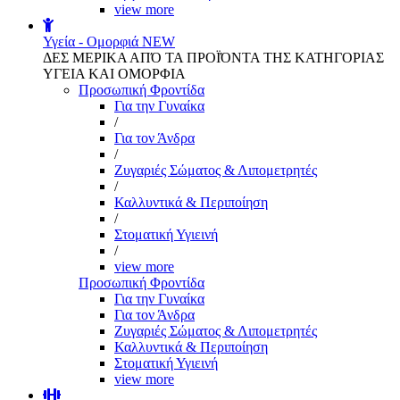
view more
Υγεία - Ομορφιά
NEW
ΔΕΣ ΜΕΡΙΚΑ ΑΠΌ ΤΑ ΠΡΟΪΌΝΤΑ ΤΗΣ ΚΑΤΗΓΟΡΙΑΣ
ΥΓΕΙΑ ΚΑΙ ΟΜΟΡΦΙΑ
Προσωπική Φροντίδα
Για την Γυναίκα
/
Για τον Άνδρα
/
Ζυγαριές Σώματος & Λιπομετρητές
/
Καλλυντικά & Περιποίηση
/
Στοματική Υγιεινή
/
view more
Προσωπική Φροντίδα
Για την Γυναίκα
Για τον Άνδρα
Ζυγαριές Σώματος & Λιπομετρητές
Καλλυντικά & Περιποίηση
Στοματική Υγιεινή
view more