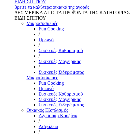
ΕΙΔΗ ΣΠΙΤΙΟΥ
βρείτε τα καλύτερα οικιακά της αγοράς
ΔΕΣ ΜΕΡΙΚΑ ΑΠΌ ΤΑ ΠΡΟΪΌΝΤΑ ΤΗΣ ΚΑΤΗΓΟΡΙΑΣ
ΕΙΔΗ ΣΠΙΤΙΟΥ
Μικροσυσκευές
Fun Cooking
/
Πρωινό
/
Συσκευές Καθαρισμού
/
Συσκευές Μαγειρικής
/
Συσκευές Σιδερώματος
Μικροσυσκευές
Fun Cooking
Πρωινό
Συσκευές Καθαρισμού
Συσκευές Μαγειρικής
Συσκευές Σιδερώματος
Οικιακός Εξοπλισμός
Αξεσουάρ Κουζίνας
/
Ασφάλεια
/