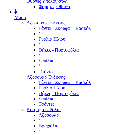
Οθόνες Υπολογιστών
Φορητές Οθόνες
Μόδα
Αξεσουάρ Ένδυσης
Γάντια - Σκούφοι - Κασκόλ
/
Γυαλιά Ηλίου
/
Θήκες - Πορτοφόλια
/
Σακίδια
/
Τσάντες
Αξεσουάρ Ένδυσης
Γάντια - Σκούφοι - Κασκόλ
Γυαλιά Ηλίου
Θήκες - Πορτοφόλια
Σακίδια
Τσάντες
Κόσμημα - Ρολόι
Αξεσουάρ
/
Βραχιόλια
/