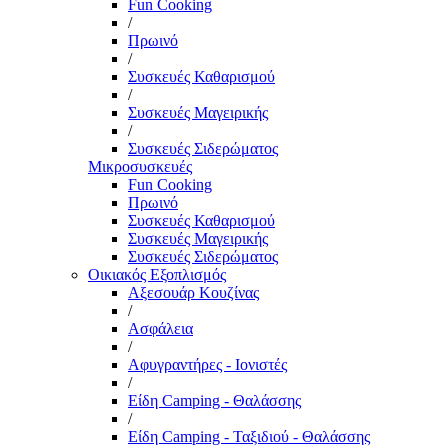
Fun Cooking
/
Πρωινό
/
Συσκευές Καθαρισμού
/
Συσκευές Μαγειρικής
/
Συσκευές Σιδερώματος
Μικροσυσκευές
Fun Cooking
Πρωινό
Συσκευές Καθαρισμού
Συσκευές Μαγειρικής
Συσκευές Σιδερώματος
Οικιακός Εξοπλισμός
Αξεσουάρ Κουζίνας
/
Ασφάλεια
/
Αφυγραντήρες - Ιονιστές
/
Είδη Camping - Θαλάσσης
/
Είδη Camping - Ταξιδιού - Θαλάσσης