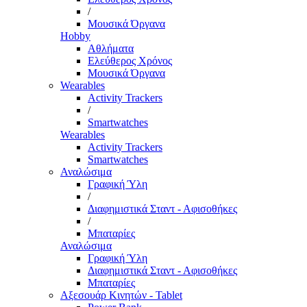
/
Μουσικά Όργανα
Hobby
Αθλήματα
Ελεύθερος Χρόνος
Μουσικά Όργανα
Wearables
Activity Trackers
/
Smartwatches
Wearables
Activity Trackers
Smartwatches
Αναλώσιμα
Γραφική Ύλη
/
Διαφημιστικά Σταντ - Αφισοθήκες
/
Μπαταρίες
Αναλώσιμα
Γραφική Ύλη
Διαφημιστικά Σταντ - Αφισοθήκες
Μπαταρίες
Αξεσουάρ Κινητών - Tablet