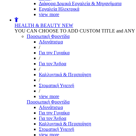
Διάφορα Δομικά Εργαλεία & Μηχανήματα
Εργαλεία Ηλεκτρικά
view more
HEALTH & BEAUTY
NEW
YOU CAN CHOOSE TO ADD CUSTOM TITLE and AN
Προσωπική Φροντίδα
Αδυνάτισμα
/
Για την Γυναίκα
/
Για τον Άνδρα
/
Καλλυντικά & Περιποίηση
/
Στοματική Υγιεινή
/
view more
Προσωπική Φροντίδα
Αδυνάτισμα
Για την Γυναίκα
Για τον Άνδρα
Καλλυντικά & Περιποίηση
Στοματική Υγιεινή
view more