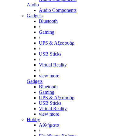
Audio
Audio Components
Gadgets
Bluetooth
/
Gaming
/
UPS & Αξεσουάρ
/
USB Sticks
/
Virtual Reality
/
view more
Gadgets
Bluetooth
Gaming
UPS & Αξεσουάρ
USB Sticks
Virtual Reality
view more
Hobby
Αθλήματα
/
Ελεύθερος Χρόνος