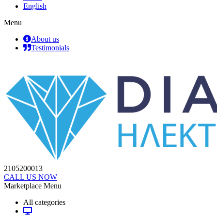
English
Menu
About us
Testimonials
2105200013
CALL US NOW
Marketplace Menu
All categories