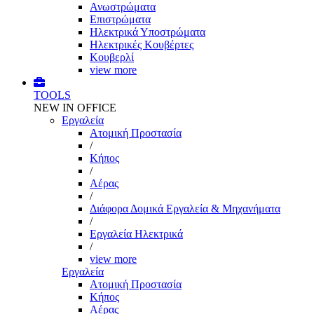
Ανωστρώματα
Επιστρώματα
Ηλεκτρικά Υποστρώματα
Ηλεκτρικές Κουβέρτες
Κουβερλί
view more
TOOLS
NEW IN OFFICE
Εργαλεία
Aτομική Προστασία
/
Kήπος
/
Αέρας
/
Διάφορα Δομικά Εργαλεία & Μηχανήματα
/
Εργαλεία Ηλεκτρικά
/
view more
Εργαλεία
Aτομική Προστασία
Kήπος
Αέρας