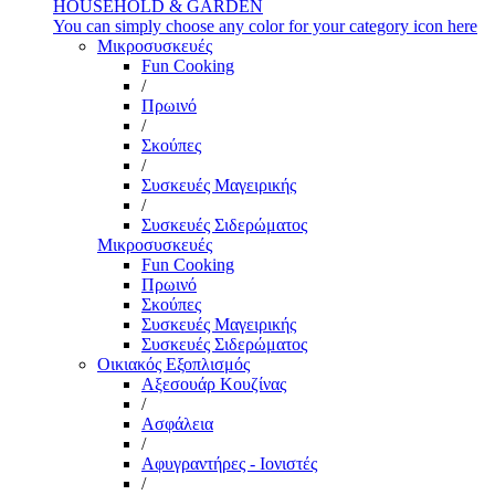
HOUSEHOLD & GARDEN
You can simply choose any color for your category icon here
Μικροσυσκευές
Fun Cooking
/
Πρωινό
/
Σκούπες
/
Συσκευές Μαγειρικής
/
Συσκευές Σιδερώματος
Μικροσυσκευές
Fun Cooking
Πρωινό
Σκούπες
Συσκευές Μαγειρικής
Συσκευές Σιδερώματος
Οικιακός Εξοπλισμός
Αξεσουάρ Κουζίνας
/
Ασφάλεια
/
Αφυγραντήρες - Ιονιστές
/