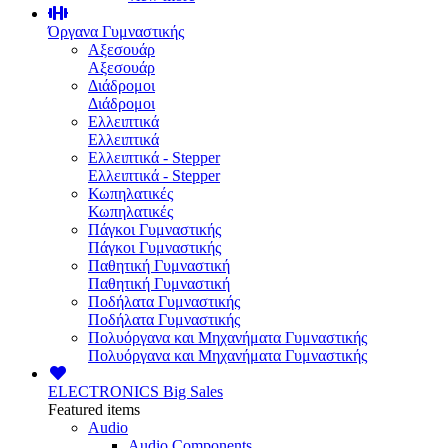
Όργανα Γυμναστικής
Αξεσουάρ
Αξεσουάρ
Διάδρομοι
Διάδρομοι
Ελλειπτικά
Ελλειπτικά
Ελλειπτικά - Stepper
Ελλειπτικά - Stepper
Κωπηλατικές
Κωπηλατικές
Πάγκοι Γυμναστικής
Πάγκοι Γυμναστικής
Παθητική Γυμναστική
Παθητική Γυμναστική
Ποδήλατα Γυμναστικής
Ποδήλατα Γυμναστικής
Πολυόργανα και Μηχανήματα Γυμναστικής
Πολυόργανα και Μηχανήματα Γυμναστικής
ELECTRONICS
Big Sales
Featured items
Audio
Audio Components