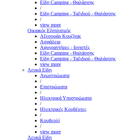
Είδη Camping - Θαλάσσης
/
Είδη Camping - Ταξιδιού - Θαλάσσης
/
view more
Οικιακός Εξοπλισμός
Αξεσουάρ Κουζίνας
Ασφάλεια
Αφυγραντήρες - Ιονιστές
Είδη Camping - Θαλάσσης
Είδη Camping - Ταξιδιού - Θαλάσσης
view more
Λευκά Είδη
Ανωστρώματα
/
Επιστρώματα
/
Ηλεκτρικά Υποστρώματα
/
Ηλεκτρικές Κουβέρτες
/
Κουβερλί
/
view more
Λευκά Είδη