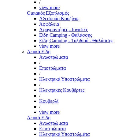
/
view more
Οικιακός Εξοπλισμός
Αξεσουάρ Κουζίνας
Ασφάλεια
Αφυγραντήρες - Ιονιστές
Είδη Camping - Θαλάσσης
Είδη Camping - Ταξιδιού - Θαλάσσης
view more
Λευκά Είδη
Ανωστρώματα
/
Επιστρώματα
/
Ηλεκτρικά Υποστρώματα
/
Ηλεκτρικές Κουβέρτες
/
Κουβερλί
/
view more
Λευκά Είδη
Ανωστρώματα
Επιστρώματα
Ηλεκτρικά Υποστρώματα