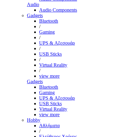
Audio
Audio Components
Gadgets
Bluetooth
/
Gaming
/
UPS & Αξεσουάρ
/
USB Sticks
/
Virtual Reality
/
view more
Gadgets
Bluetooth
Gaming
UPS & Αξεσουάρ
USB Sticks
Virtual Reality
view more
Hobby
Αθλήματα
/
Ελεύθερος Χρόνος