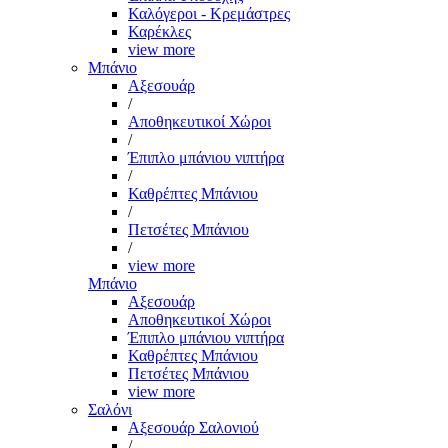
Καλόγεροι - Κρεμάστρες
Καρέκλες
view more
Μπάνιο
Αξεσουάρ
/
Αποθηκευτικοί Χώροι
/
Έπιπλο μπάνιου νιπτήρα
/
Καθρέπτες Μπάνιου
/
Πετσέτες Μπάνιου
/
view more
Μπάνιο
Αξεσουάρ
Αποθηκευτικοί Χώροι
Έπιπλο μπάνιου νιπτήρα
Καθρέπτες Μπάνιου
Πετσέτες Μπάνιου
view more
Σαλόνι
Αξεσουάρ Σαλονιού
/