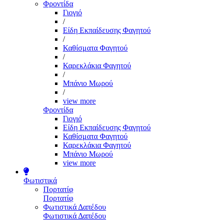
Φροντίδα
Γιογιό
/
Είδη Εκπαίδευσης Φαγητού
/
Καθίσματα Φαγητού
/
Καρεκλάκια Φαγητού
/
Μπάνιο Μωρού
/
view more
Φροντίδα
Γιογιό
Είδη Εκπαίδευσης Φαγητού
Καθίσματα Φαγητού
Καρεκλάκια Φαγητού
Μπάνιο Μωρού
view more
Φωτιστικά
Πορτατίφ
Πορτατίφ
Φωτιστικά Δαπέδου
Φωτιστικά Δαπέδου