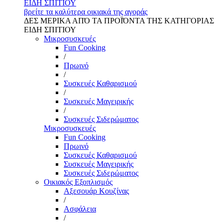
ΕΙΔΗ ΣΠΙΤΙΟΥ
βρείτε τα καλύτερα οικιακά της αγοράς
ΔΕΣ ΜΕΡΙΚΑ ΑΠΌ ΤΑ ΠΡΟΪΌΝΤΑ ΤΗΣ ΚΑΤΗΓΟΡΙΑΣ
ΕΙΔΗ ΣΠΙΤΙΟΥ
Μικροσυσκευές
Fun Cooking
/
Πρωινό
/
Συσκευές Καθαρισμού
/
Συσκευές Μαγειρικής
/
Συσκευές Σιδερώματος
Μικροσυσκευές
Fun Cooking
Πρωινό
Συσκευές Καθαρισμού
Συσκευές Μαγειρικής
Συσκευές Σιδερώματος
Οικιακός Εξοπλισμός
Αξεσουάρ Κουζίνας
/
Ασφάλεια
/