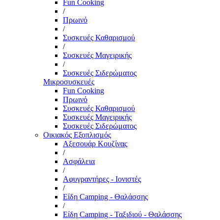
Fun Cooking
/
Πρωινό
/
Συσκευές Καθαρισμού
/
Συσκευές Μαγειρικής
/
Συσκευές Σιδερώματος
Μικροσυσκευές
Fun Cooking
Πρωινό
Συσκευές Καθαρισμού
Συσκευές Μαγειρικής
Συσκευές Σιδερώματος
Οικιακός Εξοπλισμός
Αξεσουάρ Κουζίνας
/
Ασφάλεια
/
Αφυγραντήρες - Ιονιστές
/
Είδη Camping - Θαλάσσης
/
Είδη Camping - Ταξιδιού - Θαλάσσης