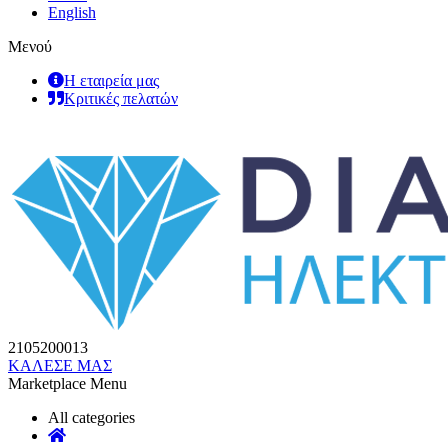
English
Μενού
Η εταιρεία μας
Κριτικές πελατών
2105200013
ΚΑΛΕΣΕ ΜΑΣ
Marketplace Menu
All categories