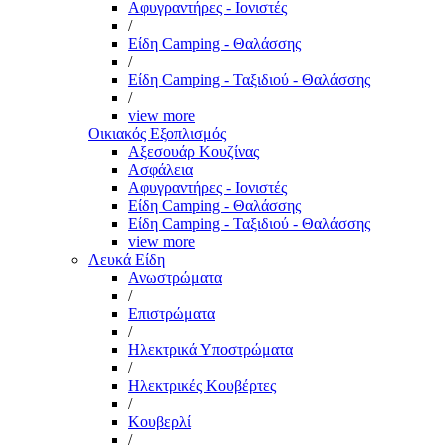
Αφυγραντήρες - Ιονιστές
/
Είδη Camping - Θαλάσσης
/
Είδη Camping - Ταξιδιού - Θαλάσσης
/
view more
Οικιακός Εξοπλισμός
Αξεσουάρ Κουζίνας
Ασφάλεια
Αφυγραντήρες - Ιονιστές
Είδη Camping - Θαλάσσης
Είδη Camping - Ταξιδιού - Θαλάσσης
view more
Λευκά Είδη
Ανωστρώματα
/
Επιστρώματα
/
Ηλεκτρικά Υποστρώματα
/
Ηλεκτρικές Κουβέρτες
/
Κουβερλί
/