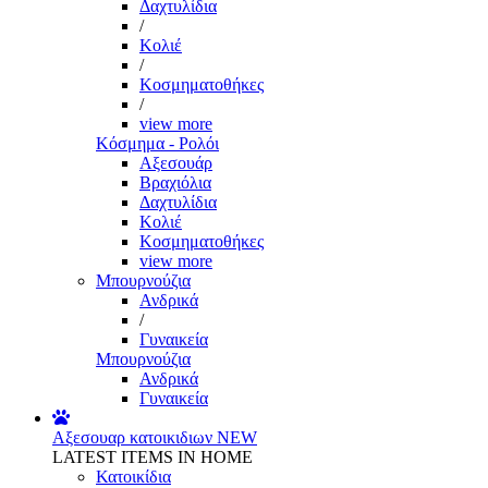
Δαχτυλίδια
/
Κολιέ
/
Κοσμηματοθήκες
/
view more
Κόσμημα - Ρολόι
Αξεσουάρ
Βραχιόλια
Δαχτυλίδια
Κολιέ
Κοσμηματοθήκες
view more
Μπουρνούζια
Ανδρικά
/
Γυναικεία
Μπουρνούζια
Ανδρικά
Γυναικεία
Αξεσουαρ κατοικιδιων
NEW
LATEST ITEMS IN HOME
Κατοικίδια