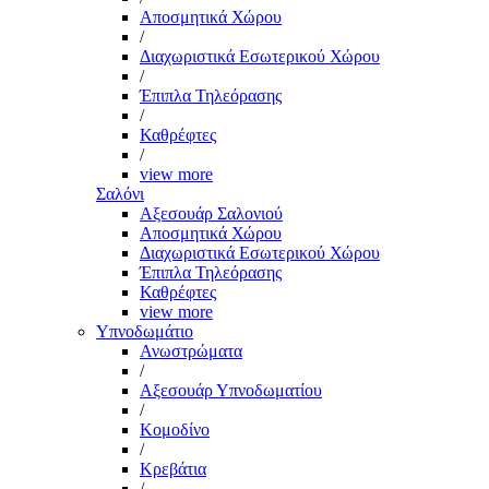
Αποσμητικά Χώρου
/
Διαχωριστικά Εσωτερικού Χώρου
/
Έπιπλα Τηλεόρασης
/
Καθρέφτες
/
view more
Σαλόνι
Αξεσουάρ Σαλονιού
Αποσμητικά Χώρου
Διαχωριστικά Εσωτερικού Χώρου
Έπιπλα Τηλεόρασης
Καθρέφτες
view more
Υπνοδωμάτιο
Ανωστρώματα
/
Αξεσουάρ Υπνοδωματίου
/
Κομοδίνο
/
Κρεβάτια
/