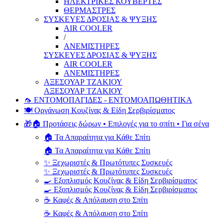
ΗΛΕΚΤΡΙΚΕΣ ΚΟΥΒΕΡΤΕΣ
ΘΕΡΜΑΣΤΡΕΣ
ΣΥΣΚΕΥΕΣ ΔΡΟΣΙΑΣ & ΨΥΞΗΣ
AIR COOLER
/
ΑΝΕΜΙΣΤΗΡΕΣ
ΣΥΣΚΕΥΕΣ ΔΡΟΣΙΑΣ & ΨΥΞΗΣ
AIR COOLER
ΑΝΕΜΙΣΤΗΡΕΣ
ΑΞΕΣΟΥΑΡ ΤΖΑΚΙΟΥ
ΑΞΕΣΟΥΑΡ ΤΖΑΚΙΟΥ
🦟 ΕΝΤΟΜΟΠΑΓΙΔΕΣ - ΕΝΤΟΜΟΑΠΩΘΗΤΙΚΑ
🍽️ Οργάνωση Κουζίνας & Είδη Σερβιρίσματος
🎁🏠 Προτάσεις δώρων • Επιλογές για το σπίτι • Για σένα
🏠 Τα Απαραίτητα για Κάθε Σπίτι
🏠 Τα Απαραίτητα για Κάθε Σπίτι
✨ Ξεχωριστές & Πρωτότυπες Συσκευές
✨ Ξεχωριστές & Πρωτότυπες Συσκευές
🍳 Εξοπλισμός Κουζίνας & Είδη Σερβιρίσματος
🍳 Εξοπλισμός Κουζίνας & Είδη Σερβιρίσματος
☕ Καφές & Απόλαυση στο Σπίτι
☕ Καφές & Απόλαυση στο Σπίτι