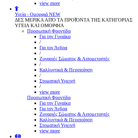
view more
Υγεία - Ομορφιά
NEW
ΔΕΣ ΜΕΡΙΚΑ ΑΠΌ ΤΑ ΠΡΟΪΌΝΤΑ ΤΗΣ ΚΑΤΗΓΟΡΙΑΣ
ΥΓΕΙΑ ΚΑΙ ΟΜΟΡΦΙΑ
Προσωπική Φροντίδα
Για την Γυναίκα
/
Για τον Άνδρα
/
Ζυγαριές Σώματος & Λιπομετρητές
/
Καλλυντικά & Περιποίηση
/
Στοματική Υγιεινή
/
view more
Προσωπική Φροντίδα
Για την Γυναίκα
Για τον Άνδρα
Ζυγαριές Σώματος & Λιπομετρητές
Καλλυντικά & Περιποίηση
Στοματική Υγιεινή
view more