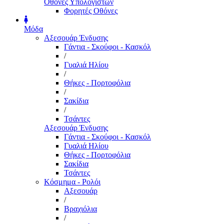
Οθόνες Υπολογιστών
Φορητές Οθόνες
Μόδα
Αξεσουάρ Ένδυσης
Γάντια - Σκούφοι - Κασκόλ
/
Γυαλιά Ηλίου
/
Θήκες - Πορτοφόλια
/
Σακίδια
/
Τσάντες
Αξεσουάρ Ένδυσης
Γάντια - Σκούφοι - Κασκόλ
Γυαλιά Ηλίου
Θήκες - Πορτοφόλια
Σακίδια
Τσάντες
Κόσμημα - Ρολόι
Αξεσουάρ
/
Βραχιόλια
/