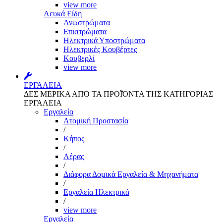
view more
Λευκά Είδη
Ανωστρώματα
Επιστρώματα
Ηλεκτρικά Υποστρώματα
Ηλεκτρικές Κουβέρτες
Κουβερλί
view more
ΕΡΓΑΛΕΙΑ
ΔΕΣ ΜΕΡΙΚΑ ΑΠΌ ΤΑ ΠΡΟΪΌΝΤΑ ΤΗΣ ΚΑΤΗΓΟΡΙΑΣ
ΕΡΓΑΛΕΙΑ
Εργαλεία
Aτομική Προστασία
/
Kήπος
/
Αέρας
/
Διάφορα Δομικά Εργαλεία & Μηχανήματα
/
Εργαλεία Ηλεκτρικά
/
view more
Εργαλεία