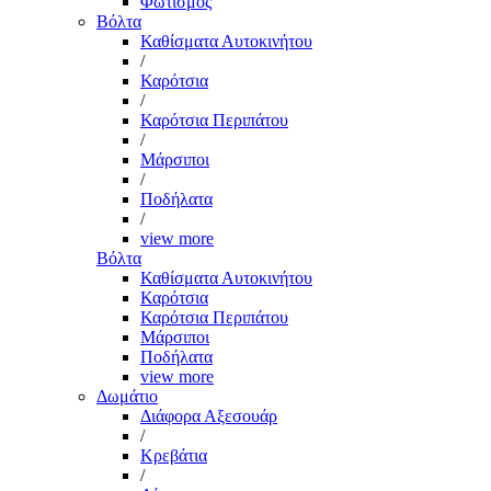
Φωτισμός
Βόλτα
Καθίσματα Αυτοκινήτου
/
Καρότσια
/
Καρότσια Περιπάτου
/
Μάρσιποι
/
Ποδήλατα
/
view more
Βόλτα
Καθίσματα Αυτοκινήτου
Καρότσια
Καρότσια Περιπάτου
Μάρσιποι
Ποδήλατα
view more
Δωμάτιο
Διάφορα Αξεσουάρ
/
Κρεβάτια
/