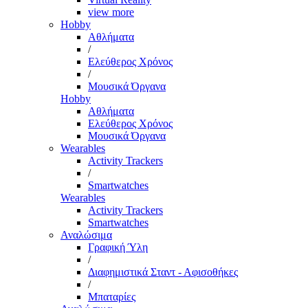
view more
Hobby
Αθλήματα
/
Ελεύθερος Χρόνος
/
Μουσικά Όργανα
Hobby
Αθλήματα
Ελεύθερος Χρόνος
Μουσικά Όργανα
Wearables
Activity Trackers
/
Smartwatches
Wearables
Activity Trackers
Smartwatches
Αναλώσιμα
Γραφική Ύλη
/
Διαφημιστικά Σταντ - Αφισοθήκες
/
Μπαταρίες