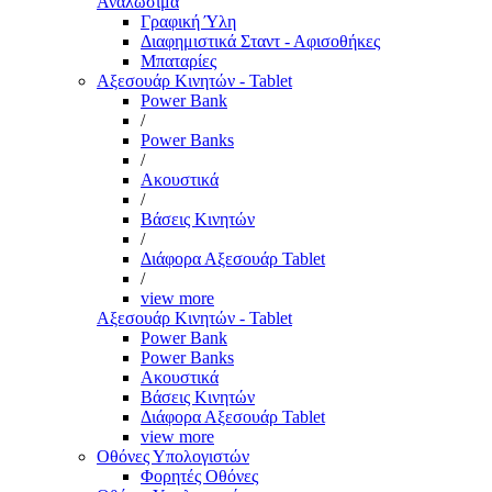
Αναλώσιμα
Γραφική Ύλη
Διαφημιστικά Σταντ - Αφισοθήκες
Μπαταρίες
Αξεσουάρ Κινητών - Tablet
Power Bank
/
Power Banks
/
Ακουστικά
/
Βάσεις Κινητών
/
Διάφορα Αξεσουάρ Tablet
/
view more
Αξεσουάρ Κινητών - Tablet
Power Bank
Power Banks
Ακουστικά
Βάσεις Κινητών
Διάφορα Αξεσουάρ Tablet
view more
Οθόνες Υπολογιστών
Φορητές Οθόνες