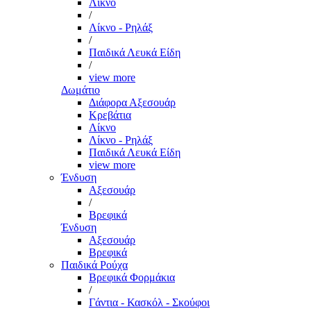
Λίκνο
/
Λίκνο - Ρηλάξ
/
Παιδικά Λευκά Είδη
/
view more
Δωμάτιο
Διάφορα Αξεσουάρ
Κρεβάτια
Λίκνο
Λίκνο - Ρηλάξ
Παιδικά Λευκά Είδη
view more
Ένδυση
Αξεσουάρ
/
Βρεφικά
Ένδυση
Αξεσουάρ
Βρεφικά
Παιδικά Ρούχα
Βρεφικά Φορμάκια
/
Γάντια - Κασκόλ - Σκούφοι