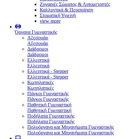
Ζυγαριές Σώματος & Λιπομετρητές
Καλλυντικά & Περιποίηση
Στοματική Υγιεινή
view more
Όργανα Γυμναστικής
Αξεσουάρ
Αξεσουάρ
Διάδρομοι
Διάδρομοι
Ελλειπτικά
Ελλειπτικά
Ελλειπτικά - Stepper
Ελλειπτικά - Stepper
Κωπηλατικές
Κωπηλατικές
Πάγκοι Γυμναστικής
Πάγκοι Γυμναστικής
Παθητική Γυμναστική
Παθητική Γυμναστική
Ποδήλατα Γυμναστικής
Ποδήλατα Γυμναστικής
Πολυόργανα και Μηχανήματα Γυμναστικής
Πολυόργανα και Μηχανήματα Γυμναστικής