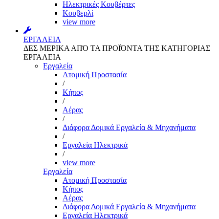
Ηλεκτρικές Κουβέρτες
Κουβερλί
view more
ΕΡΓΑΛΕΙΑ
ΔΕΣ ΜΕΡΙΚΑ ΑΠΌ ΤΑ ΠΡΟΪΌΝΤΑ ΤΗΣ ΚΑΤΗΓΟΡΙΑΣ
ΕΡΓΑΛΕΙΑ
Εργαλεία
Aτομική Προστασία
/
Kήπος
/
Αέρας
/
Διάφορα Δομικά Εργαλεία & Μηχανήματα
/
Εργαλεία Ηλεκτρικά
/
view more
Εργαλεία
Aτομική Προστασία
Kήπος
Αέρας
Διάφορα Δομικά Εργαλεία & Μηχανήματα
Εργαλεία Ηλεκτρικά