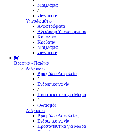
Μαξιλάρια
/
view more
Υπνοδωμάτιο
Ανωστρώματα
Αξεσουάρ Υπνοδωματίου
Κομοδίνο
Κρεβάτια
Μαξιλάρια
view more
Βρεφικά - Παιδικά
Ασφάλεια
Βραχιόλια Ασφαλείας
/
Ενδοεπικοινωνία
/
Προστατευτικά για Μωρά
/
Φωτισμός
Ασφάλεια
Βραχιόλια Ασφαλείας
Ενδοεπικοινωνία
Προστατευτικά για Μωρά