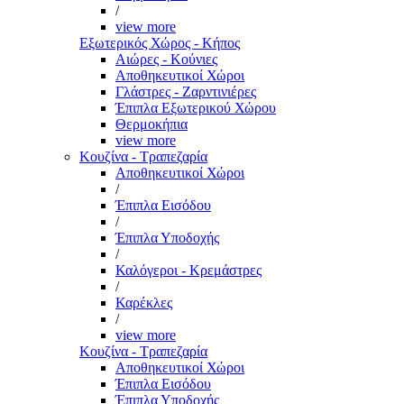
/
view more
Εξωτερικός Χώρος - Κήπος
Αιώρες - Κούνιες
Αποθηκευτικοί Χώροι
Γλάστρες - Ζαρντινιέρες
Έπιπλα Εξωτερικού Χώρου
Θερμοκήπια
view more
Κουζίνα - Τραπεζαρία
Αποθηκευτικοί Χώροι
/
Έπιπλα Εισόδου
/
Έπιπλα Υποδοχής
/
Καλόγεροι - Κρεμάστρες
/
Καρέκλες
/
view more
Κουζίνα - Τραπεζαρία
Αποθηκευτικοί Χώροι
Έπιπλα Εισόδου
Έπιπλα Υποδοχής