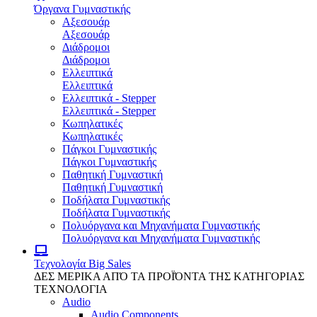
Όργανα Γυμναστικής
Αξεσουάρ
Αξεσουάρ
Διάδρομοι
Διάδρομοι
Ελλειπτικά
Ελλειπτικά
Ελλειπτικά - Stepper
Ελλειπτικά - Stepper
Κωπηλατικές
Κωπηλατικές
Πάγκοι Γυμναστικής
Πάγκοι Γυμναστικής
Παθητική Γυμναστική
Παθητική Γυμναστική
Ποδήλατα Γυμναστικής
Ποδήλατα Γυμναστικής
Πολυόργανα και Μηχανήματα Γυμναστικής
Πολυόργανα και Μηχανήματα Γυμναστικής
Τεχνολογία
Big Sales
ΔΕΣ ΜΕΡΙΚΑ ΑΠΌ ΤΑ ΠΡΟΪΌΝΤΑ ΤΗΣ ΚΑΤΗΓΟΡΙΑΣ
ΤΕΧΝΟΛΟΓΙΑ
Audio
Audio Components