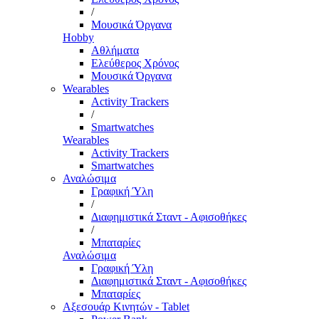
/
Μουσικά Όργανα
Hobby
Αθλήματα
Ελεύθερος Χρόνος
Μουσικά Όργανα
Wearables
Activity Trackers
/
Smartwatches
Wearables
Activity Trackers
Smartwatches
Αναλώσιμα
Γραφική Ύλη
/
Διαφημιστικά Σταντ - Αφισοθήκες
/
Μπαταρίες
Αναλώσιμα
Γραφική Ύλη
Διαφημιστικά Σταντ - Αφισοθήκες
Μπαταρίες
Αξεσουάρ Κινητών - Tablet