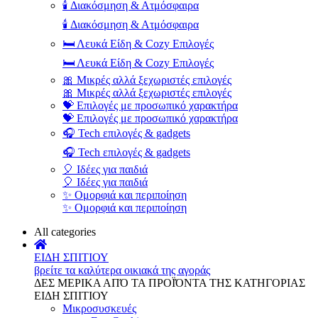
🕯️ Διακόσμηση & Ατμόσφαιρα
🕯️ Διακόσμηση & Ατμόσφαιρα
🛏️ Λευκά Είδη & Cozy Επιλογές
🛏️ Λευκά Είδη & Cozy Επιλογές
🎀 Μικρές αλλά ξεχωριστές επιλογές
🎀 Μικρές αλλά ξεχωριστές επιλογές
💝 Επιλογές με προσωπικό χαρακτήρα
💝 Επιλογές με προσωπικό χαρακτήρα
🎧 Tech επιλογές & gadgets
🎧 Tech επιλογές & gadgets
🎈 Ιδέες για παιδιά
🎈 Ιδέες για παιδιά
✨ Ομορφιά και περιποίηση
✨ Ομορφιά και περιποίηση
All categories
ΕΙΔΗ ΣΠΙΤΙΟΥ
βρείτε τα καλύτερα οικιακά της αγοράς
ΔΕΣ ΜΕΡΙΚΑ ΑΠΌ ΤΑ ΠΡΟΪΌΝΤΑ ΤΗΣ ΚΑΤΗΓΟΡΙΑΣ
ΕΙΔΗ ΣΠΙΤΙΟΥ
Μικροσυσκευές