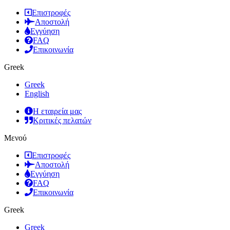
Επιστροφές
Αποστολή
Εγγύηση
FAQ
Επικοινωνία
Greek
Greek
English
Η εταιρεία μας
Κριτικές πελατών
Μενού
Επιστροφές
Αποστολή
Εγγύηση
FAQ
Επικοινωνία
Greek
Greek