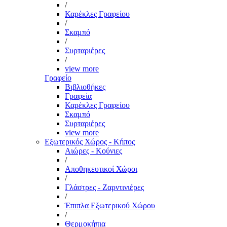
/
Καρέκλες Γραφείου
/
Σκαμπό
/
Συρταριέρες
/
view more
Γραφείο
Βιβλιοθήκες
Γραφεία
Καρέκλες Γραφείου
Σκαμπό
Συρταριέρες
view more
Εξωτερικός Χώρος - Κήπος
Αιώρες - Κούνιες
/
Αποθηκευτικοί Χώροι
/
Γλάστρες - Ζαρντινιέρες
/
Έπιπλα Εξωτερικού Χώρου
/
Θερμοκήπια