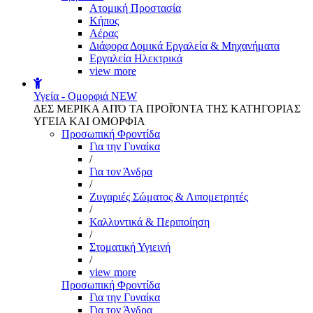
Aτομική Προστασία
Kήπος
Αέρας
Διάφορα Δομικά Εργαλεία & Μηχανήματα
Εργαλεία Ηλεκτρικά
view more
Υγεία - Ομορφιά
NEW
ΔΕΣ ΜΕΡΙΚΑ ΑΠΌ ΤΑ ΠΡΟΪΌΝΤΑ ΤΗΣ ΚΑΤΗΓΟΡΙΑΣ
ΥΓΕΙΑ ΚΑΙ ΟΜΟΡΦΙΑ
Προσωπική Φροντίδα
Για την Γυναίκα
/
Για τον Άνδρα
/
Ζυγαριές Σώματος & Λιπομετρητές
/
Καλλυντικά & Περιποίηση
/
Στοματική Υγιεινή
/
view more
Προσωπική Φροντίδα
Για την Γυναίκα
Για τον Άνδρα