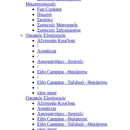
Μικροσυσκευές
Fun Cooking
Πρωινό
Σκούπες
Συσκευές Μαγειρικής
Συσκευές Σιδερώματος
Οικιακός Εξοπλισμός
Αξεσουάρ Κουζίνας
/
Ασφάλεια
/
Αφυγραντήρες - Ιονιστές
/
Είδη Camping - Θαλάσσης
/
Είδη Camping - Ταξιδιού - Θαλάσσης
/
view more
Οικιακός Εξοπλισμός
Αξεσουάρ Κουζίνας
Ασφάλεια
Αφυγραντήρες - Ιονιστές
Είδη Camping - Θαλάσσης
Είδη Camping - Ταξιδιού - Θαλάσσης
view more