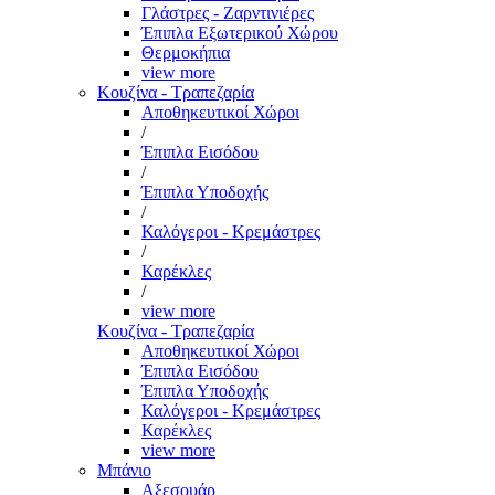
Γλάστρες - Ζαρντινιέρες
Έπιπλα Εξωτερικού Χώρου
Θερμοκήπια
view more
Κουζίνα - Τραπεζαρία
Αποθηκευτικοί Χώροι
/
Έπιπλα Εισόδου
/
Έπιπλα Υποδοχής
/
Καλόγεροι - Κρεμάστρες
/
Καρέκλες
/
view more
Κουζίνα - Τραπεζαρία
Αποθηκευτικοί Χώροι
Έπιπλα Εισόδου
Έπιπλα Υποδοχής
Καλόγεροι - Κρεμάστρες
Καρέκλες
view more
Μπάνιο
Αξεσουάρ