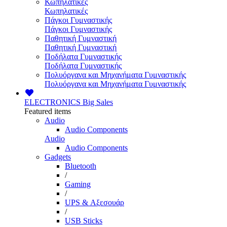
Κωπηλατικές
Κωπηλατικές
Πάγκοι Γυμναστικής
Πάγκοι Γυμναστικής
Παθητική Γυμναστική
Παθητική Γυμναστική
Ποδήλατα Γυμναστικής
Ποδήλατα Γυμναστικής
Πολυόργανα και Μηχανήματα Γυμναστικής
Πολυόργανα και Μηχανήματα Γυμναστικής
ELECTRONICS
Big Sales
Featured items
Audio
Audio Components
Audio
Audio Components
Gadgets
Bluetooth
/
Gaming
/
UPS & Αξεσουάρ
/
USB Sticks