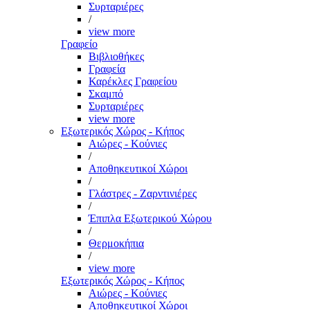
Συρταριέρες
/
view more
Γραφείο
Βιβλιοθήκες
Γραφεία
Καρέκλες Γραφείου
Σκαμπό
Συρταριέρες
view more
Εξωτερικός Χώρος - Κήπος
Αιώρες - Κούνιες
/
Αποθηκευτικοί Χώροι
/
Γλάστρες - Ζαρντινιέρες
/
Έπιπλα Εξωτερικού Χώρου
/
Θερμοκήπια
/
view more
Εξωτερικός Χώρος - Κήπος
Αιώρες - Κούνιες
Αποθηκευτικοί Χώροι