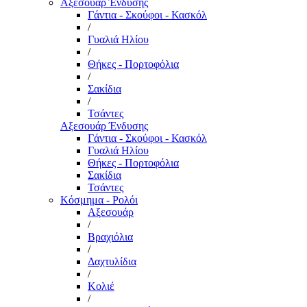
Αξεσουάρ Ένδυσης
Γάντια - Σκούφοι - Κασκόλ
/
Γυαλιά Ηλίου
/
Θήκες - Πορτοφόλια
/
Σακίδια
/
Τσάντες
Αξεσουάρ Ένδυσης
Γάντια - Σκούφοι - Κασκόλ
Γυαλιά Ηλίου
Θήκες - Πορτοφόλια
Σακίδια
Τσάντες
Κόσμημα - Ρολόι
Αξεσουάρ
/
Βραχιόλια
/
Δαχτυλίδια
/
Κολιέ
/