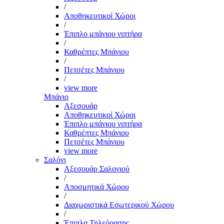
/
Αποθηκευτικοί Χώροι
/
Έπιπλο μπάνιου νιπτήρα
/
Καθρέπτες Μπάνιου
/
Πετσέτες Μπάνιου
/
view more
Μπάνιο
Αξεσουάρ
Αποθηκευτικοί Χώροι
Έπιπλο μπάνιου νιπτήρα
Καθρέπτες Μπάνιου
Πετσέτες Μπάνιου
view more
Σαλόνι
Αξεσουάρ Σαλονιού
/
Αποσμητικά Χώρου
/
Διαχωριστικά Εσωτερικού Χώρου
/
Έπιπλα Τηλεόρασης