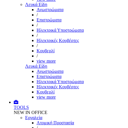
Λευκά Είδη
Ανωστρώματα
/
Επιστρώματα
/
Ηλεκτρικά Υποστρώματα
/
Ηλεκτρικές Κουβέρτες
/
Κουβερλί
/
view more
Λευκά Είδη
Ανωστρώματα
Επιστρώματα
Ηλεκτρικά Υποστρώματα
Ηλεκτρικές Κουβέρτες
Κουβερλί
view more
TOOLS
NEW IN OFFICE
Εργαλεία
Aτομική Προστασία
/