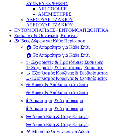
ΣΥΣΚΕΥΕΣ ΨΗΞΗΣ
AIR COOLER
ΑΝΕΜΙΣΤΗΡΕΣ
ΑΞΕΣΟΥΑΡ ΤΖΑΚΙΟΥ
ΑΞΕΣΟΥΑΡ ΤΖΑΚΙΟΥ
ΕΝΤΟΜΟΠΑΓΙΔΕΣ - ΕΝΤΟΜΟΑΠΩΘΗΤΙΚΑ
Συσκευές & Οργάνωση Κουζίνας
🎁 Ιδέες Δώρων για Κάθε Περίσταση
🏠 Τα Απαραίτητα για Κάθε Σπίτι
🏠 Τα Απαραίτητα για Κάθε Σπίτι
✨ Ξεχωριστές & Πρωτότυπες Συσκευές
✨ Ξεχωριστές & Πρωτότυπες Συσκευές
🍳 Εξοπλισμός Κουζίνας & Σερβιρίσματος
🍳 Εξοπλισμός Κουζίνας & Σερβιρίσματος
☕ Καφές & Απόλαυση στο Σπίτι
☕ Καφές & Απόλαυση στο Σπίτι
🕯️ Διακόσμηση & Ατμόσφαιρα
🕯️ Διακόσμηση & Ατμόσφαιρα
🛏️ Λευκά Είδη & Cozy Επιλογές
🛏️ Λευκά Είδη & Cozy Επιλογές
🎀 Μικρά αλλά Ξεχωριστά Δώρα