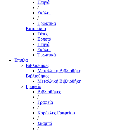
Πτηνά
/
Σκύλοι
/
Τρωκτικά
Κατοικίδια
Γάτες
Ερπετά
Πτηνά
Σκύλοι
Τρωκτικά
Έπιπλα
Βιβλιοθήκες
Μεταλλική Βιβλιοθήκη
Βιβλιοθήκες
Μεταλλική Βιβλιοθήκη
Γραφείο
Βιβλιοθήκες
/
Γραφεία
/
Καρέκλες Γραφείου
/
Σκαμπό
/