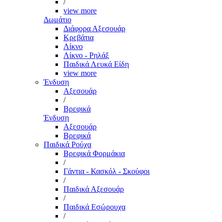
/
view more
Δωμάτιο
Διάφορα Αξεσουάρ
Κρεβάτια
Λίκνο
Λίκνο - Ρηλάξ
Παιδικά Λευκά Είδη
view more
Ένδυση
Αξεσουάρ
/
Βρεφικά
Ένδυση
Αξεσουάρ
Βρεφικά
Παιδικά Ρούχα
Βρεφικά Φορμάκια
/
Γάντια - Κασκόλ - Σκούφοι
/
Παιδικά Αξεσουάρ
/
Παιδικά Εσώρουχα
/