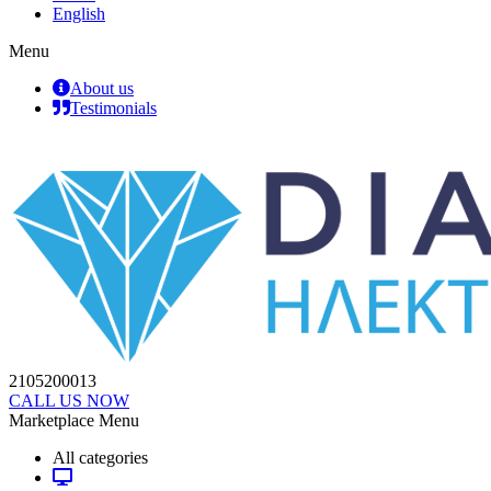
English
Menu
About us
Testimonials
2105200013
CALL US NOW
Marketplace Menu
All categories