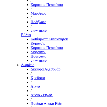
/
Καρότσια Περιπάτου
/
Μάρσιποι
/
Ποδήλατα
/
view more
Βόλτα
Καθίσματα Αυτοκινήτου
Καρότσια
Καρότσια Περιπάτου
Μάρσιποι
Ποδήλατα
view more
Δωμάτιο
Διάφορα Αξεσουάρ
/
Κρεβάτια
/
Λίκνο
/
Λίκνο - Ρηλάξ
/
Παιδικά Λευκά Είδη