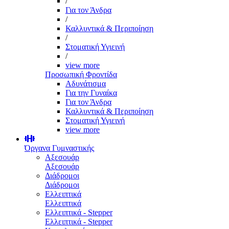
/
Για τον Άνδρα
/
Καλλυντικά & Περιποίηση
/
Στοματική Υγιεινή
/
view more
Προσωπική Φροντίδα
Αδυνάτισμα
Για την Γυναίκα
Για τον Άνδρα
Καλλυντικά & Περιποίηση
Στοματική Υγιεινή
view more
Όργανα Γυμναστικής
Αξεσουάρ
Αξεσουάρ
Διάδρομοι
Διάδρομοι
Ελλειπτικά
Ελλειπτικά
Ελλειπτικά - Stepper
Ελλειπτικά - Stepper