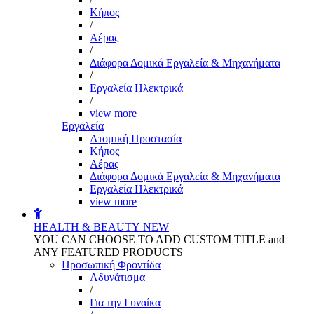
Kήπος
/
Αέρας
/
Διάφορα Δομικά Εργαλεία & Μηχανήματα
/
Εργαλεία Ηλεκτρικά
/
view more
Εργαλεία
Aτομική Προστασία
Kήπος
Αέρας
Διάφορα Δομικά Εργαλεία & Μηχανήματα
Εργαλεία Ηλεκτρικά
view more
HEALTH & BEAUTY
NEW
YOU CAN CHOOSE TO ADD CUSTOM TITLE and
ANY FEATURED PRODUCTS
Προσωπική Φροντίδα
Αδυνάτισμα
/
Για την Γυναίκα