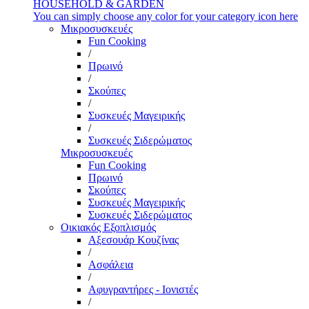
HOUSEHOLD & GARDEN
You can simply choose any color for your category icon here
Μικροσυσκευές
Fun Cooking
/
Πρωινό
/
Σκούπες
/
Συσκευές Μαγειρικής
/
Συσκευές Σιδερώματος
Μικροσυσκευές
Fun Cooking
Πρωινό
Σκούπες
Συσκευές Μαγειρικής
Συσκευές Σιδερώματος
Οικιακός Εξοπλισμός
Αξεσουάρ Κουζίνας
/
Ασφάλεια
/
Αφυγραντήρες - Ιονιστές
/