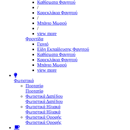
Καθίσματα Φαγητού
/
Καρεκλάκια Φαγητού
/
Μπάνιο Μωρού
/
view more
Φροντίδα
Γιογιό
Είδη Εκπαίδευσης Φαγητού
Καθίσματα Φαγητού
Καρεκλάκια Φαγητού
Μπάνιο Μωρού
view more
Φωτιστικά
Πορτατίφ
Πορτατίφ
Φωτιστικά Δαπέδου
Φωτιστικά Δαπέδου
Φωτιστικά Ηλιακά
Φωτιστικά Ηλιακά
Φωτιστικά Οροφής
Φωτιστικά Οροφής