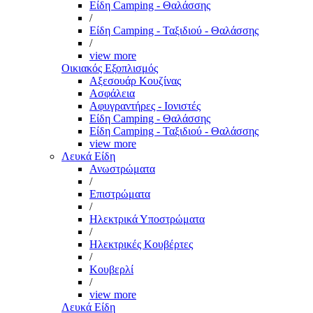
Είδη Camping - Θαλάσσης
/
Είδη Camping - Ταξιδιού - Θαλάσσης
/
view more
Οικιακός Εξοπλισμός
Αξεσουάρ Κουζίνας
Ασφάλεια
Αφυγραντήρες - Ιονιστές
Είδη Camping - Θαλάσσης
Είδη Camping - Ταξιδιού - Θαλάσσης
view more
Λευκά Είδη
Ανωστρώματα
/
Επιστρώματα
/
Ηλεκτρικά Υποστρώματα
/
Ηλεκτρικές Κουβέρτες
/
Κουβερλί
/
view more
Λευκά Είδη