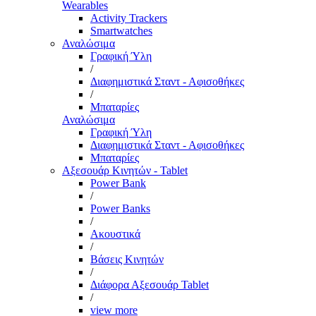
Wearables
Activity Trackers
Smartwatches
Αναλώσιμα
Γραφική Ύλη
/
Διαφημιστικά Σταντ - Αφισοθήκες
/
Μπαταρίες
Αναλώσιμα
Γραφική Ύλη
Διαφημιστικά Σταντ - Αφισοθήκες
Μπαταρίες
Αξεσουάρ Κινητών - Tablet
Power Bank
/
Power Banks
/
Ακουστικά
/
Βάσεις Κινητών
/
Διάφορα Αξεσουάρ Tablet
/
view more