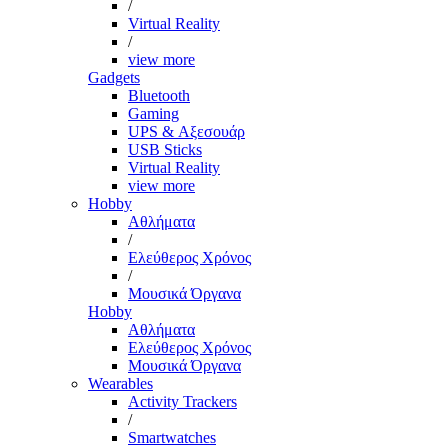
/
Virtual Reality
/
view more
Gadgets
Bluetooth
Gaming
UPS & Αξεσουάρ
USB Sticks
Virtual Reality
view more
Hobby
Αθλήματα
/
Ελεύθερος Χρόνος
/
Μουσικά Όργανα
Hobby
Αθλήματα
Ελεύθερος Χρόνος
Μουσικά Όργανα
Wearables
Activity Trackers
/
Smartwatches