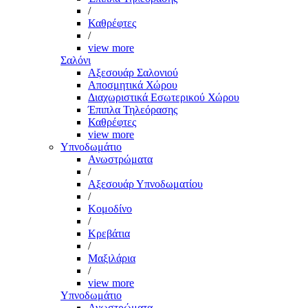
/
Καθρέφτες
/
view more
Σαλόνι
Αξεσουάρ Σαλονιού
Αποσμητικά Χώρου
Διαχωριστικά Εσωτερικού Χώρου
Έπιπλα Τηλεόρασης
Καθρέφτες
view more
Υπνοδωμάτιο
Ανωστρώματα
/
Αξεσουάρ Υπνοδωματίου
/
Κομοδίνο
/
Κρεβάτια
/
Μαξιλάρια
/
view more
Υπνοδωμάτιο
Ανωστρώματα