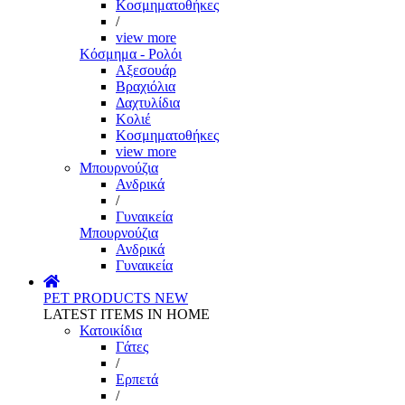
Κοσμηματοθήκες
/
view more
Κόσμημα - Ρολόι
Αξεσουάρ
Βραχιόλια
Δαχτυλίδια
Κολιέ
Κοσμηματοθήκες
view more
Μπουρνούζια
Ανδρικά
/
Γυναικεία
Μπουρνούζια
Ανδρικά
Γυναικεία
PET PRODUCTS
NEW
LATEST ITEMS IN HOME
Κατοικίδια
Γάτες
/
Ερπετά
/