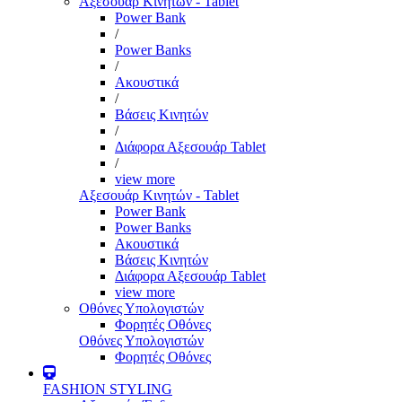
Αξεσουάρ Κινητών - Tablet
Power Bank
/
Power Banks
/
Ακουστικά
/
Βάσεις Κινητών
/
Διάφορα Αξεσουάρ Tablet
/
view more
Αξεσουάρ Κινητών - Tablet
Power Bank
Power Banks
Ακουστικά
Βάσεις Κινητών
Διάφορα Αξεσουάρ Tablet
view more
Οθόνες Υπολογιστών
Φορητές Οθόνες
Οθόνες Υπολογιστών
Φορητές Οθόνες
FASHION STYLING