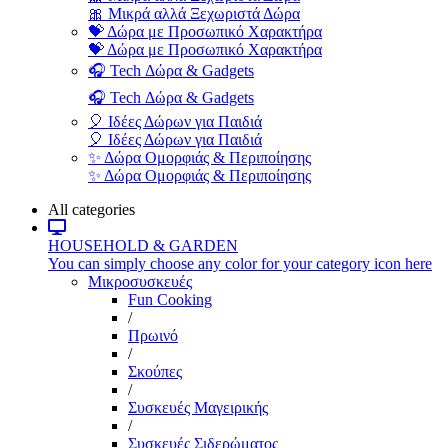
🎀 Μικρά αλλά Ξεχωριστά Δώρα
💝 Δώρα με Προσωπικό Χαρακτήρα
💝 Δώρα με Προσωπικό Χαρακτήρα
🎧 Tech Δώρα & Gadgets
🎧 Tech Δώρα & Gadgets
🎈 Ιδέες Δώρων για Παιδιά
🎈 Ιδέες Δώρων για Παιδιά
✨ Δώρα Ομορφιάς & Περιποίησης
✨ Δώρα Ομορφιάς & Περιποίησης
All categories
HOUSEHOLD & GARDEN
You can simply choose any color for your category icon here
Μικροσυσκευές
Fun Cooking
/
Πρωινό
/
Σκούπες
/
Συσκευές Μαγειρικής
/
Συσκευές Σιδερώματος