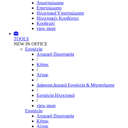
Ανωστρώματα
Επιστρώματα
Ηλεκτρικά Υποστρώματα
Ηλεκτρικές Κουβέρτες
Κουβερλί
view more
TOOLS
NEW IN OFFICE
Εργαλεία
Aτομική Προστασία
/
Kήπος
/
Αέρας
/
Διάφορα Δομικά Εργαλεία & Μηχανήματα
/
Εργαλεία Ηλεκτρικά
/
view more
Εργαλεία
Aτομική Προστασία
Kήπος
Αέρας