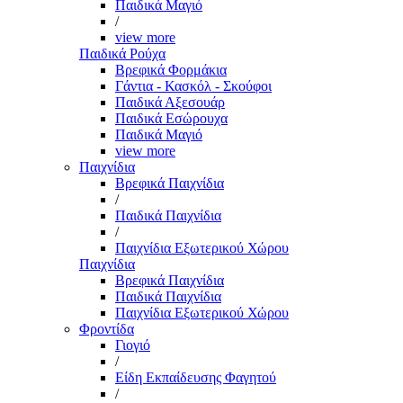
Παιδικά Μαγιό
/
view more
Παιδικά Ρούχα
Βρεφικά Φορμάκια
Γάντια - Κασκόλ - Σκούφοι
Παιδικά Αξεσουάρ
Παιδικά Εσώρουχα
Παιδικά Μαγιό
view more
Παιχνίδια
Βρεφικά Παιχνίδια
/
Παιδικά Παιχνίδια
/
Παιχνίδια Εξωτερικού Χώρου
Παιχνίδια
Βρεφικά Παιχνίδια
Παιδικά Παιχνίδια
Παιχνίδια Εξωτερικού Χώρου
Φροντίδα
Γιογιό
/
Είδη Εκπαίδευσης Φαγητού
/