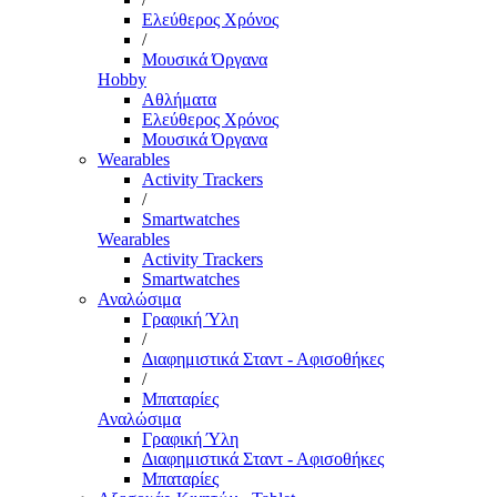
Ελεύθερος Χρόνος
/
Μουσικά Όργανα
Hobby
Αθλήματα
Ελεύθερος Χρόνος
Μουσικά Όργανα
Wearables
Activity Trackers
/
Smartwatches
Wearables
Activity Trackers
Smartwatches
Αναλώσιμα
Γραφική Ύλη
/
Διαφημιστικά Σταντ - Αφισοθήκες
/
Μπαταρίες
Αναλώσιμα
Γραφική Ύλη
Διαφημιστικά Σταντ - Αφισοθήκες
Μπαταρίες