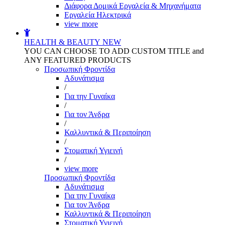
Διάφορα Δομικά Εργαλεία & Μηχανήματα
Εργαλεία Ηλεκτρικά
view more
HEALTH & BEAUTY
NEW
YOU CAN CHOOSE TO ADD CUSTOM TITLE and
ANY FEATURED PRODUCTS
Προσωπική Φροντίδα
Αδυνάτισμα
/
Για την Γυναίκα
/
Για τον Άνδρα
/
Καλλυντικά & Περιποίηση
/
Στοματική Υγιεινή
/
view more
Προσωπική Φροντίδα
Αδυνάτισμα
Για την Γυναίκα
Για τον Άνδρα
Καλλυντικά & Περιποίηση
Στοματική Υγιεινή