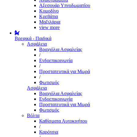
Αξεσουάρ Υπνοδωματίου
Κομοδίνο
Κρεβάτια
Μαξιλάρια
view more
Βρεφικά - Παιδικά
Ασφάλεια
Βραχιόλια Ασφαλείας
/
Ενδοεπικοινωνία
/
Προστατευτικά για Μωρά
/
Φωτισμός
Ασφάλεια
Βραχιόλια Ασφαλείας
Ενδοεπικοινωνία
Προστατευτικά για Μωρά
Φωτισμός
Βόλτα
Καθίσματα Αυτοκινήτου
/
Καρότσια