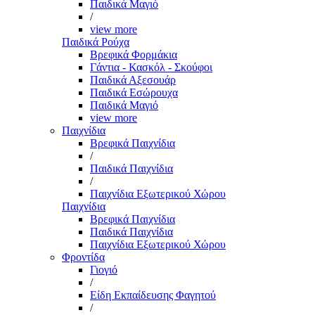
Παιδικά Μαγιό
/
view more
Παιδικά Ρούχα
Βρεφικά Φορμάκια
Γάντια - Κασκόλ - Σκούφοι
Παιδικά Αξεσουάρ
Παιδικά Εσώρουχα
Παιδικά Μαγιό
view more
Παιχνίδια
Βρεφικά Παιχνίδια
/
Παιδικά Παιχνίδια
/
Παιχνίδια Εξωτερικού Χώρου
Παιχνίδια
Βρεφικά Παιχνίδια
Παιδικά Παιχνίδια
Παιχνίδια Εξωτερικού Χώρου
Φροντίδα
Γιογιό
/
Είδη Εκπαίδευσης Φαγητού
/