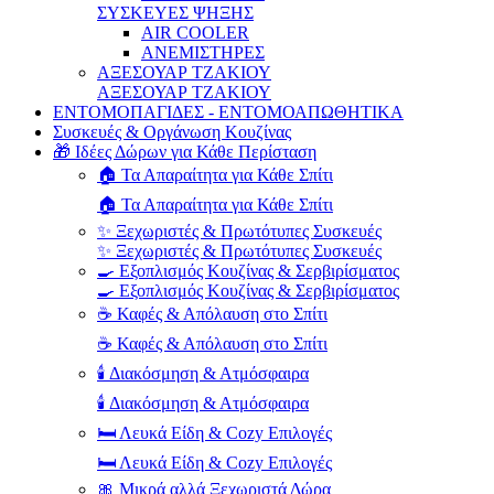
ΣΥΣΚΕΥΕΣ ΨΗΞΗΣ
AIR COOLER
ΑΝΕΜΙΣΤΗΡΕΣ
ΑΞΕΣΟΥΑΡ ΤΖΑΚΙΟΥ
ΑΞΕΣΟΥΑΡ ΤΖΑΚΙΟΥ
ΕΝΤΟΜΟΠΑΓΙΔΕΣ - ΕΝΤΟΜΟΑΠΩΘΗΤΙΚΑ
Συσκευές & Οργάνωση Κουζίνας
🎁 Ιδέες Δώρων για Κάθε Περίσταση
🏠 Τα Απαραίτητα για Κάθε Σπίτι
🏠 Τα Απαραίτητα για Κάθε Σπίτι
✨ Ξεχωριστές & Πρωτότυπες Συσκευές
✨ Ξεχωριστές & Πρωτότυπες Συσκευές
🍳 Εξοπλισμός Κουζίνας & Σερβιρίσματος
🍳 Εξοπλισμός Κουζίνας & Σερβιρίσματος
☕ Καφές & Απόλαυση στο Σπίτι
☕ Καφές & Απόλαυση στο Σπίτι
🕯️ Διακόσμηση & Ατμόσφαιρα
🕯️ Διακόσμηση & Ατμόσφαιρα
🛏️ Λευκά Είδη & Cozy Επιλογές
🛏️ Λευκά Είδη & Cozy Επιλογές
🎀 Μικρά αλλά Ξεχωριστά Δώρα