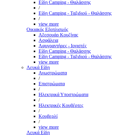
Είδη Camping - Θαλάσσης
/
Είδη Camping - Ταξιδιού - Θαλάσσης
/
view more
Οικιακός Εξοπλισμός
Αξεσουάρ Κουζίνας
Ασφάλεια
Αφυγραντήρες - Ιονιστές
Είδη Camping - Θαλάσσης
Είδη Camping - Ταξιδιού - Θαλάσσης
view more
Λευκά Είδη
Ανωστρώματα
/
Επιστρώματα
/
Ηλεκτρικά Υποστρώματα
/
Ηλεκτρικές Κουβέρτες
/
Κουβερλί
/
view more
Λευκά Είδη