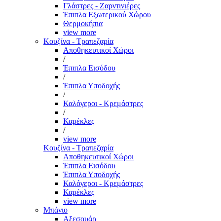
Γλάστρες - Ζαρντινιέρες
Έπιπλα Εξωτερικού Χώρου
Θερμοκήπια
view more
Κουζίνα - Τραπεζαρία
Αποθηκευτικοί Χώροι
/
Έπιπλα Εισόδου
/
Έπιπλα Υποδοχής
/
Καλόγεροι - Κρεμάστρες
/
Καρέκλες
/
view more
Κουζίνα - Τραπεζαρία
Αποθηκευτικοί Χώροι
Έπιπλα Εισόδου
Έπιπλα Υποδοχής
Καλόγεροι - Κρεμάστρες
Καρέκλες
view more
Μπάνιο
Αξεσουάρ