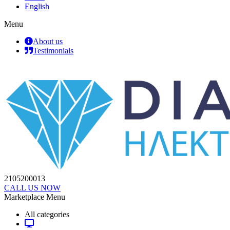
English
Menu
About us
Testimonials
2105200013
CALL US NOW
Marketplace Menu
All categories