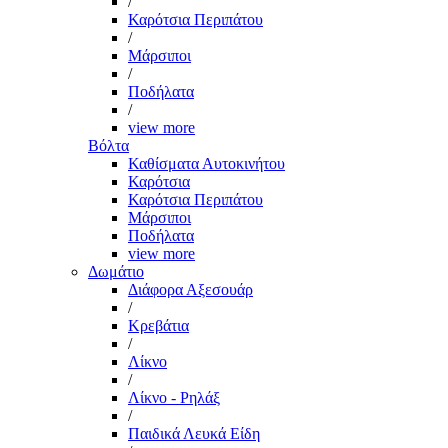
/
Καρότσια Περιπάτου
/
Μάρσιποι
/
Ποδήλατα
/
view more
Βόλτα
Καθίσματα Αυτοκινήτου
Καρότσια
Καρότσια Περιπάτου
Μάρσιποι
Ποδήλατα
view more
Δωμάτιο
Διάφορα Αξεσουάρ
/
Κρεβάτια
/
Λίκνο
/
Λίκνο - Ρηλάξ
/
Παιδικά Λευκά Είδη