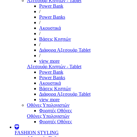
Αξεσουάρ Κινητών - Tablet
Power Bank
/
Power Banks
/
Ακουστικά
/
Βάσεις Κινητών
/
Διάφορα Αξεσουάρ Tablet
/
view more
Αξεσουάρ Κινητών - Tablet
Power Bank
Power Banks
Ακουστικά
Βάσεις Κινητών
Διάφορα Αξεσουάρ Tablet
view more
Οθόνες Υπολογιστών
Φορητές Οθόνες
Οθόνες Υπολογιστών
Φορητές Οθόνες
FASHION STYLING