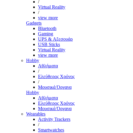
/
Virtual Reality
/
view more
Gadgets
Bluetooth
Gaming
UPS & Αξεσουάρ
USB Sticks
Virtual Reality
view more
Hobby
Αθλήματα
/
Ελεύθερος Χρόνος
/
Μουσικά Όργανα
Hobby
Αθλήματα
Ελεύθερος Χρόνος
Μουσικά Όργανα
Wearables
Activity Trackers
/
Smartwatches