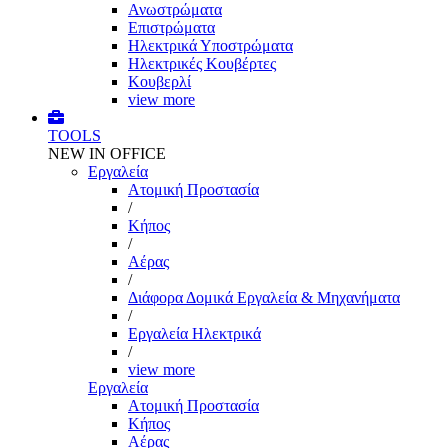
Ανωστρώματα
Επιστρώματα
Ηλεκτρικά Υποστρώματα
Ηλεκτρικές Κουβέρτες
Κουβερλί
view more
TOOLS
NEW IN OFFICE
Εργαλεία
Aτομική Προστασία
/
Kήπος
/
Αέρας
/
Διάφορα Δομικά Εργαλεία & Μηχανήματα
/
Εργαλεία Ηλεκτρικά
/
view more
Εργαλεία
Aτομική Προστασία
Kήπος
Αέρας