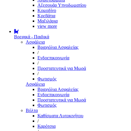
Αξεσουάρ Υπνοδωματίου
Κομοδίνο
Κρεβάτια
Μαξιλάρια
view more
Βρεφικά - Παιδικά
Ασφάλεια
Βραχιόλια Ασφαλείας
/
Ενδοεπικοινωνία
/
Προστατευτικά για Μωρά
/
Φωτισμός
Ασφάλεια
Βραχιόλια Ασφαλείας
Ενδοεπικοινωνία
Προστατευτικά για Μωρά
Φωτισμός
Βόλτα
Καθίσματα Αυτοκινήτου
/
Καρότσια