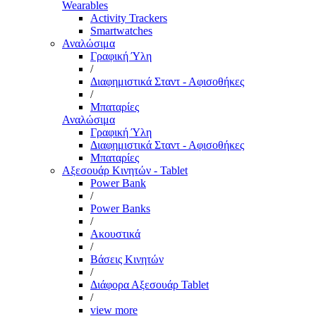
Wearables
Activity Trackers
Smartwatches
Αναλώσιμα
Γραφική Ύλη
/
Διαφημιστικά Σταντ - Αφισοθήκες
/
Μπαταρίες
Αναλώσιμα
Γραφική Ύλη
Διαφημιστικά Σταντ - Αφισοθήκες
Μπαταρίες
Αξεσουάρ Κινητών - Tablet
Power Bank
/
Power Banks
/
Ακουστικά
/
Βάσεις Κινητών
/
Διάφορα Αξεσουάρ Tablet
/
view more