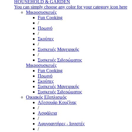
HOUSEHOLD & GARDEN
You can simply choose any color for your category icon here
Μικροσυσκευές
Fun Cooking
/
Πρωινό
/
Σκούπες
/
Συσκευές Μαγειρικής
/
Συσκευές Σιδερώματος
Μικροσυσκευές
Fun Cooking
Πρωινό
Σκούπες
Συσκευές Μαγειρικής
Συσκευές Σιδερώματος
Οικιακός Εξοπλισμός
Αξεσουάρ Κουζίνας
/
Ασφάλεια
/
Αφυγραντήρες - Ιονιστές
/