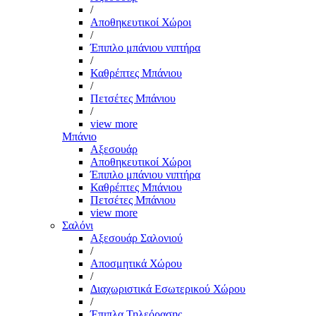
/
Αποθηκευτικοί Χώροι
/
Έπιπλο μπάνιου νιπτήρα
/
Καθρέπτες Μπάνιου
/
Πετσέτες Μπάνιου
/
view more
Μπάνιο
Αξεσουάρ
Αποθηκευτικοί Χώροι
Έπιπλο μπάνιου νιπτήρα
Καθρέπτες Μπάνιου
Πετσέτες Μπάνιου
view more
Σαλόνι
Αξεσουάρ Σαλονιού
/
Αποσμητικά Χώρου
/
Διαχωριστικά Εσωτερικού Χώρου
/
Έπιπλα Τηλεόρασης