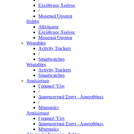
Ελεύθερος Χρόνος
/
Μουσικά Όργανα
Hobby
Αθλήματα
Ελεύθερος Χρόνος
Μουσικά Όργανα
Wearables
Activity Trackers
/
Smartwatches
Wearables
Activity Trackers
Smartwatches
Αναλώσιμα
Γραφική Ύλη
/
Διαφημιστικά Σταντ - Αφισοθήκες
/
Μπαταρίες
Αναλώσιμα
Γραφική Ύλη
Διαφημιστικά Σταντ - Αφισοθήκες
Μπαταρίες