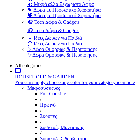
🎀 Μικρά αλλά Ξεχωριστά Δώρα
💝 Δώρα με Προσωπικό Χαρακτήρα
💝 Δώρα με Προσωπικό Χαρακτήρα
🎧 Tech Δώρα & Gadgets
🎧 Tech Δώρα & Gadgets
🎈 Ιδέες Δώρων για Παιδιά
🎈 Ιδέες Δώρων για Παιδιά
✨ Δώρα Ομορφιάς & Περιποίησης
✨ Δώρα Ομορφιάς & Περιποίησης
All categories
HOUSEHOLD & GARDEN
You can simply choose any color for your category icon here
Μικροσυσκευές
Fun Cooking
/
Πρωινό
/
Σκούπες
/
Συσκευές Μαγειρικής
/
Συσκευές Σιδερώματος