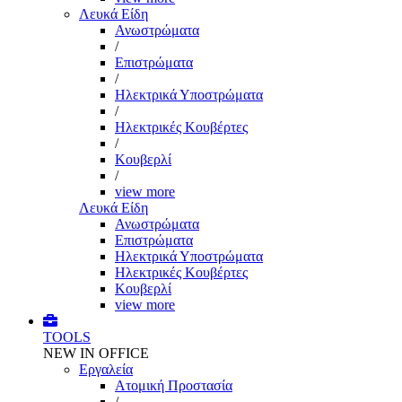
Λευκά Είδη
Ανωστρώματα
/
Επιστρώματα
/
Ηλεκτρικά Υποστρώματα
/
Ηλεκτρικές Κουβέρτες
/
Κουβερλί
/
view more
Λευκά Είδη
Ανωστρώματα
Επιστρώματα
Ηλεκτρικά Υποστρώματα
Ηλεκτρικές Κουβέρτες
Κουβερλί
view more
TOOLS
NEW IN OFFICE
Εργαλεία
Aτομική Προστασία
/