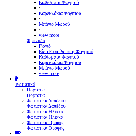
Καθίσματα Φαγητού
/
Καρεκλάκια Φαγητού
/
Μπάνιο Μωρού
/
view more
Φροντίδα
Γιογιό
Είδη Εκπαίδευσης Φαγητού
Καθίσματα Φαγητού
Καρεκλάκια Φαγητού
Μπάνιο Μωρού
view more
Φωτιστικά
Πορτατίφ
Πορτατίφ
Φωτιστικά Δαπέδου
Φωτιστικά Δαπέδου
Φωτιστικά Ηλιακά
Φωτιστικά Ηλιακά
Φωτιστικά Οροφής
Φωτιστικά Οροφής