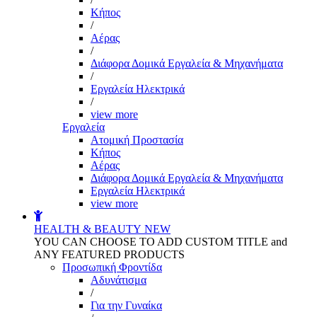
Kήπος
/
Αέρας
/
Διάφορα Δομικά Εργαλεία & Μηχανήματα
/
Εργαλεία Ηλεκτρικά
/
view more
Εργαλεία
Aτομική Προστασία
Kήπος
Αέρας
Διάφορα Δομικά Εργαλεία & Μηχανήματα
Εργαλεία Ηλεκτρικά
view more
HEALTH & BEAUTY
NEW
YOU CAN CHOOSE TO ADD CUSTOM TITLE and
ANY FEATURED PRODUCTS
Προσωπική Φροντίδα
Αδυνάτισμα
/
Για την Γυναίκα