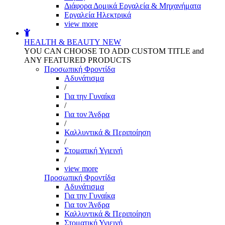
Διάφορα Δομικά Εργαλεία & Μηχανήματα
Εργαλεία Ηλεκτρικά
view more
HEALTH & BEAUTY
NEW
YOU CAN CHOOSE TO ADD CUSTOM TITLE and
ANY FEATURED PRODUCTS
Προσωπική Φροντίδα
Αδυνάτισμα
/
Για την Γυναίκα
/
Για τον Άνδρα
/
Καλλυντικά & Περιποίηση
/
Στοματική Υγιεινή
/
view more
Προσωπική Φροντίδα
Αδυνάτισμα
Για την Γυναίκα
Για τον Άνδρα
Καλλυντικά & Περιποίηση
Στοματική Υγιεινή