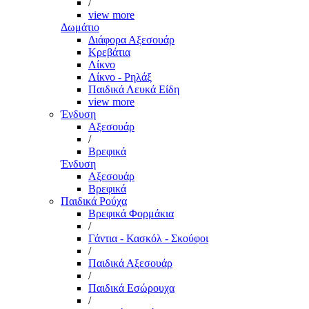
/
view more
Δωμάτιο
Διάφορα Αξεσουάρ
Κρεβάτια
Λίκνο
Λίκνο - Ρηλάξ
Παιδικά Λευκά Είδη
view more
Ένδυση
Αξεσουάρ
/
Βρεφικά
Ένδυση
Αξεσουάρ
Βρεφικά
Παιδικά Ρούχα
Βρεφικά Φορμάκια
/
Γάντια - Κασκόλ - Σκούφοι
/
Παιδικά Αξεσουάρ
/
Παιδικά Εσώρουχα
/