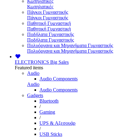
Κωπηλατικές
Κωπηλατικές
Πάγκοι Γυμναστικής
Πάγκοι Γυμναστικής
Παθητική Γυμναστική
Παθητική Γυμναστική
Ποδήλατα Γυμναστικής
Ποδήλατα Γυμναστικής
Πολυόργανα και Μηχανήματα Γυμναστικής
Πολυόργανα και Μηχανήματα Γυμναστικής
ELECTRONICS
Big Sales
Featured items
Audio
Audio Components
Audio
Audio Components
Gadgets
Bluetooth
/
Gaming
/
UPS & Αξεσουάρ
/
USB Sticks