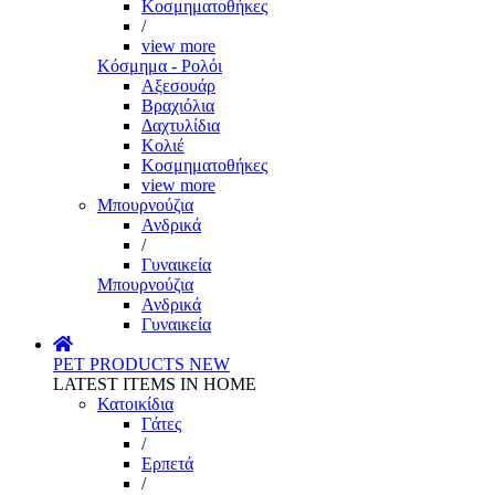
Κοσμηματοθήκες
/
view more
Κόσμημα - Ρολόι
Αξεσουάρ
Βραχιόλια
Δαχτυλίδια
Κολιέ
Κοσμηματοθήκες
view more
Μπουρνούζια
Ανδρικά
/
Γυναικεία
Μπουρνούζια
Ανδρικά
Γυναικεία
PET PRODUCTS
NEW
LATEST ITEMS IN HOME
Κατοικίδια
Γάτες
/
Ερπετά
/