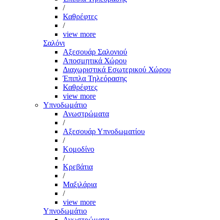
/
Καθρέφτες
/
view more
Σαλόνι
Αξεσουάρ Σαλονιού
Αποσμητικά Χώρου
Διαχωριστικά Εσωτερικού Χώρου
Έπιπλα Τηλεόρασης
Καθρέφτες
view more
Υπνοδωμάτιο
Ανωστρώματα
/
Αξεσουάρ Υπνοδωματίου
/
Κομοδίνο
/
Κρεβάτια
/
Μαξιλάρια
/
view more
Υπνοδωμάτιο
Ανωστρώματα