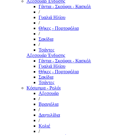
Αξεσουάρ Ένδυσης
Γάντια - Σκούφοι - Κασκόλ
/
Γυαλιά Ηλίου
/
Θήκες - Πορτοφόλια
/
Σακίδια
/
Τσάντες
Αξεσουάρ Ένδυσης
Γάντια - Σκούφοι - Κασκόλ
Γυαλιά Ηλίου
Θήκες - Πορτοφόλια
Σακίδια
Τσάντες
Κόσμημα - Ρολόι
Αξεσουάρ
/
Βραχιόλια
/
Δαχτυλίδια
/
Κολιέ
/