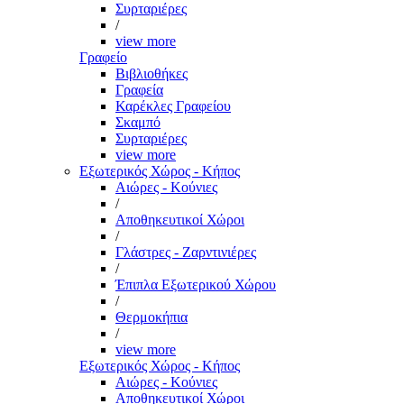
Συρταριέρες
/
view more
Γραφείο
Βιβλιοθήκες
Γραφεία
Καρέκλες Γραφείου
Σκαμπό
Συρταριέρες
view more
Εξωτερικός Χώρος - Κήπος
Αιώρες - Κούνιες
/
Αποθηκευτικοί Χώροι
/
Γλάστρες - Ζαρντινιέρες
/
Έπιπλα Εξωτερικού Χώρου
/
Θερμοκήπια
/
view more
Εξωτερικός Χώρος - Κήπος
Αιώρες - Κούνιες
Αποθηκευτικοί Χώροι