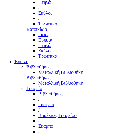
Πτηνά
/
Σκύλοι
/
Τρωκτικά
Κατοικίδια
Γάτες
Ερπετά
Πτηνά
Σκύλοι
Τρωκτικά
Έπιπλα
Βιβλιοθήκες
Μεταλλική Βιβλιοθήκη
Βιβλιοθήκες
Μεταλλική Βιβλιοθήκη
Γραφείο
Βιβλιοθήκες
/
Γραφεία
/
Καρέκλες Γραφείου
/
Σκαμπό
/