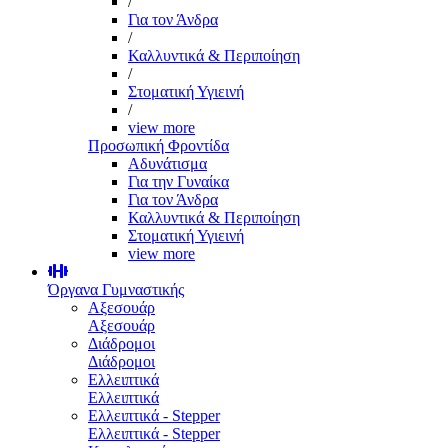
/
Για τον Άνδρα
/
Καλλυντικά & Περιποίηση
/
Στοματική Υγιεινή
/
view more
Προσωπική Φροντίδα
Αδυνάτισμα
Για την Γυναίκα
Για τον Άνδρα
Καλλυντικά & Περιποίηση
Στοματική Υγιεινή
view more
Όργανα Γυμναστικής
Αξεσουάρ
Αξεσουάρ
Διάδρομοι
Διάδρομοι
Ελλειπτικά
Ελλειπτικά
Ελλειπτικά - Stepper
Ελλειπτικά - Stepper