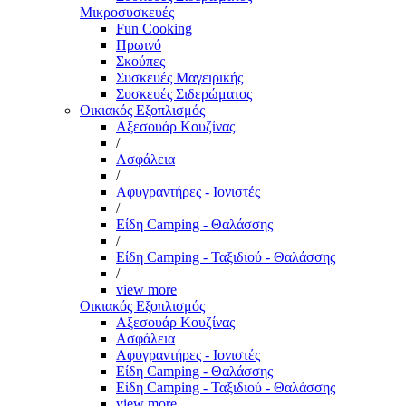
Μικροσυσκευές
Fun Cooking
Πρωινό
Σκούπες
Συσκευές Μαγειρικής
Συσκευές Σιδερώματος
Οικιακός Εξοπλισμός
Αξεσουάρ Κουζίνας
/
Ασφάλεια
/
Αφυγραντήρες - Ιονιστές
/
Είδη Camping - Θαλάσσης
/
Είδη Camping - Ταξιδιού - Θαλάσσης
/
view more
Οικιακός Εξοπλισμός
Αξεσουάρ Κουζίνας
Ασφάλεια
Αφυγραντήρες - Ιονιστές
Είδη Camping - Θαλάσσης
Είδη Camping - Ταξιδιού - Θαλάσσης
view more