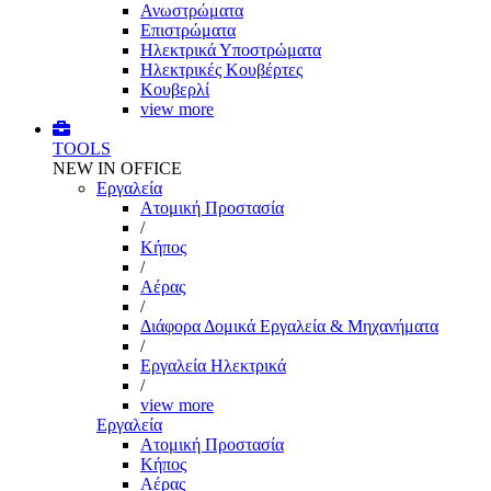
Ανωστρώματα
Επιστρώματα
Ηλεκτρικά Υποστρώματα
Ηλεκτρικές Κουβέρτες
Κουβερλί
view more
TOOLS
NEW IN OFFICE
Εργαλεία
Aτομική Προστασία
/
Kήπος
/
Αέρας
/
Διάφορα Δομικά Εργαλεία & Μηχανήματα
/
Εργαλεία Ηλεκτρικά
/
view more
Εργαλεία
Aτομική Προστασία
Kήπος
Αέρας