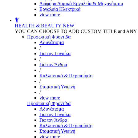
Διάφορα Δομικά Εργαλεία & Μηχανήματα
Εργαλεία Ηλεκτρικά
view more
HEALTH & BEAUTY
NEW
YOU CAN CHOOSE TO ADD CUSTOM TITLE and AN
Προσωπική Φροντίδα
Αδυνάτισμα
/
Για την Γυναίκα
/
Για τον Άνδρα
/
Καλλυντικά & Περιποίηση
/
Στοματική Υγιεινή
/
view more
Προσωπική Φροντίδα
Αδυνάτισμα
Για την Γυναίκα
Για τον Άνδρα
Καλλυντικά & Περιποίηση
Στοματική Υγιεινή
view more