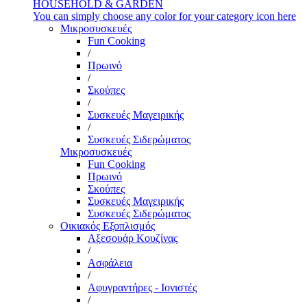
HOUSEHOLD & GARDEN
You can simply choose any color for your category icon here
Μικροσυσκευές
Fun Cooking
/
Πρωινό
/
Σκούπες
/
Συσκευές Μαγειρικής
/
Συσκευές Σιδερώματος
Μικροσυσκευές
Fun Cooking
Πρωινό
Σκούπες
Συσκευές Μαγειρικής
Συσκευές Σιδερώματος
Οικιακός Εξοπλισμός
Αξεσουάρ Κουζίνας
/
Ασφάλεια
/
Αφυγραντήρες - Ιονιστές
/