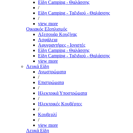
Είδη Camping - Θαλάσσης
/
Είδη Camping - Ταξιδιού - Θαλάσσης
/
view more
Οικιακός Εξοπλισμός
Αξεσουάρ Κουζίνας
Ασφάλεια
Αφυγραντήρες - Ιονιστές
Είδη Camping - Θαλάσσης
Είδη Camping - Ταξιδιού - Θαλάσσης
view more
Λευκά Είδη
Ανωστρώματα
/
Επιστρώματα
/
Ηλεκτρικά Υποστρώματα
/
Ηλεκτρικές Κουβέρτες
/
Κουβερλί
/
view more
Λευκά Είδη