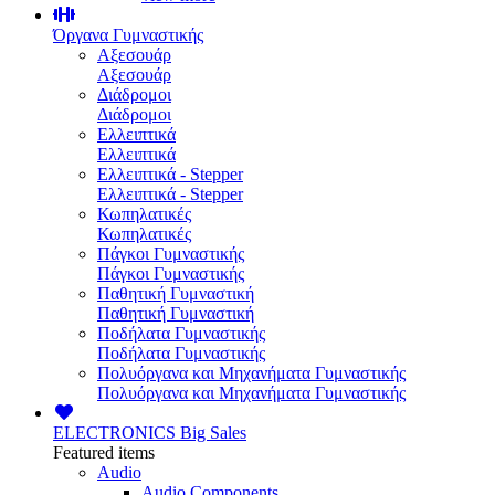
Όργανα Γυμναστικής
Αξεσουάρ
Αξεσουάρ
Διάδρομοι
Διάδρομοι
Ελλειπτικά
Ελλειπτικά
Ελλειπτικά - Stepper
Ελλειπτικά - Stepper
Κωπηλατικές
Κωπηλατικές
Πάγκοι Γυμναστικής
Πάγκοι Γυμναστικής
Παθητική Γυμναστική
Παθητική Γυμναστική
Ποδήλατα Γυμναστικής
Ποδήλατα Γυμναστικής
Πολυόργανα και Μηχανήματα Γυμναστικής
Πολυόργανα και Μηχανήματα Γυμναστικής
ELECTRONICS
Big Sales
Featured items
Audio
Audio Components