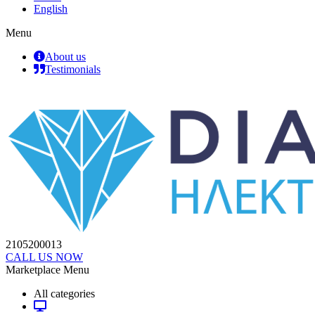
English
Menu
About us
Testimonials
2105200013
CALL US NOW
Marketplace Menu
All categories