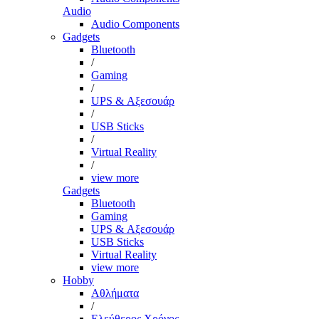
Audio
Audio Components
Gadgets
Bluetooth
/
Gaming
/
UPS & Αξεσουάρ
/
USB Sticks
/
Virtual Reality
/
view more
Gadgets
Bluetooth
Gaming
UPS & Αξεσουάρ
USB Sticks
Virtual Reality
view more
Hobby
Αθλήματα
/
Ελεύθερος Χρόνος