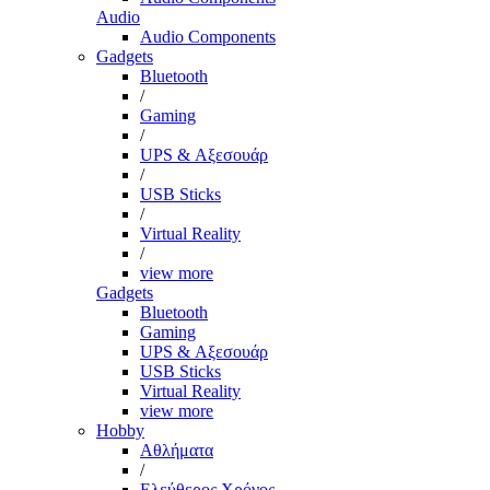
Audio
Audio Components
Gadgets
Bluetooth
/
Gaming
/
UPS & Αξεσουάρ
/
USB Sticks
/
Virtual Reality
/
view more
Gadgets
Bluetooth
Gaming
UPS & Αξεσουάρ
USB Sticks
Virtual Reality
view more
Hobby
Αθλήματα
/
Ελεύθερος Χρόνος