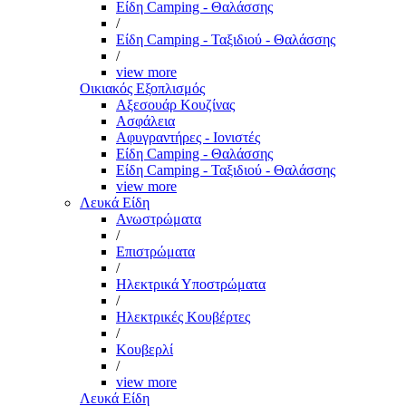
Είδη Camping - Θαλάσσης
/
Είδη Camping - Ταξιδιού - Θαλάσσης
/
view more
Οικιακός Εξοπλισμός
Αξεσουάρ Κουζίνας
Ασφάλεια
Αφυγραντήρες - Ιονιστές
Είδη Camping - Θαλάσσης
Είδη Camping - Ταξιδιού - Θαλάσσης
view more
Λευκά Είδη
Ανωστρώματα
/
Επιστρώματα
/
Ηλεκτρικά Υποστρώματα
/
Ηλεκτρικές Κουβέρτες
/
Κουβερλί
/
view more
Λευκά Είδη