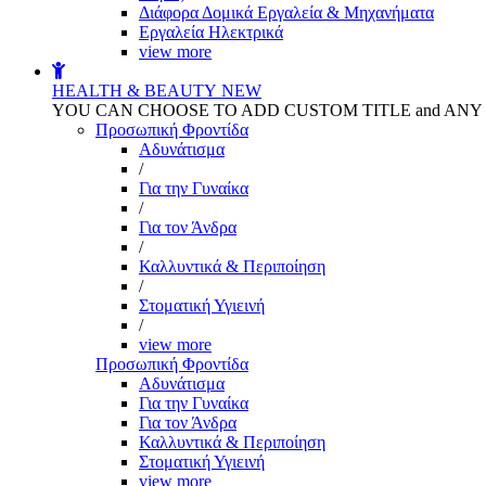
Διάφορα Δομικά Εργαλεία & Μηχανήματα
Εργαλεία Ηλεκτρικά
view more
HEALTH & BEAUTY
NEW
YOU CAN CHOOSE TO ADD CUSTOM TITLE and AN
Προσωπική Φροντίδα
Αδυνάτισμα
/
Για την Γυναίκα
/
Για τον Άνδρα
/
Καλλυντικά & Περιποίηση
/
Στοματική Υγιεινή
/
view more
Προσωπική Φροντίδα
Αδυνάτισμα
Για την Γυναίκα
Για τον Άνδρα
Καλλυντικά & Περιποίηση
Στοματική Υγιεινή
view more