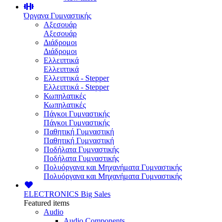
Όργανα Γυμναστικής
Αξεσουάρ
Αξεσουάρ
Διάδρομοι
Διάδρομοι
Ελλειπτικά
Ελλειπτικά
Ελλειπτικά - Stepper
Ελλειπτικά - Stepper
Κωπηλατικές
Κωπηλατικές
Πάγκοι Γυμναστικής
Πάγκοι Γυμναστικής
Παθητική Γυμναστική
Παθητική Γυμναστική
Ποδήλατα Γυμναστικής
Ποδήλατα Γυμναστικής
Πολυόργανα και Μηχανήματα Γυμναστικής
Πολυόργανα και Μηχανήματα Γυμναστικής
ELECTRONICS
Big Sales
Featured items
Audio
Audio Components