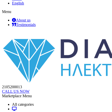
English
Menu
About us
Testimonials
2105200013
CALL US NOW
Marketplace Menu
All categories