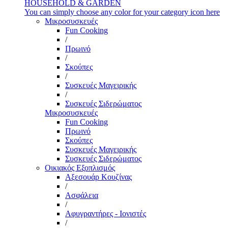
HOUSEHOLD & GARDEN
You can simply choose any color for your category icon here
Μικροσυσκευές
Fun Cooking
/
Πρωινό
/
Σκούπες
/
Συσκευές Μαγειρικής
/
Συσκευές Σιδερώματος
Μικροσυσκευές
Fun Cooking
Πρωινό
Σκούπες
Συσκευές Μαγειρικής
Συσκευές Σιδερώματος
Οικιακός Εξοπλισμός
Αξεσουάρ Κουζίνας
/
Ασφάλεια
/
Αφυγραντήρες - Ιονιστές
/