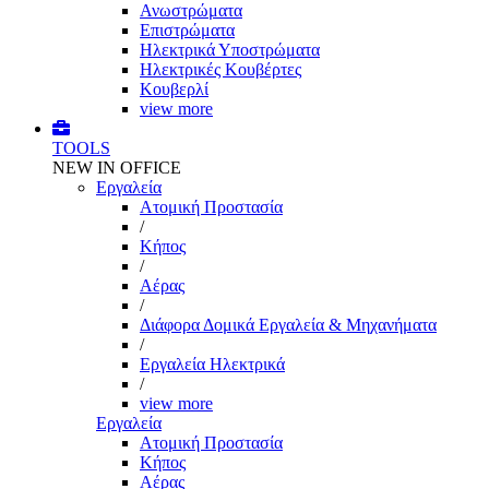
Ανωστρώματα
Επιστρώματα
Ηλεκτρικά Υποστρώματα
Ηλεκτρικές Κουβέρτες
Κουβερλί
view more
TOOLS
NEW IN OFFICE
Εργαλεία
Aτομική Προστασία
/
Kήπος
/
Αέρας
/
Διάφορα Δομικά Εργαλεία & Μηχανήματα
/
Εργαλεία Ηλεκτρικά
/
view more
Εργαλεία
Aτομική Προστασία
Kήπος
Αέρας