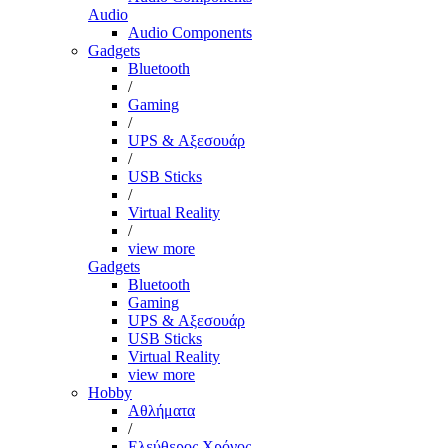
Audio
Audio Components
Gadgets
Bluetooth
/
Gaming
/
UPS & Αξεσουάρ
/
USB Sticks
/
Virtual Reality
/
view more
Gadgets
Bluetooth
Gaming
UPS & Αξεσουάρ
USB Sticks
Virtual Reality
view more
Hobby
Αθλήματα
/
Ελεύθερος Χρόνος