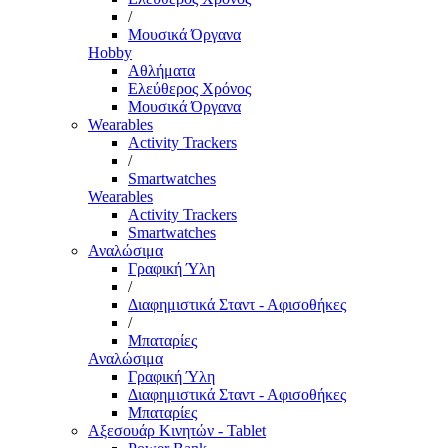
/
Μουσικά Όργανα
Hobby
Αθλήματα
Ελεύθερος Χρόνος
Μουσικά Όργανα
Wearables
Activity Trackers
/
Smartwatches
Wearables
Activity Trackers
Smartwatches
Αναλώσιμα
Γραφική Ύλη
/
Διαφημιστικά Σταντ - Αφισοθήκες
/
Μπαταρίες
Αναλώσιμα
Γραφική Ύλη
Διαφημιστικά Σταντ - Αφισοθήκες
Μπαταρίες
Αξεσουάρ Κινητών - Tablet