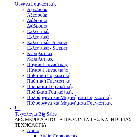
Όργανα Γυμναστικής
Αξεσουάρ
Αξεσουάρ
Διάδρομοι
Διάδρομοι
Ελλειπτικά
Ελλειπτικά
Ελλειπτικά - Stepper
Ελλειπτικά - Stepper
Κωπηλατικές
Κωπηλατικές
Πάγκοι Γυμναστικής
Πάγκοι Γυμναστικής
Παθητική Γυμναστική
Παθητική Γυμναστική
Ποδήλατα Γυμναστικής
Ποδήλατα Γυμναστικής
Πολυόργανα και Μηχανήματα Γυμναστικής
Πολυόργανα και Μηχανήματα Γυμναστικής
Τεχνολογία
Big Sales
ΔΕΣ ΜΕΡΙΚΑ ΑΠΌ ΤΑ ΠΡΟΪΌΝΤΑ ΤΗΣ ΚΑΤΗΓΟΡΙΑΣ
ΤΕΧΝΟΛΟΓΙΑ
Audio
Audio Components