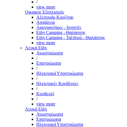
/
view more
Οικιακός Εξοπλισμός
Αξεσουάρ Κουζίνας
Ασφάλεια
Αφυγραντήρες - Ιονιστές
Είδη Camping - Θαλάσσης
Είδη Camping - Ταξιδιού - Θαλάσσης
view more
Λευκά Είδη
Ανωστρώματα
/
Επιστρώματα
/
Ηλεκτρικά Υποστρώματα
/
Ηλεκτρικές Κουβέρτες
/
Κουβερλί
/
view more
Λευκά Είδη
Ανωστρώματα
Επιστρώματα
Ηλεκτρικά Υποστρώματα