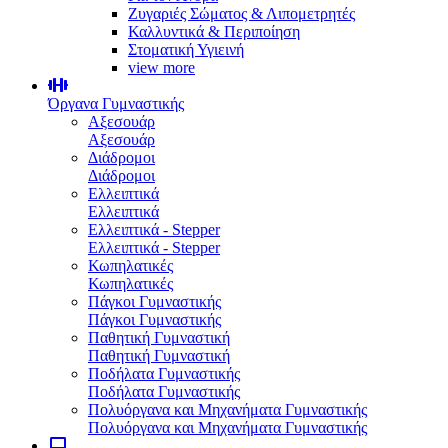
Ζυγαριές Σώματος & Λιπομετρητές
Καλλυντικά & Περιποίηση
Στοματική Υγιεινή
view more
Όργανα Γυμναστικής
Αξεσουάρ
Αξεσουάρ
Διάδρομοι
Διάδρομοι
Ελλειπτικά
Ελλειπτικά
Ελλειπτικά - Stepper
Ελλειπτικά - Stepper
Κωπηλατικές
Κωπηλατικές
Πάγκοι Γυμναστικής
Πάγκοι Γυμναστικής
Παθητική Γυμναστική
Παθητική Γυμναστική
Ποδήλατα Γυμναστικής
Ποδήλατα Γυμναστικής
Πολυόργανα και Μηχανήματα Γυμναστικής
Πολυόργανα και Μηχανήματα Γυμναστικής