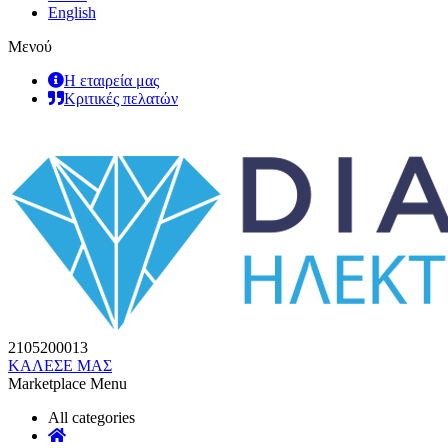
English
Μενού
Η εταιρεία μας
Κριτικές πελατών
2105200013
ΚΑΛΕΣΕ ΜΑΣ
Marketplace Menu
All categories