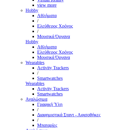
view more
Hobby
Αθλήματα
/
Ελεύθερος Χρόνος
/
Μουσικά Όργανα
Hobby
Αθλήματα
Ελεύθερος Χρόνος
Μουσικά Όργανα
Wearables
Activity Trackers
/
Smartwatches
Wearables
Activity Trackers
Smartwatches
Αναλώσιμα
Γραφική Ύλη
/
Διαφημιστικά Σταντ - Αφισοθήκες
/
Μπαταρίες