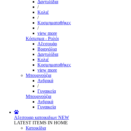
Δαχτυλίδια
/
Κολιέ
/
Κοσμηματοθήκες
/
view more
Κόσμημα - Ρολόι
Αξεσουάρ
Βραχιόλια
Δαχτυλίδια
Κολιέ
Κοσμηματοθήκες
view more
Μπουρνούζια
Ανδρικά
/
Γυναικεία
Μπουρνούζια
Ανδρικά
Γυναικεία
Αξεσουαρ κατοικιδιων
NEW
LATEST ITEMS IN HOME
Κατοικίδια