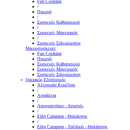
Fun Cooking
/
Πρωινό
/
Συσκευές Καθαρισμού
/
Συσκευές Μαγειρικής
/
Συσκευές Σιδερώματος
Μικροσυσκευές
Fun Cooking
Πρωινό
Συσκευές Καθαρισμού
Συσκευές Μαγειρικής
Συσκευές Σιδερώματος
Οικιακός Εξοπλισμός
Αξεσουάρ Κουζίνας
/
Ασφάλεια
/
Αφυγραντήρες - Ιονιστές
/
Είδη Camping - Θαλάσσης
/
Είδη Camping - Ταξιδιού - Θαλάσσης