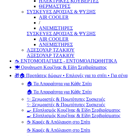
ΗΛΕΚΤΡΙΚΕΣ ΚΟΥΒΕΡΤΕΣ
ΘΕΡΜΑΣΤΡΕΣ
ΣΥΣΚΕΥΕΣ ΔΡΟΣΙΑΣ & ΨΥΞΗΣ
AIR COOLER
/
ΑΝΕΜΙΣΤΗΡΕΣ
ΣΥΣΚΕΥΕΣ ΔΡΟΣΙΑΣ & ΨΥΞΗΣ
AIR COOLER
ΑΝΕΜΙΣΤΗΡΕΣ
ΑΞΕΣΟΥΑΡ ΤΖΑΚΙΟΥ
ΑΞΕΣΟΥΑΡ ΤΖΑΚΙΟΥ
🦟 ΕΝΤΟΜΟΠΑΓΙΔΕΣ - ΕΝΤΟΜΟΑΠΩΘΗΤΙΚΑ
🍽️ Οργάνωση Κουζίνας & Είδη Σερβιρίσματος
🎁🏠 Προτάσεις δώρων • Επιλογές για το σπίτι • Για σένα
🏠 Τα Απαραίτητα για Κάθε Σπίτι
🏠 Τα Απαραίτητα για Κάθε Σπίτι
✨ Ξεχωριστές & Πρωτότυπες Συσκευές
✨ Ξεχωριστές & Πρωτότυπες Συσκευές
🍳 Εξοπλισμός Κουζίνας & Είδη Σερβιρίσματος
🍳 Εξοπλισμός Κουζίνας & Είδη Σερβιρίσματος
☕ Καφές & Απόλαυση στο Σπίτι
☕ Καφές & Απόλαυση στο Σπίτι