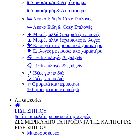
🕯️ Διακόσμηση & Ατμόσφαιρα
🕯️ Διακόσμηση & Ατμόσφαιρα
🛏️ Λευκά Είδη & Cozy Επιλογές
🛏️ Λευκά Είδη & Cozy Επιλογές
🎀 Μικρές αλλά ξεχωριστές επιλογές
🎀 Μικρές αλλά ξεχωριστές επιλογές
💝 Επιλογές με προσωπικό χαρακτήρα
💝 Επιλογές με προσωπικό χαρακτήρα
🎧 Tech επιλογές & gadgets
🎧 Tech επιλογές & gadgets
🎈 Ιδέες για παιδιά
🎈 Ιδέες για παιδιά
✨ Ομορφιά και περιποίηση
✨ Ομορφιά και περιποίηση
All categories
ΕΙΔΗ ΣΠΙΤΙΟΥ
βρείτε τα καλύτερα οικιακά της αγοράς
ΔΕΣ ΜΕΡΙΚΑ ΑΠΌ ΤΑ ΠΡΟΪΌΝΤΑ ΤΗΣ ΚΑΤΗΓΟΡΙΑΣ
ΕΙΔΗ ΣΠΙΤΙΟΥ
Μικροσυσκευές