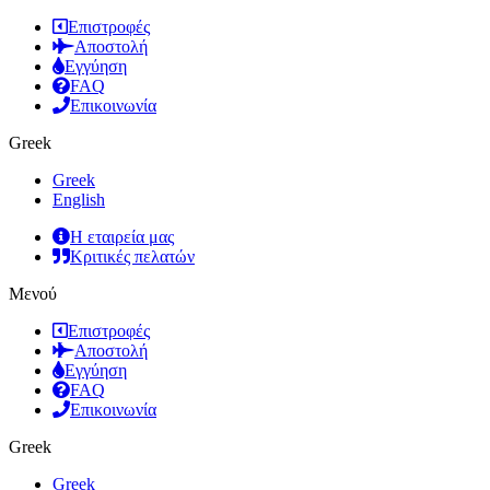
Επιστροφές
Αποστολή
Εγγύηση
FAQ
Επικοινωνία
Greek
Greek
English
Η εταιρεία μας
Κριτικές πελατών
Μενού
Επιστροφές
Αποστολή
Εγγύηση
FAQ
Επικοινωνία
Greek
Greek