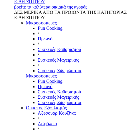
ΕΙΔΗ ΣΠΙΤΙΟΥ
βρείτε τα καλύτερα οικιακά της αγοράς
ΔΕΣ ΜΕΡΙΚΑ ΑΠΌ ΤΑ ΠΡΟΪΌΝΤΑ ΤΗΣ ΚΑΤΗΓΟΡΙΑΣ
ΕΙΔΗ ΣΠΙΤΙΟΥ
Μικροσυσκευές
Fun Cooking
/
Πρωινό
/
Συσκευές Καθαρισμού
/
Συσκευές Μαγειρικής
/
Συσκευές Σιδερώματος
Μικροσυσκευές
Fun Cooking
Πρωινό
Συσκευές Καθαρισμού
Συσκευές Μαγειρικής
Συσκευές Σιδερώματος
Οικιακός Εξοπλισμός
Αξεσουάρ Κουζίνας
/
Ασφάλεια
/