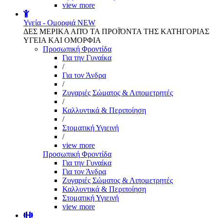
view more
Υγεία - Ομορφιά
NEW
ΔΕΣ ΜΕΡΙΚΑ ΑΠΌ ΤΑ ΠΡΟΪΌΝΤΑ ΤΗΣ ΚΑΤΗΓΟΡΙΑΣ
ΥΓΕΙΑ ΚΑΙ ΟΜΟΡΦΙΑ
Προσωπική Φροντίδα
Για την Γυναίκα
/
Για τον Άνδρα
/
Ζυγαριές Σώματος & Λιπομετρητές
/
Καλλυντικά & Περιποίηση
/
Στοματική Υγιεινή
/
view more
Προσωπική Φροντίδα
Για την Γυναίκα
Για τον Άνδρα
Ζυγαριές Σώματος & Λιπομετρητές
Καλλυντικά & Περιποίηση
Στοματική Υγιεινή
view more