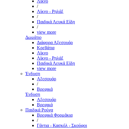
Λίκνο
/
Λίκνο - Ρηλάξ
/
Παιδικά Λευκά Είδη
/
view more
Δωμάτιο
Διάφορα Αξεσουάρ
Κρεβάτια
Λίκνο
Λίκνο - Ρηλάξ
Παιδικά Λευκά Είδη
view more
Ένδυση
Αξεσουάρ
/
Βρεφικά
Ένδυση
Αξεσουάρ
Βρεφικά
Παιδικά Ρούχα
Βρεφικά Φορμάκια
/
Γάντια - Κασκόλ - Σκούφοι