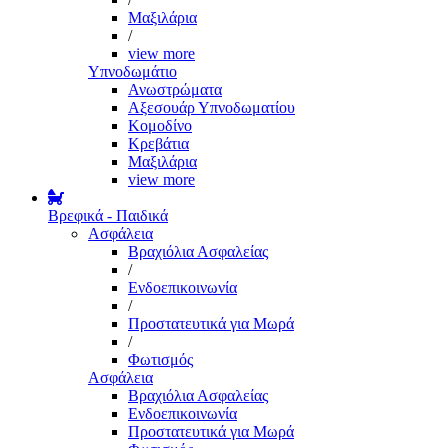
Μαξιλάρια
/
view more
Υπνοδωμάτιο
Ανωστρώματα
Αξεσουάρ Υπνοδωματίου
Κομοδίνο
Κρεβάτια
Μαξιλάρια
view more
Βρεφικά - Παιδικά
Ασφάλεια
Βραχιόλια Ασφαλείας
/
Ενδοεπικοινωνία
/
Προστατευτικά για Μωρά
/
Φωτισμός
Ασφάλεια
Βραχιόλια Ασφαλείας
Ενδοεπικοινωνία
Προστατευτικά για Μωρά