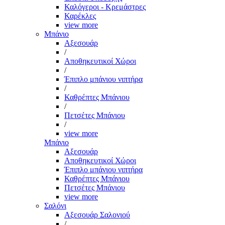
Καλόγεροι - Κρεμάστρες
Καρέκλες
view more
Μπάνιο
Αξεσουάρ
/
Αποθηκευτικοί Χώροι
/
Έπιπλο μπάνιου νιπτήρα
/
Καθρέπτες Μπάνιου
/
Πετσέτες Μπάνιου
/
view more
Μπάνιο
Αξεσουάρ
Αποθηκευτικοί Χώροι
Έπιπλο μπάνιου νιπτήρα
Καθρέπτες Μπάνιου
Πετσέτες Μπάνιου
view more
Σαλόνι
Αξεσουάρ Σαλονιού
/