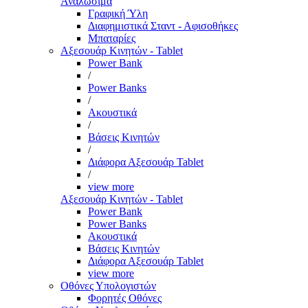
Αναλώσιμα
Γραφική Ύλη
Διαφημιστικά Σταντ - Αφισοθήκες
Μπαταρίες
Αξεσουάρ Κινητών - Tablet
Power Bank
/
Power Banks
/
Ακουστικά
/
Βάσεις Κινητών
/
Διάφορα Αξεσουάρ Tablet
/
view more
Αξεσουάρ Κινητών - Tablet
Power Bank
Power Banks
Ακουστικά
Βάσεις Κινητών
Διάφορα Αξεσουάρ Tablet
view more
Οθόνες Υπολογιστών
Φορητές Οθόνες