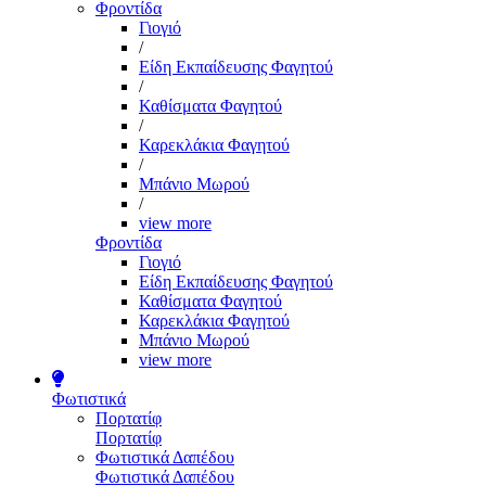
Φροντίδα
Γιογιό
/
Είδη Εκπαίδευσης Φαγητού
/
Καθίσματα Φαγητού
/
Καρεκλάκια Φαγητού
/
Μπάνιο Μωρού
/
view more
Φροντίδα
Γιογιό
Είδη Εκπαίδευσης Φαγητού
Καθίσματα Φαγητού
Καρεκλάκια Φαγητού
Μπάνιο Μωρού
view more
Φωτιστικά
Πορτατίφ
Πορτατίφ
Φωτιστικά Δαπέδου
Φωτιστικά Δαπέδου