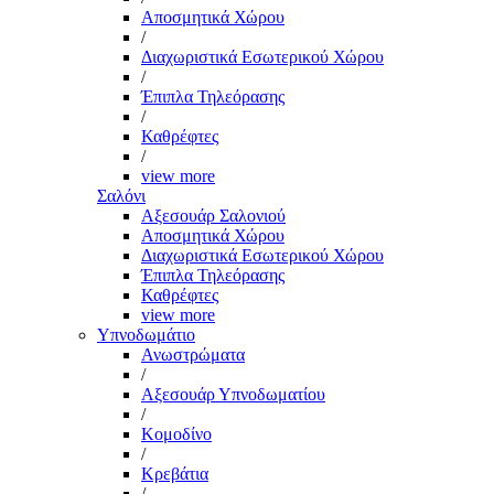
Αποσμητικά Χώρου
/
Διαχωριστικά Εσωτερικού Χώρου
/
Έπιπλα Τηλεόρασης
/
Καθρέφτες
/
view more
Σαλόνι
Αξεσουάρ Σαλονιού
Αποσμητικά Χώρου
Διαχωριστικά Εσωτερικού Χώρου
Έπιπλα Τηλεόρασης
Καθρέφτες
view more
Υπνοδωμάτιο
Ανωστρώματα
/
Αξεσουάρ Υπνοδωματίου
/
Κομοδίνο
/
Κρεβάτια
/