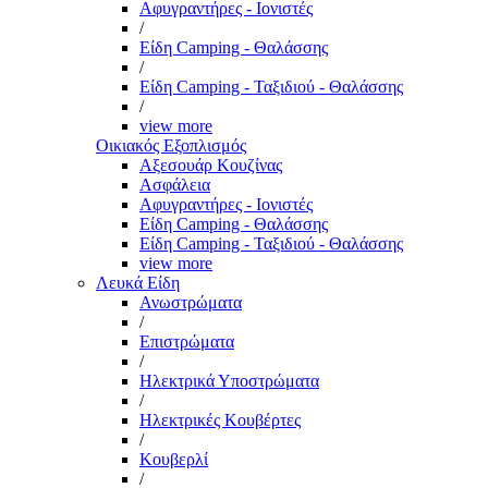
Αφυγραντήρες - Ιονιστές
/
Είδη Camping - Θαλάσσης
/
Είδη Camping - Ταξιδιού - Θαλάσσης
/
view more
Οικιακός Εξοπλισμός
Αξεσουάρ Κουζίνας
Ασφάλεια
Αφυγραντήρες - Ιονιστές
Είδη Camping - Θαλάσσης
Είδη Camping - Ταξιδιού - Θαλάσσης
view more
Λευκά Είδη
Ανωστρώματα
/
Επιστρώματα
/
Ηλεκτρικά Υποστρώματα
/
Ηλεκτρικές Κουβέρτες
/
Κουβερλί
/