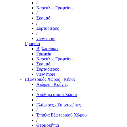
/
Καρέκλες Γραφείου
/
Σκαμπό
/
Συρταριέρες
/
view more
Γραφείο
Βιβλιοθήκες
Γραφεία
Καρέκλες Γραφείου
Σκαμπό
Συρταριέρες
view more
Εξωτερικός Χώρος - Κήπος
Αιώρες - Κούνιες
/
Αποθηκευτικοί Χώροι
/
Γλάστρες - Ζαρντινιέρες
/
Έπιπλα Εξωτερικού Χώρου
/
Θερμοκήπια