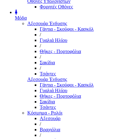
Οθόνες Υπολογιστών
Φορητές Οθόνες
Μόδα
Αξεσουάρ Ένδυσης
Γάντια - Σκούφοι - Κασκόλ
/
Γυαλιά Ηλίου
/
Θήκες - Πορτοφόλια
/
Σακίδια
/
Τσάντες
Αξεσουάρ Ένδυσης
Γάντια - Σκούφοι - Κασκόλ
Γυαλιά Ηλίου
Θήκες - Πορτοφόλια
Σακίδια
Τσάντες
Κόσμημα - Ρολόι
Αξεσουάρ
/
Βραχιόλια
/