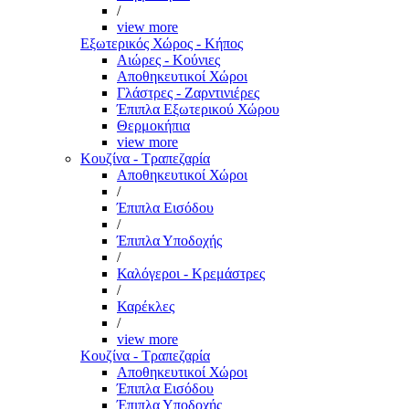
/
view more
Εξωτερικός Χώρος - Κήπος
Αιώρες - Κούνιες
Αποθηκευτικοί Χώροι
Γλάστρες - Ζαρντινιέρες
Έπιπλα Εξωτερικού Χώρου
Θερμοκήπια
view more
Κουζίνα - Τραπεζαρία
Αποθηκευτικοί Χώροι
/
Έπιπλα Εισόδου
/
Έπιπλα Υποδοχής
/
Καλόγεροι - Κρεμάστρες
/
Καρέκλες
/
view more
Κουζίνα - Τραπεζαρία
Αποθηκευτικοί Χώροι
Έπιπλα Εισόδου
Έπιπλα Υποδοχής