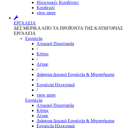
Ηλεκτρικές Κουβέρτες
Κουβερλί
view more
ΕΡΓΑΛΕΙΑ
ΔΕΣ ΜΕΡΙΚΑ ΑΠΌ ΤΑ ΠΡΟΪΌΝΤΑ ΤΗΣ ΚΑΤΗΓΟΡΙΑΣ
ΕΡΓΑΛΕΙΑ
Εργαλεία
Aτομική Προστασία
/
Kήπος
/
Αέρας
/
Διάφορα Δομικά Εργαλεία & Μηχανήματα
/
Εργαλεία Ηλεκτρικά
/
view more
Εργαλεία
Aτομική Προστασία
Kήπος
Αέρας
Διάφορα Δομικά Εργαλεία & Μηχανήματα
Εργαλεία Ηλεκτρικά