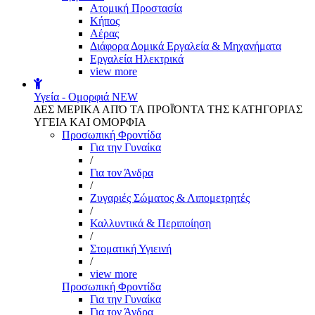
Aτομική Προστασία
Kήπος
Αέρας
Διάφορα Δομικά Εργαλεία & Μηχανήματα
Εργαλεία Ηλεκτρικά
view more
Υγεία - Ομορφιά
NEW
ΔΕΣ ΜΕΡΙΚΑ ΑΠΌ ΤΑ ΠΡΟΪΌΝΤΑ ΤΗΣ ΚΑΤΗΓΟΡΙΑΣ
ΥΓΕΙΑ ΚΑΙ ΟΜΟΡΦΙΑ
Προσωπική Φροντίδα
Για την Γυναίκα
/
Για τον Άνδρα
/
Ζυγαριές Σώματος & Λιπομετρητές
/
Καλλυντικά & Περιποίηση
/
Στοματική Υγιεινή
/
view more
Προσωπική Φροντίδα
Για την Γυναίκα
Για τον Άνδρα