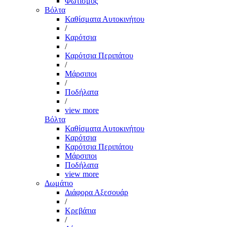
Φωτισμός
Βόλτα
Καθίσματα Αυτοκινήτου
/
Καρότσια
/
Καρότσια Περιπάτου
/
Μάρσιποι
/
Ποδήλατα
/
view more
Βόλτα
Καθίσματα Αυτοκινήτου
Καρότσια
Καρότσια Περιπάτου
Μάρσιποι
Ποδήλατα
view more
Δωμάτιο
Διάφορα Αξεσουάρ
/
Κρεβάτια
/