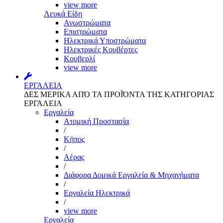
view more
Λευκά Είδη
Ανωστρώματα
Επιστρώματα
Ηλεκτρικά Υποστρώματα
Ηλεκτρικές Κουβέρτες
Κουβερλί
view more
ΕΡΓΑΛΕΙΑ
ΔΕΣ ΜΕΡΙΚΑ ΑΠΌ ΤΑ ΠΡΟΪΌΝΤΑ ΤΗΣ ΚΑΤΗΓΟΡΙΑΣ
ΕΡΓΑΛΕΙΑ
Εργαλεία
Aτομική Προστασία
/
Kήπος
/
Αέρας
/
Διάφορα Δομικά Εργαλεία & Μηχανήματα
/
Εργαλεία Ηλεκτρικά
/
view more
Εργαλεία