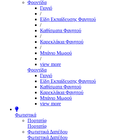
Φροντίδα
Γιογιό
/
Είδη Εκπαίδευσης Φαγητού
/
Καθίσματα Φαγητού
/
Καρεκλάκια Φαγητού
/
Μπάνιο Μωρού
/
view more
Φροντίδα
Γιογιό
Είδη Εκπαίδευσης Φαγητού
Καθίσματα Φαγητού
Καρεκλάκια Φαγητού
Μπάνιο Μωρού
view more
Φωτιστικά
Πορτατίφ
Πορτατίφ
Φωτιστικά Δαπέδου
Φωτιστικά Δαπέδου