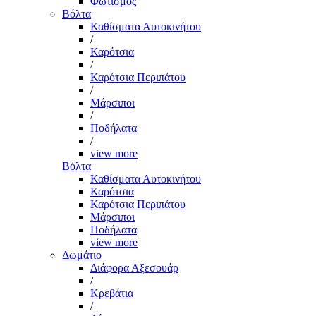
Φωτισμός
Βόλτα
Καθίσματα Αυτοκινήτου
/
Καρότσια
/
Καρότσια Περιπάτου
/
Μάρσιποι
/
Ποδήλατα
/
view more
Βόλτα
Καθίσματα Αυτοκινήτου
Καρότσια
Καρότσια Περιπάτου
Μάρσιποι
Ποδήλατα
view more
Δωμάτιο
Διάφορα Αξεσουάρ
/
Κρεβάτια
/