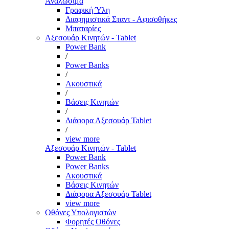
Αναλώσιμα
Γραφική Ύλη
Διαφημιστικά Σταντ - Αφισοθήκες
Μπαταρίες
Αξεσουάρ Κινητών - Tablet
Power Bank
/
Power Banks
/
Ακουστικά
/
Βάσεις Κινητών
/
Διάφορα Αξεσουάρ Tablet
/
view more
Αξεσουάρ Κινητών - Tablet
Power Bank
Power Banks
Ακουστικά
Βάσεις Κινητών
Διάφορα Αξεσουάρ Tablet
view more
Οθόνες Υπολογιστών
Φορητές Οθόνες