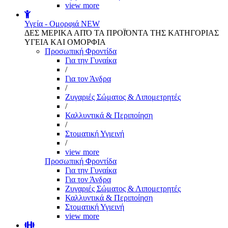
view more
Υγεία - Ομορφιά
NEW
ΔΕΣ ΜΕΡΙΚΑ ΑΠΌ ΤΑ ΠΡΟΪΌΝΤΑ ΤΗΣ ΚΑΤΗΓΟΡΙΑΣ
ΥΓΕΙΑ ΚΑΙ ΟΜΟΡΦΙΑ
Προσωπική Φροντίδα
Για την Γυναίκα
/
Για τον Άνδρα
/
Ζυγαριές Σώματος & Λιπομετρητές
/
Καλλυντικά & Περιποίηση
/
Στοματική Υγιεινή
/
view more
Προσωπική Φροντίδα
Για την Γυναίκα
Για τον Άνδρα
Ζυγαριές Σώματος & Λιπομετρητές
Καλλυντικά & Περιποίηση
Στοματική Υγιεινή
view more