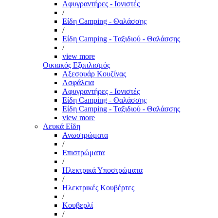
Αφυγραντήρες - Ιονιστές
/
Είδη Camping - Θαλάσσης
/
Είδη Camping - Ταξιδιού - Θαλάσσης
/
view more
Οικιακός Εξοπλισμός
Αξεσουάρ Κουζίνας
Ασφάλεια
Αφυγραντήρες - Ιονιστές
Είδη Camping - Θαλάσσης
Είδη Camping - Ταξιδιού - Θαλάσσης
view more
Λευκά Είδη
Ανωστρώματα
/
Επιστρώματα
/
Ηλεκτρικά Υποστρώματα
/
Ηλεκτρικές Κουβέρτες
/
Κουβερλί
/