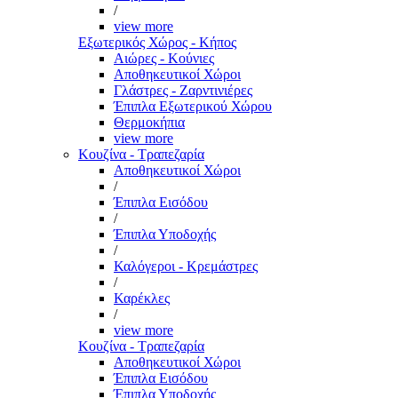
/
view more
Εξωτερικός Χώρος - Κήπος
Αιώρες - Κούνιες
Αποθηκευτικοί Χώροι
Γλάστρες - Ζαρντινιέρες
Έπιπλα Εξωτερικού Χώρου
Θερμοκήπια
view more
Κουζίνα - Τραπεζαρία
Αποθηκευτικοί Χώροι
/
Έπιπλα Εισόδου
/
Έπιπλα Υποδοχής
/
Καλόγεροι - Κρεμάστρες
/
Καρέκλες
/
view more
Κουζίνα - Τραπεζαρία
Αποθηκευτικοί Χώροι
Έπιπλα Εισόδου
Έπιπλα Υποδοχής