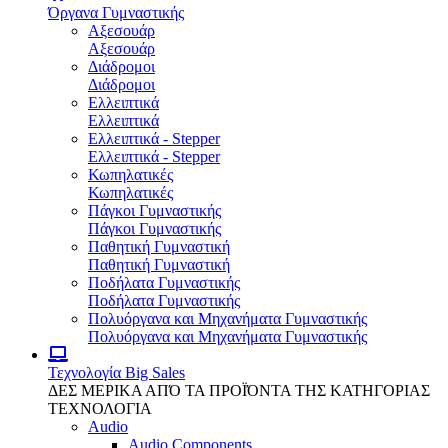
Όργανα Γυμναστικής
Αξεσουάρ
Αξεσουάρ
Διάδρομοι
Διάδρομοι
Ελλειπτικά
Ελλειπτικά
Ελλειπτικά - Stepper
Ελλειπτικά - Stepper
Κωπηλατικές
Κωπηλατικές
Πάγκοι Γυμναστικής
Πάγκοι Γυμναστικής
Παθητική Γυμναστική
Παθητική Γυμναστική
Ποδήλατα Γυμναστικής
Ποδήλατα Γυμναστικής
Πολυόργανα και Μηχανήματα Γυμναστικής
Πολυόργανα και Μηχανήματα Γυμναστικής
Τεχνολογία
Big Sales
ΔΕΣ ΜΕΡΙΚΑ ΑΠΌ ΤΑ ΠΡΟΪΌΝΤΑ ΤΗΣ ΚΑΤΗΓΟΡΙΑΣ
ΤΕΧΝΟΛΟΓΙΑ
Audio
Audio Components