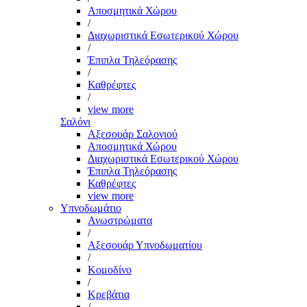
Αποσμητικά Χώρου
/
Διαχωριστικά Εσωτερικού Χώρου
/
Έπιπλα Τηλεόρασης
/
Καθρέφτες
/
view more
Σαλόνι
Αξεσουάρ Σαλονιού
Αποσμητικά Χώρου
Διαχωριστικά Εσωτερικού Χώρου
Έπιπλα Τηλεόρασης
Καθρέφτες
view more
Υπνοδωμάτιο
Ανωστρώματα
/
Αξεσουάρ Υπνοδωματίου
/
Κομοδίνο
/
Κρεβάτια
/