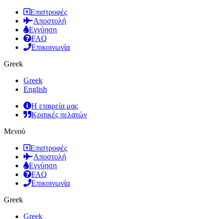
Επιστροφές
Αποστολή
Εγγύηση
FAQ
Επικοινωνία
Greek
Greek
English
Η εταιρεία μας
Κριτικές πελατών
Μενού
Επιστροφές
Αποστολή
Εγγύηση
FAQ
Επικοινωνία
Greek
Greek