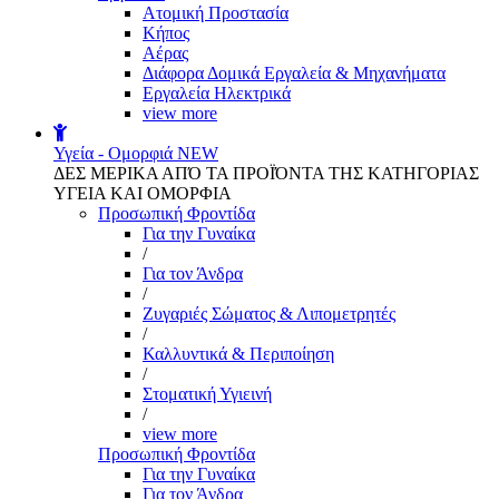
Aτομική Προστασία
Kήπος
Αέρας
Διάφορα Δομικά Εργαλεία & Μηχανήματα
Εργαλεία Ηλεκτρικά
view more
Υγεία - Ομορφιά
NEW
ΔΕΣ ΜΕΡΙΚΑ ΑΠΌ ΤΑ ΠΡΟΪΌΝΤΑ ΤΗΣ ΚΑΤΗΓΟΡΙΑΣ
ΥΓΕΙΑ ΚΑΙ ΟΜΟΡΦΙΑ
Προσωπική Φροντίδα
Για την Γυναίκα
/
Για τον Άνδρα
/
Ζυγαριές Σώματος & Λιπομετρητές
/
Καλλυντικά & Περιποίηση
/
Στοματική Υγιεινή
/
view more
Προσωπική Φροντίδα
Για την Γυναίκα
Για τον Άνδρα