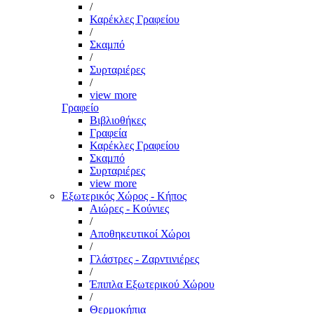
/
Καρέκλες Γραφείου
/
Σκαμπό
/
Συρταριέρες
/
view more
Γραφείο
Βιβλιοθήκες
Γραφεία
Καρέκλες Γραφείου
Σκαμπό
Συρταριέρες
view more
Εξωτερικός Χώρος - Κήπος
Αιώρες - Κούνιες
/
Αποθηκευτικοί Χώροι
/
Γλάστρες - Ζαρντινιέρες
/
Έπιπλα Εξωτερικού Χώρου
/
Θερμοκήπια