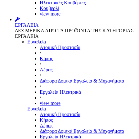
Ηλεκτρικές Κουβέρτες
Κουβερλί
view more
ΕΡΓΑΛΕΙΑ
ΔΕΣ ΜΕΡΙΚΑ ΑΠΌ ΤΑ ΠΡΟΪΌΝΤΑ ΤΗΣ ΚΑΤΗΓΟΡΙΑΣ
ΕΡΓΑΛΕΙΑ
Εργαλεία
Aτομική Προστασία
/
Kήπος
/
Αέρας
/
Διάφορα Δομικά Εργαλεία & Μηχανήματα
/
Εργαλεία Ηλεκτρικά
/
view more
Εργαλεία
Aτομική Προστασία
Kήπος
Αέρας
Διάφορα Δομικά Εργαλεία & Μηχανήματα
Εργαλεία Ηλεκτρικά