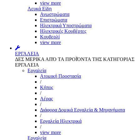
view more
Λευκά Είδη
Ανωστρώματα
Επιστρώματα
Ηλεκτρικά Υποστρώματα
Ηλεκτρικές Κουβέρτες
Κουβερλί
view more
ΕΡΓΑΛΕΙΑ
ΔΕΣ ΜΕΡΙΚΑ ΑΠΌ ΤΑ ΠΡΟΪΌΝΤΑ ΤΗΣ ΚΑΤΗΓΟΡΙΑΣ
ΕΡΓΑΛΕΙΑ
Εργαλεία
Aτομική Προστασία
/
Kήπος
/
Αέρας
/
Διάφορα Δομικά Εργαλεία & Μηχανήματα
/
Εργαλεία Ηλεκτρικά
/
view more
Εργαλεία