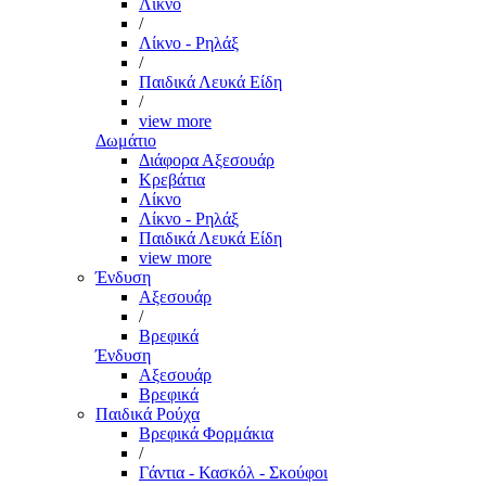
Λίκνο
/
Λίκνο - Ρηλάξ
/
Παιδικά Λευκά Είδη
/
view more
Δωμάτιο
Διάφορα Αξεσουάρ
Κρεβάτια
Λίκνο
Λίκνο - Ρηλάξ
Παιδικά Λευκά Είδη
view more
Ένδυση
Αξεσουάρ
/
Βρεφικά
Ένδυση
Αξεσουάρ
Βρεφικά
Παιδικά Ρούχα
Βρεφικά Φορμάκια
/
Γάντια - Κασκόλ - Σκούφοι