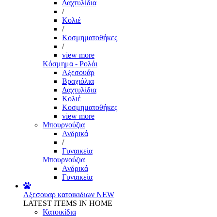
Δαχτυλίδια
/
Κολιέ
/
Κοσμηματοθήκες
/
view more
Κόσμημα - Ρολόι
Αξεσουάρ
Βραχιόλια
Δαχτυλίδια
Κολιέ
Κοσμηματοθήκες
view more
Μπουρνούζια
Ανδρικά
/
Γυναικεία
Μπουρνούζια
Ανδρικά
Γυναικεία
Αξεσουαρ κατοικιδιων
NEW
LATEST ITEMS IN HOME
Κατοικίδια