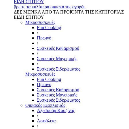
ΕΙΔΗ ΣΠΙΤΙΟΥ
βρείτε τα καλύτερα οικιακά της αγοράς
ΔΕΣ ΜΕΡΙΚΑ ΑΠΌ ΤΑ ΠΡΟΪΌΝΤΑ ΤΗΣ ΚΑΤΗΓΟΡΙΑΣ
ΕΙΔΗ ΣΠΙΤΙΟΥ
Μικροσυσκευές
Fun Cooking
/
Πρωινό
/
Συσκευές Καθαρισμού
/
Συσκευές Μαγειρικής
/
Συσκευές Σιδερώματος
Μικροσυσκευές
Fun Cooking
Πρωινό
Συσκευές Καθαρισμού
Συσκευές Μαγειρικής
Συσκευές Σιδερώματος
Οικιακός Εξοπλισμός
Αξεσουάρ Κουζίνας
/
Ασφάλεια
/