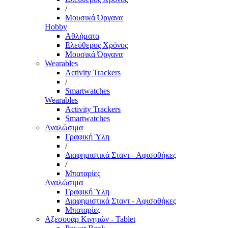
/
Μουσικά Όργανα
Hobby
Αθλήματα
Ελεύθερος Χρόνος
Μουσικά Όργανα
Wearables
Activity Trackers
/
Smartwatches
Wearables
Activity Trackers
Smartwatches
Αναλώσιμα
Γραφική Ύλη
/
Διαφημιστικά Σταντ - Αφισοθήκες
/
Μπαταρίες
Αναλώσιμα
Γραφική Ύλη
Διαφημιστικά Σταντ - Αφισοθήκες
Μπαταρίες
Αξεσουάρ Κινητών - Tablet