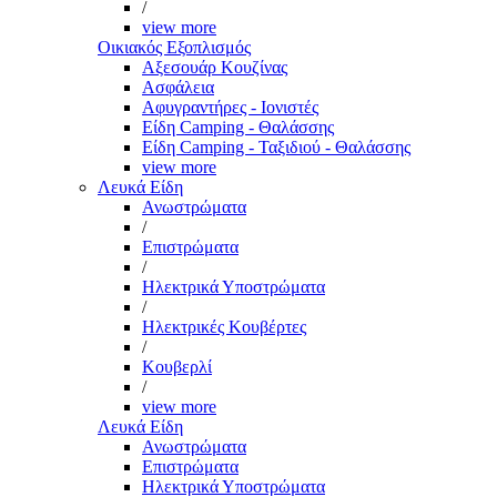
/
view more
Οικιακός Εξοπλισμός
Αξεσουάρ Κουζίνας
Ασφάλεια
Αφυγραντήρες - Ιονιστές
Είδη Camping - Θαλάσσης
Είδη Camping - Ταξιδιού - Θαλάσσης
view more
Λευκά Είδη
Ανωστρώματα
/
Επιστρώματα
/
Ηλεκτρικά Υποστρώματα
/
Ηλεκτρικές Κουβέρτες
/
Κουβερλί
/
view more
Λευκά Είδη
Ανωστρώματα
Επιστρώματα
Ηλεκτρικά Υποστρώματα