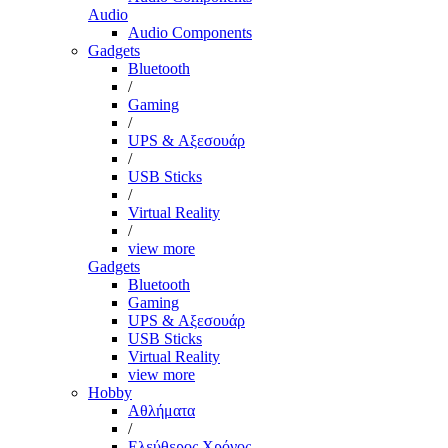
Audio
Audio Components
Gadgets
Bluetooth
/
Gaming
/
UPS & Αξεσουάρ
/
USB Sticks
/
Virtual Reality
/
view more
Gadgets
Bluetooth
Gaming
UPS & Αξεσουάρ
USB Sticks
Virtual Reality
view more
Hobby
Αθλήματα
/
Ελεύθερος Χρόνος