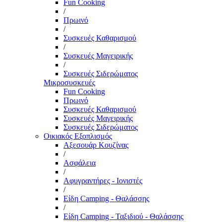
Fun Cooking
/
Πρωινό
/
Συσκευές Καθαρισμού
/
Συσκευές Μαγειρικής
/
Συσκευές Σιδερώματος
Μικροσυσκευές
Fun Cooking
Πρωινό
Συσκευές Καθαρισμού
Συσκευές Μαγειρικής
Συσκευές Σιδερώματος
Οικιακός Εξοπλισμός
Αξεσουάρ Κουζίνας
/
Ασφάλεια
/
Αφυγραντήρες - Ιονιστές
/
Είδη Camping - Θαλάσσης
/
Είδη Camping - Ταξιδιού - Θαλάσσης