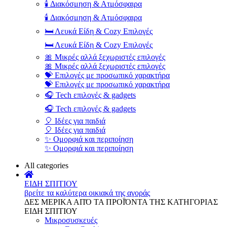
🕯️ Διακόσμηση & Ατμόσφαιρα
🕯️ Διακόσμηση & Ατμόσφαιρα
🛏️ Λευκά Είδη & Cozy Επιλογές
🛏️ Λευκά Είδη & Cozy Επιλογές
🎀 Μικρές αλλά ξεχωριστές επιλογές
🎀 Μικρές αλλά ξεχωριστές επιλογές
💝 Επιλογές με προσωπικό χαρακτήρα
💝 Επιλογές με προσωπικό χαρακτήρα
🎧 Tech επιλογές & gadgets
🎧 Tech επιλογές & gadgets
🎈 Ιδέες για παιδιά
🎈 Ιδέες για παιδιά
✨ Ομορφιά και περιποίηση
✨ Ομορφιά και περιποίηση
All categories
ΕΙΔΗ ΣΠΙΤΙΟΥ
βρείτε τα καλύτερα οικιακά της αγοράς
ΔΕΣ ΜΕΡΙΚΑ ΑΠΌ ΤΑ ΠΡΟΪΌΝΤΑ ΤΗΣ ΚΑΤΗΓΟΡΙΑΣ
ΕΙΔΗ ΣΠΙΤΙΟΥ
Μικροσυσκευές