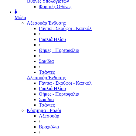
Οθόνες Υπολογιστών
Φορητές Οθόνες
Μόδα
Αξεσουάρ Ένδυσης
Γάντια - Σκούφοι - Κασκόλ
/
Γυαλιά Ηλίου
/
Θήκες - Πορτοφόλια
/
Σακίδια
/
Τσάντες
Αξεσουάρ Ένδυσης
Γάντια - Σκούφοι - Κασκόλ
Γυαλιά Ηλίου
Θήκες - Πορτοφόλια
Σακίδια
Τσάντες
Κόσμημα - Ρολόι
Αξεσουάρ
/
Βραχιόλια
/