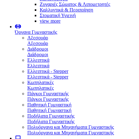
Ζυγαριές Σώματος & Λιπομετρητές
Καλλυντικά & Περιποίηση
Στοματική Υγιεινή
view more
Όργανα Γυμναστικής
Αξεσουάρ
Αξεσουάρ
Διάδρομοι
Διάδρομοι
Ελλειπτικά
Ελλειπτικά
Ελλειπτικά - Stepper
Ελλειπτικά - Stepper
Κωπηλατικές
Κωπηλατικές
Πάγκοι Γυμναστικής
Πάγκοι Γυμναστικής
Παθητική Γυμναστική
Παθητική Γυμναστική
Ποδήλατα Γυμναστικής
Ποδήλατα Γυμναστικής
Πολυόργανα και Μηχανήματα Γυμναστικής
Πολυόργανα και Μηχανήματα Γυμναστικής