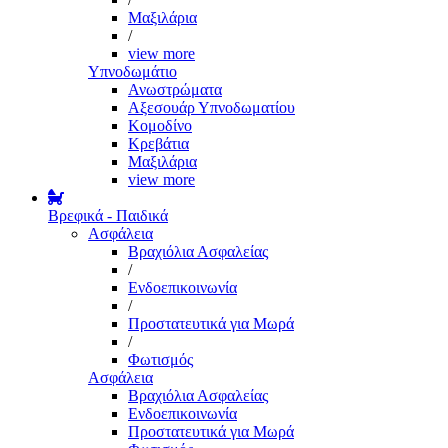
Μαξιλάρια
/
view more
Υπνοδωμάτιο
Ανωστρώματα
Αξεσουάρ Υπνοδωματίου
Κομοδίνο
Κρεβάτια
Μαξιλάρια
view more
Βρεφικά - Παιδικά
Ασφάλεια
Βραχιόλια Ασφαλείας
/
Ενδοεπικοινωνία
/
Προστατευτικά για Μωρά
/
Φωτισμός
Ασφάλεια
Βραχιόλια Ασφαλείας
Ενδοεπικοινωνία
Προστατευτικά για Μωρά