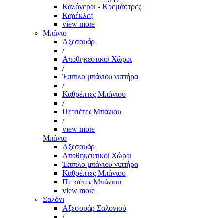
Καλόγεροι - Κρεμάστρες
Καρέκλες
view more
Μπάνιο
Αξεσουάρ
/
Αποθηκευτικοί Χώροι
/
Έπιπλο μπάνιου νιπτήρα
/
Καθρέπτες Μπάνιου
/
Πετσέτες Μπάνιου
/
view more
Μπάνιο
Αξεσουάρ
Αποθηκευτικοί Χώροι
Έπιπλο μπάνιου νιπτήρα
Καθρέπτες Μπάνιου
Πετσέτες Μπάνιου
view more
Σαλόνι
Αξεσουάρ Σαλονιού
/