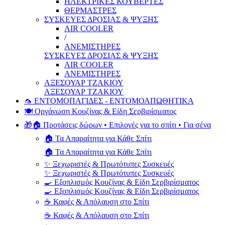
ΗΛΕΚΤΡΙΚΕΣ ΚΟΥΒΕΡΤΕΣ
ΘΕΡΜΑΣΤΡΕΣ
ΣΥΣΚΕΥΕΣ ΔΡΟΣΙΑΣ & ΨΥΞΗΣ
AIR COOLER
/
ΑΝΕΜΙΣΤΗΡΕΣ
ΣΥΣΚΕΥΕΣ ΔΡΟΣΙΑΣ & ΨΥΞΗΣ
AIR COOLER
ΑΝΕΜΙΣΤΗΡΕΣ
ΑΞΕΣΟΥΑΡ ΤΖΑΚΙΟΥ
ΑΞΕΣΟΥΑΡ ΤΖΑΚΙΟΥ
🦟 ΕΝΤΟΜΟΠΑΓΙΔΕΣ - ΕΝΤΟΜΟΑΠΩΘΗΤΙΚΑ
🍽️ Οργάνωση Κουζίνας & Είδη Σερβιρίσματος
🎁🏠 Προτάσεις δώρων • Επιλογές για το σπίτι • Για σένα
🏠 Τα Απαραίτητα για Κάθε Σπίτι
🏠 Τα Απαραίτητα για Κάθε Σπίτι
✨ Ξεχωριστές & Πρωτότυπες Συσκευές
✨ Ξεχωριστές & Πρωτότυπες Συσκευές
🍳 Εξοπλισμός Κουζίνας & Είδη Σερβιρίσματος
🍳 Εξοπλισμός Κουζίνας & Είδη Σερβιρίσματος
☕ Καφές & Απόλαυση στο Σπίτι
☕ Καφές & Απόλαυση στο Σπίτι