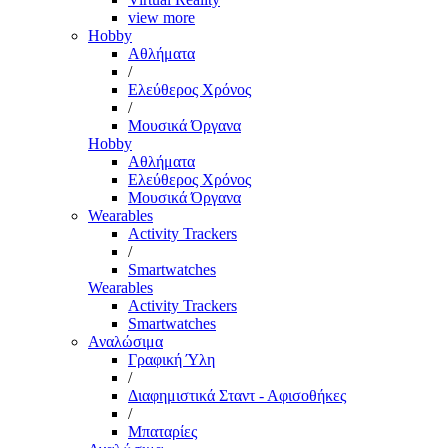
view more
Hobby
Αθλήματα
/
Ελεύθερος Χρόνος
/
Μουσικά Όργανα
Hobby
Αθλήματα
Ελεύθερος Χρόνος
Μουσικά Όργανα
Wearables
Activity Trackers
/
Smartwatches
Wearables
Activity Trackers
Smartwatches
Αναλώσιμα
Γραφική Ύλη
/
Διαφημιστικά Σταντ - Αφισοθήκες
/
Μπαταρίες