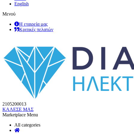
English
Μενού
Η εταιρεία μας
Κριτικές πελατών
2105200013
ΚΑΛΕΣΕ ΜΑΣ
Marketplace Menu
All categories