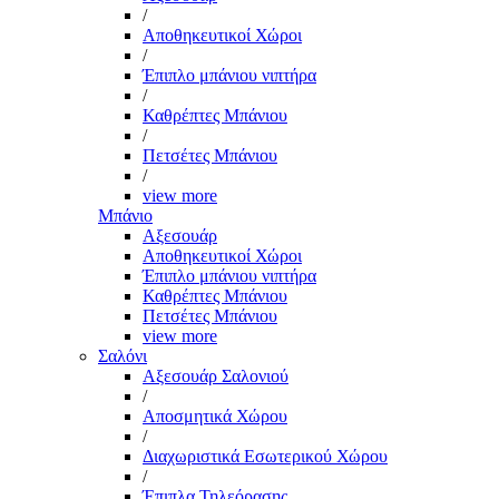
/
Αποθηκευτικοί Χώροι
/
Έπιπλο μπάνιου νιπτήρα
/
Καθρέπτες Μπάνιου
/
Πετσέτες Μπάνιου
/
view more
Μπάνιο
Αξεσουάρ
Αποθηκευτικοί Χώροι
Έπιπλο μπάνιου νιπτήρα
Καθρέπτες Μπάνιου
Πετσέτες Μπάνιου
view more
Σαλόνι
Αξεσουάρ Σαλονιού
/
Αποσμητικά Χώρου
/
Διαχωριστικά Εσωτερικού Χώρου
/
Έπιπλα Τηλεόρασης