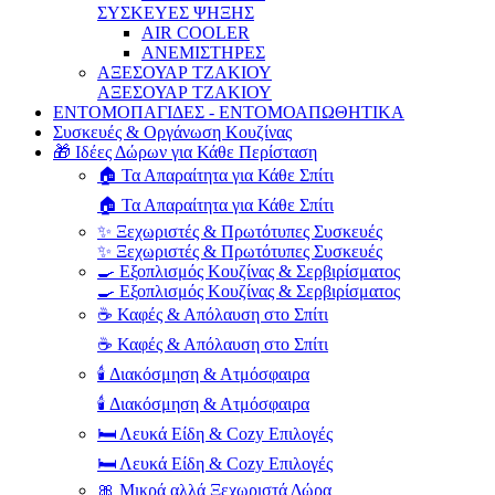
ΣΥΣΚΕΥΕΣ ΨΗΞΗΣ
AIR COOLER
ΑΝΕΜΙΣΤΗΡΕΣ
ΑΞΕΣΟΥΑΡ ΤΖΑΚΙΟΥ
ΑΞΕΣΟΥΑΡ ΤΖΑΚΙΟΥ
ΕΝΤΟΜΟΠΑΓΙΔΕΣ - ΕΝΤΟΜΟΑΠΩΘΗΤΙΚΑ
Συσκευές & Οργάνωση Κουζίνας
🎁 Ιδέες Δώρων για Κάθε Περίσταση
🏠 Τα Απαραίτητα για Κάθε Σπίτι
🏠 Τα Απαραίτητα για Κάθε Σπίτι
✨ Ξεχωριστές & Πρωτότυπες Συσκευές
✨ Ξεχωριστές & Πρωτότυπες Συσκευές
🍳 Εξοπλισμός Κουζίνας & Σερβιρίσματος
🍳 Εξοπλισμός Κουζίνας & Σερβιρίσματος
☕ Καφές & Απόλαυση στο Σπίτι
☕ Καφές & Απόλαυση στο Σπίτι
🕯️ Διακόσμηση & Ατμόσφαιρα
🕯️ Διακόσμηση & Ατμόσφαιρα
🛏️ Λευκά Είδη & Cozy Επιλογές
🛏️ Λευκά Είδη & Cozy Επιλογές
🎀 Μικρά αλλά Ξεχωριστά Δώρα