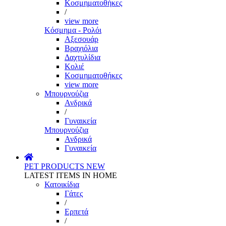
Κοσμηματοθήκες
/
view more
Κόσμημα - Ρολόι
Αξεσουάρ
Βραχιόλια
Δαχτυλίδια
Κολιέ
Κοσμηματοθήκες
view more
Μπουρνούζια
Ανδρικά
/
Γυναικεία
Μπουρνούζια
Ανδρικά
Γυναικεία
PET PRODUCTS
NEW
LATEST ITEMS IN HOME
Κατοικίδια
Γάτες
/
Ερπετά
/