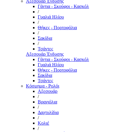
Αξεσουάρ Ένδυσης
Γάντια - Σκούφοι - Κασκόλ
/
Γυαλιά Ηλίου
/
Θήκες - Πορτοφόλια
/
Σακίδια
/
Τσάντες
Αξεσουάρ Ένδυσης
Γάντια - Σκούφοι - Κασκόλ
Γυαλιά Ηλίου
Θήκες - Πορτοφόλια
Σακίδια
Τσάντες
Κόσμημα - Ρολόι
Αξεσουάρ
/
Βραχιόλια
/
Δαχτυλίδια
/
Κολιέ
/