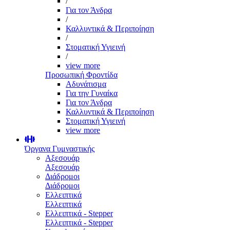
/
Για τον Άνδρα
/
Καλλυντικά & Περιποίηση
/
Στοματική Υγιεινή
/
view more
Προσωπική Φροντίδα
Αδυνάτισμα
Για την Γυναίκα
Για τον Άνδρα
Καλλυντικά & Περιποίηση
Στοματική Υγιεινή
view more
Όργανα Γυμναστικής
Αξεσουάρ
Αξεσουάρ
Διάδρομοι
Διάδρομοι
Ελλειπτικά
Ελλειπτικά
Ελλειπτικά - Stepper
Ελλειπτικά - Stepper