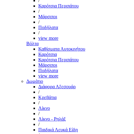
/
Καρότσια Περιπάτου
/
Μάρσιποι
/
Ποδήλατα
/
view more
Βόλτα
Καθίσματα Αυτοκινήτου
Καρότσια
Καρότσια Περιπάτου
Μάρσιποι
Ποδήλατα
view more
Δωμάτιο
Διάφορα Αξεσουάρ
/
Κρεβάτια
/
Λίκνο
/
Λίκνο - Ρηλάξ
/
Παιδικά Λευκά Είδη