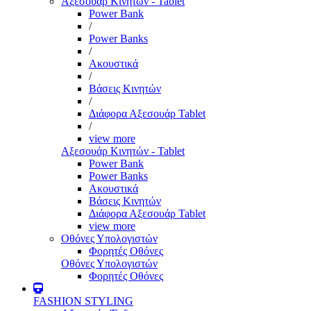
Αξεσουάρ Κινητών - Tablet
Power Bank
/
Power Banks
/
Ακουστικά
/
Βάσεις Κινητών
/
Διάφορα Αξεσουάρ Tablet
/
view more
Αξεσουάρ Κινητών - Tablet
Power Bank
Power Banks
Ακουστικά
Βάσεις Κινητών
Διάφορα Αξεσουάρ Tablet
view more
Οθόνες Υπολογιστών
Φορητές Οθόνες
Οθόνες Υπολογιστών
Φορητές Οθόνες
FASHION STYLING