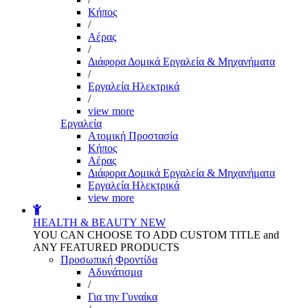
Kήπος
/
Αέρας
/
Διάφορα Δομικά Εργαλεία & Μηχανήματα
/
Εργαλεία Ηλεκτρικά
/
view more
Εργαλεία
Aτομική Προστασία
Kήπος
Αέρας
Διάφορα Δομικά Εργαλεία & Μηχανήματα
Εργαλεία Ηλεκτρικά
view more
HEALTH & BEAUTY
NEW
YOU CAN CHOOSE TO ADD CUSTOM TITLE and
ANY FEATURED PRODUCTS
Προσωπική Φροντίδα
Αδυνάτισμα
/
Για την Γυναίκα