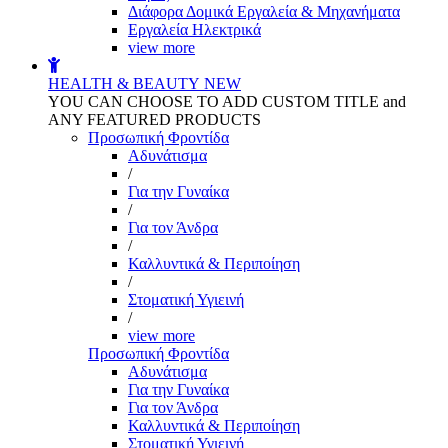
Διάφορα Δομικά Εργαλεία & Μηχανήματα
Εργαλεία Ηλεκτρικά
view more
HEALTH & BEAUTY
NEW
YOU CAN CHOOSE TO ADD CUSTOM TITLE and
ANY FEATURED PRODUCTS
Προσωπική Φροντίδα
Αδυνάτισμα
/
Για την Γυναίκα
/
Για τον Άνδρα
/
Καλλυντικά & Περιποίηση
/
Στοματική Υγιεινή
/
view more
Προσωπική Φροντίδα
Αδυνάτισμα
Για την Γυναίκα
Για τον Άνδρα
Καλλυντικά & Περιποίηση
Στοματική Υγιεινή