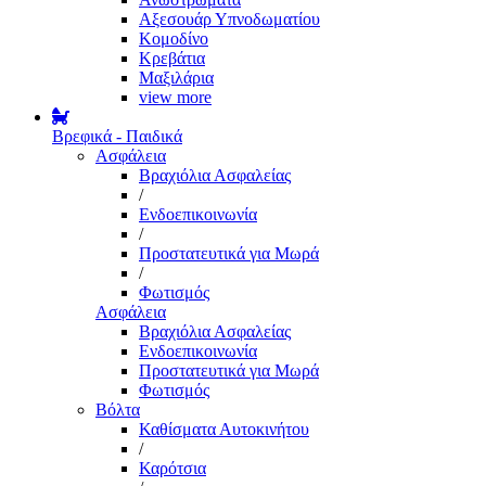
Αξεσουάρ Υπνοδωματίου
Κομοδίνο
Κρεβάτια
Μαξιλάρια
view more
Βρεφικά - Παιδικά
Ασφάλεια
Βραχιόλια Ασφαλείας
/
Ενδοεπικοινωνία
/
Προστατευτικά για Μωρά
/
Φωτισμός
Ασφάλεια
Βραχιόλια Ασφαλείας
Ενδοεπικοινωνία
Προστατευτικά για Μωρά
Φωτισμός
Βόλτα
Καθίσματα Αυτοκινήτου
/
Καρότσια