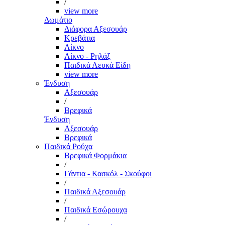
/
view more
Δωμάτιο
Διάφορα Αξεσουάρ
Κρεβάτια
Λίκνο
Λίκνο - Ρηλάξ
Παιδικά Λευκά Είδη
view more
Ένδυση
Αξεσουάρ
/
Βρεφικά
Ένδυση
Αξεσουάρ
Βρεφικά
Παιδικά Ρούχα
Βρεφικά Φορμάκια
/
Γάντια - Κασκόλ - Σκούφοι
/
Παιδικά Αξεσουάρ
/
Παιδικά Εσώρουχα
/