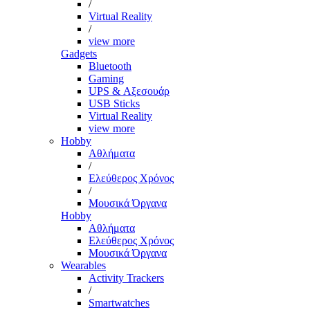
/
Virtual Reality
/
view more
Gadgets
Bluetooth
Gaming
UPS & Αξεσουάρ
USB Sticks
Virtual Reality
view more
Hobby
Αθλήματα
/
Ελεύθερος Χρόνος
/
Μουσικά Όργανα
Hobby
Αθλήματα
Ελεύθερος Χρόνος
Μουσικά Όργανα
Wearables
Activity Trackers
/
Smartwatches