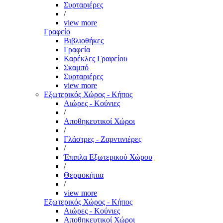
Συρταριέρες
/
view more
Γραφείο
Βιβλιοθήκες
Γραφεία
Καρέκλες Γραφείου
Σκαμπό
Συρταριέρες
view more
Εξωτερικός Χώρος - Κήπος
Αιώρες - Κούνιες
/
Αποθηκευτικοί Χώροι
/
Γλάστρες - Ζαρντινιέρες
/
Έπιπλα Εξωτερικού Χώρου
/
Θερμοκήπια
/
view more
Εξωτερικός Χώρος - Κήπος
Αιώρες - Κούνιες
Αποθηκευτικοί Χώροι