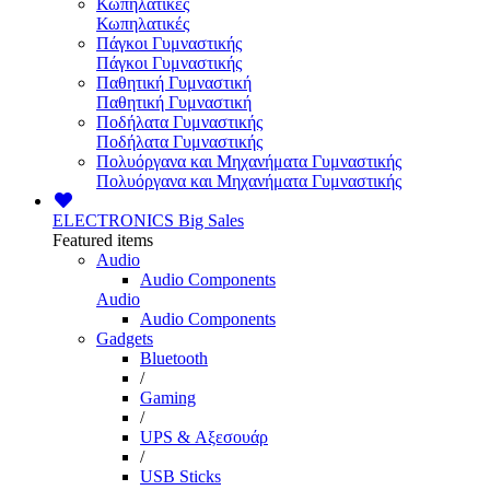
Κωπηλατικές
Κωπηλατικές
Πάγκοι Γυμναστικής
Πάγκοι Γυμναστικής
Παθητική Γυμναστική
Παθητική Γυμναστική
Ποδήλατα Γυμναστικής
Ποδήλατα Γυμναστικής
Πολυόργανα και Μηχανήματα Γυμναστικής
Πολυόργανα και Μηχανήματα Γυμναστικής
ELECTRONICS
Big Sales
Featured items
Audio
Audio Components
Audio
Audio Components
Gadgets
Bluetooth
/
Gaming
/
UPS & Αξεσουάρ
/
USB Sticks