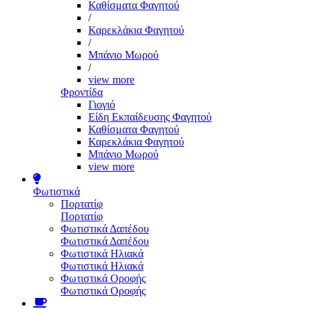
Καθίσματα Φαγητού
/
Καρεκλάκια Φαγητού
/
Μπάνιο Μωρού
/
view more
Φροντίδα
Γιογιό
Είδη Εκπαίδευσης Φαγητού
Καθίσματα Φαγητού
Καρεκλάκια Φαγητού
Μπάνιο Μωρού
view more
Φωτιστικά
Πορτατίφ
Πορτατίφ
Φωτιστικά Δαπέδου
Φωτιστικά Δαπέδου
Φωτιστικά Ηλιακά
Φωτιστικά Ηλιακά
Φωτιστικά Οροφής
Φωτιστικά Οροφής