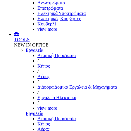
Ανωστρώματα
Επιστρώματα
Ηλεκτρικά Υποστρώματα
Ηλεκτρικές Κουβέρτες
Κουβερλί
view more
TOOLS
NEW IN OFFICE
Εργαλεία
Aτομική Προστασία
/
Kήπος
/
Αέρας
/
Διάφορα Δομικά Εργαλεία & Μηχανήματα
/
Εργαλεία Ηλεκτρικά
/
view more
Εργαλεία
Aτομική Προστασία
Kήπος
Αέρας