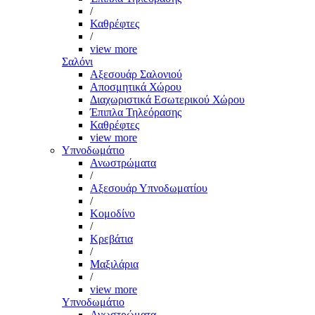
/
Καθρέφτες
/
view more
Σαλόνι
Αξεσουάρ Σαλονιού
Αποσμητικά Χώρου
Διαχωριστικά Εσωτερικού Χώρου
Έπιπλα Τηλεόρασης
Καθρέφτες
view more
Υπνοδωμάτιο
Ανωστρώματα
/
Αξεσουάρ Υπνοδωματίου
/
Κομοδίνο
/
Κρεβάτια
/
Μαξιλάρια
/
view more
Υπνοδωμάτιο
Ανωστρώματα