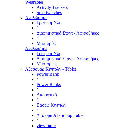
Wearables
Activity Trackers
Smartwatches
Αναλώσιμα
Γραφική Ύλη
/
Διαφημιστικά Σταντ - Αφισοθήκες
/
Μπαταρίες
Αναλώσιμα
Γραφική Ύλη
Διαφημιστικά Σταντ - Αφισοθήκες
Μπαταρίες
Αξεσουάρ Κινητών - Tablet
Power Bank
/
Power Banks
/
Ακουστικά
/
Βάσεις Κινητών
/
Διάφορα Αξεσουάρ Tablet
/
view more