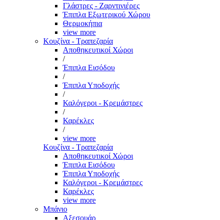
Γλάστρες - Ζαρντινιέρες
Έπιπλα Εξωτερικού Χώρου
Θερμοκήπια
view more
Κουζίνα - Τραπεζαρία
Αποθηκευτικοί Χώροι
/
Έπιπλα Εισόδου
/
Έπιπλα Υποδοχής
/
Καλόγεροι - Κρεμάστρες
/
Καρέκλες
/
view more
Κουζίνα - Τραπεζαρία
Αποθηκευτικοί Χώροι
Έπιπλα Εισόδου
Έπιπλα Υποδοχής
Καλόγεροι - Κρεμάστρες
Καρέκλες
view more
Μπάνιο
Αξεσουάρ