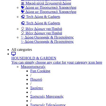
🎀 Μικρά αλλά Ξεχωριστά Δώρα
💝 Δώρα με Προσωπικό Χαρακτήρα
💝 Δώρα με Προσωπικό Χαρακτήρα
🎧 Tech Δώρα & Gadgets
🎧 Tech Δώρα & Gadgets
🎈 Ιδέες Δώρων για Παιδιά
🎈 Ιδέες Δώρων για Παιδιά
✨ Δώρα Ομορφιάς & Περιποίησης
✨ Δώρα Ομορφιάς & Περιποίησης
All categories
HOUSEHOLD & GARDEN
You can simply choose any color for your category icon here
Μικροσυσκευές
Fun Cooking
/
Πρωινό
/
Σκούπες
/
Συσκευές Μαγειρικής
/
Συσκευές Σιδερώματος