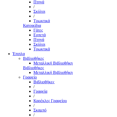
Πτηνά
/
Σκύλοι
/
Τρωκτικά
Κατοικίδια
Γάτες
Ερπετά
Πτηνά
Σκύλοι
Τρωκτικά
Έπιπλα
Βιβλιοθήκες
Μεταλλική Βιβλιοθήκη
Βιβλιοθήκες
Μεταλλική Βιβλιοθήκη
Γραφείο
Βιβλιοθήκες
/
Γραφεία
/
Καρέκλες Γραφείου
/
Σκαμπό
/