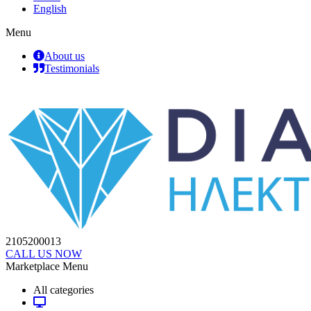
English
Menu
About us
Testimonials
2105200013
CALL US NOW
Marketplace Menu
All categories