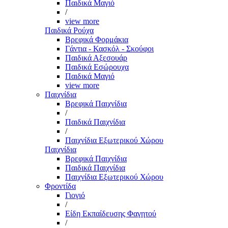
Παιδικά Μαγιό
/
view more
Παιδικά Ρούχα
Βρεφικά Φορμάκια
Γάντια - Κασκόλ - Σκούφοι
Παιδικά Αξεσουάρ
Παιδικά Εσώρουχα
Παιδικά Μαγιό
view more
Παιχνίδια
Βρεφικά Παιχνίδια
/
Παιδικά Παιχνίδια
/
Παιχνίδια Εξωτερικού Χώρου
Παιχνίδια
Βρεφικά Παιχνίδια
Παιδικά Παιχνίδια
Παιχνίδια Εξωτερικού Χώρου
Φροντίδα
Γιογιό
/
Είδη Εκπαίδευσης Φαγητού
/