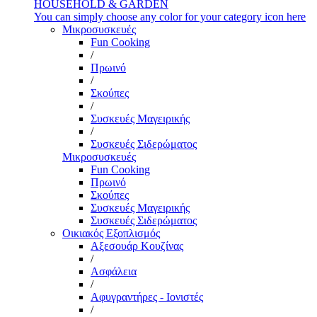
HOUSEHOLD & GARDEN
You can simply choose any color for your category icon here
Μικροσυσκευές
Fun Cooking
/
Πρωινό
/
Σκούπες
/
Συσκευές Μαγειρικής
/
Συσκευές Σιδερώματος
Μικροσυσκευές
Fun Cooking
Πρωινό
Σκούπες
Συσκευές Μαγειρικής
Συσκευές Σιδερώματος
Οικιακός Εξοπλισμός
Αξεσουάρ Κουζίνας
/
Ασφάλεια
/
Αφυγραντήρες - Ιονιστές
/