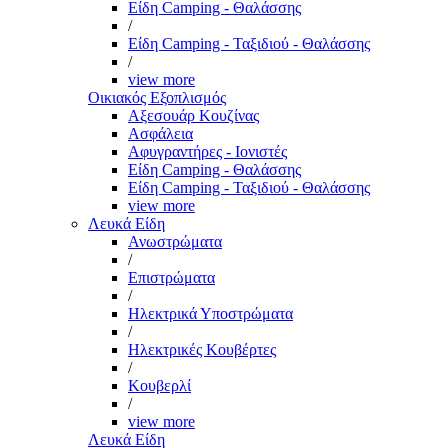
Είδη Camping - Θαλάσσης
/
Είδη Camping - Ταξιδιού - Θαλάσσης
/
view more
Οικιακός Εξοπλισμός
Αξεσουάρ Κουζίνας
Ασφάλεια
Αφυγραντήρες - Ιονιστές
Είδη Camping - Θαλάσσης
Είδη Camping - Ταξιδιού - Θαλάσσης
view more
Λευκά Είδη
Ανωστρώματα
/
Επιστρώματα
/
Ηλεκτρικά Υποστρώματα
/
Ηλεκτρικές Κουβέρτες
/
Κουβερλί
/
view more
Λευκά Είδη