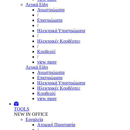
Λευκά Είδη
Ανωστρώματα
/
Επιστρώματα
/
Ηλεκτρικά Υποστρώματα
/
Ηλεκτρικές Κουβέρτες
/
Κουβερλί
/
view more
Λευκά Είδη
Ανωστρώματα
Επιστρώματα
Ηλεκτρικά Υποστρώματα
Ηλεκτρικές Κουβέρτες
Κουβερλί
view more
TOOLS
NEW IN OFFICE
Εργαλεία
Aτομική Προστασία
/