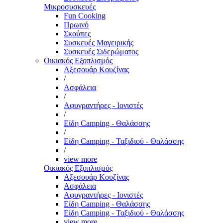
Μικροσυσκευές
Fun Cooking
Πρωινό
Σκούπες
Συσκευές Μαγειρικής
Συσκευές Σιδερώματος
Οικιακός Εξοπλισμός
Αξεσουάρ Κουζίνας
/
Ασφάλεια
/
Αφυγραντήρες - Ιονιστές
/
Είδη Camping - Θαλάσσης
/
Είδη Camping - Ταξιδιού - Θαλάσσης
/
view more
Οικιακός Εξοπλισμός
Αξεσουάρ Κουζίνας
Ασφάλεια
Αφυγραντήρες - Ιονιστές
Είδη Camping - Θαλάσσης
Είδη Camping - Ταξιδιού - Θαλάσσης
view more