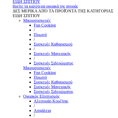
ΕΙΔΗ ΣΠΙΤΙΟΥ
βρείτε τα καλύτερα οικιακά της αγοράς
ΔΕΣ ΜΕΡΙΚΑ ΑΠΌ ΤΑ ΠΡΟΪΌΝΤΑ ΤΗΣ ΚΑΤΗΓΟΡΙΑΣ
ΕΙΔΗ ΣΠΙΤΙΟΥ
Μικροσυσκευές
Fun Cooking
/
Πρωινό
/
Συσκευές Καθαρισμού
/
Συσκευές Μαγειρικής
/
Συσκευές Σιδερώματος
Μικροσυσκευές
Fun Cooking
Πρωινό
Συσκευές Καθαρισμού
Συσκευές Μαγειρικής
Συσκευές Σιδερώματος
Οικιακός Εξοπλισμός
Αξεσουάρ Κουζίνας
/
Ασφάλεια
/