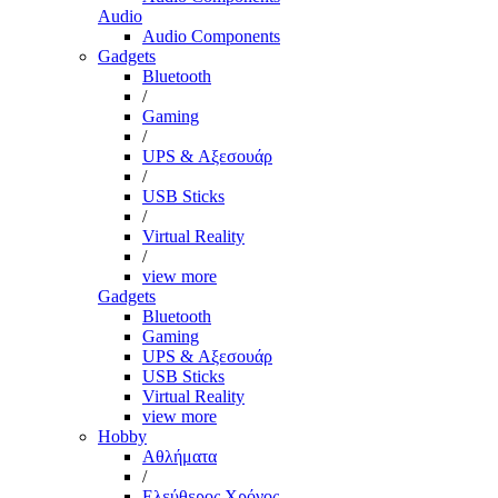
Audio
Audio Components
Gadgets
Bluetooth
/
Gaming
/
UPS & Αξεσουάρ
/
USB Sticks
/
Virtual Reality
/
view more
Gadgets
Bluetooth
Gaming
UPS & Αξεσουάρ
USB Sticks
Virtual Reality
view more
Hobby
Αθλήματα
/
Ελεύθερος Χρόνος