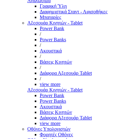
Αναλώσιμα
Γραφική Ύλη
Διαφημιστικά Σταντ - Αφισοθήκες
Μπαταρίες
Αξεσουάρ Κινητών - Tablet
Power Bank
/
Power Banks
/
Ακουστικά
/
Βάσεις Κινητών
/
Διάφορα Αξεσουάρ Tablet
/
view more
Αξεσουάρ Κινητών - Tablet
Power Bank
Power Banks
Ακουστικά
Βάσεις Κινητών
Διάφορα Αξεσουάρ Tablet
view more
Οθόνες Υπολογιστών
Φορητές Οθόνες