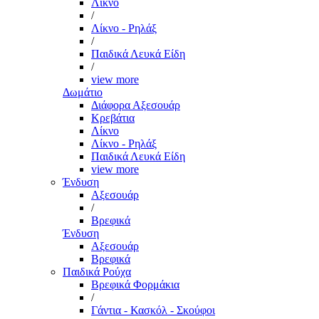
Λίκνο
/
Λίκνο - Ρηλάξ
/
Παιδικά Λευκά Είδη
/
view more
Δωμάτιο
Διάφορα Αξεσουάρ
Κρεβάτια
Λίκνο
Λίκνο - Ρηλάξ
Παιδικά Λευκά Είδη
view more
Ένδυση
Αξεσουάρ
/
Βρεφικά
Ένδυση
Αξεσουάρ
Βρεφικά
Παιδικά Ρούχα
Βρεφικά Φορμάκια
/
Γάντια - Κασκόλ - Σκούφοι