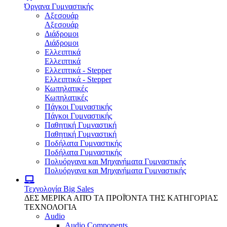
Όργανα Γυμναστικής
Αξεσουάρ
Αξεσουάρ
Διάδρομοι
Διάδρομοι
Ελλειπτικά
Ελλειπτικά
Ελλειπτικά - Stepper
Ελλειπτικά - Stepper
Κωπηλατικές
Κωπηλατικές
Πάγκοι Γυμναστικής
Πάγκοι Γυμναστικής
Παθητική Γυμναστική
Παθητική Γυμναστική
Ποδήλατα Γυμναστικής
Ποδήλατα Γυμναστικής
Πολυόργανα και Μηχανήματα Γυμναστικής
Πολυόργανα και Μηχανήματα Γυμναστικής
Τεχνολογία
Big Sales
ΔΕΣ ΜΕΡΙΚΑ ΑΠΌ ΤΑ ΠΡΟΪΌΝΤΑ ΤΗΣ ΚΑΤΗΓΟΡΙΑΣ
ΤΕΧΝΟΛΟΓΙΑ
Audio
Audio Components