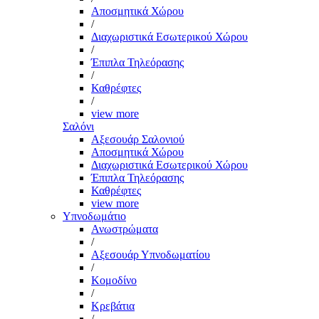
Αποσμητικά Χώρου
/
Διαχωριστικά Εσωτερικού Χώρου
/
Έπιπλα Τηλεόρασης
/
Καθρέφτες
/
view more
Σαλόνι
Αξεσουάρ Σαλονιού
Αποσμητικά Χώρου
Διαχωριστικά Εσωτερικού Χώρου
Έπιπλα Τηλεόρασης
Καθρέφτες
view more
Υπνοδωμάτιο
Ανωστρώματα
/
Αξεσουάρ Υπνοδωματίου
/
Κομοδίνο
/
Κρεβάτια
/