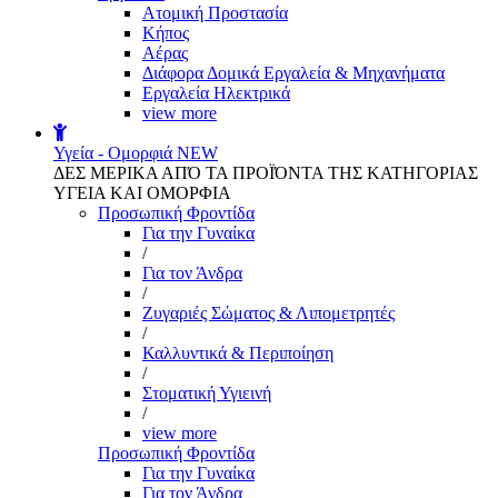
Aτομική Προστασία
Kήπος
Αέρας
Διάφορα Δομικά Εργαλεία & Μηχανήματα
Εργαλεία Ηλεκτρικά
view more
Υγεία - Ομορφιά
NEW
ΔΕΣ ΜΕΡΙΚΑ ΑΠΌ ΤΑ ΠΡΟΪΌΝΤΑ ΤΗΣ ΚΑΤΗΓΟΡΙΑΣ
ΥΓΕΙΑ ΚΑΙ ΟΜΟΡΦΙΑ
Προσωπική Φροντίδα
Για την Γυναίκα
/
Για τον Άνδρα
/
Ζυγαριές Σώματος & Λιπομετρητές
/
Καλλυντικά & Περιποίηση
/
Στοματική Υγιεινή
/
view more
Προσωπική Φροντίδα
Για την Γυναίκα
Για τον Άνδρα