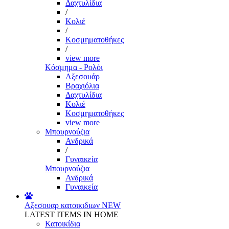
Δαχτυλίδια
/
Κολιέ
/
Κοσμηματοθήκες
/
view more
Κόσμημα - Ρολόι
Αξεσουάρ
Βραχιόλια
Δαχτυλίδια
Κολιέ
Κοσμηματοθήκες
view more
Μπουρνούζια
Ανδρικά
/
Γυναικεία
Μπουρνούζια
Ανδρικά
Γυναικεία
Αξεσουαρ κατοικιδιων
NEW
LATEST ITEMS IN HOME
Κατοικίδια