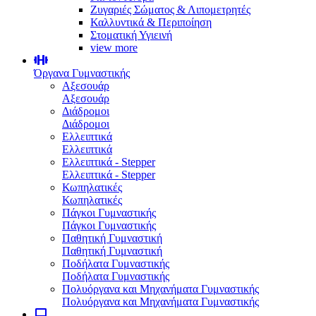
Ζυγαριές Σώματος & Λιπομετρητές
Καλλυντικά & Περιποίηση
Στοματική Υγιεινή
view more
Όργανα Γυμναστικής
Αξεσουάρ
Αξεσουάρ
Διάδρομοι
Διάδρομοι
Ελλειπτικά
Ελλειπτικά
Ελλειπτικά - Stepper
Ελλειπτικά - Stepper
Κωπηλατικές
Κωπηλατικές
Πάγκοι Γυμναστικής
Πάγκοι Γυμναστικής
Παθητική Γυμναστική
Παθητική Γυμναστική
Ποδήλατα Γυμναστικής
Ποδήλατα Γυμναστικής
Πολυόργανα και Μηχανήματα Γυμναστικής
Πολυόργανα και Μηχανήματα Γυμναστικής