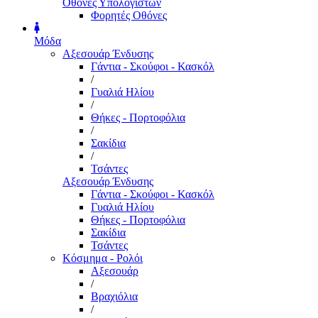
Οθόνες Υπολογιστών
Φορητές Οθόνες
Μόδα
Αξεσουάρ Ένδυσης
Γάντια - Σκούφοι - Κασκόλ
/
Γυαλιά Ηλίου
/
Θήκες - Πορτοφόλια
/
Σακίδια
/
Τσάντες
Αξεσουάρ Ένδυσης
Γάντια - Σκούφοι - Κασκόλ
Γυαλιά Ηλίου
Θήκες - Πορτοφόλια
Σακίδια
Τσάντες
Κόσμημα - Ρολόι
Αξεσουάρ
/
Βραχιόλια
/