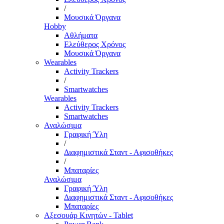
/
Μουσικά Όργανα
Hobby
Αθλήματα
Ελεύθερος Χρόνος
Μουσικά Όργανα
Wearables
Activity Trackers
/
Smartwatches
Wearables
Activity Trackers
Smartwatches
Αναλώσιμα
Γραφική Ύλη
/
Διαφημιστικά Σταντ - Αφισοθήκες
/
Μπαταρίες
Αναλώσιμα
Γραφική Ύλη
Διαφημιστικά Σταντ - Αφισοθήκες
Μπαταρίες
Αξεσουάρ Κινητών - Tablet