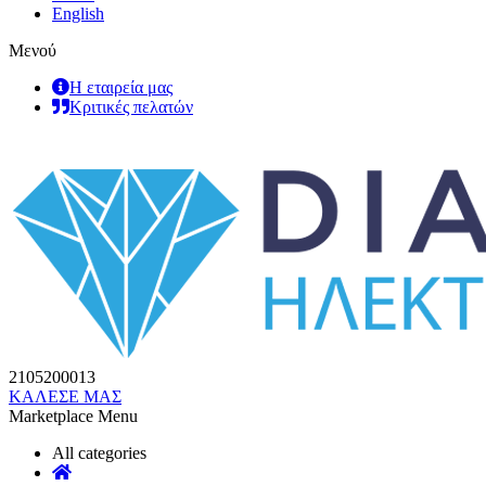
English
Μενού
Η εταιρεία μας
Κριτικές πελατών
2105200013
ΚΑΛΕΣΕ ΜΑΣ
Marketplace Menu
All categories