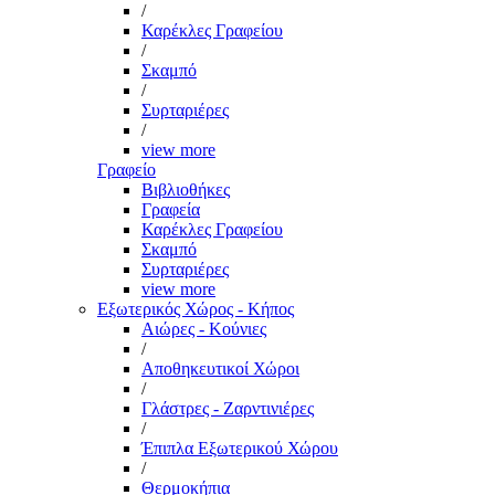
/
Καρέκλες Γραφείου
/
Σκαμπό
/
Συρταριέρες
/
view more
Γραφείο
Βιβλιοθήκες
Γραφεία
Καρέκλες Γραφείου
Σκαμπό
Συρταριέρες
view more
Εξωτερικός Χώρος - Κήπος
Αιώρες - Κούνιες
/
Αποθηκευτικοί Χώροι
/
Γλάστρες - Ζαρντινιέρες
/
Έπιπλα Εξωτερικού Χώρου
/
Θερμοκήπια