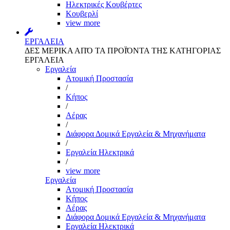
Ηλεκτρικές Κουβέρτες
Κουβερλί
view more
ΕΡΓΑΛΕΙΑ
ΔΕΣ ΜΕΡΙΚΑ ΑΠΌ ΤΑ ΠΡΟΪΌΝΤΑ ΤΗΣ ΚΑΤΗΓΟΡΙΑΣ
ΕΡΓΑΛΕΙΑ
Εργαλεία
Aτομική Προστασία
/
Kήπος
/
Αέρας
/
Διάφορα Δομικά Εργαλεία & Μηχανήματα
/
Εργαλεία Ηλεκτρικά
/
view more
Εργαλεία
Aτομική Προστασία
Kήπος
Αέρας
Διάφορα Δομικά Εργαλεία & Μηχανήματα
Εργαλεία Ηλεκτρικά