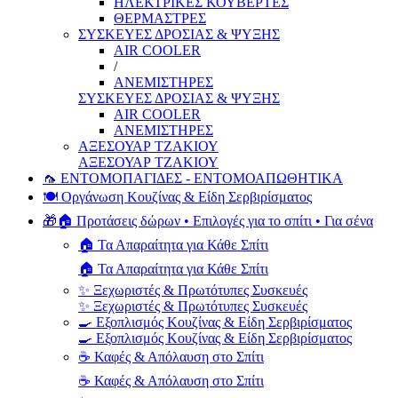
ΗΛΕΚΤΡΙΚΕΣ ΚΟΥΒΕΡΤΕΣ
ΘΕΡΜΑΣΤΡΕΣ
ΣΥΣΚΕΥΕΣ ΔΡΟΣΙΑΣ & ΨΥΞΗΣ
AIR COOLER
/
ΑΝΕΜΙΣΤΗΡΕΣ
ΣΥΣΚΕΥΕΣ ΔΡΟΣΙΑΣ & ΨΥΞΗΣ
AIR COOLER
ΑΝΕΜΙΣΤΗΡΕΣ
ΑΞΕΣΟΥΑΡ ΤΖΑΚΙΟΥ
ΑΞΕΣΟΥΑΡ ΤΖΑΚΙΟΥ
🦟 ΕΝΤΟΜΟΠΑΓΙΔΕΣ - ΕΝΤΟΜΟΑΠΩΘΗΤΙΚΑ
🍽️ Οργάνωση Κουζίνας & Είδη Σερβιρίσματος
🎁🏠 Προτάσεις δώρων • Επιλογές για το σπίτι • Για σένα
🏠 Τα Απαραίτητα για Κάθε Σπίτι
🏠 Τα Απαραίτητα για Κάθε Σπίτι
✨ Ξεχωριστές & Πρωτότυπες Συσκευές
✨ Ξεχωριστές & Πρωτότυπες Συσκευές
🍳 Εξοπλισμός Κουζίνας & Είδη Σερβιρίσματος
🍳 Εξοπλισμός Κουζίνας & Είδη Σερβιρίσματος
☕ Καφές & Απόλαυση στο Σπίτι
☕ Καφές & Απόλαυση στο Σπίτι