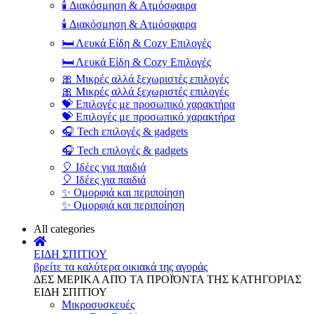
🕯️ Διακόσμηση & Ατμόσφαιρα
🕯️ Διακόσμηση & Ατμόσφαιρα
🛏️ Λευκά Είδη & Cozy Επιλογές
🛏️ Λευκά Είδη & Cozy Επιλογές
🎀 Μικρές αλλά ξεχωριστές επιλογές
🎀 Μικρές αλλά ξεχωριστές επιλογές
💝 Επιλογές με προσωπικό χαρακτήρα
💝 Επιλογές με προσωπικό χαρακτήρα
🎧 Tech επιλογές & gadgets
🎧 Tech επιλογές & gadgets
🎈 Ιδέες για παιδιά
🎈 Ιδέες για παιδιά
✨ Ομορφιά και περιποίηση
✨ Ομορφιά και περιποίηση
All categories
ΕΙΔΗ ΣΠΙΤΙΟΥ
βρείτε τα καλύτερα οικιακά της αγοράς
ΔΕΣ ΜΕΡΙΚΑ ΑΠΌ ΤΑ ΠΡΟΪΌΝΤΑ ΤΗΣ ΚΑΤΗΓΟΡΙΑΣ
ΕΙΔΗ ΣΠΙΤΙΟΥ
Μικροσυσκευές