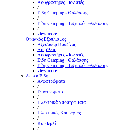
Αφυγραντήρες - Ιονιστές
/
Είδη Camping - Θαλάσσης
/
Είδη Camping - Ταξιδιού - Θαλάσσης
/
view more
Οικιακός Εξοπλισμός
Αξεσουάρ Κουζίνας
Ασφάλεια
Αφυγραντήρες - Ιονιστές
Είδη Camping - Θαλάσσης
Είδη Camping - Ταξιδιού - Θαλάσσης
view more
Λευκά Είδη
Ανωστρώματα
/
Επιστρώματα
/
Ηλεκτρικά Υποστρώματα
/
Ηλεκτρικές Κουβέρτες
/
Κουβερλί
/