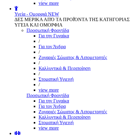
view more
Υγεία - Ομορφιά
NEW
ΔΕΣ ΜΕΡΙΚΑ ΑΠΌ ΤΑ ΠΡΟΪΌΝΤΑ ΤΗΣ ΚΑΤΗΓΟΡΙΑΣ
ΥΓΕΙΑ ΚΑΙ ΟΜΟΡΦΙΑ
Προσωπική Φροντίδα
Για την Γυναίκα
/
Για τον Άνδρα
/
Ζυγαριές Σώματος & Λιπομετρητές
/
Καλλυντικά & Περιποίηση
/
Στοματική Υγιεινή
/
view more
Προσωπική Φροντίδα
Για την Γυναίκα
Για τον Άνδρα
Ζυγαριές Σώματος & Λιπομετρητές
Καλλυντικά & Περιποίηση
Στοματική Υγιεινή
view more