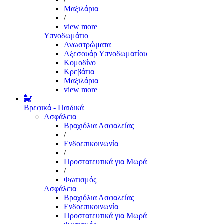
Μαξιλάρια
/
view more
Υπνοδωμάτιο
Ανωστρώματα
Αξεσουάρ Υπνοδωματίου
Κομοδίνο
Κρεβάτια
Μαξιλάρια
view more
Βρεφικά - Παιδικά
Ασφάλεια
Βραχιόλια Ασφαλείας
/
Ενδοεπικοινωνία
/
Προστατευτικά για Μωρά
/
Φωτισμός
Ασφάλεια
Βραχιόλια Ασφαλείας
Ενδοεπικοινωνία
Προστατευτικά για Μωρά