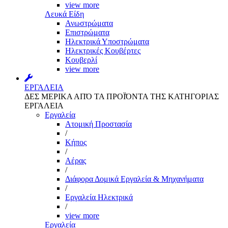
view more
Λευκά Είδη
Ανωστρώματα
Επιστρώματα
Ηλεκτρικά Υποστρώματα
Ηλεκτρικές Κουβέρτες
Κουβερλί
view more
ΕΡΓΑΛΕΙΑ
ΔΕΣ ΜΕΡΙΚΑ ΑΠΌ ΤΑ ΠΡΟΪΌΝΤΑ ΤΗΣ ΚΑΤΗΓΟΡΙΑΣ
ΕΡΓΑΛΕΙΑ
Εργαλεία
Aτομική Προστασία
/
Kήπος
/
Αέρας
/
Διάφορα Δομικά Εργαλεία & Μηχανήματα
/
Εργαλεία Ηλεκτρικά
/
view more
Εργαλεία