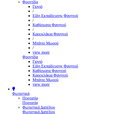
Φροντίδα
Γιογιό
/
Είδη Εκπαίδευσης Φαγητού
/
Καθίσματα Φαγητού
/
Καρεκλάκια Φαγητού
/
Μπάνιο Μωρού
/
view more
Φροντίδα
Γιογιό
Είδη Εκπαίδευσης Φαγητού
Καθίσματα Φαγητού
Καρεκλάκια Φαγητού
Μπάνιο Μωρού
view more
Φωτιστικά
Πορτατίφ
Πορτατίφ
Φωτιστικά Δαπέδου
Φωτιστικά Δαπέδου