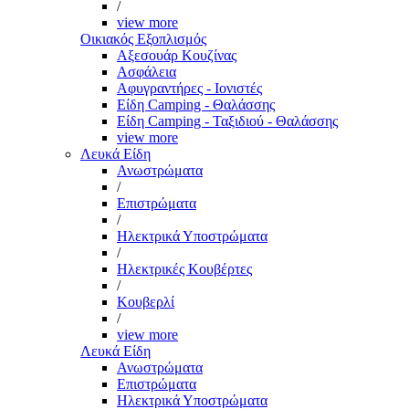
/
view more
Οικιακός Εξοπλισμός
Αξεσουάρ Κουζίνας
Ασφάλεια
Αφυγραντήρες - Ιονιστές
Είδη Camping - Θαλάσσης
Είδη Camping - Ταξιδιού - Θαλάσσης
view more
Λευκά Είδη
Ανωστρώματα
/
Επιστρώματα
/
Ηλεκτρικά Υποστρώματα
/
Ηλεκτρικές Κουβέρτες
/
Κουβερλί
/
view more
Λευκά Είδη
Ανωστρώματα
Επιστρώματα
Ηλεκτρικά Υποστρώματα