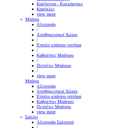
Καλόγεροι - Κρεμάστρες
Καρέκλες
view more
Μπάνιο
Αξεσουάρ
/
Αποθηκευτικοί Χώροι
/
Έπιπλο μπάνιου νιπτήρα
/
Καθρέπτες Μπάνιου
/
Πετσέτες Μπάνιου
/
view more
Μπάνιο
Αξεσουάρ
Αποθηκευτικοί Χώροι
Έπιπλο μπάνιου νιπτήρα
Καθρέπτες Μπάνιου
Πετσέτες Μπάνιου
view more
Σαλόνι
Αξεσουάρ Σαλονιού
/