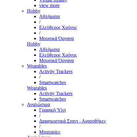
view more
Hobby
Αθλήματα
/
Ελεύθερος Χρόνος
/
Μουσικά Όργανα
Hobby
Αθλήματα
Ελεύθερος Χρόνος
Μουσικά Όργανα
Wearables
Activity Trackers
/
Smartwatches
Wearables
Activity Trackers
Smartwatches
Αναλώσιμα
Γραφική Ύλη
/
Διαφημιστικά Σταντ - Αφισοθήκες
/
Μπαταρίες