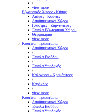
/
view more
Εξωτερικός Χώρος - Κήπος
Αιώρες - Κούνιες
Αποθηκευτικοί Χώροι
Γλάστρες - Ζαρντινιέρες
Έπιπλα Εξωτερικού Χώρου
Θερμοκήπια
view more
Κουζίνα - Τραπεζαρία
Αποθηκευτικοί Χώροι
/
Έπιπλα Εισόδου
/
Έπιπλα Υποδοχής
/
Καλόγεροι - Κρεμάστρες
/
Καρέκλες
/
view more
Κουζίνα - Τραπεζαρία
Αποθηκευτικοί Χώροι
Έπιπλα Εισόδου
Έπιπλα Υποδοχής