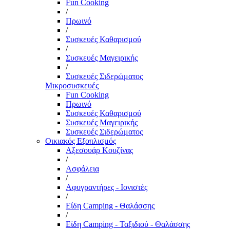
Fun Cooking
/
Πρωινό
/
Συσκευές Καθαρισμού
/
Συσκευές Μαγειρικής
/
Συσκευές Σιδερώματος
Μικροσυσκευές
Fun Cooking
Πρωινό
Συσκευές Καθαρισμού
Συσκευές Μαγειρικής
Συσκευές Σιδερώματος
Οικιακός Εξοπλισμός
Αξεσουάρ Κουζίνας
/
Ασφάλεια
/
Αφυγραντήρες - Ιονιστές
/
Είδη Camping - Θαλάσσης
/
Είδη Camping - Ταξιδιού - Θαλάσσης