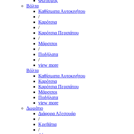
Φωτισμός
Βόλτα
Καθίσματα Αυτοκινήτου
/
Καρότσια
/
Καρότσια Περιπάτου
/
Μάρσιποι
/
Ποδήλατα
/
view more
Βόλτα
Καθίσματα Αυτοκινήτου
Καρότσια
Καρότσια Περιπάτου
Μάρσιποι
Ποδήλατα
view more
Δωμάτιο
Διάφορα Αξεσουάρ
/
Κρεβάτια
/