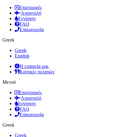
Επιστροφές
Αποστολή
Εγγύηση
FAQ
Επικοινωνία
Greek
Greek
English
Η εταιρεία μας
Κριτικές πελατών
Μενού
Επιστροφές
Αποστολή
Εγγύηση
FAQ
Επικοινωνία
Greek
Greek