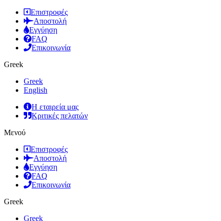
Επιστροφές
Αποστολή
Εγγύηση
FAQ
Επικοινωνία
Greek
Greek
English
Η εταιρεία μας
Κριτικές πελατών
Μενού
Επιστροφές
Αποστολή
Εγγύηση
FAQ
Επικοινωνία
Greek
Greek