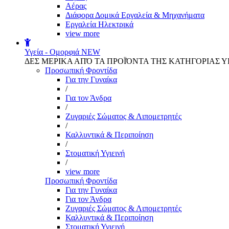
Αέρας
Διάφορα Δομικά Εργαλεία & Μηχανήματα
Εργαλεία Ηλεκτρικά
view more
Υγεία - Ομορφιά
NEW
ΔΕΣ ΜΕΡΙΚΑ ΑΠΌ ΤΑ ΠΡΟΪΌΝΤΑ ΤΗΣ ΚΑΤΗΓΟΡΙΑΣ Υ
Προσωπική Φροντίδα
Για την Γυναίκα
/
Για τον Άνδρα
/
Ζυγαριές Σώματος & Λιπομετρητές
/
Καλλυντικά & Περιποίηση
/
Στοματική Υγιεινή
/
view more
Προσωπική Φροντίδα
Για την Γυναίκα
Για τον Άνδρα
Ζυγαριές Σώματος & Λιπομετρητές
Καλλυντικά & Περιποίηση
Στοματική Υγιεινή