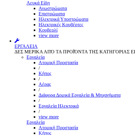
Λευκά Είδη
Ανωστρώματα
Επιστρώματα
Ηλεκτρικά Υποστρώματα
Ηλεκτρικές Κουβέρτες
Κουβερλί
view more
ΕΡΓΑΛΕΙΑ
ΔΕΣ ΜΕΡΙΚΑ ΑΠΌ ΤΑ ΠΡΟΪΌΝΤΑ ΤΗΣ ΚΑΤΗΓΟΡΙΑΣ Ε
Εργαλεία
Aτομική Προστασία
/
Kήπος
/
Αέρας
/
Διάφορα Δομικά Εργαλεία & Μηχανήματα
/
Εργαλεία Ηλεκτρικά
/
view more
Εργαλεία
Aτομική Προστασία
Kήπος