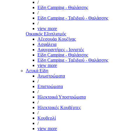
/
Είδη Camping - Θαλάσσης
/
Είδη Camping - Ταξιδιού - Θαλάσσης
/
view more
Οικιακός Εξοπλισμός
Αξεσουάρ Κουζίνας
Ασφάλεια
Αφυγραντήρες - Ιονιστές
Είδη Camping - Θαλάσσης
Είδη Camping - Ταξιδιού - Θαλάσσης
view more
Λευκά Είδη
Ανωστρώματα
/
Επιστρώματα
/
Ηλεκτρικά Υποστρώματα
/
Ηλεκτρικές Κουβέρτες
/
Κουβερλί
/
view more