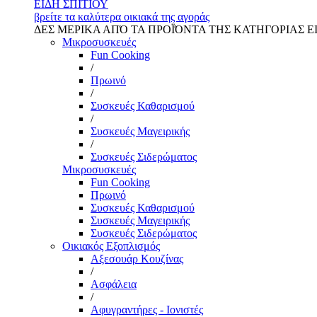
ΕΙΔΗ ΣΠΙΤΙΟΥ
βρείτε τα καλύτερα οικιακά της αγοράς
ΔΕΣ ΜΕΡΙΚΑ ΑΠΌ ΤΑ ΠΡΟΪΌΝΤΑ ΤΗΣ ΚΑΤΗΓΟΡΙΑΣ Ε
Μικροσυσκευές
Fun Cooking
/
Πρωινό
/
Συσκευές Καθαρισμού
/
Συσκευές Μαγειρικής
/
Συσκευές Σιδερώματος
Μικροσυσκευές
Fun Cooking
Πρωινό
Συσκευές Καθαρισμού
Συσκευές Μαγειρικής
Συσκευές Σιδερώματος
Οικιακός Εξοπλισμός
Αξεσουάρ Κουζίνας
/
Ασφάλεια
/
Αφυγραντήρες - Ιονιστές