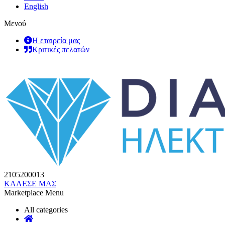
English
Μενού
Η εταιρεία μας
Κριτικές πελατών
2105200013
ΚΑΛΕΣΕ ΜΑΣ
Marketplace Menu
All categories