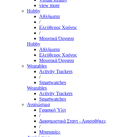
view more
Hobby
Αθλήματα
/
Ελεύθερος Χρόνος
/
Μουσικά Όργανα
Hobby
Αθλήματα
Ελεύθερος Χρόνος
Μουσικά Όργανα
Wearables
Activity Trackers
/
Smartwatches
Wearables
Activity Trackers
Smartwatches
Αναλώσιμα
Γραφική Ύλη
/
Διαφημιστικά Σταντ - Αφισοθήκες
/
Μπαταρίες