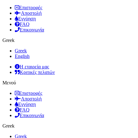
Επιστροφές
Αποστολή
Εγγύηση
FAQ
Επικοινωνία
Greek
Greek
English
Η εταιρεία μας
Κριτικές πελατών
Μενού
Επιστροφές
Αποστολή
Εγγύηση
FAQ
Επικοινωνία
Greek
Greek