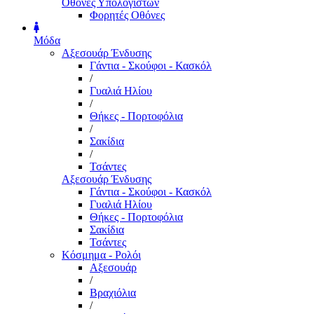
Οθόνες Υπολογιστών
Φορητές Οθόνες
Μόδα
Αξεσουάρ Ένδυσης
Γάντια - Σκούφοι - Κασκόλ
/
Γυαλιά Ηλίου
/
Θήκες - Πορτοφόλια
/
Σακίδια
/
Τσάντες
Αξεσουάρ Ένδυσης
Γάντια - Σκούφοι - Κασκόλ
Γυαλιά Ηλίου
Θήκες - Πορτοφόλια
Σακίδια
Τσάντες
Κόσμημα - Ρολόι
Αξεσουάρ
/
Βραχιόλια
/