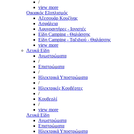
/
view more
Οικιακός Εξοπλισμός
Αξεσουάρ Κουζίνας
Ασφάλεια
Αφυγραντήρες - Ιονιστές
Είδη Camping - Θαλάσσης
Είδη Camping - Ταξιδιού - Θαλάσσης
view more
Λευκά Είδη
Ανωστρώματα
/
Επιστρώματα
/
Ηλεκτρικά Υποστρώματα
/
Ηλεκτρικές Κουβέρτες
/
Κουβερλί
/
view more
Λευκά Είδη
Ανωστρώματα
Επιστρώματα
Ηλεκτρικά Υποστρώματα