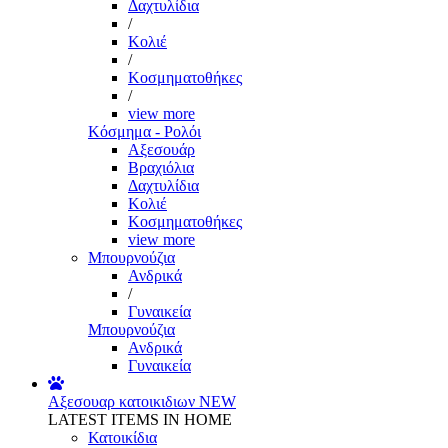
Δαχτυλίδια
/
Κολιέ
/
Κοσμηματοθήκες
/
view more
Κόσμημα - Ρολόι
Αξεσουάρ
Βραχιόλια
Δαχτυλίδια
Κολιέ
Κοσμηματοθήκες
view more
Μπουρνούζια
Ανδρικά
/
Γυναικεία
Μπουρνούζια
Ανδρικά
Γυναικεία
Αξεσουαρ κατοικιδιων
NEW
LATEST ITEMS IN HOME
Κατοικίδια