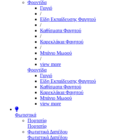
Φροντίδα
Γιογιό
/
Είδη Εκπαίδευσης Φαγητού
/
Καθίσματα Φαγητού
/
Καρεκλάκια Φαγητού
/
Μπάνιο Μωρού
/
view more
Φροντίδα
Γιογιό
Είδη Εκπαίδευσης Φαγητού
Καθίσματα Φαγητού
Καρεκλάκια Φαγητού
Μπάνιο Μωρού
view more
Φωτιστικά
Πορτατίφ
Πορτατίφ
Φωτιστικά Δαπέδου
Φωτιστικά Δαπέδου