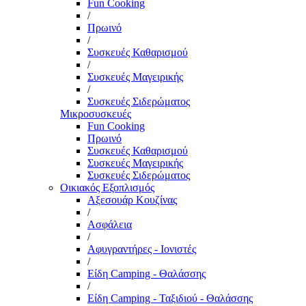
Fun Cooking
/
Πρωινό
/
Συσκευές Καθαρισμού
/
Συσκευές Μαγειρικής
/
Συσκευές Σιδερώματος
Μικροσυσκευές
Fun Cooking
Πρωινό
Συσκευές Καθαρισμού
Συσκευές Μαγειρικής
Συσκευές Σιδερώματος
Οικιακός Εξοπλισμός
Αξεσουάρ Κουζίνας
/
Ασφάλεια
/
Αφυγραντήρες - Ιονιστές
/
Είδη Camping - Θαλάσσης
/
Είδη Camping - Ταξιδιού - Θαλάσσης