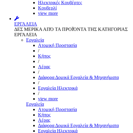
Ηλεκτρικές Κουβέρτες
Κουβερλί
view more
ΕΡΓΑΛΕΙΑ
ΔΕΣ ΜΕΡΙΚΑ ΑΠΌ ΤΑ ΠΡΟΪΌΝΤΑ ΤΗΣ ΚΑΤΗΓΟΡΙΑΣ
ΕΡΓΑΛΕΙΑ
Εργαλεία
Aτομική Προστασία
/
Kήπος
/
Αέρας
/
Διάφορα Δομικά Εργαλεία & Μηχανήματα
/
Εργαλεία Ηλεκτρικά
/
view more
Εργαλεία
Aτομική Προστασία
Kήπος
Αέρας
Διάφορα Δομικά Εργαλεία & Μηχανήματα
Εργαλεία Ηλεκτρικά