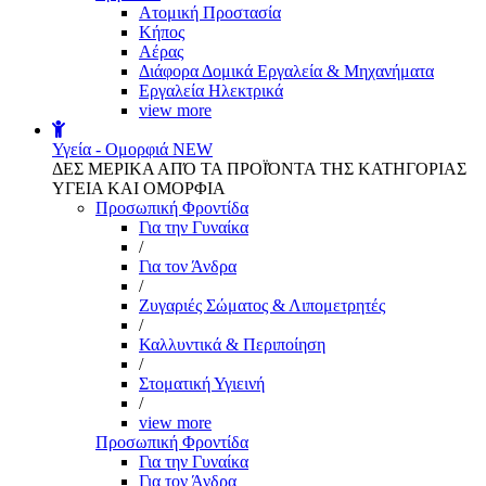
Aτομική Προστασία
Kήπος
Αέρας
Διάφορα Δομικά Εργαλεία & Μηχανήματα
Εργαλεία Ηλεκτρικά
view more
Υγεία - Ομορφιά
NEW
ΔΕΣ ΜΕΡΙΚΑ ΑΠΌ ΤΑ ΠΡΟΪΌΝΤΑ ΤΗΣ ΚΑΤΗΓΟΡΙΑΣ
ΥΓΕΙΑ ΚΑΙ ΟΜΟΡΦΙΑ
Προσωπική Φροντίδα
Για την Γυναίκα
/
Για τον Άνδρα
/
Ζυγαριές Σώματος & Λιπομετρητές
/
Καλλυντικά & Περιποίηση
/
Στοματική Υγιεινή
/
view more
Προσωπική Φροντίδα
Για την Γυναίκα
Για τον Άνδρα