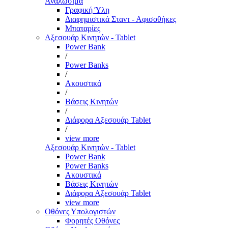
Αναλώσιμα
Γραφική Ύλη
Διαφημιστικά Σταντ - Αφισοθήκες
Μπαταρίες
Αξεσουάρ Κινητών - Tablet
Power Bank
/
Power Banks
/
Ακουστικά
/
Βάσεις Κινητών
/
Διάφορα Αξεσουάρ Tablet
/
view more
Αξεσουάρ Κινητών - Tablet
Power Bank
Power Banks
Ακουστικά
Βάσεις Κινητών
Διάφορα Αξεσουάρ Tablet
view more
Οθόνες Υπολογιστών
Φορητές Οθόνες