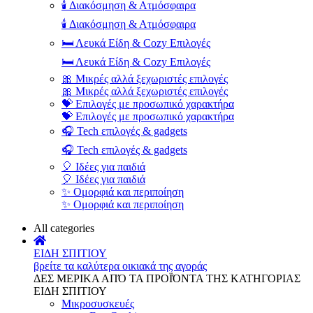
🕯️ Διακόσμηση & Ατμόσφαιρα
🕯️ Διακόσμηση & Ατμόσφαιρα
🛏️ Λευκά Είδη & Cozy Επιλογές
🛏️ Λευκά Είδη & Cozy Επιλογές
🎀 Μικρές αλλά ξεχωριστές επιλογές
🎀 Μικρές αλλά ξεχωριστές επιλογές
💝 Επιλογές με προσωπικό χαρακτήρα
💝 Επιλογές με προσωπικό χαρακτήρα
🎧 Tech επιλογές & gadgets
🎧 Tech επιλογές & gadgets
🎈 Ιδέες για παιδιά
🎈 Ιδέες για παιδιά
✨ Ομορφιά και περιποίηση
✨ Ομορφιά και περιποίηση
All categories
ΕΙΔΗ ΣΠΙΤΙΟΥ
βρείτε τα καλύτερα οικιακά της αγοράς
ΔΕΣ ΜΕΡΙΚΑ ΑΠΌ ΤΑ ΠΡΟΪΌΝΤΑ ΤΗΣ ΚΑΤΗΓΟΡΙΑΣ
ΕΙΔΗ ΣΠΙΤΙΟΥ
Μικροσυσκευές