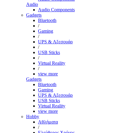
Audio
Audio Components
Gadgets
Bluetooth
/
Gaming
/
UPS & Αξεσουάρ
/
USB Sticks
/
Virtual Reality
/
view more
Gadgets
Bluetooth
Gaming
UPS & Αξεσουάρ
USB Sticks
Virtual Reality
view more
Hobby
Αθλήματα
/
Ελεύθερος Χρόνος