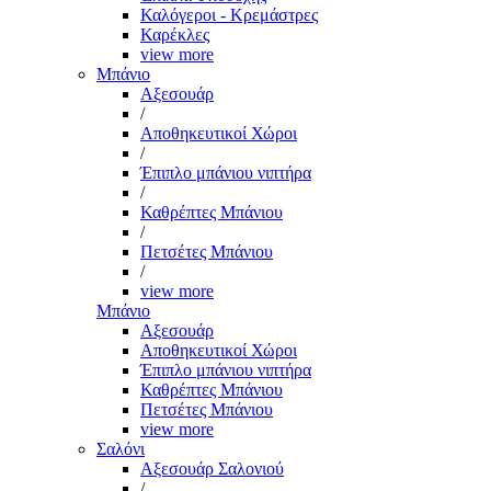
Καλόγεροι - Κρεμάστρες
Καρέκλες
view more
Μπάνιο
Αξεσουάρ
/
Αποθηκευτικοί Χώροι
/
Έπιπλο μπάνιου νιπτήρα
/
Καθρέπτες Μπάνιου
/
Πετσέτες Μπάνιου
/
view more
Μπάνιο
Αξεσουάρ
Αποθηκευτικοί Χώροι
Έπιπλο μπάνιου νιπτήρα
Καθρέπτες Μπάνιου
Πετσέτες Μπάνιου
view more
Σαλόνι
Αξεσουάρ Σαλονιού
/