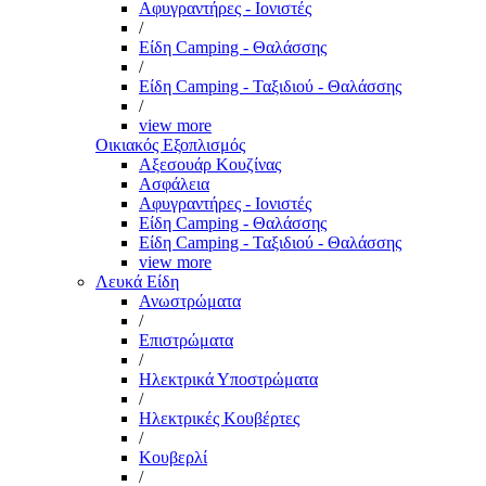
Αφυγραντήρες - Ιονιστές
/
Είδη Camping - Θαλάσσης
/
Είδη Camping - Ταξιδιού - Θαλάσσης
/
view more
Οικιακός Εξοπλισμός
Αξεσουάρ Κουζίνας
Ασφάλεια
Αφυγραντήρες - Ιονιστές
Είδη Camping - Θαλάσσης
Είδη Camping - Ταξιδιού - Θαλάσσης
view more
Λευκά Είδη
Ανωστρώματα
/
Επιστρώματα
/
Ηλεκτρικά Υποστρώματα
/
Ηλεκτρικές Κουβέρτες
/
Κουβερλί
/