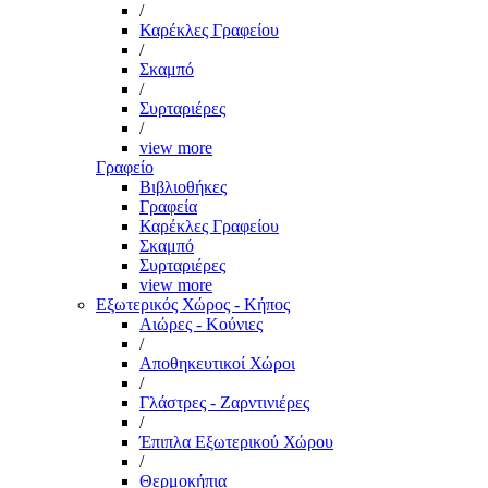
/
Καρέκλες Γραφείου
/
Σκαμπό
/
Συρταριέρες
/
view more
Γραφείο
Βιβλιοθήκες
Γραφεία
Καρέκλες Γραφείου
Σκαμπό
Συρταριέρες
view more
Εξωτερικός Χώρος - Κήπος
Αιώρες - Κούνιες
/
Αποθηκευτικοί Χώροι
/
Γλάστρες - Ζαρντινιέρες
/
Έπιπλα Εξωτερικού Χώρου
/
Θερμοκήπια