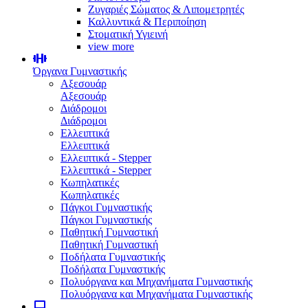
Ζυγαριές Σώματος & Λιπομετρητές
Καλλυντικά & Περιποίηση
Στοματική Υγιεινή
view more
Όργανα Γυμναστικής
Αξεσουάρ
Αξεσουάρ
Διάδρομοι
Διάδρομοι
Ελλειπτικά
Ελλειπτικά
Ελλειπτικά - Stepper
Ελλειπτικά - Stepper
Κωπηλατικές
Κωπηλατικές
Πάγκοι Γυμναστικής
Πάγκοι Γυμναστικής
Παθητική Γυμναστική
Παθητική Γυμναστική
Ποδήλατα Γυμναστικής
Ποδήλατα Γυμναστικής
Πολυόργανα και Μηχανήματα Γυμναστικής
Πολυόργανα και Μηχανήματα Γυμναστικής