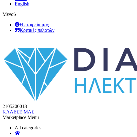
English
Μενού
Η εταιρεία μας
Κριτικές πελατών
2105200013
ΚΑΛΕΣΕ ΜΑΣ
Marketplace Menu
All categories