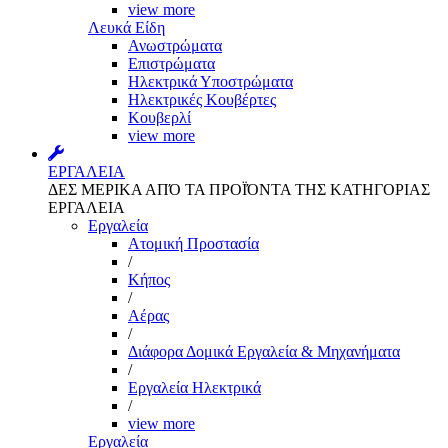
view more
Λευκά Είδη
Ανωστρώματα
Επιστρώματα
Ηλεκτρικά Υποστρώματα
Ηλεκτρικές Κουβέρτες
Κουβερλί
view more
ΕΡΓΑΛΕΙΑ
ΔΕΣ ΜΕΡΙΚΑ ΑΠΌ ΤΑ ΠΡΟΪΌΝΤΑ ΤΗΣ ΚΑΤΗΓΟΡΙΑΣ
ΕΡΓΑΛΕΙΑ
Εργαλεία
Aτομική Προστασία
/
Kήπος
/
Αέρας
/
Διάφορα Δομικά Εργαλεία & Μηχανήματα
/
Εργαλεία Ηλεκτρικά
/
view more
Εργαλεία