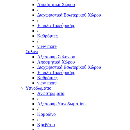
Αποσμητικά Χώρου
/
Διαχωριστικά Εσωτερικού Χώρου
/
Έπιπλα Τηλεόρασης
/
Καθρέφτες
/
view more
Σαλόνι
Αξεσουάρ Σαλονιού
Αποσμητικά Χώρου
Διαχωριστικά Εσωτερικού Χώρου
Έπιπλα Τηλεόρασης
Καθρέφτες
view more
Υπνοδωμάτιο
Ανωστρώματα
/
Αξεσουάρ Υπνοδωματίου
/
Κομοδίνο
/
Κρεβάτια
/