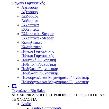
Όργανα Γυμναστικής
Αξεσουάρ
Αξεσουάρ
Διάδρομοι
Διάδρομοι
Ελλειπτικά
Ελλειπτικά
Ελλειπτικά - Stepper
Ελλειπτικά - Stepper
Κωπηλατικές
Κωπηλατικές
Πάγκοι Γυμναστικής
Πάγκοι Γυμναστικής
Παθητική Γυμναστική
Παθητική Γυμναστική
Ποδήλατα Γυμναστικής
Ποδήλατα Γυμναστικής
Πολυόργανα και Μηχανήματα Γυμναστικής
Πολυόργανα και Μηχανήματα Γυμναστικής
Τεχνολογία
Big Sales
ΔΕΣ ΜΕΡΙΚΑ ΑΠΌ ΤΑ ΠΡΟΪΌΝΤΑ ΤΗΣ ΚΑΤΗΓΟΡΙΑΣ
ΤΕΧΝΟΛΟΓΙΑ
Audio
Audio Components