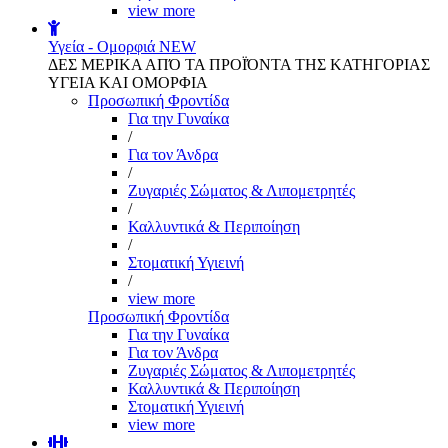
view more
Υγεία - Ομορφιά
NEW
ΔΕΣ ΜΕΡΙΚΑ ΑΠΌ ΤΑ ΠΡΟΪΌΝΤΑ ΤΗΣ ΚΑΤΗΓΟΡΙΑΣ
ΥΓΕΙΑ ΚΑΙ ΟΜΟΡΦΙΑ
Προσωπική Φροντίδα
Για την Γυναίκα
/
Για τον Άνδρα
/
Ζυγαριές Σώματος & Λιπομετρητές
/
Καλλυντικά & Περιποίηση
/
Στοματική Υγιεινή
/
view more
Προσωπική Φροντίδα
Για την Γυναίκα
Για τον Άνδρα
Ζυγαριές Σώματος & Λιπομετρητές
Καλλυντικά & Περιποίηση
Στοματική Υγιεινή
view more