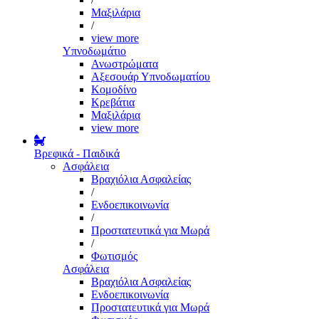
Μαξιλάρια
/
view more
Υπνοδωμάτιο
Ανωστρώματα
Αξεσουάρ Υπνοδωματίου
Κομοδίνο
Κρεβάτια
Μαξιλάρια
view more
Βρεφικά - Παιδικά
Ασφάλεια
Βραχιόλια Ασφαλείας
/
Ενδοεπικοινωνία
/
Προστατευτικά για Μωρά
/
Φωτισμός
Ασφάλεια
Βραχιόλια Ασφαλείας
Ενδοεπικοινωνία
Προστατευτικά για Μωρά