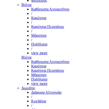
Φωτισμός
Βόλτα
Καθίσματα Αυτοκινήτου
/
Καρότσια
/
Καρότσια Περιπάτου
/
Μάρσιποι
/
Ποδήλατα
/
view more
Βόλτα
Καθίσματα Αυτοκινήτου
Καρότσια
Καρότσια Περιπάτου
Μάρσιποι
Ποδήλατα
view more
Δωμάτιο
Διάφορα Αξεσουάρ
/
Κρεβάτια
/