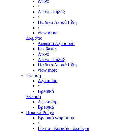
Λίκνο
/
Λίκνο - Ρηλάξ
/
Παιδικά Λευκά Είδη
/
view more
Δωμάτιο
Διάφορα Αξεσουάρ
Κρεβάτια
Λίκνο
Λίκνο - Ρηλάξ
Παιδικά Λευκά Είδη
view more
Ένδυση
Αξεσουάρ
/
Βρεφικά
Ένδυση
Αξεσουάρ
Βρεφικά
Παιδικά Ρούχα
Βρεφικά Φορμάκια
/
Γάντια - Κασκόλ - Σκούφοι