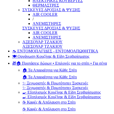
ΗΛΕΚΤΡΙΚΕΣ ΚΟΥΒΕΡΤΕΣ
ΘΕΡΜΑΣΤΡΕΣ
ΣΥΣΚΕΥΕΣ ΔΡΟΣΙΑΣ & ΨΥΞΗΣ
AIR COOLER
/
ΑΝΕΜΙΣΤΗΡΕΣ
ΣΥΣΚΕΥΕΣ ΔΡΟΣΙΑΣ & ΨΥΞΗΣ
AIR COOLER
ΑΝΕΜΙΣΤΗΡΕΣ
ΑΞΕΣΟΥΑΡ ΤΖΑΚΙΟΥ
ΑΞΕΣΟΥΑΡ ΤΖΑΚΙΟΥ
🦟 ΕΝΤΟΜΟΠΑΓΙΔΕΣ - ΕΝΤΟΜΟΑΠΩΘΗΤΙΚΑ
🍽️ Οργάνωση Κουζίνας & Είδη Σερβιρίσματος
🎁🏠 Προτάσεις δώρων • Επιλογές για το σπίτι • Για σένα
🏠 Τα Απαραίτητα για Κάθε Σπίτι
🏠 Τα Απαραίτητα για Κάθε Σπίτι
✨ Ξεχωριστές & Πρωτότυπες Συσκευές
✨ Ξεχωριστές & Πρωτότυπες Συσκευές
🍳 Εξοπλισμός Κουζίνας & Είδη Σερβιρίσματος
🍳 Εξοπλισμός Κουζίνας & Είδη Σερβιρίσματος
☕ Καφές & Απόλαυση στο Σπίτι
☕ Καφές & Απόλαυση στο Σπίτι