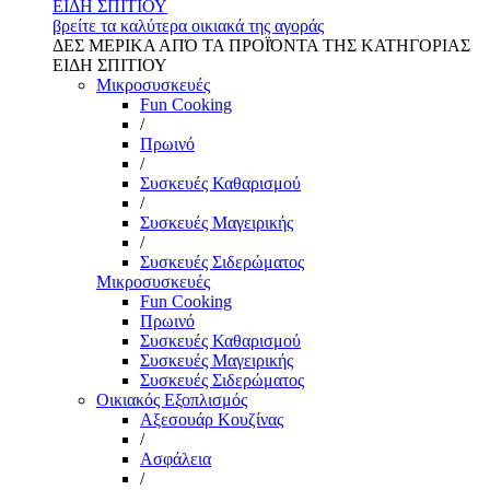
ΕΙΔΗ ΣΠΙΤΙΟΥ
βρείτε τα καλύτερα οικιακά της αγοράς
ΔΕΣ ΜΕΡΙΚΑ ΑΠΌ ΤΑ ΠΡΟΪΌΝΤΑ ΤΗΣ ΚΑΤΗΓΟΡΙΑΣ
ΕΙΔΗ ΣΠΙΤΙΟΥ
Μικροσυσκευές
Fun Cooking
/
Πρωινό
/
Συσκευές Καθαρισμού
/
Συσκευές Μαγειρικής
/
Συσκευές Σιδερώματος
Μικροσυσκευές
Fun Cooking
Πρωινό
Συσκευές Καθαρισμού
Συσκευές Μαγειρικής
Συσκευές Σιδερώματος
Οικιακός Εξοπλισμός
Αξεσουάρ Κουζίνας
/
Ασφάλεια
/