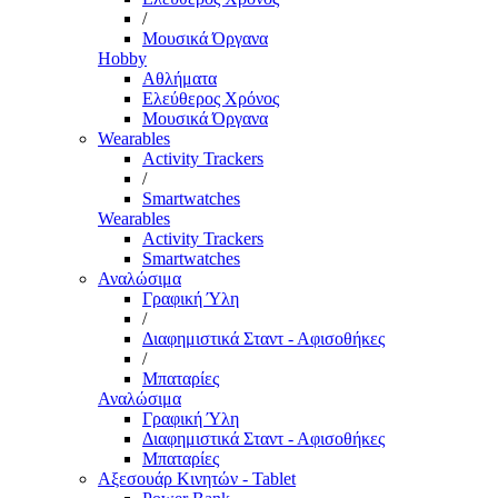
/
Μουσικά Όργανα
Hobby
Αθλήματα
Ελεύθερος Χρόνος
Μουσικά Όργανα
Wearables
Activity Trackers
/
Smartwatches
Wearables
Activity Trackers
Smartwatches
Αναλώσιμα
Γραφική Ύλη
/
Διαφημιστικά Σταντ - Αφισοθήκες
/
Μπαταρίες
Αναλώσιμα
Γραφική Ύλη
Διαφημιστικά Σταντ - Αφισοθήκες
Μπαταρίες
Αξεσουάρ Κινητών - Tablet