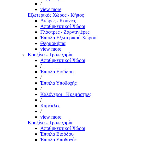
/
view more
Εξωτερικός Χώρος - Κήπος
Αιώρες - Κούνιες
Αποθηκευτικοί Χώροι
Γλάστρες - Ζαρντινιέρες
Έπιπλα Εξωτερικού Χώρου
Θερμοκήπια
view more
Κουζίνα - Τραπεζαρία
Αποθηκευτικοί Χώροι
/
Έπιπλα Εισόδου
/
Έπιπλα Υποδοχής
/
Καλόγεροι - Κρεμάστρες
/
Καρέκλες
/
view more
Κουζίνα - Τραπεζαρία
Αποθηκευτικοί Χώροι
Έπιπλα Εισόδου
Έπιπλα Υποδοχής