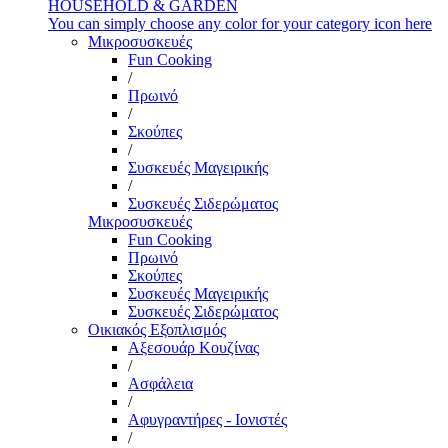
HOUSEHOLD & GARDEN
You can simply choose any color for your category icon here
Μικροσυσκευές
Fun Cooking
/
Πρωινό
/
Σκούπες
/
Συσκευές Μαγειρικής
/
Συσκευές Σιδερώματος
Μικροσυσκευές
Fun Cooking
Πρωινό
Σκούπες
Συσκευές Μαγειρικής
Συσκευές Σιδερώματος
Οικιακός Εξοπλισμός
Αξεσουάρ Κουζίνας
/
Ασφάλεια
/
Αφυγραντήρες - Ιονιστές
/