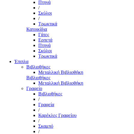
Πτηνά
/
Σκύλοι
/
Τρωκτικά
Κατοικίδια
Γάτες
Ερπετά
Πτηνά
Σκύλοι
Τρωκτικά
Έπιπλα
Βιβλιοθήκες
Μεταλλική Βιβλιοθήκη
Βιβλιοθήκες
Μεταλλική Βιβλιοθήκη
Γραφείο
Βιβλιοθήκες
/
Γραφεία
/
Καρέκλες Γραφείου
/
Σκαμπό
/