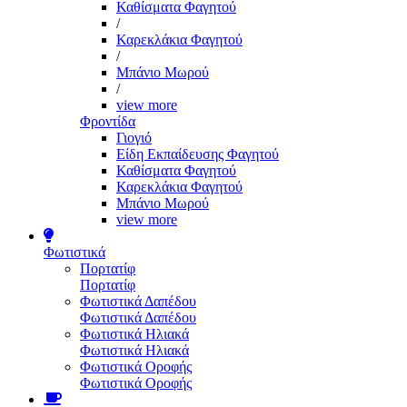
Καθίσματα Φαγητού
/
Καρεκλάκια Φαγητού
/
Μπάνιο Μωρού
/
view more
Φροντίδα
Γιογιό
Είδη Εκπαίδευσης Φαγητού
Καθίσματα Φαγητού
Καρεκλάκια Φαγητού
Μπάνιο Μωρού
view more
Φωτιστικά
Πορτατίφ
Πορτατίφ
Φωτιστικά Δαπέδου
Φωτιστικά Δαπέδου
Φωτιστικά Ηλιακά
Φωτιστικά Ηλιακά
Φωτιστικά Οροφής
Φωτιστικά Οροφής