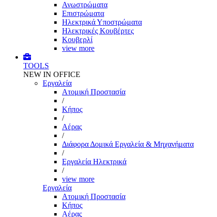
Ανωστρώματα
Επιστρώματα
Ηλεκτρικά Υποστρώματα
Ηλεκτρικές Κουβέρτες
Κουβερλί
view more
TOOLS
NEW IN OFFICE
Εργαλεία
Aτομική Προστασία
/
Kήπος
/
Αέρας
/
Διάφορα Δομικά Εργαλεία & Μηχανήματα
/
Εργαλεία Ηλεκτρικά
/
view more
Εργαλεία
Aτομική Προστασία
Kήπος
Αέρας