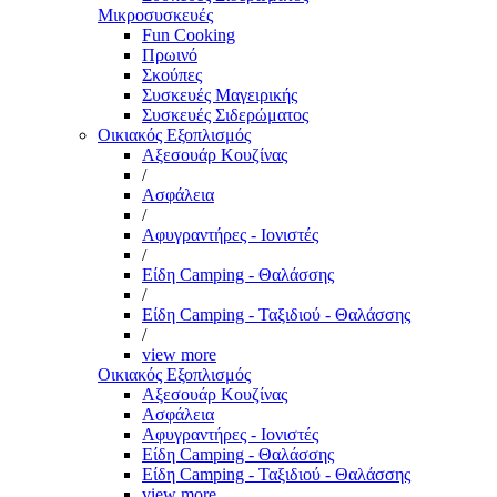
Μικροσυσκευές
Fun Cooking
Πρωινό
Σκούπες
Συσκευές Μαγειρικής
Συσκευές Σιδερώματος
Οικιακός Εξοπλισμός
Αξεσουάρ Κουζίνας
/
Ασφάλεια
/
Αφυγραντήρες - Ιονιστές
/
Είδη Camping - Θαλάσσης
/
Είδη Camping - Ταξιδιού - Θαλάσσης
/
view more
Οικιακός Εξοπλισμός
Αξεσουάρ Κουζίνας
Ασφάλεια
Αφυγραντήρες - Ιονιστές
Είδη Camping - Θαλάσσης
Είδη Camping - Ταξιδιού - Θαλάσσης
view more