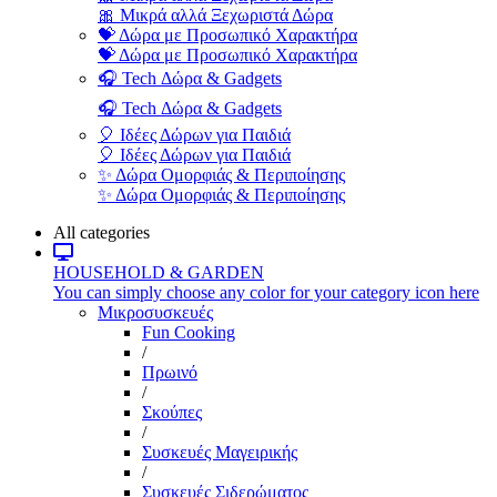
🎀 Μικρά αλλά Ξεχωριστά Δώρα
💝 Δώρα με Προσωπικό Χαρακτήρα
💝 Δώρα με Προσωπικό Χαρακτήρα
🎧 Tech Δώρα & Gadgets
🎧 Tech Δώρα & Gadgets
🎈 Ιδέες Δώρων για Παιδιά
🎈 Ιδέες Δώρων για Παιδιά
✨ Δώρα Ομορφιάς & Περιποίησης
✨ Δώρα Ομορφιάς & Περιποίησης
All categories
HOUSEHOLD & GARDEN
You can simply choose any color for your category icon here
Μικροσυσκευές
Fun Cooking
/
Πρωινό
/
Σκούπες
/
Συσκευές Μαγειρικής
/
Συσκευές Σιδερώματος