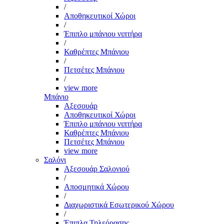
/
Αποθηκευτικοί Χώροι
/
Έπιπλο μπάνιου νιπτήρα
/
Καθρέπτες Μπάνιου
/
Πετσέτες Μπάνιου
/
view more
Μπάνιο
Αξεσουάρ
Αποθηκευτικοί Χώροι
Έπιπλο μπάνιου νιπτήρα
Καθρέπτες Μπάνιου
Πετσέτες Μπάνιου
view more
Σαλόνι
Αξεσουάρ Σαλονιού
/
Αποσμητικά Χώρου
/
Διαχωριστικά Εσωτερικού Χώρου
/
Έπιπλα Τηλεόρασης