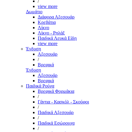
/
view more
Δωμάτιο
Διάφορα Αξεσουάρ
Κρεβάτια
Λίκνο
Λίκνο - Ρηλάξ
Παιδικά Λευκά Είδη
view more
Ένδυση
Αξεσουάρ
/
Βρεφικά
Ένδυση
Αξεσουάρ
Βρεφικά
Παιδικά Ρούχα
Βρεφικά Φορμάκια
/
Γάντια - Κασκόλ - Σκούφοι
/
Παιδικά Αξεσουάρ
/
Παιδικά Εσώρουχα
/