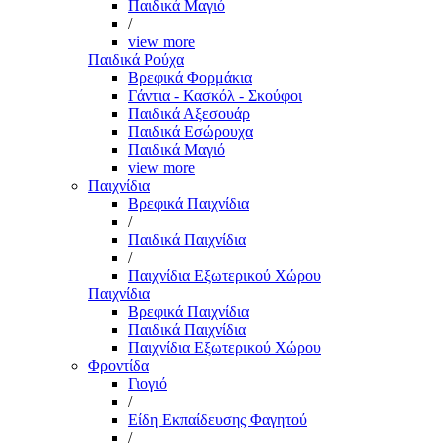
Παιδικά Μαγιό
/
view more
Παιδικά Ρούχα
Βρεφικά Φορμάκια
Γάντια - Κασκόλ - Σκούφοι
Παιδικά Αξεσουάρ
Παιδικά Εσώρουχα
Παιδικά Μαγιό
view more
Παιχνίδια
Βρεφικά Παιχνίδια
/
Παιδικά Παιχνίδια
/
Παιχνίδια Εξωτερικού Χώρου
Παιχνίδια
Βρεφικά Παιχνίδια
Παιδικά Παιχνίδια
Παιχνίδια Εξωτερικού Χώρου
Φροντίδα
Γιογιό
/
Είδη Εκπαίδευσης Φαγητού
/