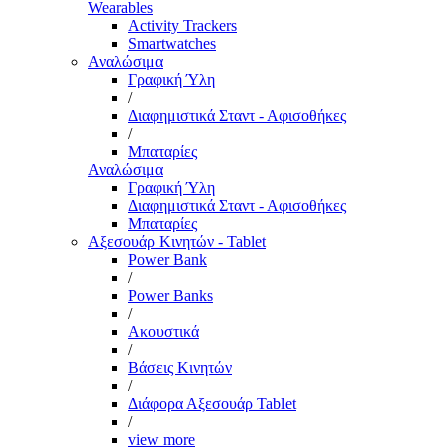
Wearables
Activity Trackers
Smartwatches
Αναλώσιμα
Γραφική Ύλη
/
Διαφημιστικά Σταντ - Αφισοθήκες
/
Μπαταρίες
Αναλώσιμα
Γραφική Ύλη
Διαφημιστικά Σταντ - Αφισοθήκες
Μπαταρίες
Αξεσουάρ Κινητών - Tablet
Power Bank
/
Power Banks
/
Ακουστικά
/
Βάσεις Κινητών
/
Διάφορα Αξεσουάρ Tablet
/
view more