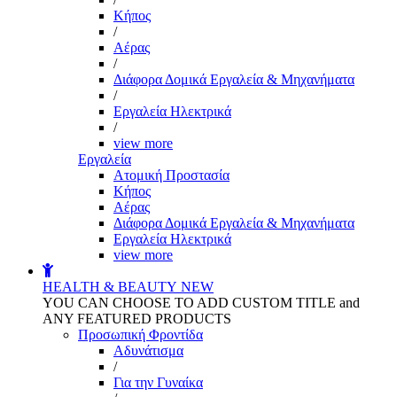
Kήπος
/
Αέρας
/
Διάφορα Δομικά Εργαλεία & Μηχανήματα
/
Εργαλεία Ηλεκτρικά
/
view more
Εργαλεία
Aτομική Προστασία
Kήπος
Αέρας
Διάφορα Δομικά Εργαλεία & Μηχανήματα
Εργαλεία Ηλεκτρικά
view more
HEALTH & BEAUTY
NEW
YOU CAN CHOOSE TO ADD CUSTOM TITLE and
ANY FEATURED PRODUCTS
Προσωπική Φροντίδα
Αδυνάτισμα
/
Για την Γυναίκα