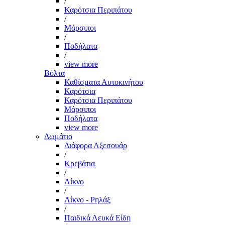
/
Καρότσια Περιπάτου
/
Μάρσιποι
/
Ποδήλατα
/
view more
Βόλτα
Καθίσματα Αυτοκινήτου
Καρότσια
Καρότσια Περιπάτου
Μάρσιποι
Ποδήλατα
view more
Δωμάτιο
Διάφορα Αξεσουάρ
/
Κρεβάτια
/
Λίκνο
/
Λίκνο - Ρηλάξ
/
Παιδικά Λευκά Είδη