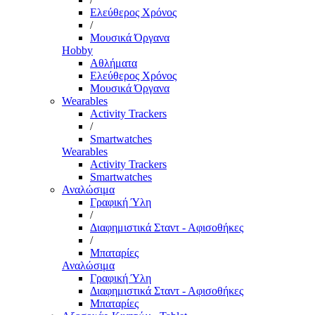
Ελεύθερος Χρόνος
/
Μουσικά Όργανα
Hobby
Αθλήματα
Ελεύθερος Χρόνος
Μουσικά Όργανα
Wearables
Activity Trackers
/
Smartwatches
Wearables
Activity Trackers
Smartwatches
Αναλώσιμα
Γραφική Ύλη
/
Διαφημιστικά Σταντ - Αφισοθήκες
/
Μπαταρίες
Αναλώσιμα
Γραφική Ύλη
Διαφημιστικά Σταντ - Αφισοθήκες
Μπαταρίες