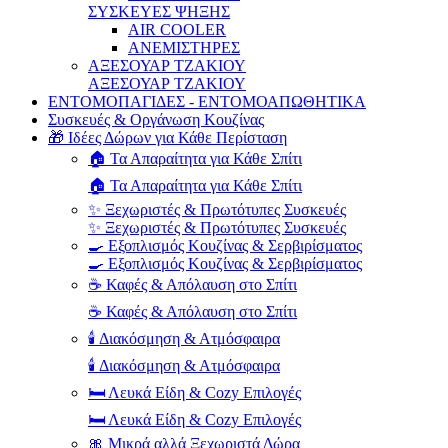
ΣΥΣΚΕΥΕΣ ΨΗΞΗΣ
AIR COOLER
ΑΝΕΜΙΣΤΗΡΕΣ
ΑΞΕΣΟΥΑΡ ΤΖΑΚΙΟΥ
ΑΞΕΣΟΥΑΡ ΤΖΑΚΙΟΥ
ΕΝΤΟΜΟΠΑΓΙΔΕΣ - ΕΝΤΟΜΟΑΠΩΘΗΤΙΚΑ
Συσκευές & Οργάνωση Κουζίνας
🎁 Ιδέες Δώρων για Κάθε Περίσταση
🏠 Τα Απαραίτητα για Κάθε Σπίτι
🏠 Τα Απαραίτητα για Κάθε Σπίτι
✨ Ξεχωριστές & Πρωτότυπες Συσκευές
✨ Ξεχωριστές & Πρωτότυπες Συσκευές
🍳 Εξοπλισμός Κουζίνας & Σερβιρίσματος
🍳 Εξοπλισμός Κουζίνας & Σερβιρίσματος
☕ Καφές & Απόλαυση στο Σπίτι
☕ Καφές & Απόλαυση στο Σπίτι
🕯️ Διακόσμηση & Ατμόσφαιρα
🕯️ Διακόσμηση & Ατμόσφαιρα
🛏️ Λευκά Είδη & Cozy Επιλογές
🛏️ Λευκά Είδη & Cozy Επιλογές
🎀 Μικρά αλλά Ξεχωριστά Δώρα