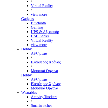
/
Virtual Reality
/
view more
Gadgets
Bluetooth
Gaming
UPS & Αξεσουάρ
USB Sticks
Virtual Reality
view more
Hobby
Αθλήματα
/
Ελεύθερος Χρόνος
/
Μουσικά Όργανα
Hobby
Αθλήματα
Ελεύθερος Χρόνος
Μουσικά Όργανα
Wearables
Activity Trackers
/
Smartwatches