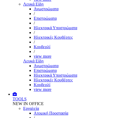
Λευκά Είδη
Ανωστρώματα
/
Επιστρώματα
/
Ηλεκτρικά Υποστρώματα
/
Ηλεκτρικές Κουβέρτες
/
Κουβερλί
/
view more
Λευκά Είδη
Ανωστρώματα
Επιστρώματα
Ηλεκτρικά Υποστρώματα
Ηλεκτρικές Κουβέρτες
Κουβερλί
view more
TOOLS
NEW IN OFFICE
Εργαλεία
Aτομική Προστασία
/