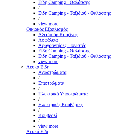
Είδη Camping - Θαλάσσης
/
Είδη Camping - Ταξιδιού - Θαλάσσης
/
view more
Οικιακός Εξοπλισμός
Αξεσουάρ Κουζίνας
Ασφάλεια
Αφυγραντήρες - Ιονιστές
Είδη Camping - Θαλάσσης
Είδη Camping - Ταξιδιού - Θαλάσσης
view more
Λευκά Είδη
Ανωστρώματα
/
Επιστρώματα
/
Ηλεκτρικά Υποστρώματα
/
Ηλεκτρικές Κουβέρτες
/
Κουβερλί
/
view more
Λευκά Είδη