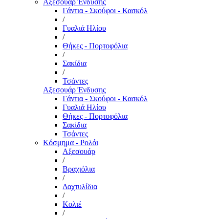
Αξεσουάρ Ένδυσης
Γάντια - Σκούφοι - Κασκόλ
/
Γυαλιά Ηλίου
/
Θήκες - Πορτοφόλια
/
Σακίδια
/
Τσάντες
Αξεσουάρ Ένδυσης
Γάντια - Σκούφοι - Κασκόλ
Γυαλιά Ηλίου
Θήκες - Πορτοφόλια
Σακίδια
Τσάντες
Κόσμημα - Ρολόι
Αξεσουάρ
/
Βραχιόλια
/
Δαχτυλίδια
/
Κολιέ
/