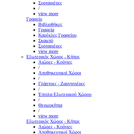
Συρταριέρες
/
view more
Γραφείο
Βιβλιοθήκες
Γραφεία
Καρέκλες Γραφείου
Σκαμπό
Συρταριέρες
view more
Εξωτερικός Χώρος - Κήπος
Αιώρες - Κούνιες
/
Αποθηκευτικοί Χώροι
/
Γλάστρες - Ζαρντινιέρες
/
Έπιπλα Εξωτερικού Χώρου
/
Θερμοκήπια
/
view more
Εξωτερικός Χώρος - Κήπος
Αιώρες - Κούνιες
Αποθηκευτικοί Χώροι