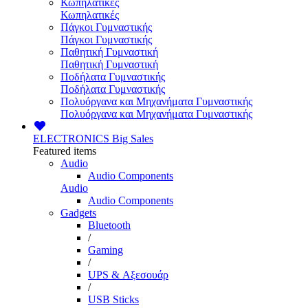
Κωπηλατικές
Κωπηλατικές
Πάγκοι Γυμναστικής
Πάγκοι Γυμναστικής
Παθητική Γυμναστική
Παθητική Γυμναστική
Ποδήλατα Γυμναστικής
Ποδήλατα Γυμναστικής
Πολυόργανα και Μηχανήματα Γυμναστικής
Πολυόργανα και Μηχανήματα Γυμναστικής
ELECTRONICS
Big Sales
Featured items
Audio
Audio Components
Audio
Audio Components
Gadgets
Bluetooth
/
Gaming
/
UPS & Αξεσουάρ
/
USB Sticks