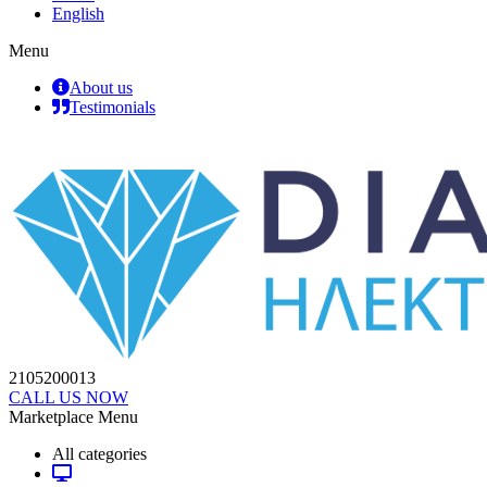
English
Menu
About us
Testimonials
2105200013
CALL US NOW
Marketplace Menu
All categories