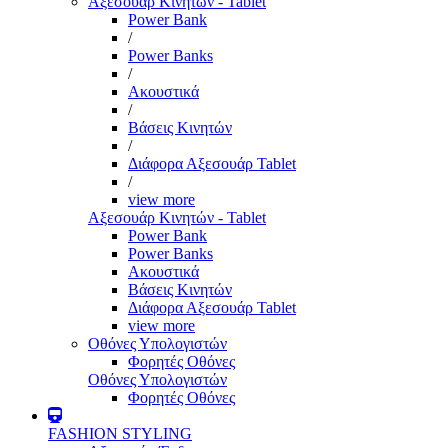
Αξεσουάρ Κινητών - Tablet
Power Bank
/
Power Banks
/
Ακουστικά
/
Βάσεις Κινητών
/
Διάφορα Αξεσουάρ Tablet
/
view more
Αξεσουάρ Κινητών - Tablet
Power Bank
Power Banks
Ακουστικά
Βάσεις Κινητών
Διάφορα Αξεσουάρ Tablet
view more
Οθόνες Υπολογιστών
Φορητές Οθόνες
Οθόνες Υπολογιστών
Φορητές Οθόνες
FASHION STYLING