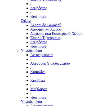
/
Καθρέφτες
/
view more
Σαλόνι
Αξεσουάρ Σαλονιού
Αποσμητικά Χώρου
Διαχωριστικά Εσωτερικού Χώρου
Έπιπλα Τηλεόρασης
Καθρέφτες
view more
Υπνοδωμάτιο
Ανωστρώματα
/
Αξεσουάρ Υπνοδωματίου
/
Κομοδίνο
/
Κρεβάτια
/
Μαξιλάρια
/
view more
Υπνοδωμάτιο
Ανωστρώματα