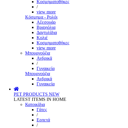
Κοσμηματοθήκες
/
view more
Κόσμημα - Ρολόι
Αξεσουάρ
Βραχιόλια
Δαχτυλίδια
Κολιέ
Κοσμηματοθήκες
view more
Μπουρνούζια
Ανδρικά
/
Γυναικεία
Μπουρνούζια
Ανδρικά
Γυναικεία
PET PRODUCTS
NEW
LATEST ITEMS IN HOME
Κατοικίδια
Γάτες
/
Ερπετά
/