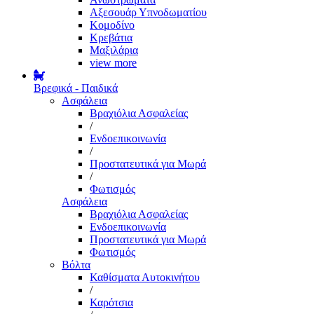
Αξεσουάρ Υπνοδωματίου
Κομοδίνο
Κρεβάτια
Μαξιλάρια
view more
Βρεφικά - Παιδικά
Ασφάλεια
Βραχιόλια Ασφαλείας
/
Ενδοεπικοινωνία
/
Προστατευτικά για Μωρά
/
Φωτισμός
Ασφάλεια
Βραχιόλια Ασφαλείας
Ενδοεπικοινωνία
Προστατευτικά για Μωρά
Φωτισμός
Βόλτα
Καθίσματα Αυτοκινήτου
/
Καρότσια