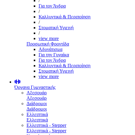
/
Για τον Άνδρα
/
Καλλυντικά & Περιποίηση
/
Στοματική Υγιεινή
/
view more
Προσωπική Φροντίδα
Αδυνάτισμα
Για την Γυναίκα
Για τον Άνδρα
Καλλυντικά & Περιποίηση
Στοματική Υγιεινή
view more
Όργανα Γυμναστικής
Αξεσουάρ
Αξεσουάρ
Διάδρομοι
Διάδρομοι
Ελλειπτικά
Ελλειπτικά
Ελλειπτικά - Stepper
Ελλειπτικά - Stepper