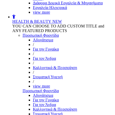
Διάφορα Δομικά Εργαλεία & Μηχανήματα
Εργαλεία Ηλεκτρικά
view more
HEALTH & BEAUTY
NEW
YOU CAN CHOOSE TO ADD CUSTOM TITLE and
ANY FEATURED PRODUCTS
Προσωπική Φροντίδα
Αδυνάτισμα
/
Για την Γυναίκα
/
Για τον Άνδρα
/
Καλλυντικά & Περιποίηση
/
Στοματική Υγιεινή
/
view more
Προσωπική Φροντίδα
Αδυνάτισμα
Για την Γυναίκα
Για τον Άνδρα
Καλλυντικά & Περιποίηση
Στοματική Υγιεινή