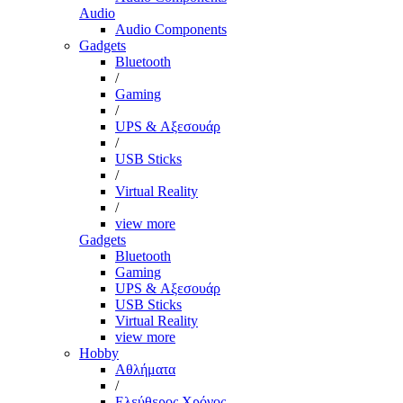
Audio
Audio Components
Gadgets
Bluetooth
/
Gaming
/
UPS & Αξεσουάρ
/
USB Sticks
/
Virtual Reality
/
view more
Gadgets
Bluetooth
Gaming
UPS & Αξεσουάρ
USB Sticks
Virtual Reality
view more
Hobby
Αθλήματα
/
Ελεύθερος Χρόνος