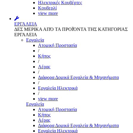
Ηλεκτρικές Κουβέρτες
Κουβερλί
view more
ΕΡΓΑΛΕΙΑ
ΔΕΣ ΜΕΡΙΚΑ ΑΠΌ ΤΑ ΠΡΟΪΌΝΤΑ ΤΗΣ ΚΑΤΗΓΟΡΙΑΣ
ΕΡΓΑΛΕΙΑ
Εργαλεία
Aτομική Προστασία
/
Kήπος
/
Αέρας
/
Διάφορα Δομικά Εργαλεία & Μηχανήματα
/
Εργαλεία Ηλεκτρικά
/
view more
Εργαλεία
Aτομική Προστασία
Kήπος
Αέρας
Διάφορα Δομικά Εργαλεία & Μηχανήματα
Εργαλεία Ηλεκτρικά