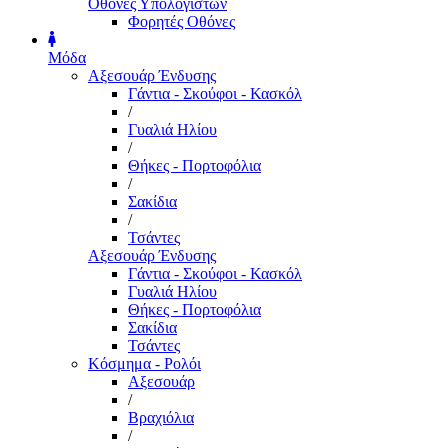
Οθόνες Υπολογιστών
Φορητές Οθόνες
Μόδα
Αξεσουάρ Ένδυσης
Γάντια - Σκούφοι - Κασκόλ
/
Γυαλιά Ηλίου
/
Θήκες - Πορτοφόλια
/
Σακίδια
/
Τσάντες
Αξεσουάρ Ένδυσης
Γάντια - Σκούφοι - Κασκόλ
Γυαλιά Ηλίου
Θήκες - Πορτοφόλια
Σακίδια
Τσάντες
Κόσμημα - Ρολόι
Αξεσουάρ
/
Βραχιόλια
/