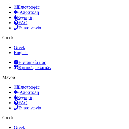
Επιστροφές
Αποστολή
Εγγύηση
FAQ
Επικοινωνία
Greek
Greek
English
Η εταιρεία μας
Κριτικές πελατών
Μενού
Επιστροφές
Αποστολή
Εγγύηση
FAQ
Επικοινωνία
Greek
Greek