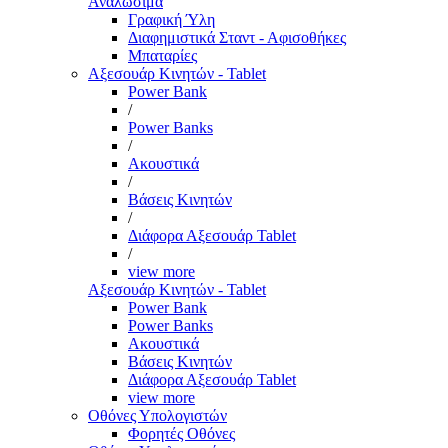
Αναλώσιμα
Γραφική Ύλη
Διαφημιστικά Σταντ - Αφισοθήκες
Μπαταρίες
Αξεσουάρ Κινητών - Tablet
Power Bank
/
Power Banks
/
Ακουστικά
/
Βάσεις Κινητών
/
Διάφορα Αξεσουάρ Tablet
/
view more
Αξεσουάρ Κινητών - Tablet
Power Bank
Power Banks
Ακουστικά
Βάσεις Κινητών
Διάφορα Αξεσουάρ Tablet
view more
Οθόνες Υπολογιστών
Φορητές Οθόνες