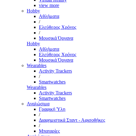
view more
Hobby
Αθλήματα
/
Ελεύθερος Χρόνος
/
Μουσικά Όργανα
Hobby
Αθλήματα
Ελεύθερος Χρόνος
Μουσικά Όργανα
Wearables
Activity Trackers
/
Smartwatches
Wearables
Activity Trackers
Smartwatches
Αναλώσιμα
Γραφική Ύλη
/
Διαφημιστικά Σταντ - Αφισοθήκες
/
Μπαταρίες