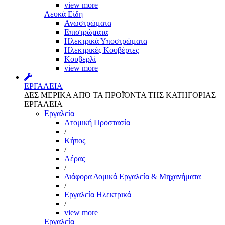
view more
Λευκά Είδη
Ανωστρώματα
Επιστρώματα
Ηλεκτρικά Υποστρώματα
Ηλεκτρικές Κουβέρτες
Κουβερλί
view more
ΕΡΓΑΛΕΙΑ
ΔΕΣ ΜΕΡΙΚΑ ΑΠΌ ΤΑ ΠΡΟΪΌΝΤΑ ΤΗΣ ΚΑΤΗΓΟΡΙΑΣ
ΕΡΓΑΛΕΙΑ
Εργαλεία
Aτομική Προστασία
/
Kήπος
/
Αέρας
/
Διάφορα Δομικά Εργαλεία & Μηχανήματα
/
Εργαλεία Ηλεκτρικά
/
view more
Εργαλεία