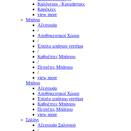
Καλόγεροι - Κρεμάστρες
Καρέκλες
view more
Μπάνιο
Αξεσουάρ
/
Αποθηκευτικοί Χώροι
/
Έπιπλο μπάνιου νιπτήρα
/
Καθρέπτες Μπάνιου
/
Πετσέτες Μπάνιου
/
view more
Μπάνιο
Αξεσουάρ
Αποθηκευτικοί Χώροι
Έπιπλο μπάνιου νιπτήρα
Καθρέπτες Μπάνιου
Πετσέτες Μπάνιου
view more
Σαλόνι
Αξεσουάρ Σαλονιού
/