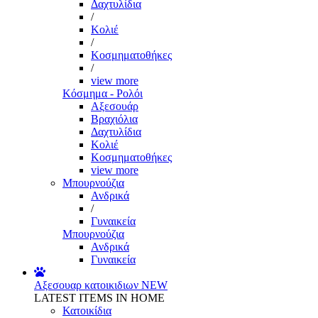
Δαχτυλίδια
/
Κολιέ
/
Κοσμηματοθήκες
/
view more
Κόσμημα - Ρολόι
Αξεσουάρ
Βραχιόλια
Δαχτυλίδια
Κολιέ
Κοσμηματοθήκες
view more
Μπουρνούζια
Ανδρικά
/
Γυναικεία
Μπουρνούζια
Ανδρικά
Γυναικεία
Αξεσουαρ κατοικιδιων
NEW
LATEST ITEMS IN HOME
Κατοικίδια