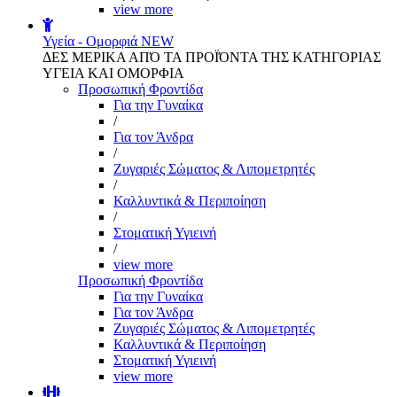
view more
Υγεία - Ομορφιά
NEW
ΔΕΣ ΜΕΡΙΚΑ ΑΠΌ ΤΑ ΠΡΟΪΌΝΤΑ ΤΗΣ ΚΑΤΗΓΟΡΙΑΣ
ΥΓΕΙΑ ΚΑΙ ΟΜΟΡΦΙΑ
Προσωπική Φροντίδα
Για την Γυναίκα
/
Για τον Άνδρα
/
Ζυγαριές Σώματος & Λιπομετρητές
/
Καλλυντικά & Περιποίηση
/
Στοματική Υγιεινή
/
view more
Προσωπική Φροντίδα
Για την Γυναίκα
Για τον Άνδρα
Ζυγαριές Σώματος & Λιπομετρητές
Καλλυντικά & Περιποίηση
Στοματική Υγιεινή
view more