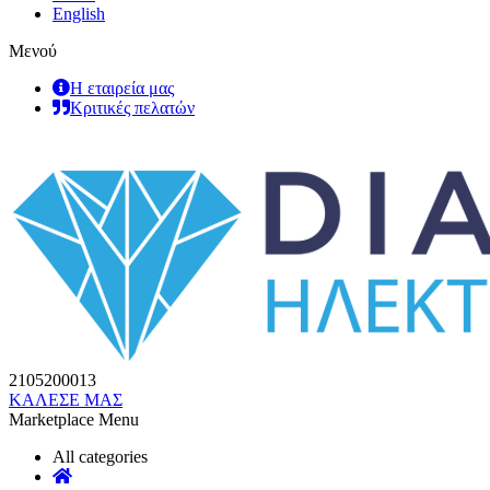
English
Μενού
Η εταιρεία μας
Κριτικές πελατών
2105200013
ΚΑΛΕΣΕ ΜΑΣ
Marketplace Menu
All categories