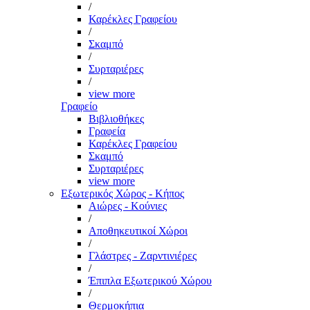
/
Καρέκλες Γραφείου
/
Σκαμπό
/
Συρταριέρες
/
view more
Γραφείο
Βιβλιοθήκες
Γραφεία
Καρέκλες Γραφείου
Σκαμπό
Συρταριέρες
view more
Εξωτερικός Χώρος - Κήπος
Αιώρες - Κούνιες
/
Αποθηκευτικοί Χώροι
/
Γλάστρες - Ζαρντινιέρες
/
Έπιπλα Εξωτερικού Χώρου
/
Θερμοκήπια