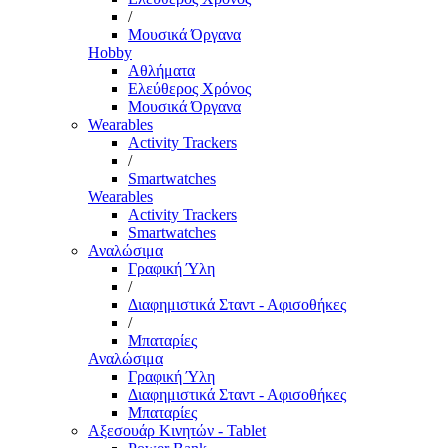
/
Μουσικά Όργανα
Hobby
Αθλήματα
Ελεύθερος Χρόνος
Μουσικά Όργανα
Wearables
Activity Trackers
/
Smartwatches
Wearables
Activity Trackers
Smartwatches
Αναλώσιμα
Γραφική Ύλη
/
Διαφημιστικά Σταντ - Αφισοθήκες
/
Μπαταρίες
Αναλώσιμα
Γραφική Ύλη
Διαφημιστικά Σταντ - Αφισοθήκες
Μπαταρίες
Αξεσουάρ Κινητών - Tablet