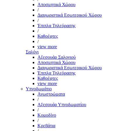
Αποσμητικά Χώρου
/
Διαχωριστικά Εσωτερικού Χώρου
/
Έπιπλα Τηλεόρασης
/
Καθρέφτες
/
view more
Σαλόνι
Αξεσουάρ Σαλονιού
Αποσμητικά Χώρου
Διαχωριστικά Εσωτερικού Χώρου
Έπιπλα Τηλεόρασης
Καθρέφτες
view more
Υπνοδωμάτιο
Ανωστρώματα
/
Αξεσουάρ Υπνοδωματίου
/
Κομοδίνο
/
Κρεβάτια
/