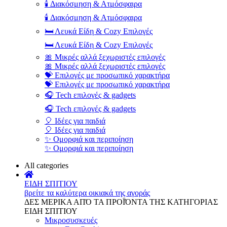
🕯️ Διακόσμηση & Ατμόσφαιρα
🕯️ Διακόσμηση & Ατμόσφαιρα
🛏️ Λευκά Είδη & Cozy Επιλογές
🛏️ Λευκά Είδη & Cozy Επιλογές
🎀 Μικρές αλλά ξεχωριστές επιλογές
🎀 Μικρές αλλά ξεχωριστές επιλογές
💝 Επιλογές με προσωπικό χαρακτήρα
💝 Επιλογές με προσωπικό χαρακτήρα
🎧 Tech επιλογές & gadgets
🎧 Tech επιλογές & gadgets
🎈 Ιδέες για παιδιά
🎈 Ιδέες για παιδιά
✨ Ομορφιά και περιποίηση
✨ Ομορφιά και περιποίηση
All categories
ΕΙΔΗ ΣΠΙΤΙΟΥ
βρείτε τα καλύτερα οικιακά της αγοράς
ΔΕΣ ΜΕΡΙΚΑ ΑΠΌ ΤΑ ΠΡΟΪΌΝΤΑ ΤΗΣ ΚΑΤΗΓΟΡΙΑΣ
ΕΙΔΗ ΣΠΙΤΙΟΥ
Μικροσυσκευές