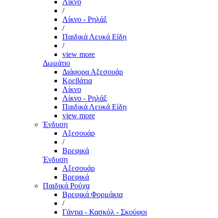
Λίκνο
/
Λίκνο - Ρηλάξ
/
Παιδικά Λευκά Είδη
/
view more
Δωμάτιο
Διάφορα Αξεσουάρ
Κρεβάτια
Λίκνο
Λίκνο - Ρηλάξ
Παιδικά Λευκά Είδη
view more
Ένδυση
Αξεσουάρ
/
Βρεφικά
Ένδυση
Αξεσουάρ
Βρεφικά
Παιδικά Ρούχα
Βρεφικά Φορμάκια
/
Γάντια - Κασκόλ - Σκούφοι