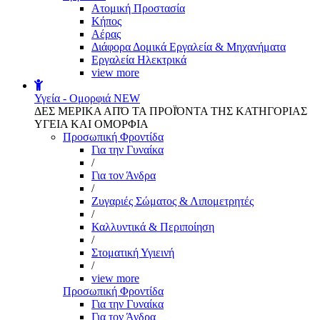
Aτομική Προστασία
Kήπος
Αέρας
Διάφορα Δομικά Εργαλεία & Μηχανήματα
Εργαλεία Ηλεκτρικά
view more
Υγεία - Ομορφιά
NEW
ΔΕΣ ΜΕΡΙΚΑ ΑΠΌ ΤΑ ΠΡΟΪΌΝΤΑ ΤΗΣ ΚΑΤΗΓΟΡΙΑΣ
ΥΓΕΙΑ ΚΑΙ ΟΜΟΡΦΙΑ
Προσωπική Φροντίδα
Για την Γυναίκα
/
Για τον Άνδρα
/
Ζυγαριές Σώματος & Λιπομετρητές
/
Καλλυντικά & Περιποίηση
/
Στοματική Υγιεινή
/
view more
Προσωπική Φροντίδα
Για την Γυναίκα
Για τον Άνδρα