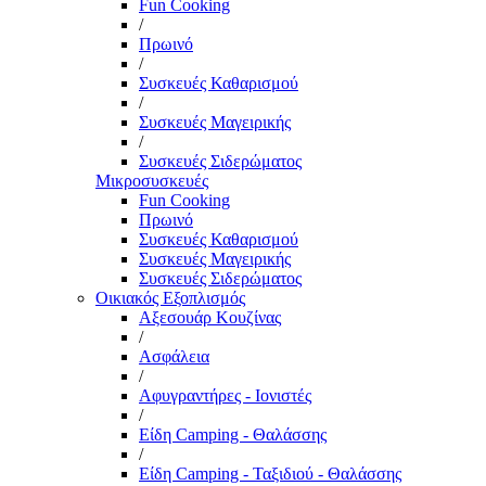
Fun Cooking
/
Πρωινό
/
Συσκευές Καθαρισμού
/
Συσκευές Μαγειρικής
/
Συσκευές Σιδερώματος
Μικροσυσκευές
Fun Cooking
Πρωινό
Συσκευές Καθαρισμού
Συσκευές Μαγειρικής
Συσκευές Σιδερώματος
Οικιακός Εξοπλισμός
Αξεσουάρ Κουζίνας
/
Ασφάλεια
/
Αφυγραντήρες - Ιονιστές
/
Είδη Camping - Θαλάσσης
/
Είδη Camping - Ταξιδιού - Θαλάσσης