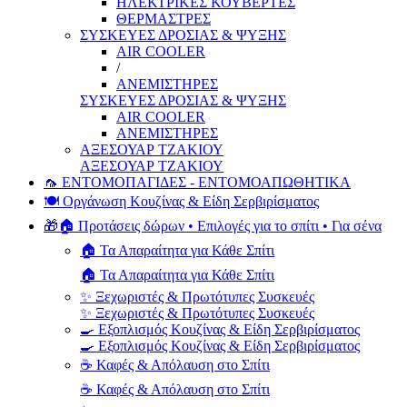
ΗΛΕΚΤΡΙΚΕΣ ΚΟΥΒΕΡΤΕΣ
ΘΕΡΜΑΣΤΡΕΣ
ΣΥΣΚΕΥΕΣ ΔΡΟΣΙΑΣ & ΨΥΞΗΣ
AIR COOLER
/
ΑΝΕΜΙΣΤΗΡΕΣ
ΣΥΣΚΕΥΕΣ ΔΡΟΣΙΑΣ & ΨΥΞΗΣ
AIR COOLER
ΑΝΕΜΙΣΤΗΡΕΣ
ΑΞΕΣΟΥΑΡ ΤΖΑΚΙΟΥ
ΑΞΕΣΟΥΑΡ ΤΖΑΚΙΟΥ
🦟 ΕΝΤΟΜΟΠΑΓΙΔΕΣ - ΕΝΤΟΜΟΑΠΩΘΗΤΙΚΑ
🍽️ Οργάνωση Κουζίνας & Είδη Σερβιρίσματος
🎁🏠 Προτάσεις δώρων • Επιλογές για το σπίτι • Για σένα
🏠 Τα Απαραίτητα για Κάθε Σπίτι
🏠 Τα Απαραίτητα για Κάθε Σπίτι
✨ Ξεχωριστές & Πρωτότυπες Συσκευές
✨ Ξεχωριστές & Πρωτότυπες Συσκευές
🍳 Εξοπλισμός Κουζίνας & Είδη Σερβιρίσματος
🍳 Εξοπλισμός Κουζίνας & Είδη Σερβιρίσματος
☕ Καφές & Απόλαυση στο Σπίτι
☕ Καφές & Απόλαυση στο Σπίτι