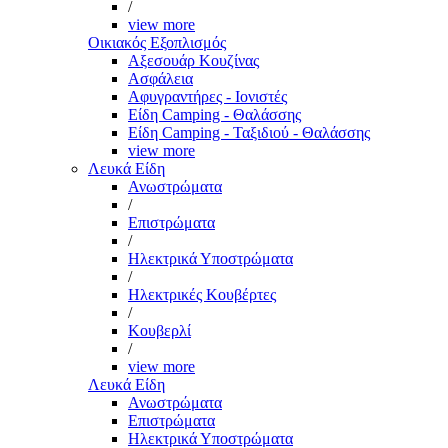
/
view more
Οικιακός Εξοπλισμός
Αξεσουάρ Κουζίνας
Ασφάλεια
Αφυγραντήρες - Ιονιστές
Είδη Camping - Θαλάσσης
Είδη Camping - Ταξιδιού - Θαλάσσης
view more
Λευκά Είδη
Ανωστρώματα
/
Επιστρώματα
/
Ηλεκτρικά Υποστρώματα
/
Ηλεκτρικές Κουβέρτες
/
Κουβερλί
/
view more
Λευκά Είδη
Ανωστρώματα
Επιστρώματα
Ηλεκτρικά Υποστρώματα