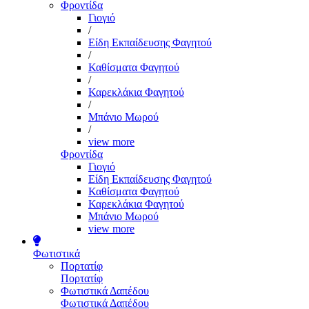
Φροντίδα
Γιογιό
/
Είδη Εκπαίδευσης Φαγητού
/
Καθίσματα Φαγητού
/
Καρεκλάκια Φαγητού
/
Μπάνιο Μωρού
/
view more
Φροντίδα
Γιογιό
Είδη Εκπαίδευσης Φαγητού
Καθίσματα Φαγητού
Καρεκλάκια Φαγητού
Μπάνιο Μωρού
view more
Φωτιστικά
Πορτατίφ
Πορτατίφ
Φωτιστικά Δαπέδου
Φωτιστικά Δαπέδου