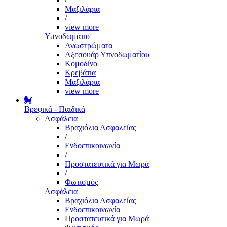
Μαξιλάρια
/
view more
Υπνοδωμάτιο
Ανωστρώματα
Αξεσουάρ Υπνοδωματίου
Κομοδίνο
Κρεβάτια
Μαξιλάρια
view more
Βρεφικά - Παιδικά
Ασφάλεια
Βραχιόλια Ασφαλείας
/
Ενδοεπικοινωνία
/
Προστατευτικά για Μωρά
/
Φωτισμός
Ασφάλεια
Βραχιόλια Ασφαλείας
Ενδοεπικοινωνία
Προστατευτικά για Μωρά