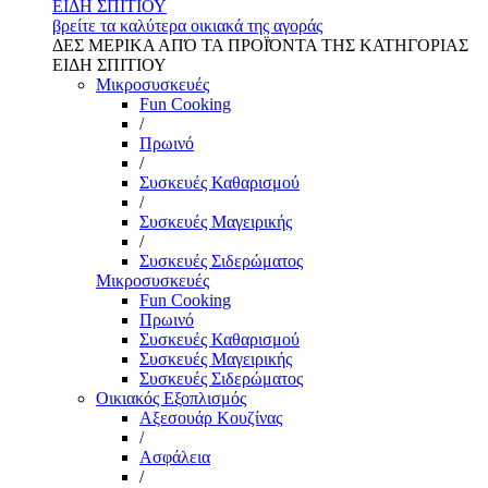
ΕΙΔΗ ΣΠΙΤΙΟΥ
βρείτε τα καλύτερα οικιακά της αγοράς
ΔΕΣ ΜΕΡΙΚΑ ΑΠΌ ΤΑ ΠΡΟΪΌΝΤΑ ΤΗΣ ΚΑΤΗΓΟΡΙΑΣ
ΕΙΔΗ ΣΠΙΤΙΟΥ
Μικροσυσκευές
Fun Cooking
/
Πρωινό
/
Συσκευές Καθαρισμού
/
Συσκευές Μαγειρικής
/
Συσκευές Σιδερώματος
Μικροσυσκευές
Fun Cooking
Πρωινό
Συσκευές Καθαρισμού
Συσκευές Μαγειρικής
Συσκευές Σιδερώματος
Οικιακός Εξοπλισμός
Αξεσουάρ Κουζίνας
/
Ασφάλεια
/