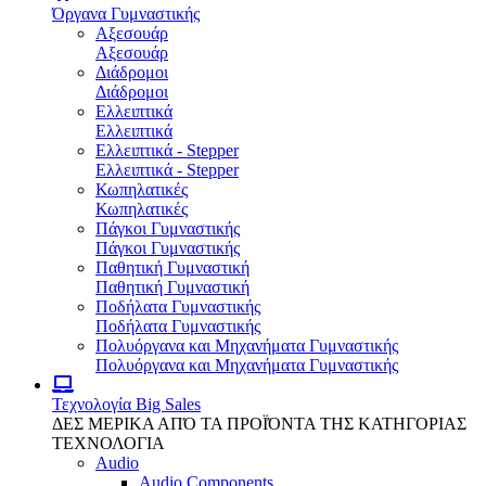
Όργανα Γυμναστικής
Αξεσουάρ
Αξεσουάρ
Διάδρομοι
Διάδρομοι
Ελλειπτικά
Ελλειπτικά
Ελλειπτικά - Stepper
Ελλειπτικά - Stepper
Κωπηλατικές
Κωπηλατικές
Πάγκοι Γυμναστικής
Πάγκοι Γυμναστικής
Παθητική Γυμναστική
Παθητική Γυμναστική
Ποδήλατα Γυμναστικής
Ποδήλατα Γυμναστικής
Πολυόργανα και Μηχανήματα Γυμναστικής
Πολυόργανα και Μηχανήματα Γυμναστικής
Τεχνολογία
Big Sales
ΔΕΣ ΜΕΡΙΚΑ ΑΠΌ ΤΑ ΠΡΟΪΌΝΤΑ ΤΗΣ ΚΑΤΗΓΟΡΙΑΣ
ΤΕΧΝΟΛΟΓΙΑ
Audio
Audio Components