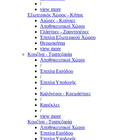
/
view more
Εξωτερικός Χώρος - Κήπος
Αιώρες - Κούνιες
Αποθηκευτικοί Χώροι
Γλάστρες - Ζαρντινιέρες
Έπιπλα Εξωτερικού Χώρου
Θερμοκήπια
view more
Κουζίνα - Τραπεζαρία
Αποθηκευτικοί Χώροι
/
Έπιπλα Εισόδου
/
Έπιπλα Υποδοχής
/
Καλόγεροι - Κρεμάστρες
/
Καρέκλες
/
view more
Κουζίνα - Τραπεζαρία
Αποθηκευτικοί Χώροι
Έπιπλα Εισόδου
Έπιπλα Υποδοχής