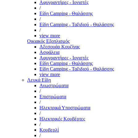
Αφυγραντήρες - Ιονιστές
/
Είδη Camping - Θαλάσσης
/
Είδη Camping - Ταξιδιού - Θαλάσσης
/
view more
Οικιακός Εξοπλισμός
Αξεσουάρ Κουζίνας
Ασφάλεια
Αφυγραντήρες - Ιονιστές
Είδη Camping - Θαλάσσης
Είδη Camping - Ταξιδιού - Θαλάσσης
view more
Λευκά Είδη
Ανωστρώματα
/
Επιστρώματα
/
Ηλεκτρικά Υποστρώματα
/
Ηλεκτρικές Κουβέρτες
/
Κουβερλί
/