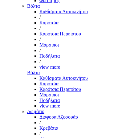
Φωτισμός
Βόλτα
Καθίσματα Αυτοκινήτου
/
Καρότσια
/
Καρότσια Περιπάτου
/
Μάρσιποι
/
Ποδήλατα
/
view more
Βόλτα
Καθίσματα Αυτοκινήτου
Καρότσια
Καρότσια Περιπάτου
Μάρσιποι
Ποδήλατα
view more
Δωμάτιο
Διάφορα Αξεσουάρ
/
Κρεβάτια
/