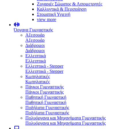
Ζυγαριές Σώματος & Λιπομετρητές
Καλλυντικά & Περιποίηση
Στοματική Υγιεινή
view more
Όργανα Γυμναστικής
Αξεσουάρ
Αξεσουάρ
Διάδρομοι
Διάδρομοι
Ελλειπτικά
Ελλειπτικά
Ελλειπτικά - Stepper
Ελλειπτικά - Stepper
Κωπηλατικές
Κωπηλατικές
Πάγκοι Γυμναστικής
Πάγκοι Γυμναστικής
Παθητική Γυμναστική
Παθητική Γυμναστική
Ποδήλατα Γυμναστικής
Ποδήλατα Γυμναστικής
Πολυόργανα και Μηχανήματα Γυμναστικής
Πολυόργανα και Μηχανήματα Γυμναστικής