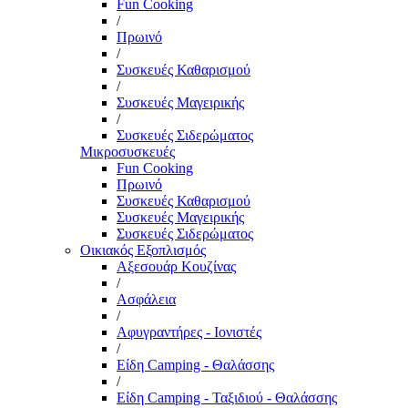
Fun Cooking
/
Πρωινό
/
Συσκευές Καθαρισμού
/
Συσκευές Μαγειρικής
/
Συσκευές Σιδερώματος
Μικροσυσκευές
Fun Cooking
Πρωινό
Συσκευές Καθαρισμού
Συσκευές Μαγειρικής
Συσκευές Σιδερώματος
Οικιακός Εξοπλισμός
Αξεσουάρ Κουζίνας
/
Ασφάλεια
/
Αφυγραντήρες - Ιονιστές
/
Είδη Camping - Θαλάσσης
/
Είδη Camping - Ταξιδιού - Θαλάσσης