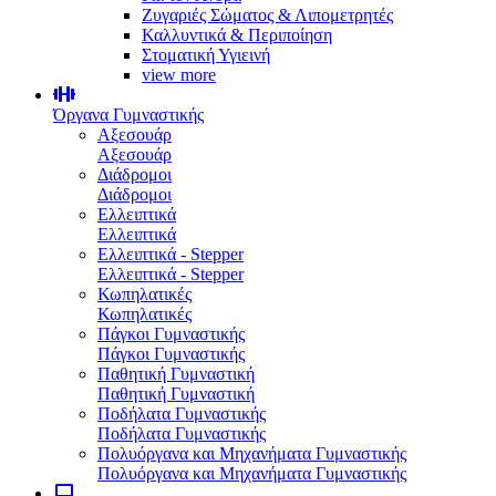
Ζυγαριές Σώματος & Λιπομετρητές
Καλλυντικά & Περιποίηση
Στοματική Υγιεινή
view more
Όργανα Γυμναστικής
Αξεσουάρ
Αξεσουάρ
Διάδρομοι
Διάδρομοι
Ελλειπτικά
Ελλειπτικά
Ελλειπτικά - Stepper
Ελλειπτικά - Stepper
Κωπηλατικές
Κωπηλατικές
Πάγκοι Γυμναστικής
Πάγκοι Γυμναστικής
Παθητική Γυμναστική
Παθητική Γυμναστική
Ποδήλατα Γυμναστικής
Ποδήλατα Γυμναστικής
Πολυόργανα και Μηχανήματα Γυμναστικής
Πολυόργανα και Μηχανήματα Γυμναστικής