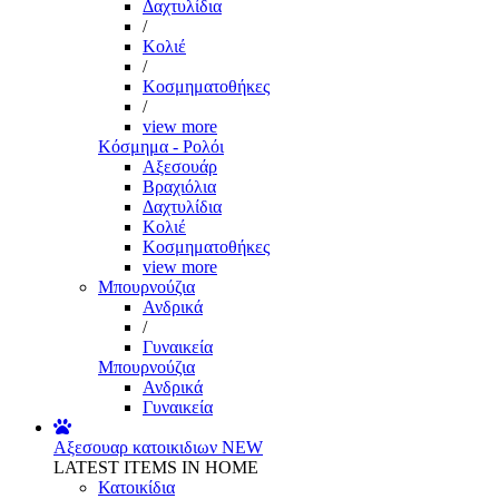
Δαχτυλίδια
/
Κολιέ
/
Κοσμηματοθήκες
/
view more
Κόσμημα - Ρολόι
Αξεσουάρ
Βραχιόλια
Δαχτυλίδια
Κολιέ
Κοσμηματοθήκες
view more
Μπουρνούζια
Ανδρικά
/
Γυναικεία
Μπουρνούζια
Ανδρικά
Γυναικεία
Αξεσουαρ κατοικιδιων
NEW
LATEST ITEMS IN HOME
Κατοικίδια