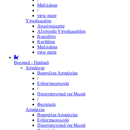
Μαξιλάρια
/
view more
Υπνοδωμάτιο
Ανωστρώματα
Αξεσουάρ Υπνοδωματίου
Κομοδίνο
Κρεβάτια
Μαξιλάρια
view more
Βρεφικά - Παιδικά
Ασφάλεια
Βραχιόλια Ασφαλείας
/
Ενδοεπικοινωνία
/
Προστατευτικά για Μωρά
/
Φωτισμός
Ασφάλεια
Βραχιόλια Ασφαλείας
Ενδοεπικοινωνία
Προστατευτικά για Μωρά