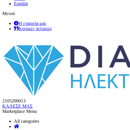
English
Μενού
Η εταιρεία μας
Κριτικές πελατών
2105200013
ΚΑΛΕΣΕ ΜΑΣ
Marketplace Menu
All categories