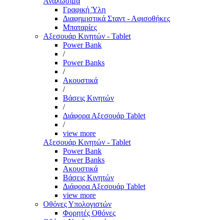
Αναλώσιμα
Γραφική Ύλη
Διαφημιστικά Σταντ - Αφισοθήκες
Μπαταρίες
Αξεσουάρ Κινητών - Tablet
Power Bank
/
Power Banks
/
Ακουστικά
/
Βάσεις Κινητών
/
Διάφορα Αξεσουάρ Tablet
/
view more
Αξεσουάρ Κινητών - Tablet
Power Bank
Power Banks
Ακουστικά
Βάσεις Κινητών
Διάφορα Αξεσουάρ Tablet
view more
Οθόνες Υπολογιστών
Φορητές Οθόνες