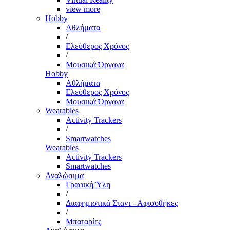
view more
Hobby
Αθλήματα
/
Ελεύθερος Χρόνος
/
Μουσικά Όργανα
Hobby
Αθλήματα
Ελεύθερος Χρόνος
Μουσικά Όργανα
Wearables
Activity Trackers
/
Smartwatches
Wearables
Activity Trackers
Smartwatches
Αναλώσιμα
Γραφική Ύλη
/
Διαφημιστικά Σταντ - Αφισοθήκες
/
Μπαταρίες