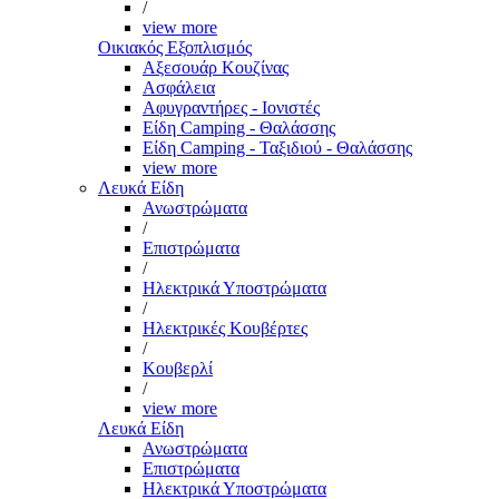
/
view more
Οικιακός Εξοπλισμός
Αξεσουάρ Κουζίνας
Ασφάλεια
Αφυγραντήρες - Ιονιστές
Είδη Camping - Θαλάσσης
Είδη Camping - Ταξιδιού - Θαλάσσης
view more
Λευκά Είδη
Ανωστρώματα
/
Επιστρώματα
/
Ηλεκτρικά Υποστρώματα
/
Ηλεκτρικές Κουβέρτες
/
Κουβερλί
/
view more
Λευκά Είδη
Ανωστρώματα
Επιστρώματα
Ηλεκτρικά Υποστρώματα