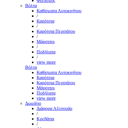
Φωτισμός
Βόλτα
Καθίσματα Αυτοκινήτου
/
Καρότσια
/
Καρότσια Περιπάτου
/
Μάρσιποι
/
Ποδήλατα
/
view more
Βόλτα
Καθίσματα Αυτοκινήτου
Καρότσια
Καρότσια Περιπάτου
Μάρσιποι
Ποδήλατα
view more
Δωμάτιο
Διάφορα Αξεσουάρ
/
Κρεβάτια
/