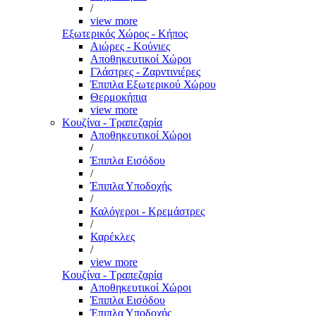
/
view more
Εξωτερικός Χώρος - Κήπος
Αιώρες - Κούνιες
Αποθηκευτικοί Χώροι
Γλάστρες - Ζαρντινιέρες
Έπιπλα Εξωτερικού Χώρου
Θερμοκήπια
view more
Κουζίνα - Τραπεζαρία
Αποθηκευτικοί Χώροι
/
Έπιπλα Εισόδου
/
Έπιπλα Υποδοχής
/
Καλόγεροι - Κρεμάστρες
/
Καρέκλες
/
view more
Κουζίνα - Τραπεζαρία
Αποθηκευτικοί Χώροι
Έπιπλα Εισόδου
Έπιπλα Υποδοχής