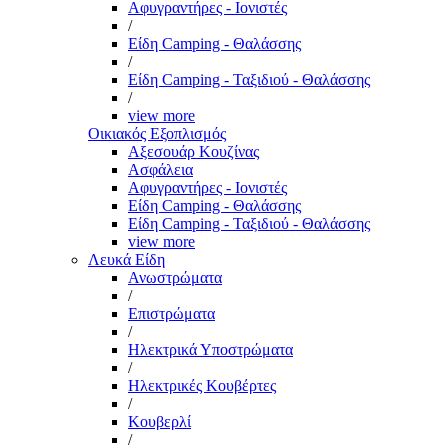
Αφυγραντήρες - Ιονιστές
/
Είδη Camping - Θαλάσσης
/
Είδη Camping - Ταξιδιού - Θαλάσσης
/
view more
Οικιακός Εξοπλισμός
Αξεσουάρ Κουζίνας
Ασφάλεια
Αφυγραντήρες - Ιονιστές
Είδη Camping - Θαλάσσης
Είδη Camping - Ταξιδιού - Θαλάσσης
view more
Λευκά Είδη
Ανωστρώματα
/
Επιστρώματα
/
Ηλεκτρικά Υποστρώματα
/
Ηλεκτρικές Κουβέρτες
/
Κουβερλί
/