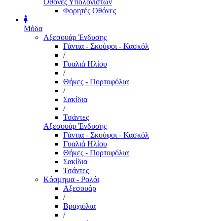
Οθόνες Υπολογιστών
Φορητές Οθόνες
Μόδα
Αξεσουάρ Ένδυσης
Γάντια - Σκούφοι - Κασκόλ
/
Γυαλιά Ηλίου
/
Θήκες - Πορτοφόλια
/
Σακίδια
/
Τσάντες
Αξεσουάρ Ένδυσης
Γάντια - Σκούφοι - Κασκόλ
Γυαλιά Ηλίου
Θήκες - Πορτοφόλια
Σακίδια
Τσάντες
Κόσμημα - Ρολόι
Αξεσουάρ
/
Βραχιόλια
/