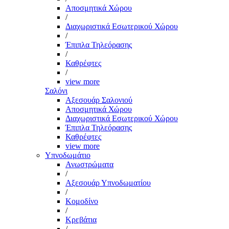
Αποσμητικά Χώρου
/
Διαχωριστικά Εσωτερικού Χώρου
/
Έπιπλα Τηλεόρασης
/
Καθρέφτες
/
view more
Σαλόνι
Αξεσουάρ Σαλονιού
Αποσμητικά Χώρου
Διαχωριστικά Εσωτερικού Χώρου
Έπιπλα Τηλεόρασης
Καθρέφτες
view more
Υπνοδωμάτιο
Ανωστρώματα
/
Αξεσουάρ Υπνοδωματίου
/
Κομοδίνο
/
Κρεβάτια
/