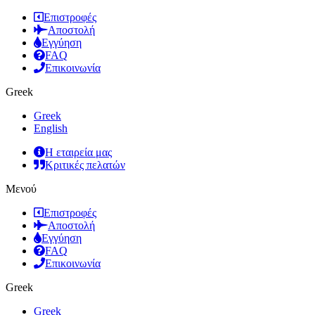
Επιστροφές
Αποστολή
Εγγύηση
FAQ
Επικοινωνία
Greek
Greek
English
Η εταιρεία μας
Κριτικές πελατών
Μενού
Επιστροφές
Αποστολή
Εγγύηση
FAQ
Επικοινωνία
Greek
Greek