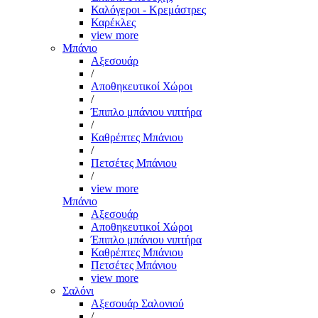
Καλόγεροι - Κρεμάστρες
Καρέκλες
view more
Μπάνιο
Αξεσουάρ
/
Αποθηκευτικοί Χώροι
/
Έπιπλο μπάνιου νιπτήρα
/
Καθρέπτες Μπάνιου
/
Πετσέτες Μπάνιου
/
view more
Μπάνιο
Αξεσουάρ
Αποθηκευτικοί Χώροι
Έπιπλο μπάνιου νιπτήρα
Καθρέπτες Μπάνιου
Πετσέτες Μπάνιου
view more
Σαλόνι
Αξεσουάρ Σαλονιού
/