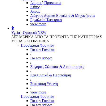
Aτομική Προστασία
Kήπος
Αέρας
Διάφορα Δομικά Εργαλεία & Μηχανήματα
Εργαλεία Ηλεκτρικά
view more
Υγεία - Ομορφιά
NEW
ΔΕΣ ΜΕΡΙΚΑ ΑΠΌ ΤΑ ΠΡΟΪΌΝΤΑ ΤΗΣ ΚΑΤΗΓΟΡΙΑΣ
ΥΓΕΙΑ ΚΑΙ ΟΜΟΡΦΙΑ
Προσωπική Φροντίδα
Για την Γυναίκα
/
Για τον Άνδρα
/
Ζυγαριές Σώματος & Λιπομετρητές
/
Καλλυντικά & Περιποίηση
/
Στοματική Υγιεινή
/
view more
Προσωπική Φροντίδα
Για την Γυναίκα
Για τον Άνδρα