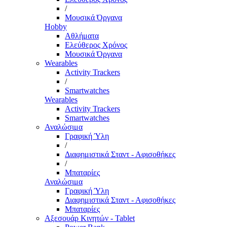
/
Μουσικά Όργανα
Hobby
Αθλήματα
Ελεύθερος Χρόνος
Μουσικά Όργανα
Wearables
Activity Trackers
/
Smartwatches
Wearables
Activity Trackers
Smartwatches
Αναλώσιμα
Γραφική Ύλη
/
Διαφημιστικά Σταντ - Αφισοθήκες
/
Μπαταρίες
Αναλώσιμα
Γραφική Ύλη
Διαφημιστικά Σταντ - Αφισοθήκες
Μπαταρίες
Αξεσουάρ Κινητών - Tablet