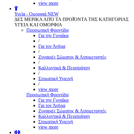
view more
Υγεία - Ομορφιά
NEW
ΔΕΣ ΜΕΡΙΚΑ ΑΠΌ ΤΑ ΠΡΟΪΌΝΤΑ ΤΗΣ ΚΑΤΗΓΟΡΙΑΣ
ΥΓΕΙΑ ΚΑΙ ΟΜΟΡΦΙΑ
Προσωπική Φροντίδα
Για την Γυναίκα
/
Για τον Άνδρα
/
Ζυγαριές Σώματος & Λιπομετρητές
/
Καλλυντικά & Περιποίηση
/
Στοματική Υγιεινή
/
view more
Προσωπική Φροντίδα
Για την Γυναίκα
Για τον Άνδρα
Ζυγαριές Σώματος & Λιπομετρητές
Καλλυντικά & Περιποίηση
Στοματική Υγιεινή
view more