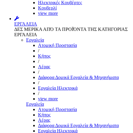
Ηλεκτρικές Κουβέρτες
Κουβερλί
view more
ΕΡΓΑΛΕΙΑ
ΔΕΣ ΜΕΡΙΚΑ ΑΠΌ ΤΑ ΠΡΟΪΌΝΤΑ ΤΗΣ ΚΑΤΗΓΟΡΙΑΣ
ΕΡΓΑΛΕΙΑ
Εργαλεία
Aτομική Προστασία
/
Kήπος
/
Αέρας
/
Διάφορα Δομικά Εργαλεία & Μηχανήματα
/
Εργαλεία Ηλεκτρικά
/
view more
Εργαλεία
Aτομική Προστασία
Kήπος
Αέρας
Διάφορα Δομικά Εργαλεία & Μηχανήματα
Εργαλεία Ηλεκτρικά