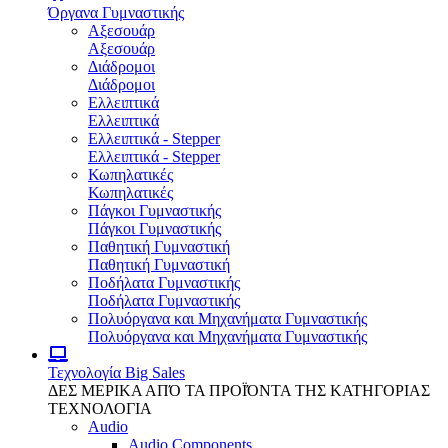
Όργανα Γυμναστικής
Αξεσουάρ
Αξεσουάρ
Διάδρομοι
Διάδρομοι
Ελλειπτικά
Ελλειπτικά
Ελλειπτικά - Stepper
Ελλειπτικά - Stepper
Κωπηλατικές
Κωπηλατικές
Πάγκοι Γυμναστικής
Πάγκοι Γυμναστικής
Παθητική Γυμναστική
Παθητική Γυμναστική
Ποδήλατα Γυμναστικής
Ποδήλατα Γυμναστικής
Πολυόργανα και Μηχανήματα Γυμναστικής
Πολυόργανα και Μηχανήματα Γυμναστικής
Τεχνολογία
Big Sales
ΔΕΣ ΜΕΡΙΚΑ ΑΠΌ ΤΑ ΠΡΟΪΌΝΤΑ ΤΗΣ ΚΑΤΗΓΟΡΙΑΣ
ΤΕΧΝΟΛΟΓΙΑ
Audio
Audio Components