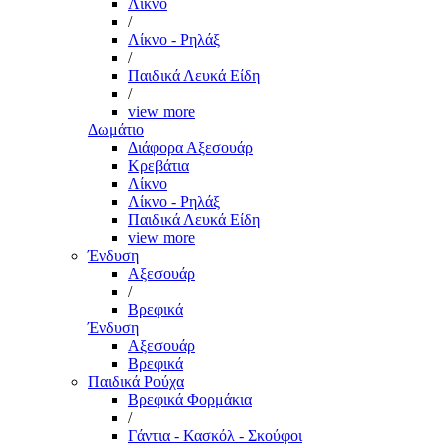
Λίκνο
/
Λίκνο - Ρηλάξ
/
Παιδικά Λευκά Είδη
/
view more
Δωμάτιο
Διάφορα Αξεσουάρ
Κρεβάτια
Λίκνο
Λίκνο - Ρηλάξ
Παιδικά Λευκά Είδη
view more
Ένδυση
Αξεσουάρ
/
Βρεφικά
Ένδυση
Αξεσουάρ
Βρεφικά
Παιδικά Ρούχα
Βρεφικά Φορμάκια
/
Γάντια - Κασκόλ - Σκούφοι