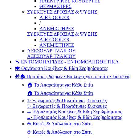
ΗΛΕΚΤΡΙΚΕΣ ΚΟΥΒΕΡΤΕΣ
ΘΕΡΜΑΣΤΡΕΣ
ΣΥΣΚΕΥΕΣ ΔΡΟΣΙΑΣ & ΨΥΞΗΣ
AIR COOLER
/
ΑΝΕΜΙΣΤΗΡΕΣ
ΣΥΣΚΕΥΕΣ ΔΡΟΣΙΑΣ & ΨΥΞΗΣ
AIR COOLER
ΑΝΕΜΙΣΤΗΡΕΣ
ΑΞΕΣΟΥΑΡ ΤΖΑΚΙΟΥ
ΑΞΕΣΟΥΑΡ ΤΖΑΚΙΟΥ
🦟 ΕΝΤΟΜΟΠΑΓΙΔΕΣ - ΕΝΤΟΜΟΑΠΩΘΗΤΙΚΑ
🍽️ Οργάνωση Κουζίνας & Είδη Σερβιρίσματος
🎁🏠 Προτάσεις δώρων • Επιλογές για το σπίτι • Για σένα
🏠 Τα Απαραίτητα για Κάθε Σπίτι
🏠 Τα Απαραίτητα για Κάθε Σπίτι
✨ Ξεχωριστές & Πρωτότυπες Συσκευές
✨ Ξεχωριστές & Πρωτότυπες Συσκευές
🍳 Εξοπλισμός Κουζίνας & Είδη Σερβιρίσματος
🍳 Εξοπλισμός Κουζίνας & Είδη Σερβιρίσματος
☕ Καφές & Απόλαυση στο Σπίτι
☕ Καφές & Απόλαυση στο Σπίτι