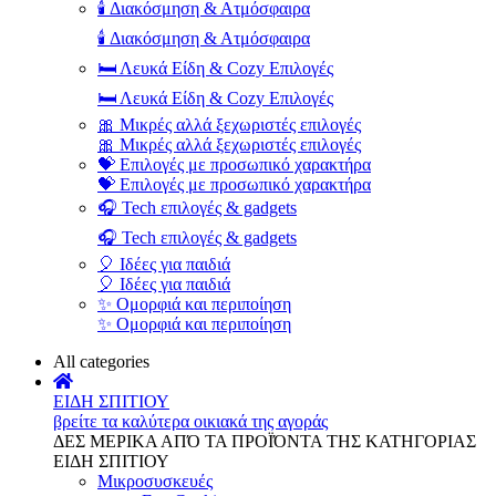
🕯️ Διακόσμηση & Ατμόσφαιρα
🕯️ Διακόσμηση & Ατμόσφαιρα
🛏️ Λευκά Είδη & Cozy Επιλογές
🛏️ Λευκά Είδη & Cozy Επιλογές
🎀 Μικρές αλλά ξεχωριστές επιλογές
🎀 Μικρές αλλά ξεχωριστές επιλογές
💝 Επιλογές με προσωπικό χαρακτήρα
💝 Επιλογές με προσωπικό χαρακτήρα
🎧 Tech επιλογές & gadgets
🎧 Tech επιλογές & gadgets
🎈 Ιδέες για παιδιά
🎈 Ιδέες για παιδιά
✨ Ομορφιά και περιποίηση
✨ Ομορφιά και περιποίηση
All categories
ΕΙΔΗ ΣΠΙΤΙΟΥ
βρείτε τα καλύτερα οικιακά της αγοράς
ΔΕΣ ΜΕΡΙΚΑ ΑΠΌ ΤΑ ΠΡΟΪΌΝΤΑ ΤΗΣ ΚΑΤΗΓΟΡΙΑΣ
ΕΙΔΗ ΣΠΙΤΙΟΥ
Μικροσυσκευές