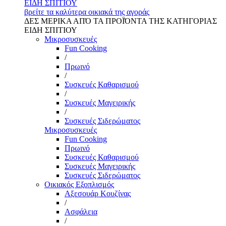
ΕΙΔΗ ΣΠΙΤΙΟΥ
βρείτε τα καλύτερα οικιακά της αγοράς
ΔΕΣ ΜΕΡΙΚΑ ΑΠΌ ΤΑ ΠΡΟΪΌΝΤΑ ΤΗΣ ΚΑΤΗΓΟΡΙΑΣ
ΕΙΔΗ ΣΠΙΤΙΟΥ
Μικροσυσκευές
Fun Cooking
/
Πρωινό
/
Συσκευές Καθαρισμού
/
Συσκευές Μαγειρικής
/
Συσκευές Σιδερώματος
Μικροσυσκευές
Fun Cooking
Πρωινό
Συσκευές Καθαρισμού
Συσκευές Μαγειρικής
Συσκευές Σιδερώματος
Οικιακός Εξοπλισμός
Αξεσουάρ Κουζίνας
/
Ασφάλεια
/