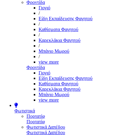
Φροντίδα
Γιογιό
/
Είδη Εκπαίδευσης Φαγητού
/
Καθίσματα Φαγητού
/
Καρεκλάκια Φαγητού
/
Μπάνιο Μωρού
/
view more
Φροντίδα
Γιογιό
Είδη Εκπαίδευσης Φαγητού
Καθίσματα Φαγητού
Καρεκλάκια Φαγητού
Μπάνιο Μωρού
view more
Φωτιστικά
Πορτατίφ
Πορτατίφ
Φωτιστικά Δαπέδου
Φωτιστικά Δαπέδου