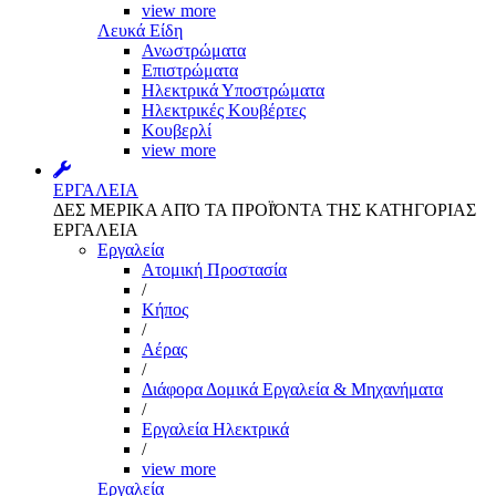
view more
Λευκά Είδη
Ανωστρώματα
Επιστρώματα
Ηλεκτρικά Υποστρώματα
Ηλεκτρικές Κουβέρτες
Κουβερλί
view more
ΕΡΓΑΛΕΙΑ
ΔΕΣ ΜΕΡΙΚΑ ΑΠΌ ΤΑ ΠΡΟΪΌΝΤΑ ΤΗΣ ΚΑΤΗΓΟΡΙΑΣ
ΕΡΓΑΛΕΙΑ
Εργαλεία
Aτομική Προστασία
/
Kήπος
/
Αέρας
/
Διάφορα Δομικά Εργαλεία & Μηχανήματα
/
Εργαλεία Ηλεκτρικά
/
view more
Εργαλεία