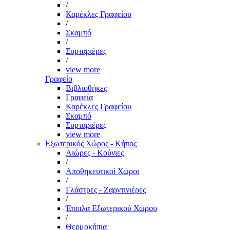
/
Καρέκλες Γραφείου
/
Σκαμπό
/
Συρταριέρες
/
view more
Γραφείο
Βιβλιοθήκες
Γραφεία
Καρέκλες Γραφείου
Σκαμπό
Συρταριέρες
view more
Εξωτερικός Χώρος - Κήπος
Αιώρες - Κούνιες
/
Αποθηκευτικοί Χώροι
/
Γλάστρες - Ζαρντινιέρες
/
Έπιπλα Εξωτερικού Χώρου
/
Θερμοκήπια