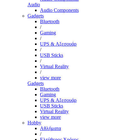
Audio
Audio Components
Gadgets
Bluetooth
/
Gaming
/
UPS & Αξεσουάρ
/
USB Sticks
/
Virtual Reality
/
view more
Gadgets
Bluetooth
Gaming
UPS & Αξεσουάρ
USB Sticks
Virtual Reality
view more
Hobby
Αθλήματα
/
Ελεύθερος Χρόνος