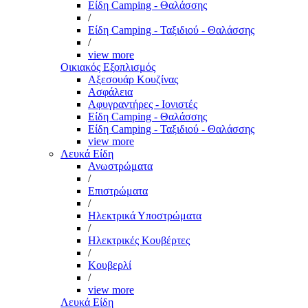
Είδη Camping - Θαλάσσης
/
Είδη Camping - Ταξιδιού - Θαλάσσης
/
view more
Οικιακός Εξοπλισμός
Αξεσουάρ Κουζίνας
Ασφάλεια
Αφυγραντήρες - Ιονιστές
Είδη Camping - Θαλάσσης
Είδη Camping - Ταξιδιού - Θαλάσσης
view more
Λευκά Είδη
Ανωστρώματα
/
Επιστρώματα
/
Ηλεκτρικά Υποστρώματα
/
Ηλεκτρικές Κουβέρτες
/
Κουβερλί
/
view more
Λευκά Είδη