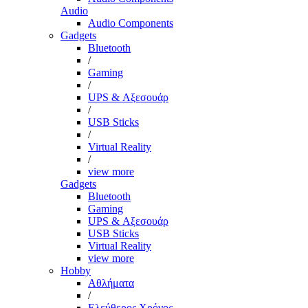
Audio
Audio Components
Gadgets
Bluetooth
/
Gaming
/
UPS & Αξεσουάρ
/
USB Sticks
/
Virtual Reality
/
view more
Gadgets
Bluetooth
Gaming
UPS & Αξεσουάρ
USB Sticks
Virtual Reality
view more
Hobby
Αθλήματα
/
Ελεύθερος Χρόνος