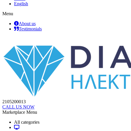
English
Menu
About us
Testimonials
2105200013
CALL US NOW
Marketplace Menu
All categories