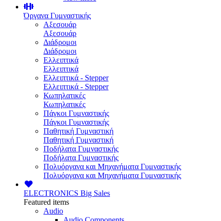
Όργανα Γυμναστικής
Αξεσουάρ
Αξεσουάρ
Διάδρομοι
Διάδρομοι
Ελλειπτικά
Ελλειπτικά
Ελλειπτικά - Stepper
Ελλειπτικά - Stepper
Κωπηλατικές
Κωπηλατικές
Πάγκοι Γυμναστικής
Πάγκοι Γυμναστικής
Παθητική Γυμναστική
Παθητική Γυμναστική
Ποδήλατα Γυμναστικής
Ποδήλατα Γυμναστικής
Πολυόργανα και Μηχανήματα Γυμναστικής
Πολυόργανα και Μηχανήματα Γυμναστικής
ELECTRONICS
Big Sales
Featured items
Audio
Audio Components