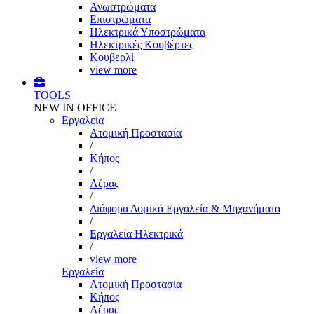
Ανωστρώματα
Επιστρώματα
Ηλεκτρικά Υποστρώματα
Ηλεκτρικές Κουβέρτες
Κουβερλί
view more
TOOLS
NEW IN OFFICE
Εργαλεία
Aτομική Προστασία
/
Kήπος
/
Αέρας
/
Διάφορα Δομικά Εργαλεία & Μηχανήματα
/
Εργαλεία Ηλεκτρικά
/
view more
Εργαλεία
Aτομική Προστασία
Kήπος
Αέρας