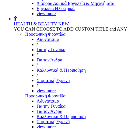
Διάφορα Δομικά Εργαλεία & Μηχανήματα
Εργαλεία Ηλεκτρικά
view more
HEALTH & BEAUTY
NEW
YOU CAN CHOOSE TO ADD CUSTOM TITLE and AN
Προσωπική Φροντίδα
Αδυνάτισμα
/
Για την Γυναίκα
/
Για τον Άνδρα
/
Καλλυντικά & Περιποίηση
/
Στοματική Υγιεινή
/
view more
Προσωπική Φροντίδα
Αδυνάτισμα
Για την Γυναίκα
Για τον Άνδρα
Καλλυντικά & Περιποίηση
Στοματική Υγιεινή
view more