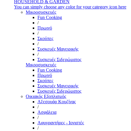
HOUSEHOLD & GARDEN
You can simply choose any color for your category icon here
Μικροσυσκευές
Fun Cooking
/
Πρωινό
/
Σκούπες
/
Συσκευές Μαγειρικής
/
Συσκευές Σιδερώματος
Μικροσυσκευές
Fun Cooking
Πρωινό
Σκούπες
Συσκευές Μαγειρικής
Συσκευές Σιδερώματος
Οικιακός Εξοπλισμός
Αξεσουάρ Κουζίνας
/
Ασφάλεια
/
Αφυγραντήρες - Ιονιστές
/