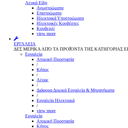
Λευκά Είδη
Ανωστρώματα
Επιστρώματα
Ηλεκτρικά Υποστρώματα
Ηλεκτρικές Κουβέρτες
Κουβερλί
view more
ΕΡΓΑΛΕΙΑ
ΔΕΣ ΜΕΡΙΚΑ ΑΠΌ ΤΑ ΠΡΟΪΌΝΤΑ ΤΗΣ ΚΑΤΗΓΟΡΙΑΣ Ε
Εργαλεία
Aτομική Προστασία
/
Kήπος
/
Αέρας
/
Διάφορα Δομικά Εργαλεία & Μηχανήματα
/
Εργαλεία Ηλεκτρικά
/
view more
Εργαλεία
Aτομική Προστασία
Kήπος