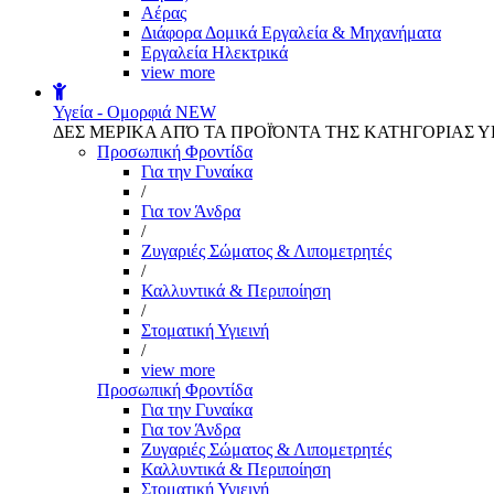
Αέρας
Διάφορα Δομικά Εργαλεία & Μηχανήματα
Εργαλεία Ηλεκτρικά
view more
Υγεία - Ομορφιά
NEW
ΔΕΣ ΜΕΡΙΚΑ ΑΠΌ ΤΑ ΠΡΟΪΌΝΤΑ ΤΗΣ ΚΑΤΗΓΟΡΙΑΣ Υ
Προσωπική Φροντίδα
Για την Γυναίκα
/
Για τον Άνδρα
/
Ζυγαριές Σώματος & Λιπομετρητές
/
Καλλυντικά & Περιποίηση
/
Στοματική Υγιεινή
/
view more
Προσωπική Φροντίδα
Για την Γυναίκα
Για τον Άνδρα
Ζυγαριές Σώματος & Λιπομετρητές
Καλλυντικά & Περιποίηση
Στοματική Υγιεινή