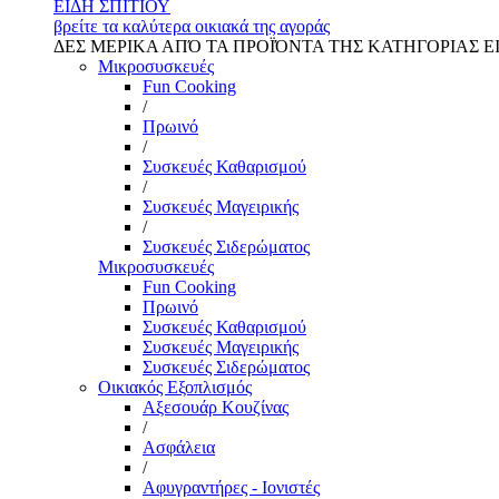
ΕΙΔΗ ΣΠΙΤΙΟΥ
βρείτε τα καλύτερα οικιακά της αγοράς
ΔΕΣ ΜΕΡΙΚΑ ΑΠΌ ΤΑ ΠΡΟΪΌΝΤΑ ΤΗΣ ΚΑΤΗΓΟΡΙΑΣ Ε
Μικροσυσκευές
Fun Cooking
/
Πρωινό
/
Συσκευές Καθαρισμού
/
Συσκευές Μαγειρικής
/
Συσκευές Σιδερώματος
Μικροσυσκευές
Fun Cooking
Πρωινό
Συσκευές Καθαρισμού
Συσκευές Μαγειρικής
Συσκευές Σιδερώματος
Οικιακός Εξοπλισμός
Αξεσουάρ Κουζίνας
/
Ασφάλεια
/
Αφυγραντήρες - Ιονιστές