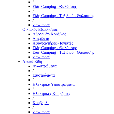
/
Είδη Camping - Θαλάσσης
/
Είδη Camping - Ταξιδιού - Θαλάσσης
/
view more
Οικιακός Εξοπλισμός
Αξεσουάρ Κουζίνας
Ασφάλεια
Αφυγραντήρες - Ιονιστές
Είδη Camping - Θαλάσσης
Είδη Camping - Ταξιδιού - Θαλάσσης
view more
Λευκά Είδη
Ανωστρώματα
/
Επιστρώματα
/
Ηλεκτρικά Υποστρώματα
/
Ηλεκτρικές Κουβέρτες
/
Κουβερλί
/
view more