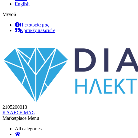
English
Μενού
Η εταιρεία μας
Κριτικές πελατών
2105200013
ΚΑΛΕΣΕ ΜΑΣ
Marketplace Menu
All categories