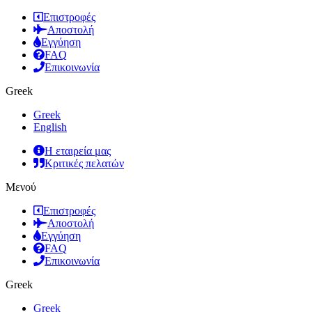
Επιστροφές
Αποστολή
Εγγύηση
FAQ
Επικοινωνία
Greek
Greek
English
Η εταιρεία μας
Κριτικές πελατών
Μενού
Επιστροφές
Αποστολή
Εγγύηση
FAQ
Επικοινωνία
Greek
Greek