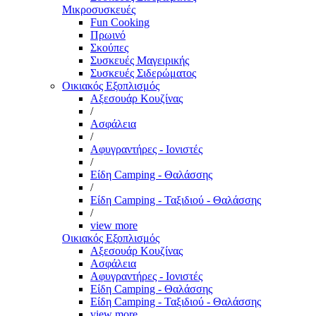
Μικροσυσκευές
Fun Cooking
Πρωινό
Σκούπες
Συσκευές Μαγειρικής
Συσκευές Σιδερώματος
Οικιακός Εξοπλισμός
Αξεσουάρ Κουζίνας
/
Ασφάλεια
/
Αφυγραντήρες - Ιονιστές
/
Είδη Camping - Θαλάσσης
/
Είδη Camping - Ταξιδιού - Θαλάσσης
/
view more
Οικιακός Εξοπλισμός
Αξεσουάρ Κουζίνας
Ασφάλεια
Αφυγραντήρες - Ιονιστές
Είδη Camping - Θαλάσσης
Είδη Camping - Ταξιδιού - Θαλάσσης
view more