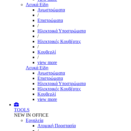
Λευκά Είδη
Ανωστρώματα
/
Επιστρώματα
/
Ηλεκτρικά Υποστρώματα
/
Ηλεκτρικές Κουβέρτες
/
Κουβερλί
/
view more
Λευκά Είδη
Ανωστρώματα
Επιστρώματα
Ηλεκτρικά Υποστρώματα
Ηλεκτρικές Κουβέρτες
Κουβερλί
view more
TOOLS
NEW IN OFFICE
Εργαλεία
Aτομική Προστασία
/