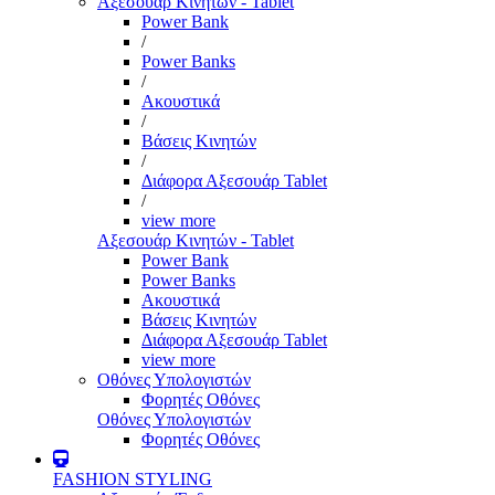
Αξεσουάρ Κινητών - Tablet
Power Bank
/
Power Banks
/
Ακουστικά
/
Βάσεις Κινητών
/
Διάφορα Αξεσουάρ Tablet
/
view more
Αξεσουάρ Κινητών - Tablet
Power Bank
Power Banks
Ακουστικά
Βάσεις Κινητών
Διάφορα Αξεσουάρ Tablet
view more
Οθόνες Υπολογιστών
Φορητές Οθόνες
Οθόνες Υπολογιστών
Φορητές Οθόνες
FASHION STYLING