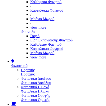
Καθίσματα Φαγητού
/
Καρεκλάκια Φαγητού
/
Μπάνιο Μωρού
/
view more
Φροντίδα
Γιογιό
Είδη Εκπαίδευσης Φαγητού
Καθίσματα Φαγητού
Καρεκλάκια Φαγητού
Μπάνιο Μωρού
view more
Φωτιστικά
Πορτατίφ
Πορτατίφ
Φωτιστικά Δαπέδου
Φωτιστικά Δαπέδου
Φωτιστικά Ηλιακά
Φωτιστικά Ηλιακά
Φωτιστικά Οροφής
Φωτιστικά Οροφής