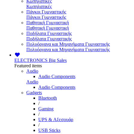
Κωπηλατικές
Κωπηλατικές
Πάγκοι Γυμναστικής
Πάγκοι Γυμναστικής
Παθητική Γυμναστική
Παθητική Γυμναστική
Ποδήλατα Γυμναστικής
Ποδήλατα Γυμναστικής
Πολυόργανα και Μηχανήματα Γυμναστικής
Πολυόργανα και Μηχανήματα Γυμναστικής
ELECTRONICS
Big Sales
Featured items
Audio
Audio Components
Audio
Audio Components
Gadgets
Bluetooth
/
Gaming
/
UPS & Αξεσουάρ
/
USB Sticks