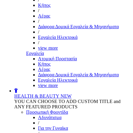
Kήπος
/
Αέρας
/
Διάφορα Δομικά Εργαλεία & Μηχανήματα
/
Εργαλεία Ηλεκτρικά
/
view more
Εργαλεία
Aτομική Προστασία
Kήπος
Αέρας
Διάφορα Δομικά Εργαλεία & Μηχανήματα
Εργαλεία Ηλεκτρικά
view more
HEALTH & BEAUTY
NEW
YOU CAN CHOOSE TO ADD CUSTOM TITLE and
ANY FEATURED PRODUCTS
Προσωπική Φροντίδα
Αδυνάτισμα
/
Για την Γυναίκα