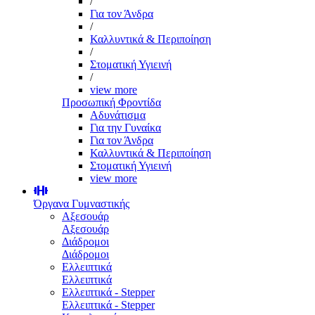
/
Για τον Άνδρα
/
Καλλυντικά & Περιποίηση
/
Στοματική Υγιεινή
/
view more
Προσωπική Φροντίδα
Αδυνάτισμα
Για την Γυναίκα
Για τον Άνδρα
Καλλυντικά & Περιποίηση
Στοματική Υγιεινή
view more
Όργανα Γυμναστικής
Αξεσουάρ
Αξεσουάρ
Διάδρομοι
Διάδρομοι
Ελλειπτικά
Ελλειπτικά
Ελλειπτικά - Stepper
Ελλειπτικά - Stepper