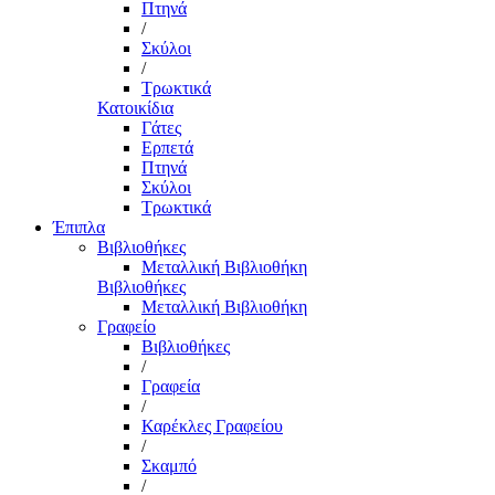
Πτηνά
/
Σκύλοι
/
Τρωκτικά
Κατοικίδια
Γάτες
Ερπετά
Πτηνά
Σκύλοι
Τρωκτικά
Έπιπλα
Βιβλιοθήκες
Μεταλλική Βιβλιοθήκη
Βιβλιοθήκες
Μεταλλική Βιβλιοθήκη
Γραφείο
Βιβλιοθήκες
/
Γραφεία
/
Καρέκλες Γραφείου
/
Σκαμπό
/