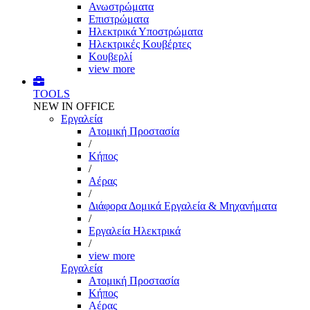
Ανωστρώματα
Επιστρώματα
Ηλεκτρικά Υποστρώματα
Ηλεκτρικές Κουβέρτες
Κουβερλί
view more
TOOLS
NEW IN OFFICE
Εργαλεία
Aτομική Προστασία
/
Kήπος
/
Αέρας
/
Διάφορα Δομικά Εργαλεία & Μηχανήματα
/
Εργαλεία Ηλεκτρικά
/
view more
Εργαλεία
Aτομική Προστασία
Kήπος
Αέρας