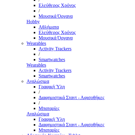
Ελεύθερος Χρόνος
/
Μουσικά Όργανα
Hobby
Αθλήματα
Ελεύθερος Χρόνος
Μουσικά Όργανα
Wearables
Activity Trackers
/
Smartwatches
Wearables
Activity Trackers
Smartwatches
Αναλώσιμα
Γραφική Ύλη
/
Διαφημιστικά Σταντ - Αφισοθήκες
/
Μπαταρίες
Αναλώσιμα
Γραφική Ύλη
Διαφημιστικά Σταντ - Αφισοθήκες
Μπαταρίες