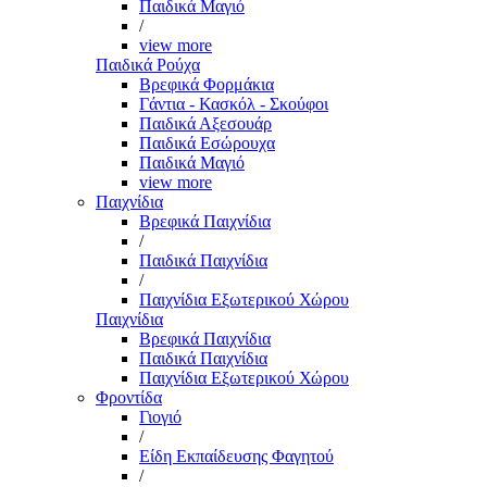
Παιδικά Μαγιό
/
view more
Παιδικά Ρούχα
Βρεφικά Φορμάκια
Γάντια - Κασκόλ - Σκούφοι
Παιδικά Αξεσουάρ
Παιδικά Εσώρουχα
Παιδικά Μαγιό
view more
Παιχνίδια
Βρεφικά Παιχνίδια
/
Παιδικά Παιχνίδια
/
Παιχνίδια Εξωτερικού Χώρου
Παιχνίδια
Βρεφικά Παιχνίδια
Παιδικά Παιχνίδια
Παιχνίδια Εξωτερικού Χώρου
Φροντίδα
Γιογιό
/
Είδη Εκπαίδευσης Φαγητού
/