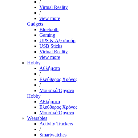
/
Virtual Reality
/
view more
Gadgets
Bluetooth
Gaming
UPS & Αξεσουάρ
USB Sticks
Virtual Reality
view more
Hobby
Αθλήματα
/
Ελεύθερος Χρόνος
/
Μουσικά Όργανα
Hobby
Αθλήματα
Ελεύθερος Χρόνος
Μουσικά Όργανα
Wearables
Activity Trackers
/
Smartwatches