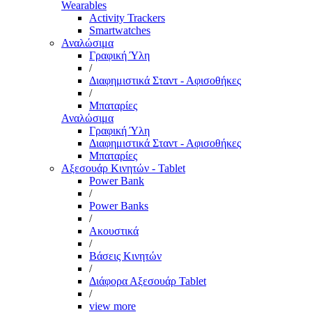
Wearables
Activity Trackers
Smartwatches
Αναλώσιμα
Γραφική Ύλη
/
Διαφημιστικά Σταντ - Αφισοθήκες
/
Μπαταρίες
Αναλώσιμα
Γραφική Ύλη
Διαφημιστικά Σταντ - Αφισοθήκες
Μπαταρίες
Αξεσουάρ Κινητών - Tablet
Power Bank
/
Power Banks
/
Ακουστικά
/
Βάσεις Κινητών
/
Διάφορα Αξεσουάρ Tablet
/
view more