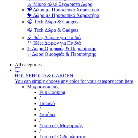
🎀 Μικρά αλλά Ξεχωριστά Δώρα
💝 Δώρα με Προσωπικό Χαρακτήρα
💝 Δώρα με Προσωπικό Χαρακτήρα
🎧 Tech Δώρα & Gadgets
🎧 Tech Δώρα & Gadgets
🎈 Ιδέες Δώρων για Παιδιά
🎈 Ιδέες Δώρων για Παιδιά
✨ Δώρα Ομορφιάς & Περιποίησης
✨ Δώρα Ομορφιάς & Περιποίησης
All categories
HOUSEHOLD & GARDEN
You can simply choose any color for your category icon here
Μικροσυσκευές
Fun Cooking
/
Πρωινό
/
Σκούπες
/
Συσκευές Μαγειρικής
/
Συσκευές Σιδερώματος