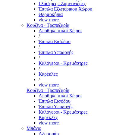
Γλάστρες - Ζαρντινιέρες
Έπιπλα Εξωτερικού Χώρου
Θερμοκήπια
view more
Κουζίνα - Τραπεζαρία
Αποθηκευτικοί Χώροι
/
Έπιπλα Εισόδου
/
Έπιπλα Υποδοχής
/
Καλόγεροι - Κρεμάστρες
/
Καρέκλες
/
view more
Κουζίνα - Τραπεζαρία
Αποθηκευτικοί Χώροι
Έπιπλα Εισόδου
Έπιπλα Υποδοχής
Καλόγεροι - Κρεμάστρες
Καρέκλες
view more
Μπάνιο
Αξεσουάρ