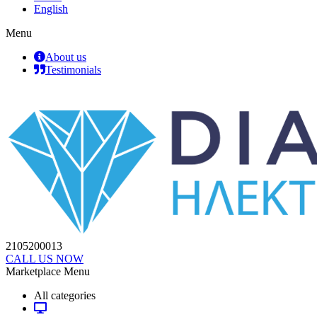
English
Menu
About us
Testimonials
2105200013
CALL US NOW
Marketplace Menu
All categories