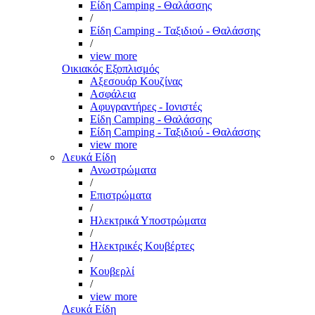
Είδη Camping - Θαλάσσης
/
Είδη Camping - Ταξιδιού - Θαλάσσης
/
view more
Οικιακός Εξοπλισμός
Αξεσουάρ Κουζίνας
Ασφάλεια
Αφυγραντήρες - Ιονιστές
Είδη Camping - Θαλάσσης
Είδη Camping - Ταξιδιού - Θαλάσσης
view more
Λευκά Είδη
Ανωστρώματα
/
Επιστρώματα
/
Ηλεκτρικά Υποστρώματα
/
Ηλεκτρικές Κουβέρτες
/
Κουβερλί
/
view more
Λευκά Είδη