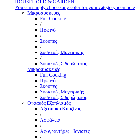
HOUSEHOLD & GARDEN
You can simply choose any color for your category icon here
Μικροσυσκευές
Fun Cooking
/
Πρωινό
/
Σκούπες
/
Συσκευές Μαγειρικής
/
Συσκευές Σιδερώματος
Μικροσυσκευές
Fun Cooking
Πρωινό
Σκούπες
Συσκευές Μαγειρικής
Συσκευές Σιδερώματος
Οικιακός Εξοπλισμός
Αξεσουάρ Κουζίνας
/
Ασφάλεια
/
Αφυγραντήρες - Ιονιστές
/