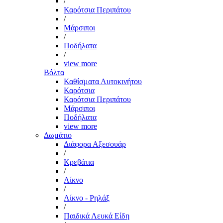
/
Καρότσια Περιπάτου
/
Μάρσιποι
/
Ποδήλατα
/
view more
Βόλτα
Καθίσματα Αυτοκινήτου
Καρότσια
Καρότσια Περιπάτου
Μάρσιποι
Ποδήλατα
view more
Δωμάτιο
Διάφορα Αξεσουάρ
/
Κρεβάτια
/
Λίκνο
/
Λίκνο - Ρηλάξ
/
Παιδικά Λευκά Είδη