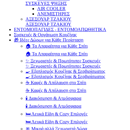
ΣΥΣΚΕΥΕΣ ΨΗΞΗΣ
AIR COOLER
ΑΝΕΜΙΣΤΗΡΕΣ
ΑΞΕΣΟΥΑΡ ΤΖΑΚΙΟΥ
ΑΞΕΣΟΥΑΡ ΤΖΑΚΙΟΥ
ΕΝΤΟΜΟΠΑΓΙΔΕΣ - ΕΝΤΟΜΟΑΠΩΘΗΤΙΚΑ
Συσκευές & Οργάνωση Κουζίνας
🎁 Ιδέες Δώρων για Κάθε Περίσταση
🏠 Τα Απαραίτητα για Κάθε Σπίτι
🏠 Τα Απαραίτητα για Κάθε Σπίτι
✨ Ξεχωριστές & Πρωτότυπες Συσκευές
✨ Ξεχωριστές & Πρωτότυπες Συσκευές
🍳 Εξοπλισμός Κουζίνας & Σερβιρίσματος
🍳 Εξοπλισμός Κουζίνας & Σερβιρίσματος
☕ Καφές & Απόλαυση στο Σπίτι
☕ Καφές & Απόλαυση στο Σπίτι
🕯️ Διακόσμηση & Ατμόσφαιρα
🕯️ Διακόσμηση & Ατμόσφαιρα
🛏️ Λευκά Είδη & Cozy Επιλογές
🛏️ Λευκά Είδη & Cozy Επιλογές
🎀 Μικρά αλλά Ξεχωριστά Δώρα