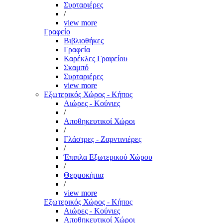
Συρταριέρες
/
view more
Γραφείο
Βιβλιοθήκες
Γραφεία
Καρέκλες Γραφείου
Σκαμπό
Συρταριέρες
view more
Εξωτερικός Χώρος - Κήπος
Αιώρες - Κούνιες
/
Αποθηκευτικοί Χώροι
/
Γλάστρες - Ζαρντινιέρες
/
Έπιπλα Εξωτερικού Χώρου
/
Θερμοκήπια
/
view more
Εξωτερικός Χώρος - Κήπος
Αιώρες - Κούνιες
Αποθηκευτικοί Χώροι