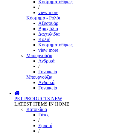
Κοσμηματοθήκες
/
view more
Κόσμημα - Ρολόι
Αξεσουάρ
Βραχιόλια
Δαχτυλίδια
Κολιέ
Κοσμηματοθήκες
view more
Μπουρνούζια
Ανδρικά
/
Γυναικεία
Μπουρνούζια
Ανδρικά
Γυναικεία
PET PRODUCTS
NEW
LATEST ITEMS IN HOME
Κατοικίδια
Γάτες
/
Ερπετά
/