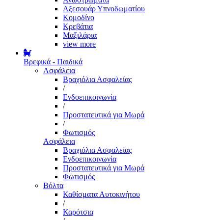
Αξεσουάρ Υπνοδωματίου
Κομοδίνο
Κρεβάτια
Μαξιλάρια
view more
Βρεφικά - Παιδικά
Ασφάλεια
Βραχιόλια Ασφαλείας
/
Ενδοεπικοινωνία
/
Προστατευτικά για Μωρά
/
Φωτισμός
Ασφάλεια
Βραχιόλια Ασφαλείας
Ενδοεπικοινωνία
Προστατευτικά για Μωρά
Φωτισμός
Βόλτα
Καθίσματα Αυτοκινήτου
/
Καρότσια