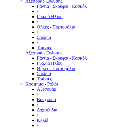
Αξεσουάρ Ένδυσης
Γάντια - Σκούφοι - Κασκόλ
/
Γυαλιά Ηλίου
/
Θήκες - Πορτοφόλια
/
Σακίδια
/
Τσάντες
Αξεσουάρ Ένδυσης
Γάντια - Σκούφοι - Κασκόλ
Γυαλιά Ηλίου
Θήκες - Πορτοφόλια
Σακίδια
Τσάντες
Κόσμημα - Ρολόι
Αξεσουάρ
/
Βραχιόλια
/
Δαχτυλίδια
/
Κολιέ
/