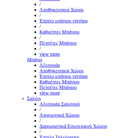
/
Αποθηκευτικοί Χώροι
/
Έπιπλο μπάνιου νιπτήρα
/
Καθρέπτες Μπάνιου
/
Πετσέτες Μπάνιου
/
view more
Μπάνιο
Αξεσουάρ
Αποθηκευτικοί Χώροι
Έπιπλο μπάνιου νιπτήρα
Καθρέπτες Μπάνιου
Πετσέτες Μπάνιου
view more
Σαλόνι
Αξεσουάρ Σαλονιού
/
Αποσμητικά Χώρου
/
Διαχωριστικά Εσωτερικού Χώρου
/
Έπιπλα Τηλεόρασης