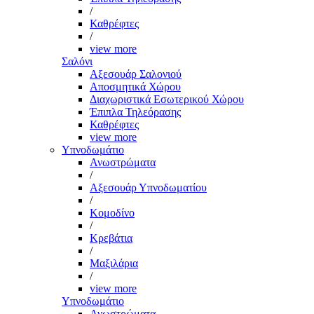
/
Καθρέφτες
/
view more
Σαλόνι
Αξεσουάρ Σαλονιού
Αποσμητικά Χώρου
Διαχωριστικά Εσωτερικού Χώρου
Έπιπλα Τηλεόρασης
Καθρέφτες
view more
Υπνοδωμάτιο
Ανωστρώματα
/
Αξεσουάρ Υπνοδωματίου
/
Κομοδίνο
/
Κρεβάτια
/
Μαξιλάρια
/
view more
Υπνοδωμάτιο
Ανωστρώματα