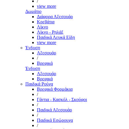
/
view more
Δωμάτιο
Διάφορα Αξεσουάρ
Κρεβάτια
Λίκνο
Λίκνο - Ρηλάξ
Παιδικά Λευκά Είδη
view more
Ένδυση
Αξεσουάρ
/
Βρεφικά
Ένδυση
Αξεσουάρ
Βρεφικά
Παιδικά Ρούχα
Βρεφικά Φορμάκια
/
Γάντια - Κασκόλ - Σκούφοι
/
Παιδικά Αξεσουάρ
/
Παιδικά Εσώρουχα
/