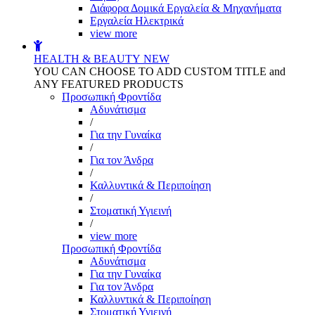
Διάφορα Δομικά Εργαλεία & Μηχανήματα
Εργαλεία Ηλεκτρικά
view more
HEALTH & BEAUTY
NEW
YOU CAN CHOOSE TO ADD CUSTOM TITLE and
ANY FEATURED PRODUCTS
Προσωπική Φροντίδα
Αδυνάτισμα
/
Για την Γυναίκα
/
Για τον Άνδρα
/
Καλλυντικά & Περιποίηση
/
Στοματική Υγιεινή
/
view more
Προσωπική Φροντίδα
Αδυνάτισμα
Για την Γυναίκα
Για τον Άνδρα
Καλλυντικά & Περιποίηση
Στοματική Υγιεινή