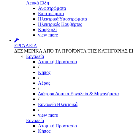
Λευκά Είδη
Ανωστρώματα
Επιστρώματα
Ηλεκτρικά Υποστρώματα
Ηλεκτρικές Κουβέρτες
Κουβερλί
view more
ΕΡΓΑΛΕΙΑ
ΔΕΣ ΜΕΡΙΚΑ ΑΠΌ ΤΑ ΠΡΟΪΌΝΤΑ ΤΗΣ ΚΑΤΗΓΟΡΙΑΣ Ε
Εργαλεία
Aτομική Προστασία
/
Kήπος
/
Αέρας
/
Διάφορα Δομικά Εργαλεία & Μηχανήματα
/
Εργαλεία Ηλεκτρικά
/
view more
Εργαλεία
Aτομική Προστασία
Kήπος