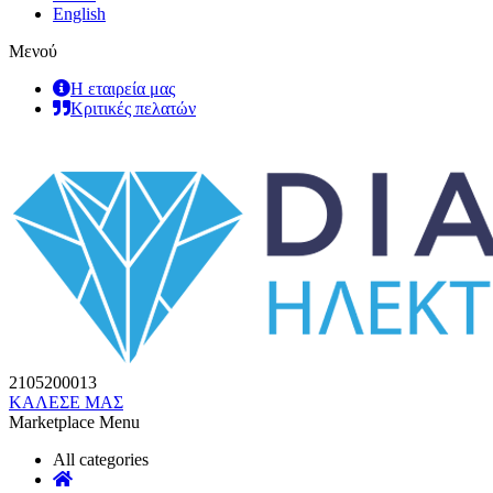
English
Μενού
Η εταιρεία μας
Κριτικές πελατών
2105200013
ΚΑΛΕΣΕ ΜΑΣ
Marketplace Menu
All categories