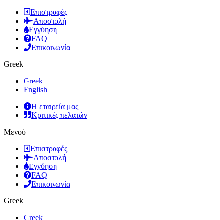
Επιστροφές
Αποστολή
Εγγύηση
FAQ
Επικοινωνία
Greek
Greek
English
Η εταιρεία μας
Κριτικές πελατών
Μενού
Επιστροφές
Αποστολή
Εγγύηση
FAQ
Επικοινωνία
Greek
Greek