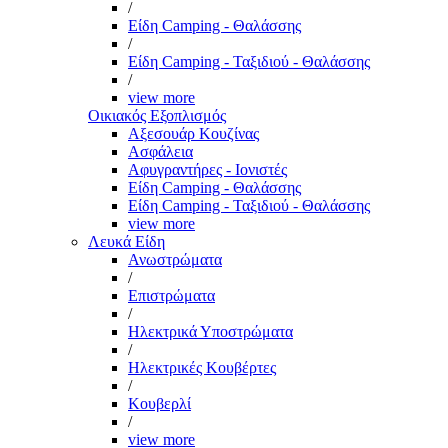
/
Είδη Camping - Θαλάσσης
/
Είδη Camping - Ταξιδιού - Θαλάσσης
/
view more
Οικιακός Εξοπλισμός
Αξεσουάρ Κουζίνας
Ασφάλεια
Αφυγραντήρες - Ιονιστές
Είδη Camping - Θαλάσσης
Είδη Camping - Ταξιδιού - Θαλάσσης
view more
Λευκά Είδη
Ανωστρώματα
/
Επιστρώματα
/
Ηλεκτρικά Υποστρώματα
/
Ηλεκτρικές Κουβέρτες
/
Κουβερλί
/
view more