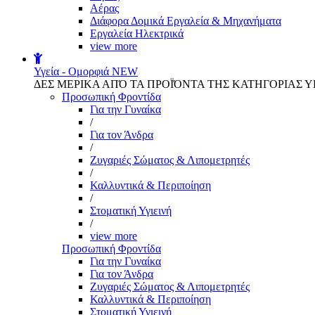
Αέρας
Διάφορα Δομικά Εργαλεία & Μηχανήματα
Εργαλεία Ηλεκτρικά
view more
Υγεία - Ομορφιά
NEW
ΔΕΣ ΜΕΡΙΚΑ ΑΠΌ ΤΑ ΠΡΟΪΌΝΤΑ ΤΗΣ ΚΑΤΗΓΟΡΙΑΣ Υ
Προσωπική Φροντίδα
Για την Γυναίκα
/
Για τον Άνδρα
/
Ζυγαριές Σώματος & Λιπομετρητές
/
Καλλυντικά & Περιποίηση
/
Στοματική Υγιεινή
/
view more
Προσωπική Φροντίδα
Για την Γυναίκα
Για τον Άνδρα
Ζυγαριές Σώματος & Λιπομετρητές
Καλλυντικά & Περιποίηση
Στοματική Υγιεινή