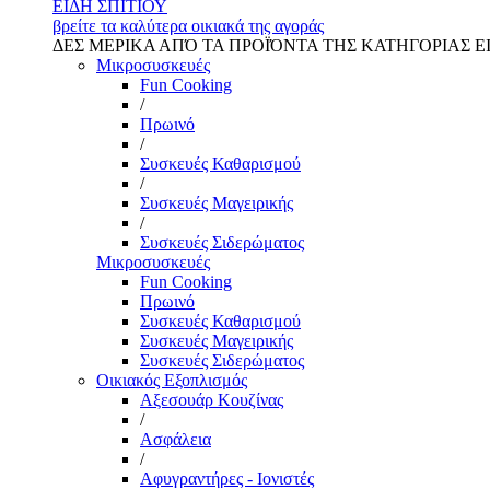
ΕΙΔΗ ΣΠΙΤΙΟΥ
βρείτε τα καλύτερα οικιακά της αγοράς
ΔΕΣ ΜΕΡΙΚΑ ΑΠΌ ΤΑ ΠΡΟΪΌΝΤΑ ΤΗΣ ΚΑΤΗΓΟΡΙΑΣ Ε
Μικροσυσκευές
Fun Cooking
/
Πρωινό
/
Συσκευές Καθαρισμού
/
Συσκευές Μαγειρικής
/
Συσκευές Σιδερώματος
Μικροσυσκευές
Fun Cooking
Πρωινό
Συσκευές Καθαρισμού
Συσκευές Μαγειρικής
Συσκευές Σιδερώματος
Οικιακός Εξοπλισμός
Αξεσουάρ Κουζίνας
/
Ασφάλεια
/
Αφυγραντήρες - Ιονιστές