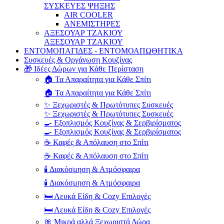
ΣΥΣΚΕΥΕΣ ΨΗΞΗΣ
AIR COOLER
ΑΝΕΜΙΣΤΗΡΕΣ
ΑΞΕΣΟΥΑΡ ΤΖΑΚΙΟΥ
ΑΞΕΣΟΥΑΡ ΤΖΑΚΙΟΥ
ΕΝΤΟΜΟΠΑΓΙΔΕΣ - ΕΝΤΟΜΟΑΠΩΘΗΤΙΚΑ
Συσκευές & Οργάνωση Κουζίνας
🎁 Ιδέες Δώρων για Κάθε Περίσταση
🏠 Τα Απαραίτητα για Κάθε Σπίτι
🏠 Τα Απαραίτητα για Κάθε Σπίτι
✨ Ξεχωριστές & Πρωτότυπες Συσκευές
✨ Ξεχωριστές & Πρωτότυπες Συσκευές
🍳 Εξοπλισμός Κουζίνας & Σερβιρίσματος
🍳 Εξοπλισμός Κουζίνας & Σερβιρίσματος
☕ Καφές & Απόλαυση στο Σπίτι
☕ Καφές & Απόλαυση στο Σπίτι
🕯️ Διακόσμηση & Ατμόσφαιρα
🕯️ Διακόσμηση & Ατμόσφαιρα
🛏️ Λευκά Είδη & Cozy Επιλογές
🛏️ Λευκά Είδη & Cozy Επιλογές
🎀 Μικρά αλλά Ξεχωριστά Δώρα