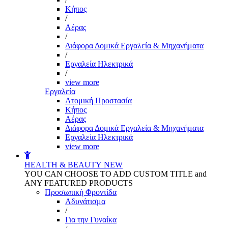
Kήπος
/
Αέρας
/
Διάφορα Δομικά Εργαλεία & Μηχανήματα
/
Εργαλεία Ηλεκτρικά
/
view more
Εργαλεία
Aτομική Προστασία
Kήπος
Αέρας
Διάφορα Δομικά Εργαλεία & Μηχανήματα
Εργαλεία Ηλεκτρικά
view more
HEALTH & BEAUTY
NEW
YOU CAN CHOOSE TO ADD CUSTOM TITLE and
ANY FEATURED PRODUCTS
Προσωπική Φροντίδα
Αδυνάτισμα
/
Για την Γυναίκα