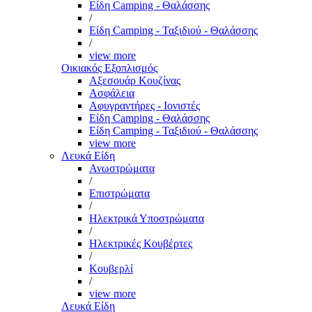
Είδη Camping - Θαλάσσης
/
Είδη Camping - Ταξιδιού - Θαλάσσης
/
view more
Οικιακός Εξοπλισμός
Αξεσουάρ Κουζίνας
Ασφάλεια
Αφυγραντήρες - Ιονιστές
Είδη Camping - Θαλάσσης
Είδη Camping - Ταξιδιού - Θαλάσσης
view more
Λευκά Είδη
Ανωστρώματα
/
Επιστρώματα
/
Ηλεκτρικά Υποστρώματα
/
Ηλεκτρικές Κουβέρτες
/
Κουβερλί
/
view more
Λευκά Είδη