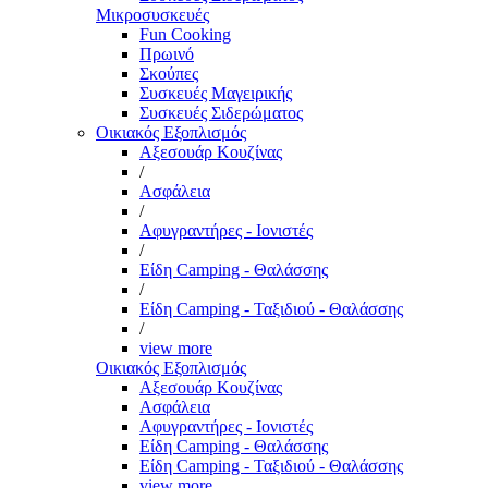
Μικροσυσκευές
Fun Cooking
Πρωινό
Σκούπες
Συσκευές Μαγειρικής
Συσκευές Σιδερώματος
Οικιακός Εξοπλισμός
Αξεσουάρ Κουζίνας
/
Ασφάλεια
/
Αφυγραντήρες - Ιονιστές
/
Είδη Camping - Θαλάσσης
/
Είδη Camping - Ταξιδιού - Θαλάσσης
/
view more
Οικιακός Εξοπλισμός
Αξεσουάρ Κουζίνας
Ασφάλεια
Αφυγραντήρες - Ιονιστές
Είδη Camping - Θαλάσσης
Είδη Camping - Ταξιδιού - Θαλάσσης
view more