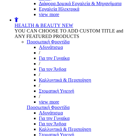
Διάφορα Δομικά Εργαλεία & Μηχανήματα
Εργαλεία Ηλεκτρικά
view more
HEALTH & BEAUTY
NEW
YOU CAN CHOOSE TO ADD CUSTOM TITLE and
ANY FEATURED PRODUCTS
Προσωπική Φροντίδα
Αδυνάτισμα
/
Για την Γυναίκα
/
Για τον Άνδρα
/
Καλλυντικά & Περιποίηση
/
Στοματική Υγιεινή
/
view more
Προσωπική Φροντίδα
Αδυνάτισμα
Για την Γυναίκα
Για τον Άνδρα
Καλλυντικά & Περιποίηση
Στοματική Υγιεινή