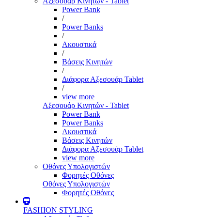
Αξεσουάρ Κινητών - Tablet
Power Bank
/
Power Banks
/
Ακουστικά
/
Βάσεις Κινητών
/
Διάφορα Αξεσουάρ Tablet
/
view more
Αξεσουάρ Κινητών - Tablet
Power Bank
Power Banks
Ακουστικά
Βάσεις Κινητών
Διάφορα Αξεσουάρ Tablet
view more
Οθόνες Υπολογιστών
Φορητές Οθόνες
Οθόνες Υπολογιστών
Φορητές Οθόνες
FASHION STYLING