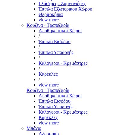
Γλάστρες - Ζαρντινιέρες
Έπιπλα Εξωτερικού Χώρου
Θερμοκήπια
view more
Κουζίνα - Τραπεζαρία
Αποθηκευτικοί Χώροι
/
Έπιπλα Εισόδου
/
Έπιπλα Υποδοχής
/
Καλόγεροι - Κρεμάστρες
/
Καρέκλες
/
view more
Κουζίνα - Τραπεζαρία
Αποθηκευτικοί Χώροι
Έπιπλα Εισόδου
Έπιπλα Υποδοχής
Καλόγεροι - Κρεμάστρες
Καρέκλες
view more
Μπάνιο
Αξεσουάρ