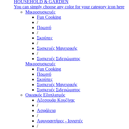
HOUSEHOLD & GARDEN
You can simply choose any color for your category icon here
Μικροσυσκευές
Fun Cooking
/
Πρωινό
/
Σκούπες
/
Συσκευές Μαγειρικής
/
Συσκευές Σιδερώματος
Μικροσυσκευές
Fun Cooking
Πρωινό
Σκούπες
Συσκευές Μαγειρικής
Συσκευές Σιδερώματος
Οικιακός Εξοπλισμός
Αξεσουάρ Κουζίνας
/
Ασφάλεια
/
Αφυγραντήρες - Ιονιστές
/