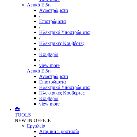
Λευκά Είδη
Ανωστρώματα
/
Επιστρώματα
/
Ηλεκτρικά Υποστρώματα
/
Ηλεκτρικές Κουβέρτες
/
Κουβερλί
/
view more
Λευκά Είδη
Ανωστρώματα
Επιστρώματα
Ηλεκτρικά Υποστρώματα
Ηλεκτρικές Κουβέρτες
Κουβερλί
view more
TOOLS
NEW IN OFFICE
Εργαλεία
Aτομική Προστασία
/