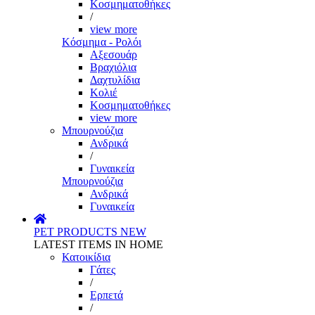
Κοσμηματοθήκες
/
view more
Κόσμημα - Ρολόι
Αξεσουάρ
Βραχιόλια
Δαχτυλίδια
Κολιέ
Κοσμηματοθήκες
view more
Μπουρνούζια
Ανδρικά
/
Γυναικεία
Μπουρνούζια
Ανδρικά
Γυναικεία
PET PRODUCTS
NEW
LATEST ITEMS IN HOME
Κατοικίδια
Γάτες
/
Ερπετά
/