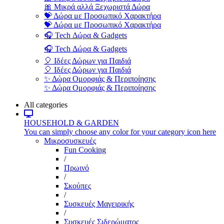
🎀 Μικρά αλλά Ξεχωριστά Δώρα
💝 Δώρα με Προσωπικό Χαρακτήρα
💝 Δώρα με Προσωπικό Χαρακτήρα
🎧 Tech Δώρα & Gadgets
🎧 Tech Δώρα & Gadgets
🎈 Ιδέες Δώρων για Παιδιά
🎈 Ιδέες Δώρων για Παιδιά
✨ Δώρα Ομορφιάς & Περιποίησης
✨ Δώρα Ομορφιάς & Περιποίησης
All categories
HOUSEHOLD & GARDEN
You can simply choose any color for your category icon here
Μικροσυσκευές
Fun Cooking
/
Πρωινό
/
Σκούπες
/
Συσκευές Μαγειρικής
/
Συσκευές Σιδερώματος