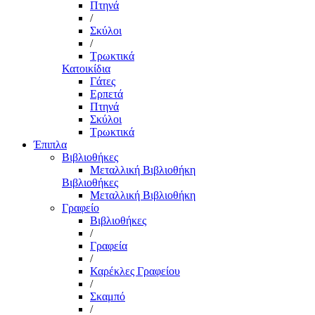
Πτηνά
/
Σκύλοι
/
Τρωκτικά
Κατοικίδια
Γάτες
Ερπετά
Πτηνά
Σκύλοι
Τρωκτικά
Έπιπλα
Βιβλιοθήκες
Μεταλλική Βιβλιοθήκη
Βιβλιοθήκες
Μεταλλική Βιβλιοθήκη
Γραφείο
Βιβλιοθήκες
/
Γραφεία
/
Καρέκλες Γραφείου
/
Σκαμπό
/