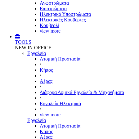
Ανωστρώματα
Επιστρώματα
Ηλεκτρικά Υποστρώματα
Ηλεκτρικές Κουβέρτες
Κουβερλί
view more
TOOLS
NEW IN OFFICE
Εργαλεία
Aτομική Προστασία
/
Kήπος
/
Αέρας
/
Διάφορα Δομικά Εργαλεία & Μηχανήματα
/
Εργαλεία Ηλεκτρικά
/
view more
Εργαλεία
Aτομική Προστασία
Kήπος
Αέρας