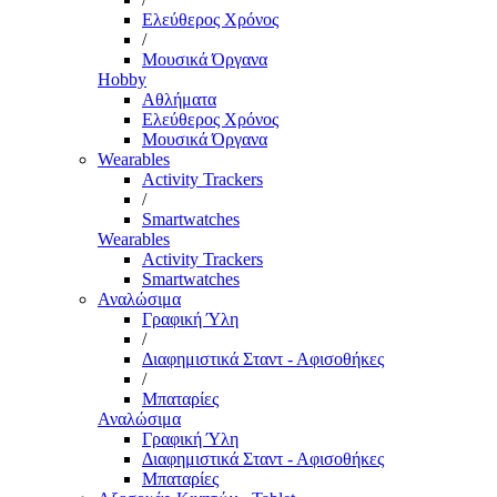
Ελεύθερος Χρόνος
/
Μουσικά Όργανα
Hobby
Αθλήματα
Ελεύθερος Χρόνος
Μουσικά Όργανα
Wearables
Activity Trackers
/
Smartwatches
Wearables
Activity Trackers
Smartwatches
Αναλώσιμα
Γραφική Ύλη
/
Διαφημιστικά Σταντ - Αφισοθήκες
/
Μπαταρίες
Αναλώσιμα
Γραφική Ύλη
Διαφημιστικά Σταντ - Αφισοθήκες
Μπαταρίες