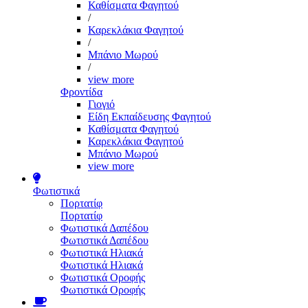
Καθίσματα Φαγητού
/
Καρεκλάκια Φαγητού
/
Μπάνιο Μωρού
/
view more
Φροντίδα
Γιογιό
Είδη Εκπαίδευσης Φαγητού
Καθίσματα Φαγητού
Καρεκλάκια Φαγητού
Μπάνιο Μωρού
view more
Φωτιστικά
Πορτατίφ
Πορτατίφ
Φωτιστικά Δαπέδου
Φωτιστικά Δαπέδου
Φωτιστικά Ηλιακά
Φωτιστικά Ηλιακά
Φωτιστικά Οροφής
Φωτιστικά Οροφής