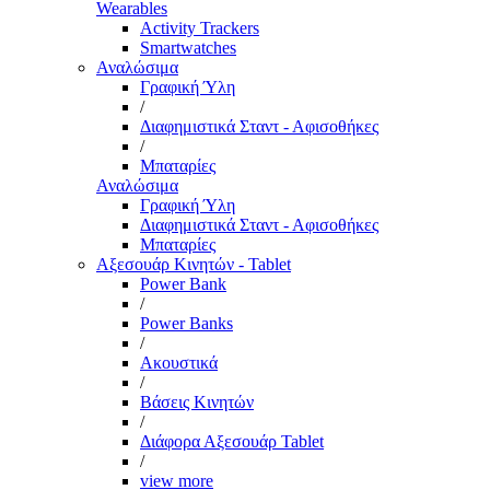
Wearables
Activity Trackers
Smartwatches
Αναλώσιμα
Γραφική Ύλη
/
Διαφημιστικά Σταντ - Αφισοθήκες
/
Μπαταρίες
Αναλώσιμα
Γραφική Ύλη
Διαφημιστικά Σταντ - Αφισοθήκες
Μπαταρίες
Αξεσουάρ Κινητών - Tablet
Power Bank
/
Power Banks
/
Ακουστικά
/
Βάσεις Κινητών
/
Διάφορα Αξεσουάρ Tablet
/
view more