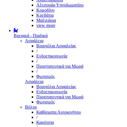
Αξεσουάρ Υπνοδωματίου
Κομοδίνο
Κρεβάτια
Μαξιλάρια
view more
Βρεφικά - Παιδικά
Ασφάλεια
Βραχιόλια Ασφαλείας
/
Ενδοεπικοινωνία
/
Προστατευτικά για Μωρά
/
Φωτισμός
Ασφάλεια
Βραχιόλια Ασφαλείας
Ενδοεπικοινωνία
Προστατευτικά για Μωρά
Φωτισμός
Βόλτα
Καθίσματα Αυτοκινήτου
/
Καρότσια