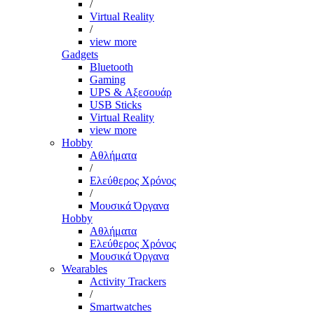
/
Virtual Reality
/
view more
Gadgets
Bluetooth
Gaming
UPS & Αξεσουάρ
USB Sticks
Virtual Reality
view more
Hobby
Αθλήματα
/
Ελεύθερος Χρόνος
/
Μουσικά Όργανα
Hobby
Αθλήματα
Ελεύθερος Χρόνος
Μουσικά Όργανα
Wearables
Activity Trackers
/
Smartwatches