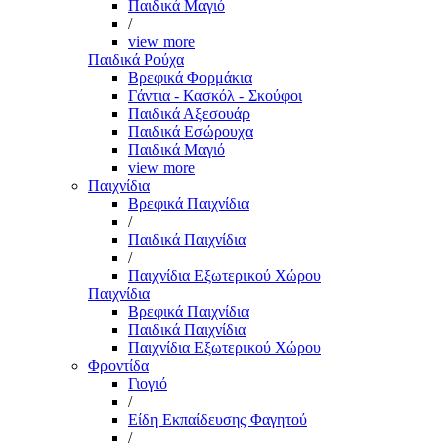
Παιδικά Μαγιό
/
view more
Παιδικά Ρούχα
Βρεφικά Φορμάκια
Γάντια - Κασκόλ - Σκούφοι
Παιδικά Αξεσουάρ
Παιδικά Εσώρουχα
Παιδικά Μαγιό
view more
Παιχνίδια
Βρεφικά Παιχνίδια
/
Παιδικά Παιχνίδια
/
Παιχνίδια Εξωτερικού Χώρου
Παιχνίδια
Βρεφικά Παιχνίδια
Παιδικά Παιχνίδια
Παιχνίδια Εξωτερικού Χώρου
Φροντίδα
Γιογιό
/
Είδη Εκπαίδευσης Φαγητού
/