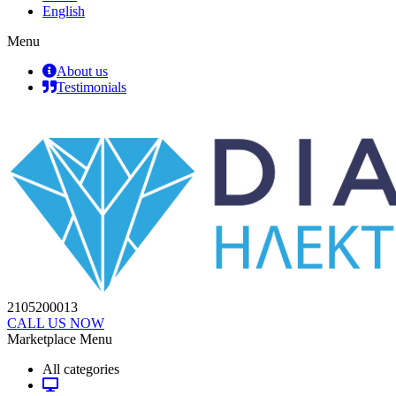
English
Menu
About us
Testimonials
2105200013
CALL US NOW
Marketplace Menu
All categories