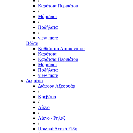
/
Καρότσια Περιπάτου
/
Μάρσιποι
/
Ποδήλατα
/
view more
Βόλτα
Καθίσματα Αυτοκινήτου
Καρότσια
Καρότσια Περιπάτου
Μάρσιποι
Ποδήλατα
view more
Δωμάτιο
Διάφορα Αξεσουάρ
/
Κρεβάτια
/
Λίκνο
/
Λίκνο - Ρηλάξ
/
Παιδικά Λευκά Είδη