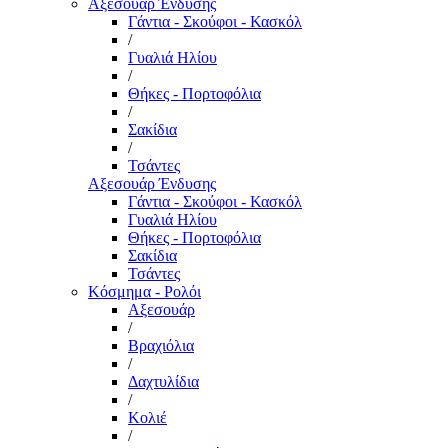
Αξεσουάρ Ένδυσης
Γάντια - Σκούφοι - Κασκόλ
/
Γυαλιά Ηλίου
/
Θήκες - Πορτοφόλια
/
Σακίδια
/
Τσάντες
Αξεσουάρ Ένδυσης
Γάντια - Σκούφοι - Κασκόλ
Γυαλιά Ηλίου
Θήκες - Πορτοφόλια
Σακίδια
Τσάντες
Κόσμημα - Ρολόι
Αξεσουάρ
/
Βραχιόλια
/
Δαχτυλίδια
/
Κολιέ
/