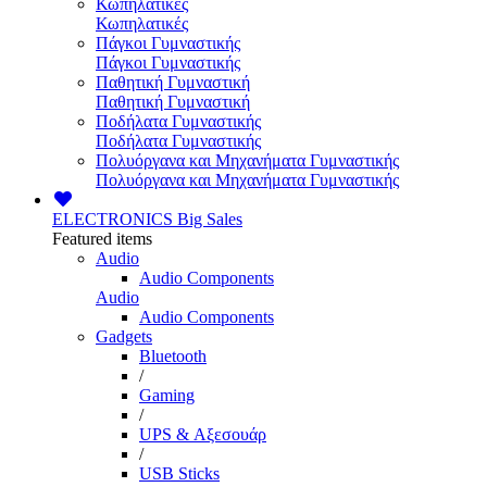
Κωπηλατικές
Κωπηλατικές
Πάγκοι Γυμναστικής
Πάγκοι Γυμναστικής
Παθητική Γυμναστική
Παθητική Γυμναστική
Ποδήλατα Γυμναστικής
Ποδήλατα Γυμναστικής
Πολυόργανα και Μηχανήματα Γυμναστικής
Πολυόργανα και Μηχανήματα Γυμναστικής
ELECTRONICS
Big Sales
Featured items
Audio
Audio Components
Audio
Audio Components
Gadgets
Bluetooth
/
Gaming
/
UPS & Αξεσουάρ
/
USB Sticks