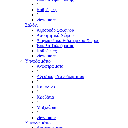
/
Καθρέφτες
/
view more
Σαλόνι
Αξεσουάρ Σαλονιού
Αποσμητικά Χώρου
Διαχωριστικά Εσωτερικού Χώρου
Έπιπλα Τηλεόρασης
Καθρέφτες
view more
Υπνοδωμάτιο
Ανωστρώματα
/
Αξεσουάρ Υπνοδωματίου
/
Κομοδίνο
/
Κρεβάτια
/
Μαξιλάρια
/
view more
Υπνοδωμάτιο
Ανωστρώματα