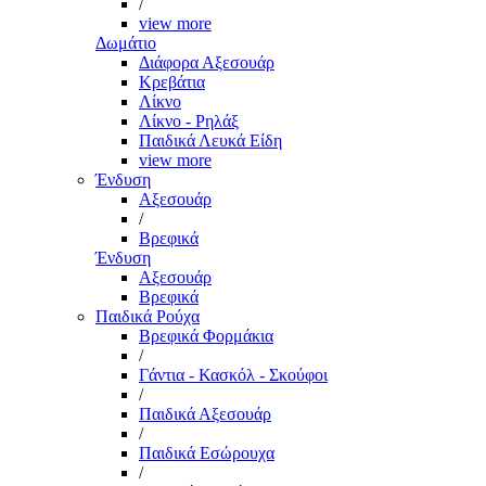
/
view more
Δωμάτιο
Διάφορα Αξεσουάρ
Κρεβάτια
Λίκνο
Λίκνο - Ρηλάξ
Παιδικά Λευκά Είδη
view more
Ένδυση
Αξεσουάρ
/
Βρεφικά
Ένδυση
Αξεσουάρ
Βρεφικά
Παιδικά Ρούχα
Βρεφικά Φορμάκια
/
Γάντια - Κασκόλ - Σκούφοι
/
Παιδικά Αξεσουάρ
/
Παιδικά Εσώρουχα
/