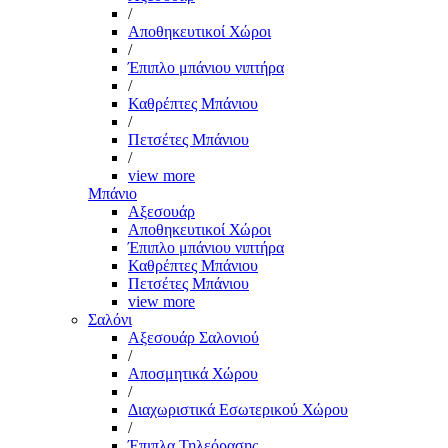
/
Αποθηκευτικοί Χώροι
/
Έπιπλο μπάνιου νιπτήρα
/
Καθρέπτες Μπάνιου
/
Πετσέτες Μπάνιου
/
view more
Μπάνιο
Αξεσουάρ
Αποθηκευτικοί Χώροι
Έπιπλο μπάνιου νιπτήρα
Καθρέπτες Μπάνιου
Πετσέτες Μπάνιου
view more
Σαλόνι
Αξεσουάρ Σαλονιού
/
Αποσμητικά Χώρου
/
Διαχωριστικά Εσωτερικού Χώρου
/
Έπιπλα Τηλεόρασης