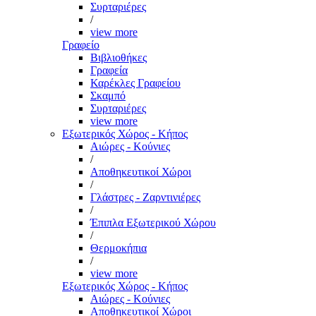
Συρταριέρες
/
view more
Γραφείο
Βιβλιοθήκες
Γραφεία
Καρέκλες Γραφείου
Σκαμπό
Συρταριέρες
view more
Εξωτερικός Χώρος - Κήπος
Αιώρες - Κούνιες
/
Αποθηκευτικοί Χώροι
/
Γλάστρες - Ζαρντινιέρες
/
Έπιπλα Εξωτερικού Χώρου
/
Θερμοκήπια
/
view more
Εξωτερικός Χώρος - Κήπος
Αιώρες - Κούνιες
Αποθηκευτικοί Χώροι