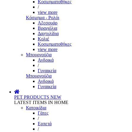
Κοσμηματοθήκες
/
view more
Κόσμημα - Ρολόι
Αξεσουάρ
Βραχιόλια
Δαχτυλίδια
Κολιέ
Κοσμηματοθήκες
view more
Μπουρνούζια
Ανδρικά
/
Γυναικεία
Μπουρνούζια
Ανδρικά
Γυναικεία
PET PRODUCTS
NEW
LATEST ITEMS IN HOME
Κατοικίδια
Γάτες
/
Ερπετά
/