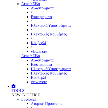
Λευκά Είδη
Ανωστρώματα
/
Επιστρώματα
/
Ηλεκτρικά Υποστρώματα
/
Ηλεκτρικές Κουβέρτες
/
Κουβερλί
/
view more
Λευκά Είδη
Ανωστρώματα
Επιστρώματα
Ηλεκτρικά Υποστρώματα
Ηλεκτρικές Κουβέρτες
Κουβερλί
view more
TOOLS
NEW IN OFFICE
Εργαλεία
Aτομική Προστασία
/