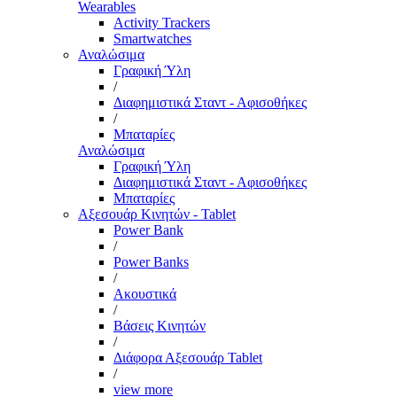
Wearables
Activity Trackers
Smartwatches
Αναλώσιμα
Γραφική Ύλη
/
Διαφημιστικά Σταντ - Αφισοθήκες
/
Μπαταρίες
Αναλώσιμα
Γραφική Ύλη
Διαφημιστικά Σταντ - Αφισοθήκες
Μπαταρίες
Αξεσουάρ Κινητών - Tablet
Power Bank
/
Power Banks
/
Ακουστικά
/
Βάσεις Κινητών
/
Διάφορα Αξεσουάρ Tablet
/
view more