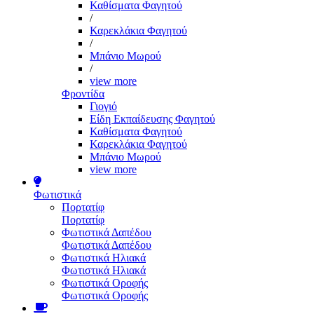
Καθίσματα Φαγητού
/
Καρεκλάκια Φαγητού
/
Μπάνιο Μωρού
/
view more
Φροντίδα
Γιογιό
Είδη Εκπαίδευσης Φαγητού
Καθίσματα Φαγητού
Καρεκλάκια Φαγητού
Μπάνιο Μωρού
view more
Φωτιστικά
Πορτατίφ
Πορτατίφ
Φωτιστικά Δαπέδου
Φωτιστικά Δαπέδου
Φωτιστικά Ηλιακά
Φωτιστικά Ηλιακά
Φωτιστικά Οροφής
Φωτιστικά Οροφής