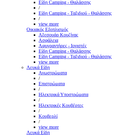
Είδη Camping - Θαλάσσης
/
Είδη Camping - Ταξιδιού - Θαλάσσης
/
view more
Οικιακός Εξοπλισμός
Αξεσουάρ Κουζίνας
Ασφάλεια
Αφυγραντήρες - Ιονιστές
Είδη Camping - Θαλάσσης
Είδη Camping - Ταξιδιού - Θαλάσσης
view more
Λευκά Είδη
Ανωστρώματα
/
Επιστρώματα
/
Ηλεκτρικά Υποστρώματα
/
Ηλεκτρικές Κουβέρτες
/
Κουβερλί
/
view more
Λευκά Είδη