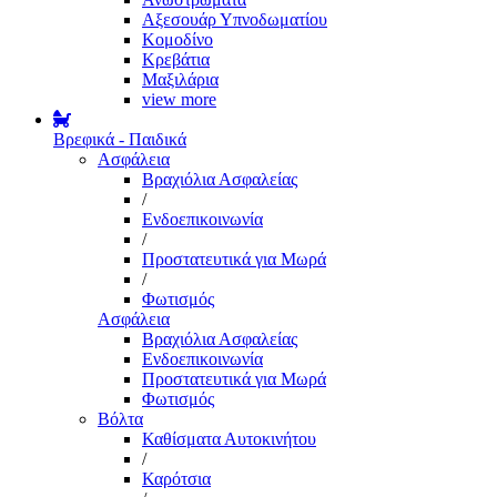
Αξεσουάρ Υπνοδωματίου
Κομοδίνο
Κρεβάτια
Μαξιλάρια
view more
Βρεφικά - Παιδικά
Ασφάλεια
Βραχιόλια Ασφαλείας
/
Ενδοεπικοινωνία
/
Προστατευτικά για Μωρά
/
Φωτισμός
Ασφάλεια
Βραχιόλια Ασφαλείας
Ενδοεπικοινωνία
Προστατευτικά για Μωρά
Φωτισμός
Βόλτα
Καθίσματα Αυτοκινήτου
/
Καρότσια