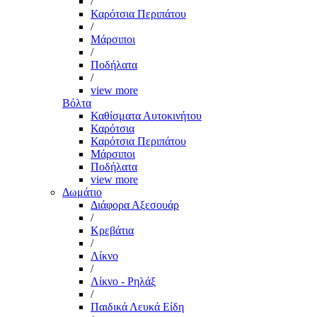
/
Καρότσια Περιπάτου
/
Μάρσιποι
/
Ποδήλατα
/
view more
Βόλτα
Καθίσματα Αυτοκινήτου
Καρότσια
Καρότσια Περιπάτου
Μάρσιποι
Ποδήλατα
view more
Δωμάτιο
Διάφορα Αξεσουάρ
/
Κρεβάτια
/
Λίκνο
/
Λίκνο - Ρηλάξ
/
Παιδικά Λευκά Είδη