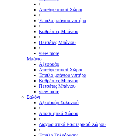
/
Αποθηκευτικοί Χώροι
/
Έπιπλο μπάνιου νιπτήρα
/
Καθρέπτες Μπάνιου
/
Πετσέτες Μπάνιου
/
view more
Μπάνιο
Αξεσουάρ
Αποθηκευτικοί Χώροι
Έπιπλο μπάνιου νιπτήρα
Καθρέπτες Μπάνιου
Πετσέτες Μπάνιου
view more
Σαλόνι
Αξεσουάρ Σαλονιού
/
Αποσμητικά Χώρου
/
Διαχωριστικά Εσωτερικού Χώρου
/
Έπιπλα Τηλεόρασης