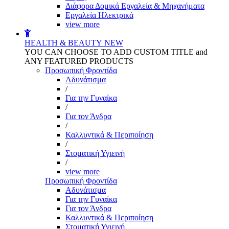
Διάφορα Δομικά Εργαλεία & Μηχανήματα
Εργαλεία Ηλεκτρικά
view more
HEALTH & BEAUTY
NEW
YOU CAN CHOOSE TO ADD CUSTOM TITLE and
ANY FEATURED PRODUCTS
Προσωπική Φροντίδα
Αδυνάτισμα
/
Για την Γυναίκα
/
Για τον Άνδρα
/
Καλλυντικά & Περιποίηση
/
Στοματική Υγιεινή
/
view more
Προσωπική Φροντίδα
Αδυνάτισμα
Για την Γυναίκα
Για τον Άνδρα
Καλλυντικά & Περιποίηση
Στοματική Υγιεινή