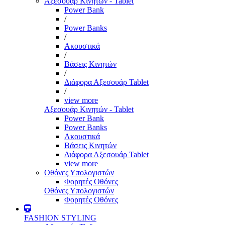
Αξεσουάρ Κινητών - Tablet
Power Bank
/
Power Banks
/
Ακουστικά
/
Βάσεις Κινητών
/
Διάφορα Αξεσουάρ Tablet
/
view more
Αξεσουάρ Κινητών - Tablet
Power Bank
Power Banks
Ακουστικά
Βάσεις Κινητών
Διάφορα Αξεσουάρ Tablet
view more
Οθόνες Υπολογιστών
Φορητές Οθόνες
Οθόνες Υπολογιστών
Φορητές Οθόνες
FASHION STYLING