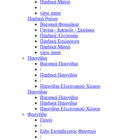
Παιδικά Μαγιό
/
view more
Παιδικά Ρούχα
Βρεφικά Φορμάκια
Γάντια - Κασκόλ - Σκούφοι
Παιδικά Αξεσουάρ
Παιδικά Εσώρουχα
Παιδικά Μαγιό
view more
Παιχνίδια
Βρεφικά Παιχνίδια
/
Παιδικά Παιχνίδια
/
Παιχνίδια Εξωτερικού Χώρου
Παιχνίδια
Βρεφικά Παιχνίδια
Παιδικά Παιχνίδια
Παιχνίδια Εξωτερικού Χώρου
Φροντίδα
Γιογιό
/
Είδη Εκπαίδευσης Φαγητού
/