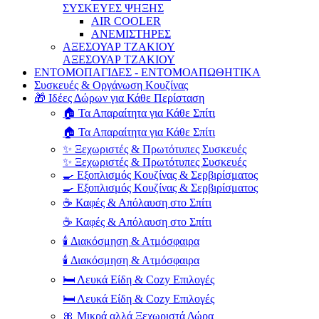
ΣΥΣΚΕΥΕΣ ΨΗΞΗΣ
AIR COOLER
ΑΝΕΜΙΣΤΗΡΕΣ
ΑΞΕΣΟΥΑΡ ΤΖΑΚΙΟΥ
ΑΞΕΣΟΥΑΡ ΤΖΑΚΙΟΥ
ΕΝΤΟΜΟΠΑΓΙΔΕΣ - ΕΝΤΟΜΟΑΠΩΘΗΤΙΚΑ
Συσκευές & Οργάνωση Κουζίνας
🎁 Ιδέες Δώρων για Κάθε Περίσταση
🏠 Τα Απαραίτητα για Κάθε Σπίτι
🏠 Τα Απαραίτητα για Κάθε Σπίτι
✨ Ξεχωριστές & Πρωτότυπες Συσκευές
✨ Ξεχωριστές & Πρωτότυπες Συσκευές
🍳 Εξοπλισμός Κουζίνας & Σερβιρίσματος
🍳 Εξοπλισμός Κουζίνας & Σερβιρίσματος
☕ Καφές & Απόλαυση στο Σπίτι
☕ Καφές & Απόλαυση στο Σπίτι
🕯️ Διακόσμηση & Ατμόσφαιρα
🕯️ Διακόσμηση & Ατμόσφαιρα
🛏️ Λευκά Είδη & Cozy Επιλογές
🛏️ Λευκά Είδη & Cozy Επιλογές
🎀 Μικρά αλλά Ξεχωριστά Δώρα