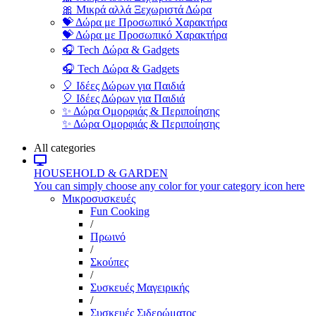
🎀 Μικρά αλλά Ξεχωριστά Δώρα
💝 Δώρα με Προσωπικό Χαρακτήρα
💝 Δώρα με Προσωπικό Χαρακτήρα
🎧 Tech Δώρα & Gadgets
🎧 Tech Δώρα & Gadgets
🎈 Ιδέες Δώρων για Παιδιά
🎈 Ιδέες Δώρων για Παιδιά
✨ Δώρα Ομορφιάς & Περιποίησης
✨ Δώρα Ομορφιάς & Περιποίησης
All categories
HOUSEHOLD & GARDEN
You can simply choose any color for your category icon here
Μικροσυσκευές
Fun Cooking
/
Πρωινό
/
Σκούπες
/
Συσκευές Μαγειρικής
/
Συσκευές Σιδερώματος