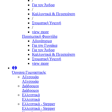
/
Για τον Άνδρα
/
Καλλυντικά & Περιποίηση
/
Στοματική Υγιεινή
/
view more
Προσωπική Φροντίδα
Αδυνάτισμα
Για την Γυναίκα
Για τον Άνδρα
Καλλυντικά & Περιποίηση
Στοματική Υγιεινή
view more
Όργανα Γυμναστικής
Αξεσουάρ
Αξεσουάρ
Διάδρομοι
Διάδρομοι
Ελλειπτικά
Ελλειπτικά
Ελλειπτικά - Stepper
Ελλειπτικά - Stepper