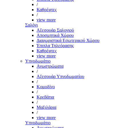
/
Καθρέφτες
/
view more
Σαλόνι
Αξεσουάρ Σαλονιού
Αποσμητικά Χώρου
Διαχωριστικά Εσωτερικού Χώρου
Έπιπλα Τηλεόρασης
Καθρέφτες
view more
Υπνοδωμάτιο
Ανωστρώματα
/
Αξεσουάρ Υπνοδωματίου
/
Κομοδίνο
/
Κρεβάτια
/
Μαξιλάρια
/
view more
Υπνοδωμάτιο
Ανωστρώματα