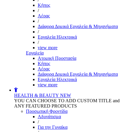
Kήπος
/
Αέρας
/
Διάφορα Δομικά Εργαλεία & Μηχανήματα
/
Εργαλεία Ηλεκτρικά
/
view more
Εργαλεία
Aτομική Προστασία
Kήπος
Αέρας
Διάφορα Δομικά Εργαλεία & Μηχανήματα
Εργαλεία Ηλεκτρικά
view more
HEALTH & BEAUTY
NEW
YOU CAN CHOOSE TO ADD CUSTOM TITLE and
ANY FEATURED PRODUCTS
Προσωπική Φροντίδα
Αδυνάτισμα
/
Για την Γυναίκα