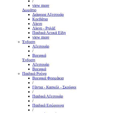
/
view more
Δωμάτιο
Διάφορα Αξεσουάρ
Κρεβάτια
Λίκνο
Λίκνο - Ρηλάξ
Παιδικά Λευκά Είδη
view more
Ένδυση
Αξεσουάρ
/
Βρεφικά
Ένδυση
Αξεσουάρ
Βρεφικά
Παιδικά Ρούχα
Βρεφικά Φορμάκια
/
Γάντια - Κασκόλ - Σκούφοι
/
Παιδικά Αξεσουάρ
/
Παιδικά Εσώρουχα
/