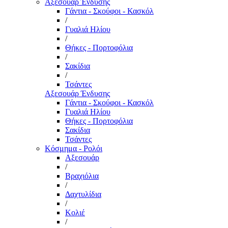
Αξεσουάρ Ένδυσης
Γάντια - Σκούφοι - Κασκόλ
/
Γυαλιά Ηλίου
/
Θήκες - Πορτοφόλια
/
Σακίδια
/
Τσάντες
Αξεσουάρ Ένδυσης
Γάντια - Σκούφοι - Κασκόλ
Γυαλιά Ηλίου
Θήκες - Πορτοφόλια
Σακίδια
Τσάντες
Κόσμημα - Ρολόι
Αξεσουάρ
/
Βραχιόλια
/
Δαχτυλίδια
/
Κολιέ
/