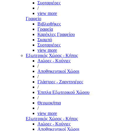
Συρταριέρες
/
view more
Γραφείο
Βιβλιοθήκες
Γραφεία
Καρέκλες Γραφείου
Σκαμπό
Συρταριέρες
view more
Εξωτερικός Χώρος - Κήπος
Αιώρες - Κούνιες
/
Αποθηκευτικοί Χώροι
/
Γλάστρες - Ζαρντινιέρες
/
Έπιπλα Εξωτερικού Χώρου
/
Θερμοκήπια
/
view more
Εξωτερικός Χώρος - Κήπος
Αιώρες - Κούνιες
Αποθηκευτικοί Χώροι