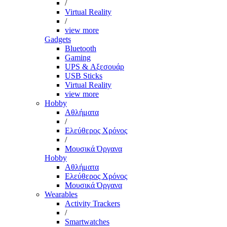
/
Virtual Reality
/
view more
Gadgets
Bluetooth
Gaming
UPS & Αξεσουάρ
USB Sticks
Virtual Reality
view more
Hobby
Αθλήματα
/
Ελεύθερος Χρόνος
/
Μουσικά Όργανα
Hobby
Αθλήματα
Ελεύθερος Χρόνος
Μουσικά Όργανα
Wearables
Activity Trackers
/
Smartwatches