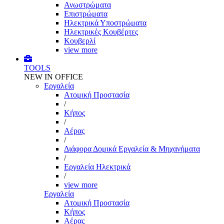
Ανωστρώματα
Επιστρώματα
Ηλεκτρικά Υποστρώματα
Ηλεκτρικές Κουβέρτες
Κουβερλί
view more
TOOLS
NEW IN OFFICE
Εργαλεία
Aτομική Προστασία
/
Kήπος
/
Αέρας
/
Διάφορα Δομικά Εργαλεία & Μηχανήματα
/
Εργαλεία Ηλεκτρικά
/
view more
Εργαλεία
Aτομική Προστασία
Kήπος
Αέρας