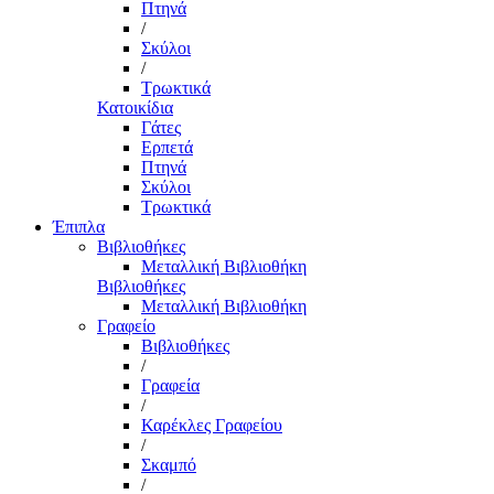
Πτηνά
/
Σκύλοι
/
Τρωκτικά
Κατοικίδια
Γάτες
Ερπετά
Πτηνά
Σκύλοι
Τρωκτικά
Έπιπλα
Βιβλιοθήκες
Μεταλλική Βιβλιοθήκη
Βιβλιοθήκες
Μεταλλική Βιβλιοθήκη
Γραφείο
Βιβλιοθήκες
/
Γραφεία
/
Καρέκλες Γραφείου
/
Σκαμπό
/