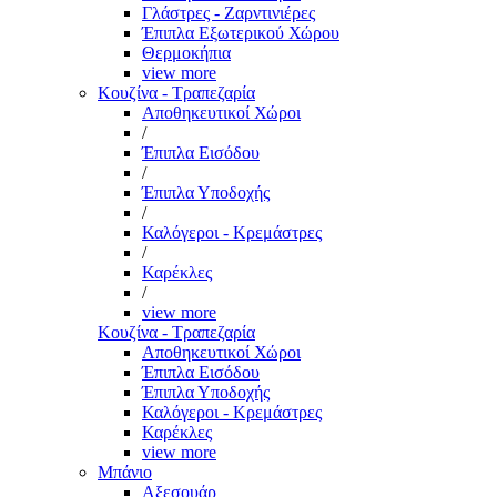
Γλάστρες - Ζαρντινιέρες
Έπιπλα Εξωτερικού Χώρου
Θερμοκήπια
view more
Κουζίνα - Τραπεζαρία
Αποθηκευτικοί Χώροι
/
Έπιπλα Εισόδου
/
Έπιπλα Υποδοχής
/
Καλόγεροι - Κρεμάστρες
/
Καρέκλες
/
view more
Κουζίνα - Τραπεζαρία
Αποθηκευτικοί Χώροι
Έπιπλα Εισόδου
Έπιπλα Υποδοχής
Καλόγεροι - Κρεμάστρες
Καρέκλες
view more
Μπάνιο
Αξεσουάρ