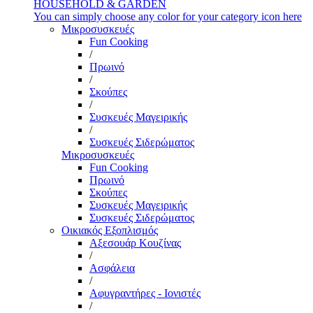
HOUSEHOLD & GARDEN
You can simply choose any color for your category icon here
Μικροσυσκευές
Fun Cooking
/
Πρωινό
/
Σκούπες
/
Συσκευές Μαγειρικής
/
Συσκευές Σιδερώματος
Μικροσυσκευές
Fun Cooking
Πρωινό
Σκούπες
Συσκευές Μαγειρικής
Συσκευές Σιδερώματος
Οικιακός Εξοπλισμός
Αξεσουάρ Κουζίνας
/
Ασφάλεια
/
Αφυγραντήρες - Ιονιστές
/