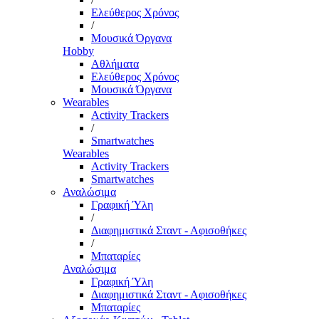
Ελεύθερος Χρόνος
/
Μουσικά Όργανα
Hobby
Αθλήματα
Ελεύθερος Χρόνος
Μουσικά Όργανα
Wearables
Activity Trackers
/
Smartwatches
Wearables
Activity Trackers
Smartwatches
Αναλώσιμα
Γραφική Ύλη
/
Διαφημιστικά Σταντ - Αφισοθήκες
/
Μπαταρίες
Αναλώσιμα
Γραφική Ύλη
Διαφημιστικά Σταντ - Αφισοθήκες
Μπαταρίες