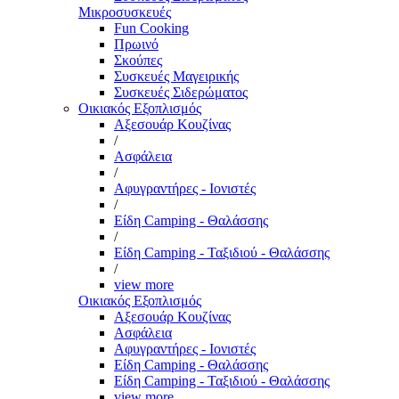
Μικροσυσκευές
Fun Cooking
Πρωινό
Σκούπες
Συσκευές Μαγειρικής
Συσκευές Σιδερώματος
Οικιακός Εξοπλισμός
Αξεσουάρ Κουζίνας
/
Ασφάλεια
/
Αφυγραντήρες - Ιονιστές
/
Είδη Camping - Θαλάσσης
/
Είδη Camping - Ταξιδιού - Θαλάσσης
/
view more
Οικιακός Εξοπλισμός
Αξεσουάρ Κουζίνας
Ασφάλεια
Αφυγραντήρες - Ιονιστές
Είδη Camping - Θαλάσσης
Είδη Camping - Ταξιδιού - Θαλάσσης
view more