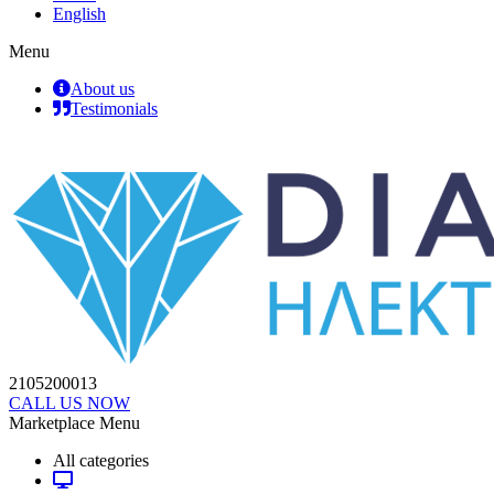
English
Menu
About us
Testimonials
2105200013
CALL US NOW
Marketplace Menu
All categories