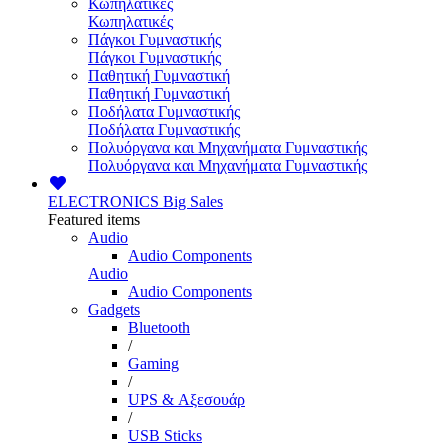
Κωπηλατικές
Κωπηλατικές
Πάγκοι Γυμναστικής
Πάγκοι Γυμναστικής
Παθητική Γυμναστική
Παθητική Γυμναστική
Ποδήλατα Γυμναστικής
Ποδήλατα Γυμναστικής
Πολυόργανα και Μηχανήματα Γυμναστικής
Πολυόργανα και Μηχανήματα Γυμναστικής
ELECTRONICS
Big Sales
Featured items
Audio
Audio Components
Audio
Audio Components
Gadgets
Bluetooth
/
Gaming
/
UPS & Αξεσουάρ
/
USB Sticks