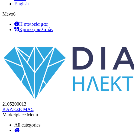
English
Μενού
Η εταιρεία μας
Κριτικές πελατών
2105200013
ΚΑΛΕΣΕ ΜΑΣ
Marketplace Menu
All categories