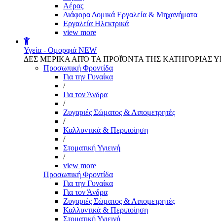
Αέρας
Διάφορα Δομικά Εργαλεία & Μηχανήματα
Εργαλεία Ηλεκτρικά
view more
Υγεία - Ομορφιά
NEW
ΔΕΣ ΜΕΡΙΚΑ ΑΠΌ ΤΑ ΠΡΟΪΌΝΤΑ ΤΗΣ ΚΑΤΗΓΟΡΙΑΣ Υ
Προσωπική Φροντίδα
Για την Γυναίκα
/
Για τον Άνδρα
/
Ζυγαριές Σώματος & Λιπομετρητές
/
Καλλυντικά & Περιποίηση
/
Στοματική Υγιεινή
/
view more
Προσωπική Φροντίδα
Για την Γυναίκα
Για τον Άνδρα
Ζυγαριές Σώματος & Λιπομετρητές
Καλλυντικά & Περιποίηση
Στοματική Υγιεινή