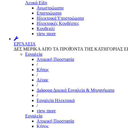
Λευκά Είδη
Ανωστρώματα
Επιστρώματα
Ηλεκτρικά Υποστρώματα
Ηλεκτρικές Κουβέρτες
Κουβερλί
view more
ΕΡΓΑΛΕΙΑ
ΔΕΣ ΜΕΡΙΚΑ ΑΠΌ ΤΑ ΠΡΟΪΌΝΤΑ ΤΗΣ ΚΑΤΗΓΟΡΙΑΣ Ε
Εργαλεία
Aτομική Προστασία
/
Kήπος
/
Αέρας
/
Διάφορα Δομικά Εργαλεία & Μηχανήματα
/
Εργαλεία Ηλεκτρικά
/
view more
Εργαλεία
Aτομική Προστασία
Kήπος