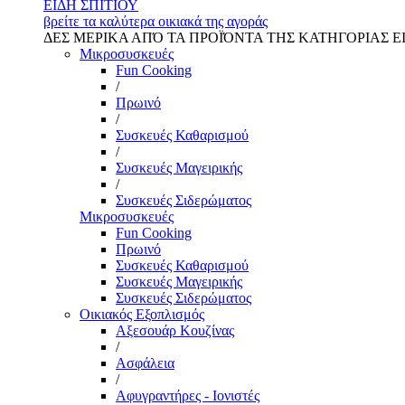
ΕΙΔΗ ΣΠΙΤΙΟΥ
βρείτε τα καλύτερα οικιακά της αγοράς
ΔΕΣ ΜΕΡΙΚΑ ΑΠΌ ΤΑ ΠΡΟΪΌΝΤΑ ΤΗΣ ΚΑΤΗΓΟΡΙΑΣ Ε
Μικροσυσκευές
Fun Cooking
/
Πρωινό
/
Συσκευές Καθαρισμού
/
Συσκευές Μαγειρικής
/
Συσκευές Σιδερώματος
Μικροσυσκευές
Fun Cooking
Πρωινό
Συσκευές Καθαρισμού
Συσκευές Μαγειρικής
Συσκευές Σιδερώματος
Οικιακός Εξοπλισμός
Αξεσουάρ Κουζίνας
/
Ασφάλεια
/
Αφυγραντήρες - Ιονιστές