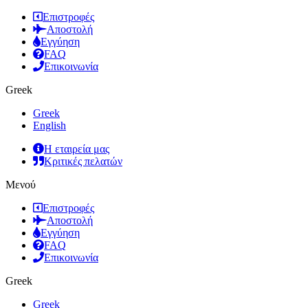
Επιστροφές
Αποστολή
Εγγύηση
FAQ
Επικοινωνία
Greek
Greek
English
Η εταιρεία μας
Κριτικές πελατών
Μενού
Επιστροφές
Αποστολή
Εγγύηση
FAQ
Επικοινωνία
Greek
Greek