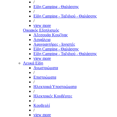
/
Είδη Camping - Θαλάσσης
/
Είδη Camping - Ταξιδιού - Θαλάσσης
/
view more
Οικιακός Εξοπλισμός
Αξεσουάρ Κουζίνας
Ασφάλεια
Αφυγραντήρες - Ιονιστές
Είδη Camping - Θαλάσσης
Είδη Camping - Ταξιδιού - Θαλάσσης
view more
Λευκά Είδη
Ανωστρώματα
/
Επιστρώματα
/
Ηλεκτρικά Υποστρώματα
/
Ηλεκτρικές Κουβέρτες
/
Κουβερλί
/
view more