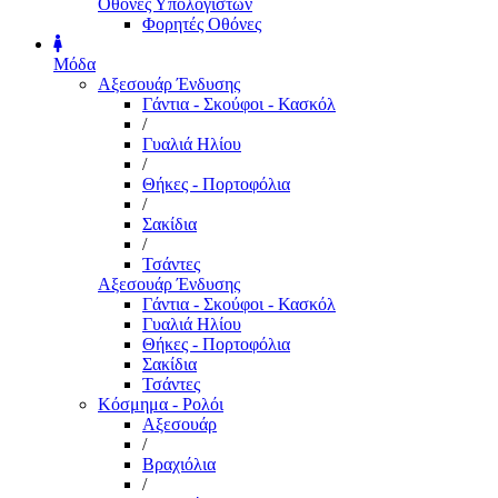
Οθόνες Υπολογιστών
Φορητές Οθόνες
Μόδα
Αξεσουάρ Ένδυσης
Γάντια - Σκούφοι - Κασκόλ
/
Γυαλιά Ηλίου
/
Θήκες - Πορτοφόλια
/
Σακίδια
/
Τσάντες
Αξεσουάρ Ένδυσης
Γάντια - Σκούφοι - Κασκόλ
Γυαλιά Ηλίου
Θήκες - Πορτοφόλια
Σακίδια
Τσάντες
Κόσμημα - Ρολόι
Αξεσουάρ
/
Βραχιόλια
/