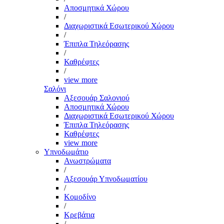
Αποσμητικά Χώρου
/
Διαχωριστικά Εσωτερικού Χώρου
/
Έπιπλα Τηλεόρασης
/
Καθρέφτες
/
view more
Σαλόνι
Αξεσουάρ Σαλονιού
Αποσμητικά Χώρου
Διαχωριστικά Εσωτερικού Χώρου
Έπιπλα Τηλεόρασης
Καθρέφτες
view more
Υπνοδωμάτιο
Ανωστρώματα
/
Αξεσουάρ Υπνοδωματίου
/
Κομοδίνο
/
Κρεβάτια
/