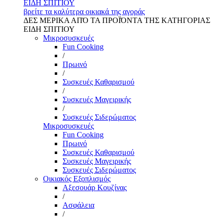
ΕΙΔΗ ΣΠΙΤΙΟΥ
βρείτε τα καλύτερα οικιακά της αγοράς
ΔΕΣ ΜΕΡΙΚΑ ΑΠΌ ΤΑ ΠΡΟΪΌΝΤΑ ΤΗΣ ΚΑΤΗΓΟΡΙΑΣ
ΕΙΔΗ ΣΠΙΤΙΟΥ
Μικροσυσκευές
Fun Cooking
/
Πρωινό
/
Συσκευές Καθαρισμού
/
Συσκευές Μαγειρικής
/
Συσκευές Σιδερώματος
Μικροσυσκευές
Fun Cooking
Πρωινό
Συσκευές Καθαρισμού
Συσκευές Μαγειρικής
Συσκευές Σιδερώματος
Οικιακός Εξοπλισμός
Αξεσουάρ Κουζίνας
/
Ασφάλεια
/