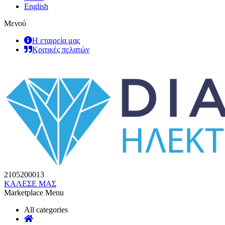
English
Μενού
Η εταιρεία μας
Κριτικές πελατών
2105200013
ΚΑΛΕΣΕ ΜΑΣ
Marketplace Menu
All categories