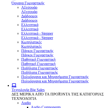
Όργανα Γυμναστικής
Αξεσουάρ
Αξεσουάρ
Διάδρομοι
Διάδρομοι
Ελλειπτικά
Ελλειπτικά
Ελλειπτικά - Stepper
Ελλειπτικά - Stepper
Κωπηλατικές
Κωπηλατικές
Πάγκοι Γυμναστικής
Πάγκοι Γυμναστικής
Παθητική Γυμναστική
Παθητική Γυμναστική
Ποδήλατα Γυμναστικής
Ποδήλατα Γυμναστικής
Πολυόργανα και Μηχανήματα Γυμναστικής
Πολυόργανα και Μηχανήματα Γυμναστικής
Τεχνολογία
Big Sales
ΔΕΣ ΜΕΡΙΚΑ ΑΠΌ ΤΑ ΠΡΟΪΌΝΤΑ ΤΗΣ ΚΑΤΗΓΟΡΙΑΣ
ΤΕΧΝΟΛΟΓΙΑ
Audio
Audio Components