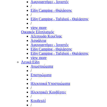
Αφυγραντήρες - Ιονιστές
/
Είδη Camping - Θαλάσσης
/
Είδη Camping - Ταξιδιού - Θαλάσσης
/
view more
Οικιακός Εξοπλισμός
Αξεσουάρ Κουζίνας
Ασφάλεια
Αφυγραντήρες - Ιονιστές
Είδη Camping - Θαλάσσης
Είδη Camping - Ταξιδιού - Θαλάσσης
view more
Λευκά Είδη
Ανωστρώματα
/
Επιστρώματα
/
Ηλεκτρικά Υποστρώματα
/
Ηλεκτρικές Κουβέρτες
/
Κουβερλί
/