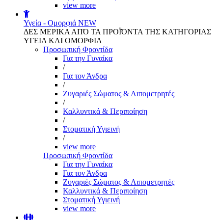
view more
Υγεία - Ομορφιά
NEW
ΔΕΣ ΜΕΡΙΚΑ ΑΠΌ ΤΑ ΠΡΟΪΌΝΤΑ ΤΗΣ ΚΑΤΗΓΟΡΙΑΣ
ΥΓΕΙΑ ΚΑΙ ΟΜΟΡΦΙΑ
Προσωπική Φροντίδα
Για την Γυναίκα
/
Για τον Άνδρα
/
Ζυγαριές Σώματος & Λιπομετρητές
/
Καλλυντικά & Περιποίηση
/
Στοματική Υγιεινή
/
view more
Προσωπική Φροντίδα
Για την Γυναίκα
Για τον Άνδρα
Ζυγαριές Σώματος & Λιπομετρητές
Καλλυντικά & Περιποίηση
Στοματική Υγιεινή
view more