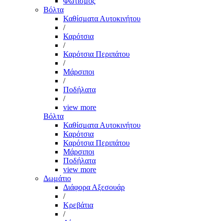
Φωτισμός
Βόλτα
Καθίσματα Αυτοκινήτου
/
Καρότσια
/
Καρότσια Περιπάτου
/
Μάρσιποι
/
Ποδήλατα
/
view more
Βόλτα
Καθίσματα Αυτοκινήτου
Καρότσια
Καρότσια Περιπάτου
Μάρσιποι
Ποδήλατα
view more
Δωμάτιο
Διάφορα Αξεσουάρ
/
Κρεβάτια
/