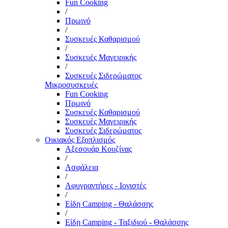
Fun Cooking
/
Πρωινό
/
Συσκευές Καθαρισμού
/
Συσκευές Μαγειρικής
/
Συσκευές Σιδερώματος
Μικροσυσκευές
Fun Cooking
Πρωινό
Συσκευές Καθαρισμού
Συσκευές Μαγειρικής
Συσκευές Σιδερώματος
Οικιακός Εξοπλισμός
Αξεσουάρ Κουζίνας
/
Ασφάλεια
/
Αφυγραντήρες - Ιονιστές
/
Είδη Camping - Θαλάσσης
/
Είδη Camping - Ταξιδιού - Θαλάσσης