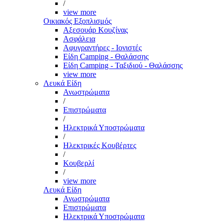
/
view more
Οικιακός Εξοπλισμός
Αξεσουάρ Κουζίνας
Ασφάλεια
Αφυγραντήρες - Ιονιστές
Είδη Camping - Θαλάσσης
Είδη Camping - Ταξιδιού - Θαλάσσης
view more
Λευκά Είδη
Ανωστρώματα
/
Επιστρώματα
/
Ηλεκτρικά Υποστρώματα
/
Ηλεκτρικές Κουβέρτες
/
Κουβερλί
/
view more
Λευκά Είδη
Ανωστρώματα
Επιστρώματα
Ηλεκτρικά Υποστρώματα