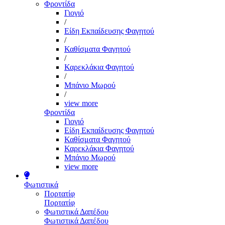
Φροντίδα
Γιογιό
/
Είδη Εκπαίδευσης Φαγητού
/
Καθίσματα Φαγητού
/
Καρεκλάκια Φαγητού
/
Μπάνιο Μωρού
/
view more
Φροντίδα
Γιογιό
Είδη Εκπαίδευσης Φαγητού
Καθίσματα Φαγητού
Καρεκλάκια Φαγητού
Μπάνιο Μωρού
view more
Φωτιστικά
Πορτατίφ
Πορτατίφ
Φωτιστικά Δαπέδου
Φωτιστικά Δαπέδου