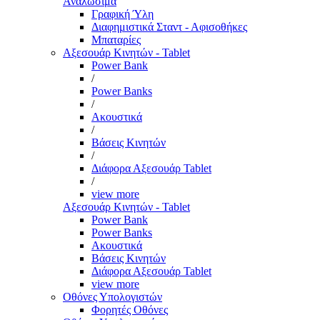
Αναλώσιμα
Γραφική Ύλη
Διαφημιστικά Σταντ - Αφισοθήκες
Μπαταρίες
Αξεσουάρ Κινητών - Tablet
Power Bank
/
Power Banks
/
Ακουστικά
/
Βάσεις Κινητών
/
Διάφορα Αξεσουάρ Tablet
/
view more
Αξεσουάρ Κινητών - Tablet
Power Bank
Power Banks
Ακουστικά
Βάσεις Κινητών
Διάφορα Αξεσουάρ Tablet
view more
Οθόνες Υπολογιστών
Φορητές Οθόνες