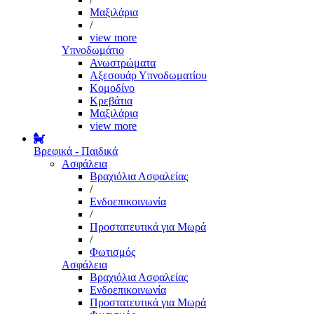
Μαξιλάρια
/
view more
Υπνοδωμάτιο
Ανωστρώματα
Αξεσουάρ Υπνοδωματίου
Κομοδίνο
Κρεβάτια
Μαξιλάρια
view more
Βρεφικά - Παιδικά
Ασφάλεια
Βραχιόλια Ασφαλείας
/
Ενδοεπικοινωνία
/
Προστατευτικά για Μωρά
/
Φωτισμός
Ασφάλεια
Βραχιόλια Ασφαλείας
Ενδοεπικοινωνία
Προστατευτικά για Μωρά