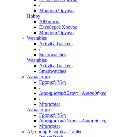
/
Μουσικά Όργανα
Hobby
Αθλήματα
Ελεύθερος Χρόνος
Μουσικά Όργανα
Wearables
Activity Trackers
/
Smartwatches
Wearables
Activity Trackers
Smartwatches
Αναλώσιμα
Γραφική Ύλη
/
Διαφημιστικά Σταντ - Αφισοθήκες
/
Μπαταρίες
Αναλώσιμα
Γραφική Ύλη
Διαφημιστικά Σταντ - Αφισοθήκες
Μπαταρίες
Αξεσουάρ Κινητών - Tablet