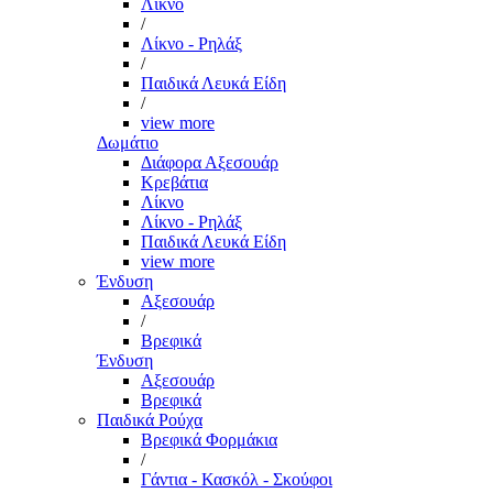
Λίκνο
/
Λίκνο - Ρηλάξ
/
Παιδικά Λευκά Είδη
/
view more
Δωμάτιο
Διάφορα Αξεσουάρ
Κρεβάτια
Λίκνο
Λίκνο - Ρηλάξ
Παιδικά Λευκά Είδη
view more
Ένδυση
Αξεσουάρ
/
Βρεφικά
Ένδυση
Αξεσουάρ
Βρεφικά
Παιδικά Ρούχα
Βρεφικά Φορμάκια
/
Γάντια - Κασκόλ - Σκούφοι