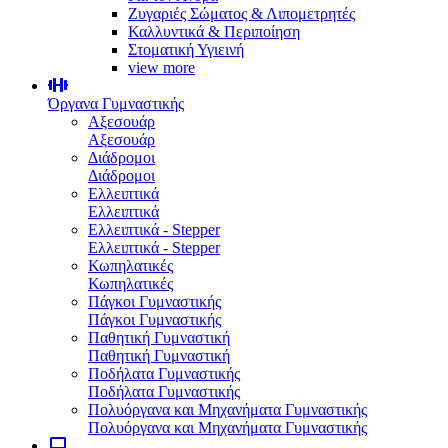
Ζυγαριές Σώματος & Λιπομετρητές
Καλλυντικά & Περιποίηση
Στοματική Υγιεινή
view more
Όργανα Γυμναστικής
Αξεσουάρ
Αξεσουάρ
Διάδρομοι
Διάδρομοι
Ελλειπτικά
Ελλειπτικά
Ελλειπτικά - Stepper
Ελλειπτικά - Stepper
Κωπηλατικές
Κωπηλατικές
Πάγκοι Γυμναστικής
Πάγκοι Γυμναστικής
Παθητική Γυμναστική
Παθητική Γυμναστική
Ποδήλατα Γυμναστικής
Ποδήλατα Γυμναστικής
Πολυόργανα και Μηχανήματα Γυμναστικής
Πολυόργανα και Μηχανήματα Γυμναστικής