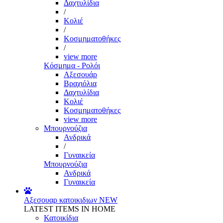
Δαχτυλίδια
/
Κολιέ
/
Κοσμηματοθήκες
/
view more
Κόσμημα - Ρολόι
Αξεσουάρ
Βραχιόλια
Δαχτυλίδια
Κολιέ
Κοσμηματοθήκες
view more
Μπουρνούζια
Ανδρικά
/
Γυναικεία
Μπουρνούζια
Ανδρικά
Γυναικεία
Αξεσουαρ κατοικιδιων
NEW
LATEST ITEMS IN HOME
Κατοικίδια