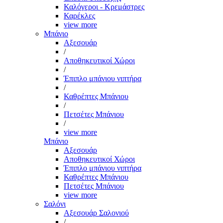
Καλόγεροι - Κρεμάστρες
Καρέκλες
view more
Μπάνιο
Αξεσουάρ
/
Αποθηκευτικοί Χώροι
/
Έπιπλο μπάνιου νιπτήρα
/
Καθρέπτες Μπάνιου
/
Πετσέτες Μπάνιου
/
view more
Μπάνιο
Αξεσουάρ
Αποθηκευτικοί Χώροι
Έπιπλο μπάνιου νιπτήρα
Καθρέπτες Μπάνιου
Πετσέτες Μπάνιου
view more
Σαλόνι
Αξεσουάρ Σαλονιού
/