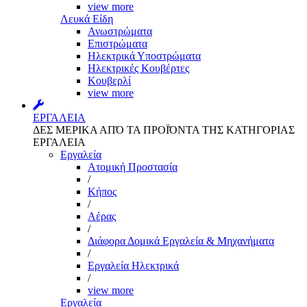
view more
Λευκά Είδη
Ανωστρώματα
Επιστρώματα
Ηλεκτρικά Υποστρώματα
Ηλεκτρικές Κουβέρτες
Κουβερλί
view more
ΕΡΓΑΛΕΙΑ
ΔΕΣ ΜΕΡΙΚΑ ΑΠΌ ΤΑ ΠΡΟΪΌΝΤΑ ΤΗΣ ΚΑΤΗΓΟΡΙΑΣ
ΕΡΓΑΛΕΙΑ
Εργαλεία
Aτομική Προστασία
/
Kήπος
/
Αέρας
/
Διάφορα Δομικά Εργαλεία & Μηχανήματα
/
Εργαλεία Ηλεκτρικά
/
view more
Εργαλεία