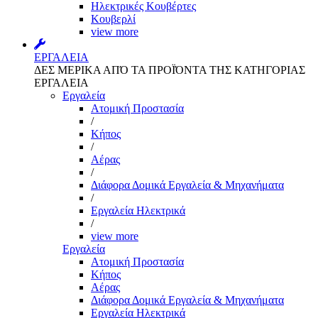
Ηλεκτρικές Κουβέρτες
Κουβερλί
view more
ΕΡΓΑΛΕΙΑ
ΔΕΣ ΜΕΡΙΚΑ ΑΠΌ ΤΑ ΠΡΟΪΌΝΤΑ ΤΗΣ ΚΑΤΗΓΟΡΙΑΣ
ΕΡΓΑΛΕΙΑ
Εργαλεία
Aτομική Προστασία
/
Kήπος
/
Αέρας
/
Διάφορα Δομικά Εργαλεία & Μηχανήματα
/
Εργαλεία Ηλεκτρικά
/
view more
Εργαλεία
Aτομική Προστασία
Kήπος
Αέρας
Διάφορα Δομικά Εργαλεία & Μηχανήματα
Εργαλεία Ηλεκτρικά