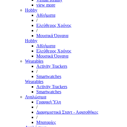
view more
Hobby
Αθλήματα
/
Ελεύθερος Χρόνος
/
Μουσικά Όργανα
Hobby
Αθλήματα
Ελεύθερος Χρόνος
Μουσικά Όργανα
Wearables
Activity Trackers
/
Smartwatches
Wearables
Activity Trackers
Smartwatches
Αναλώσιμα
Γραφική Ύλη
/
Διαφημιστικά Σταντ - Αφισοθήκες
/
Μπαταρίες