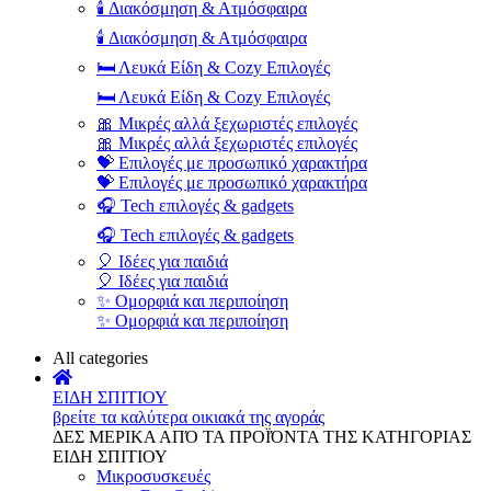
🕯️ Διακόσμηση & Ατμόσφαιρα
🕯️ Διακόσμηση & Ατμόσφαιρα
🛏️ Λευκά Είδη & Cozy Επιλογές
🛏️ Λευκά Είδη & Cozy Επιλογές
🎀 Μικρές αλλά ξεχωριστές επιλογές
🎀 Μικρές αλλά ξεχωριστές επιλογές
💝 Επιλογές με προσωπικό χαρακτήρα
💝 Επιλογές με προσωπικό χαρακτήρα
🎧 Tech επιλογές & gadgets
🎧 Tech επιλογές & gadgets
🎈 Ιδέες για παιδιά
🎈 Ιδέες για παιδιά
✨ Ομορφιά και περιποίηση
✨ Ομορφιά και περιποίηση
All categories
ΕΙΔΗ ΣΠΙΤΙΟΥ
βρείτε τα καλύτερα οικιακά της αγοράς
ΔΕΣ ΜΕΡΙΚΑ ΑΠΌ ΤΑ ΠΡΟΪΌΝΤΑ ΤΗΣ ΚΑΤΗΓΟΡΙΑΣ
ΕΙΔΗ ΣΠΙΤΙΟΥ
Μικροσυσκευές