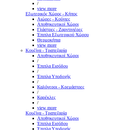
/
view more
Εξωτερικός Χώρος - Κήπος
Αιώρες - Κούνιες
Αποθηκευτικοί Χώροι
Γλάστρες - Ζαρντινιέρες
Έπιπλα Εξωτερικού Χώρου
Θερμοκήπια
view more
Κουζίνα - Τραπεζαρία
Αποθηκευτικοί Χώροι
/
Έπιπλα Εισόδου
/
Έπιπλα Υποδοχής
/
Καλόγεροι - Κρεμάστρες
/
Καρέκλες
/
view more
Κουζίνα - Τραπεζαρία
Αποθηκευτικοί Χώροι
Έπιπλα Εισόδου
Έπιπλα Υποδοχής