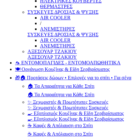
ΗΛΕΚΤΡΙΚΕΣ ΚΟΥΒΕΡΤΕΣ
ΘΕΡΜΑΣΤΡΕΣ
ΣΥΣΚΕΥΕΣ ΔΡΟΣΙΑΣ & ΨΥΞΗΣ
AIR COOLER
/
ΑΝΕΜΙΣΤΗΡΕΣ
ΣΥΣΚΕΥΕΣ ΔΡΟΣΙΑΣ & ΨΥΞΗΣ
AIR COOLER
ΑΝΕΜΙΣΤΗΡΕΣ
ΑΞΕΣΟΥΑΡ ΤΖΑΚΙΟΥ
ΑΞΕΣΟΥΑΡ ΤΖΑΚΙΟΥ
🦟 ΕΝΤΟΜΟΠΑΓΙΔΕΣ - ΕΝΤΟΜΟΑΠΩΘΗΤΙΚΑ
🍽️ Οργάνωση Κουζίνας & Είδη Σερβιρίσματος
🎁🏠 Προτάσεις δώρων • Επιλογές για το σπίτι • Για σένα
🏠 Τα Απαραίτητα για Κάθε Σπίτι
🏠 Τα Απαραίτητα για Κάθε Σπίτι
✨ Ξεχωριστές & Πρωτότυπες Συσκευές
✨ Ξεχωριστές & Πρωτότυπες Συσκευές
🍳 Εξοπλισμός Κουζίνας & Είδη Σερβιρίσματος
🍳 Εξοπλισμός Κουζίνας & Είδη Σερβιρίσματος
☕ Καφές & Απόλαυση στο Σπίτι
☕ Καφές & Απόλαυση στο Σπίτι