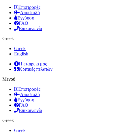
Επιστροφές
Αποστολή
Εγγύηση
FAQ
Επικοινωνία
Greek
Greek
English
Η εταιρεία μας
Κριτικές πελατών
Μενού
Επιστροφές
Αποστολή
Εγγύηση
FAQ
Επικοινωνία
Greek
Greek