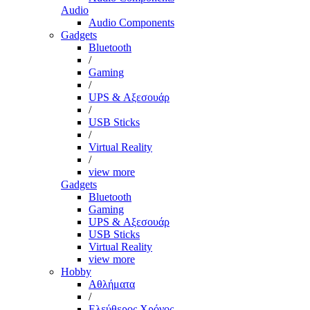
Audio
Audio Components
Gadgets
Bluetooth
/
Gaming
/
UPS & Αξεσουάρ
/
USB Sticks
/
Virtual Reality
/
view more
Gadgets
Bluetooth
Gaming
UPS & Αξεσουάρ
USB Sticks
Virtual Reality
view more
Hobby
Αθλήματα
/
Ελεύθερος Χρόνος