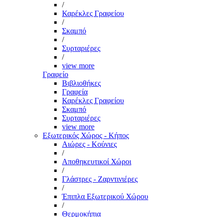
/
Καρέκλες Γραφείου
/
Σκαμπό
/
Συρταριέρες
/
view more
Γραφείο
Βιβλιοθήκες
Γραφεία
Καρέκλες Γραφείου
Σκαμπό
Συρταριέρες
view more
Εξωτερικός Χώρος - Κήπος
Αιώρες - Κούνιες
/
Αποθηκευτικοί Χώροι
/
Γλάστρες - Ζαρντινιέρες
/
Έπιπλα Εξωτερικού Χώρου
/
Θερμοκήπια