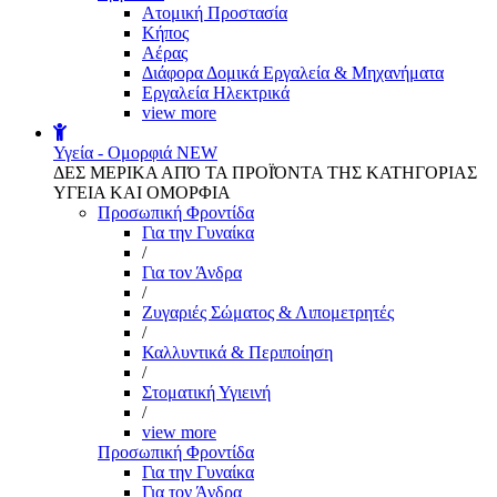
Aτομική Προστασία
Kήπος
Αέρας
Διάφορα Δομικά Εργαλεία & Μηχανήματα
Εργαλεία Ηλεκτρικά
view more
Υγεία - Ομορφιά
NEW
ΔΕΣ ΜΕΡΙΚΑ ΑΠΌ ΤΑ ΠΡΟΪΌΝΤΑ ΤΗΣ ΚΑΤΗΓΟΡΙΑΣ
ΥΓΕΙΑ ΚΑΙ ΟΜΟΡΦΙΑ
Προσωπική Φροντίδα
Για την Γυναίκα
/
Για τον Άνδρα
/
Ζυγαριές Σώματος & Λιπομετρητές
/
Καλλυντικά & Περιποίηση
/
Στοματική Υγιεινή
/
view more
Προσωπική Φροντίδα
Για την Γυναίκα
Για τον Άνδρα