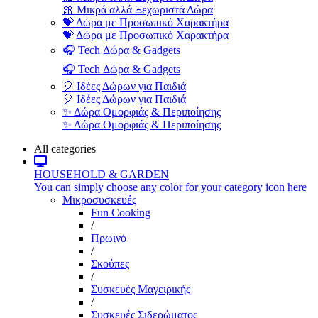
🎀 Μικρά αλλά Ξεχωριστά Δώρα
💝 Δώρα με Προσωπικό Χαρακτήρα
💝 Δώρα με Προσωπικό Χαρακτήρα
🎧 Tech Δώρα & Gadgets
🎧 Tech Δώρα & Gadgets
🎈 Ιδέες Δώρων για Παιδιά
🎈 Ιδέες Δώρων για Παιδιά
✨ Δώρα Ομορφιάς & Περιποίησης
✨ Δώρα Ομορφιάς & Περιποίησης
All categories
HOUSEHOLD & GARDEN
You can simply choose any color for your category icon here
Μικροσυσκευές
Fun Cooking
/
Πρωινό
/
Σκούπες
/
Συσκευές Μαγειρικής
/
Συσκευές Σιδερώματος