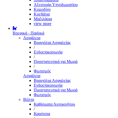
Αξεσουάρ Υπνοδωματίου
Κομοδίνο
Κρεβάτια
Μαξιλάρια
view more
Βρεφικά - Παιδικά
Ασφάλεια
Βραχιόλια Ασφαλείας
/
Ενδοεπικοινωνία
/
Προστατευτικά για Μωρά
/
Φωτισμός
Ασφάλεια
Βραχιόλια Ασφαλείας
Ενδοεπικοινωνία
Προστατευτικά για Μωρά
Φωτισμός
Βόλτα
Καθίσματα Αυτοκινήτου
/
Καρότσια