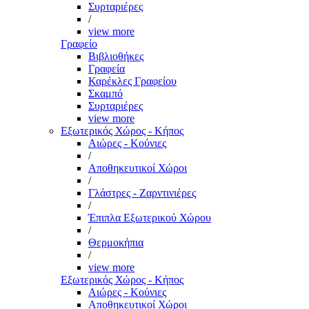
Συρταριέρες
/
view more
Γραφείο
Βιβλιοθήκες
Γραφεία
Καρέκλες Γραφείου
Σκαμπό
Συρταριέρες
view more
Εξωτερικός Χώρος - Κήπος
Αιώρες - Κούνιες
/
Αποθηκευτικοί Χώροι
/
Γλάστρες - Ζαρντινιέρες
/
Έπιπλα Εξωτερικού Χώρου
/
Θερμοκήπια
/
view more
Εξωτερικός Χώρος - Κήπος
Αιώρες - Κούνιες
Αποθηκευτικοί Χώροι