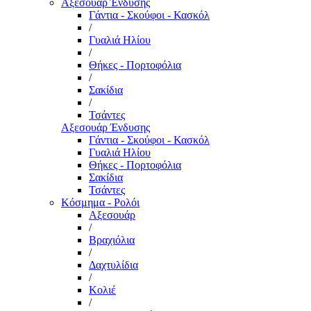
Αξεσουάρ Ένδυσης
Γάντια - Σκούφοι - Κασκόλ
/
Γυαλιά Ηλίου
/
Θήκες - Πορτοφόλια
/
Σακίδια
/
Τσάντες
Αξεσουάρ Ένδυσης
Γάντια - Σκούφοι - Κασκόλ
Γυαλιά Ηλίου
Θήκες - Πορτοφόλια
Σακίδια
Τσάντες
Κόσμημα - Ρολόι
Αξεσουάρ
/
Βραχιόλια
/
Δαχτυλίδια
/
Κολιέ
/