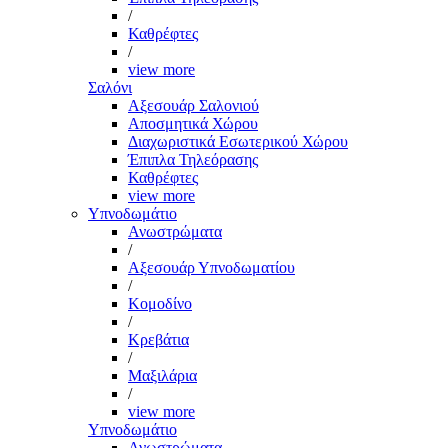
/
Καθρέφτες
/
view more
Σαλόνι
Αξεσουάρ Σαλονιού
Αποσμητικά Χώρου
Διαχωριστικά Εσωτερικού Χώρου
Έπιπλα Τηλεόρασης
Καθρέφτες
view more
Υπνοδωμάτιο
Ανωστρώματα
/
Αξεσουάρ Υπνοδωματίου
/
Κομοδίνο
/
Κρεβάτια
/
Μαξιλάρια
/
view more
Υπνοδωμάτιο
Ανωστρώματα