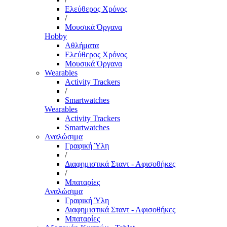
Ελεύθερος Χρόνος
/
Μουσικά Όργανα
Hobby
Αθλήματα
Ελεύθερος Χρόνος
Μουσικά Όργανα
Wearables
Activity Trackers
/
Smartwatches
Wearables
Activity Trackers
Smartwatches
Αναλώσιμα
Γραφική Ύλη
/
Διαφημιστικά Σταντ - Αφισοθήκες
/
Μπαταρίες
Αναλώσιμα
Γραφική Ύλη
Διαφημιστικά Σταντ - Αφισοθήκες
Μπαταρίες