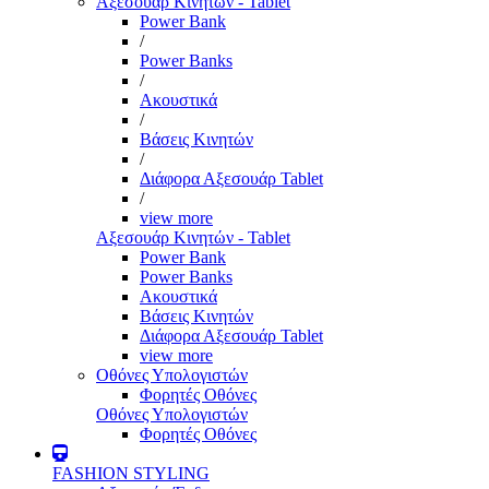
Αξεσουάρ Κινητών - Tablet
Power Bank
/
Power Banks
/
Ακουστικά
/
Βάσεις Κινητών
/
Διάφορα Αξεσουάρ Tablet
/
view more
Αξεσουάρ Κινητών - Tablet
Power Bank
Power Banks
Ακουστικά
Βάσεις Κινητών
Διάφορα Αξεσουάρ Tablet
view more
Οθόνες Υπολογιστών
Φορητές Οθόνες
Οθόνες Υπολογιστών
Φορητές Οθόνες
FASHION STYLING