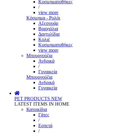
Κοσμηματοθήκες
/
view more
Κόσμημα - Ρολόι
Αξεσουάρ
Βραχιόλια
Δαχτυλίδια
Κολιέ
Κοσμηματοθήκες
view more
Μπουρνούζια
Ανδρικά
/
Γυναικεία
Μπουρνούζια
Ανδρικά
Γυναικεία
PET PRODUCTS
NEW
LATEST ITEMS IN HOME
Κατοικίδια
Γάτες
/
Ερπετά
/