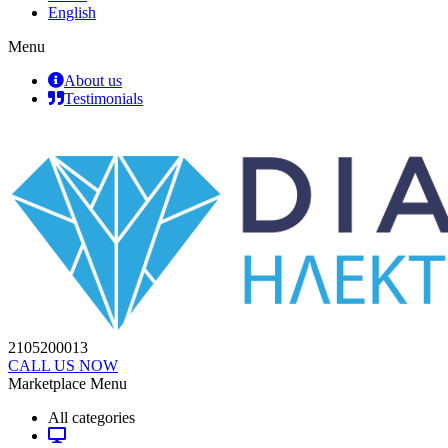
English
Menu
About us
Testimonials
2105200013
CALL US NOW
Marketplace Menu
All categories