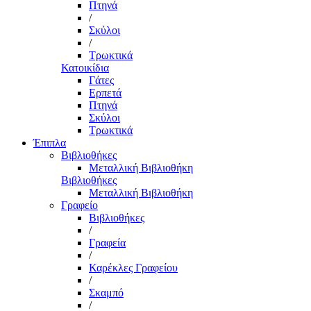
Πτηνά
/
Σκύλοι
/
Τρωκτικά
Κατοικίδια
Γάτες
Ερπετά
Πτηνά
Σκύλοι
Τρωκτικά
Έπιπλα
Βιβλιοθήκες
Μεταλλική Βιβλιοθήκη
Βιβλιοθήκες
Μεταλλική Βιβλιοθήκη
Γραφείο
Βιβλιοθήκες
/
Γραφεία
/
Καρέκλες Γραφείου
/
Σκαμπό
/