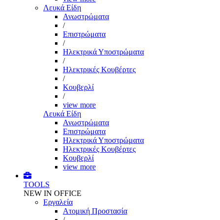
Λευκά Είδη
Ανωστρώματα
/
Επιστρώματα
/
Ηλεκτρικά Υποστρώματα
/
Ηλεκτρικές Κουβέρτες
/
Κουβερλί
/
view more
Λευκά Είδη
Ανωστρώματα
Επιστρώματα
Ηλεκτρικά Υποστρώματα
Ηλεκτρικές Κουβέρτες
Κουβερλί
view more
TOOLS
NEW IN OFFICE
Εργαλεία
Aτομική Προστασία
/