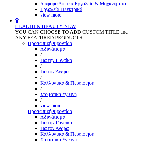
Διάφορα Δομικά Εργαλεία & Μηχανήματα
Εργαλεία Ηλεκτρικά
view more
HEALTH & BEAUTY
NEW
YOU CAN CHOOSE TO ADD CUSTOM TITLE and
ANY FEATURED PRODUCTS
Προσωπική Φροντίδα
Αδυνάτισμα
/
Για την Γυναίκα
/
Για τον Άνδρα
/
Καλλυντικά & Περιποίηση
/
Στοματική Υγιεινή
/
view more
Προσωπική Φροντίδα
Αδυνάτισμα
Για την Γυναίκα
Για τον Άνδρα
Καλλυντικά & Περιποίηση
Στοματική Υγιεινή