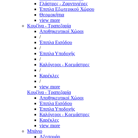
Γλάστρες - Ζαρντινιέρες
Έπιπλα Εξωτερικού Χώρου
Θερμοκήπια
view more
Κουζίνα - Τραπεζαρία
Αποθηκευτικοί Χώροι
/
Έπιπλα Εισόδου
/
Έπιπλα Υποδοχής
/
Καλόγεροι - Κρεμάστρες
/
Καρέκλες
/
view more
Κουζίνα - Τραπεζαρία
Αποθηκευτικοί Χώροι
Έπιπλα Εισόδου
Έπιπλα Υποδοχής
Καλόγεροι - Κρεμάστρες
Καρέκλες
view more
Μπάνιο
Αξεσουάρ