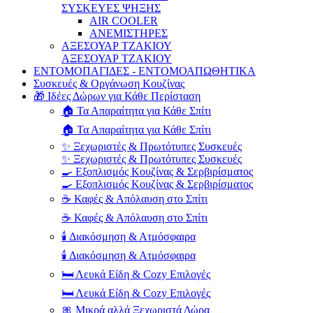
ΣΥΣΚΕΥΕΣ ΨΗΞΗΣ
AIR COOLER
ΑΝΕΜΙΣΤΗΡΕΣ
ΑΞΕΣΟΥΑΡ ΤΖΑΚΙΟΥ
ΑΞΕΣΟΥΑΡ ΤΖΑΚΙΟΥ
ΕΝΤΟΜΟΠΑΓΙΔΕΣ - ΕΝΤΟΜΟΑΠΩΘΗΤΙΚΑ
Συσκευές & Οργάνωση Κουζίνας
🎁 Ιδέες Δώρων για Κάθε Περίσταση
🏠 Τα Απαραίτητα για Κάθε Σπίτι
🏠 Τα Απαραίτητα για Κάθε Σπίτι
✨ Ξεχωριστές & Πρωτότυπες Συσκευές
✨ Ξεχωριστές & Πρωτότυπες Συσκευές
🍳 Εξοπλισμός Κουζίνας & Σερβιρίσματος
🍳 Εξοπλισμός Κουζίνας & Σερβιρίσματος
☕ Καφές & Απόλαυση στο Σπίτι
☕ Καφές & Απόλαυση στο Σπίτι
🕯️ Διακόσμηση & Ατμόσφαιρα
🕯️ Διακόσμηση & Ατμόσφαιρα
🛏️ Λευκά Είδη & Cozy Επιλογές
🛏️ Λευκά Είδη & Cozy Επιλογές
🎀 Μικρά αλλά Ξεχωριστά Δώρα