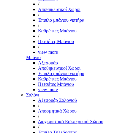
/
Αποθηκευτικοί Χώροι
/
Έπιπλο μπάνιου νιπτήρα
/
Καθρέπτες Μπάνιου
/
Πετσέτες Μπάνιου
/
view more
Μπάνιο
Αξεσουάρ
Αποθηκευτικοί Χώροι
Έπιπλο μπάνιου νιπτήρα
Καθρέπτες Μπάνιου
Πετσέτες Μπάνιου
view more
Σαλόνι
Αξεσουάρ Σαλονιού
/
Αποσμητικά Χώρου
/
Διαχωριστικά Εσωτερικού Χώρου
/
Έπιπλα Τηλεόρασης