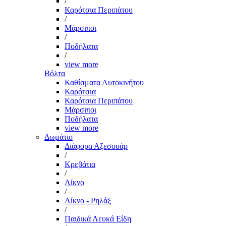
/
Καρότσια Περιπάτου
/
Μάρσιποι
/
Ποδήλατα
/
view more
Βόλτα
Καθίσματα Αυτοκινήτου
Καρότσια
Καρότσια Περιπάτου
Μάρσιποι
Ποδήλατα
view more
Δωμάτιο
Διάφορα Αξεσουάρ
/
Κρεβάτια
/
Λίκνο
/
Λίκνο - Ρηλάξ
/
Παιδικά Λευκά Είδη