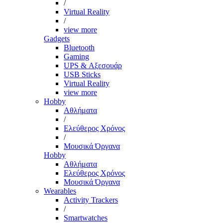
/
Virtual Reality
/
view more
Gadgets
Bluetooth
Gaming
UPS & Αξεσουάρ
USB Sticks
Virtual Reality
view more
Hobby
Αθλήματα
/
Ελεύθερος Χρόνος
/
Μουσικά Όργανα
Hobby
Αθλήματα
Ελεύθερος Χρόνος
Μουσικά Όργανα
Wearables
Activity Trackers
/
Smartwatches