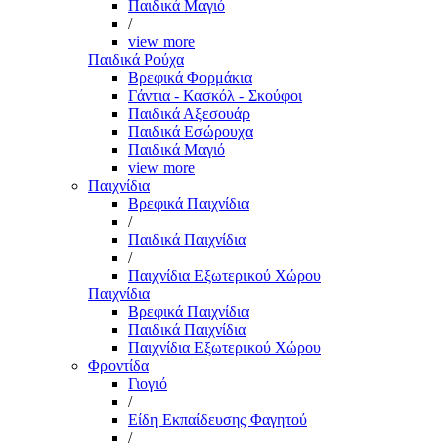
Παιδικά Μαγιό
/
view more
Παιδικά Ρούχα
Βρεφικά Φορμάκια
Γάντια - Κασκόλ - Σκούφοι
Παιδικά Αξεσουάρ
Παιδικά Εσώρουχα
Παιδικά Μαγιό
view more
Παιχνίδια
Βρεφικά Παιχνίδια
/
Παιδικά Παιχνίδια
/
Παιχνίδια Εξωτερικού Χώρου
Παιχνίδια
Βρεφικά Παιχνίδια
Παιδικά Παιχνίδια
Παιχνίδια Εξωτερικού Χώρου
Φροντίδα
Γιογιό
/
Είδη Εκπαίδευσης Φαγητού
/