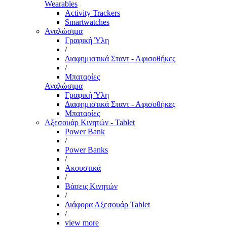
Wearables
Activity Trackers
Smartwatches
Αναλώσιμα
Γραφική Ύλη
/
Διαφημιστικά Σταντ - Αφισοθήκες
/
Μπαταρίες
Αναλώσιμα
Γραφική Ύλη
Διαφημιστικά Σταντ - Αφισοθήκες
Μπαταρίες
Αξεσουάρ Κινητών - Tablet
Power Bank
/
Power Banks
/
Ακουστικά
/
Βάσεις Κινητών
/
Διάφορα Αξεσουάρ Tablet
/
view more