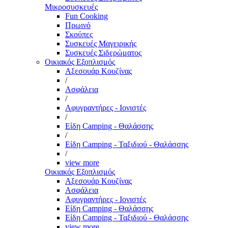
Μικροσυσκευές
Fun Cooking
Πρωινό
Σκούπες
Συσκευές Μαγειρικής
Συσκευές Σιδερώματος
Οικιακός Εξοπλισμός
Αξεσουάρ Κουζίνας
/
Ασφάλεια
/
Αφυγραντήρες - Ιονιστές
/
Είδη Camping - Θαλάσσης
/
Είδη Camping - Ταξιδιού - Θαλάσσης
/
view more
Οικιακός Εξοπλισμός
Αξεσουάρ Κουζίνας
Ασφάλεια
Αφυγραντήρες - Ιονιστές
Είδη Camping - Θαλάσσης
Είδη Camping - Ταξιδιού - Θαλάσσης
view more