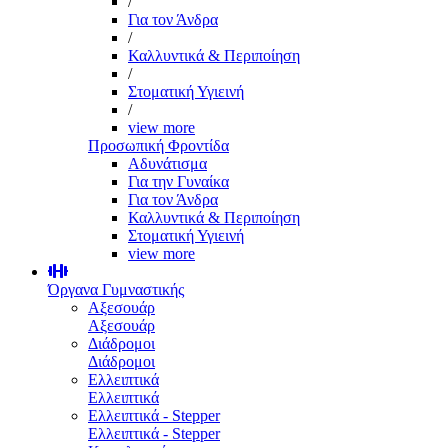
/
Για τον Άνδρα
/
Καλλυντικά & Περιποίηση
/
Στοματική Υγιεινή
/
view more
Προσωπική Φροντίδα
Αδυνάτισμα
Για την Γυναίκα
Για τον Άνδρα
Καλλυντικά & Περιποίηση
Στοματική Υγιεινή
view more
Όργανα Γυμναστικής
Αξεσουάρ
Αξεσουάρ
Διάδρομοι
Διάδρομοι
Ελλειπτικά
Ελλειπτικά
Ελλειπτικά - Stepper
Ελλειπτικά - Stepper