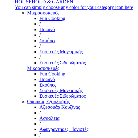
HOUSEHOLD & GARDEN
You can simply choose any color for your category icon here
Μικροσυσκευές
Fun Cooking
/
Πρωινό
/
Σκούπες
/
Συσκευές Μαγειρικής
/
Συσκευές Σιδερώματος
Μικροσυσκευές
Fun Cooking
Πρωινό
Σκούπες
Συσκευές Μαγειρικής
Συσκευές Σιδερώματος
Οικιακός Εξοπλισμός
Αξεσουάρ Κουζίνας
/
Ασφάλεια
/
Αφυγραντήρες - Ιονιστές
/