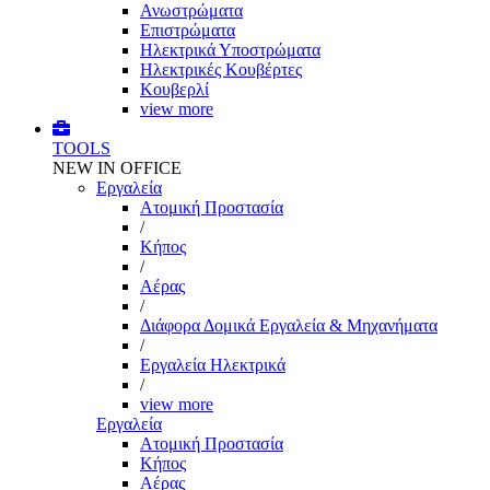
Ανωστρώματα
Επιστρώματα
Ηλεκτρικά Υποστρώματα
Ηλεκτρικές Κουβέρτες
Κουβερλί
view more
TOOLS
NEW IN OFFICE
Εργαλεία
Aτομική Προστασία
/
Kήπος
/
Αέρας
/
Διάφορα Δομικά Εργαλεία & Μηχανήματα
/
Εργαλεία Ηλεκτρικά
/
view more
Εργαλεία
Aτομική Προστασία
Kήπος
Αέρας