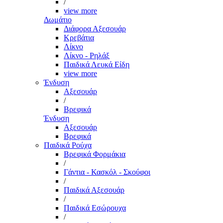
/
view more
Δωμάτιο
Διάφορα Αξεσουάρ
Κρεβάτια
Λίκνο
Λίκνο - Ρηλάξ
Παιδικά Λευκά Είδη
view more
Ένδυση
Αξεσουάρ
/
Βρεφικά
Ένδυση
Αξεσουάρ
Βρεφικά
Παιδικά Ρούχα
Βρεφικά Φορμάκια
/
Γάντια - Κασκόλ - Σκούφοι
/
Παιδικά Αξεσουάρ
/
Παιδικά Εσώρουχα
/