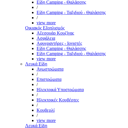
Είδη Camping - Θαλάσσης
/
Είδη Camping - Ταξιδιού - Θαλάσσης
/
view more
Οικιακός Εξοπλισμός
Αξεσουάρ Κουζίνας
Ασφάλεια
Αφυγραντήρες - Ιονιστές
Είδη Camping - Θαλάσσης
Είδη Camping - Ταξιδιού - Θαλάσσης
view more
Λευκά Είδη
Ανωστρώματα
/
Επιστρώματα
/
Ηλεκτρικά Υποστρώματα
/
Ηλεκτρικές Κουβέρτες
/
Κουβερλί
/
view more
Λευκά Είδη