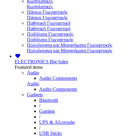
Κωπηλατικές
Κωπηλατικές
Πάγκοι Γυμναστικής
Πάγκοι Γυμναστικής
Παθητική Γυμναστική
Παθητική Γυμναστική
Ποδήλατα Γυμναστικής
Ποδήλατα Γυμναστικής
Πολυόργανα και Μηχανήματα Γυμναστικής
Πολυόργανα και Μηχανήματα Γυμναστικής
ELECTRONICS
Big Sales
Featured items
Audio
Audio Components
Audio
Audio Components
Gadgets
Bluetooth
/
Gaming
/
UPS & Αξεσουάρ
/
USB Sticks