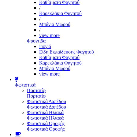
Καθίσματα Φαγητού
/
Καρεκλάκια Φαγητού
/
Μπάνιο Μωρού
/
view more
Φροντίδα
Γιογιό
Είδη Εκπαίδευσης Φαγητού
Καθίσματα Φαγητού
Καρεκλάκια Φαγητού
Μπάνιο Μωρού
view more
Φωτιστικά
Πορτατίφ
Πορτατίφ
Φωτιστικά Δαπέδου
Φωτιστικά Δαπέδου
Φωτιστικά Ηλιακά
Φωτιστικά Ηλιακά
Φωτιστικά Οροφής
Φωτιστικά Οροφής