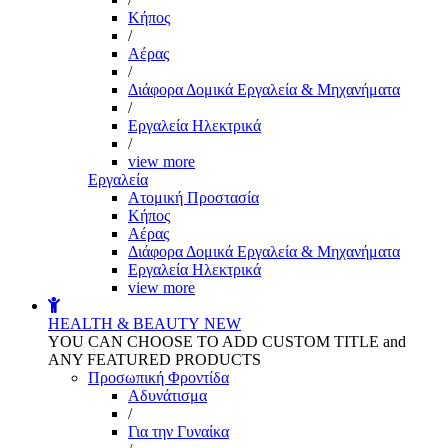
Kήπος
/
Αέρας
/
Διάφορα Δομικά Εργαλεία & Μηχανήματα
/
Εργαλεία Ηλεκτρικά
/
view more
Εργαλεία
Aτομική Προστασία
Kήπος
Αέρας
Διάφορα Δομικά Εργαλεία & Μηχανήματα
Εργαλεία Ηλεκτρικά
view more
HEALTH & BEAUTY
NEW
YOU CAN CHOOSE TO ADD CUSTOM TITLE and
ANY FEATURED PRODUCTS
Προσωπική Φροντίδα
Αδυνάτισμα
/
Για την Γυναίκα