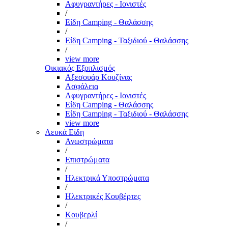
Αφυγραντήρες - Ιονιστές
/
Είδη Camping - Θαλάσσης
/
Είδη Camping - Ταξιδιού - Θαλάσσης
/
view more
Οικιακός Εξοπλισμός
Αξεσουάρ Κουζίνας
Ασφάλεια
Αφυγραντήρες - Ιονιστές
Είδη Camping - Θαλάσσης
Είδη Camping - Ταξιδιού - Θαλάσσης
view more
Λευκά Είδη
Ανωστρώματα
/
Επιστρώματα
/
Ηλεκτρικά Υποστρώματα
/
Ηλεκτρικές Κουβέρτες
/
Κουβερλί
/