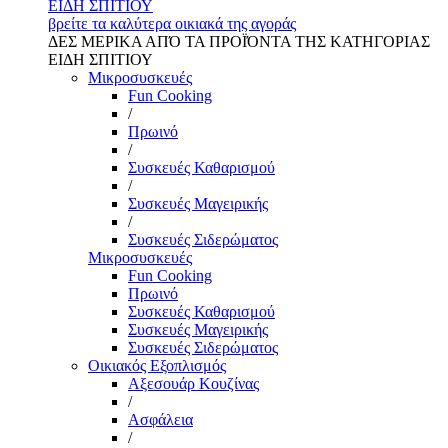
ΕΙΔΗ ΣΠΙΤΙΟΥ
βρείτε τα καλύτερα οικιακά της αγοράς
ΔΕΣ ΜΕΡΙΚΑ ΑΠΌ ΤΑ ΠΡΟΪΌΝΤΑ ΤΗΣ ΚΑΤΗΓΟΡΙΑΣ
ΕΙΔΗ ΣΠΙΤΙΟΥ
Μικροσυσκευές
Fun Cooking
/
Πρωινό
/
Συσκευές Καθαρισμού
/
Συσκευές Μαγειρικής
/
Συσκευές Σιδερώματος
Μικροσυσκευές
Fun Cooking
Πρωινό
Συσκευές Καθαρισμού
Συσκευές Μαγειρικής
Συσκευές Σιδερώματος
Οικιακός Εξοπλισμός
Αξεσουάρ Κουζίνας
/
Ασφάλεια
/