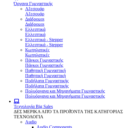
Όργανα Γυμναστικής
Αξεσουάρ
Αξεσουάρ
Διάδρομοι
Διάδρομοι
Ελλειπτικά
Ελλειπτικά
Ελλειπτικά - Stepper
Ελλειπτικά - Stepper
Κωπηλατικές
Κωπηλατικές
Πάγκοι Γυμναστικής
Πάγκοι Γυμναστικής
Παθητική Γυμναστική
Παθητική Γυμναστική
Ποδήλατα Γυμναστικής
Ποδήλατα Γυμναστικής
Πολυόργανα και Μηχανήματα Γυμναστικής
Πολυόργανα και Μηχανήματα Γυμναστικής
Τεχνολογία
Big Sales
ΔΕΣ ΜΕΡΙΚΑ ΑΠΌ ΤΑ ΠΡΟΪΌΝΤΑ ΤΗΣ ΚΑΤΗΓΟΡΙΑΣ
ΤΕΧΝΟΛΟΓΙΑ
Audio
Audio Components