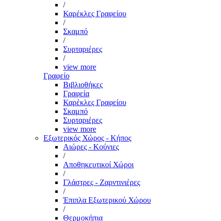
/
Καρέκλες Γραφείου
/
Σκαμπό
/
Συρταριέρες
/
view more
Γραφείο
Βιβλιοθήκες
Γραφεία
Καρέκλες Γραφείου
Σκαμπό
Συρταριέρες
view more
Εξωτερικός Χώρος - Κήπος
Αιώρες - Κούνιες
/
Αποθηκευτικοί Χώροι
/
Γλάστρες - Ζαρντινιέρες
/
Έπιπλα Εξωτερικού Χώρου
/
Θερμοκήπια