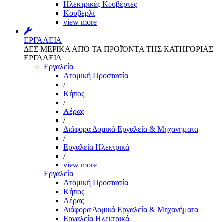
Ηλεκτρικές Κουβέρτες
Κουβερλί
view more
ΕΡΓΑΛΕΙΑ
ΔΕΣ ΜΕΡΙΚΑ ΑΠΌ ΤΑ ΠΡΟΪΌΝΤΑ ΤΗΣ ΚΑΤΗΓΟΡΙΑΣ
ΕΡΓΑΛΕΙΑ
Εργαλεία
Aτομική Προστασία
/
Kήπος
/
Αέρας
/
Διάφορα Δομικά Εργαλεία & Μηχανήματα
/
Εργαλεία Ηλεκτρικά
/
view more
Εργαλεία
Aτομική Προστασία
Kήπος
Αέρας
Διάφορα Δομικά Εργαλεία & Μηχανήματα
Εργαλεία Ηλεκτρικά