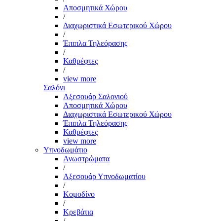
Αποσμητικά Χώρου
/
Διαχωριστικά Εσωτερικού Χώρου
/
Έπιπλα Τηλεόρασης
/
Καθρέφτες
/
view more
Σαλόνι
Αξεσουάρ Σαλονιού
Αποσμητικά Χώρου
Διαχωριστικά Εσωτερικού Χώρου
Έπιπλα Τηλεόρασης
Καθρέφτες
view more
Υπνοδωμάτιο
Ανωστρώματα
/
Αξεσουάρ Υπνοδωματίου
/
Κομοδίνο
/
Κρεβάτια
/