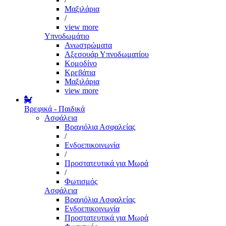
Μαξιλάρια
/
view more
Υπνοδωμάτιο
Ανωστρώματα
Αξεσουάρ Υπνοδωματίου
Κομοδίνο
Κρεβάτια
Μαξιλάρια
view more
Βρεφικά - Παιδικά
Ασφάλεια
Βραχιόλια Ασφαλείας
/
Ενδοεπικοινωνία
/
Προστατευτικά για Μωρά
/
Φωτισμός
Ασφάλεια
Βραχιόλια Ασφαλείας
Ενδοεπικοινωνία
Προστατευτικά για Μωρά