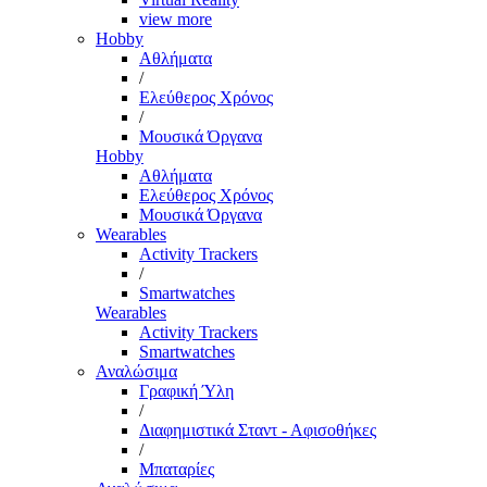
view more
Hobby
Αθλήματα
/
Ελεύθερος Χρόνος
/
Μουσικά Όργανα
Hobby
Αθλήματα
Ελεύθερος Χρόνος
Μουσικά Όργανα
Wearables
Activity Trackers
/
Smartwatches
Wearables
Activity Trackers
Smartwatches
Αναλώσιμα
Γραφική Ύλη
/
Διαφημιστικά Σταντ - Αφισοθήκες
/
Μπαταρίες