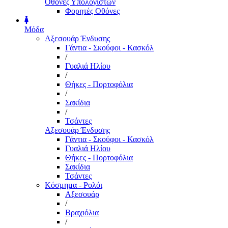
Οθόνες Υπολογιστών
Φορητές Οθόνες
Μόδα
Αξεσουάρ Ένδυσης
Γάντια - Σκούφοι - Κασκόλ
/
Γυαλιά Ηλίου
/
Θήκες - Πορτοφόλια
/
Σακίδια
/
Τσάντες
Αξεσουάρ Ένδυσης
Γάντια - Σκούφοι - Κασκόλ
Γυαλιά Ηλίου
Θήκες - Πορτοφόλια
Σακίδια
Τσάντες
Κόσμημα - Ρολόι
Αξεσουάρ
/
Βραχιόλια
/