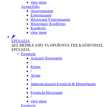
view more
Λευκά Είδη
Ανωστρώματα
Επιστρώματα
Ηλεκτρικά Υποστρώματα
Ηλεκτρικές Κουβέρτες
Κουβερλί
view more
ΕΡΓΑΛΕΙΑ
ΔΕΣ ΜΕΡΙΚΑ ΑΠΌ ΤΑ ΠΡΟΪΌΝΤΑ ΤΗΣ ΚΑΤΗΓΟΡΙΑΣ
ΕΡΓΑΛΕΙΑ
Εργαλεία
Aτομική Προστασία
/
Kήπος
/
Αέρας
/
Διάφορα Δομικά Εργαλεία & Μηχανήματα
/
Εργαλεία Ηλεκτρικά
/
view more
Εργαλεία