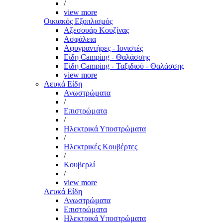
/
view more
Οικιακός Εξοπλισμός
Αξεσουάρ Κουζίνας
Ασφάλεια
Αφυγραντήρες - Ιονιστές
Είδη Camping - Θαλάσσης
Είδη Camping - Ταξιδιού - Θαλάσσης
view more
Λευκά Είδη
Ανωστρώματα
/
Επιστρώματα
/
Ηλεκτρικά Υποστρώματα
/
Ηλεκτρικές Κουβέρτες
/
Κουβερλί
/
view more
Λευκά Είδη
Ανωστρώματα
Επιστρώματα
Ηλεκτρικά Υποστρώματα