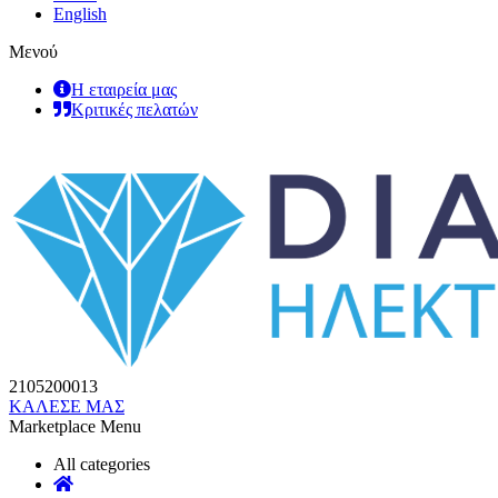
English
Μενού
Η εταιρεία μας
Κριτικές πελατών
2105200013
ΚΑΛΕΣΕ ΜΑΣ
Marketplace Menu
All categories