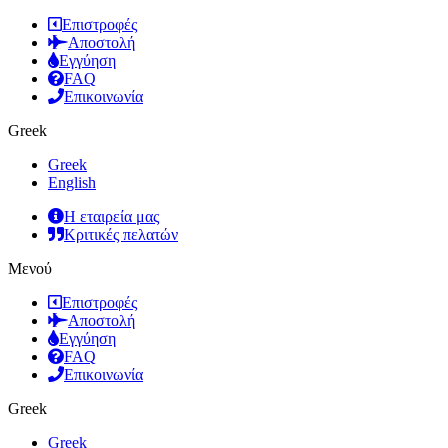
Επιστροφές
Αποστολή
Εγγύηση
FAQ
Επικοινωνία
Greek
Greek
English
Η εταιρεία μας
Κριτικές πελατών
Μενού
Επιστροφές
Αποστολή
Εγγύηση
FAQ
Επικοινωνία
Greek
Greek