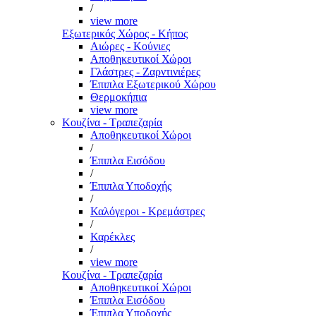
/
view more
Εξωτερικός Χώρος - Κήπος
Αιώρες - Κούνιες
Αποθηκευτικοί Χώροι
Γλάστρες - Ζαρντινιέρες
Έπιπλα Εξωτερικού Χώρου
Θερμοκήπια
view more
Κουζίνα - Τραπεζαρία
Αποθηκευτικοί Χώροι
/
Έπιπλα Εισόδου
/
Έπιπλα Υποδοχής
/
Καλόγεροι - Κρεμάστρες
/
Καρέκλες
/
view more
Κουζίνα - Τραπεζαρία
Αποθηκευτικοί Χώροι
Έπιπλα Εισόδου
Έπιπλα Υποδοχής