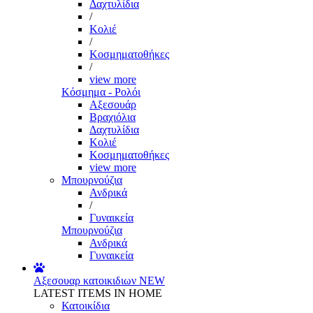
Δαχτυλίδια
/
Κολιέ
/
Κοσμηματοθήκες
/
view more
Κόσμημα - Ρολόι
Αξεσουάρ
Βραχιόλια
Δαχτυλίδια
Κολιέ
Κοσμηματοθήκες
view more
Μπουρνούζια
Ανδρικά
/
Γυναικεία
Μπουρνούζια
Ανδρικά
Γυναικεία
Αξεσουαρ κατοικιδιων
NEW
LATEST ITEMS IN HOME
Κατοικίδια