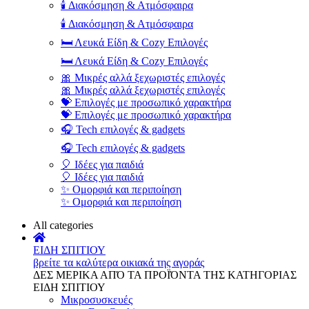
🕯️ Διακόσμηση & Ατμόσφαιρα
🕯️ Διακόσμηση & Ατμόσφαιρα
🛏️ Λευκά Είδη & Cozy Επιλογές
🛏️ Λευκά Είδη & Cozy Επιλογές
🎀 Μικρές αλλά ξεχωριστές επιλογές
🎀 Μικρές αλλά ξεχωριστές επιλογές
💝 Επιλογές με προσωπικό χαρακτήρα
💝 Επιλογές με προσωπικό χαρακτήρα
🎧 Tech επιλογές & gadgets
🎧 Tech επιλογές & gadgets
🎈 Ιδέες για παιδιά
🎈 Ιδέες για παιδιά
✨ Ομορφιά και περιποίηση
✨ Ομορφιά και περιποίηση
All categories
ΕΙΔΗ ΣΠΙΤΙΟΥ
βρείτε τα καλύτερα οικιακά της αγοράς
ΔΕΣ ΜΕΡΙΚΑ ΑΠΌ ΤΑ ΠΡΟΪΌΝΤΑ ΤΗΣ ΚΑΤΗΓΟΡΙΑΣ
ΕΙΔΗ ΣΠΙΤΙΟΥ
Μικροσυσκευές