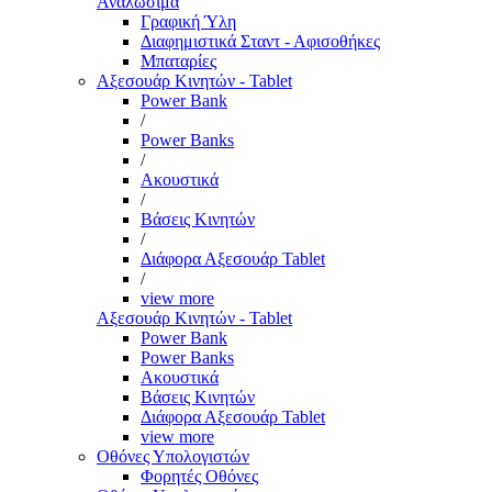
Αναλώσιμα
Γραφική Ύλη
Διαφημιστικά Σταντ - Αφισοθήκες
Μπαταρίες
Αξεσουάρ Κινητών - Tablet
Power Bank
/
Power Banks
/
Ακουστικά
/
Βάσεις Κινητών
/
Διάφορα Αξεσουάρ Tablet
/
view more
Αξεσουάρ Κινητών - Tablet
Power Bank
Power Banks
Ακουστικά
Βάσεις Κινητών
Διάφορα Αξεσουάρ Tablet
view more
Οθόνες Υπολογιστών
Φορητές Οθόνες