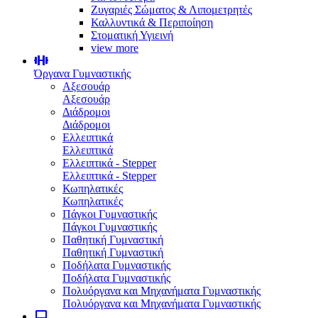
Ζυγαριές Σώματος & Λιπομετρητές
Καλλυντικά & Περιποίηση
Στοματική Υγιεινή
view more
Όργανα Γυμναστικής
Αξεσουάρ
Αξεσουάρ
Διάδρομοι
Διάδρομοι
Ελλειπτικά
Ελλειπτικά
Ελλειπτικά - Stepper
Ελλειπτικά - Stepper
Κωπηλατικές
Κωπηλατικές
Πάγκοι Γυμναστικής
Πάγκοι Γυμναστικής
Παθητική Γυμναστική
Παθητική Γυμναστική
Ποδήλατα Γυμναστικής
Ποδήλατα Γυμναστικής
Πολυόργανα και Μηχανήματα Γυμναστικής
Πολυόργανα και Μηχανήματα Γυμναστικής