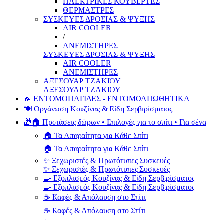
ΗΛΕΚΤΡΙΚΕΣ ΚΟΥΒΕΡΤΕΣ
ΘΕΡΜΑΣΤΡΕΣ
ΣΥΣΚΕΥΕΣ ΔΡΟΣΙΑΣ & ΨΥΞΗΣ
AIR COOLER
/
ΑΝΕΜΙΣΤΗΡΕΣ
ΣΥΣΚΕΥΕΣ ΔΡΟΣΙΑΣ & ΨΥΞΗΣ
AIR COOLER
ΑΝΕΜΙΣΤΗΡΕΣ
ΑΞΕΣΟΥΑΡ ΤΖΑΚΙΟΥ
ΑΞΕΣΟΥΑΡ ΤΖΑΚΙΟΥ
🦟 ΕΝΤΟΜΟΠΑΓΙΔΕΣ - ΕΝΤΟΜΟΑΠΩΘΗΤΙΚΑ
🍽️ Οργάνωση Κουζίνας & Είδη Σερβιρίσματος
🎁🏠 Προτάσεις δώρων • Επιλογές για το σπίτι • Για σένα
🏠 Τα Απαραίτητα για Κάθε Σπίτι
🏠 Τα Απαραίτητα για Κάθε Σπίτι
✨ Ξεχωριστές & Πρωτότυπες Συσκευές
✨ Ξεχωριστές & Πρωτότυπες Συσκευές
🍳 Εξοπλισμός Κουζίνας & Είδη Σερβιρίσματος
🍳 Εξοπλισμός Κουζίνας & Είδη Σερβιρίσματος
☕ Καφές & Απόλαυση στο Σπίτι
☕ Καφές & Απόλαυση στο Σπίτι