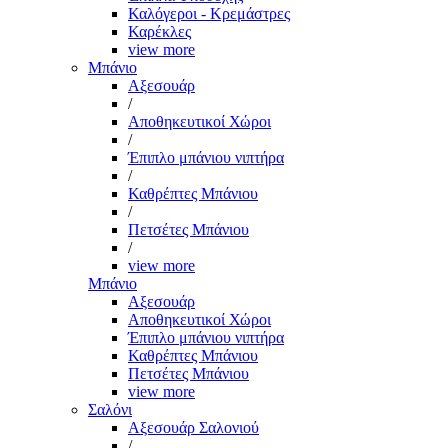
Καλόγεροι - Κρεμάστρες
Καρέκλες
view more
Μπάνιο
Αξεσουάρ
/
Αποθηκευτικοί Χώροι
/
Έπιπλο μπάνιου νιπτήρα
/
Καθρέπτες Μπάνιου
/
Πετσέτες Μπάνιου
/
view more
Μπάνιο
Αξεσουάρ
Αποθηκευτικοί Χώροι
Έπιπλο μπάνιου νιπτήρα
Καθρέπτες Μπάνιου
Πετσέτες Μπάνιου
view more
Σαλόνι
Αξεσουάρ Σαλονιού
/