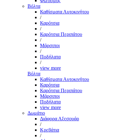
Φωτισμός
Βόλτα
Καθίσματα Αυτοκινήτου
/
Καρότσια
/
Καρότσια Περιπάτου
/
Μάρσιποι
/
Ποδήλατα
/
view more
Βόλτα
Καθίσματα Αυτοκινήτου
Καρότσια
Καρότσια Περιπάτου
Μάρσιποι
Ποδήλατα
view more
Δωμάτιο
Διάφορα Αξεσουάρ
/
Κρεβάτια
/