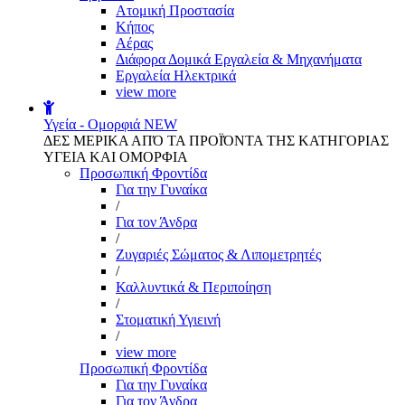
Aτομική Προστασία
Kήπος
Αέρας
Διάφορα Δομικά Εργαλεία & Μηχανήματα
Εργαλεία Ηλεκτρικά
view more
Υγεία - Ομορφιά
NEW
ΔΕΣ ΜΕΡΙΚΑ ΑΠΌ ΤΑ ΠΡΟΪΌΝΤΑ ΤΗΣ ΚΑΤΗΓΟΡΙΑΣ
ΥΓΕΙΑ ΚΑΙ ΟΜΟΡΦΙΑ
Προσωπική Φροντίδα
Για την Γυναίκα
/
Για τον Άνδρα
/
Ζυγαριές Σώματος & Λιπομετρητές
/
Καλλυντικά & Περιποίηση
/
Στοματική Υγιεινή
/
view more
Προσωπική Φροντίδα
Για την Γυναίκα
Για τον Άνδρα