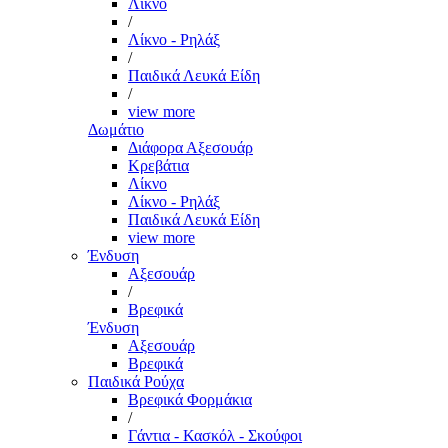
Λίκνο
/
Λίκνο - Ρηλάξ
/
Παιδικά Λευκά Είδη
/
view more
Δωμάτιο
Διάφορα Αξεσουάρ
Κρεβάτια
Λίκνο
Λίκνο - Ρηλάξ
Παιδικά Λευκά Είδη
view more
Ένδυση
Αξεσουάρ
/
Βρεφικά
Ένδυση
Αξεσουάρ
Βρεφικά
Παιδικά Ρούχα
Βρεφικά Φορμάκια
/
Γάντια - Κασκόλ - Σκούφοι