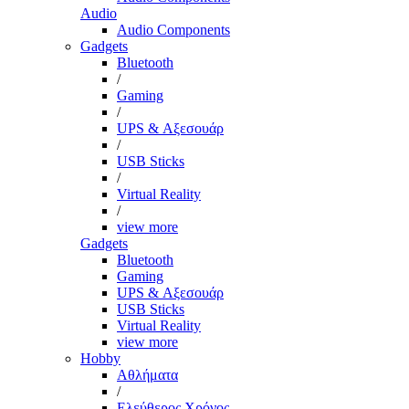
Audio
Audio Components
Gadgets
Bluetooth
/
Gaming
/
UPS & Αξεσουάρ
/
USB Sticks
/
Virtual Reality
/
view more
Gadgets
Bluetooth
Gaming
UPS & Αξεσουάρ
USB Sticks
Virtual Reality
view more
Hobby
Αθλήματα
/
Ελεύθερος Χρόνος