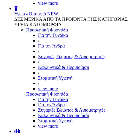
view more
Υγεία - Ομορφιά
NEW
ΔΕΣ ΜΕΡΙΚΑ ΑΠΌ ΤΑ ΠΡΟΪΌΝΤΑ ΤΗΣ ΚΑΤΗΓΟΡΙΑΣ
ΥΓΕΙΑ ΚΑΙ ΟΜΟΡΦΙΑ
Προσωπική Φροντίδα
Για την Γυναίκα
/
Για τον Άνδρα
/
Ζυγαριές Σώματος & Λιπομετρητές
/
Καλλυντικά & Περιποίηση
/
Στοματική Υγιεινή
/
view more
Προσωπική Φροντίδα
Για την Γυναίκα
Για τον Άνδρα
Ζυγαριές Σώματος & Λιπομετρητές
Καλλυντικά & Περιποίηση
Στοματική Υγιεινή
view more