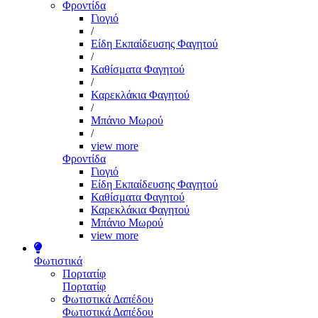
Φροντίδα
Γιογιό
/
Είδη Εκπαίδευσης Φαγητού
/
Καθίσματα Φαγητού
/
Καρεκλάκια Φαγητού
/
Μπάνιο Μωρού
/
view more
Φροντίδα
Γιογιό
Είδη Εκπαίδευσης Φαγητού
Καθίσματα Φαγητού
Καρεκλάκια Φαγητού
Μπάνιο Μωρού
view more
Φωτιστικά
Πορτατίφ
Πορτατίφ
Φωτιστικά Δαπέδου
Φωτιστικά Δαπέδου