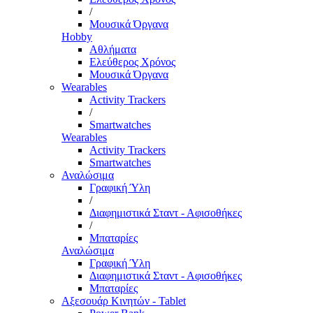
/
Μουσικά Όργανα
Hobby
Αθλήματα
Ελεύθερος Χρόνος
Μουσικά Όργανα
Wearables
Activity Trackers
/
Smartwatches
Wearables
Activity Trackers
Smartwatches
Αναλώσιμα
Γραφική Ύλη
/
Διαφημιστικά Σταντ - Αφισοθήκες
/
Μπαταρίες
Αναλώσιμα
Γραφική Ύλη
Διαφημιστικά Σταντ - Αφισοθήκες
Μπαταρίες
Αξεσουάρ Κινητών - Tablet