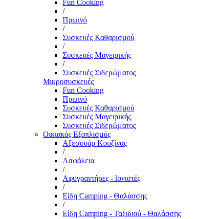
Fun Cooking
/
Πρωινό
/
Συσκευές Καθαρισμού
/
Συσκευές Μαγειρικής
/
Συσκευές Σιδερώματος
Μικροσυσκευές
Fun Cooking
Πρωινό
Συσκευές Καθαρισμού
Συσκευές Μαγειρικής
Συσκευές Σιδερώματος
Οικιακός Εξοπλισμός
Αξεσουάρ Κουζίνας
/
Ασφάλεια
/
Αφυγραντήρες - Ιονιστές
/
Είδη Camping - Θαλάσσης
/
Είδη Camping - Ταξιδιού - Θαλάσσης