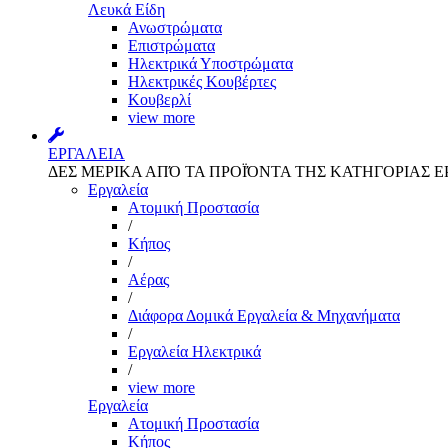
Λευκά Είδη
Ανωστρώματα
Επιστρώματα
Ηλεκτρικά Υποστρώματα
Ηλεκτρικές Κουβέρτες
Κουβερλί
view more
ΕΡΓΑΛΕΙΑ
ΔΕΣ ΜΕΡΙΚΑ ΑΠΌ ΤΑ ΠΡΟΪΌΝΤΑ ΤΗΣ ΚΑΤΗΓΟΡΙΑΣ Ε
Εργαλεία
Aτομική Προστασία
/
Kήπος
/
Αέρας
/
Διάφορα Δομικά Εργαλεία & Μηχανήματα
/
Εργαλεία Ηλεκτρικά
/
view more
Εργαλεία
Aτομική Προστασία
Kήπος