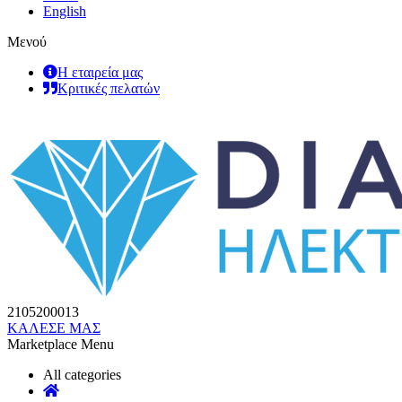
English
Μενού
Η εταιρεία μας
Κριτικές πελατών
2105200013
ΚΑΛΕΣΕ ΜΑΣ
Marketplace Menu
All categories