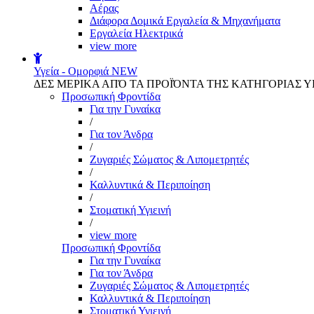
Αέρας
Διάφορα Δομικά Εργαλεία & Μηχανήματα
Εργαλεία Ηλεκτρικά
view more
Υγεία - Ομορφιά
NEW
ΔΕΣ ΜΕΡΙΚΑ ΑΠΌ ΤΑ ΠΡΟΪΌΝΤΑ ΤΗΣ ΚΑΤΗΓΟΡΙΑΣ Υ
Προσωπική Φροντίδα
Για την Γυναίκα
/
Για τον Άνδρα
/
Ζυγαριές Σώματος & Λιπομετρητές
/
Καλλυντικά & Περιποίηση
/
Στοματική Υγιεινή
/
view more
Προσωπική Φροντίδα
Για την Γυναίκα
Για τον Άνδρα
Ζυγαριές Σώματος & Λιπομετρητές
Καλλυντικά & Περιποίηση
Στοματική Υγιεινή