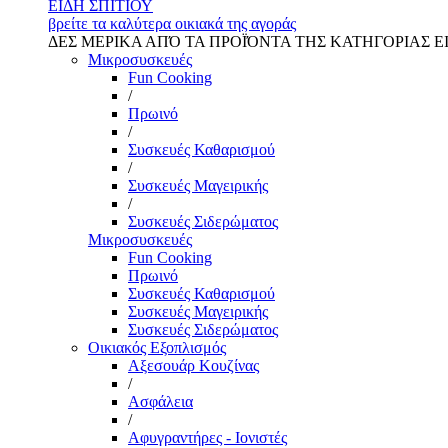
ΕΙΔΗ ΣΠΙΤΙΟΥ
βρείτε τα καλύτερα οικιακά της αγοράς
ΔΕΣ ΜΕΡΙΚΑ ΑΠΌ ΤΑ ΠΡΟΪΌΝΤΑ ΤΗΣ ΚΑΤΗΓΟΡΙΑΣ Ε
Μικροσυσκευές
Fun Cooking
/
Πρωινό
/
Συσκευές Καθαρισμού
/
Συσκευές Μαγειρικής
/
Συσκευές Σιδερώματος
Μικροσυσκευές
Fun Cooking
Πρωινό
Συσκευές Καθαρισμού
Συσκευές Μαγειρικής
Συσκευές Σιδερώματος
Οικιακός Εξοπλισμός
Αξεσουάρ Κουζίνας
/
Ασφάλεια
/
Αφυγραντήρες - Ιονιστές