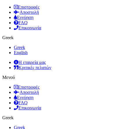
Επιστροφές
Αποστολή
Εγγύηση
FAQ
Επικοινωνία
Greek
Greek
English
Η εταιρεία μας
Κριτικές πελατών
Μενού
Επιστροφές
Αποστολή
Εγγύηση
FAQ
Επικοινωνία
Greek
Greek