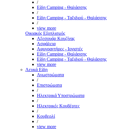
/
Είδη Camping - Θαλάσσης
/
Είδη Camping - Ταξιδιού - Θαλάσσης
/
view more
Οικιακός Εξοπλισμός
Αξεσουάρ Κουζίνας
Ασφάλεια
Αφυγραντήρες - Ιονιστές
Είδη Camping - Θαλάσσης
Είδη Camping - Ταξιδιού - Θαλάσσης
view more
Λευκά Είδη
Ανωστρώματα
/
Επιστρώματα
/
Ηλεκτρικά Υποστρώματα
/
Ηλεκτρικές Κουβέρτες
/
Κουβερλί
/
view more