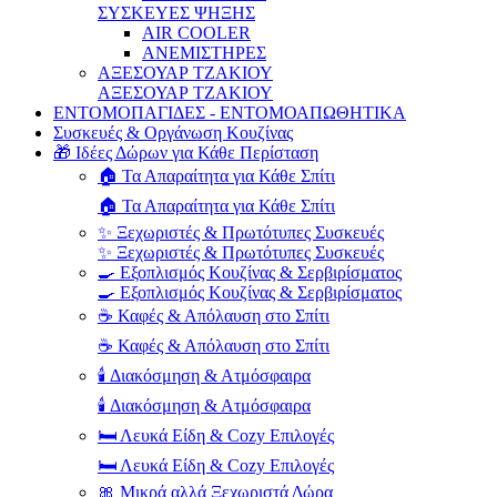
ΣΥΣΚΕΥΕΣ ΨΗΞΗΣ
AIR COOLER
ΑΝΕΜΙΣΤΗΡΕΣ
ΑΞΕΣΟΥΑΡ ΤΖΑΚΙΟΥ
ΑΞΕΣΟΥΑΡ ΤΖΑΚΙΟΥ
ΕΝΤΟΜΟΠΑΓΙΔΕΣ - ΕΝΤΟΜΟΑΠΩΘΗΤΙΚΑ
Συσκευές & Οργάνωση Κουζίνας
🎁 Ιδέες Δώρων για Κάθε Περίσταση
🏠 Τα Απαραίτητα για Κάθε Σπίτι
🏠 Τα Απαραίτητα για Κάθε Σπίτι
✨ Ξεχωριστές & Πρωτότυπες Συσκευές
✨ Ξεχωριστές & Πρωτότυπες Συσκευές
🍳 Εξοπλισμός Κουζίνας & Σερβιρίσματος
🍳 Εξοπλισμός Κουζίνας & Σερβιρίσματος
☕ Καφές & Απόλαυση στο Σπίτι
☕ Καφές & Απόλαυση στο Σπίτι
🕯️ Διακόσμηση & Ατμόσφαιρα
🕯️ Διακόσμηση & Ατμόσφαιρα
🛏️ Λευκά Είδη & Cozy Επιλογές
🛏️ Λευκά Είδη & Cozy Επιλογές
🎀 Μικρά αλλά Ξεχωριστά Δώρα