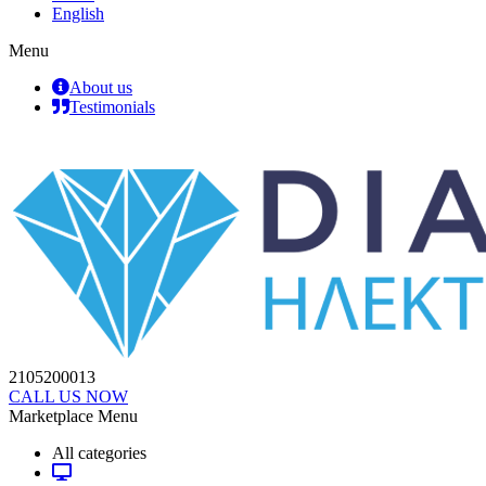
English
Menu
About us
Testimonials
2105200013
CALL US NOW
Marketplace Menu
All categories