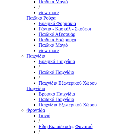
Παιδικά Μαγιό
/
view more
Παιδικά Ρούχα
Βρεφικά Φορμάκια
Γάντια - Κασκόλ - Σκούφοι
Παιδικά Αξεσουάρ
Παιδικά Εσώρουχα
Παιδικά Μαγιό
view more
Παιχνίδια
Βρεφικά Παιχνίδια
/
Παιδικά Παιχνίδια
/
Παιχνίδια Εξωτερικού Χώρου
Παιχνίδια
Βρεφικά Παιχνίδια
Παιδικά Παιχνίδια
Παιχνίδια Εξωτερικού Χώρου
Φροντίδα
Γιογιό
/
Είδη Εκπαίδευσης Φαγητού
/