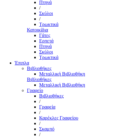
Πτηνά
/
Σκύλοι
/
Τρωκτικά
Κατοικίδια
Γάτες
Ερπετά
Πτηνά
Σκύλοι
Τρωκτικά
Έπιπλα
Βιβλιοθήκες
Μεταλλική Βιβλιοθήκη
Βιβλιοθήκες
Μεταλλική Βιβλιοθήκη
Γραφείο
Βιβλιοθήκες
/
Γραφεία
/
Καρέκλες Γραφείου
/
Σκαμπό
/