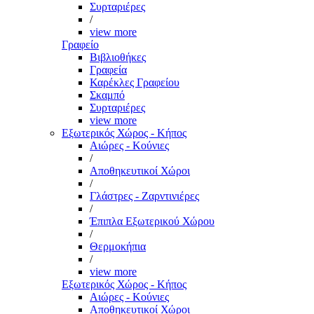
Συρταριέρες
/
view more
Γραφείο
Βιβλιοθήκες
Γραφεία
Καρέκλες Γραφείου
Σκαμπό
Συρταριέρες
view more
Εξωτερικός Χώρος - Κήπος
Αιώρες - Κούνιες
/
Αποθηκευτικοί Χώροι
/
Γλάστρες - Ζαρντινιέρες
/
Έπιπλα Εξωτερικού Χώρου
/
Θερμοκήπια
/
view more
Εξωτερικός Χώρος - Κήπος
Αιώρες - Κούνιες
Αποθηκευτικοί Χώροι