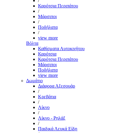
/
Καρότσια Περιπάτου
/
Μάρσιποι
/
Ποδήλατα
/
view more
Βόλτα
Καθίσματα Αυτοκινήτου
Καρότσια
Καρότσια Περιπάτου
Μάρσιποι
Ποδήλατα
view more
Δωμάτιο
Διάφορα Αξεσουάρ
/
Κρεβάτια
/
Λίκνο
/
Λίκνο - Ρηλάξ
/
Παιδικά Λευκά Είδη