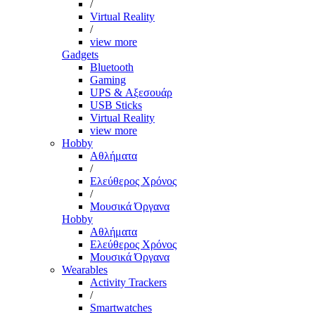
/
Virtual Reality
/
view more
Gadgets
Bluetooth
Gaming
UPS & Αξεσουάρ
USB Sticks
Virtual Reality
view more
Hobby
Αθλήματα
/
Ελεύθερος Χρόνος
/
Μουσικά Όργανα
Hobby
Αθλήματα
Ελεύθερος Χρόνος
Μουσικά Όργανα
Wearables
Activity Trackers
/
Smartwatches