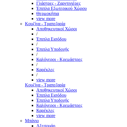
Γλάστρες - Ζαρντινιέρες
Έπιπλα Εξωτερικού Χώρου
Θερμοκήπια
view more
Κουζίνα - Τραπεζαρία
Αποθηκευτικοί Χώροι
/
Έπιπλα Εισόδου
/
Έπιπλα Υποδοχής
/
Καλόγεροι - Κρεμάστρες
/
Καρέκλες
/
view more
Κουζίνα - Τραπεζαρία
Αποθηκευτικοί Χώροι
Έπιπλα Εισόδου
Έπιπλα Υποδοχής
Καλόγεροι - Κρεμάστρες
Καρέκλες
view more
Μπάνιο
Αξεσουάρ