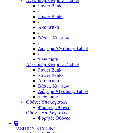
Αξεσουάρ Κινητών - Tablet
Power Bank
/
Power Banks
/
Ακουστικά
/
Βάσεις Κινητών
/
Διάφορα Αξεσουάρ Tablet
/
view more
Αξεσουάρ Κινητών - Tablet
Power Bank
Power Banks
Ακουστικά
Βάσεις Κινητών
Διάφορα Αξεσουάρ Tablet
view more
Οθόνες Υπολογιστών
Φορητές Οθόνες
Οθόνες Υπολογιστών
Φορητές Οθόνες
FASHION STYLING