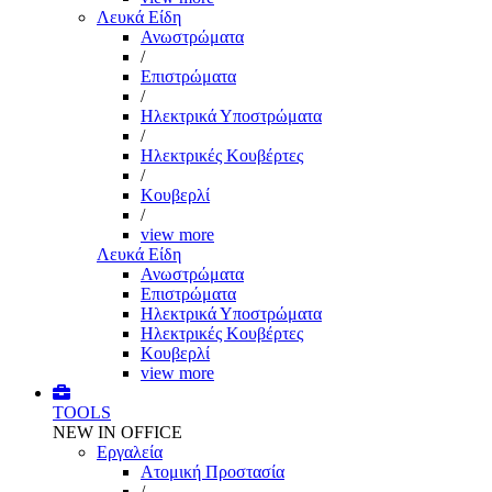
Λευκά Είδη
Ανωστρώματα
/
Επιστρώματα
/
Ηλεκτρικά Υποστρώματα
/
Ηλεκτρικές Κουβέρτες
/
Κουβερλί
/
view more
Λευκά Είδη
Ανωστρώματα
Επιστρώματα
Ηλεκτρικά Υποστρώματα
Ηλεκτρικές Κουβέρτες
Κουβερλί
view more
TOOLS
NEW IN OFFICE
Εργαλεία
Aτομική Προστασία
/