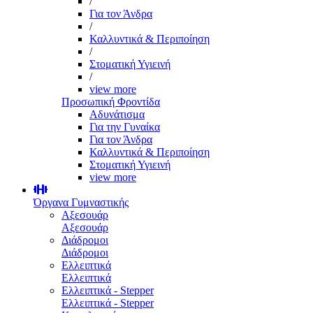
/
Για τον Άνδρα
/
Καλλυντικά & Περιποίηση
/
Στοματική Υγιεινή
/
view more
Προσωπική Φροντίδα
Αδυνάτισμα
Για την Γυναίκα
Για τον Άνδρα
Καλλυντικά & Περιποίηση
Στοματική Υγιεινή
view more
Όργανα Γυμναστικής
Αξεσουάρ
Αξεσουάρ
Διάδρομοι
Διάδρομοι
Ελλειπτικά
Ελλειπτικά
Ελλειπτικά - Stepper
Ελλειπτικά - Stepper