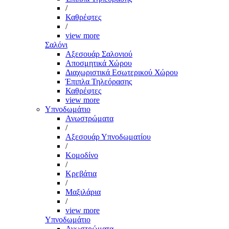
/
Καθρέφτες
/
view more
Σαλόνι
Αξεσουάρ Σαλονιού
Αποσμητικά Χώρου
Διαχωριστικά Εσωτερικού Χώρου
Έπιπλα Τηλεόρασης
Καθρέφτες
view more
Υπνοδωμάτιο
Ανωστρώματα
/
Αξεσουάρ Υπνοδωματίου
/
Κομοδίνο
/
Κρεβάτια
/
Μαξιλάρια
/
view more
Υπνοδωμάτιο
Ανωστρώματα