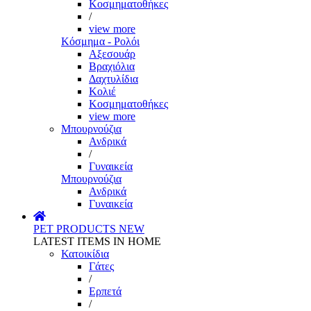
Κοσμηματοθήκες
/
view more
Κόσμημα - Ρολόι
Αξεσουάρ
Βραχιόλια
Δαχτυλίδια
Κολιέ
Κοσμηματοθήκες
view more
Μπουρνούζια
Ανδρικά
/
Γυναικεία
Μπουρνούζια
Ανδρικά
Γυναικεία
PET PRODUCTS
NEW
LATEST ITEMS IN HOME
Κατοικίδια
Γάτες
/
Ερπετά
/