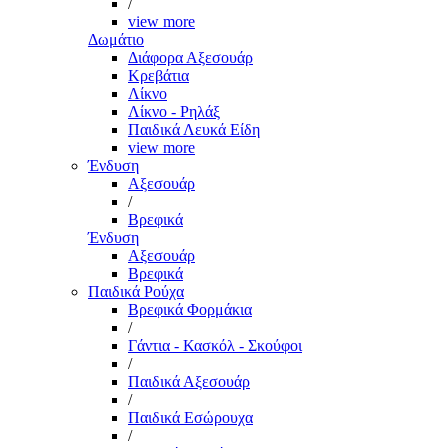
/
view more
Δωμάτιο
Διάφορα Αξεσουάρ
Κρεβάτια
Λίκνο
Λίκνο - Ρηλάξ
Παιδικά Λευκά Είδη
view more
Ένδυση
Αξεσουάρ
/
Βρεφικά
Ένδυση
Αξεσουάρ
Βρεφικά
Παιδικά Ρούχα
Βρεφικά Φορμάκια
/
Γάντια - Κασκόλ - Σκούφοι
/
Παιδικά Αξεσουάρ
/
Παιδικά Εσώρουχα
/