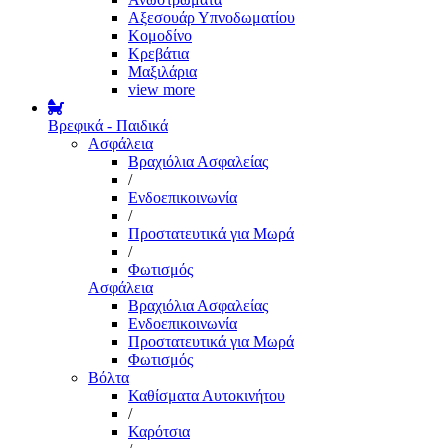
Αξεσουάρ Υπνοδωματίου
Κομοδίνο
Κρεβάτια
Μαξιλάρια
view more
Βρεφικά - Παιδικά
Ασφάλεια
Βραχιόλια Ασφαλείας
/
Ενδοεπικοινωνία
/
Προστατευτικά για Μωρά
/
Φωτισμός
Ασφάλεια
Βραχιόλια Ασφαλείας
Ενδοεπικοινωνία
Προστατευτικά για Μωρά
Φωτισμός
Βόλτα
Καθίσματα Αυτοκινήτου
/
Καρότσια