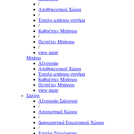
/
Αποθηκευτικοί Χώροι
/
Έπιπλο μπάνιου νιπτήρα
/
Καθρέπτες Μπάνιου
/
Πετσέτες Μπάνιου
/
view more
Μπάνιο
Αξεσουάρ
Αποθηκευτικοί Χώροι
Έπιπλο μπάνιου νιπτήρα
Καθρέπτες Μπάνιου
Πετσέτες Μπάνιου
view more
Σαλόνι
Αξεσουάρ Σαλονιού
/
Αποσμητικά Χώρου
/
Διαχωριστικά Εσωτερικού Χώρου
/
Έπιπλα Τηλεόρασης