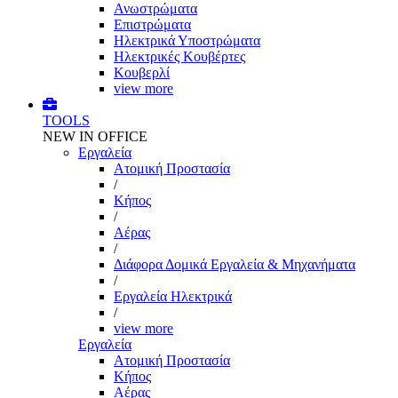
Ανωστρώματα
Επιστρώματα
Ηλεκτρικά Υποστρώματα
Ηλεκτρικές Κουβέρτες
Κουβερλί
view more
TOOLS
NEW IN OFFICE
Εργαλεία
Aτομική Προστασία
/
Kήπος
/
Αέρας
/
Διάφορα Δομικά Εργαλεία & Μηχανήματα
/
Εργαλεία Ηλεκτρικά
/
view more
Εργαλεία
Aτομική Προστασία
Kήπος
Αέρας