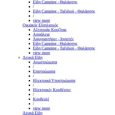
Είδη Camping - Θαλάσσης
/
Είδη Camping - Ταξιδιού - Θαλάσσης
/
view more
Οικιακός Εξοπλισμός
Αξεσουάρ Κουζίνας
Ασφάλεια
Αφυγραντήρες - Ιονιστές
Είδη Camping - Θαλάσσης
Είδη Camping - Ταξιδιού - Θαλάσσης
view more
Λευκά Είδη
Ανωστρώματα
/
Επιστρώματα
/
Ηλεκτρικά Υποστρώματα
/
Ηλεκτρικές Κουβέρτες
/
Κουβερλί
/
view more
Λευκά Είδη