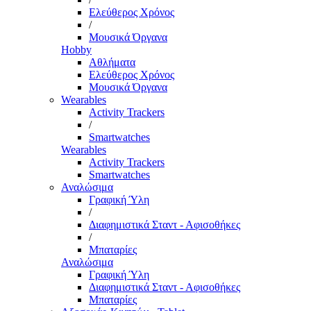
Ελεύθερος Χρόνος
/
Μουσικά Όργανα
Hobby
Αθλήματα
Ελεύθερος Χρόνος
Μουσικά Όργανα
Wearables
Activity Trackers
/
Smartwatches
Wearables
Activity Trackers
Smartwatches
Αναλώσιμα
Γραφική Ύλη
/
Διαφημιστικά Σταντ - Αφισοθήκες
/
Μπαταρίες
Αναλώσιμα
Γραφική Ύλη
Διαφημιστικά Σταντ - Αφισοθήκες
Μπαταρίες