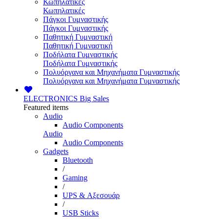
Κωπηλατικές
Κωπηλατικές
Πάγκοι Γυμναστικής
Πάγκοι Γυμναστικής
Παθητική Γυμναστική
Παθητική Γυμναστική
Ποδήλατα Γυμναστικής
Ποδήλατα Γυμναστικής
Πολυόργανα και Μηχανήματα Γυμναστικής
Πολυόργανα και Μηχανήματα Γυμναστικής
ELECTRONICS
Big Sales
Featured items
Audio
Audio Components
Audio
Audio Components
Gadgets
Bluetooth
/
Gaming
/
UPS & Αξεσουάρ
/
USB Sticks