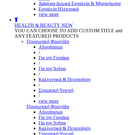
Διάφορα Δομικά Εργαλεία & Μηχανήματα
Εργαλεία Ηλεκτρικά
view more
HEALTH & BEAUTY
NEW
YOU CAN CHOOSE TO ADD CUSTOM TITLE and
ANY FEATURED PRODUCTS
Προσωπική Φροντίδα
Αδυνάτισμα
/
Για την Γυναίκα
/
Για τον Άνδρα
/
Καλλυντικά & Περιποίηση
/
Στοματική Υγιεινή
/
view more
Προσωπική Φροντίδα
Αδυνάτισμα
Για την Γυναίκα
Για τον Άνδρα
Καλλυντικά & Περιποίηση
Στοματική Υγιεινή