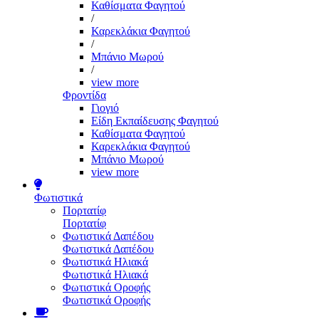
Καθίσματα Φαγητού
/
Καρεκλάκια Φαγητού
/
Μπάνιο Μωρού
/
view more
Φροντίδα
Γιογιό
Είδη Εκπαίδευσης Φαγητού
Καθίσματα Φαγητού
Καρεκλάκια Φαγητού
Μπάνιο Μωρού
view more
Φωτιστικά
Πορτατίφ
Πορτατίφ
Φωτιστικά Δαπέδου
Φωτιστικά Δαπέδου
Φωτιστικά Ηλιακά
Φωτιστικά Ηλιακά
Φωτιστικά Οροφής
Φωτιστικά Οροφής