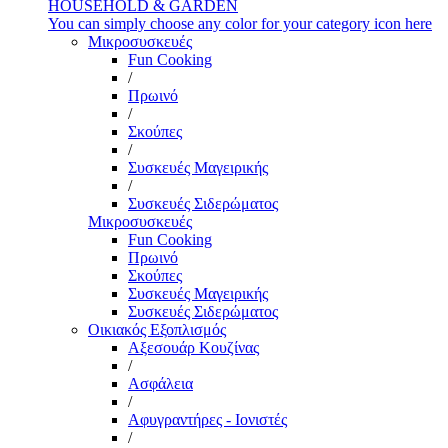
HOUSEHOLD & GARDEN
You can simply choose any color for your category icon here
Μικροσυσκευές
Fun Cooking
/
Πρωινό
/
Σκούπες
/
Συσκευές Μαγειρικής
/
Συσκευές Σιδερώματος
Μικροσυσκευές
Fun Cooking
Πρωινό
Σκούπες
Συσκευές Μαγειρικής
Συσκευές Σιδερώματος
Οικιακός Εξοπλισμός
Αξεσουάρ Κουζίνας
/
Ασφάλεια
/
Αφυγραντήρες - Ιονιστές
/