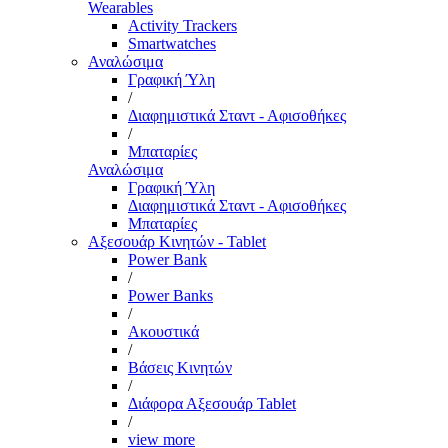
Wearables
Activity Trackers
Smartwatches
Αναλώσιμα
Γραφική Ύλη
/
Διαφημιστικά Σταντ - Αφισοθήκες
/
Μπαταρίες
Αναλώσιμα
Γραφική Ύλη
Διαφημιστικά Σταντ - Αφισοθήκες
Μπαταρίες
Αξεσουάρ Κινητών - Tablet
Power Bank
/
Power Banks
/
Ακουστικά
/
Βάσεις Κινητών
/
Διάφορα Αξεσουάρ Tablet
/
view more