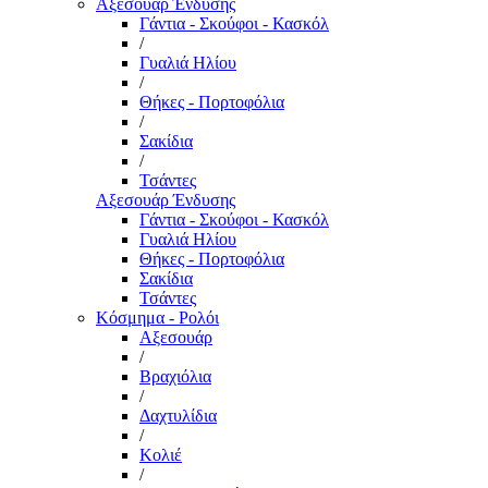
Αξεσουάρ Ένδυσης
Γάντια - Σκούφοι - Κασκόλ
/
Γυαλιά Ηλίου
/
Θήκες - Πορτοφόλια
/
Σακίδια
/
Τσάντες
Αξεσουάρ Ένδυσης
Γάντια - Σκούφοι - Κασκόλ
Γυαλιά Ηλίου
Θήκες - Πορτοφόλια
Σακίδια
Τσάντες
Κόσμημα - Ρολόι
Αξεσουάρ
/
Βραχιόλια
/
Δαχτυλίδια
/
Κολιέ
/