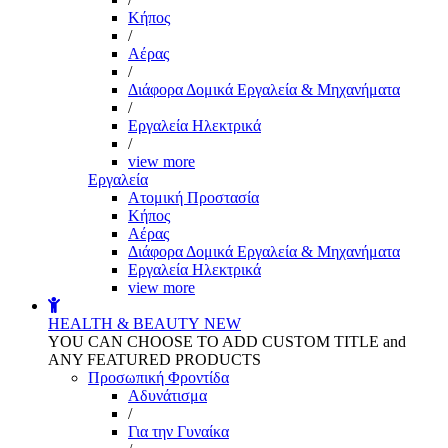
Kήπος
/
Αέρας
/
Διάφορα Δομικά Εργαλεία & Μηχανήματα
/
Εργαλεία Ηλεκτρικά
/
view more
Εργαλεία
Aτομική Προστασία
Kήπος
Αέρας
Διάφορα Δομικά Εργαλεία & Μηχανήματα
Εργαλεία Ηλεκτρικά
view more
HEALTH & BEAUTY
NEW
YOU CAN CHOOSE TO ADD CUSTOM TITLE and
ANY FEATURED PRODUCTS
Προσωπική Φροντίδα
Αδυνάτισμα
/
Για την Γυναίκα