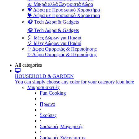
🎀 Μικρά αλλά Ξεχωριστά Δώρα
💝 Δώρα με Προσωπικό Χαρακτήρα
💝 Δώρα με Προσωπικό Χαρακτήρα
🎧 Tech Δώρα & Gadgets
🎧 Tech Δώρα & Gadgets
🎈 Ιδέες Δώρων για Παιδιά
🎈 Ιδέες Δώρων για Παιδιά
✨ Δώρα Ομορφιάς & Περιποίησης
✨ Δώρα Ομορφιάς & Περιποίησης
All categories
HOUSEHOLD & GARDEN
You can simply choose any color for your category icon here
Μικροσυσκευές
Fun Cooking
/
Πρωινό
/
Σκούπες
/
Συσκευές Μαγειρικής
/
Συσκευές Σιδερώματος