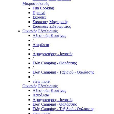
Μικροσυσκευές
Fun Cooking
Πρωινό
Σκούπες
Συσκευές Μαγειρικής
Συσκευές Σιδερώματος
Οικιακός Εξοπλισμός
Αξεσουάρ Κουζίνας
/
Ασφάλεια
/
Αφυγραντήρες - Ιονιστές
/
Είδη Camping - Θαλάσσης
/
Είδη Camping - Ταξιδιού - Θαλάσσης
/
view more
Οικιακός Εξοπλισμός
Αξεσουάρ Κουζίνας
Ασφάλεια
Αφυγραντήρες - Ιονιστές
Είδη Camping - Θαλάσσης
Είδη Camping - Ταξιδιού - Θαλάσσης
view more