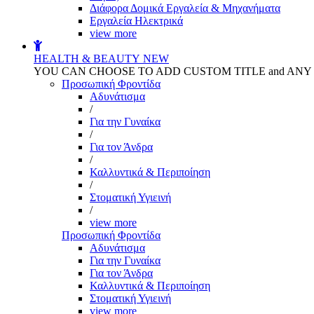
Διάφορα Δομικά Εργαλεία & Μηχανήματα
Εργαλεία Ηλεκτρικά
view more
HEALTH & BEAUTY
NEW
YOU CAN CHOOSE TO ADD CUSTOM TITLE and AN
Προσωπική Φροντίδα
Αδυνάτισμα
/
Για την Γυναίκα
/
Για τον Άνδρα
/
Καλλυντικά & Περιποίηση
/
Στοματική Υγιεινή
/
view more
Προσωπική Φροντίδα
Αδυνάτισμα
Για την Γυναίκα
Για τον Άνδρα
Καλλυντικά & Περιποίηση
Στοματική Υγιεινή
view more