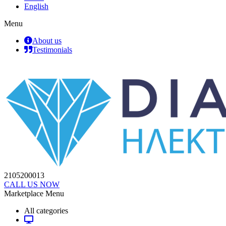
English
Menu
About us
Testimonials
2105200013
CALL US NOW
Marketplace Menu
All categories