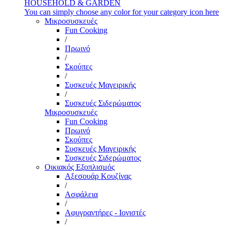
HOUSEHOLD & GARDEN
You can simply choose any color for your category icon here
Μικροσυσκευές
Fun Cooking
/
Πρωινό
/
Σκούπες
/
Συσκευές Μαγειρικής
/
Συσκευές Σιδερώματος
Μικροσυσκευές
Fun Cooking
Πρωινό
Σκούπες
Συσκευές Μαγειρικής
Συσκευές Σιδερώματος
Οικιακός Εξοπλισμός
Αξεσουάρ Κουζίνας
/
Ασφάλεια
/
Αφυγραντήρες - Ιονιστές
/