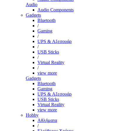
Audio
Audio Components
Gadgets
Bluetooth
/
Gaming
/
UPS & Αξεσουάρ
/
USB Sticks
/
Virtual Reality
/
view more
Gadgets
Bluetooth
Gaming
UPS & Αξεσουάρ
USB Sticks
Virtual Reality
view more
Hobby
Αθλήματα
/
Ελεύθερος Χρόνος