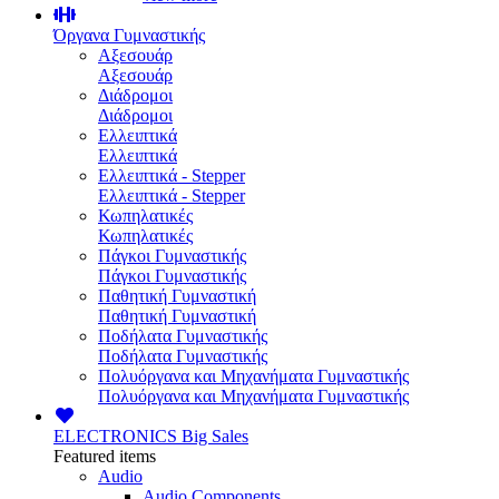
Όργανα Γυμναστικής
Αξεσουάρ
Αξεσουάρ
Διάδρομοι
Διάδρομοι
Ελλειπτικά
Ελλειπτικά
Ελλειπτικά - Stepper
Ελλειπτικά - Stepper
Κωπηλατικές
Κωπηλατικές
Πάγκοι Γυμναστικής
Πάγκοι Γυμναστικής
Παθητική Γυμναστική
Παθητική Γυμναστική
Ποδήλατα Γυμναστικής
Ποδήλατα Γυμναστικής
Πολυόργανα και Μηχανήματα Γυμναστικής
Πολυόργανα και Μηχανήματα Γυμναστικής
ELECTRONICS
Big Sales
Featured items
Audio
Audio Components