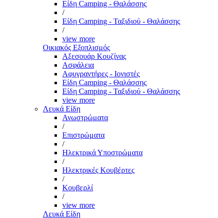
Είδη Camping - Θαλάσσης
/
Είδη Camping - Ταξιδιού - Θαλάσσης
/
view more
Οικιακός Εξοπλισμός
Αξεσουάρ Κουζίνας
Ασφάλεια
Αφυγραντήρες - Ιονιστές
Είδη Camping - Θαλάσσης
Είδη Camping - Ταξιδιού - Θαλάσσης
view more
Λευκά Είδη
Ανωστρώματα
/
Επιστρώματα
/
Ηλεκτρικά Υποστρώματα
/
Ηλεκτρικές Κουβέρτες
/
Κουβερλί
/
view more
Λευκά Είδη